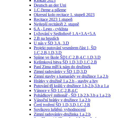
Klokan 2023
Deutsch an der Uni
1.C čteme a píšeme
Okresní kolo recitace 1. stupeň 2023
Recitace 2023 1.stupeň
Nejlepší recitátoři 2. stupně
6.A - Lego - cyklista
Lyžování v Sedloňově 1.A+3.A+5.A
2.B na bruslích
U nás v ŠD 3.A, 3.D
Projekt putování vesmírem část 1, ŠD
1.C,2.B,1.D,3.D
Spíme ve škole ŠD1.C,2.B,4.C,1.D,3.D
Kelímková bitva ŠD 1.D,3.D,1.C,2.B
Paní Zima míří k nám do družinek
Zimní radovánky v ŠD 1.D,3.D
Zimní stavby s kamarády ve družince 1.a,2.b
Hrátky v družině 1.a,2.b - stavby a hry
Putování tří králů v družince 1.b,2.b,3.b a 1.a
Vánoce v ŠD 1.C,2.B,4.C
Pohádkový milionář - ŠD 1.b,2.b,3.b a 1.a,2.b
Vánoční hrátky v družince 1.a,2.b
Čertí tvoření ŠD 1.D,3.D,1.C,2.B
Sovíkovo luštění- vyhodnocení
Zimní radovánky-družinka 1.a,2.b