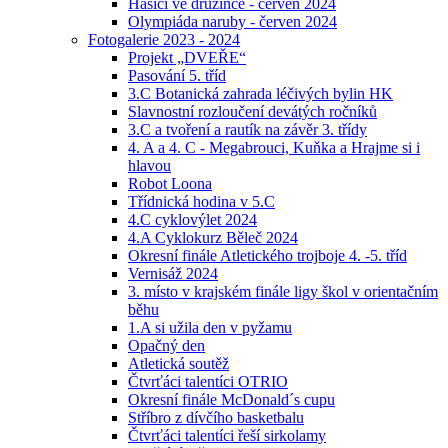
Hasiči ve družince - červen 2024
Olympiáda naruby - červen 2024
Fotogalerie 2023 - 2024
Projekt „DVEŘE“
Pasování 5. tříd
3.C Botanická zahrada léčivých bylin HK
Slavnostní rozloučení devátých ročníků
3.C a tvoření a rautík na závěr 3. třídy
4. A a 4. C - Megabrouci, Kuňka a Hrajme si i
hlavou
Robot Loona
Třídnická hodina v 5.C
4.C cyklovýlet 2024
4.A Cyklokurz Běleč 2024
Okresní finále Atletického trojboje 4. -5. tříd
Vernisáž 2024
3. místo v krajském finále ligy škol v orientačním
běhu
1.A si užila den v pyžamu
Opačný den
Atletická soutěž
Čtvrťáci talentíci OTRIO
Okresní finále McDonald´s cupu
Stříbro z dívčího basketbalu
Čtvrťáci talentíci řeší sirkolamy