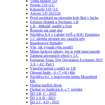
Třídní maskot 3.D
Projekt 3.D+2.C
Krkonoše 3.D+3.C
Advent 3.D 2025/26
První zacinkání na okresním kole škol v šachu
Exkurze Hrádek u Nechanic 1.B
1.B - Mikuláš, andělé a čerti
Řemeslo má zlaté dno
Návštěva 8.A v Labské SOŠ a SOU Pardubice
1.C zdobila stromek pro vánoční trhy
Bramborové florbalky
Víte, jak vypadá ryba uvnitř?
Máme šachové talenty, jen se ještě musí narodit
Zdobení adventních věnců v 1.C
European Xmas Tree Decoration Exchange 2025
3.A + 4.C Part I
Vánoční pečení s rodiči ve 3.B
Okresní finále - 6.+7.+(8.) tříd
Návštěva 6.C v hokejovém klubu Mountfield
HK
Florbal starších dívek
Florbal ve Smiřicích 6. a 7. ročníků
ŠD 3.B, C - 2025
ŠD 3.A,B - 2025
ŠD 2.C, 4.D - 2025