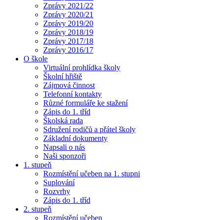
Zprávy 2021/22
Zprávy 2020/21
Zprávy 2019/20
Zprávy 2018/19
Zprávy 2017/18
Zprávy 2016/17
O škole
Virtuální prohlídka školy
Školní hřiště
Zájmová činnost
Telefonní kontakty
Různé formuláře ke stažení
Zápis do 1. tříd
Školská rada
Sdružení rodičů a přátel školy
Základní dokumenty
Napsali o nás
Naši sponzoři
1. stupeň
Rozmístění učeben na 1. stupni
Suplování
Rozvrhy
Zápis do 1. tříd
2. stupeň
Rozmístění učeben