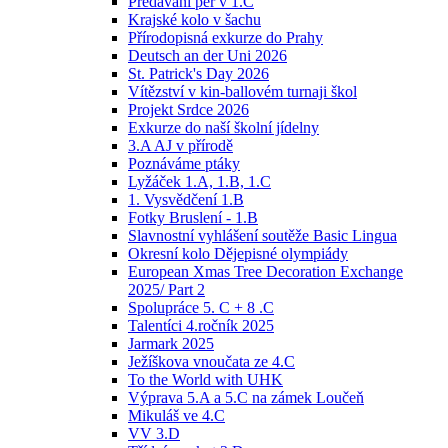
Předávání per v 1.C
Krajské kolo v šachu
Přírodopisná exkurze do Prahy
Deutsch an der Uni 2026
St. Patrick's Day 2026
Vítězství v kin-ballovém turnaji škol
Projekt Srdce 2026
Exkurze do naší školní jídelny
3.A AJ v přírodě
Poznáváme ptáky
Lyžáček 1.A, 1.B, 1.C
1. Vysvědčení 1.B
Fotky Bruslení - 1.B
Slavnostní vyhlášení soutěže Basic Lingua
Okresní kolo Dějepisné olympiády
European Xmas Tree Decoration Exchange
2025/ Part 2
Spolupráce 5. C + 8 .C
Talentíci 4.ročník 2025
Jarmark 2025
Ježíškova vnoučata ze 4.C
To the World with UHK
Výprava 5.A a 5.C na zámek Loučeň
Mikuláš ve 4.C
VV 3.D