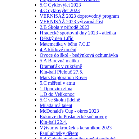
5.C Cyklovýlet 2023
4.C cyklovýlet 2023
VERNISÁŽ 2023 doprovodný program
VERNISÁŽ 2023 výtvarná část
2.B Škola v přírodě 2023
Hradecké sportovní dny 2023 - atletika
Dětský den 1.tříd
Matematika v běhu 7.C,D
4.A křídové umění
Ovoce do škol - bedýnková ochutnávka
5.A Barevná matika
Dramaťák v cukrárně
Kin-ball Přelouč 27.5.
Mars Exploration Rover
5.C měření v atriu
1.Dpodzim zima
1.D do Velikonoc
5.C ve školní jídelně
Milada má talent
McDonald's Cup - okres 2023
Exkurze do Poslanecké sněmovny
Kin-ball 22.4.
Výtvarný kroužek s keramikou 2023
Paní učitelky dětem
5.A Galerie moderního umění podruhé