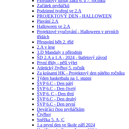
Florbalový turnaj žáků 6. a 7. ročníků
Začátek prvňáčků
Podzimní tvoření ve 2.A
PROJEKTOVÝ DEN - HALLOWEEN
Plavání 2.A
Halloween ve 2.A
Projektové vyučování - Halloween v prvních
třídách
Přespolní běh 2. tříd
2.A v lese
3.D Mandaly z přírodnin
ŠD 2.A a 1.A - 2024 - štafetový závod
První třídy - pěší výlet
Atletický čtyřboj 5. ročník
Za krásami HK - Projektový den pátého ročníku
Týden basketbalu na 1. stupni
ŠVP 6.C - Den pátý
ŠVP 6.C - Den čtvrtý
ŠVP 6. C - Den třetí
ŠVP 6.C - Den druhý
ŠVP 6.C - Den první
Deváťáci čtou prvňáčkům
Čtyřboj
Sněžka 5. A, C
1.a první den ve škole září 2024