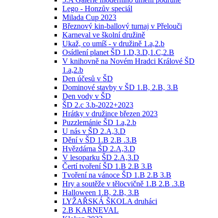
Lego - Honzův speciál
Milada Cup 2023
Březnový kin-ballový turnaj v Přelouči
Karneval ve školní družině
Ukaž, co umíš - v družině 1.a,2.b
Osídlení planet ŠD 1.D,3.D,1.C,2.B
V knihovně na Novém Hradci Králové ŠD
1.a,2.b
Den účesů v ŠD
Dominové stavby v ŠD 1.B, 2.B, 3.B
Den vody v ŠD
ŠD 2.c 3.b-2022+2023
Hrátky v družince březen 2023
Puzzlemánie ŠD 1.a,2.b
U nás v ŠD 2.A,3.D
Dění v ŠD 1.B 2.B .3.B
Hvězdárna ŠD 2.A,3.D
V lesoparku ŠD 2.A,3.D
Čertí tvoření ŠD 1.B 2.B 3.B
Tvoření na vánoce ŠD 1.B 2.B 3.B
Hry a soutěže v tělocvičně 1.B 2.B .3.B
Halloween 1.B, 2.B, 3.B
LYŽAŘSKÁ ŠKOLA druháci
2.B KARNEVAL