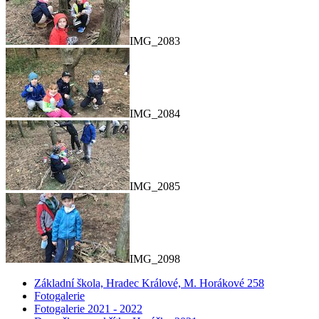
IMG_2083
IMG_2084
IMG_2085
IMG_2098
Základní škola, Hradec Králové, M. Horákové 258
Fotogalerie
Fotogalerie 2021 - 2022