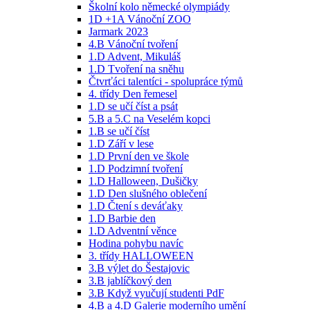
Školní kolo německé olympiády
1D +1A Vánoční ZOO
Jarmark 2023
4.B Vánoční tvoření
1.D Advent, Mikuláš
1.D Tvoření na sněhu
Čtvrťáci talentíci - spolupráce týmů
4. třídy Den řemesel
1.D se učí číst a psát
5.B a 5.C na Veselém kopci
1.B se učí číst
1.D Září v lese
1.D První den ve škole
1.D Podzimní tvoření
1.D Halloween, Dušičky
1.D Den slušného oblečení
1.D Čtení s deváťaky
1.D Barbie den
1.D Adventní věnce
Hodina pohybu navíc
3. třídy HALLOWEEN
3.B výlet do Šestajovic
3.B jablíčkový den
3.B Když vyučují studenti PdF
4.B a 4.D Galerie moderního umění