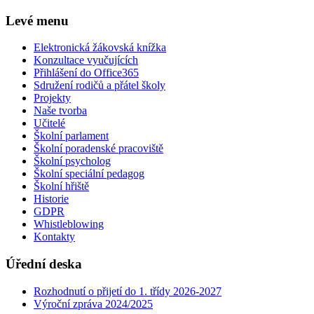
Levé menu
Elektronická žákovská knížka
Konzultace vyučujících
Přihlášení do Office365
Sdružení rodičů a přátel školy
Projekty
Naše tvorba
Učitelé
Školní parlament
Školní poradenské pracoviště
Školní psycholog
Školní speciální pedagog
Školní hřiště
Historie
GDPR
Whistleblowing
Kontakty
Úřední deska
Rozhodnutí o přijetí do 1. třídy 2026-2027
Výroční zpráva 2024/2025