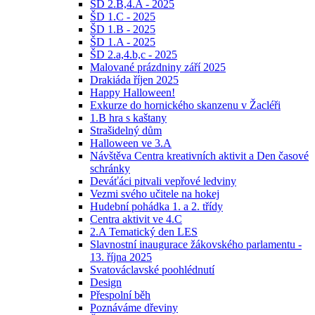
ŠD 2.B,4.A - 2025
ŠD 1.C - 2025
ŠD 1.B - 2025
ŠD 1.A - 2025
ŠD 2.a,4.b,c - 2025
Malované prázdniny září 2025
Drakiáda říjen 2025
Happy Halloween!
Exkurze do hornického skanzenu v Žacléři
1.B hra s kaštany
Strašidelný dům
Halloween ve 3.A
Návštěva Centra kreativních aktivit a Den časové
schránky
Deváťáci pitvali vepřové ledviny
Vezmi svého učitele na hokej
Hudební pohádka 1. a 2. třídy
Centra aktivit ve 4.C
2.A Tematický den LES
Slavnostní inaugurace žákovského parlamentu -
13. října 2025
Svatováclavské poohlédnutí
Design
Přespolní běh
Poznáváme dřeviny