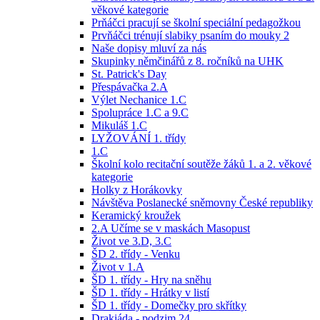
věkové kategorie
Prňáčci pracují se školní speciální pedagožkou
Prvňáčci trénují slabiky psaním do mouky 2
Naše dopisy mluví za nás
Skupinky němčinářů z 8. ročníků na UHK
St. Patrick's Day
Přespávačka 2.A
Výlet Nechanice 1.C
Spolupráce 1.C a 9.C
Mikuláš 1.C
LYŽOVÁNÍ 1. třídy
1.C
Školní kolo recitační soutěže žáků 1. a 2. věkové
kategorie
Holky z Horákovky
Návštěva Poslanecké sněmovny České republiky
Keramický kroužek
2.A Učíme se v maskách Masopust
Život ve 3.D, 3.C
ŠD 2. třídy - Venku
Život v 1.A
ŠD 1. třídy - Hry na sněhu
ŠD 1. třídy - Hrátky v listí
ŠD 1. třídy - Domečky pro skřítky
Drakiáda - podzim 24