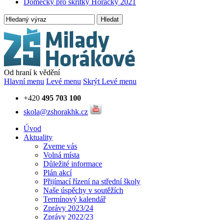
Domečky pro skřítky Horáčky 2021
Hledat
Od hraní k vědění
Hlavní menu
Levé menu
Skrýt Levé menu
+420
495 703 100
skola@zshorakhk.cz
Úvod
Aktuality
Zveme vás
Volná místa
Důležité informace
Plán akcí
Přijímací řízení na střední školy
Naše úspěchy v soutěžích
Termínový kalendář
Zprávy 2023/24
Zprávy 2022/23