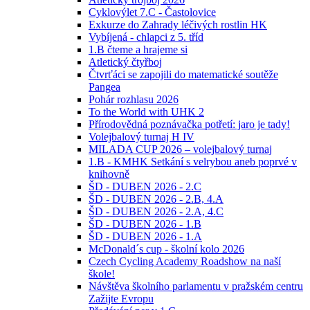
Cyklovýlet 7.C - Častolovice
Exkurze do Zahrady léčivých rostlin HK
Vybíjená - chlapci z 5. tříd
1.B čteme a hrajeme si
Atletický čtyřboj
Čtvrťáci se zapojili do matematické soutěže
Pangea
Pohár rozhlasu 2026
To the World with UHK 2
Přírodovědná poznávačka potřetí: jaro je tady!
Volejbalový turnaj H IV
MILADA CUP 2026 – volejbalový turnaj
1.B - KMHK Setkání s velrybou aneb poprvé v
knihovně
ŠD - DUBEN 2026 - 2.C
ŠD - DUBEN 2026 - 2.B, 4.A
ŠD - DUBEN 2026 - 2.A, 4.C
ŠD - DUBEN 2026 - 1.B
ŠD - DUBEN 2026 - 1.A
McDonald´s cup - školní kolo 2026
Czech Cycling Academy Roadshow na naší
škole!
Návštěva školního parlamentu v pražském centru
Zažijte Evropu