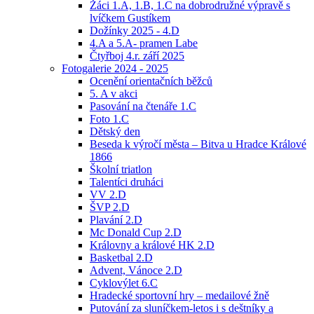
Žáci 1.A, 1.B, 1.C na dobrodružné výpravě s
lvíčkem Gustíkem
Dožínky 2025 - 4.D
4.A a 5.A- pramen Labe
Čtyřboj 4.r. září 2025
Fotogalerie 2024 - 2025
Ocenění orientačních běžců
5. A v akci
Pasování na čtenáře 1.C
Foto 1.C
Dětský den
Beseda k výročí města – Bitva u Hradce Králové
1866
Školní triatlon
Talentíci druháci
VV 2.D
ŠVP 2.D
Plavání 2.D
Mc Donald Cup 2.D
Královny a králové HK 2.D
Basketbal 2.D
Advent, Vánoce 2.D
Cyklovýlet 6.C
Hradecké sportovní hry – medailové žně
Putování za sluníčkem-letos i s deštníky a