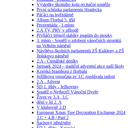
Výsledky školního kola recitační soutěže
První schůzka parlamentu Hradecka
Páťáci na hvězdárně
Album Florbal 5. tříd
Prezentiáda - 1.místo
2.A TV, PRV v přírodě
Prvňáčci trénují slabiky psaním do mouky
3. místo - Soutěž o zdobení vánočních stromků
na Velkém náměstí
Návštěva školních parlamentů ZŠ Kukleny a ZŠ
Jiráskovo náměstí
2.A - Čtenářské deníky
Jarmark 2024 – tradiční adventní akce naší školy
Krajská brambora z florbalu
Ježíškova vnoučata ze 3.C rozdávala radost
2.A - Advent
ŠD 1. třídy - Ježkoviny
Soutěž o Nejhezčí Vánoční Dveře
Život ve 3.A, 3.C
dění v šd 2. A
V klubovně 2.D
European Xmas Tree Decoration Exchange 2024
3.C + 4.B / Part 2
Šachový střed/střet
ŠD 1. třídy - Kousáci