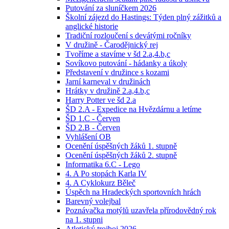
Putování za sluníčkem 2026
Školní zájezd do Hastings: Týden plný zážitků a
anglické historie
Tradiční rozloučení s devátými ročníky
V družině - Čarodějnický rej
Tvoříme a stavíme v šd 2.a,4.b,c
Sovíkovo putování - hádanky a úkoly
Představení v družince s kozami
Jarní karneval v družinách
Hrátky v družině 2.a,4.b,c
Harry Potter ve šd 2.a
ŠD 2.A - Expedice na Hvězdárnu a letíme
ŠD 1.C - Červen
ŠD 2.B - Červen
Vyhlášení OB
Ocenění úspěšných žáků 1. stupně
Ocenění úspěšných žáků 2. stupně
Informatika 6.C - Lego
4. A Po stopách Karla IV
4. A Cyklokurz Běleč
Úspěch na Hradeckých sportovních hrách
Barevný volejbal
Poznávačka motýlů uzavřela přírodovědný rok
na 1. stupni
Atletický trojboj 2026