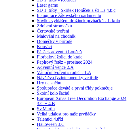
Laser game
ŠD 1. třídy - Skřítek Horáček a šd 1.a,4.b,c
Inaugurace žákovského parlamentu
Sovík - vyhlášení družinek prvňáčků - 1. kolo
Zdobení stromečku
Čertovské tvoření
Malování na chodník
Domečky v přírodě
Kousáci
Páťáci- adventní Loučeň
Florbaloví žolíci do kraje
Papírový řetěz - prosinec 2024
Adventní věnce 2.A
Vánoční tvoření s rodiči - 1.A
Návštěva fyzioterapeutky ve třídě
Hry na sněhu
Spolupráce deváté a první třídy pokračuje
Školní kolo šachů
European Xmas Tree Decoration Exchange 2024
3.C + 4.B
Sv.Martin
Velká událost pro naše prvňáčky
Talentíci 4.tříd
Halloween 3.C