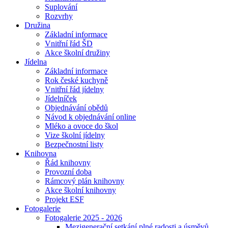
Suplování
Rozvrhy
Družina
Základní informace
Vnitřní řád ŠD
Akce školní družiny
Jídelna
Základní informace
Rok české kuchyně
Vnitřní řád jídelny
Jídelníček
Objednávání obědů
Návod k objednávání online
Mléko a ovoce do škol
Vize školní jídelny
Bezpečnostní listy
Knihovna
Řád knihovny
Provozní doba
Rámcový plán knihovny
Akce školní knihovny
Projekt ESF
Fotogalerie
Fotogalerie 2025 - 2026
Mezigenerační setkání plné radosti a úsměvů