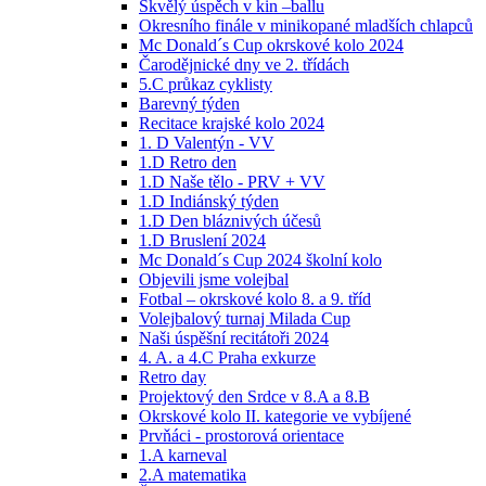
Skvělý úspěch v kin –ballu
Okresního finále v minikopané mladších chlapců
Mc Donald´s Cup okrskové kolo 2024
Čarodějnické dny ve 2. třídách
5.C průkaz cyklisty
Barevný týden
Recitace krajské kolo 2024
1. D Valentýn - VV
1.D Retro den
1.D Naše tělo - PRV + VV
1.D Indiánský týden
1.D Den bláznivých účesů
1.D Bruslení 2024
Mc Donald´s Cup 2024 školní kolo
Objevili jsme volejbal
Fotbal – okrskové kolo 8. a 9. tříd
Volejbalový turnaj Milada Cup
Naši úspěšní recitátoři 2024
4. A. a 4.C Praha exkurze
Retro day
Projektový den Srdce v 8.A a 8.B
Okrskové kolo II. kategorie ve vybíjené
Prvňáci - prostorová orientace
1.A karneval
2.A matematika