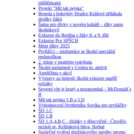
pláštěnkami
Projekt "Mít tak pejska"
Beseda s hokejisty Hradce Králové přilákala
desítky žáků
Šatna pro dívky v novém kabátě – díky panu
školníkovi!
Exkurze do Berlína s žáky 8. a 9. tříd
Exkurze Pce SPŠCH
Mistr dílny 2025
Prvňáčci – spolupráce se školní speciální
pedagožkou
2. místo v modrém volejbalu
Školní parlament v Centru kr. aktivit
Angličtina v akci!
Výpravy za historií: školní exkurze napříč
ročníky
Severní vítr je krutý a nezapomíná – McDonald´s
B
Mít tak pejska 5.B a 5.D
Vyhodnocení čtvrtletního Sovíka pro prvňáčky
ŠD 1.C
ŠD 1.B
ŠD 1.A,4.B,C - Hrátky v tělocvičně - Člověče,
nezlob se, Kelímková bitva, florbal
Společné tvoření družinkového jarního stromu