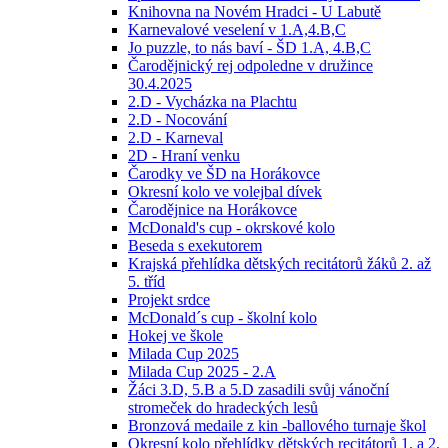
Knihovna na Novém Hradci - U Labutě
Karnevalové veselení v 1.A,4.B,C
Jo puzzle, to nás baví - ŠD 1.A, 4.B,C
Čarodějnický rej odpoledne v družince
30.4.2025
2.D - Vycházka na Plachtu
2.D - Nocování
2.D - Karneval
2D - Hraní venku
Čarodky ve ŠD na Horákovce
Okresní kolo ve volejbal dívek
Čarodějnice na Horákovce
McDonald's cup - okrskové kolo
Beseda s exekutorem
Krajská přehlídka dětských recitátorů žáků 2. až
5. tříd
Projekt srdce
McDonald´s cup - školní kolo
Hokej ve škole
Milada Cup 2025
Milada Cup 2025 - 2.A
Žáci 3.D, 5.B a 5.D zasadili svůj vánoční
stromeček do hradeckých lesů
Bronzová medaile z kin -ballového turnaje škol
Okresní kolo přehlídky dětských recitátorů 1. a 2.