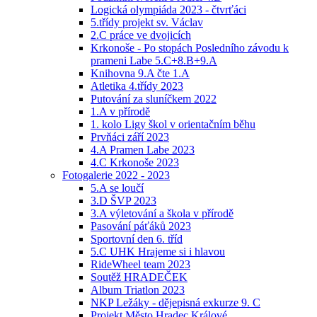
Logická olympiáda 2023 - čtvrťáci
5.třídy projekt sv. Václav
2.C práce ve dvojicích
Krkonoše - Po stopách Posledního závodu k
prameni Labe 5.C+8.B+9.A
Knihovna 9.A čte 1.A
Atletika 4.třídy 2023
Putování za sluníčkem 2022
1.A v přírodě
1. kolo Ligy škol v orientačním běhu
Prvňáci září 2023
4.A Pramen Labe 2023
4.C Krkonoše 2023
Fotogalerie 2022 - 2023
5.A se loučí
3.D ŠVP 2023
3.A výletování a škola v přírodě
Pasování páťáků 2023
Sportovní den 6. tříd
5.C UHK Hrajeme si i hlavou
RideWheel team 2023
Soutěž HRADEČEK
Album Triatlon 2023
NKP Ležáky - dějepisná exkurze 9. C
Projekt Město Hradec Králové