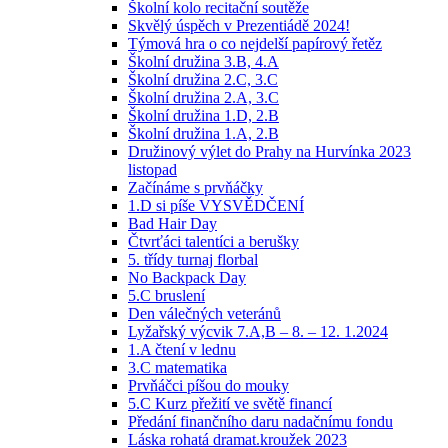
Školní kolo recitační soutěže
Skvělý úspěch v Prezentiádě 2024!
Týmová hra o co nejdelší papírový řetěz
Školní družina 3.B, 4.A
Školní družina 2.C, 3.C
Školní družina 2.A, 3.C
Školní družina 1.D, 2.B
Školní družina 1.A, 2.B
Družinový výlet do Prahy na Hurvínka 2023
listopad
Začínáme s prvňáčky
1.D si píše VYSVĚDČENÍ
Bad Hair Day
Čtvrťáci talentíci a berušky
5. třídy turnaj florbal
No Backpack Day
5.C bruslení
Den válečných veteránů
Lyžařský výcvik 7.A,B – 8. – 12. 1.2024
1.A čtení v lednu
3.C matematika
Prvňáčci píšou do mouky
5.C Kurz přežití ve světě financí
Předání finančního daru nadačnímu fondu
Láska rohatá dramat.kroužek 2023