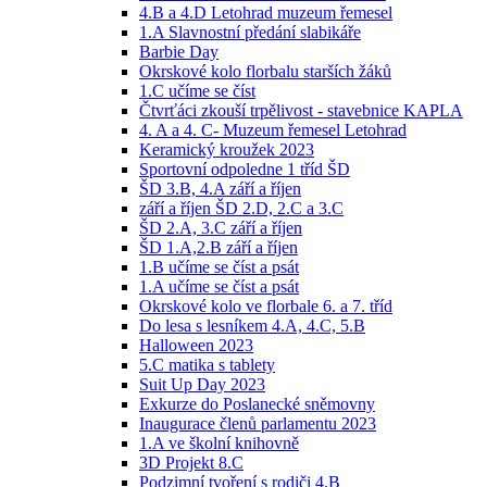
4.B a 4.D Letohrad muzeum řemesel
1.A Slavnostní předání slabikáře
Barbie Day
Okrskové kolo florbalu starších žáků
1.C učíme se číst
Čtvrťáci zkouší trpělivost - stavebnice KAPLA
4. A a 4. C- Muzeum řemesel Letohrad
Keramický kroužek 2023
Sportovní odpoledne 1 tříd ŠD
ŠD 3.B, 4.A září a říjen
září a říjen ŠD 2.D, 2.C a 3.C
ŠD 2.A, 3.C září a říjen
ŠD 1.A,2.B září a říjen
1.B učíme se číst a psát
1.A učíme se číst a psát
Okrskové kolo ve florbale 6. a 7. tříd
Do lesa s lesníkem 4.A, 4.C, 5.B
Halloween 2023
5.C matika s tablety
Suit Up Day 2023
Exkurze do Poslanecké sněmovny
Inaugurace členů parlamentu 2023
1.A ve školní knihovně
3D Projekt 8.C
Podzimní tvoření s rodiči 4.B