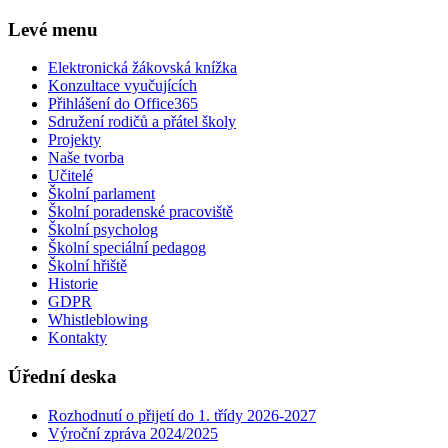
Levé menu
Elektronická žákovská knížka
Konzultace vyučujících
Přihlášení do Office365
Sdružení rodičů a přátel školy
Projekty
Naše tvorba
Učitelé
Školní parlament
Školní poradenské pracoviště
Školní psycholog
Školní speciální pedagog
Školní hřiště
Historie
GDPR
Whistleblowing
Kontakty
Úřední deska
Rozhodnutí o přijetí do 1. třídy 2026-2027
Výroční zpráva 2024/2025