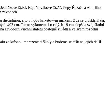
lči Jedličkové (5.B), Káji Novákové (5.A), Pepy Řezáče a Andriiho
ch závodech.
nou disciplínou, a to v hodu kriketovým míčkem. Zde se blýskla Kája,
elných 403 cm. Tímto výkonem si o celých 19 cm zlepšila svůj školní
 na závodech všichni štafetu obstojně zvládli a ve svém rozběhu
alu za krásnou reprezentaci školy a budeme se těšit na jejich další