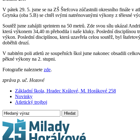
V pátek 29. 5. jsme se na ZŠ Štefcova zúčastnili okresního finále v a
Grytska (oba 5.B) se chtěl svými natrénovanými výkony z tělesné vých
Soutěž jsme zahájili sprintem na 50 metrů. Zde svou sílu ukázal Andri
která výkonem 34,40 m přehodila i naše kluky. Poslední disciplínou tr
výkon. Poslední disciplínou, která uzavřela celou soutěž, byl štafeto
doběhli druzí.
V nabitém poli atletů ze soupeřních škol jsme nakonec obsadili celkové
pěkné výkony na 2. stupni.
Fotografie naleznete
zde
.
zpráva p. uč. Hozové
Základní škola, Hradec Králové, M. Horákové 258
Novinky
Atletický trojboj
Hledat