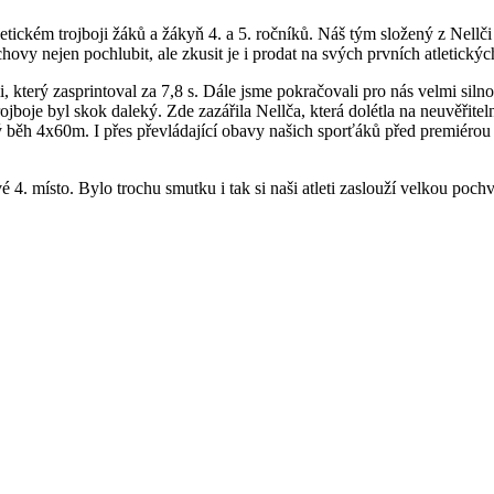
tletickém trojboji žáků a žákyň 4. a 5. ročníků. Náš tým složený z Nel
ovy nejen pochlubit, ale zkusit je i prodat na svých prvních atletický
i, který zasprintoval za 7,8 s. Dále jsme pokračovali pro nás velmi sil
ojboje byl skok daleký. Zde zazářila Nellča, která dolétla na neuvěřit
vý běh 4x60m. I přes převládající obavy našich sporťáků před premiérou
 4. místo. Bylo trochu smutku i tak si naši atleti zaslouží velkou pochv