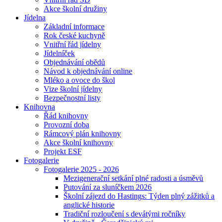
Akce školní družiny
Jídelna
Základní informace
Rok české kuchyně
Vnitřní řád jídelny
Jídelníček
Objednávání obědů
Návod k objednávání online
Mléko a ovoce do škol
Vize školní jídelny
Bezpečnostní listy
Knihovna
Řád knihovny
Provozní doba
Rámcový plán knihovny
Akce školní knihovny
Projekt ESF
Fotogalerie
Fotogalerie 2025 - 2026
Mezigenerační setkání plné radosti a úsměvů
Putování za sluníčkem 2026
Školní zájezd do Hastings: Týden plný zážitků a
anglické historie
Tradiční rozloučení s devátými ročníky