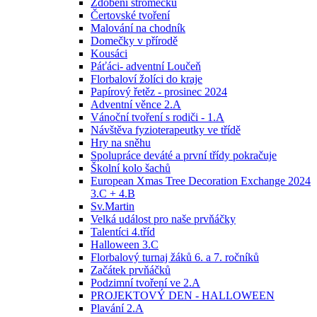
Zdobení stromečku
Čertovské tvoření
Malování na chodník
Domečky v přírodě
Kousáci
Páťáci- adventní Loučeň
Florbaloví žolíci do kraje
Papírový řetěz - prosinec 2024
Adventní věnce 2.A
Vánoční tvoření s rodiči - 1.A
Návštěva fyzioterapeutky ve třídě
Hry na sněhu
Spolupráce deváté a první třídy pokračuje
Školní kolo šachů
European Xmas Tree Decoration Exchange 2024
3.C + 4.B
Sv.Martin
Velká událost pro naše prvňáčky
Talentíci 4.tříd
Halloween 3.C
Florbalový turnaj žáků 6. a 7. ročníků
Začátek prvňáčků
Podzimní tvoření ve 2.A
PROJEKTOVÝ DEN - HALLOWEEN
Plavání 2.A