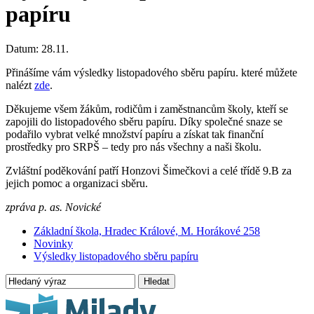
papíru
Datum:
28.11.
Přinášíme vám výsledky listopadového sběru papíru. které můžete
nalézt
zde
.
Děkujeme všem žákům, rodičům i zaměstnancům školy, kteří se
zapojili do listopadového sběru papíru. Díky společné snaze se
podařilo vybrat velké množství papíru a získat tak finanční
prostředky pro SRPŠ – tedy pro nás všechny a naši školu.
Zvláštní poděkování patří Honzovi Šimečkovi a celé třídě 9.B za
jejich pomoc a organizaci sběru.
zpráva p. as. Novické
Základní škola, Hradec Králové, M. Horákové 258
Novinky
Výsledky listopadového sběru papíru
Hledat