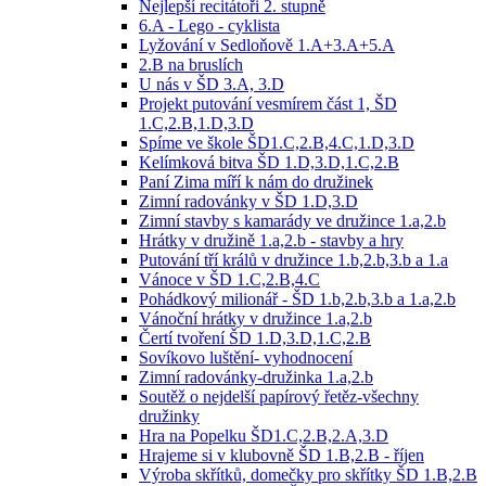
Nejlepší recitátoři 2. stupně
6.A - Lego - cyklista
Lyžování v Sedloňově 1.A+3.A+5.A
2.B na bruslích
U nás v ŠD 3.A, 3.D
Projekt putování vesmírem část 1, ŠD
1.C,2.B,1.D,3.D
Spíme ve škole ŠD1.C,2.B,4.C,1.D,3.D
Kelímková bitva ŠD 1.D,3.D,1.C,2.B
Paní Zima míří k nám do družinek
Zimní radovánky v ŠD 1.D,3.D
Zimní stavby s kamarády ve družince 1.a,2.b
Hrátky v družině 1.a,2.b - stavby a hry
Putování tří králů v družince 1.b,2.b,3.b a 1.a
Vánoce v ŠD 1.C,2.B,4.C
Pohádkový milionář - ŠD 1.b,2.b,3.b a 1.a,2.b
Vánoční hrátky v družince 1.a,2.b
Čertí tvoření ŠD 1.D,3.D,1.C,2.B
Sovíkovo luštění- vyhodnocení
Zimní radovánky-družinka 1.a,2.b
Soutěž o nejdelší papírový řetěz-všechny
družinky
Hra na Popelku ŠD1.C,2.B,2.A,3.D
Hrajeme si v klubovně ŠD 1.B,2.B - říjen
Výroba skřítků, domečky pro skřítky ŠD 1.B,2.B