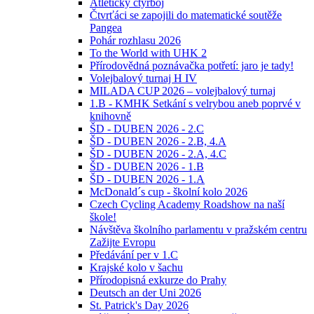
Atletický čtyřboj
Čtvrťáci se zapojili do matematické soutěže
Pangea
Pohár rozhlasu 2026
To the World with UHK 2
Přírodovědná poznávačka potřetí: jaro je tady!
Volejbalový turnaj H IV
MILADA CUP 2026 – volejbalový turnaj
1.B - KMHK Setkání s velrybou aneb poprvé v
knihovně
ŠD - DUBEN 2026 - 2.C
ŠD - DUBEN 2026 - 2.B, 4.A
ŠD - DUBEN 2026 - 2.A, 4.C
ŠD - DUBEN 2026 - 1.B
ŠD - DUBEN 2026 - 1.A
McDonald´s cup - školní kolo 2026
Czech Cycling Academy Roadshow na naší
škole!
Návštěva školního parlamentu v pražském centru
Zažijte Evropu
Předávání per v 1.C
Krajské kolo v šachu
Přírodopisná exkurze do Prahy
Deutsch an der Uni 2026
St. Patrick's Day 2026