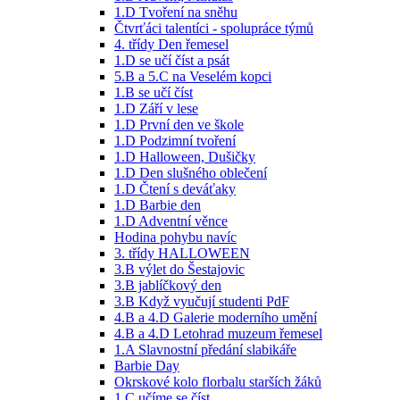
1.D Tvoření na sněhu
Čtvrťáci talentíci - spolupráce týmů
4. třídy Den řemesel
1.D se učí číst a psát
5.B a 5.C na Veselém kopci
1.B se učí číst
1.D Září v lese
1.D První den ve škole
1.D Podzimní tvoření
1.D Halloween, Dušičky
1.D Den slušného oblečení
1.D Čtení s deváťaky
1.D Barbie den
1.D Adventní věnce
Hodina pohybu navíc
3. třídy HALLOWEEN
3.B výlet do Šestajovic
3.B jablíčkový den
3.B Když vyučují studenti PdF
4.B a 4.D Galerie moderního umění
4.B a 4.D Letohrad muzeum řemesel
1.A Slavnostní předání slabikáře
Barbie Day
Okrskové kolo florbalu starších žáků
1.C učíme se číst