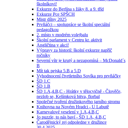
školníkovi!
Exkurze do Berlína s žáky 8. a 9. tříd
Exkurze Pce SPŠCH
Mistr dílny 2025
Prvňáčci – spolupráce se školní speciální
pedagožkou
2. místo v modrém volejbalu
Školní parlament v Centru kr. aktivit
Angličtina v akci!
Výpravy za historií: školní exkurze napříč
ročníky
Severní vítr je krutý a nezapomíná – McDonald´s
B
Mít tak pejska 5.B a 5.D
Vyhodnocení čtvrtletního Sovíka pro prvňáčky
ŠD 1.C
ŠD 1.B
ŠD 1.A,4.B,C - Hrátky v tělocvičně - Člověče,
nezlob se, Kelímková bitva, florbal
Společné tvoření družinkového jarního stromu
Knihovna na Novém Hradci - U Labutě
Karnevalové veselení v 1.A,4.B,C
Jo puzzle, to nás baví - ŠD 1.A, 4.B,C
Čarodějnický rej odpoledne v družince
30.4.2025