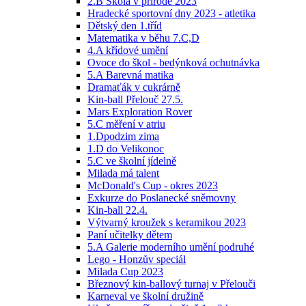
2.B Škola v přírodě 2023
Hradecké sportovní dny 2023 - atletika
Dětský den 1.tříd
Matematika v běhu 7.C,D
4.A křídové umění
Ovoce do škol - bedýnková ochutnávka
5.A Barevná matika
Dramaťák v cukrárně
Kin-ball Přelouč 27.5.
Mars Exploration Rover
5.C měření v atriu
1.Dpodzim zima
1.D do Velikonoc
5.C ve školní jídelně
Milada má talent
McDonald's Cup - okres 2023
Exkurze do Poslanecké sněmovny
Kin-ball 22.4.
Výtvarný kroužek s keramikou 2023
Paní učitelky dětem
5.A Galerie moderního umění podruhé
Lego - Honzův speciál
Milada Cup 2023
Březnový kin-ballový turnaj v Přelouči
Karneval ve školní družině