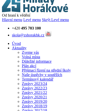
Od hraní k vědění
Hlavní menu
Levé menu
Skrýt Levé menu
+420
495 703 100
skola@zshorakhk.cz
Úvod
Aktuality
Zveme vás
Volná místa
Důležité informace
Plán akcí
Přijímací řízení na střední školy
Naše úspěchy v soutěžích
Termínový kalendář
Zprávy 2023/24
Zprávy 2022/23
Zprávy 2021/22
Zprávy 2020/21
Zprávy 2019/20
Zprávy 2018/19
Zprávy 2017/18