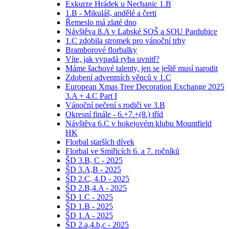
Exkurze Hrádek u Nechanic 1.B
1.B - Mikuláš, andělé a čerti
Řemeslo má zlaté dno
Návštěva 8.A v Labské SOŠ a SOU Pardubice
1.C zdobila stromek pro vánoční trhy
Bramborové florbalky
Víte, jak vypadá ryba uvnitř?
Máme šachové talenty, jen se ještě musí narodit
Zdobení adventních věnců v 1.C
European Xmas Tree Decoration Exchange 2025
3.A + 4.C Part I
Vánoční pečení s rodiči ve 3.B
Okresní finále - 6.+7.+(8.) tříd
Návštěva 6.C v hokejovém klubu Mountfield
HK
Florbal starších dívek
Florbal ve Smiřicích 6. a 7. ročníků
ŠD 3.B, C - 2025
ŠD 3.A,B - 2025
ŠD 2.C, 4.D - 2025
ŠD 2.B,4.A - 2025
ŠD 1.C - 2025
ŠD 1.B - 2025
ŠD 1.A - 2025
ŠD 2.a,4.b,c - 2025