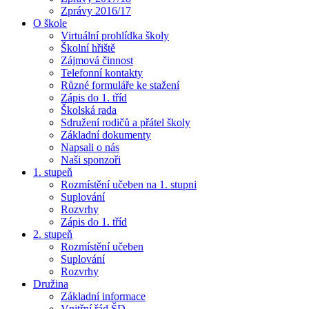
Zprávy 2016/17
O škole
Virtuální prohlídka školy
Školní hřiště
Zájmová činnost
Telefonní kontakty
Různé formuláře ke stažení
Zápis do 1. tříd
Školská rada
Sdružení rodičů a přátel školy
Základní dokumenty
Napsali o nás
Naši sponzoři
1. stupeň
Rozmístění učeben na 1. stupni
Suplování
Rozvrhy
Zápis do 1. tříd
2. stupeň
Rozmístění učeben
Suplování
Rozvrhy
Družina
Základní informace
Vnitřní řád ŠD