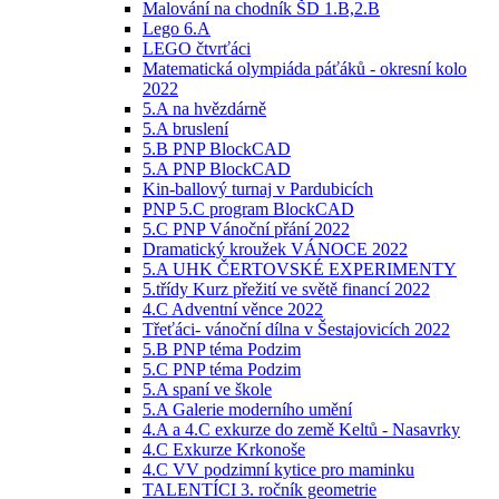
Malování na chodník ŠD 1.B,2.B
Lego 6.A
LEGO čtvrťáci
Matematická olympiáda páťáků - okresní kolo
2022
5.A na hvězdárně
5.A bruslení
5.B PNP BlockCAD
5.A PNP BlockCAD
Kin-ballový turnaj v Pardubicích
PNP 5.C program BlockCAD
5.C PNP Vánoční přání 2022
Dramatický kroužek VÁNOCE 2022
5.A UHK ČERTOVSKÉ EXPERIMENTY
5.třídy Kurz přežití ve světě financí 2022
4.C Adventní věnce 2022
Třeťáci- vánoční dílna v Šestajovicích 2022
5.B PNP téma Podzim
5.C PNP téma Podzim
5.A spaní ve škole
5.A Galerie moderního umění
4.A a 4.C exkurze do země Keltů - Nasavrky
4.C Exkurze Krkonoše
4.C VV podzimní kytice pro maminku
TALENTÍCI 3. ročník geometrie