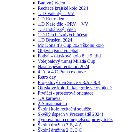
Barevný týden
Recitace krajské kolo 2024
1. D Valentýn - VV
1.D Retro den
1.D Naše tělo - PRV + VV
1.D Indiánský týden
1.D Den bláznivých účesů
1.D Bruslení 2024
Mc Donald´s Cup 2024 školní kolo
Objevili jsme volejbal
Fotbal – okrskové kolo 8. a 9. tříd
Volejbalový turnaj Milada Cup
Naši úspěšní recitátoři 2024
4. A. a 4.C Praha exkurze
Retro day
Projektový den Srdce v 8.A a 8.B
Okrskové kolo II. kategorie ve vybíjené
Prvňáci - prostorová orientace
1.A karneval
2.A matematika
Školní kolo recitační soutěže
Skvělý úspěch v Prezentiádě 2024!
Týmová hra o co nejdelší papírový řetěz
Školní družina 3.B, 4.A
Školní družina 2.C, 3.C