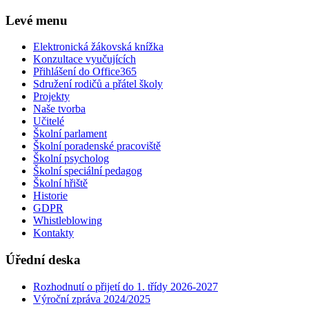
Levé menu
Elektronická žákovská knížka
Konzultace vyučujících
Přihlášení do Office365
Sdružení rodičů a přátel školy
Projekty
Naše tvorba
Učitelé
Školní parlament
Školní poradenské pracoviště
Školní psycholog
Školní speciální pedagog
Školní hřiště
Historie
GDPR
Whistleblowing
Kontakty
Úřední deska
Rozhodnutí o přijetí do 1. třídy 2026-2027
Výroční zpráva 2024/2025