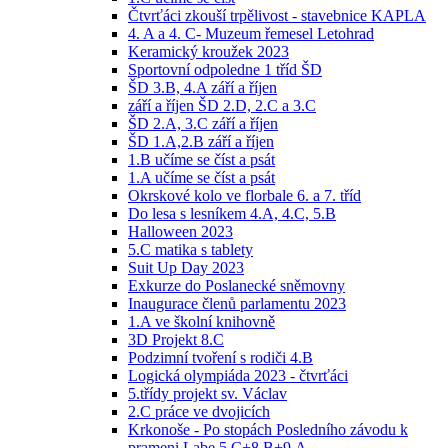
Čtvrťáci zkouší trpělivost - stavebnice KAPLA
4. A a 4. C- Muzeum řemesel Letohrad
Keramický kroužek 2023
Sportovní odpoledne 1 tříd ŠD
ŠD 3.B, 4.A září a říjen
září a říjen ŠD 2.D, 2.C a 3.C
ŠD 2.A, 3.C září a říjen
ŠD 1.A,2.B září a říjen
1.B učíme se číst a psát
1.A učíme se číst a psát
Okrskové kolo ve florbale 6. a 7. tříd
Do lesa s lesníkem 4.A, 4.C, 5.B
Halloween 2023
5.C matika s tablety
Suit Up Day 2023
Exkurze do Poslanecké sněmovny
Inaugurace členů parlamentu 2023
1.A ve školní knihovně
3D Projekt 8.C
Podzimní tvoření s rodiči 4.B
Logická olympiáda 2023 - čtvrťáci
5.třídy projekt sv. Václav
2.C práce ve dvojicích
Krkonoše - Po stopách Posledního závodu k
prameni Labe 5.C+8.B+9.A