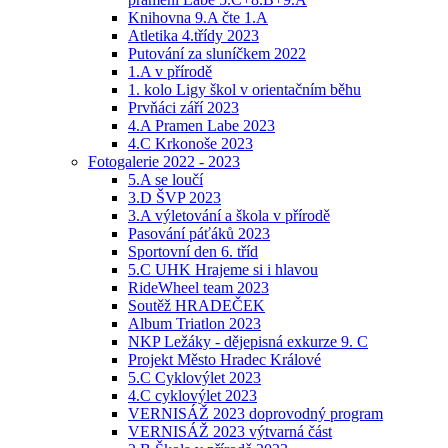
Knihovna 9.A čte 1.A
Atletika 4.třídy 2023
Putování za sluníčkem 2022
1.A v přírodě
1. kolo Ligy škol v orientačním běhu
Prvňáci září 2023
4.A Pramen Labe 2023
4.C Krkonoše 2023
Fotogalerie 2022 - 2023
5.A se loučí
3.D ŠVP 2023
3.A výletování a škola v přírodě
Pasování páťáků 2023
Sportovní den 6. tříd
5.C UHK Hrajeme si i hlavou
RideWheel team 2023
Soutěž HRADEČEK
Album Triatlon 2023
NKP Ležáky - dějepisná exkurze 9. C
Projekt Město Hradec Králové
5.C Cyklovýlet 2023
4.C cyklovýlet 2023
VERNISÁŽ 2023 doprovodný program
VERNISÁŽ 2023 výtvarná část