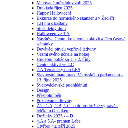
Malované prázdniny září 2025
Drakiáda říjen 2025
Happy Halloween!
Exkurze do hornického skanzenu v Žacléři
1.B hra s kaštany
Strašidelný dům
Halloween ve 3.A
Návštěva Centra kreativních aktivit a Den časové
schránky
Deváťáci pitvali vepřové ledviny
Vezmi svého učitele na hokej
Hudební pohádka 1. a 2. třídy
Centra aktivit ve 4.C
2.A Tematický den LES
Slavnostní inaugurace žákovského parlamentu -
13. října 2025
Svatováclavské poohlédnutí
Design
Přespolní běh
Poznáváme dřeviny
Žáci 1.A, 1.B, 1.C na dobrodružné výpravě s
lvíčkem Gustíkem
Dožínky 2025 - 4.D
4.A a 5.A- pramen Labe
Čtyřboj 4.r. září 2025