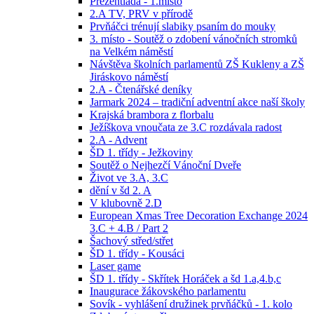
Prezentiáda - 1.místo
2.A TV, PRV v přírodě
Prvňáčci trénují slabiky psaním do mouky
3. místo - Soutěž o zdobení vánočních stromků
na Velkém náměstí
Návštěva školních parlamentů ZŠ Kukleny a ZŠ
Jiráskovo náměstí
2.A - Čtenářské deníky
Jarmark 2024 – tradiční adventní akce naší školy
Krajská brambora z florbalu
Ježíškova vnoučata ze 3.C rozdávala radost
2.A - Advent
ŠD 1. třídy - Ježkoviny
Soutěž o Nejhezčí Vánoční Dveře
Život ve 3.A, 3.C
dění v šd 2. A
V klubovně 2.D
European Xmas Tree Decoration Exchange 2024
3.C + 4.B / Part 2
Šachový střed/střet
ŠD 1. třídy - Kousáci
Laser game
ŠD 1. třídy - Skřítek Horáček a šd 1.a,4.b,c
Inaugurace žákovského parlamentu
Sovík - vyhlášení družinek prvňáčků - 1. kolo