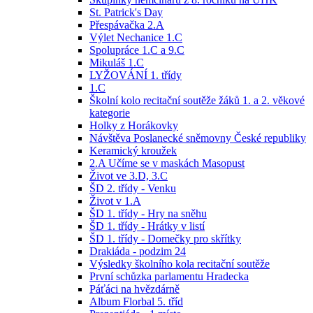
St. Patrick's Day
Přespávačka 2.A
Výlet Nechanice 1.C
Spolupráce 1.C a 9.C
Mikuláš 1.C
LYŽOVÁNÍ 1. třídy
1.C
Školní kolo recitační soutěže žáků 1. a 2. věkové
kategorie
Holky z Horákovky
Návštěva Poslanecké sněmovny České republiky
Keramický kroužek
2.A Učíme se v maskách Masopust
Život ve 3.D, 3.C
ŠD 2. třídy - Venku
Život v 1.A
ŠD 1. třídy - Hry na sněhu
ŠD 1. třídy - Hrátky v listí
ŠD 1. třídy - Domečky pro skřítky
Drakiáda - podzim 24
Výsledky školního kola recitační soutěže
První schůzka parlamentu Hradecka
Páťáci na hvězdárně
Album Florbal 5. tříd