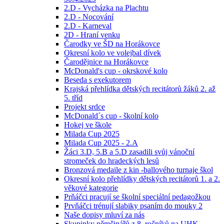
2.D - Vycházka na Plachtu
2.D - Nocování
2.D - Karneval
2D - Hraní venku
Čarodky ve ŠD na Horákovce
Okresní kolo ve volejbal dívek
Čarodějnice na Horákovce
McDonald's cup - okrskové kolo
Beseda s exekutorem
Krajská přehlídka dětských recitátorů žáků 2. až
5. tříd
Projekt srdce
McDonald´s cup - školní kolo
Hokej ve škole
Milada Cup 2025
Milada Cup 2025 - 2.A
Žáci 3.D, 5.B a 5.D zasadili svůj vánoční
stromeček do hradeckých lesů
Bronzová medaile z kin -ballového turnaje škol
Okresní kolo přehlídky dětských recitátorů 1. a 2.
věkové kategorie
Prňáčci pracují se školní speciální pedagožkou
Prvňáčci trénují slabiky psaním do mouky 2
Naše dopisy mluví za nás
Skupinky němčinářů z 8. ročníků na UHK