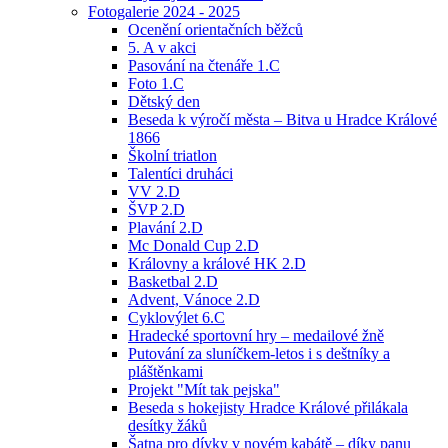
Fotogalerie 2024 - 2025
Ocenění orientačních běžců
5. A v akci
Pasování na čtenáře 1.C
Foto 1.C
Dětský den
Beseda k výročí města – Bitva u Hradce Králové
1866
Školní triatlon
Talentíci druháci
VV 2.D
ŠVP 2.D
Plavání 2.D
Mc Donald Cup 2.D
Královny a králové HK 2.D
Basketbal 2.D
Advent, Vánoce 2.D
Cyklovýlet 6.C
Hradecké sportovní hry – medailové žně
Putování za sluníčkem-letos i s deštníky a
pláštěnkami
Projekt "Mít tak pejska"
Beseda s hokejisty Hradce Králové přilákala
desítky žáků
Šatna pro dívky v novém kabátě – díky panu