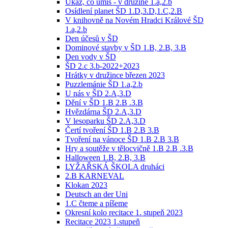
Ukaž, co umíš - v družině 1.a,2.b
Osídlení planet ŠD 1.D,3.D,1.C,2.B
V knihovně na Novém Hradci Králové ŠD
1.a,2.b
Den účesů v ŠD
Dominové stavby v ŠD 1.B, 2.B, 3.B
Den vody v ŠD
ŠD 2.c 3.b-2022+2023
Hrátky v družince březen 2023
Puzzlemánie ŠD 1.a,2.b
U nás v ŠD 2.A,3.D
Dění v ŠD 1.B 2.B .3.B
Hvězdárna ŠD 2.A,3.D
V lesoparku ŠD 2.A,3.D
Čertí tvoření ŠD 1.B 2.B 3.B
Tvoření na vánoce ŠD 1.B 2.B 3.B
Hry a soutěže v tělocvičně 1.B 2.B .3.B
Halloween 1.B, 2.B, 3.B
LYŽAŘSKÁ ŠKOLA druháci
2.B KARNEVAL
Klokan 2023
Deutsch an der Uni
1.C čteme a píšeme
Okresní kolo recitace 1. stupeň 2023
Recitace 2023 1.stupeň