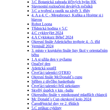
3.C Botanická zahrada léčivých bylin HK
Slavnostní rozloučení devátých ročníků
3.C a tvoření a rautík na závěr 3. třídy
4. A a 4. C - Megabrouci, Kuňka a Hrajme si i
hlavou
Robot Loona
Třídnická hodina v 5.C
4.C cyklovýlet 2024
4.A Cyklokurz Běleč 2024
Okresní finále Atletického trojboje 4. -5. tříd
Vernisáž 2024
3. místo v krajském finále ligy škol v orientačním
běhu
1.A si užila den v pyžamu
Opačný den
Atletická soutěž
Čtvrťáci talentíci OTRIO
Okresní finále McDonald´s cupu
Stříbro z dívčího basketbalu
Čtvrťáci talentíci řeší sirkolamy
Skvělý úspěch v kin –ballu
Okresního finále v minikopané mladších chlapců
Mc Donald´s Cup okrskové kolo 2024
Čarodějnické dny ve 2. třídách
5.C průkaz cyklisty