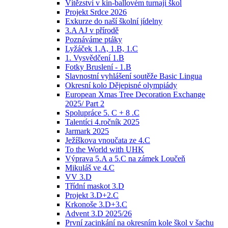
Vítězství v kin-ballovém turnaji škol
Projekt Srdce 2026
Exkurze do naší školní jídelny
3.A AJ v přírodě
Poznáváme ptáky
Lyžáček 1.A, 1.B, 1.C
1. Vysvědčení 1.B
Fotky Bruslení - 1.B
Slavnostní vyhlášení soutěže Basic Lingua
Okresní kolo Dějepisné olympiády
European Xmas Tree Decoration Exchange
2025/ Part 2
Spolupráce 5. C + 8 .C
Talentíci 4.ročník 2025
Jarmark 2025
Ježíškova vnoučata ze 4.C
To the World with UHK
Výprava 5.A a 5.C na zámek Loučeň
Mikuláš ve 4.C
VV 3.D
Třídní maskot 3.D
Projekt 3.D+2.C
Krkonoše 3.D+3.C
Advent 3.D 2025/26
První zacinkání na okresním kole škol v šachu