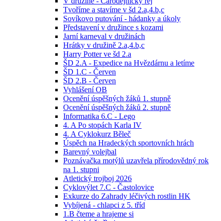
V družině - Čarodějnický rej
Tvoříme a stavíme v šd 2.a,4.b,c
Sovíkovo putování - hádanky a úkoly
Představení v družince s kozami
Jarní karneval v družinách
Hrátky v družině 2.a,4.b,c
Harry Potter ve šd 2.a
ŠD 2.A - Expedice na Hvězdárnu a letíme
ŠD 1.C - Červen
ŠD 2.B - Červen
Vyhlášení OB
Ocenění úspěšných žáků 1. stupně
Ocenění úspěšných žáků 2. stupně
Informatika 6.C - Lego
4. A Po stopách Karla IV
4. A Cyklokurz Běleč
Úspěch na Hradeckých sportovních hrách
Barevný volejbal
Poznávačka motýlů uzavřela přírodovědný rok
na 1. stupni
Atletický trojboj 2026
Cyklovýlet 7.C - Častolovice
Exkurze do Zahrady léčivých rostlin HK
Vybíjená - chlapci z 5. tříd
1.B čteme a hrajeme si