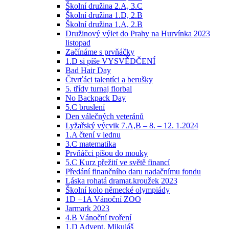
Školní družina 2.A, 3.C
Školní družina 1.D, 2.B
Školní družina 1.A, 2.B
Družinový výlet do Prahy na Hurvínka 2023
listopad
Začínáme s prvňáčky
1.D si píše VYSVĚDČENÍ
Bad Hair Day
Čtvrťáci talentíci a berušky
5. třídy turnaj florbal
No Backpack Day
5.C bruslení
Den válečných veteránů
Lyžařský výcvik 7.A,B – 8. – 12. 1.2024
1.A čtení v lednu
3.C matematika
Prvňáčci píšou do mouky
5.C Kurz přežití ve světě financí
Předání finančního daru nadačnímu fondu
Láska rohatá dramat.kroužek 2023
Školní kolo německé olympiády
1D +1A Vánoční ZOO
Jarmark 2023
4.B Vánoční tvoření
1.D Advent, Mikuláš