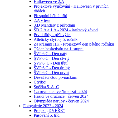
Halloween ve 2.A
Projektové vyučování - Halloween v prvních
třídách
Přespolní běh 2. tříd
2.A v lese
3.D Mandaly z přírodnin
ŠD 2.A a 1.A - 2024 - štafetový závod
První třídy - pěší výlet
Atletický čtyřboj 5. ročník
Za krásami HK - Projektový den pátého ročníku
Týden basketbalu na 1. stupni
ŠVP 6.C - Den pátý
ŠVP 6.C - Den čtvrtý
ŠVP 6. C - Den třetí
ŠVP 6.C - Den druhý
ŠVP 6.C - Den první
Deváťáci čtou prvňáčkům
Čtyřboj
Sněžka 5. A, C
1.a první den ve škole září 2024
Hasiči ve družince - červen 2024
Olympiáda naruby - červen 2024
Fotogalerie 2023 - 2024
Projekt „DVEŘE“
Pasování 5. tříd