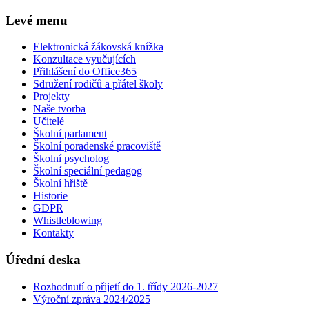
Levé menu
Elektronická žákovská knížka
Konzultace vyučujících
Přihlášení do Office365
Sdružení rodičů a přátel školy
Projekty
Naše tvorba
Učitelé
Školní parlament
Školní poradenské pracoviště
Školní psycholog
Školní speciální pedagog
Školní hřiště
Historie
GDPR
Whistleblowing
Kontakty
Úřední deska
Rozhodnutí o přijetí do 1. třídy 2026-2027
Výroční zpráva 2024/2025