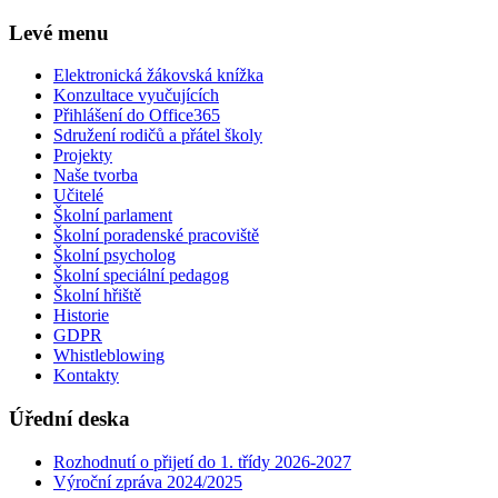
Levé menu
Elektronická žákovská knížka
Konzultace vyučujících
Přihlášení do Office365
Sdružení rodičů a přátel školy
Projekty
Naše tvorba
Učitelé
Školní parlament
Školní poradenské pracoviště
Školní psycholog
Školní speciální pedagog
Školní hřiště
Historie
GDPR
Whistleblowing
Kontakty
Úřední deska
Rozhodnutí o přijetí do 1. třídy 2026-2027
Výroční zpráva 2024/2025