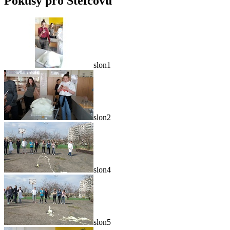
Pokusy pro Štefcovu
slon1
slon2
slon4
slon5