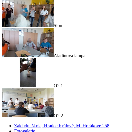
Slon
Aladinova lampa
O2 1
O2 2
Základní škola, Hradec Králové, M. Horákové 258
Fotogalerie