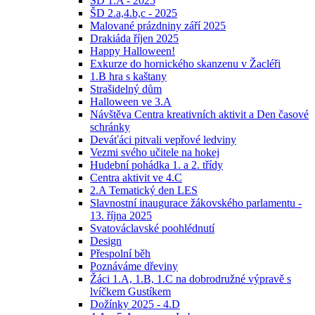
ŠD 1.A - 2025
ŠD 2.a,4.b,c - 2025
Malované prázdniny září 2025
Drakiáda říjen 2025
Happy Halloween!
Exkurze do hornického skanzenu v Žacléři
1.B hra s kaštany
Strašidelný dům
Halloween ve 3.A
Návštěva Centra kreativních aktivit a Den časové
schránky
Deváťáci pitvali vepřové ledviny
Vezmi svého učitele na hokej
Hudební pohádka 1. a 2. třídy
Centra aktivit ve 4.C
2.A Tematický den LES
Slavnostní inaugurace žákovského parlamentu -
13. října 2025
Svatováclavské poohlédnutí
Design
Přespolní běh
Poznáváme dřeviny
Žáci 1.A, 1.B, 1.C na dobrodružné výpravě s
lvíčkem Gustíkem
Dožínky 2025 - 4.D