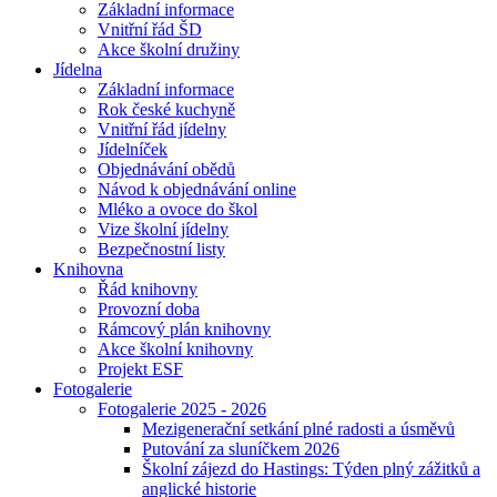
Základní informace
Vnitřní řád ŠD
Akce školní družiny
Jídelna
Základní informace
Rok české kuchyně
Vnitřní řád jídelny
Jídelníček
Objednávání obědů
Návod k objednávání online
Mléko a ovoce do škol
Vize školní jídelny
Bezpečnostní listy
Knihovna
Řád knihovny
Provozní doba
Rámcový plán knihovny
Akce školní knihovny
Projekt ESF
Fotogalerie
Fotogalerie 2025 - 2026
Mezigenerační setkání plné radosti a úsměvů
Putování za sluníčkem 2026
Školní zájezd do Hastings: Týden plný zážitků a
anglické historie