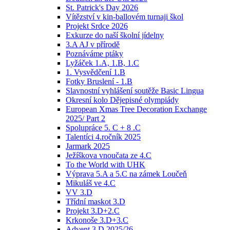
St. Patrick's Day 2026
Vítězství v kin-ballovém turnaji škol
Projekt Srdce 2026
Exkurze do naší školní jídelny
3.A AJ v přírodě
Poznáváme ptáky
Lyžáček 1.A, 1.B, 1.C
1. Vysvědčení 1.B
Fotky Bruslení - 1.B
Slavnostní vyhlášení soutěže Basic Lingua
Okresní kolo Dějepisné olympiády
European Xmas Tree Decoration Exchange
2025/ Part 2
Spolupráce 5. C + 8 .C
Talentíci 4.ročník 2025
Jarmark 2025
Ježíškova vnoučata ze 4.C
To the World with UHK
Výprava 5.A a 5.C na zámek Loučeň
Mikuláš ve 4.C
VV 3.D
Třídní maskot 3.D
Projekt 3.D+2.C
Krkonoše 3.D+3.C
Advent 3.D 2025/26