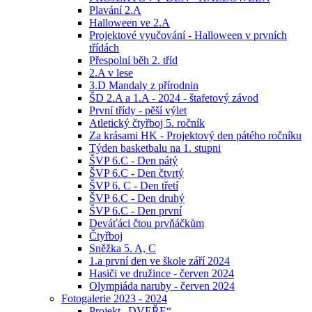
Plavání 2.A
Halloween ve 2.A
Projektové vyučování - Halloween v prvních
třídách
Přespolní běh 2. tříd
2.A v lese
3.D Mandaly z přírodnin
ŠD 2.A a 1.A - 2024 - štafetový závod
První třídy - pěší výlet
Atletický čtyřboj 5. ročník
Za krásami HK - Projektový den pátého ročníku
Týden basketbalu na 1. stupni
ŠVP 6.C - Den pátý
ŠVP 6.C - Den čtvrtý
ŠVP 6. C - Den třetí
ŠVP 6.C - Den druhý
ŠVP 6.C - Den první
Deváťáci čtou prvňáčkům
Čtyřboj
Sněžka 5. A, C
1.a první den ve škole září 2024
Hasiči ve družince - červen 2024
Olympiáda naruby - červen 2024
Fotogalerie 2023 - 2024
Projekt „DVEŘE“