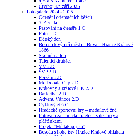
4.A a 5.A- pramen Labe
Čtyřboj 4.r. září 2025
Fotogalerie 2024 - 2025
Ocenění orientačních běžců
5. A v akci
Pasování na čtenáře 1.C
Foto 1.C
Dětský den
Beseda k výročí města – Bitva u Hradce Králové
1866
Školní triatlon
Talentíci druháci
VV 2.D
ŠVP 2.D
Plavání 2.D
Mc Donald Cup 2.D
Královny a králové HK 2.D
Basketbal 2.D
Advent, Vánoce 2.D
Cyklovýlet 6.C
Hradecké sportovní hry – medailové žně
Putování za sluníčkem-letos i s deštníky a
pláštěnkami
Projekt "Mít tak pejska"
Beseda s hokejisty Hradce Králové přilákala