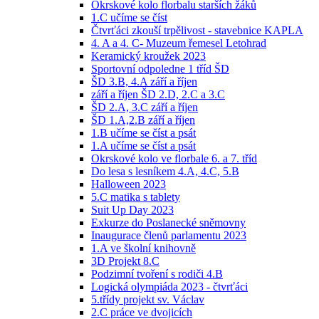
Okrskové kolo florbalu starších žáků
1.C učíme se číst
Čtvrťáci zkouší trpělivost - stavebnice KAPLA
4. A a 4. C- Muzeum řemesel Letohrad
Keramický kroužek 2023
Sportovní odpoledne 1 tříd ŠD
ŠD 3.B, 4.A září a říjen
září a říjen ŠD 2.D, 2.C a 3.C
ŠD 2.A, 3.C září a říjen
ŠD 1.A,2.B září a říjen
1.B učíme se číst a psát
1.A učíme se číst a psát
Okrskové kolo ve florbale 6. a 7. tříd
Do lesa s lesníkem 4.A, 4.C, 5.B
Halloween 2023
5.C matika s tablety
Suit Up Day 2023
Exkurze do Poslanecké sněmovny
Inaugurace členů parlamentu 2023
1.A ve školní knihovně
3D Projekt 8.C
Podzimní tvoření s rodiči 4.B
Logická olympiáda 2023 - čtvrťáci
5.třídy projekt sv. Václav
2.C práce ve dvojicích