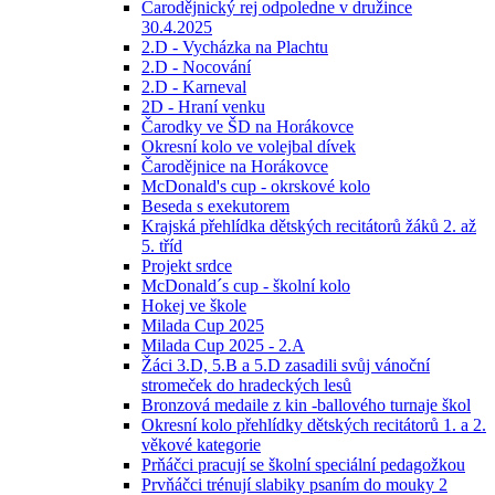
Čarodějnický rej odpoledne v družince
30.4.2025
2.D - Vycházka na Plachtu
2.D - Nocování
2.D - Karneval
2D - Hraní venku
Čarodky ve ŠD na Horákovce
Okresní kolo ve volejbal dívek
Čarodějnice na Horákovce
McDonald's cup - okrskové kolo
Beseda s exekutorem
Krajská přehlídka dětských recitátorů žáků 2. až
5. tříd
Projekt srdce
McDonald´s cup - školní kolo
Hokej ve škole
Milada Cup 2025
Milada Cup 2025 - 2.A
Žáci 3.D, 5.B a 5.D zasadili svůj vánoční
stromeček do hradeckých lesů
Bronzová medaile z kin -ballového turnaje škol
Okresní kolo přehlídky dětských recitátorů 1. a 2.
věkové kategorie
Prňáčci pracují se školní speciální pedagožkou
Prvňáčci trénují slabiky psaním do mouky 2