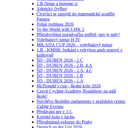
1.B čteme a hrajeme si
Atletický čtyřboj
Čtvrťáci se zapojili do matematické soutěže
Pangea
Pohár rozhlasu 2026
To the World with UHK 2
Přírodovědná poznávačka potřetí: jaro je tady!
Volejbalový turnaj H IV
MILADA CUP 2026 – volejbalový turnaj
1.B - KMHK Setkání s velrybou aneb poprvé v
knihovně
ŠD - DUBEN 2026 - 2.C
ŠD - DUBEN 2026 - 2.B, 4.A
ŠD - DUBEN 2026 - 2.A, 4.C
ŠD - DUBEN 2026 - 1.B
ŠD - DUBEN 2026 - 1.A
McDonald´s cup - školní kolo 2026
Czech Cycling Academy Roadshow na naší
škole!
Návštěva školního parlamentu v pražském centru
Zažijte Evropu
Předávání per v 1.C
Krajské kolo v šachu
Přírodopisná exkurze do Prahy
Deutsch an der Uni 2026