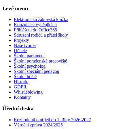
Levé menu
Elektronická žákovská knížka
Konzultace vyučujících
Přihlášení do Office365
Sdružení rodičů a přátel školy
Projekty
Naše tvorba
Učitelé
Školní parlament
Školní poradenské pracoviště
Školní psycholog
Školní speciální pedagog
Školní hřiště
Historie
GDPR
Whistleblowing
Kontakty
Úřední deska
Rozhodnutí o přijetí do 1. třídy 2026-2027
Výroční zpráva 2024/2025