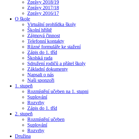
Zprávy 2018/19
Zprávy 2017/18
Zprávy 2016/17
O škole
Virtuální prohlídka školy
Školní hřiště
Zájmová činnost
Telefonní kontakty
Různé formuláře ke stažení
Zápis do 1. tříd
Školská rada
Sdružení rodičů a přátel školy
Základní dokumenty
Napsali o nás
Naši sponzoři
1. stupeň
Rozmístění učeben na 1. stupni
Suplování
Rozvrhy
Zápis do 1. tříd
2. stupeň
Rozmístění učeben
Suplování
Rozvrhy
Družina