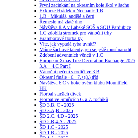
První zacinkání na okresním kole škol v šachu
Exkurze Hrádek u Nechanic 1.B
1.B - Mikuláš, andělé a čerti
Řemeslo má zlaté dno
Návštěva 8.A v Labské SOŠ a SOU Pardubice
1.C zdobila stromek pro vánoční trhy
Bramborové florbalky
Víte, jak vypadá ryba uvnitř?
Máme šachové talenty, jen se ještě musí narodit
Zdobení adventních věnců v 1.C
European Xmas Tree Decoration Exchange 2025
3.A + 4.C Part I
Vánoční pečení s rodiči ve 3.B
Okresní finále - 6.+7.+(8.) tříd
Návštěva 6.C v hokejovém klubu Mountfield
HK
Florbal starších dívek
Florbal ve Smiřicích 6. a 7. ročníků
ŠD 3.B, C - 2025
ŠD 3.A,B - 2025
ŠD 2.C, 4.D - 2025
ŠD 2.B,4.A - 2025
ŠD 1.C - 2025
ŠD 1.B - 2025