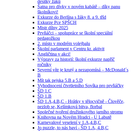
desítky žáků
Šatna pro dívky v novém kabátě – díky panu
školníkovi!
Exkurze do Berlína s žáky 8. a 9. tříd
Exkurze Pce SPŠCH
Mistr dílny 2025
Prvňáčci – spolupráce se školní speciální
pedagožkou
2. místo v modrém volejbalu
Školní parlament v Centru kr. aktivit
Angličtina v akci!
Výpravy za historií: školní exkurze napříč
ročníky
Severní vítr je krutý a nezapomíná – McDonald´s
B
Mít tak pejska 5.B a 5.D
Vyhodnocení čtvrtletního Sovíka pro prvňáčky
ŠD 1.C
ŠD 1.B
ŠD 1.A,4.B,C - Hrátky v tělocvičně - Člověče,
nezlob se, Kelímková bitva, florbal
Společné tvoření družinkového jarního stromu
Knihovna na Novém Hradci - U Labutě
Karnevalové veselení v 1.A,4.B,C
Jo puzzle, to nás baví - ŠD 1.A, 4.B,C