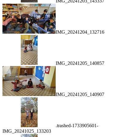
IMG_20241203_143337
IMG_20241204_132716
IMG_20241205_140857
IMG_20241205_140907
.trashed-1733905601-
IMG_20241025_133203