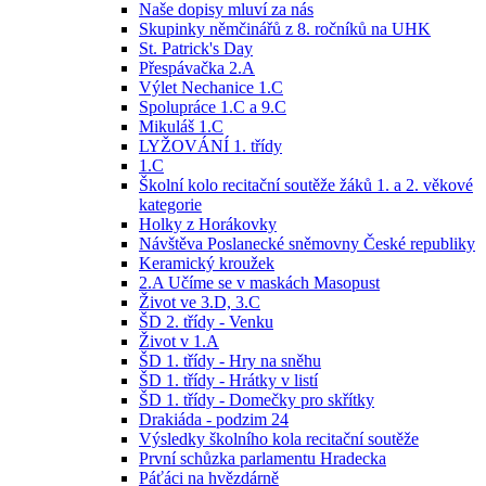
Naše dopisy mluví za nás
Skupinky němčinářů z 8. ročníků na UHK
St. Patrick's Day
Přespávačka 2.A
Výlet Nechanice 1.C
Spolupráce 1.C a 9.C
Mikuláš 1.C
LYŽOVÁNÍ 1. třídy
1.C
Školní kolo recitační soutěže žáků 1. a 2. věkové
kategorie
Holky z Horákovky
Návštěva Poslanecké sněmovny České republiky
Keramický kroužek
2.A Učíme se v maskách Masopust
Život ve 3.D, 3.C
ŠD 2. třídy - Venku
Život v 1.A
ŠD 1. třídy - Hry na sněhu
ŠD 1. třídy - Hrátky v listí
ŠD 1. třídy - Domečky pro skřítky
Drakiáda - podzim 24
Výsledky školního kola recitační soutěže
První schůzka parlamentu Hradecka
Páťáci na hvězdárně