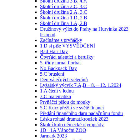
Školní družina 3.B, 4.A
Školní družina 2.C, 3.C
Školní družina 2.A, 3.C
Školní družina 1.D, 2.B
Školní družina 1.A, 2.B
Družinový výlet do Prahy na Hurvínka 2023
listopad
Začínáme s prvňáčky
1.D si píše VYSVĚDČENÍ
Bad Hair Day
Čtvrťáci talentíci a berušky
5. třídy turnaj florbal
No Backpack Day
5.C bruslení
Den válečných veteránů
Lyžařský výcvik 7.A,B – 8. – 12. 1.2024
1.A čtení v lednu
3.C matematika
Prvňáčci píšou do mouky
5.C Kurz přežití ve světě financí
Předání finančního daru nadačnímu fondu
Láska rohatá dramat.kroužek 2023
Školní kolo německé olympiády
1D +1A Vánoční ZOO
Jarmark 2023