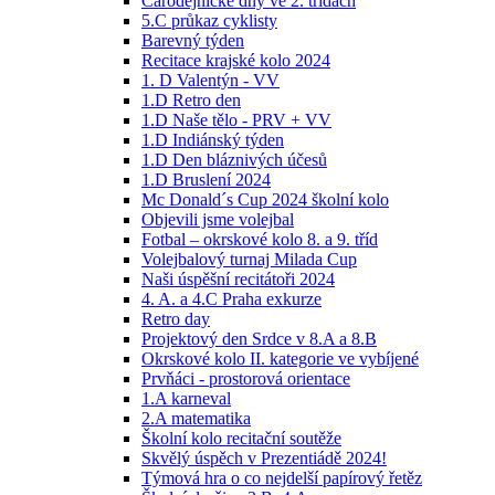
Čarodějnické dny ve 2. třídách
5.C průkaz cyklisty
Barevný týden
Recitace krajské kolo 2024
1. D Valentýn - VV
1.D Retro den
1.D Naše tělo - PRV + VV
1.D Indiánský týden
1.D Den bláznivých účesů
1.D Bruslení 2024
Mc Donald´s Cup 2024 školní kolo
Objevili jsme volejbal
Fotbal – okrskové kolo 8. a 9. tříd
Volejbalový turnaj Milada Cup
Naši úspěšní recitátoři 2024
4. A. a 4.C Praha exkurze
Retro day
Projektový den Srdce v 8.A a 8.B
Okrskové kolo II. kategorie ve vybíjené
Prvňáci - prostorová orientace
1.A karneval
2.A matematika
Školní kolo recitační soutěže
Skvělý úspěch v Prezentiádě 2024!
Týmová hra o co nejdelší papírový řetěz