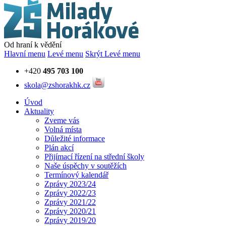
Od hraní k vědění
Hlavní menu
Levé menu
Skrýt Levé menu
+420
495 703 100
skola@zshorakhk.cz
Úvod
Aktuality
Zveme vás
Volná místa
Důležité informace
Plán akcí
Přijímací řízení na střední školy
Naše úspěchy v soutěžích
Termínový kalendář
Zprávy 2023/24
Zprávy 2022/23
Zprávy 2021/22
Zprávy 2020/21
Zprávy 2019/20