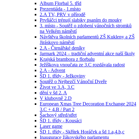
Album Florbal 5. tříd
Prezentiáda - 1.místo
2.A TV, PRV v přírodě
Prvňáčci trénují slabiky psaním do mouky
3. místo - Soutěž o zdobení vánočních stromků
na Velkém náměstí
Návštěva školních parlamentů ZŠ Kukleny a ZŠ
Jiráskovo náměstí
2.A - Čtenářské deníky
Jarmark 2024 – tradiční adventní akce naší školy
Krajská brambora z florbalu
Ježíškova vnoučata ze 3.C rozdávala radost
2.A - Advent
ŠD 1. třídy - Ježkoviny
Soutěž o Nejhezčí Vánoční Dveře
Život ve 3.A, 3.C
dění v šd 2. A
V klubovně 2.D
European Xmas Tree Decoration Exchange 2024
3.C + 4.B / Part 2
Šachový střed/střet
ŠD 1. třídy - Kousáci
Laser game
ŠD 1. třídy - Skřítek Horáček a šd 1.a,4.b,c
Inaugurace žákovského parlamentu