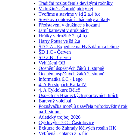
Tradiční rozloučení s devátými ročníky
V družině - Čarodějnický rej
Tvoříme a stavíme v šd 2.a,4.b,c
Sovíkovo putování - hádanky a úkoly
Představení v družince s kozami
Jarní karneval v družinách
Hrátky v družině 2.a,4.b,c
Harry Potter ve šd 2.a
ŠD 2.A - Expedice na Hvězdárnu a letíme
ŠD 1.C - Červen
ŠD 2.B - Červen
Vyhlášení OB
Ocenění úspěšných žáků 1. stupně
Ocenění úspěšných žáků 2. stupně
Informatika 6.C - Lego
4. A Po stopách Karla IV
4. A Cyklokurz Běleč
Úspěch na Hradeckých sportovních hrách
Barevný volejbal
Poznávačka motýlů uzavřela přírodovědný rok
na 1. stupni
Atletický trojboj 2026
Cyklovýlet 7.C - Častolovice
Exkurze do Zahrady léčivých rostlin HK
Vybíjená - chlapci z 5. tříd