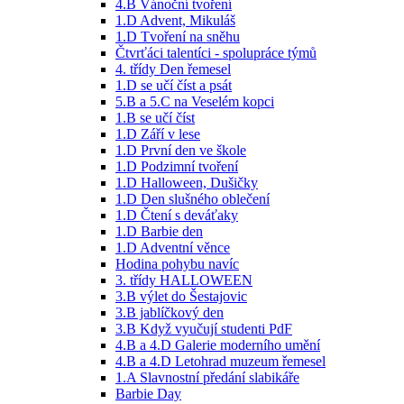
4.B Vánoční tvoření
1.D Advent, Mikuláš
1.D Tvoření na sněhu
Čtvrťáci talentíci - spolupráce týmů
4. třídy Den řemesel
1.D se učí číst a psát
5.B a 5.C na Veselém kopci
1.B se učí číst
1.D Září v lese
1.D První den ve škole
1.D Podzimní tvoření
1.D Halloween, Dušičky
1.D Den slušného oblečení
1.D Čtení s deváťaky
1.D Barbie den
1.D Adventní věnce
Hodina pohybu navíc
3. třídy HALLOWEEN
3.B výlet do Šestajovic
3.B jablíčkový den
3.B Když vyučují studenti PdF
4.B a 4.D Galerie moderního umění
4.B a 4.D Letohrad muzeum řemesel
1.A Slavnostní předání slabikáře
Barbie Day