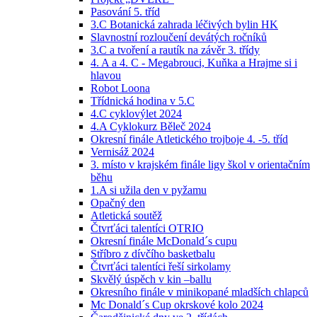
Pasování 5. tříd
3.C Botanická zahrada léčivých bylin HK
Slavnostní rozloučení devátých ročníků
3.C a tvoření a rautík na závěr 3. třídy
4. A a 4. C - Megabrouci, Kuňka a Hrajme si i
hlavou
Robot Loona
Třídnická hodina v 5.C
4.C cyklovýlet 2024
4.A Cyklokurz Běleč 2024
Okresní finále Atletického trojboje 4. -5. tříd
Vernisáž 2024
3. místo v krajském finále ligy škol v orientačním
běhu
1.A si užila den v pyžamu
Opačný den
Atletická soutěž
Čtvrťáci talentíci OTRIO
Okresní finále McDonald´s cupu
Stříbro z dívčího basketbalu
Čtvrťáci talentíci řeší sirkolamy
Skvělý úspěch v kin –ballu
Okresního finále v minikopané mladších chlapců
Mc Donald´s Cup okrskové kolo 2024