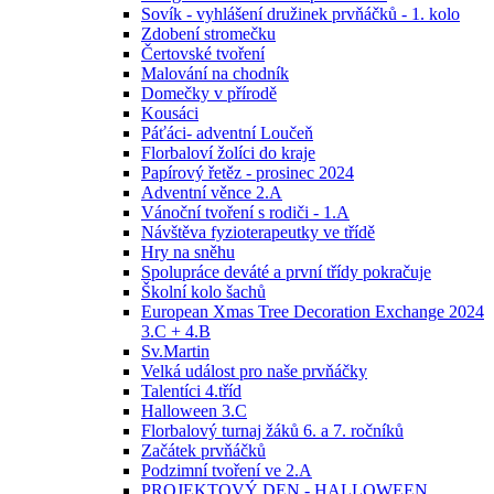
Sovík - vyhlášení družinek prvňáčků - 1. kolo
Zdobení stromečku
Čertovské tvoření
Malování na chodník
Domečky v přírodě
Kousáci
Páťáci- adventní Loučeň
Florbaloví žolíci do kraje
Papírový řetěz - prosinec 2024
Adventní věnce 2.A
Vánoční tvoření s rodiči - 1.A
Návštěva fyzioterapeutky ve třídě
Hry na sněhu
Spolupráce deváté a první třídy pokračuje
Školní kolo šachů
European Xmas Tree Decoration Exchange 2024
3.C + 4.B
Sv.Martin
Velká událost pro naše prvňáčky
Talentíci 4.tříd
Halloween 3.C
Florbalový turnaj žáků 6. a 7. ročníků
Začátek prvňáčků
Podzimní tvoření ve 2.A
PROJEKTOVÝ DEN - HALLOWEEN