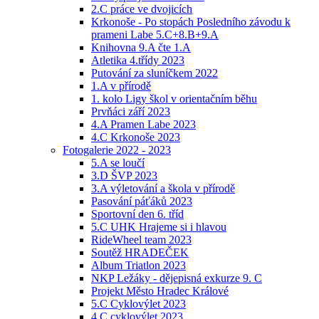
2.C práce ve dvojicích
Krkonoše - Po stopách Posledního závodu k
prameni Labe 5.C+8.B+9.A
Knihovna 9.A čte 1.A
Atletika 4.třídy 2023
Putování za sluníčkem 2022
1.A v přírodě
1. kolo Ligy škol v orientačním běhu
Prvňáci září 2023
4.A Pramen Labe 2023
4.C Krkonoše 2023
Fotogalerie 2022 - 2023
5.A se loučí
3.D ŠVP 2023
3.A výletování a škola v přírodě
Pasování páťáků 2023
Sportovní den 6. tříd
5.C UHK Hrajeme si i hlavou
RideWheel team 2023
Soutěž HRADEČEK
Album Triatlon 2023
NKP Ležáky - dějepisná exkurze 9. C
Projekt Město Hradec Králové
5.C Cyklovýlet 2023
4.C cyklovýlet 2023