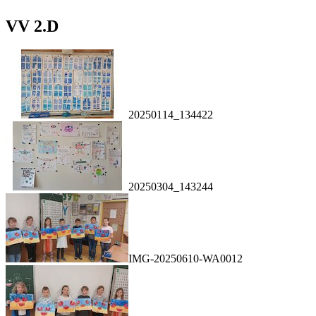
VV 2.D
20250114_134422
20250304_143244
IMG-20250610-WA0012