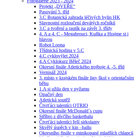
Fotogalerie 2023 - 2024
Projekt „DVEŘE“
Pasování 5. tříd
3.C Botanická zahrada léčivých bylin HK
Slavnostní rozloučení devátých ročníků
3.C a tvoření a rautík na závěr 3. třídy
4. A a 4. C - Megabrouci, Kuňka a Hrajme si i
hlavou
Robot Loona
Třídnická hodina v 5.C
4.C cyklovýlet 2024
4.A Cyklokurz Běleč 2024
Okresní finále Atletického trojboje 4. -5. tříd
Vernisáž 2024
3. místo v krajském finále ligy škol v orientačním
běhu
1.A si užila den v pyžamu
Opačný den
Atletická soutěž
Čtvrťáci talentíci OTRIO
Okresní finále McDonald´s cupu
Stříbro z dívčího basketbalu
Čtvrťáci talentíci řeší sirkolamy
Skvělý úspěch v kin –ballu
Okresního finále v minikopané mladších chlapců