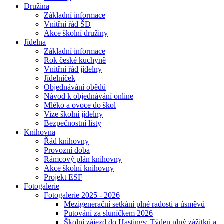
Družina
Základní informace
Vnitřní řád ŠD
Akce školní družiny
Jídelna
Základní informace
Rok české kuchyně
Vnitřní řád jídelny
Jídelníček
Objednávání obědů
Návod k objednávání online
Mléko a ovoce do škol
Vize školní jídelny
Bezpečnostní listy
Knihovna
Řád knihovny
Provozní doba
Rámcový plán knihovny
Akce školní knihovny
Projekt ESF
Fotogalerie
Fotogalerie 2025 - 2026
Mezigenerační setkání plné radosti a úsměvů
Putování za sluníčkem 2026
Školní zájezd do Hastings: Týden plný zážitků a