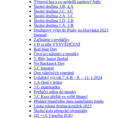
Týmová hra o co nejdelší papírový řetěz
Školní družina 3.B, 4.A
Školní družina 2.C, 3.C
Školní družina 2.A, 3.C
Školní družina 1.D, 2.B
Školní družina 1.A, 2.B
Družinový výlet do Prahy na Hurvínka 2023
listopad
Začínáme s prvňáčky
1.D si píše VYSVĚDČENÍ
Bad Hair Day
Čtvrťáci talentíci a berušky
5. třídy turnaj florbal
No Backpack Day
5.C bruslení
Den válečných veteránů
Lyžařský výcvik 7.A,B – 8. – 12. 1.2024
1.A čtení v lednu
3.C matematika
Prvňáčci píšou do mouky
5.C Kurz přežití ve světě financí
Předání finančního daru nadačnímu fondu
Láska rohatá dramat.kroužek 2023
Školní kolo německé olympiády
1D +1A Vánoční ZOO