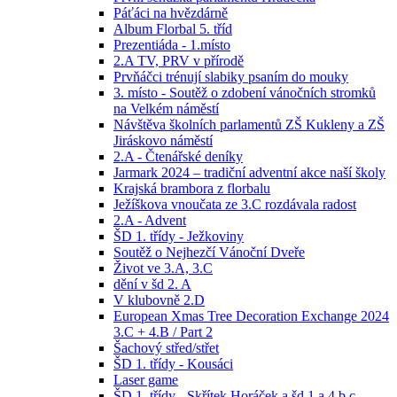
Páťáci na hvězdárně
Album Florbal 5. tříd
Prezentiáda - 1.místo
2.A TV, PRV v přírodě
Prvňáčci trénují slabiky psaním do mouky
3. místo - Soutěž o zdobení vánočních stromků
na Velkém náměstí
Návštěva školních parlamentů ZŠ Kukleny a ZŠ
Jiráskovo náměstí
2.A - Čtenářské deníky
Jarmark 2024 – tradiční adventní akce naší školy
Krajská brambora z florbalu
Ježíškova vnoučata ze 3.C rozdávala radost
2.A - Advent
ŠD 1. třídy - Ježkoviny
Soutěž o Nejhezčí Vánoční Dveře
Život ve 3.A, 3.C
dění v šd 2. A
V klubovně 2.D
European Xmas Tree Decoration Exchange 2024
3.C + 4.B / Part 2
Šachový střed/střet
ŠD 1. třídy - Kousáci
Laser game
ŠD 1. třídy - Skřítek Horáček a šd 1.a,4.b,c