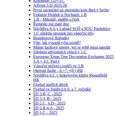
Krkonoše 3.D+3.C
Advent 3.D 2025/26
První zacinkání na okresním kole škol v šachu
Exkurze Hrádek u Nechanic 1.B
1.B - Mikuláš, andělé a čerti
Řemeslo má zlaté dno
Návštěva 8.A v Labské SOŠ a SOU Pardubice
1.C zdobila stromek pro vánoční trhy
Bramborové florbalky
Víte, jak vypadá ryba uvnitř?
Máme šachové talenty, jen se ještě musí narodit
Zdobení adventních věnců v 1.C
European Xmas Tree Decoration Exchange 2025
3.A + 4.C Part I
Vánoční pečení s rodiči ve 3.B
Okresní finále - 6.+7.+(8.) tříd
Návštěva 6.C v hokejovém klubu Mountfield
HK
Florbal starších dívek
Florbal ve Smiřicích 6. a 7. ročníků
ŠD 3.B, C - 2025
ŠD 3.A,B - 2025
ŠD 2.C, 4.D - 2025
ŠD 2.B,4.A - 2025
ŠD 1.C - 2025