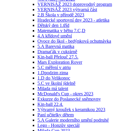
VERNISÁŽ 2023 doprovodný program
VERNISÁŽ 2023 výtvarná část
2.B Škola v přírodě 2023
Hradecké sportovní dny 2023 - atletika
Dětský den 1.tříd
Matematika v běhu 7.C,D
4.A křídové umění
Ovoce do škol - bedýnková ochutnávka
5.A Barevná matika
Dramaťák v cukrárně
Kin-ball Přelouč 27.5.
Mars Exploration Rover
5.C měření v atriu
1.Dpodzim zima
1.D do Velikonoc
5.C ve školní jídelně
Milada má talent
McDonald's Cup - okres 2023
Exkurze do Poslanecké sněmovny
Kin-ball 22.4.
Výtvarný kroužek s keramikou 2023
Paní učitelky dětem
5.A Galerie moderního umění podruhé
Lego - Honzův speciál
Milada Cup 2023