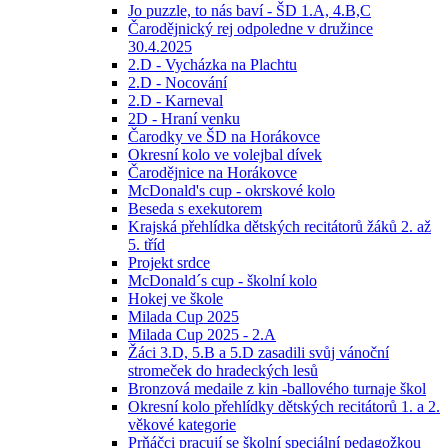
Jo puzzle, to nás baví - ŠD 1.A, 4.B,C
Čarodějnický rej odpoledne v družince
30.4.2025
2.D - Vycházka na Plachtu
2.D - Nocování
2.D - Karneval
2D - Hraní venku
Čarodky ve ŠD na Horákovce
Okresní kolo ve volejbal dívek
Čarodějnice na Horákovce
McDonald's cup - okrskové kolo
Beseda s exekutorem
Krajská přehlídka dětských recitátorů žáků 2. až
5. tříd
Projekt srdce
McDonald´s cup - školní kolo
Hokej ve škole
Milada Cup 2025
Milada Cup 2025 - 2.A
Žáci 3.D, 5.B a 5.D zasadili svůj vánoční
stromeček do hradeckých lesů
Bronzová medaile z kin -ballového turnaje škol
Okresní kolo přehlídky dětských recitátorů 1. a 2.
věkové kategorie
Prňáčci pracují se školní speciální pedagožkou