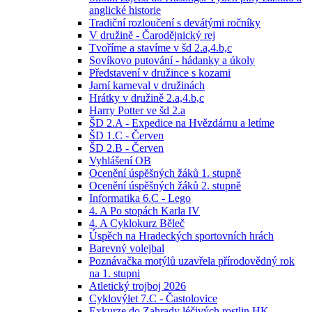
anglické historie
Tradiční rozloučení s devátými ročníky
V družině - Čarodějnický rej
Tvoříme a stavíme v šd 2.a,4.b,c
Sovíkovo putování - hádanky a úkoly
Představení v družince s kozami
Jarní karneval v družinách
Hrátky v družině 2.a,4.b,c
Harry Potter ve šd 2.a
ŠD 2.A - Expedice na Hvězdárnu a letíme
ŠD 1.C - Červen
ŠD 2.B - Červen
Vyhlášení OB
Ocenění úspěšných žáků 1. stupně
Ocenění úspěšných žáků 2. stupně
Informatika 6.C - Lego
4. A Po stopách Karla IV
4. A Cyklokurz Běleč
Úspěch na Hradeckých sportovních hrách
Barevný volejbal
Poznávačka motýlů uzavřela přírodovědný rok
na 1. stupni
Atletický trojboj 2026
Cyklovýlet 7.C - Častolovice
Exkurze do Zahrady léčivých rostlin HK