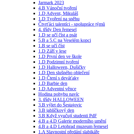
Jarmark 2023
4.B Vánoční tvoření
1.D Advent, Mikuláš
1.D Tvoření na sněhu
Čtvrťáci talentíci - spolupráce týmů
4. třídy Den řemesel
1.D se učí číst a psát
5.B a 5.C na Veselém kopci
1.B se učí číst
1.D Září v lese
1.D První den ve škole
1.D Podzimní tvoření
1.D Halloween, Dušičky
1.D Den slušného oblečení
1.D Čtení s deváťaky
1.D Barbie den
1.D Adventní věnce
Hodina pohybu navíc
3. třídy HALLOWEEN
3.B výlet do Šestajovic
3.B jablíčkový den
3.B Když vyučují studenti PdF
4.B a 4.D Galerie moderního umění
4.B a 4.D Letohrad muzeum řemesel
1.A Slavnostní předání slabikáře