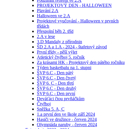
Podzimní tvoření ve 2.A
PROJEKTOVÝ DEN - HALLOWEEN
Plavání 2.A
Halloween ve 2.A
Projektové vyučování - Halloween v prvních
třídách
Přespolní běh 2. tříd
2.A v lese
3.D Mandaly z přírodnin
ŠD 2.A a 1.A - 2024 - štafetový závod
První třídy - pěší výlet
Atletický čtyřboj 5. ročník
Za krásami HK - Projektový den pátého ročníku
Týden basketbalu na 1. stupni
ŠVP 6.C - Den pátý
ŠVP 6.C - Den čtvrtý
ŠVP 6. C - Den třetí
ŠVP 6.C - Den druhý
ŠVP 6.C - Den první
Deváťáci čtou prvňáčkům
Čtyřboj
Sněžka 5. A, C
1.a první den ve škole září 2024
Hasiči ve družince - červen 2024
Olympiáda naruby - červen 2024