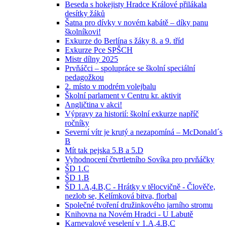
Beseda s hokejisty Hradce Králové přilákala
desítky žáků
Šatna pro dívky v novém kabátě – díky panu
školníkovi!
Exkurze do Berlína s žáky 8. a 9. tříd
Exkurze Pce SPŠCH
Mistr dílny 2025
Prvňáčci – spolupráce se školní speciální
pedagožkou
2. místo v modrém volejbalu
Školní parlament v Centru kr. aktivit
Angličtina v akci!
Výpravy za historií: školní exkurze napříč
ročníky
Severní vítr je krutý a nezapomíná – McDonald´s
B
Mít tak pejska 5.B a 5.D
Vyhodnocení čtvrtletního Sovíka pro prvňáčky
ŠD 1.C
ŠD 1.B
ŠD 1.A,4.B,C - Hrátky v tělocvičně - Člověče,
nezlob se, Kelímková bitva, florbal
Společné tvoření družinkového jarního stromu
Knihovna na Novém Hradci - U Labutě
Karnevalové veselení v 1.A,4.B,C