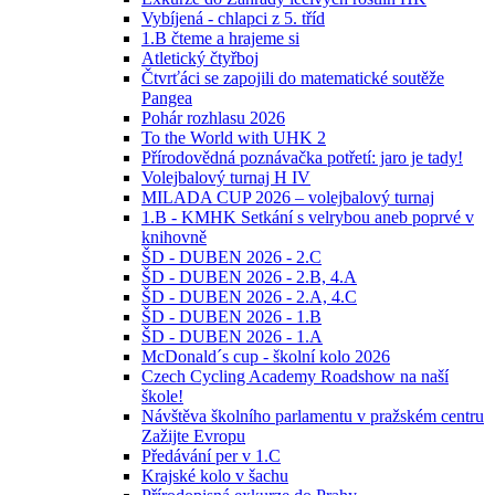
Vybíjená - chlapci z 5. tříd
1.B čteme a hrajeme si
Atletický čtyřboj
Čtvrťáci se zapojili do matematické soutěže
Pangea
Pohár rozhlasu 2026
To the World with UHK 2
Přírodovědná poznávačka potřetí: jaro je tady!
Volejbalový turnaj H IV
MILADA CUP 2026 – volejbalový turnaj
1.B - KMHK Setkání s velrybou aneb poprvé v
knihovně
ŠD - DUBEN 2026 - 2.C
ŠD - DUBEN 2026 - 2.B, 4.A
ŠD - DUBEN 2026 - 2.A, 4.C
ŠD - DUBEN 2026 - 1.B
ŠD - DUBEN 2026 - 1.A
McDonald´s cup - školní kolo 2026
Czech Cycling Academy Roadshow na naší
škole!
Návštěva školního parlamentu v pražském centru
Zažijte Evropu
Předávání per v 1.C
Krajské kolo v šachu