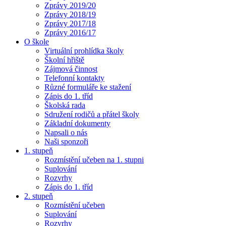
Zprávy 2019/20
Zprávy 2018/19
Zprávy 2017/18
Zprávy 2016/17
O škole
Virtuální prohlídka školy
Školní hřiště
Zájmová činnost
Telefonní kontakty
Různé formuláře ke stažení
Zápis do 1. tříd
Školská rada
Sdružení rodičů a přátel školy
Základní dokumenty
Napsali o nás
Naši sponzoři
1. stupeň
Rozmístění učeben na 1. stupni
Suplování
Rozvrhy
Zápis do 1. tříd
2. stupeň
Rozmístění učeben
Suplování
Rozvrhy