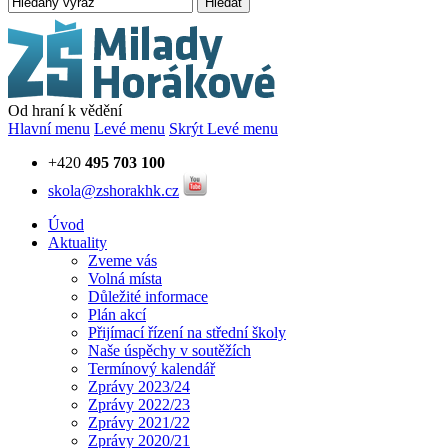
Hledat
Od hraní k vědění
Hlavní menu
Levé menu
Skrýt Levé menu
+420
495 703 100
skola@zshorakhk.cz
Úvod
Aktuality
Zveme vás
Volná místa
Důležité informace
Plán akcí
Přijímací řízení na střední školy
Naše úspěchy v soutěžích
Termínový kalendář
Zprávy 2023/24
Zprávy 2022/23
Zprávy 2021/22
Zprávy 2020/21