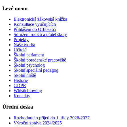
Levé menu
Elektronická žákovská knížka
Konzultace vyučujících
Přihlášení do Office365
Sdružení rodičů a přátel školy
Projekty
Naše tvorba
Učitelé
Školní parlament
Školní poradenské pracoviště
Školní psycholog
Školní speciální pedagog
Školní hřiště
Historie
GDPR
Whistleblowing
Kontakty
Úřední deska
Rozhodnutí o přijetí do 1. třídy 2026-2027
Výroční zpráva 2024/2025