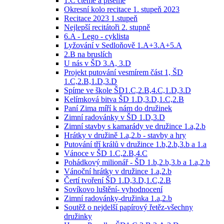
1.C čteme a píšeme
Okresní kolo recitace 1. stupeň 2023
Recitace 2023 1.stupeň
Nejlepší recitátoři 2. stupně
6.A - Lego - cyklista
Lyžování v Sedloňově 1.A+3.A+5.A
2.B na bruslích
U nás v ŠD 3.A, 3.D
Projekt putování vesmírem část 1, ŠD
1.C,2.B,1.D,3.D
Spíme ve škole ŠD1.C,2.B,4.C,1.D,3.D
Kelímková bitva ŠD 1.D,3.D,1.C,2.B
Paní Zima míří k nám do družinek
Zimní radovánky v ŠD 1.D,3.D
Zimní stavby s kamarády ve družince 1.a,2.b
Hrátky v družině 1.a,2.b - stavby a hry
Putování tří králů v družince 1.b,2.b,3.b a 1.a
Vánoce v ŠD 1.C,2.B,4.C
Pohádkový milionář - ŠD 1.b,2.b,3.b a 1.a,2.b
Vánoční hrátky v družince 1.a,2.b
Čertí tvoření ŠD 1.D,3.D,1.C,2.B
Sovíkovo luštění- vyhodnocení
Zimní radovánky-družinka 1.a,2.b
Soutěž o nejdelší papírový řetěz-všechny
družinky