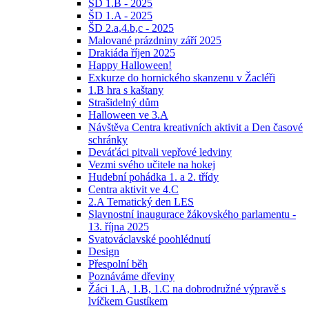
ŠD 1.B - 2025
ŠD 1.A - 2025
ŠD 2.a,4.b,c - 2025
Malované prázdniny září 2025
Drakiáda říjen 2025
Happy Halloween!
Exkurze do hornického skanzenu v Žacléři
1.B hra s kaštany
Strašidelný dům
Halloween ve 3.A
Návštěva Centra kreativních aktivit a Den časové
schránky
Deváťáci pitvali vepřové ledviny
Vezmi svého učitele na hokej
Hudební pohádka 1. a 2. třídy
Centra aktivit ve 4.C
2.A Tematický den LES
Slavnostní inaugurace žákovského parlamentu -
13. října 2025
Svatováclavské poohlédnutí
Design
Přespolní běh
Poznáváme dřeviny
Žáci 1.A, 1.B, 1.C na dobrodružné výpravě s
lvíčkem Gustíkem