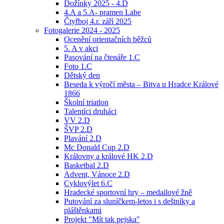
Dožínky 2025 - 4.D
4.A a 5.A- pramen Labe
Čtyřboj 4.r. září 2025
Fotogalerie 2024 - 2025
Ocenění orientačních běžců
5. A v akci
Pasování na čtenáře 1.C
Foto 1.C
Dětský den
Beseda k výročí města – Bitva u Hradce Králové
1866
Školní triatlon
Talentíci druháci
VV 2.D
ŠVP 2.D
Plavání 2.D
Mc Donald Cup 2.D
Královny a králové HK 2.D
Basketbal 2.D
Advent, Vánoce 2.D
Cyklovýlet 6.C
Hradecké sportovní hry – medailové žně
Putování za sluníčkem-letos i s deštníky a
pláštěnkami
Projekt "Mít tak pejska"