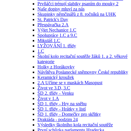
Prvňáčci trénují slabiky psaním do mouky 2
Naše dopisy mluví za nás
Skupinky němčinářů z 8. ročníků na UHK
St. Patrick's Day
Přespávačka 2.A
Výlet Nechanice 1.C
Spolupráce 1.C a 9.C
Mikuláš 1.C
LYŽOVÁNÍ 1. třídy
1.C
Školní kolo recitační soutěže žáků 1. a 2. věkové
kategorie
Holky z Horákovky
Návštěva Poslanecké sněmovny České republiky
Keramický kroužek
2.A Učíme se v maskách Masopust
Život ve 3.D, 3.C
ŠD 2. třídy - Venku
Život v 1.A
ŠD 1. třídy - Hry na sněhu
ŠD 1. třídy - Hrátky v listí
ŠD 1. třídy - Domečky pro skřítky
Drakiáda - podzim 24
Výsledky školního kola recitační soutěže
První schůzka parlamentu Hradecka