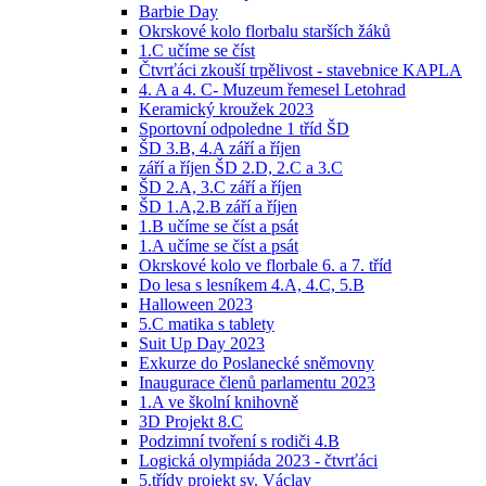
Barbie Day
Okrskové kolo florbalu starších žáků
1.C učíme se číst
Čtvrťáci zkouší trpělivost - stavebnice KAPLA
4. A a 4. C- Muzeum řemesel Letohrad
Keramický kroužek 2023
Sportovní odpoledne 1 tříd ŠD
ŠD 3.B, 4.A září a říjen
září a říjen ŠD 2.D, 2.C a 3.C
ŠD 2.A, 3.C září a říjen
ŠD 1.A,2.B září a říjen
1.B učíme se číst a psát
1.A učíme se číst a psát
Okrskové kolo ve florbale 6. a 7. tříd
Do lesa s lesníkem 4.A, 4.C, 5.B
Halloween 2023
5.C matika s tablety
Suit Up Day 2023
Exkurze do Poslanecké sněmovny
Inaugurace členů parlamentu 2023
1.A ve školní knihovně
3D Projekt 8.C
Podzimní tvoření s rodiči 4.B
Logická olympiáda 2023 - čtvrťáci
5.třídy projekt sv. Václav