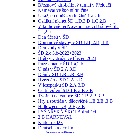
Březnový kin-ballový turnaj v Přelouči
Karneval ve školní družině
Ukaž, co umíš - v družině 1.a,2.b
Osídlení planet ŠD 1.D,3.D,1.C,2.B
V knihovně na Novém Hradci Králové ŠD
1.a,2.b
Den účesů v ŠD
Dominové stavby v ŠD 1.B, 2.B, 3.B
Den vody v ŠD
ŠD 2.c 3.b-2022+2023
Hrátky v družince březen 2023
Puzzlemánie ŠD 1.a,2.b
U nás v ŠD 2.A,3.D
Dění v ŠD 1.B 2.B .3.B
Hvězdárna ŠD 2.A,3.D
V lesoparku ŠD 2.A,3.D
Čertí tvoření ŠD 1.B 2.B 3.B
Tvoření na vánoce ŠD 1.B 2.B 3.B
Hry a soutěže v tělocvičně 1.B 2.B .3.B
Halloween 1.B, 2.B, 3.B
LYŽAŘSKÁ ŠKOLA druháci
2.B KARNEVAL
Klokan 2023
Deutsch an der Uni