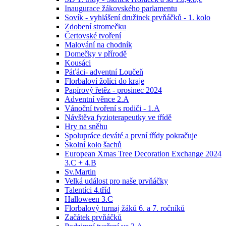
Inaugurace žákovského parlamentu
Sovík - vyhlášení družinek prvňáčků - 1. kolo
Zdobení stromečku
Čertovské tvoření
Malování na chodník
Domečky v přírodě
Kousáci
Páťáci- adventní Loučeň
Florbaloví žolíci do kraje
Papírový řetěz - prosinec 2024
Adventní věnce 2.A
Vánoční tvoření s rodiči - 1.A
Návštěva fyzioterapeutky ve třídě
Hry na sněhu
Spolupráce deváté a první třídy pokračuje
Školní kolo šachů
European Xmas Tree Decoration Exchange 2024
3.C + 4.B
Sv.Martin
Velká událost pro naše prvňáčky
Talentíci 4.tříd
Halloween 3.C
Florbalový turnaj žáků 6. a 7. ročníků
Začátek prvňáčků