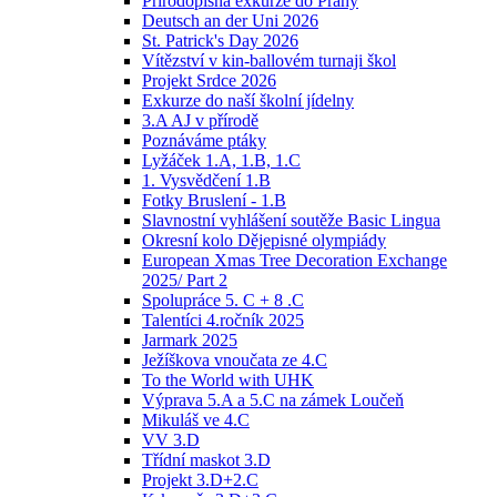
Přírodopisná exkurze do Prahy
Deutsch an der Uni 2026
St. Patrick's Day 2026
Vítězství v kin-ballovém turnaji škol
Projekt Srdce 2026
Exkurze do naší školní jídelny
3.A AJ v přírodě
Poznáváme ptáky
Lyžáček 1.A, 1.B, 1.C
1. Vysvědčení 1.B
Fotky Bruslení - 1.B
Slavnostní vyhlášení soutěže Basic Lingua
Okresní kolo Dějepisné olympiády
European Xmas Tree Decoration Exchange
2025/ Part 2
Spolupráce 5. C + 8 .C
Talentíci 4.ročník 2025
Jarmark 2025
Ježíškova vnoučata ze 4.C
To the World with UHK
Výprava 5.A a 5.C na zámek Loučeň
Mikuláš ve 4.C
VV 3.D
Třídní maskot 3.D
Projekt 3.D+2.C