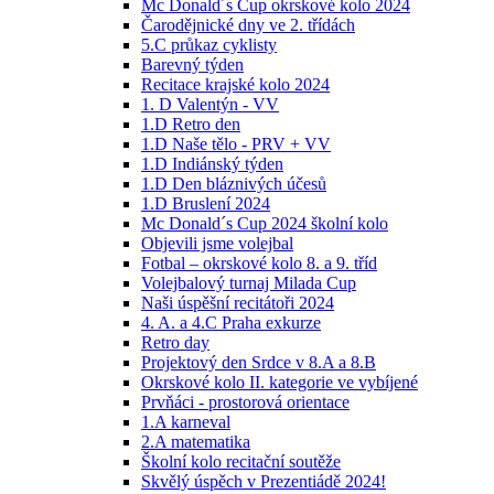
Mc Donald´s Cup okrskové kolo 2024
Čarodějnické dny ve 2. třídách
5.C průkaz cyklisty
Barevný týden
Recitace krajské kolo 2024
1. D Valentýn - VV
1.D Retro den
1.D Naše tělo - PRV + VV
1.D Indiánský týden
1.D Den bláznivých účesů
1.D Bruslení 2024
Mc Donald´s Cup 2024 školní kolo
Objevili jsme volejbal
Fotbal – okrskové kolo 8. a 9. tříd
Volejbalový turnaj Milada Cup
Naši úspěšní recitátoři 2024
4. A. a 4.C Praha exkurze
Retro day
Projektový den Srdce v 8.A a 8.B
Okrskové kolo II. kategorie ve vybíjené
Prvňáci - prostorová orientace
1.A karneval
2.A matematika
Školní kolo recitační soutěže
Skvělý úspěch v Prezentiádě 2024!