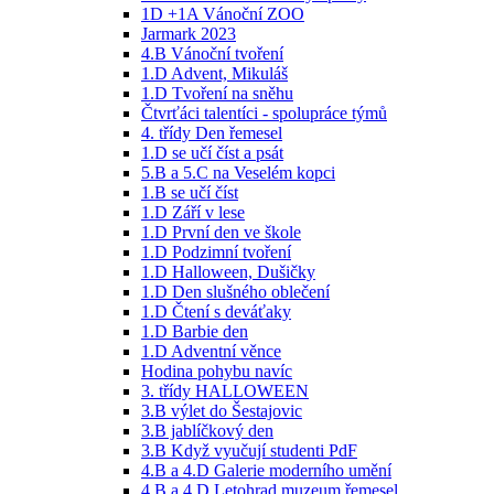
1D +1A Vánoční ZOO
Jarmark 2023
4.B Vánoční tvoření
1.D Advent, Mikuláš
1.D Tvoření na sněhu
Čtvrťáci talentíci - spolupráce týmů
4. třídy Den řemesel
1.D se učí číst a psát
5.B a 5.C na Veselém kopci
1.B se učí číst
1.D Září v lese
1.D První den ve škole
1.D Podzimní tvoření
1.D Halloween, Dušičky
1.D Den slušného oblečení
1.D Čtení s deváťaky
1.D Barbie den
1.D Adventní věnce
Hodina pohybu navíc
3. třídy HALLOWEEN
3.B výlet do Šestajovic
3.B jablíčkový den
3.B Když vyučují studenti PdF
4.B a 4.D Galerie moderního umění
4.B a 4.D Letohrad muzeum řemesel