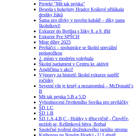
Projekt "Mít tak pejska"
Beseda s hokejisty Hradce Králové přilákala
desítky žáků
Šatna pro dívky v novém kabátě – díky panu
školníkovi!
Exkurze do Berlína s žáky 8. a 9. tříd
Exkurze Pce SPŠCH
Mistr dílny 2025
Prvňáčci – spolupráce se školní speciální
pedagožkou
2. místo v modrém volejbalu
Školní parlament v Centru kr. aktivit
Angličtina v akci!
Výpravy za historií: školní exkurze napříč
ročníky
Severní vítr je krutý a nezapomíná – McDonald´s
B
Mít tak pejska 5.B a 5.D
Vyhodnocení čtvrtletního Sovíka pro prvňáčky
ŠD 1.C
ŠD 1.B
ŠD 1.A,4.B,C - Hrátky v tělocvičně - Člověče,
nezlob se, Kelímková bitva, florbal
Společné tvoření družinkového jarního stromu
Knihovna na Novém Hradci - U Labutě