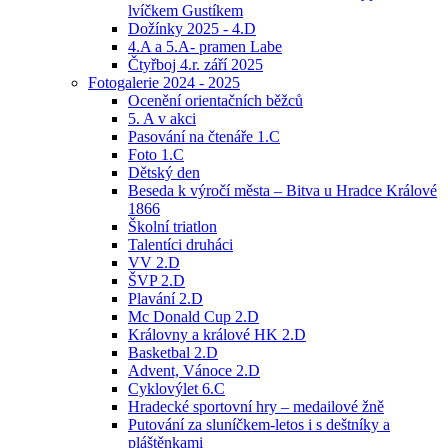
lvíčkem Gustíkem
Dožínky 2025 - 4.D
4.A a 5.A- pramen Labe
Čtyřboj 4.r. září 2025
Fotogalerie 2024 - 2025
Ocenění orientačních běžců
5. A v akci
Pasování na čtenáře 1.C
Foto 1.C
Dětský den
Beseda k výročí města – Bitva u Hradce Králové
1866
Školní triatlon
Talentíci druháci
VV 2.D
ŠVP 2.D
Plavání 2.D
Mc Donald Cup 2.D
Královny a králové HK 2.D
Basketbal 2.D
Advent, Vánoce 2.D
Cyklovýlet 6.C
Hradecké sportovní hry – medailové žně
Putování za sluníčkem-letos i s deštníky a
pláštěnkami