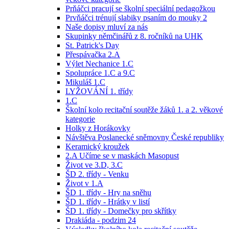
Prňáčci pracují se školní speciální pedagožkou
Prvňáčci trénují slabiky psaním do mouky 2
Naše dopisy mluví za nás
Skupinky němčinářů z 8. ročníků na UHK
St. Patrick's Day
Přespávačka 2.A
Výlet Nechanice 1.C
Spolupráce 1.C a 9.C
Mikuláš 1.C
LYŽOVÁNÍ 1. třídy
1.C
Školní kolo recitační soutěže žáků 1. a 2. věkové
kategorie
Holky z Horákovky
Návštěva Poslanecké sněmovny České republiky
Keramický kroužek
2.A Učíme se v maskách Masopust
Život ve 3.D, 3.C
ŠD 2. třídy - Venku
Život v 1.A
ŠD 1. třídy - Hry na sněhu
ŠD 1. třídy - Hrátky v listí
ŠD 1. třídy - Domečky pro skřítky
Drakiáda - podzim 24