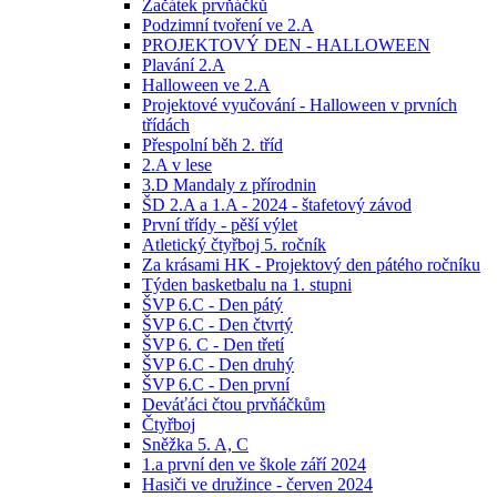
Začátek prvňáčků
Podzimní tvoření ve 2.A
PROJEKTOVÝ DEN - HALLOWEEN
Plavání 2.A
Halloween ve 2.A
Projektové vyučování - Halloween v prvních
třídách
Přespolní běh 2. tříd
2.A v lese
3.D Mandaly z přírodnin
ŠD 2.A a 1.A - 2024 - štafetový závod
První třídy - pěší výlet
Atletický čtyřboj 5. ročník
Za krásami HK - Projektový den pátého ročníku
Týden basketbalu na 1. stupni
ŠVP 6.C - Den pátý
ŠVP 6.C - Den čtvrtý
ŠVP 6. C - Den třetí
ŠVP 6.C - Den druhý
ŠVP 6.C - Den první
Deváťáci čtou prvňáčkům
Čtyřboj
Sněžka 5. A, C
1.a první den ve škole září 2024
Hasiči ve družince - červen 2024