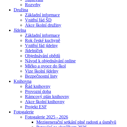
Rozvrhy
Družina
Základní informace
Vnitřní řád ŠD
Akce školní družiny
Jídelna
Základní informace
Rok české kuchyně
Vnitřní řád jídelny
Jídelníček
Objednávání obědů
Návod k objednávání online
Mléko a ovoce do škol
Vize školní jídelny
Bezpečnostní listy
Knihovna
Řád knihovny
Provozní doba
Rámcový plán knihovny
Akce školní knihovny
Projekt ESF
Fotogalerie
Fotogalerie 2025 - 2026
Mezigenerační setkání plné radosti a úsměvů