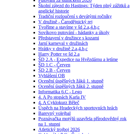
Putování za sluníčkem 2026
Školní zájezd do Hastings: Týden plný zážitků a
anglické historie
Tradiční rozloučení s devátými ročníky
V družině - Čarodějnický rej
Tvoříme a stavíme v šd 2.a,4.b,c
Sovíkovo putování - hádanky a úkoly
Představení v družince s kozami
Jarní karneval v družinách
Hrátky v družině 2.a,4.b,c
Harry Potter ve šd 2.a
ŠD 2.A - Expedice na Hvězdárnu a letíme
ŠD 1.C - Červen
ŠD 2.B - Červen
Vyhlášení OB
Ocenění úspěšných žáků 1. stupně
Ocenění úspěšných žáků 2. stupně
Informatika 6.C - Lego
4. A Po stopách Karla IV
4. A Cyklokurz Běleč
Úspěch na Hradeckých sportovních hrách
Barevný volejbal
Poznávačka motýlů uzavřela přírodovědný rok
na 1. stupni
Atletický trojboj 2026