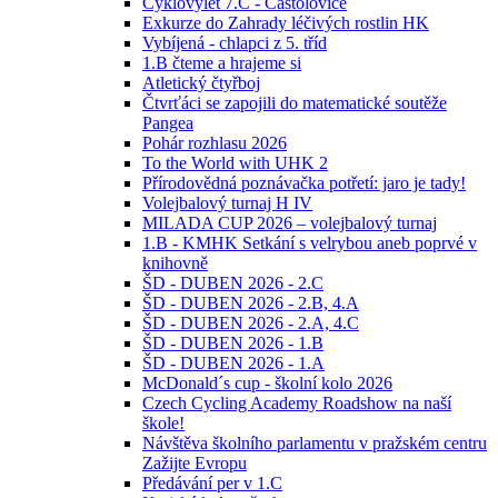
Cyklovýlet 7.C - Častolovice
Exkurze do Zahrady léčivých rostlin HK
Vybíjená - chlapci z 5. tříd
1.B čteme a hrajeme si
Atletický čtyřboj
Čtvrťáci se zapojili do matematické soutěže
Pangea
Pohár rozhlasu 2026
To the World with UHK 2
Přírodovědná poznávačka potřetí: jaro je tady!
Volejbalový turnaj H IV
MILADA CUP 2026 – volejbalový turnaj
1.B - KMHK Setkání s velrybou aneb poprvé v
knihovně
ŠD - DUBEN 2026 - 2.C
ŠD - DUBEN 2026 - 2.B, 4.A
ŠD - DUBEN 2026 - 2.A, 4.C
ŠD - DUBEN 2026 - 1.B
ŠD - DUBEN 2026 - 1.A
McDonald´s cup - školní kolo 2026
Czech Cycling Academy Roadshow na naší
škole!
Návštěva školního parlamentu v pražském centru
Zažijte Evropu
Předávání per v 1.C