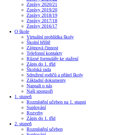
Zprávy 2020/21
Zprávy 2019/20
Zprávy 2018/19
Zprávy 2017/18
Zprávy 2016/17
O škole
Virtuální prohlídka školy
Školní hřiště
Zájmová činnost
Telefonní kontakty
Různé formuláře ke stažení
Zápis do 1. tříd
Školská rada
Sdružení rodičů a přátel školy
Základní dokumenty
Napsali o nás
Naši sponzoři
1. stupeň
Rozmístění učeben na 1. stupni
Suplování
Rozvrhy
Zápis do 1. tříd
2. stupeň
Rozmístění učeben
Suplování