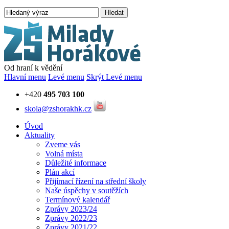
Hledat
Od hraní k vědění
Hlavní menu
Levé menu
Skrýt Levé menu
+420
495 703 100
skola@zshorakhk.cz
Úvod
Aktuality
Zveme vás
Volná místa
Důležité informace
Plán akcí
Přijímací řízení na střední školy
Naše úspěchy v soutěžích
Termínový kalendář
Zprávy 2023/24
Zprávy 2022/23
Zprávy 2021/22