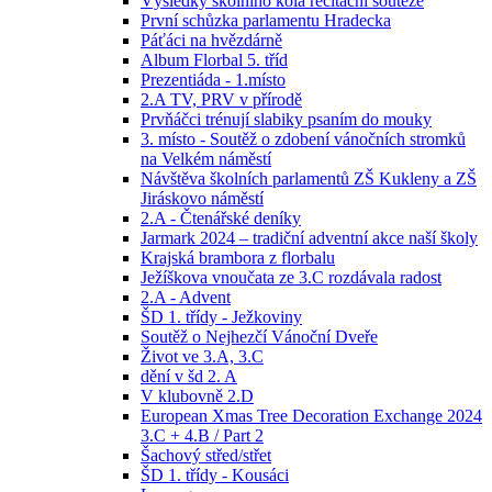
Výsledky školního kola recitační soutěže
První schůzka parlamentu Hradecka
Páťáci na hvězdárně
Album Florbal 5. tříd
Prezentiáda - 1.místo
2.A TV, PRV v přírodě
Prvňáčci trénují slabiky psaním do mouky
3. místo - Soutěž o zdobení vánočních stromků
na Velkém náměstí
Návštěva školních parlamentů ZŠ Kukleny a ZŠ
Jiráskovo náměstí
2.A - Čtenářské deníky
Jarmark 2024 – tradiční adventní akce naší školy
Krajská brambora z florbalu
Ježíškova vnoučata ze 3.C rozdávala radost
2.A - Advent
ŠD 1. třídy - Ježkoviny
Soutěž o Nejhezčí Vánoční Dveře
Život ve 3.A, 3.C
dění v šd 2. A
V klubovně 2.D
European Xmas Tree Decoration Exchange 2024
3.C + 4.B / Part 2
Šachový střed/střet
ŠD 1. třídy - Kousáci