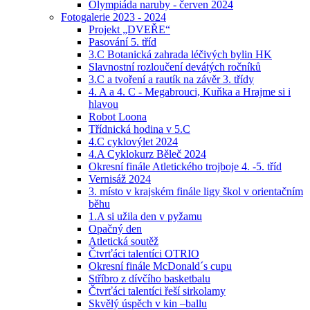
Olympiáda naruby - červen 2024
Fotogalerie 2023 - 2024
Projekt „DVEŘE“
Pasování 5. tříd
3.C Botanická zahrada léčivých bylin HK
Slavnostní rozloučení devátých ročníků
3.C a tvoření a rautík na závěr 3. třídy
4. A a 4. C - Megabrouci, Kuňka a Hrajme si i
hlavou
Robot Loona
Třídnická hodina v 5.C
4.C cyklovýlet 2024
4.A Cyklokurz Běleč 2024
Okresní finále Atletického trojboje 4. -5. tříd
Vernisáž 2024
3. místo v krajském finále ligy škol v orientačním
běhu
1.A si užila den v pyžamu
Opačný den
Atletická soutěž
Čtvrťáci talentíci OTRIO
Okresní finále McDonald´s cupu
Stříbro z dívčího basketbalu
Čtvrťáci talentíci řeší sirkolamy
Skvělý úspěch v kin –ballu