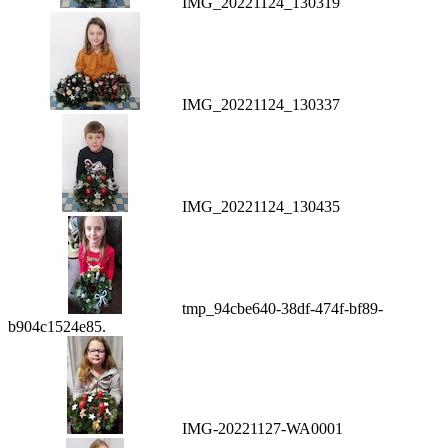
IMG_20221124_130319
IMG_20221124_130337
IMG_20221124_130435
tmp_94cbe640-38df-474f-bf89-
b904c1524e85.
IMG-20221127-WA0001