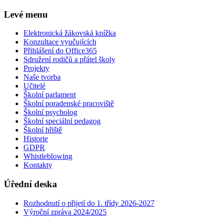
Levé menu
Elektronická žákovská knížka
Konzultace vyučujících
Přihlášení do Office365
Sdružení rodičů a přátel školy
Projekty
Naše tvorba
Učitelé
Školní parlament
Školní poradenské pracoviště
Školní psycholog
Školní speciální pedagog
Školní hřiště
Historie
GDPR
Whistleblowing
Kontakty
Úřední deska
Rozhodnutí o přijetí do 1. třídy 2026-2027
Výroční zpráva 2024/2025