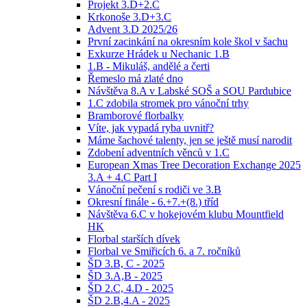
Projekt 3.D+2.C
Krkonoše 3.D+3.C
Advent 3.D 2025/26
První zacinkání na okresním kole škol v šachu
Exkurze Hrádek u Nechanic 1.B
1.B - Mikuláš, andělé a čerti
Řemeslo má zlaté dno
Návštěva 8.A v Labské SOŠ a SOU Pardubice
1.C zdobila stromek pro vánoční trhy
Bramborové florbalky
Víte, jak vypadá ryba uvnitř?
Máme šachové talenty, jen se ještě musí narodit
Zdobení adventních věnců v 1.C
European Xmas Tree Decoration Exchange 2025
3.A + 4.C Part I
Vánoční pečení s rodiči ve 3.B
Okresní finále - 6.+7.+(8.) tříd
Návštěva 6.C v hokejovém klubu Mountfield
HK
Florbal starších dívek
Florbal ve Smiřicích 6. a 7. ročníků
ŠD 3.B, C - 2025
ŠD 3.A,B - 2025
ŠD 2.C, 4.D - 2025
ŠD 2.B,4.A - 2025