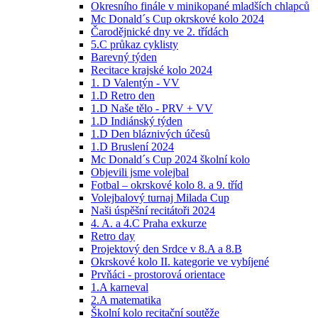
Okresního finále v minikopané mladších chlapců
Mc Donald´s Cup okrskové kolo 2024
Čarodějnické dny ve 2. třídách
5.C průkaz cyklisty
Barevný týden
Recitace krajské kolo 2024
1. D Valentýn - VV
1.D Retro den
1.D Naše tělo - PRV + VV
1.D Indiánský týden
1.D Den bláznivých účesů
1.D Bruslení 2024
Mc Donald´s Cup 2024 školní kolo
Objevili jsme volejbal
Fotbal – okrskové kolo 8. a 9. tříd
Volejbalový turnaj Milada Cup
Naši úspěšní recitátoři 2024
4. A. a 4.C Praha exkurze
Retro day
Projektový den Srdce v 8.A a 8.B
Okrskové kolo II. kategorie ve vybíjené
Prvňáci - prostorová orientace
1.A karneval
2.A matematika
Školní kolo recitační soutěže