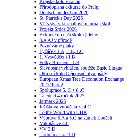
Krajské kolo v šachu
Přírodopisná exkurze do Prahy
Deutsch an der Uni 2026
St. Patrick's Day 2026
Vítězství v kin-ballovém turnaji škol
Projekt Srdce 2026
Exkurze do naší školní jídelny
3.A AJ v přírodě
Poznáváme ptáky
Lyžáček 1.A, 1.B, 1.C
1. Vysvědčení 1.B
Fotky Bruslení - 1.B
Slavnostní vyhlášení soutěže Basic Lingua
Okresní kolo Dějepisné olympiády
European Xmas Tree Decoration Exchange
2025/ Part 2
Spolupráce 5. C + 8 .C
Talentíci 4.ročník 2025
Jarmark 2025
Ježíškova vnoučata ze 4.C
To the World with UHK
Výprava 5.A a 5.C na zámek Loučeň
Mikuláš ve 4.C
VV 3.D
Třídní maskot 3.D