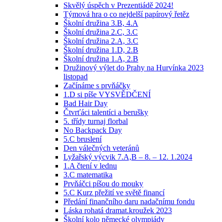
Skvělý úspěch v Prezentiádě 2024!
Týmová hra o co nejdelší papírový řetěz
Školní družina 3.B, 4.A
Školní družina 2.C, 3.C
Školní družina 2.A, 3.C
Školní družina 1.D, 2.B
Školní družina 1.A, 2.B
Družinový výlet do Prahy na Hurvínka 2023
listopad
Začínáme s prvňáčky
1.D si píše VYSVĚDČENÍ
Bad Hair Day
Čtvrťáci talentíci a berušky
5. třídy turnaj florbal
No Backpack Day
5.C bruslení
Den válečných veteránů
Lyžařský výcvik 7.A,B – 8. – 12. 1.2024
1.A čtení v lednu
3.C matematika
Prvňáčci píšou do mouky
5.C Kurz přežití ve světě financí
Předání finančního daru nadačnímu fondu
Láska rohatá dramat.kroužek 2023
Školní kolo německé olympiády