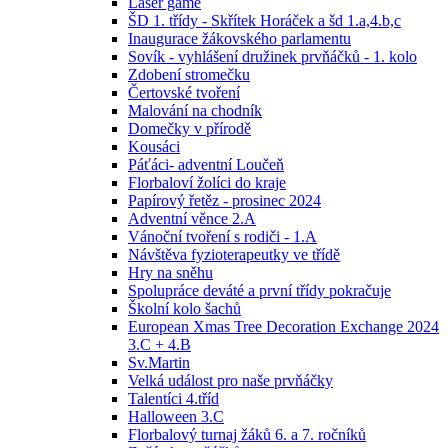
Laser game
ŠD 1. třídy - Skřítek Horáček a šd 1.a,4.b,c
Inaugurace žákovského parlamentu
Sovík - vyhlášení družinek prvňáčků - 1. kolo
Zdobení stromečku
Čertovské tvoření
Malování na chodník
Domečky v přírodě
Kousáci
Páťáci- adventní Loučeň
Florbaloví žolíci do kraje
Papírový řetěz - prosinec 2024
Adventní věnce 2.A
Vánoční tvoření s rodiči - 1.A
Návštěva fyzioterapeutky ve třídě
Hry na sněhu
Spolupráce deváté a první třídy pokračuje
Školní kolo šachů
European Xmas Tree Decoration Exchange 2024
3.C + 4.B
Sv.Martin
Velká událost pro naše prvňáčky
Talentíci 4.tříd
Halloween 3.C
Florbalový turnaj žáků 6. a 7. ročníků