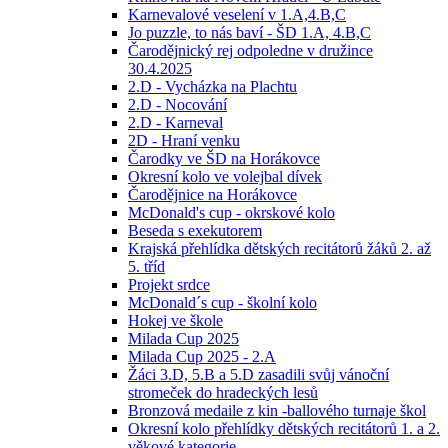
Karnevalové veselení v 1.A,4.B,C
Jo puzzle, to nás baví - ŠD 1.A, 4.B,C
Čarodějnický rej odpoledne v družince
30.4.2025
2.D - Vycházka na Plachtu
2.D - Nocování
2.D - Karneval
2D - Hraní venku
Čarodky ve ŠD na Horákovce
Okresní kolo ve volejbal dívek
Čarodějnice na Horákovce
McDonald's cup - okrskové kolo
Beseda s exekutorem
Krajská přehlídka dětských recitátorů žáků 2. až
5. tříd
Projekt srdce
McDonald´s cup - školní kolo
Hokej ve škole
Milada Cup 2025
Milada Cup 2025 - 2.A
Žáci 3.D, 5.B a 5.D zasadili svůj vánoční
stromeček do hradeckých lesů
Bronzová medaile z kin -ballového turnaje škol
Okresní kolo přehlídky dětských recitátorů 1. a 2.
věkové kategorie