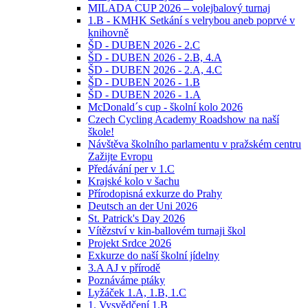
MILADA CUP 2026 – volejbalový turnaj
1.B - KMHK Setkání s velrybou aneb poprvé v
knihovně
ŠD - DUBEN 2026 - 2.C
ŠD - DUBEN 2026 - 2.B, 4.A
ŠD - DUBEN 2026 - 2.A, 4.C
ŠD - DUBEN 2026 - 1.B
ŠD - DUBEN 2026 - 1.A
McDonald´s cup - školní kolo 2026
Czech Cycling Academy Roadshow na naší
škole!
Návštěva školního parlamentu v pražském centru
Zažijte Evropu
Předávání per v 1.C
Krajské kolo v šachu
Přírodopisná exkurze do Prahy
Deutsch an der Uni 2026
St. Patrick's Day 2026
Vítězství v kin-ballovém turnaji škol
Projekt Srdce 2026
Exkurze do naší školní jídelny
3.A AJ v přírodě
Poznáváme ptáky
Lyžáček 1.A, 1.B, 1.C
1. Vysvědčení 1.B