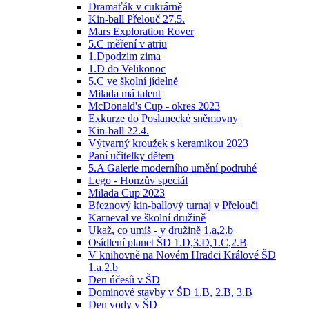
Dramaťák v cukrárně
Kin-ball Přelouč 27.5.
Mars Exploration Rover
5.C měření v atriu
1.Dpodzim zima
1.D do Velikonoc
5.C ve školní jídelně
Milada má talent
McDonald's Cup - okres 2023
Exkurze do Poslanecké sněmovny
Kin-ball 22.4.
Výtvarný kroužek s keramikou 2023
Paní učitelky dětem
5.A Galerie moderního umění podruhé
Lego - Honzův speciál
Milada Cup 2023
Březnový kin-ballový turnaj v Přelouči
Karneval ve školní družině
Ukaž, co umíš - v družině 1.a,2.b
Osídlení planet ŠD 1.D,3.D,1.C,2.B
V knihovně na Novém Hradci Králové ŠD
1.a,2.b
Den účesů v ŠD
Dominové stavby v ŠD 1.B, 2.B, 3.B
Den vody v ŠD