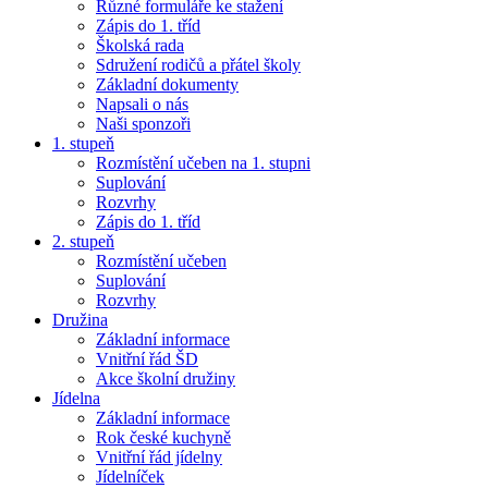
Různé formuláře ke stažení
Zápis do 1. tříd
Školská rada
Sdružení rodičů a přátel školy
Základní dokumenty
Napsali o nás
Naši sponzoři
1. stupeň
Rozmístění učeben na 1. stupni
Suplování
Rozvrhy
Zápis do 1. tříd
2. stupeň
Rozmístění učeben
Suplování
Rozvrhy
Družina
Základní informace
Vnitřní řád ŠD
Akce školní družiny
Jídelna
Základní informace
Rok české kuchyně
Vnitřní řád jídelny
Jídelníček