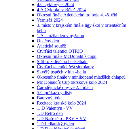
4.C cyklovýlet 2024
4.A Cyklokurz Běleč 2024
Okresní finále Atletického trojboje 4. -5. tříd
Vernisáž 2024
3. místo v krajském finále ligy škol v orientačním
běhu
1.A si užila den v pyžamu
Opačný den
Atletická soutěž
Čtvrťáci talentíci OTRIO
Okresní finále McDonald´s cupu
Stříbro z dívčího basketbalu
Čtvrťáci talentíci řeší sirkolamy
Skvělý úspěch v kin –ballu
Okresního finále v minikopané mladších chlapců
Mc Donald´s Cup okrskové kolo 2024
Čarodějnické dny ve 2. třídách
5.C průkaz cyklisty
Barevný týden
Recitace krajské kolo 2024
1. D Valentýn - VV
1.D Retro den
1.D Naše tělo - PRV + VV
1.D Indiánský týden
1.D Den bláznivých účesů