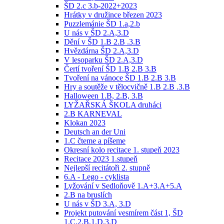
ŠD 2.c 3.b-2022+2023
Hrátky v družince březen 2023
Puzzlemánie ŠD 1.a,2.b
U nás v ŠD 2.A,3.D
Dění v ŠD 1.B 2.B .3.B
Hvězdárna ŠD 2.A,3.D
V lesoparku ŠD 2.A,3.D
Čertí tvoření ŠD 1.B 2.B 3.B
Tvoření na vánoce ŠD 1.B 2.B 3.B
Hry a soutěže v tělocvičně 1.B 2.B .3.B
Halloween 1.B, 2.B, 3.B
LYŽAŘSKÁ ŠKOLA druháci
2.B KARNEVAL
Klokan 2023
Deutsch an der Uni
1.C čteme a píšeme
Okresní kolo recitace 1. stupeň 2023
Recitace 2023 1.stupeň
Nejlepší recitátoři 2. stupně
6.A - Lego - cyklista
Lyžování v Sedloňově 1.A+3.A+5.A
2.B na bruslích
U nás v ŠD 3.A, 3.D
Projekt putování vesmírem část 1, ŠD
1.C,2.B,1.D,3.D