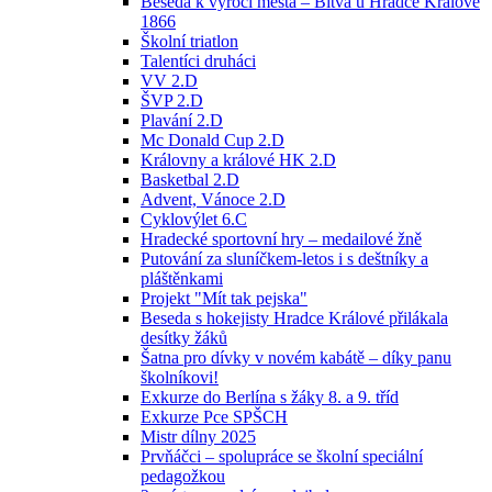
Beseda k výročí města – Bitva u Hradce Králové
1866
Školní triatlon
Talentíci druháci
VV 2.D
ŠVP 2.D
Plavání 2.D
Mc Donald Cup 2.D
Královny a králové HK 2.D
Basketbal 2.D
Advent, Vánoce 2.D
Cyklovýlet 6.C
Hradecké sportovní hry – medailové žně
Putování za sluníčkem-letos i s deštníky a
pláštěnkami
Projekt "Mít tak pejska"
Beseda s hokejisty Hradce Králové přilákala
desítky žáků
Šatna pro dívky v novém kabátě – díky panu
školníkovi!
Exkurze do Berlína s žáky 8. a 9. tříd
Exkurze Pce SPŠCH
Mistr dílny 2025
Prvňáčci – spolupráce se školní speciální
pedagožkou