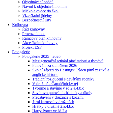
Objednávání obědů
Návod k objednávání online
Mléko a ovoce do škol
Vize školní jídelny
Bezpečnostní listy
Knihovna
Řád knihovny
Provozní doba
Rámcový plán knihovny
Akce školní knihovny
Projekt ESF
Fotogalerie
Fotogalerie 2025 - 2026
Mezigenerační setkání plné radosti a úsměvů
Putování za sluníčkem 2026
Školní zájezd do Hastings: Týden plný zážitků a
anglické historie
Tradiční rozloučení s devátými ročníky
V družině - Čarodějnický rej
Tvoříme a stavíme v šd 2.a,4.b,c
Sovíkovo putování - hádanky a úkoly
Představení v družince s kozami
Jarní karneval v družinách
Hrátky v družině 2.a,4.b,c
Harry Potter ve šd 2.a