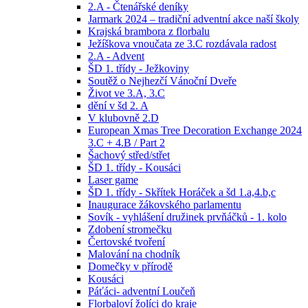
2.A - Čtenářské deníky
Jarmark 2024 – tradiční adventní akce naší školy
Krajská brambora z florbalu
Ježíškova vnoučata ze 3.C rozdávala radost
2.A - Advent
ŠD 1. třídy - Ježkoviny
Soutěž o Nejhezčí Vánoční Dveře
Život ve 3.A, 3.C
dění v šd 2. A
V klubovně 2.D
European Xmas Tree Decoration Exchange 2024
3.C + 4.B / Part 2
Šachový střed/střet
ŠD 1. třídy - Kousáci
Laser game
ŠD 1. třídy - Skřítek Horáček a šd 1.a,4.b,c
Inaugurace žákovského parlamentu
Sovík - vyhlášení družinek prvňáčků - 1. kolo
Zdobení stromečku
Čertovské tvoření
Malování na chodník
Domečky v přírodě
Kousáci
Páťáci- adventní Loučeň
Florbaloví žolíci do kraje