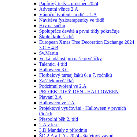
Papírový řetěz - prosinec 2024
Adventní věnce 2.A
Vánoční tvoření s rodiči - 1.A
Návštěva fyzioterapeutky ve třídě
Hry na sněhu
Spolupráce deváté a první třídy pokračuje
Školní kolo šachů
European Xmas Tree Decoration Exchange 2024
3.C + 4.B
Sv.Martin
Velká událost pro naše prvňáčky
Talentíci 4.tříd
Halloween 3.C
Florbalový turnaj žáků 6. a 7. ročníků
Začátek prvňáčků
Podzimní tvoření ve 2.A
PROJEKTOVÝ DEN - HALLOWEEN
Plavání 2.A
Halloween ve 2.A
Projektové vyučování - Halloween v prvních
třídách
Přespolní běh 2. tříd
2.A v lese
3.D Mandaly z přírodnin
ŠD 2.A a 1.A - 2024 - štafetový závod