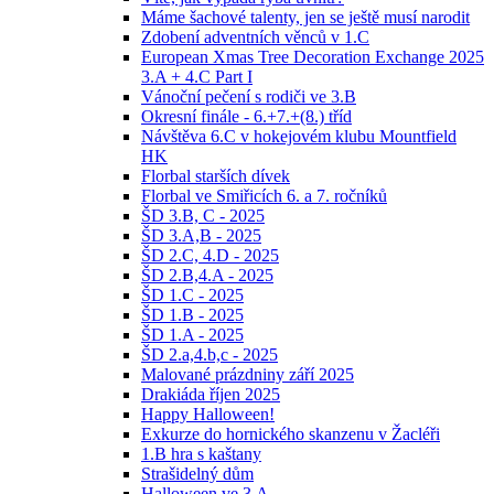
Máme šachové talenty, jen se ještě musí narodit
Zdobení adventních věnců v 1.C
European Xmas Tree Decoration Exchange 2025
3.A + 4.C Part I
Vánoční pečení s rodiči ve 3.B
Okresní finále - 6.+7.+(8.) tříd
Návštěva 6.C v hokejovém klubu Mountfield
HK
Florbal starších dívek
Florbal ve Smiřicích 6. a 7. ročníků
ŠD 3.B, C - 2025
ŠD 3.A,B - 2025
ŠD 2.C, 4.D - 2025
ŠD 2.B,4.A - 2025
ŠD 1.C - 2025
ŠD 1.B - 2025
ŠD 1.A - 2025
ŠD 2.a,4.b,c - 2025
Malované prázdniny září 2025
Drakiáda říjen 2025
Happy Halloween!
Exkurze do hornického skanzenu v Žacléři
1.B hra s kaštany
Strašidelný dům
Halloween ve 3.A