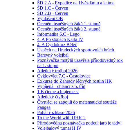
ŠD 2.A - Expedice na Hvězdárnu a letíme
ŠD 1.C - Červen
ŠD 2.B - Červen
Vyhlášení OB
Ocenění úspěšných žáků 1. stupně
Ocenění úspěšných žáků 2. stupně
Informatika 6.C - Lego
4. A Po stopách Karla IV
4. A Cyklokurz Běleč
Úspěch na Hradeckých sportovních hrách
Barevný volejbal
Poznávačka motýlů uzavřela přírodovědný rok
na 1. stupni
Atletický trojboj 2026
Cyklovýlet 7.C - Častolovice
Exkurze do Zahrady léčivých rostlin HK
Vybíjená - chlapci z 5. tříd
1.B čteme a hrajeme si
Atletický čtyřboj
Čtvrťáci se zapojili do matematické soutěže
Pangea
Pohár rozhlasu 2026
To the World with UHK 2
Přírodovědná poznávačka potřetí: jaro je tady!
Volejbalový turnaj H IV