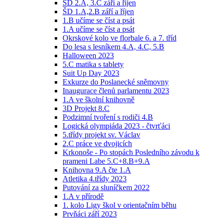
ŠD 2.A, 3.C září a říjen
ŠD 1.A,2.B září a říjen
1.B učíme se číst a psát
1.A učíme se číst a psát
Okrskové kolo ve florbale 6. a 7. tříd
Do lesa s lesníkem 4.A, 4.C, 5.B
Halloween 2023
5.C matika s tablety
Suit Up Day 2023
Exkurze do Poslanecké sněmovny
Inaugurace členů parlamentu 2023
1.A ve školní knihovně
3D Projekt 8.C
Podzimní tvoření s rodiči 4.B
Logická olympiáda 2023 - čtvrťáci
5.třídy projekt sv. Václav
2.C práce ve dvojicích
Krkonoše - Po stopách Posledního závodu k
prameni Labe 5.C+8.B+9.A
Knihovna 9.A čte 1.A
Atletika 4.třídy 2023
Putování za sluníčkem 2022
1.A v přírodě
1. kolo Ligy škol v orientačním běhu
Prvňáci září 2023