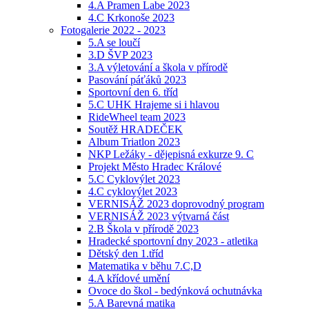
4.A Pramen Labe 2023
4.C Krkonoše 2023
Fotogalerie 2022 - 2023
5.A se loučí
3.D ŠVP 2023
3.A výletování a škola v přírodě
Pasování páťáků 2023
Sportovní den 6. tříd
5.C UHK Hrajeme si i hlavou
RideWheel team 2023
Soutěž HRADEČEK
Album Triatlon 2023
NKP Ležáky - dějepisná exkurze 9. C
Projekt Město Hradec Králové
5.C Cyklovýlet 2023
4.C cyklovýlet 2023
VERNISÁŽ 2023 doprovodný program
VERNISÁŽ 2023 výtvarná část
2.B Škola v přírodě 2023
Hradecké sportovní dny 2023 - atletika
Dětský den 1.tříd
Matematika v běhu 7.C,D
4.A křídové umění
Ovoce do škol - bedýnková ochutnávka
5.A Barevná matika