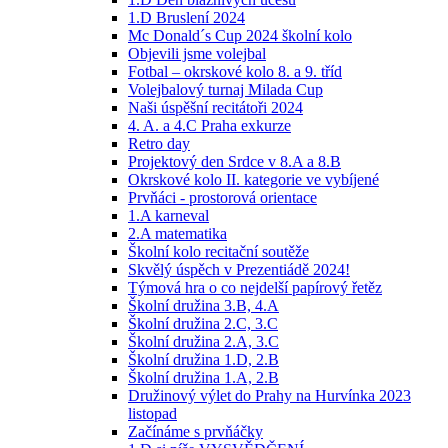
1.D Bruslení 2024
Mc Donald´s Cup 2024 školní kolo
Objevili jsme volejbal
Fotbal – okrskové kolo 8. a 9. tříd
Volejbalový turnaj Milada Cup
Naši úspěšní recitátoři 2024
4. A. a 4.C Praha exkurze
Retro day
Projektový den Srdce v 8.A a 8.B
Okrskové kolo II. kategorie ve vybíjené
Prvňáci - prostorová orientace
1.A karneval
2.A matematika
Školní kolo recitační soutěže
Skvělý úspěch v Prezentiádě 2024!
Týmová hra o co nejdelší papírový řetěz
Školní družina 3.B, 4.A
Školní družina 2.C, 3.C
Školní družina 2.A, 3.C
Školní družina 1.D, 2.B
Školní družina 1.A, 2.B
Družinový výlet do Prahy na Hurvínka 2023
listopad
Začínáme s prvňáčky