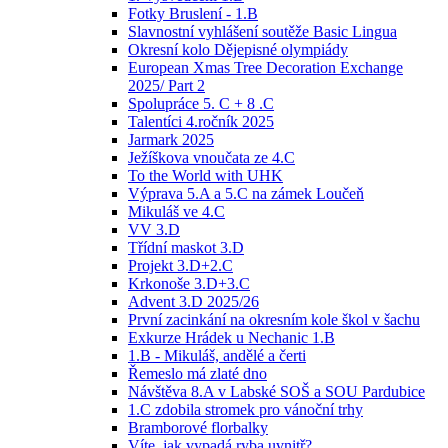
Fotky Bruslení - 1.B
Slavnostní vyhlášení soutěže Basic Lingua
Okresní kolo Dějepisné olympiády
European Xmas Tree Decoration Exchange
2025/ Part 2
Spolupráce 5. C + 8 .C
Talentíci 4.ročník 2025
Jarmark 2025
Ježíškova vnoučata ze 4.C
To the World with UHK
Výprava 5.A a 5.C na zámek Loučeň
Mikuláš ve 4.C
VV 3.D
Třídní maskot 3.D
Projekt 3.D+2.C
Krkonoše 3.D+3.C
Advent 3.D 2025/26
První zacinkání na okresním kole škol v šachu
Exkurze Hrádek u Nechanic 1.B
1.B - Mikuláš, andělé a čerti
Řemeslo má zlaté dno
Návštěva 8.A v Labské SOŠ a SOU Pardubice
1.C zdobila stromek pro vánoční trhy
Bramborové florbalky
Víte, jak vypadá ryba uvnitř?