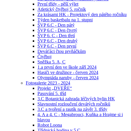
První třídy - pěší výlet
Atletický čtyřboj 5. ročník
Za krásami HK - Projektový den pátého ročníku
Týden basketbalu na 1. stupni
ŠVP 6.C - Den pátý
ŠVP 6.C - Den čtvrtý
ŠVP 6. C - Den třetí
ŠVP 6.C - Den druhý
ŠVP 6.C - Den první
Deváťáci čtou prvňáčkům
Čtyřboj
Sněžka 5. A, C
1.a první den ve škole září 2024
Hasiči ve družince - červen 2024
Olympiáda naruby - červen 2024
Fotogalerie 2023 - 2024
Projekt „DVEŘE“
Pasování 5. tříd
3.C Botanická zahrada léčivých bylin HK
Slavnostní rozloučení devátých ročníků
3.C a tvoření a rautík na závěr 3. třídy
4. A a 4. C - Megabrouci, Kuňka a Hrajme si i
hlavou
Robot Loona
Třídnická hodina v 5.C