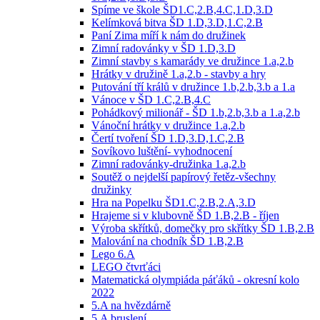
Spíme ve škole ŠD1.C,2.B,4.C,1.D,3.D
Kelímková bitva ŠD 1.D,3.D,1.C,2.B
Paní Zima míří k nám do družinek
Zimní radovánky v ŠD 1.D,3.D
Zimní stavby s kamarády ve družince 1.a,2.b
Hrátky v družině 1.a,2.b - stavby a hry
Putování tří králů v družince 1.b,2.b,3.b a 1.a
Vánoce v ŠD 1.C,2.B,4.C
Pohádkový milionář - ŠD 1.b,2.b,3.b a 1.a,2.b
Vánoční hrátky v družince 1.a,2.b
Čertí tvoření ŠD 1.D,3.D,1.C,2.B
Sovíkovo luštění- vyhodnocení
Zimní radovánky-družinka 1.a,2.b
Soutěž o nejdelší papírový řetěz-všechny
družinky
Hra na Popelku ŠD1.C,2.B,2.A,3.D
Hrajeme si v klubovně ŠD 1.B,2.B - říjen
Výroba skřítků, domečky pro skřítky ŠD 1.B,2.B
Malování na chodník ŠD 1.B,2.B
Lego 6.A
LEGO čtvrťáci
Matematická olympiáda páťáků - okresní kolo
2022
5.A na hvězdárně
5.A bruslení