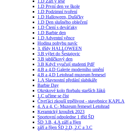
1.D Září v lese
1.D První den ve škole
1.D Podzimní tvoření
1.D Halloween, Dušičky
1.D Den slušného oblečení
1.D Čtení s deváťaky
1.D Barbie den
1.D Adventní věnce
Hodina pohybu navíc
3. třídy HALLOWEEN
3.B výlet do Šestajovic
3.B jablíčkový den
3.B Když vyučují studenti PdF
4.B a 4.D Galerie moderního umění
4.B a 4.D Letohrad muzeum řemesel
1.A Slavnostní předání slabikáře
Barbie Day
Okrskové kolo florbalu starších žáků
1.C učíme se číst
Čtvrťáci zkouší trpělivost - stavebnice KAPLA
4. A a 4. C- Muzeum řemesel Letohrad
Keramický kroužek 2023
Sportovní odpoledne 1 tříd ŠD
ŠD 3.B, 4.A září a říjen
září a říjen ŠD 2.D, 2.C a 3.C