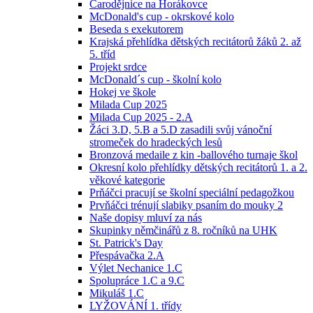
Čarodějnice na Horákovce
McDonald's cup - okrskové kolo
Beseda s exekutorem
Krajská přehlídka dětských recitátorů žáků 2. až
5. tříd
Projekt srdce
McDonald´s cup - školní kolo
Hokej ve škole
Milada Cup 2025
Milada Cup 2025 - 2.A
Žáci 3.D, 5.B a 5.D zasadili svůj vánoční
stromeček do hradeckých lesů
Bronzová medaile z kin -ballového turnaje škol
Okresní kolo přehlídky dětských recitátorů 1. a 2.
věkové kategorie
Prňáčci pracují se školní speciální pedagožkou
Prvňáčci trénují slabiky psaním do mouky 2
Naše dopisy mluví za nás
Skupinky němčinářů z 8. ročníků na UHK
St. Patrick's Day
Přespávačka 2.A
Výlet Nechanice 1.C
Spolupráce 1.C a 9.C
Mikuláš 1.C
LYŽOVÁNÍ 1. třídy