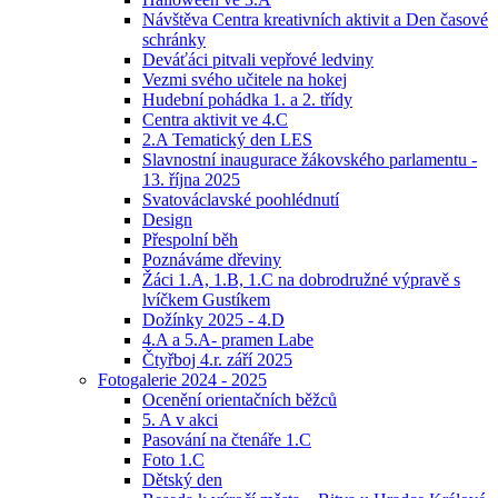
Návštěva Centra kreativních aktivit a Den časové
schránky
Deváťáci pitvali vepřové ledviny
Vezmi svého učitele na hokej
Hudební pohádka 1. a 2. třídy
Centra aktivit ve 4.C
2.A Tematický den LES
Slavnostní inaugurace žákovského parlamentu -
13. října 2025
Svatováclavské poohlédnutí
Design
Přespolní běh
Poznáváme dřeviny
Žáci 1.A, 1.B, 1.C na dobrodružné výpravě s
lvíčkem Gustíkem
Dožínky 2025 - 4.D
4.A a 5.A- pramen Labe
Čtyřboj 4.r. září 2025
Fotogalerie 2024 - 2025
Ocenění orientačních běžců
5. A v akci
Pasování na čtenáře 1.C
Foto 1.C
Dětský den