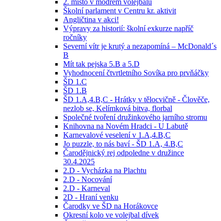
2. místo v modrém volejbalu
Školní parlament v Centru kr. aktivit
Angličtina v akci!
Výpravy za historií: školní exkurze napříč
ročníky
Severní vítr je krutý a nezapomíná – McDonald´s
B
Mít tak pejska 5.B a 5.D
Vyhodnocení čtvrtletního Sovíka pro prvňáčky
ŠD 1.C
ŠD 1.B
ŠD 1.A,4.B,C - Hrátky v tělocvičně - Člověče,
nezlob se, Kelímková bitva, florbal
Společné tvoření družinkového jarního stromu
Knihovna na Novém Hradci - U Labutě
Karnevalové veselení v 1.A,4.B,C
Jo puzzle, to nás baví - ŠD 1.A, 4.B,C
Čarodějnický rej odpoledne v družince
30.4.2025
2.D - Vycházka na Plachtu
2.D - Nocování
2.D - Karneval
2D - Hraní venku
Čarodky ve ŠD na Horákovce
Okresní kolo ve volejbal dívek