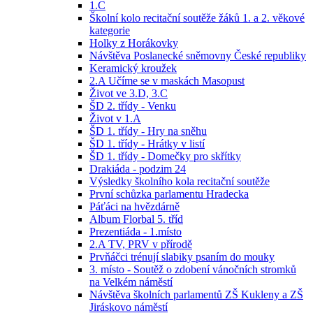
1.C
Školní kolo recitační soutěže žáků 1. a 2. věkové
kategorie
Holky z Horákovky
Návštěva Poslanecké sněmovny České republiky
Keramický kroužek
2.A Učíme se v maskách Masopust
Život ve 3.D, 3.C
ŠD 2. třídy - Venku
Život v 1.A
ŠD 1. třídy - Hry na sněhu
ŠD 1. třídy - Hrátky v listí
ŠD 1. třídy - Domečky pro skřítky
Drakiáda - podzim 24
Výsledky školního kola recitační soutěže
První schůzka parlamentu Hradecka
Páťáci na hvězdárně
Album Florbal 5. tříd
Prezentiáda - 1.místo
2.A TV, PRV v přírodě
Prvňáčci trénují slabiky psaním do mouky
3. místo - Soutěž o zdobení vánočních stromků
na Velkém náměstí
Návštěva školních parlamentů ZŠ Kukleny a ZŠ
Jiráskovo náměstí