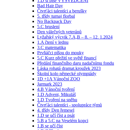
1.D si píše VYSVĚDČENÍ
Bad Hair Day
Čtvrťáci talentíci a berušky
5. třídy turnaj florbal
No Backpack Day
5.C bruslení
Den válečných veteránů
Lyžařský výcvik 7.A,B – 8. – 12. 1.2024
1.A čtení v lednu
3.C matematika
Prvňáčci píšou do mouky
5.C Kurz přežití ve světě financí
Předání finančního daru nadačnímu fondu
Láska rohatá dramat.kroužek 2023
Školní kolo německé olympiády
1D +1A Vánoční ZOO
Jarmark 2023
4.B Vánoční tvoření
1.D Advent, Mikuláš
1.D Tvoření na sněhu
Čtvrťáci talentíci - spolupráce týmů
4. třídy Den řemesel
1.D se učí číst a psát
5.B a 5.C na Veselém kopci
1.B se učí číst