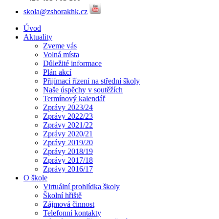
skola@zshorakhk.cz
Úvod
Aktuality
Zveme vás
Volná místa
Důležité informace
Plán akcí
Přijímací řízení na střední školy
Naše úspěchy v soutěžích
Termínový kalendář
Zprávy 2023/24
Zprávy 2022/23
Zprávy 2021/22
Zprávy 2020/21
Zprávy 2019/20
Zprávy 2018/19
Zprávy 2017/18
Zprávy 2016/17
O škole
Virtuální prohlídka školy
Školní hřiště
Zájmová činnost
Telefonní kontakty