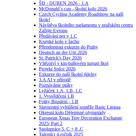
ŠD - DUBEN 2026 - 1.A
McDonald´s cup - školní kolo 2026
Czech Cycling Academy Roadshow na naší
škole!
Návštěva školního parlamentu v pražském centru
Zažijte Evropu
Předávání per v 1.C
Krajské kolo v šachu
Přírodopisná exkurze do Prahy
Deutsch an der Uni 2026
St. Patrick's Day 2026
Vítězství v kin-ballovém turnaji škol
Projekt Srdce 2026
Exkurze do naší školní jídelny
3.A AJ v přírodě
Poznáváme ptáky
Lyžáček 1.A, 1.B, 1.C
1. Vysvědčení 1.B
Fotky Bruslení - 1.B
Slavnostní vyhlášení soutěže Basic Lingua
Okresní kolo Dějepisné olympiády
European Xmas Tree Decoration Exchange
2025/ Part 2
Spolupráce 5. C + 8 .C
Talentíci 4.ročník 2025