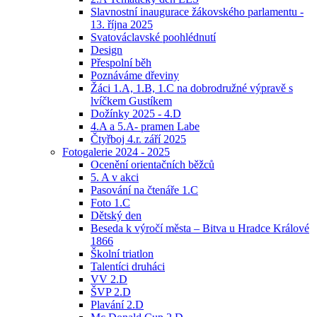
Slavnostní inaugurace žákovského parlamentu -
13. října 2025
Svatováclavské poohlédnutí
Design
Přespolní běh
Poznáváme dřeviny
Žáci 1.A, 1.B, 1.C na dobrodružné výpravě s
lvíčkem Gustíkem
Dožínky 2025 - 4.D
4.A a 5.A- pramen Labe
Čtyřboj 4.r. září 2025
Fotogalerie 2024 - 2025
Ocenění orientačních běžců
5. A v akci
Pasování na čtenáře 1.C
Foto 1.C
Dětský den
Beseda k výročí města – Bitva u Hradce Králové
1866
Školní triatlon
Talentíci druháci
VV 2.D
ŠVP 2.D
Plavání 2.D