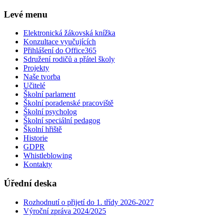
Levé menu
Elektronická žákovská knížka
Konzultace vyučujících
Přihlášení do Office365
Sdružení rodičů a přátel školy
Projekty
Naše tvorba
Učitelé
Školní parlament
Školní poradenské pracoviště
Školní psycholog
Školní speciální pedagog
Školní hřiště
Historie
GDPR
Whistleblowing
Kontakty
Úřední deska
Rozhodnutí o přijetí do 1. třídy 2026-2027
Výroční zpráva 2024/2025