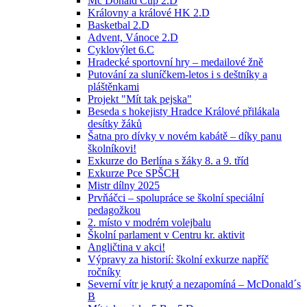
Mc Donald Cup 2.D
Královny a králové HK 2.D
Basketbal 2.D
Advent, Vánoce 2.D
Cyklovýlet 6.C
Hradecké sportovní hry – medailové žně
Putování za sluníčkem-letos i s deštníky a
pláštěnkami
Projekt "Mít tak pejska"
Beseda s hokejisty Hradce Králové přilákala
desítky žáků
Šatna pro dívky v novém kabátě – díky panu
školníkovi!
Exkurze do Berlína s žáky 8. a 9. tříd
Exkurze Pce SPŠCH
Mistr dílny 2025
Prvňáčci – spolupráce se školní speciální
pedagožkou
2. místo v modrém volejbalu
Školní parlament v Centru kr. aktivit
Angličtina v akci!
Výpravy za historií: školní exkurze napříč
ročníky
Severní vítr je krutý a nezapomíná – McDonald´s
B