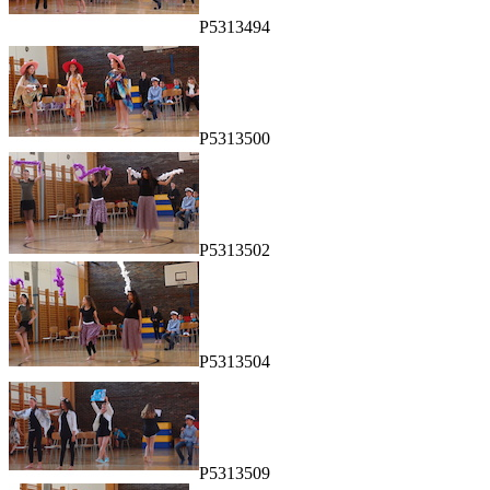
P5313494
P5313500
P5313502
P5313504
P5313509