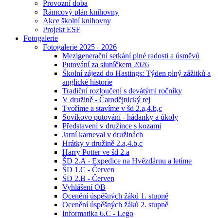
Provozní doba
Rámcový plán knihovny
Akce školní knihovny
Projekt ESF
Fotogalerie
Fotogalerie 2025 - 2026
Mezigenerační setkání plné radosti a úsměvů
Putování za sluníčkem 2026
Školní zájezd do Hastings: Týden plný zážitků a
anglické historie
Tradiční rozloučení s devátými ročníky
V družině - Čarodějnický rej
Tvoříme a stavíme v šd 2.a,4.b,c
Sovíkovo putování - hádanky a úkoly
Představení v družince s kozami
Jarní karneval v družinách
Hrátky v družině 2.a,4.b,c
Harry Potter ve šd 2.a
ŠD 2.A - Expedice na Hvězdárnu a letíme
ŠD 1.C - Červen
ŠD 2.B - Červen
Vyhlášení OB
Ocenění úspěšných žáků 1. stupně
Ocenění úspěšných žáků 2. stupně
Informatika 6.C - Lego