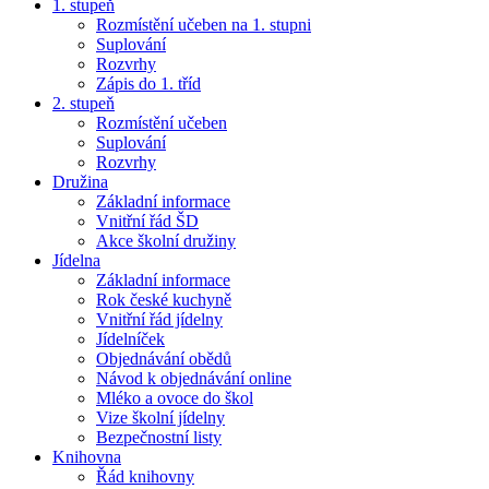
1. stupeň
Rozmístění učeben na 1. stupni
Suplování
Rozvrhy
Zápis do 1. tříd
2. stupeň
Rozmístění učeben
Suplování
Rozvrhy
Družina
Základní informace
Vnitřní řád ŠD
Akce školní družiny
Jídelna
Základní informace
Rok české kuchyně
Vnitřní řád jídelny
Jídelníček
Objednávání obědů
Návod k objednávání online
Mléko a ovoce do škol
Vize školní jídelny
Bezpečnostní listy
Knihovna
Řád knihovny