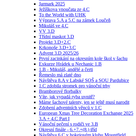
Jarmark 2025
Ježíškova vnoučata ze 4.C
To the World with UHK
Výprava 5.A a 5.C na zámek Loučeň
Mikuláš ve 4.C
VV 3.D
Třídní maskot 3.D
Projekt 3.D+2.C
Krkonoše 3.D+3.C
Advent 3.D 2025/26
První zacinkání na okresním kole škol v šachu
Exkurze Hrádek u Nechanic 1.B
1.B - Mikuláš, andělé a čerti
Řemeslo má zlaté dno
Návštěva 8.A v Labské SOŠ a SOU Pardubice
1.C zdobila stromek pro vánoční trhy
Bramborové florbalky
Víte, jak vypadá ryba uvnitř?
Máme šachové talenty, jen se ještě musí narodit
Zdobení adventních věnců v 1.C
European Xmas Tree Decoration Exchange 2025
3.A + 4.C Part I
Vánoční pečení s rodiči ve 3.B
Okresní finále - 6.+7.+(8.) tříd
Návštěva 6.C v hokejovém klubu Mountfield