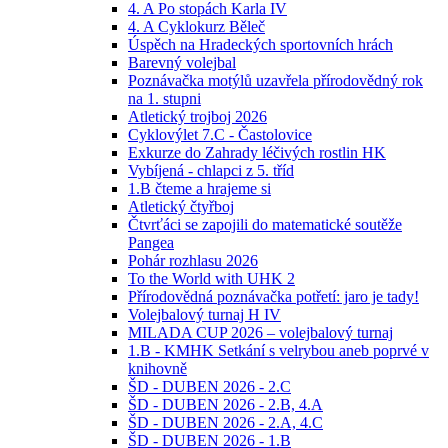
4. A Po stopách Karla IV
4. A Cyklokurz Běleč
Úspěch na Hradeckých sportovních hrách
Barevný volejbal
Poznávačka motýlů uzavřela přírodovědný rok
na 1. stupni
Atletický trojboj 2026
Cyklovýlet 7.C - Častolovice
Exkurze do Zahrady léčivých rostlin HK
Vybíjená - chlapci z 5. tříd
1.B čteme a hrajeme si
Atletický čtyřboj
Čtvrťáci se zapojili do matematické soutěže
Pangea
Pohár rozhlasu 2026
To the World with UHK 2
Přírodovědná poznávačka potřetí: jaro je tady!
Volejbalový turnaj H IV
MILADA CUP 2026 – volejbalový turnaj
1.B - KMHK Setkání s velrybou aneb poprvé v
knihovně
ŠD - DUBEN 2026 - 2.C
ŠD - DUBEN 2026 - 2.B, 4.A
ŠD - DUBEN 2026 - 2.A, 4.C
ŠD - DUBEN 2026 - 1.B