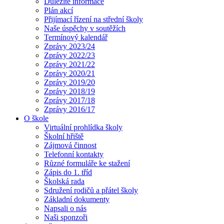
Důležité informace
Plán akcí
Přijímací řízení na střední školy
Naše úspěchy v soutěžích
Termínový kalendář
Zprávy 2023/24
Zprávy 2022/23
Zprávy 2021/22
Zprávy 2020/21
Zprávy 2019/20
Zprávy 2018/19
Zprávy 2017/18
Zprávy 2016/17
O škole
Virtuální prohlídka školy
Školní hřiště
Zájmová činnost
Telefonní kontakty
Různé formuláře ke stažení
Zápis do 1. tříd
Školská rada
Sdružení rodičů a přátel školy
Základní dokumenty
Napsali o nás
Naši sponzoři