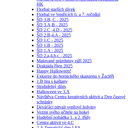
HK
Florbal starších dívek
Florbal ve Smiřicích 6. a 7. ročníků
ŠD 3.B, C - 2025
ŠD 3.A,B - 2025
ŠD 2.C, 4.D - 2025
ŠD 2.B,4.A - 2025
ŠD 1.C - 2025
ŠD 1.B - 2025
ŠD 1.A - 2025
ŠD 2.a,4.b,c - 2025
Malované prázdniny září 2025
Drakiáda říjen 2025
Happy Halloween!
Exkurze do hornického skanzenu v Žacléři
1.B hra s kaštany
Strašidelný dům
Halloween ve 3.A
Návštěva Centra kreativních aktivit a Den časové
schránky
Deváťáci pitvali vepřové ledviny
Vezmi svého učitele na hokej
Hudební pohádka 1. a 2. třídy
Centra aktivit ve 4.C
2.A Tematický den LES