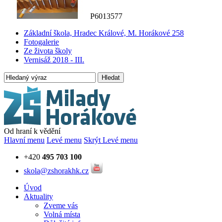
P6013577
Základní škola, Hradec Králové, M. Horákové 258
Fotogalerie
Ze života školy
Vernisáž 2018 - III.
Hledat
Od hraní k vědění
Hlavní menu
Levé menu
Skrýt Levé menu
+420
495 703 100
skola@zshorakhk.cz
Úvod
Aktuality
Zveme vás
Volná místa