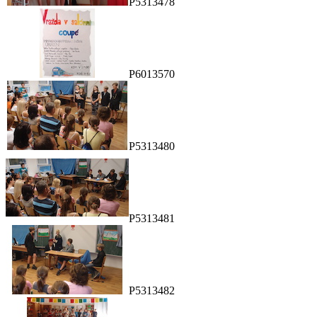
P5313478
P6013570
P5313480
P5313481
P5313482