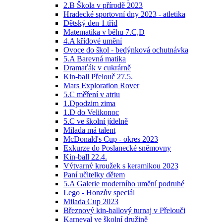
2.B Škola v přírodě 2023
Hradecké sportovní dny 2023 - atletika
Dětský den 1.tříd
Matematika v běhu 7.C,D
4.A křídové umění
Ovoce do škol - bedýnková ochutnávka
5.A Barevná matika
Dramaťák v cukrárně
Kin-ball Přelouč 27.5.
Mars Exploration Rover
5.C měření v atriu
1.Dpodzim zima
1.D do Velikonoc
5.C ve školní jídelně
Milada má talent
McDonald's Cup - okres 2023
Exkurze do Poslanecké sněmovny
Kin-ball 22.4.
Výtvarný kroužek s keramikou 2023
Paní učitelky dětem
5.A Galerie moderního umění podruhé
Lego - Honzův speciál
Milada Cup 2023
Březnový kin-ballový turnaj v Přelouči
Karneval ve školní družině