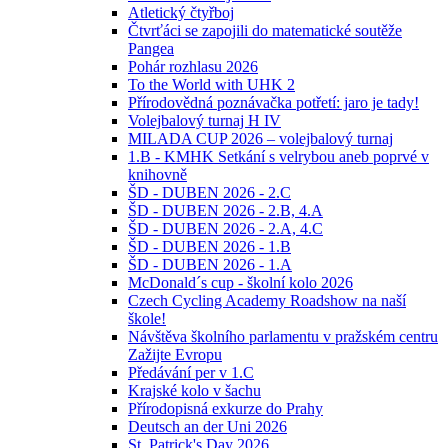
Atletický čtyřboj
Čtvrťáci se zapojili do matematické soutěže
Pangea
Pohár rozhlasu 2026
To the World with UHK 2
Přírodovědná poznávačka potřetí: jaro je tady!
Volejbalový turnaj H IV
MILADA CUP 2026 – volejbalový turnaj
1.B - KMHK Setkání s velrybou aneb poprvé v
knihovně
ŠD - DUBEN 2026 - 2.C
ŠD - DUBEN 2026 - 2.B, 4.A
ŠD - DUBEN 2026 - 2.A, 4.C
ŠD - DUBEN 2026 - 1.B
ŠD - DUBEN 2026 - 1.A
McDonald´s cup - školní kolo 2026
Czech Cycling Academy Roadshow na naší
škole!
Návštěva školního parlamentu v pražském centru
Zažijte Evropu
Předávání per v 1.C
Krajské kolo v šachu
Přírodopisná exkurze do Prahy
Deutsch an der Uni 2026
St. Patrick's Day 2026