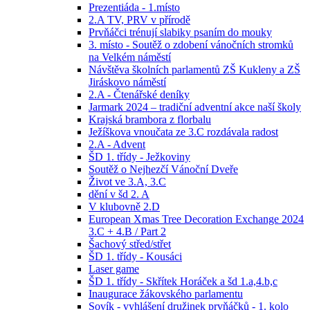
Prezentiáda - 1.místo
2.A TV, PRV v přírodě
Prvňáčci trénují slabiky psaním do mouky
3. místo - Soutěž o zdobení vánočních stromků
na Velkém náměstí
Návštěva školních parlamentů ZŠ Kukleny a ZŠ
Jiráskovo náměstí
2.A - Čtenářské deníky
Jarmark 2024 – tradiční adventní akce naší školy
Krajská brambora z florbalu
Ježíškova vnoučata ze 3.C rozdávala radost
2.A - Advent
ŠD 1. třídy - Ježkoviny
Soutěž o Nejhezčí Vánoční Dveře
Život ve 3.A, 3.C
dění v šd 2. A
V klubovně 2.D
European Xmas Tree Decoration Exchange 2024
3.C + 4.B / Part 2
Šachový střed/střet
ŠD 1. třídy - Kousáci
Laser game
ŠD 1. třídy - Skřítek Horáček a šd 1.a,4.b,c
Inaugurace žákovského parlamentu
Sovík - vyhlášení družinek prvňáčků - 1. kolo