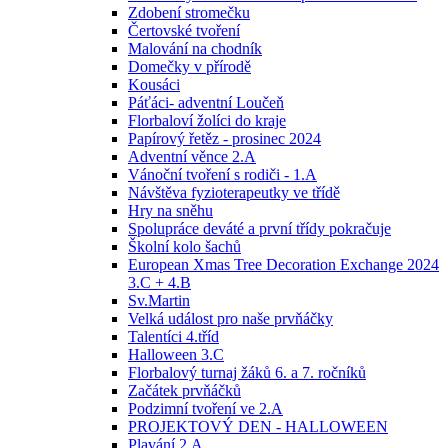
Zdobení stromečku
Čertovské tvoření
Malování na chodník
Domečky v přírodě
Kousáci
Páťáci- adventní Loučeň
Florbaloví žolíci do kraje
Papírový řetěz - prosinec 2024
Adventní věnce 2.A
Vánoční tvoření s rodiči - 1.A
Návštěva fyzioterapeutky ve třídě
Hry na sněhu
Spolupráce deváté a první třídy pokračuje
Školní kolo šachů
European Xmas Tree Decoration Exchange 2024
3.C + 4.B
Sv.Martin
Velká událost pro naše prvňáčky
Talentíci 4.tříd
Halloween 3.C
Florbalový turnaj žáků 6. a 7. ročníků
Začátek prvňáčků
Podzimní tvoření ve 2.A
PROJEKTOVÝ DEN - HALLOWEEN
Plavání 2.A