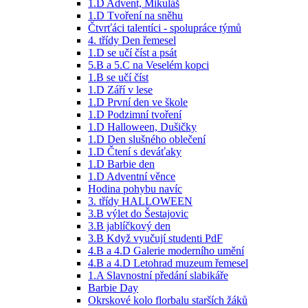
1.D Advent, Mikuláš
1.D Tvoření na sněhu
Čtvrťáci talentíci - spolupráce týmů
4. třídy Den řemesel
1.D se učí číst a psát
5.B a 5.C na Veselém kopci
1.B se učí číst
1.D Září v lese
1.D První den ve škole
1.D Podzimní tvoření
1.D Halloween, Dušičky
1.D Den slušného oblečení
1.D Čtení s deváťaky
1.D Barbie den
1.D Adventní věnce
Hodina pohybu navíc
3. třídy HALLOWEEN
3.B výlet do Šestajovic
3.B jablíčkový den
3.B Když vyučují studenti PdF
4.B a 4.D Galerie moderního umění
4.B a 4.D Letohrad muzeum řemesel
1.A Slavnostní předání slabikáře
Barbie Day
Okrskové kolo florbalu starších žáků