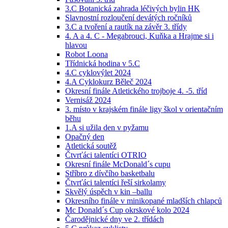
3.C Botanická zahrada léčivých bylin HK
Slavnostní rozloučení devátých ročníků
3.C a tvoření a rautík na závěr 3. třídy
4. A a 4. C - Megabrouci, Kuňka a Hrajme si i
hlavou
Robot Loona
Třídnická hodina v 5.C
4.C cyklovýlet 2024
4.A Cyklokurz Běleč 2024
Okresní finále Atletického trojboje 4. -5. tříd
Vernisáž 2024
3. místo v krajském finále ligy škol v orientačním
běhu
1.A si užila den v pyžamu
Opačný den
Atletická soutěž
Čtvrťáci talentíci OTRIO
Okresní finále McDonald´s cupu
Stříbro z dívčího basketbalu
Čtvrťáci talentíci řeší sirkolamy
Skvělý úspěch v kin –ballu
Okresního finále v minikopané mladších chlapců
Mc Donald´s Cup okrskové kolo 2024
Čarodějnické dny ve 2. třídách