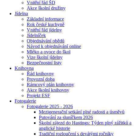
Vnitřní řád ŠD
Akce školní družiny
Jídelna
Základní informace
Rok české kuchyně
Vnitřní řád jídelny
Jídelníček
Objednávání obědů
Návod k objednávání online
Mléko a ovoce do škol
Vize školní jídelny
Bezpečnostní listy
Knihovna
Řád knihovny
Provozní doba
Rámcový plán knihovny
Akce školní knihovny
Projekt ESF
Fotogalerie
Fotogalerie 2025 - 2026
Mezigenerační setkání plné radosti a úsměvů
Putování za sluníčkem 2026
Školní zájezd do Hastings: Týden plný zážitků a
anglické historie
Tradiční rozloučení s devátými ročníky