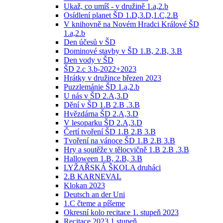
Ukaž, co umíš - v družině 1.a,2.b
Osídlení planet ŠD 1.D,3.D,1.C,2.B
V knihovně na Novém Hradci Králové ŠD
1.a,2.b
Den účesů v ŠD
Dominové stavby v ŠD 1.B, 2.B, 3.B
Den vody v ŠD
ŠD 2.c 3.b-2022+2023
Hrátky v družince březen 2023
Puzzlemánie ŠD 1.a,2.b
U nás v ŠD 2.A,3.D
Dění v ŠD 1.B 2.B .3.B
Hvězdárna ŠD 2.A,3.D
V lesoparku ŠD 2.A,3.D
Čertí tvoření ŠD 1.B 2.B 3.B
Tvoření na vánoce ŠD 1.B 2.B 3.B
Hry a soutěže v tělocvičně 1.B 2.B .3.B
Halloween 1.B, 2.B, 3.B
LYŽAŘSKÁ ŠKOLA druháci
2.B KARNEVAL
Klokan 2023
Deutsch an der Uni
1.C čteme a píšeme
Okresní kolo recitace 1. stupeň 2023
Recitace 2023 1.stupeň