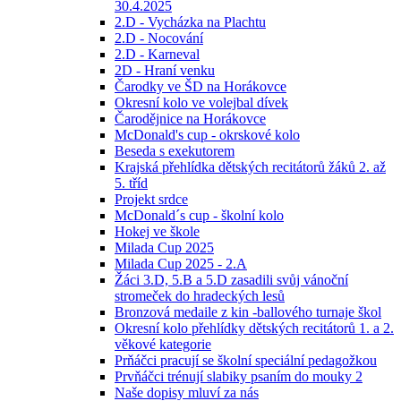
30.4.2025
2.D - Vycházka na Plachtu
2.D - Nocování
2.D - Karneval
2D - Hraní venku
Čarodky ve ŠD na Horákovce
Okresní kolo ve volejbal dívek
Čarodějnice na Horákovce
McDonald's cup - okrskové kolo
Beseda s exekutorem
Krajská přehlídka dětských recitátorů žáků 2. až
5. tříd
Projekt srdce
McDonald´s cup - školní kolo
Hokej ve škole
Milada Cup 2025
Milada Cup 2025 - 2.A
Žáci 3.D, 5.B a 5.D zasadili svůj vánoční
stromeček do hradeckých lesů
Bronzová medaile z kin -ballového turnaje škol
Okresní kolo přehlídky dětských recitátorů 1. a 2.
věkové kategorie
Prňáčci pracují se školní speciální pedagožkou
Prvňáčci trénují slabiky psaním do mouky 2
Naše dopisy mluví za nás