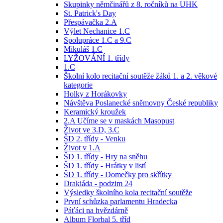
Skupinky němčinářů z 8. ročníků na UHK
St. Patrick's Day
Přespávačka 2.A
Výlet Nechanice 1.C
Spolupráce 1.C a 9.C
Mikuláš 1.C
LYŽOVÁNÍ 1. třídy
1.C
Školní kolo recitační soutěže žáků 1. a 2. věkové
kategorie
Holky z Horákovky
Návštěva Poslanecké sněmovny České republiky
Keramický kroužek
2.A Učíme se v maskách Masopust
Život ve 3.D, 3.C
ŠD 2. třídy - Venku
Život v 1.A
ŠD 1. třídy - Hry na sněhu
ŠD 1. třídy - Hrátky v listí
ŠD 1. třídy - Domečky pro skřítky
Drakiáda - podzim 24
Výsledky školního kola recitační soutěže
První schůzka parlamentu Hradecka
Páťáci na hvězdárně
Album Florbal 5. tříd