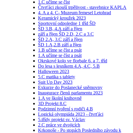
1.C učíme se číst
Čtvrťáci zkouší trpělivost - stavebnice KAPLA
4. A a 4. C- Muzeum řemesel Letohrad
Keramický kroužek 2023
Sportovní odpoledne 1 tříd ŠD
ŠD 3.B, 4.A září a říjen
září a říjen ŠD 2.D, 2.C a 3.C
ŠD 2.A, 3.C září a říjen
ŠD 1.A,2.B září a říjen
1.B učíme se číst a psát
1.A učíme se číst a psát
Okrskové kolo ve florbale 6. a 7. tříd
Do lesa s lesníkem 4.A, 4.C, 5.B
Halloween 2023
5.C matika s tablety
Suit Up Day 2023
Exkurze do Poslanecké sněmovny
Inaugurace členů parlamentu 2023
1.A ve školní knihovně
3D Projekt 8.C
Podzimní tvoření s rodiči 4.B
Logická olympiáda 2023 - čtvrťáci
5.třídy projekt sv. Václav
2.C práce ve dvojicích
Krkonoše - Po stopách Posledního závodu k