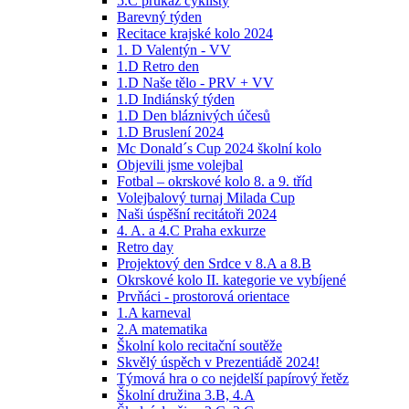
5.C průkaz cyklisty
Barevný týden
Recitace krajské kolo 2024
1. D Valentýn - VV
1.D Retro den
1.D Naše tělo - PRV + VV
1.D Indiánský týden
1.D Den bláznivých účesů
1.D Bruslení 2024
Mc Donald´s Cup 2024 školní kolo
Objevili jsme volejbal
Fotbal – okrskové kolo 8. a 9. tříd
Volejbalový turnaj Milada Cup
Naši úspěšní recitátoři 2024
4. A. a 4.C Praha exkurze
Retro day
Projektový den Srdce v 8.A a 8.B
Okrskové kolo II. kategorie ve vybíjené
Prvňáci - prostorová orientace
1.A karneval
2.A matematika
Školní kolo recitační soutěže
Skvělý úspěch v Prezentiádě 2024!
Týmová hra o co nejdelší papírový řetěz
Školní družina 3.B, 4.A