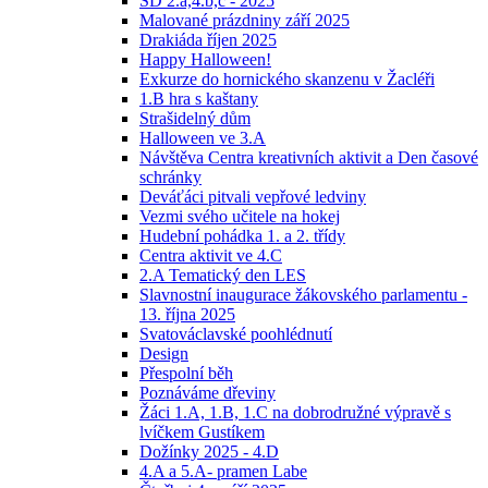
ŠD 2.a,4.b,c - 2025
Malované prázdniny září 2025
Drakiáda říjen 2025
Happy Halloween!
Exkurze do hornického skanzenu v Žacléři
1.B hra s kaštany
Strašidelný dům
Halloween ve 3.A
Návštěva Centra kreativních aktivit a Den časové
schránky
Deváťáci pitvali vepřové ledviny
Vezmi svého učitele na hokej
Hudební pohádka 1. a 2. třídy
Centra aktivit ve 4.C
2.A Tematický den LES
Slavnostní inaugurace žákovského parlamentu -
13. října 2025
Svatováclavské poohlédnutí
Design
Přespolní běh
Poznáváme dřeviny
Žáci 1.A, 1.B, 1.C na dobrodružné výpravě s
lvíčkem Gustíkem
Dožínky 2025 - 4.D
4.A a 5.A- pramen Labe