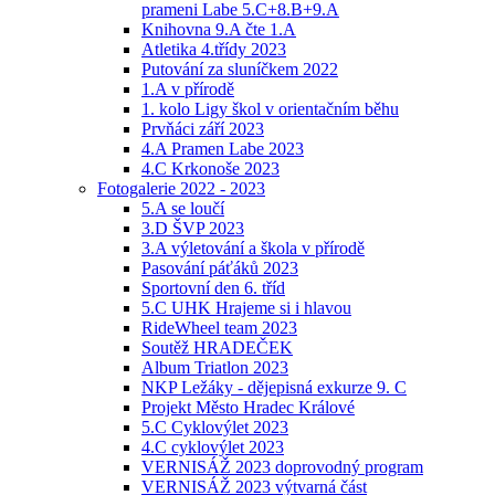
prameni Labe 5.C+8.B+9.A
Knihovna 9.A čte 1.A
Atletika 4.třídy 2023
Putování za sluníčkem 2022
1.A v přírodě
1. kolo Ligy škol v orientačním běhu
Prvňáci září 2023
4.A Pramen Labe 2023
4.C Krkonoše 2023
Fotogalerie 2022 - 2023
5.A se loučí
3.D ŠVP 2023
3.A výletování a škola v přírodě
Pasování páťáků 2023
Sportovní den 6. tříd
5.C UHK Hrajeme si i hlavou
RideWheel team 2023
Soutěž HRADEČEK
Album Triatlon 2023
NKP Ležáky - dějepisná exkurze 9. C
Projekt Město Hradec Králové
5.C Cyklovýlet 2023
4.C cyklovýlet 2023
VERNISÁŽ 2023 doprovodný program
VERNISÁŽ 2023 výtvarná část