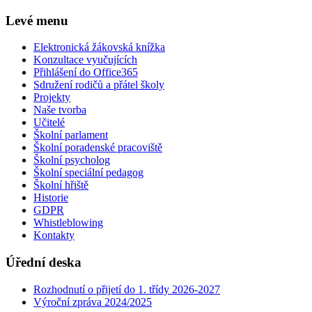
Levé menu
Elektronická žákovská knížka
Konzultace vyučujících
Přihlášení do Office365
Sdružení rodičů a přátel školy
Projekty
Naše tvorba
Učitelé
Školní parlament
Školní poradenské pracoviště
Školní psycholog
Školní speciální pedagog
Školní hřiště
Historie
GDPR
Whistleblowing
Kontakty
Úřední deska
Rozhodnutí o přijetí do 1. třídy 2026-2027
Výroční zpráva 2024/2025