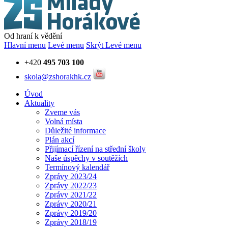
Od hraní k vědění
Hlavní menu
Levé menu
Skrýt Levé menu
+420
495 703 100
skola@zshorakhk.cz
Úvod
Aktuality
Zveme vás
Volná místa
Důležité informace
Plán akcí
Přijímací řízení na střední školy
Naše úspěchy v soutěžích
Termínový kalendář
Zprávy 2023/24
Zprávy 2022/23
Zprávy 2021/22
Zprávy 2020/21
Zprávy 2019/20
Zprávy 2018/19