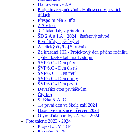
Halloween ve 2.A
Projektové vyučování - Halloween v prvních
třídách
Přespolní běh 2. tříd
2.A v lese
3.D Mandaly z přírodnin
ŠD 2.A a 1.A - 2024 - štafetový závod
První třídy - pěší výlet
Atletický čtyřboj 5. ročník
Za krásami HK - Projektový den pátého ročníku
Týden basketbalu na 1. stupni
ŠVP 6.C - Den pátý
ŠVP 6.C - Den čtvrtý
ŠVP 6. C - Den třetí
ŠVP 6.C - Den druhý
ŠVP 6.C - Den první
Deváťáci čtou prvňáčkům
Čtyřboj
Sněžka 5. A, C
1.a první den ve škole září 2024
Hasiči ve družince - červen 2024
Olympiáda naruby - červen 2024
Fotogalerie 2023 - 2024
Projekt „DVEŘE“
Pasování 5. tříd