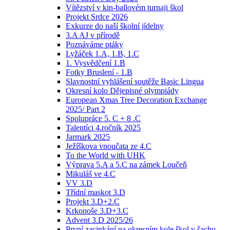
Vítězství v kin-ballovém turnaji škol
Projekt Srdce 2026
Exkurze do naší školní jídelny
3.A AJ v přírodě
Poznáváme ptáky
Lyžáček 1.A, 1.B, 1.C
1. Vysvědčení 1.B
Fotky Bruslení - 1.B
Slavnostní vyhlášení soutěže Basic Lingua
Okresní kolo Dějepisné olympiády
European Xmas Tree Decoration Exchange
2025/ Part 2
Spolupráce 5. C + 8 .C
Talentíci 4.ročník 2025
Jarmark 2025
Ježíškova vnoučata ze 4.C
To the World with UHK
Výprava 5.A a 5.C na zámek Loučeň
Mikuláš ve 4.C
VV 3.D
Třídní maskot 3.D
Projekt 3.D+2.C
Krkonoše 3.D+3.C
Advent 3.D 2025/26
První zacinkání na okresním kole škol v šachu