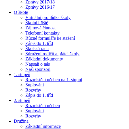
Zprávy 2017/18
Zprávy 2016/17
O škole
Virtuální prohlídka školy
Školní hřiště
Zájmová činnost
Telefonní kontakty
Různé formuláře ke stažení
Zápis do 1. tříd
Školská rada
Sdružení rodičů a přátel školy
Základní dokumenty
Napsali o nás
Naši sponzoři
1. stupeň
Rozmístění učeben na 1. stupni
Suplování
Rozvrhy
Zápis do 1. tříd
2. stupeň
Rozmístění učeben
Suplování
Rozvrhy
Družina
Základní informace