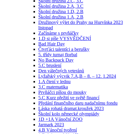
Školní družina 2.C, 3.C
Školní družina 2.A, 3.C
Školní družina 1.D, 2.B
Školní družina 1.A, 2.B
Družinový výlet do Prahy na Hurvínka 2023
listopad
Začínáme s prvňáčky
1.D si píše VYSVĚDČENÍ
Bad Hair Day
Čtvrťáci talentíci a berušky
5. třídy turnaj florbal
No Backpack Day
5.C bruslení
Den válečných veteránů
Lyžařský výcvik 7.A,B – 8. – 12. 1.2024
1.A čtení v lednu
3.C matematika
Prvňáčci píšou do mouky
5.C Kurz přežití ve světě financí
Předání finančního daru nadačnímu fondu
Láska rohatá dramat.kroužek 2023
Školní kolo německé olympiády
1D +1A Vánoční ZOO
Jarmark 2023
4.B Vánoční tvoření