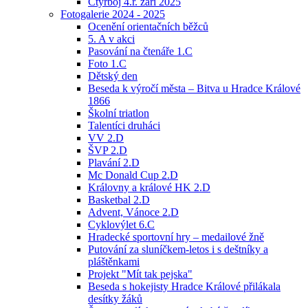
Čtyřboj 4.r. září 2025
Fotogalerie 2024 - 2025
Ocenění orientačních běžců
5. A v akci
Pasování na čtenáře 1.C
Foto 1.C
Dětský den
Beseda k výročí města – Bitva u Hradce Králové
1866
Školní triatlon
Talentíci druháci
VV 2.D
ŠVP 2.D
Plavání 2.D
Mc Donald Cup 2.D
Královny a králové HK 2.D
Basketbal 2.D
Advent, Vánoce 2.D
Cyklovýlet 6.C
Hradecké sportovní hry – medailové žně
Putování za sluníčkem-letos i s deštníky a
pláštěnkami
Projekt "Mít tak pejska"
Beseda s hokejisty Hradce Králové přilákala
desítky žáků