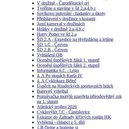
V družině - Čarodějnický rej
Tvoříme a stavíme v šd 2.a,4.b,c
Sovíkovo putování - hádanky a úkoly
Představení v družince s kozami
Jarní karneval v družinách
Hrátky v družině 2.a,4.b,c
Harry Potter ve šd 2.a
ŠD 2.A - Expedice na Hvězdárnu a letíme
ŠD 1.C - Červen
ŠD 2.B - Červen
Vyhlášení OB
Ocenění úspěšných žáků 1. stupně
Ocenění úspěšných žáků 2. stupně
Informatika 6.C - Lego
4. A Po stopách Karla IV
4. A Cyklokurz Běleč
Úspěch na Hradeckých sportovních hrách
Barevný volejbal
Poznávačka motýlů uzavřela přírodovědný rok
na 1. stupni
Atletický trojboj 2026
Cyklovýlet 7.C - Častolovice
Exkurze do Zahrady léčivých rostlin HK
Vybíjená - chlapci z 5. tříd
1.B čteme a hrajeme si