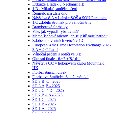
Exkurze Hrádek u Nechanic 1.B
1.B - Mikuláš, andělé a čerti
Řemeslo má zlaté dno
Návštěva 8.A v Labské SOŠ a SOU Pardubice
1.C zdobila stromek pro vánoční trhy
Bramborové florbalky
Víte, jak vypadá ryba uvnitř?
Máme šachové talenty, jen se ještě musí narodit
Zdobení adventních věnců v 1.C
European Xmas Tree Decoration Exchange 2025
3.A + 4.C Part I
Vánoční pečení s rodiči ve 3.B
Okresní finále - 6.+7.+(8.) tříd
Návštěva 6.C v hokejovém klubu Mountfield
HK
Florbal starších dívek
Florbal ve Smiřicích 6. a 7. ročníků
ŠD 3.B, C - 2025
ŠD 3.A,B - 2025
ŠD 2.C, 4.D - 2025
ŠD 2.B,4.A - 2025
ŠD 1.C - 2025
ŠD 1.B - 2025
ŠD 1.A - 2025