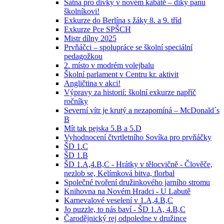
Šatna pro dívky v novém kabátě – díky panu
školníkovi!
Exkurze do Berlína s žáky 8. a 9. tříd
Exkurze Pce SPŠCH
Mistr dílny 2025
Prvňáčci – spolupráce se školní speciální
pedagožkou
2. místo v modrém volejbalu
Školní parlament v Centru kr. aktivit
Angličtina v akci!
Výpravy za historií: školní exkurze napříč
ročníky
Severní vítr je krutý a nezapomíná – McDonald´s
B
Mít tak pejska 5.B a 5.D
Vyhodnocení čtvrtletního Sovíka pro prvňáčky
ŠD 1.C
ŠD 1.B
ŠD 1.A,4.B,C - Hrátky v tělocvičně - Člověče,
nezlob se, Kelímková bitva, florbal
Společné tvoření družinkového jarního stromu
Knihovna na Novém Hradci - U Labutě
Karnevalové veselení v 1.A,4.B,C
Jo puzzle, to nás baví - ŠD 1.A, 4.B,C
Čarodějnický rej odpoledne v družince