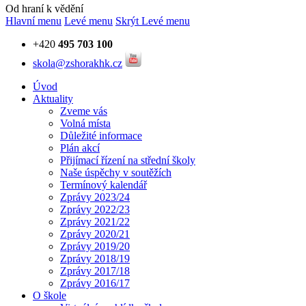
Od hraní k vědění
Hlavní menu
Levé menu
Skrýt Levé menu
+420
495 703 100
skola@zshorakhk.cz
Úvod
Aktuality
Zveme vás
Volná místa
Důležité informace
Plán akcí
Přijímací řízení na střední školy
Naše úspěchy v soutěžích
Termínový kalendář
Zprávy 2023/24
Zprávy 2022/23
Zprávy 2021/22
Zprávy 2020/21
Zprávy 2019/20
Zprávy 2018/19
Zprávy 2017/18
Zprávy 2016/17
O škole