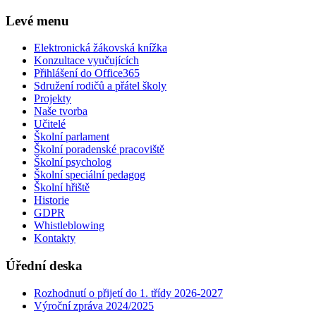
Levé menu
Elektronická žákovská knížka
Konzultace vyučujících
Přihlášení do Office365
Sdružení rodičů a přátel školy
Projekty
Naše tvorba
Učitelé
Školní parlament
Školní poradenské pracoviště
Školní psycholog
Školní speciální pedagog
Školní hřiště
Historie
GDPR
Whistleblowing
Kontakty
Úřední deska
Rozhodnutí o přijetí do 1. třídy 2026-2027
Výroční zpráva 2024/2025