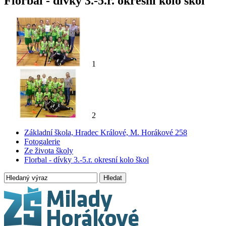
Florbal - dívky 3.-5.r. okresní kolo škol
1
2
Základní škola, Hradec Králové, M. Horákové 258
Fotogalerie
Ze života školy
Florbal - dívky 3.-5.r. okresní kolo škol
Hledat