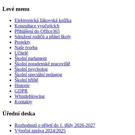
Levé menu
Elektronická žákovská knížka
Konzultace vyučujících
Přihlášení do Office365
Sdružení rodičů a přátel školy
Projekty
Naše tvorba
Učitelé
Školní parlament
Školní poradenské pracoviště
Školní psycholog
Školní speciální pedagog
Školní hřiště
Historie
GDPR
Whistleblowing
Kontakty
Úřední deska
Rozhodnutí o přijetí do 1. třídy 2026-2027
Výroční zpráva 2024/2025