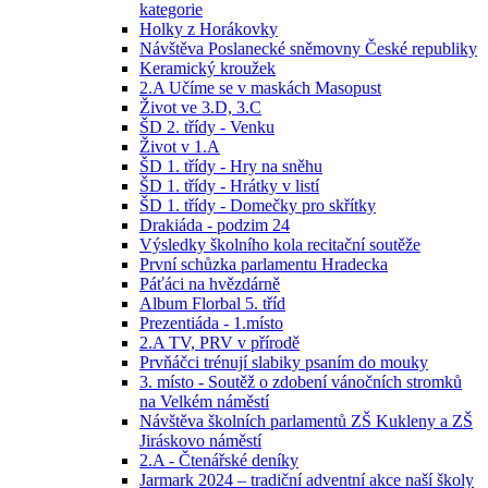
kategorie
Holky z Horákovky
Návštěva Poslanecké sněmovny České republiky
Keramický kroužek
2.A Učíme se v maskách Masopust
Život ve 3.D, 3.C
ŠD 2. třídy - Venku
Život v 1.A
ŠD 1. třídy - Hry na sněhu
ŠD 1. třídy - Hrátky v listí
ŠD 1. třídy - Domečky pro skřítky
Drakiáda - podzim 24
Výsledky školního kola recitační soutěže
První schůzka parlamentu Hradecka
Páťáci na hvězdárně
Album Florbal 5. tříd
Prezentiáda - 1.místo
2.A TV, PRV v přírodě
Prvňáčci trénují slabiky psaním do mouky
3. místo - Soutěž o zdobení vánočních stromků
na Velkém náměstí
Návštěva školních parlamentů ZŠ Kukleny a ZŠ
Jiráskovo náměstí
2.A - Čtenářské deníky
Jarmark 2024 – tradiční adventní akce naší školy