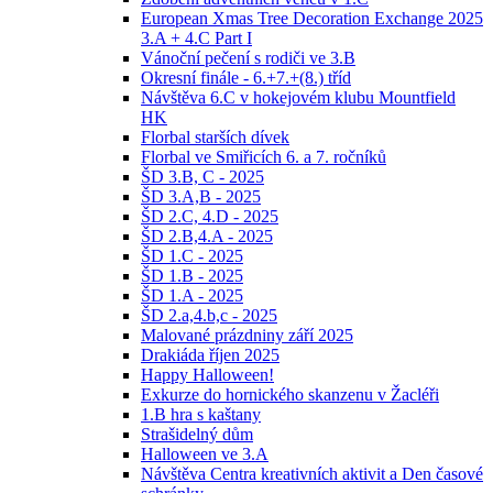
European Xmas Tree Decoration Exchange 2025
3.A + 4.C Part I
Vánoční pečení s rodiči ve 3.B
Okresní finále - 6.+7.+(8.) tříd
Návštěva 6.C v hokejovém klubu Mountfield
HK
Florbal starších dívek
Florbal ve Smiřicích 6. a 7. ročníků
ŠD 3.B, C - 2025
ŠD 3.A,B - 2025
ŠD 2.C, 4.D - 2025
ŠD 2.B,4.A - 2025
ŠD 1.C - 2025
ŠD 1.B - 2025
ŠD 1.A - 2025
ŠD 2.a,4.b,c - 2025
Malované prázdniny září 2025
Drakiáda říjen 2025
Happy Halloween!
Exkurze do hornického skanzenu v Žacléři
1.B hra s kaštany
Strašidelný dům
Halloween ve 3.A
Návštěva Centra kreativních aktivit a Den časové