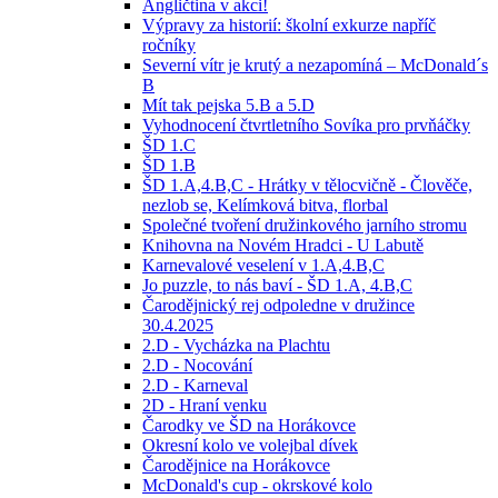
Angličtina v akci!
Výpravy za historií: školní exkurze napříč
ročníky
Severní vítr je krutý a nezapomíná – McDonald´s
B
Mít tak pejska 5.B a 5.D
Vyhodnocení čtvrtletního Sovíka pro prvňáčky
ŠD 1.C
ŠD 1.B
ŠD 1.A,4.B,C - Hrátky v tělocvičně - Člověče,
nezlob se, Kelímková bitva, florbal
Společné tvoření družinkového jarního stromu
Knihovna na Novém Hradci - U Labutě
Karnevalové veselení v 1.A,4.B,C
Jo puzzle, to nás baví - ŠD 1.A, 4.B,C
Čarodějnický rej odpoledne v družince
30.4.2025
2.D - Vycházka na Plachtu
2.D - Nocování
2.D - Karneval
2D - Hraní venku
Čarodky ve ŠD na Horákovce
Okresní kolo ve volejbal dívek
Čarodějnice na Horákovce
McDonald's cup - okrskové kolo