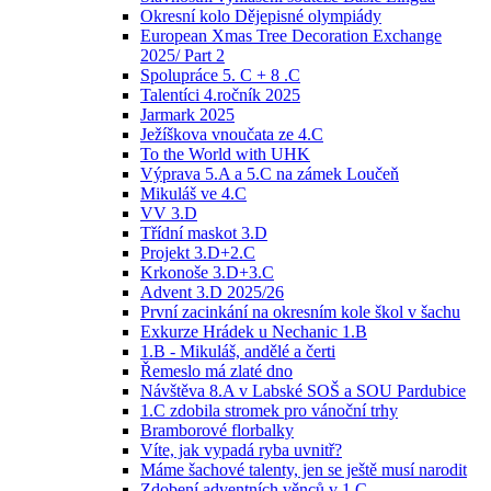
Okresní kolo Dějepisné olympiády
European Xmas Tree Decoration Exchange
2025/ Part 2
Spolupráce 5. C + 8 .C
Talentíci 4.ročník 2025
Jarmark 2025
Ježíškova vnoučata ze 4.C
To the World with UHK
Výprava 5.A a 5.C na zámek Loučeň
Mikuláš ve 4.C
VV 3.D
Třídní maskot 3.D
Projekt 3.D+2.C
Krkonoše 3.D+3.C
Advent 3.D 2025/26
První zacinkání na okresním kole škol v šachu
Exkurze Hrádek u Nechanic 1.B
1.B - Mikuláš, andělé a čerti
Řemeslo má zlaté dno
Návštěva 8.A v Labské SOŠ a SOU Pardubice
1.C zdobila stromek pro vánoční trhy
Bramborové florbalky
Víte, jak vypadá ryba uvnitř?
Máme šachové talenty, jen se ještě musí narodit
Zdobení adventních věnců v 1.C