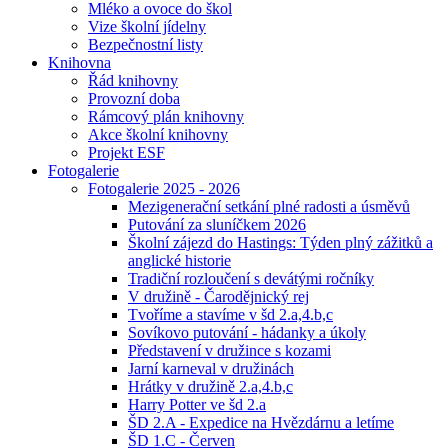
Mléko a ovoce do škol
Vize školní jídelny
Bezpečnostní listy
Knihovna
Řád knihovny
Provozní doba
Rámcový plán knihovny
Akce školní knihovny
Projekt ESF
Fotogalerie
Fotogalerie 2025 - 2026
Mezigenerační setkání plné radosti a úsměvů
Putování za sluníčkem 2026
Školní zájezd do Hastings: Týden plný zážitků a
anglické historie
Tradiční rozloučení s devátými ročníky
V družině - Čarodějnický rej
Tvoříme a stavíme v šd 2.a,4.b,c
Sovíkovo putování - hádanky a úkoly
Představení v družince s kozami
Jarní karneval v družinách
Hrátky v družině 2.a,4.b,c
Harry Potter ve šd 2.a
ŠD 2.A - Expedice na Hvězdárnu a letíme
ŠD 1.C - Červen