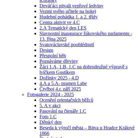
schránky
Deváťáci pitvali vepřové ledviny
Vezmi svého učitele na hokej
Hudební pohádka 1. a 2. třídy
Centra aktivit ve 4.C
2.A Tematický den LES
Slavnostní inaugurace žákovského parlamentu -
13. října 2025
Svatováclavské poohlédnutí
Design
Přespolní běh
Poznáváme dřeviny
Žáci 1.A, 1.B, 1.C na dobrodružné výpravě s
lvíčkem Gustíkem
Dožínky 2025 - 4.D
4.A a 5.A- pramen Labe
Čtyřboj 4.r. září 2025
Fotogalerie 2024 - 2025
Ocenění orientačních běžců
5. A v akci
Pasování na čtenáře 1.C
Foto 1.C
Dětský den
Beseda k výročí města – Bitva u Hradce Králové
1866