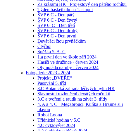
Za krásami HK - Projektový den pátého ročníku
Týden basketbalu na 1. stupni
ŠVP 6.C - Den pátý
ŠVP 6.C - Den čtvrtý
ŠVP 6. C - Den třetí
ŠVP 6.C - Den druhý
ŠVP 6.C - Den první
Deváťáci čtou prvňáčkům
Čtyřboj
Sněžka 5. A, C
1.a první den ve škole září 2024
Hasiči ve družince - červen 2024
Olympiáda naruby - červen 2024
Fotogalerie 2023 - 2024
Projekt „DVEŘE“
Pasování 5. tříd
3.C Botanická zahrada léčivých bylin HK
Slavnostní rozloučení devátých ročníků
3.C a tvoření a rautík na závěr 3. třídy
4. A a 4. C - Megabrouci, Kuňka a Hrajme si i
hlavou
Robot Loona
Třídnická hodina v 5.C
4.C cyklovýlet 2024
4.A Cyklokurz Běleč 2024