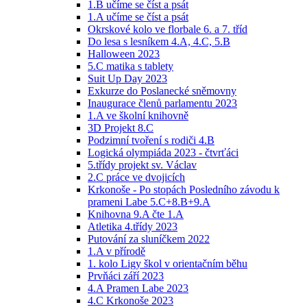
1.B učíme se číst a psát
1.A učíme se číst a psát
Okrskové kolo ve florbale 6. a 7. tříd
Do lesa s lesníkem 4.A, 4.C, 5.B
Halloween 2023
5.C matika s tablety
Suit Up Day 2023
Exkurze do Poslanecké sněmovny
Inaugurace členů parlamentu 2023
1.A ve školní knihovně
3D Projekt 8.C
Podzimní tvoření s rodiči 4.B
Logická olympiáda 2023 - čtvrťáci
5.třídy projekt sv. Václav
2.C práce ve dvojicích
Krkonoše - Po stopách Posledního závodu k
prameni Labe 5.C+8.B+9.A
Knihovna 9.A čte 1.A
Atletika 4.třídy 2023
Putování za sluníčkem 2022
1.A v přírodě
1. kolo Ligy škol v orientačním běhu
Prvňáci září 2023
4.A Pramen Labe 2023
4.C Krkonoše 2023