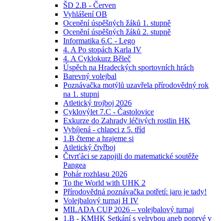
ŠD 2.B - Červen
Vyhlášení OB
Ocenění úspěšných žáků 1. stupně
Ocenění úspěšných žáků 2. stupně
Informatika 6.C - Lego
4. A Po stopách Karla IV
4. A Cyklokurz Běleč
Úspěch na Hradeckých sportovních hrách
Barevný volejbal
Poznávačka motýlů uzavřela přírodovědný rok
na 1. stupni
Atletický trojboj 2026
Cyklovýlet 7.C - Častolovice
Exkurze do Zahrady léčivých rostlin HK
Vybíjená - chlapci z 5. tříd
1.B čteme a hrajeme si
Atletický čtyřboj
Čtvrťáci se zapojili do matematické soutěže
Pangea
Pohár rozhlasu 2026
To the World with UHK 2
Přírodovědná poznávačka potřetí: jaro je tady!
Volejbalový turnaj H IV
MILADA CUP 2026 – volejbalový turnaj
1.B - KMHK Setkání s velrybou aneb poprvé v