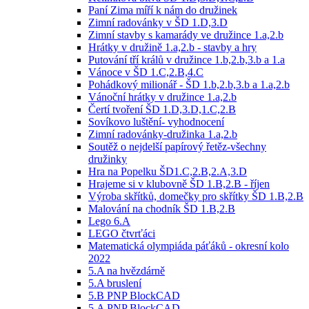
Paní Zima míří k nám do družinek
Zimní radovánky v ŠD 1.D,3.D
Zimní stavby s kamarády ve družince 1.a,2.b
Hrátky v družině 1.a,2.b - stavby a hry
Putování tří králů v družince 1.b,2.b,3.b a 1.a
Vánoce v ŠD 1.C,2.B,4.C
Pohádkový milionář - ŠD 1.b,2.b,3.b a 1.a,2.b
Vánoční hrátky v družince 1.a,2.b
Čertí tvoření ŠD 1.D,3.D,1.C,2.B
Sovíkovo luštění- vyhodnocení
Zimní radovánky-družinka 1.a,2.b
Soutěž o nejdelší papírový řetěz-všechny
družinky
Hra na Popelku ŠD1.C,2.B,2.A,3.D
Hrajeme si v klubovně ŠD 1.B,2.B - říjen
Výroba skřítků, domečky pro skřítky ŠD 1.B,2.B
Malování na chodník ŠD 1.B,2.B
Lego 6.A
LEGO čtvrťáci
Matematická olympiáda páťáků - okresní kolo
2022
5.A na hvězdárně
5.A bruslení
5.B PNP BlockCAD
5.A PNP BlockCAD