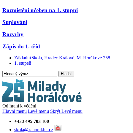
Rozmístění učeben na 1. stupni
Suplování
Rozvrhy
Zápis do 1. tříd
Základní škola, Hradec Králové, M. Horákové 258
1. stupeň
Hledat
Od hraní k vědění
Hlavní menu
Levé menu
Skrýt Levé menu
+420
495 703 100
skola@zshorakhk.cz