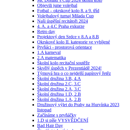
Mc Donald´s Cup 2024 školní kolo
Objevili jsme volejbal
Fotbal – okrskové kolo 8. a 9. tříd
Volejbalový turnaj Milada Cup
Naši úspěšní recitátoři 2024
4. A. a 4.C Praha exkurze
Retro day
Projektový den Srdce v 8.A a 8.B
Okrskové kolo II. kategorie ve vybíjené
Prvňáci - prostorová orientace
1.A karneval
2.A matematika
Školní kolo recitační soutěže
Skvělý úspěch v Prezentiádě 2024!
Týmová hra o co nejdelší papírový řetěz
Školní družina 3.B, 4.A
Školní družina 2.C, 3.C
Školní družina 2.A, 3.C
Školní družina 1.D, 2.B
Školní družina 1.A, 2.B
Družinový výlet do Prahy na Hurvínka 2023
listopad
Začínáme s prvňáčky
1.D si píše VYSVĚDČENÍ
Bad Hair Day