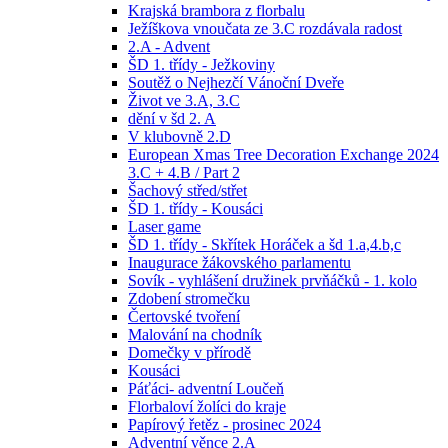
Krajská brambora z florbalu
Ježíškova vnoučata ze 3.C rozdávala radost
2.A - Advent
ŠD 1. třídy - Ježkoviny
Soutěž o Nejhezčí Vánoční Dveře
Život ve 3.A, 3.C
dění v šd 2. A
V klubovně 2.D
European Xmas Tree Decoration Exchange 2024
3.C + 4.B / Part 2
Šachový střed/střet
ŠD 1. třídy - Kousáci
Laser game
ŠD 1. třídy - Skřítek Horáček a šd 1.a,4.b,c
Inaugurace žákovského parlamentu
Sovík - vyhlášení družinek prvňáčků - 1. kolo
Zdobení stromečku
Čertovské tvoření
Malování na chodník
Domečky v přírodě
Kousáci
Páťáci- adventní Loučeň
Florbaloví žolíci do kraje
Papírový řetěz - prosinec 2024
Adventní věnce 2.A