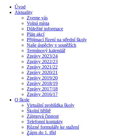
Úvod
Aktuality
Zveme vás
Volná místa
Důležité informace
Plán akcí
Přijímací řízení na střední školy
Naše úspěchy v soutěžích
Termínový kalendář
Zprávy 2023/24
Zprávy 2022/23
Zprávy 2021/22
Zprávy 2020/21
Zprávy 2019/20
Zprávy 2018/19
Zprávy 2017/18
Zprávy 2016/17
O škole
Virtuální prohlídka školy
Školní hřiště
Zájmová činnost
Telefonní kontakty
Různé formuláře ke stažení
Zápis do 1. tříd