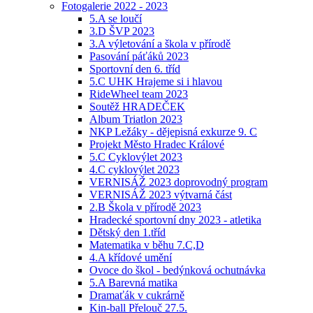
Fotogalerie 2022 - 2023
5.A se loučí
3.D ŠVP 2023
3.A výletování a škola v přírodě
Pasování páťáků 2023
Sportovní den 6. tříd
5.C UHK Hrajeme si i hlavou
RideWheel team 2023
Soutěž HRADEČEK
Album Triatlon 2023
NKP Ležáky - dějepisná exkurze 9. C
Projekt Město Hradec Králové
5.C Cyklovýlet 2023
4.C cyklovýlet 2023
VERNISÁŽ 2023 doprovodný program
VERNISÁŽ 2023 výtvarná část
2.B Škola v přírodě 2023
Hradecké sportovní dny 2023 - atletika
Dětský den 1.tříd
Matematika v běhu 7.C,D
4.A křídové umění
Ovoce do škol - bedýnková ochutnávka
5.A Barevná matika
Dramaťák v cukrárně
Kin-ball Přelouč 27.5.