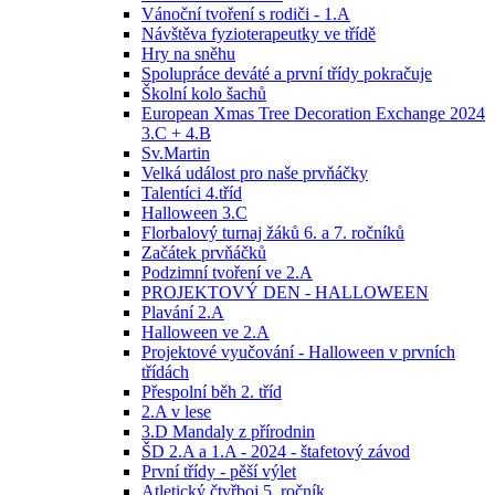
Vánoční tvoření s rodiči - 1.A
Návštěva fyzioterapeutky ve třídě
Hry na sněhu
Spolupráce deváté a první třídy pokračuje
Školní kolo šachů
European Xmas Tree Decoration Exchange 2024
3.C + 4.B
Sv.Martin
Velká událost pro naše prvňáčky
Talentíci 4.tříd
Halloween 3.C
Florbalový turnaj žáků 6. a 7. ročníků
Začátek prvňáčků
Podzimní tvoření ve 2.A
PROJEKTOVÝ DEN - HALLOWEEN
Plavání 2.A
Halloween ve 2.A
Projektové vyučování - Halloween v prvních
třídách
Přespolní běh 2. tříd
2.A v lese
3.D Mandaly z přírodnin
ŠD 2.A a 1.A - 2024 - štafetový závod
První třídy - pěší výlet
Atletický čtyřboj 5. ročník