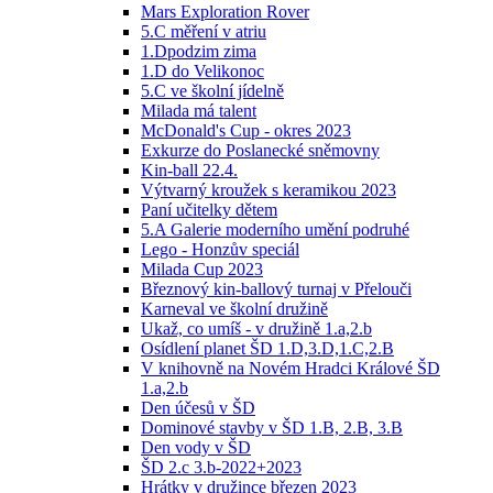
Mars Exploration Rover
5.C měření v atriu
1.Dpodzim zima
1.D do Velikonoc
5.C ve školní jídelně
Milada má talent
McDonald's Cup - okres 2023
Exkurze do Poslanecké sněmovny
Kin-ball 22.4.
Výtvarný kroužek s keramikou 2023
Paní učitelky dětem
5.A Galerie moderního umění podruhé
Lego - Honzův speciál
Milada Cup 2023
Březnový kin-ballový turnaj v Přelouči
Karneval ve školní družině
Ukaž, co umíš - v družině 1.a,2.b
Osídlení planet ŠD 1.D,3.D,1.C,2.B
V knihovně na Novém Hradci Králové ŠD
1.a,2.b
Den účesů v ŠD
Dominové stavby v ŠD 1.B, 2.B, 3.B
Den vody v ŠD
ŠD 2.c 3.b-2022+2023
Hrátky v družince březen 2023