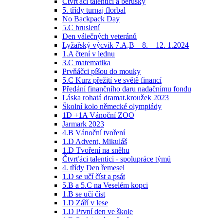
Čtvrťáci talentíci a berušky
5. třídy turnaj florbal
No Backpack Day
5.C bruslení
Den válečných veteránů
Lyžařský výcvik 7.A,B – 8. – 12. 1.2024
1.A čtení v lednu
3.C matematika
Prvňáčci píšou do mouky
5.C Kurz přežití ve světě financí
Předání finančního daru nadačnímu fondu
Láska rohatá dramat.kroužek 2023
Školní kolo německé olympiády
1D +1A Vánoční ZOO
Jarmark 2023
4.B Vánoční tvoření
1.D Advent, Mikuláš
1.D Tvoření na sněhu
Čtvrťáci talentíci - spolupráce týmů
4. třídy Den řemesel
1.D se učí číst a psát
5.B a 5.C na Veselém kopci
1.B se učí číst
1.D Září v lese
1.D První den ve škole