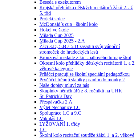
Beseda s exekutorem
Krajská přehlídka dětských recitátorů žáků 2. až
5. tříd
Projekt srdce
McDonald´s cup - školní kolo
Hokej ve škole
Milada Cup 2025
Milada Cup 2025 - 2.A
Žáci 3.D, 5.B a 5.D zasadili svůj vánoční
stromeček do hradeckých lesů
Bronzová medaile z kin -ballového turnaje škol
Okresní kolo přehlídky dětských recitátorů 1. a 2.
věkové kategorie
Prňáčci pracují se školní speciální pedagožkou
Prvňáčci trénují slabiky psaním do mouky 2
Naše dopisy mluví za nás
Skupinky němčinářů z 8. ročníků na UHK
St. Patrick's Day
Přespávačka 2.A
Výlet Nechanice 1.C
Spolupráce 1.C a 9.C
Mikuláš 1.C
LYŽOVÁNÍ 1. třídy
1.C
Školní kolo recitační soutěže žáků 1. a 2. věkové