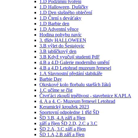
1.D Podzimní tvoření
1.D Halloween, Dušičky
1.D Den slušného oblečení
1.D Čtení s deváťaky
1.D Barbie den
1.D Adventní věnce
Hodina pohybu navíc
3. třídy HALLOWEEN
3.B výlet do Šestajovic
3.B jablíčkový den
3.B Když vyučují studenti PdF
4.B a 4.D Galerie moderního umění
4.B a 4.D Letohrad muzeum řemesel
1.A Slavnostní předání slabikáře
Barbie Day
Okrskové kolo florbalu starších žáků
1.C učíme se číst
Čtvrťáci zkouší trpělivost - stavebnice KAPLA
4. A a 4. C- Muzeum řemesel Letohrad
Keramický kroužek 2023
Sportovní odpoledne 1 tříd ŠD
ŠD 3.B, 4.A září a říjen
září a říjen ŠD 2.D, 2.C a 3.C
ŠD 2.A, 3.C září a říjen
ŠD 1.A,2.B září a říjen