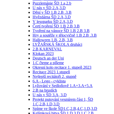
Puzzlemánie ŠD 1.a,2.b
U nás v ŠD 2.A,3.D
Dění v ŠD 1.B 2.B .3.B
Hvězdárna ŠD 2.A,3.D
V lesoparku ŠD 2.A,3.D
Čertí tvoření ŠD 1.B 2.B 3.B
Tvoření na vánoce ŠD 1.B 2.B 3.B
Hry a soutěže v tělocvičně 1.B 2.B .3.B
Halloween 1.B, 2.B, 3.B
LYŽAŘSKÁ ŠKOLA druháci
2.B KARNEVAL
Klokan 2023
Deutsch an der Uni
1.C čteme a píšeme
Okresní kolo recitace 1. stupeň 2023
Recitace 2023 1.stupeň
Nejlepší recitátoři 2. stupně
6.A - Lego - cyklista
Lyžování v Sedloňově 1.A+3.A+5.A
2.B na bruslích
U nás v ŠD 3.A, 3.D
Projekt putování vesmírem část 1, ŠD
1.C,2.B,1.D,3.D
Spíme ve škole ŠD1.C,2.B,4.C,1.D,3.D
Kelímková bitva ŠD 1.D,3.D,1.C,2.B