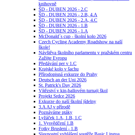
knihovně
ŠD - DUBEN 2026 - 2.C
ŠD - DUBEN 2026 - 2.B, 4.A
ŠD - DUBEN 2026 - 2.A, 4.C
ŠD - DUBEN 2026 - 1.B
ŠD - DUBEN 2026 - 1.A
McDonald´s cup - školní kolo 2026
Czech Cycling Academy Roadshow na naší
škole!
Návštěva školního parlamentu v pražském centru
Zažijte Evropu
Předávání per v 1.C
Krajské kolo v šachu
Přírodopisná exkurze do Prahy
Deutsch an der Uni 2026
St. Patrick's Day 2026
Vítězství v kin-ballovém turnaji škol
Projekt Srdce 2026
Exkurze do naší školní jídelny
3.A AJ v přírodě
Poznáváme ptáky
Lyžáček 1.A, 1.B, 1.C
1. Vysvědčení 1.B
Fotky Bruslení - 1.B
Slavnostní vyhlášení soutěže Basic Lingua