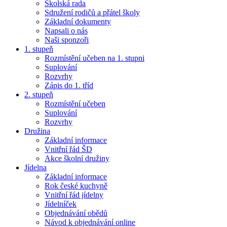
Školská rada
Sdružení rodičů a přátel školy
Základní dokumenty
Napsali o nás
Naši sponzoři
1. stupeň
Rozmístění učeben na 1. stupni
Suplování
Rozvrhy
Zápis do 1. tříd
2. stupeň
Rozmístění učeben
Suplování
Rozvrhy
Družina
Základní informace
Vnitřní řád ŠD
Akce školní družiny
Jídelna
Základní informace
Rok české kuchyně
Vnitřní řád jídelny
Jídelníček
Objednávání obědů
Návod k objednávání online