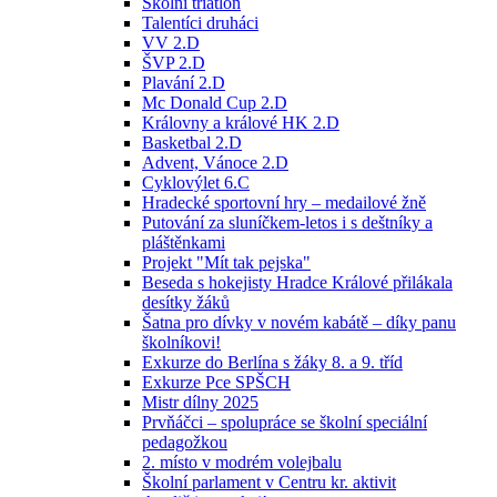
Školní triatlon
Talentíci druháci
VV 2.D
ŠVP 2.D
Plavání 2.D
Mc Donald Cup 2.D
Královny a králové HK 2.D
Basketbal 2.D
Advent, Vánoce 2.D
Cyklovýlet 6.C
Hradecké sportovní hry – medailové žně
Putování za sluníčkem-letos i s deštníky a
pláštěnkami
Projekt "Mít tak pejska"
Beseda s hokejisty Hradce Králové přilákala
desítky žáků
Šatna pro dívky v novém kabátě – díky panu
školníkovi!
Exkurze do Berlína s žáky 8. a 9. tříd
Exkurze Pce SPŠCH
Mistr dílny 2025
Prvňáčci – spolupráce se školní speciální
pedagožkou
2. místo v modrém volejbalu
Školní parlament v Centru kr. aktivit