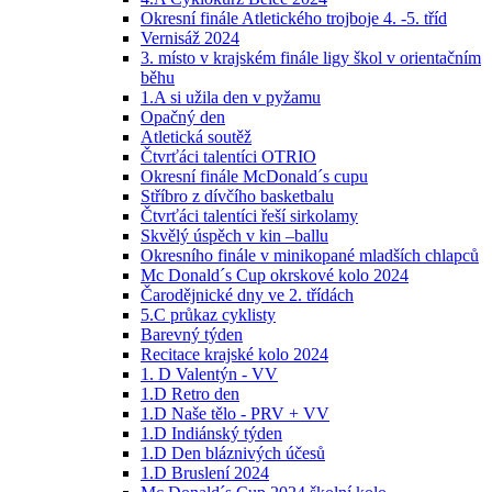
Okresní finále Atletického trojboje 4. -5. tříd
Vernisáž 2024
3. místo v krajském finále ligy škol v orientačním
běhu
1.A si užila den v pyžamu
Opačný den
Atletická soutěž
Čtvrťáci talentíci OTRIO
Okresní finále McDonald´s cupu
Stříbro z dívčího basketbalu
Čtvrťáci talentíci řeší sirkolamy
Skvělý úspěch v kin –ballu
Okresního finále v minikopané mladších chlapců
Mc Donald´s Cup okrskové kolo 2024
Čarodějnické dny ve 2. třídách
5.C průkaz cyklisty
Barevný týden
Recitace krajské kolo 2024
1. D Valentýn - VV
1.D Retro den
1.D Naše tělo - PRV + VV
1.D Indiánský týden
1.D Den bláznivých účesů
1.D Bruslení 2024