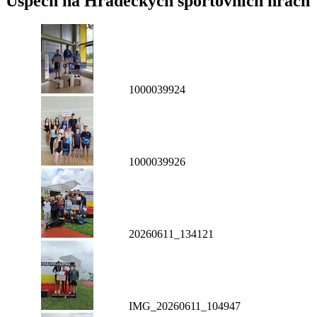
Úspěch na Hradeckých sportovních hrách
1000039924
1000039926
20260611_134121
IMG_20260611_104947