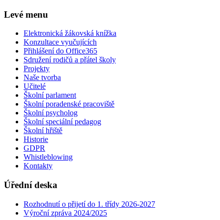
Levé menu
Elektronická žákovská knížka
Konzultace vyučujících
Přihlášení do Office365
Sdružení rodičů a přátel školy
Projekty
Naše tvorba
Učitelé
Školní parlament
Školní poradenské pracoviště
Školní psycholog
Školní speciální pedagog
Školní hřiště
Historie
GDPR
Whistleblowing
Kontakty
Úřední deska
Rozhodnutí o přijetí do 1. třídy 2026-2027
Výroční zpráva 2024/2025