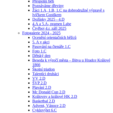
Přespolní běh
Poznáváme dřeviny
Žáci 1.A, 1.B, 1.C na dobrodružné výpravě s
lvíčkem Gustíkem
Dožínky 2025 - 4.D
4.A a 5.A- pramen Labe
Čtyřboj 4.r. září 2025
Fotogalerie 2024 - 2025
Ocenění orientačních běžců
5. A v akci
Pasování na čtenáře 1.C
Foto 1.C
Dětský den
Beseda k výročí města – Bitva u Hradce Králové
1866
Školní triatlon
Talentíci druháci
VV 2.D
ŠVP 2.D
Plavání 2.D
Mc Donald Cup 2.D
Královny a králové HK 2.D
Basketbal 2.D
Advent, Vánoce 2.D
Cyklovýlet 6.C