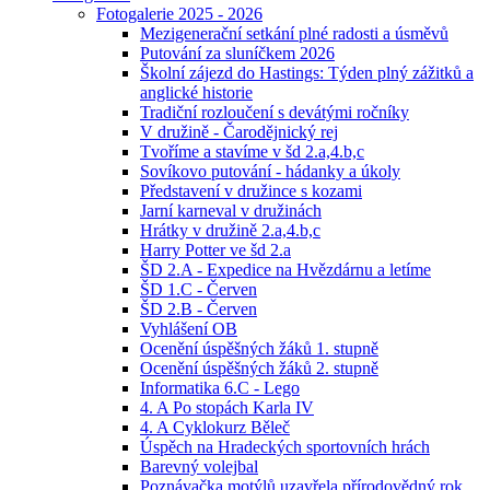
Fotogalerie 2025 - 2026
Mezigenerační setkání plné radosti a úsměvů
Putování za sluníčkem 2026
Školní zájezd do Hastings: Týden plný zážitků a
anglické historie
Tradiční rozloučení s devátými ročníky
V družině - Čarodějnický rej
Tvoříme a stavíme v šd 2.a,4.b,c
Sovíkovo putování - hádanky a úkoly
Představení v družince s kozami
Jarní karneval v družinách
Hrátky v družině 2.a,4.b,c
Harry Potter ve šd 2.a
ŠD 2.A - Expedice na Hvězdárnu a letíme
ŠD 1.C - Červen
ŠD 2.B - Červen
Vyhlášení OB
Ocenění úspěšných žáků 1. stupně
Ocenění úspěšných žáků 2. stupně
Informatika 6.C - Lego
4. A Po stopách Karla IV
4. A Cyklokurz Běleč
Úspěch na Hradeckých sportovních hrách
Barevný volejbal
Poznávačka motýlů uzavřela přírodovědný rok