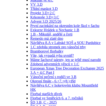
Mikuláš ve 4.C
VV 3.D
Třídní maskot 3.D
Projekt 3.D+2.C
Krkonoše 3.D+3.C
Advent 3.D 2025/26
První zacinkání na okresním kole škol v šachu
Exkurze Hrádek u Nechanic 1.B
1.B - Mikuláš, andělé a čerti
Řemeslo má zlaté dno
Návštěva 8.A v Labské SOŠ a SOU Pardubice
1.C zdobila stromek pro vánoční trhy
Bramborové florbalky
Víte, jak vypadá ryba uvnitř?
Máme šachové talenty, jen se ještě musí narodit
Zdobení adventních věnců v 1.C
European Xmas Tree Decoration Exchange 2025
3.A + 4.C Part I
Vánoční pečení s rodiči ve 3.B
Okresní finále - 6.+7.+(8.) tříd
Návštěva 6.C v hokejovém klubu Mountfield
HK
Florbal starších dívek
Florbal ve Smiřicích 6. a 7. ročníků
ŠD 3.B, C - 2025