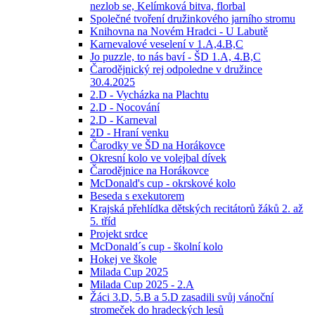
nezlob se, Kelímková bitva, florbal
Společné tvoření družinkového jarního stromu
Knihovna na Novém Hradci - U Labutě
Karnevalové veselení v 1.A,4.B,C
Jo puzzle, to nás baví - ŠD 1.A, 4.B,C
Čarodějnický rej odpoledne v družince
30.4.2025
2.D - Vycházka na Plachtu
2.D - Nocování
2.D - Karneval
2D - Hraní venku
Čarodky ve ŠD na Horákovce
Okresní kolo ve volejbal dívek
Čarodějnice na Horákovce
McDonald's cup - okrskové kolo
Beseda s exekutorem
Krajská přehlídka dětských recitátorů žáků 2. až
5. tříd
Projekt srdce
McDonald´s cup - školní kolo
Hokej ve škole
Milada Cup 2025
Milada Cup 2025 - 2.A
Žáci 3.D, 5.B a 5.D zasadili svůj vánoční
stromeček do hradeckých lesů