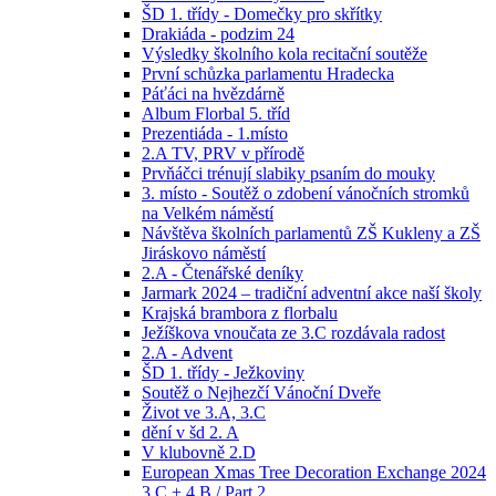
ŠD 1. třídy - Domečky pro skřítky
Drakiáda - podzim 24
Výsledky školního kola recitační soutěže
První schůzka parlamentu Hradecka
Páťáci na hvězdárně
Album Florbal 5. tříd
Prezentiáda - 1.místo
2.A TV, PRV v přírodě
Prvňáčci trénují slabiky psaním do mouky
3. místo - Soutěž o zdobení vánočních stromků
na Velkém náměstí
Návštěva školních parlamentů ZŠ Kukleny a ZŠ
Jiráskovo náměstí
2.A - Čtenářské deníky
Jarmark 2024 – tradiční adventní akce naší školy
Krajská brambora z florbalu
Ježíškova vnoučata ze 3.C rozdávala radost
2.A - Advent
ŠD 1. třídy - Ježkoviny
Soutěž o Nejhezčí Vánoční Dveře
Život ve 3.A, 3.C
dění v šd 2. A
V klubovně 2.D
European Xmas Tree Decoration Exchange 2024
3.C + 4.B / Part 2