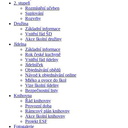
2. stupeň
Rozmístění učeben
Suplování
Rozvrhy
Družina
Základní informace
Vnitřní řád ŠD
Akce školní družiny
Jídelna
Základní informace
Rok české kuchyně
Vnitřní řád jídelny
Jídelníček
Objednávání obědů
Návod k objednávání online
Mléko a ovoce do škol
Vize školní jídelny
Bezpečnostní listy
Knihovna
Řád knihovny
Provozní doba
Rámcový plán knihovny
Akce školní knihovny
Projekt ESF
Fotogalerie