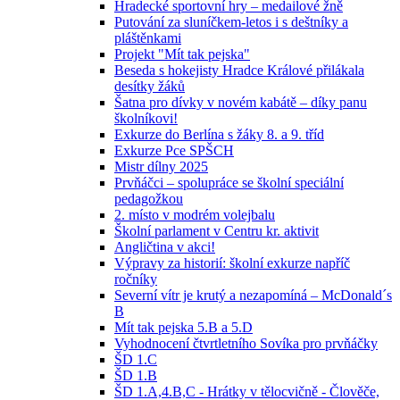
Hradecké sportovní hry – medailové žně
Putování za sluníčkem-letos i s deštníky a
pláštěnkami
Projekt "Mít tak pejska"
Beseda s hokejisty Hradce Králové přilákala
desítky žáků
Šatna pro dívky v novém kabátě – díky panu
školníkovi!
Exkurze do Berlína s žáky 8. a 9. tříd
Exkurze Pce SPŠCH
Mistr dílny 2025
Prvňáčci – spolupráce se školní speciální
pedagožkou
2. místo v modrém volejbalu
Školní parlament v Centru kr. aktivit
Angličtina v akci!
Výpravy za historií: školní exkurze napříč
ročníky
Severní vítr je krutý a nezapomíná – McDonald´s
B
Mít tak pejska 5.B a 5.D
Vyhodnocení čtvrtletního Sovíka pro prvňáčky
ŠD 1.C
ŠD 1.B
ŠD 1.A,4.B,C - Hrátky v tělocvičně - Člověče,