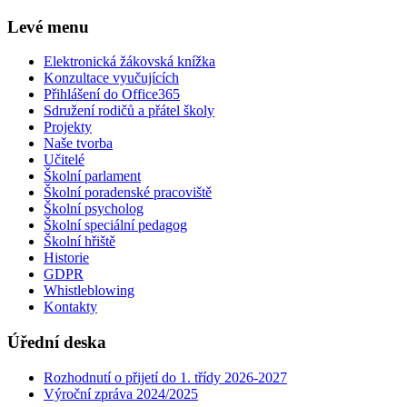
Levé menu
Elektronická žákovská knížka
Konzultace vyučujících
Přihlášení do Office365
Sdružení rodičů a přátel školy
Projekty
Naše tvorba
Učitelé
Školní parlament
Školní poradenské pracoviště
Školní psycholog
Školní speciální pedagog
Školní hřiště
Historie
GDPR
Whistleblowing
Kontakty
Úřední deska
Rozhodnutí o přijetí do 1. třídy 2026-2027
Výroční zpráva 2024/2025