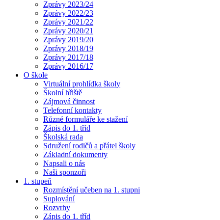
Zprávy 2023/24
Zprávy 2022/23
Zprávy 2021/22
Zprávy 2020/21
Zprávy 2019/20
Zprávy 2018/19
Zprávy 2017/18
Zprávy 2016/17
O škole
Virtuální prohlídka školy
Školní hřiště
Zájmová činnost
Telefonní kontakty
Různé formuláře ke stažení
Zápis do 1. tříd
Školská rada
Sdružení rodičů a přátel školy
Základní dokumenty
Napsali o nás
Naši sponzoři
1. stupeň
Rozmístění učeben na 1. stupni
Suplování
Rozvrhy
Zápis do 1. tříd