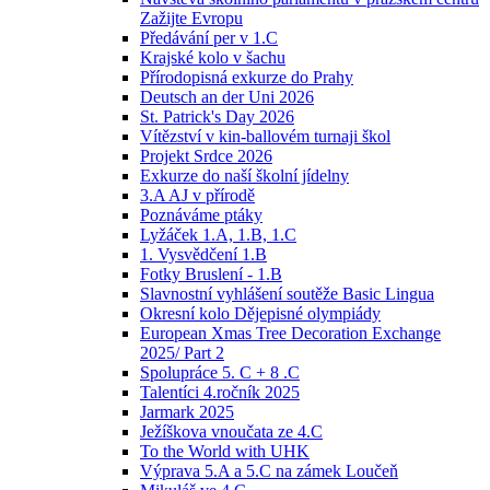
Zažijte Evropu
Předávání per v 1.C
Krajské kolo v šachu
Přírodopisná exkurze do Prahy
Deutsch an der Uni 2026
St. Patrick's Day 2026
Vítězství v kin-ballovém turnaji škol
Projekt Srdce 2026
Exkurze do naší školní jídelny
3.A AJ v přírodě
Poznáváme ptáky
Lyžáček 1.A, 1.B, 1.C
1. Vysvědčení 1.B
Fotky Bruslení - 1.B
Slavnostní vyhlášení soutěže Basic Lingua
Okresní kolo Dějepisné olympiády
European Xmas Tree Decoration Exchange
2025/ Part 2
Spolupráce 5. C + 8 .C
Talentíci 4.ročník 2025
Jarmark 2025
Ježíškova vnoučata ze 4.C
To the World with UHK
Výprava 5.A a 5.C na zámek Loučeň