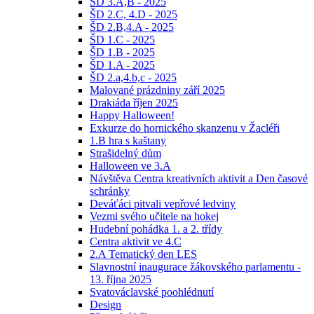
ŠD 3.A,B - 2025
ŠD 2.C, 4.D - 2025
ŠD 2.B,4.A - 2025
ŠD 1.C - 2025
ŠD 1.B - 2025
ŠD 1.A - 2025
ŠD 2.a,4.b,c - 2025
Malované prázdniny září 2025
Drakiáda říjen 2025
Happy Halloween!
Exkurze do hornického skanzenu v Žacléři
1.B hra s kaštany
Strašidelný dům
Halloween ve 3.A
Návštěva Centra kreativních aktivit a Den časové
schránky
Deváťáci pitvali vepřové ledviny
Vezmi svého učitele na hokej
Hudební pohádka 1. a 2. třídy
Centra aktivit ve 4.C
2.A Tematický den LES
Slavnostní inaugurace žákovského parlamentu -
13. října 2025
Svatováclavské poohlédnutí
Design