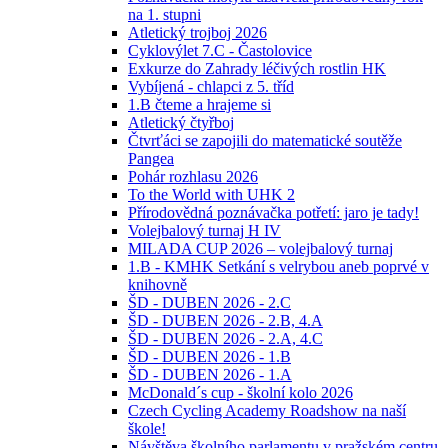
na 1. stupni
Atletický trojboj 2026
Cyklovýlet 7.C - Častolovice
Exkurze do Zahrady léčivých rostlin HK
Vybíjená - chlapci z 5. tříd
1.B čteme a hrajeme si
Atletický čtyřboj
Čtvrťáci se zapojili do matematické soutěže
Pangea
Pohár rozhlasu 2026
To the World with UHK 2
Přírodovědná poznávačka potřetí: jaro je tady!
Volejbalový turnaj H IV
MILADA CUP 2026 – volejbalový turnaj
1.B - KMHK Setkání s velrybou aneb poprvé v
knihovně
ŠD - DUBEN 2026 - 2.C
ŠD - DUBEN 2026 - 2.B, 4.A
ŠD - DUBEN 2026 - 2.A, 4.C
ŠD - DUBEN 2026 - 1.B
ŠD - DUBEN 2026 - 1.A
McDonald´s cup - školní kolo 2026
Czech Cycling Academy Roadshow na naší
škole!
Návštěva školního parlamentu v pražském centru