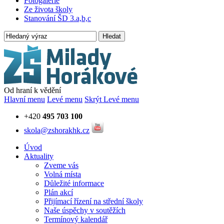
Fotogalerie
Ze života školy
Stanování ŠD 3.a,b,c
Hledat
Od hraní k vědění
Hlavní menu
Levé menu
Skrýt Levé menu
+420
495 703 100
skola@zshorakhk.cz
Úvod
Aktuality
Zveme vás
Volná místa
Důležité informace
Plán akcí
Přijímací řízení na střední školy
Naše úspěchy v soutěžích
Termínový kalendář