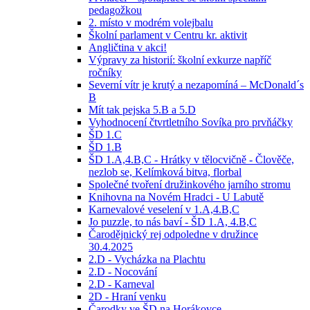
pedagožkou
2. místo v modrém volejbalu
Školní parlament v Centru kr. aktivit
Angličtina v akci!
Výpravy za historií: školní exkurze napříč
ročníky
Severní vítr je krutý a nezapomíná – McDonald´s
B
Mít tak pejska 5.B a 5.D
Vyhodnocení čtvrtletního Sovíka pro prvňáčky
ŠD 1.C
ŠD 1.B
ŠD 1.A,4.B,C - Hrátky v tělocvičně - Člověče,
nezlob se, Kelímková bitva, florbal
Společné tvoření družinkového jarního stromu
Knihovna na Novém Hradci - U Labutě
Karnevalové veselení v 1.A,4.B,C
Jo puzzle, to nás baví - ŠD 1.A, 4.B,C
Čarodějnický rej odpoledne v družince
30.4.2025
2.D - Vycházka na Plachtu
2.D - Nocování
2.D - Karneval
2D - Hraní venku
Čarodky ve ŠD na Horákovce