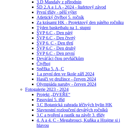
3.D Mandaly z přírodnin
ŠD 2.A a 1.A - 2024 - štafetový závod
První třídy - pěší výlet
Atletický čtyřboj 5. ročník
Za krásami HK - Projektový den pátého ročníku
Týden basketbalu na 1. stupni
ŠVP 6.C - Den pátý
ŠVP 6.C - Den čtvrtý
ŠVP 6. C - Den třetí
ŠVP 6.C - Den druhý
ŠVP 6.C - Den první
Deváťáci čtou prvňáčkům
Čtyřboj
Sněžka 5. A, C
1.a první den ve škole září 2024
Hasiči ve družince - červen 2024
Olympiáda naruby - červen 2024
Fotogalerie 2023 - 2024
Projekt „DVEŘE“
Pasování 5. tříd
3.C Botanická zahrada léčivých bylin HK
Slavnostní rozloučení devátých ročníků
3.C a tvoření a rautík na závěr 3. třídy
4. A a 4. C - Megabrouci, Kuňka a Hrajme si i
hlavou