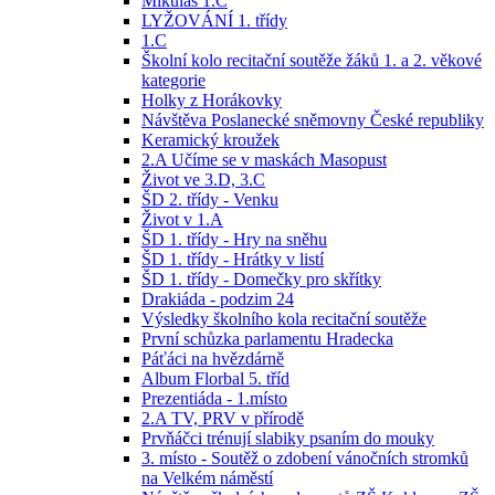
Mikuláš 1.C
LYŽOVÁNÍ 1. třídy
1.C
Školní kolo recitační soutěže žáků 1. a 2. věkové
kategorie
Holky z Horákovky
Návštěva Poslanecké sněmovny České republiky
Keramický kroužek
2.A Učíme se v maskách Masopust
Život ve 3.D, 3.C
ŠD 2. třídy - Venku
Život v 1.A
ŠD 1. třídy - Hry na sněhu
ŠD 1. třídy - Hrátky v listí
ŠD 1. třídy - Domečky pro skřítky
Drakiáda - podzim 24
Výsledky školního kola recitační soutěže
První schůzka parlamentu Hradecka
Páťáci na hvězdárně
Album Florbal 5. tříd
Prezentiáda - 1.místo
2.A TV, PRV v přírodě
Prvňáčci trénují slabiky psaním do mouky
3. místo - Soutěž o zdobení vánočních stromků
na Velkém náměstí