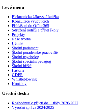
Levé menu
Elektronická žákovská knížka
Konzultace vyučujících
Přihlášení do Office365
Sdružení rodičů a přátel školy
Projekty
Naše tvorba
Učitelé
Školní parlament
Školní poradenské pracoviště
Školní psycholog
Školní speciální pedagog
Školní hřiště
Historie
GDPR
Whistleblowing
Kontakty
Úřední deska
Rozhodnutí o přijetí do 1. třídy 2026-2027
Výroční zpráva 2024/2025