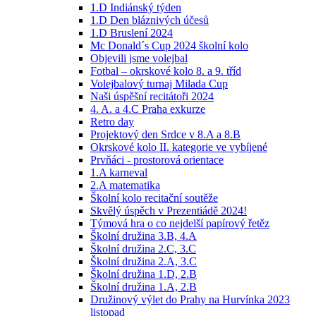
1.D Indiánský týden
1.D Den bláznivých účesů
1.D Bruslení 2024
Mc Donald´s Cup 2024 školní kolo
Objevili jsme volejbal
Fotbal – okrskové kolo 8. a 9. tříd
Volejbalový turnaj Milada Cup
Naši úspěšní recitátoři 2024
4. A. a 4.C Praha exkurze
Retro day
Projektový den Srdce v 8.A a 8.B
Okrskové kolo II. kategorie ve vybíjené
Prvňáci - prostorová orientace
1.A karneval
2.A matematika
Školní kolo recitační soutěže
Skvělý úspěch v Prezentiádě 2024!
Týmová hra o co nejdelší papírový řetěz
Školní družina 3.B, 4.A
Školní družina 2.C, 3.C
Školní družina 2.A, 3.C
Školní družina 1.D, 2.B
Školní družina 1.A, 2.B
Družinový výlet do Prahy na Hurvínka 2023
listopad