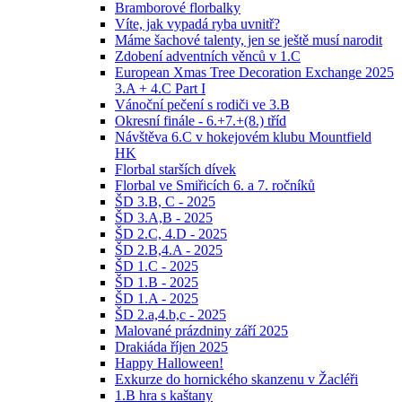
Bramborové florbalky
Víte, jak vypadá ryba uvnitř?
Máme šachové talenty, jen se ještě musí narodit
Zdobení adventních věnců v 1.C
European Xmas Tree Decoration Exchange 2025
3.A + 4.C Part I
Vánoční pečení s rodiči ve 3.B
Okresní finále - 6.+7.+(8.) tříd
Návštěva 6.C v hokejovém klubu Mountfield
HK
Florbal starších dívek
Florbal ve Smiřicích 6. a 7. ročníků
ŠD 3.B, C - 2025
ŠD 3.A,B - 2025
ŠD 2.C, 4.D - 2025
ŠD 2.B,4.A - 2025
ŠD 1.C - 2025
ŠD 1.B - 2025
ŠD 1.A - 2025
ŠD 2.a,4.b,c - 2025
Malované prázdniny září 2025
Drakiáda říjen 2025
Happy Halloween!
Exkurze do hornického skanzenu v Žacléři
1.B hra s kaštany