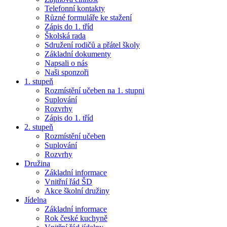
Telefonní kontakty
Různé formuláře ke stažení
Zápis do 1. tříd
Školská rada
Sdružení rodičů a přátel školy
Základní dokumenty
Napsali o nás
Naši sponzoři
1. stupeň
Rozmístění učeben na 1. stupni
Suplování
Rozvrhy
Zápis do 1. tříd
2. stupeň
Rozmístění učeben
Suplování
Rozvrhy
Družina
Základní informace
Vnitřní řád ŠD
Akce školní družiny
Jídelna
Základní informace
Rok české kuchyně