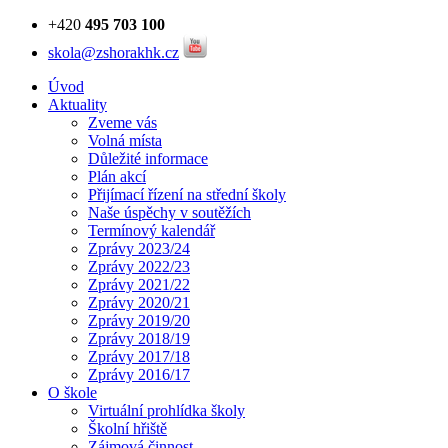
+420
495 703 100
skola@zshorakhk.cz
Úvod
Aktuality
Zveme vás
Volná místa
Důležité informace
Plán akcí
Přijímací řízení na střední školy
Naše úspěchy v soutěžích
Termínový kalendář
Zprávy 2023/24
Zprávy 2022/23
Zprávy 2021/22
Zprávy 2020/21
Zprávy 2019/20
Zprávy 2018/19
Zprávy 2017/18
Zprávy 2016/17
O škole
Virtuální prohlídka školy
Školní hřiště
Zájmová činnost