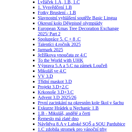
Lyžáček 1.A, 1.B, 1.C
1. Vysvědčení 1.B
Fotky Bruslení - 1.B
Slavnostní vyhlášení soutěže Basic Lingua
Okresní kolo Dějepisné olympiády
European Xmas Tree Decoration Exchange
2025/ Part 2
Spolupráce 5. C + 8 .C
Talentíci 4.ročník 2025
Jarmark 2025
Ježíškova vnoučata ze 4.C
To the World with UHK
Výprava 5.A a 5.C na zámek Loučeň
Mikuláš ve 4.C
VV 3.D
Třídní maskot 3.D
Projekt 3.D+2.C
Krkonoše 3.D+3.C
Advent 3.D 2025/26
První zacinkání na okresním kole škol v šachu
Exkurze Hrádek u Nechanic 1.B
1.B - Mikuláš, andělé a čerti
Řemeslo má zlaté dno
Návštěva 8.A v Labské SOŠ a SOU Pardubice
1.C zdobila stromek pro vánoční trhy