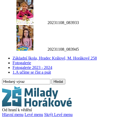
20231108_083933
20231108_083945
Základní škola, Hradec Králové, M. Horákové 258
Fotogalerie
Fotogalerie 2023 - 2024
1.A učíme se číst a psát
Hledat
Od hraní k vědění
Hlavní menu
Levé menu
Skrýt Levé menu