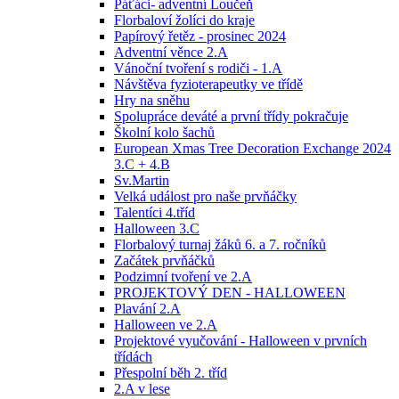
Páťáci- adventní Loučeň
Florbaloví žolíci do kraje
Papírový řetěz - prosinec 2024
Adventní věnce 2.A
Vánoční tvoření s rodiči - 1.A
Návštěva fyzioterapeutky ve třídě
Hry na sněhu
Spolupráce deváté a první třídy pokračuje
Školní kolo šachů
European Xmas Tree Decoration Exchange 2024
3.C + 4.B
Sv.Martin
Velká událost pro naše prvňáčky
Talentíci 4.tříd
Halloween 3.C
Florbalový turnaj žáků 6. a 7. ročníků
Začátek prvňáčků
Podzimní tvoření ve 2.A
PROJEKTOVÝ DEN - HALLOWEEN
Plavání 2.A
Halloween ve 2.A
Projektové vyučování - Halloween v prvních
třídách
Přespolní běh 2. tříd
2.A v lese