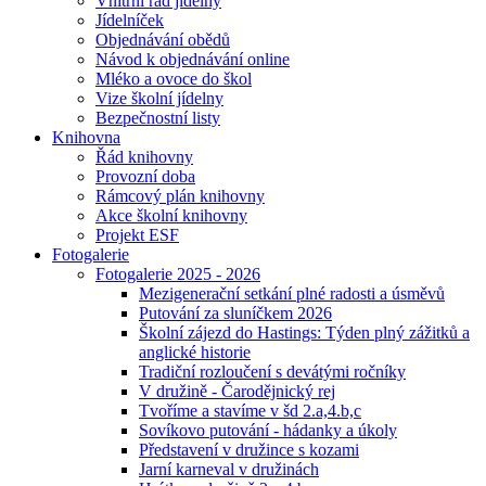
Vnitřní řád jídelny
Jídelníček
Objednávání obědů
Návod k objednávání online
Mléko a ovoce do škol
Vize školní jídelny
Bezpečnostní listy
Knihovna
Řád knihovny
Provozní doba
Rámcový plán knihovny
Akce školní knihovny
Projekt ESF
Fotogalerie
Fotogalerie 2025 - 2026
Mezigenerační setkání plné radosti a úsměvů
Putování za sluníčkem 2026
Školní zájezd do Hastings: Týden plný zážitků a
anglické historie
Tradiční rozloučení s devátými ročníky
V družině - Čarodějnický rej
Tvoříme a stavíme v šd 2.a,4.b,c
Sovíkovo putování - hádanky a úkoly
Představení v družince s kozami
Jarní karneval v družinách