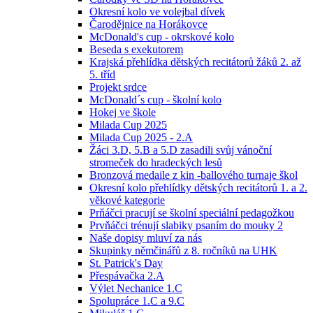
Okresní kolo ve volejbal dívek
Čarodějnice na Horákovce
McDonald's cup - okrskové kolo
Beseda s exekutorem
Krajská přehlídka dětských recitátorů žáků 2. až
5. tříd
Projekt srdce
McDonald´s cup - školní kolo
Hokej ve škole
Milada Cup 2025
Milada Cup 2025 - 2.A
Žáci 3.D, 5.B a 5.D zasadili svůj vánoční
stromeček do hradeckých lesů
Bronzová medaile z kin -ballového turnaje škol
Okresní kolo přehlídky dětských recitátorů 1. a 2.
věkové kategorie
Prňáčci pracují se školní speciální pedagožkou
Prvňáčci trénují slabiky psaním do mouky 2
Naše dopisy mluví za nás
Skupinky němčinářů z 8. ročníků na UHK
St. Patrick's Day
Přespávačka 2.A
Výlet Nechanice 1.C
Spolupráce 1.C a 9.C