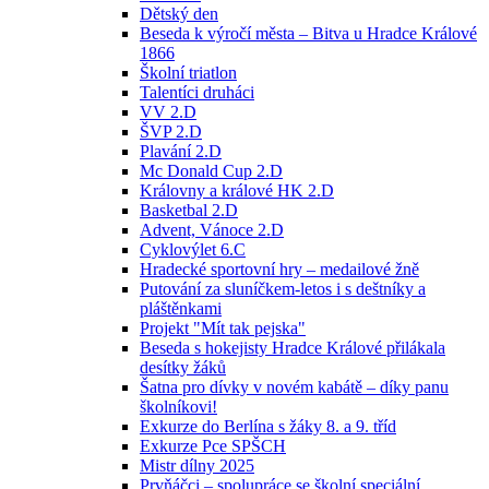
Dětský den
Beseda k výročí města – Bitva u Hradce Králové
1866
Školní triatlon
Talentíci druháci
VV 2.D
ŠVP 2.D
Plavání 2.D
Mc Donald Cup 2.D
Královny a králové HK 2.D
Basketbal 2.D
Advent, Vánoce 2.D
Cyklovýlet 6.C
Hradecké sportovní hry – medailové žně
Putování za sluníčkem-letos i s deštníky a
pláštěnkami
Projekt "Mít tak pejska"
Beseda s hokejisty Hradce Králové přilákala
desítky žáků
Šatna pro dívky v novém kabátě – díky panu
školníkovi!
Exkurze do Berlína s žáky 8. a 9. tříd
Exkurze Pce SPŠCH
Mistr dílny 2025
Prvňáčci – spolupráce se školní speciální