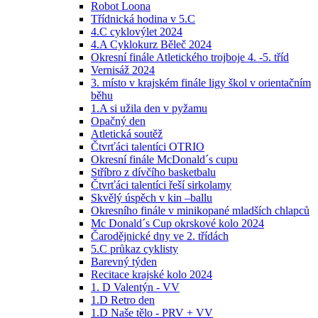
Robot Loona
Třídnická hodina v 5.C
4.C cyklovýlet 2024
4.A Cyklokurz Běleč 2024
Okresní finále Atletického trojboje 4. -5. tříd
Vernisáž 2024
3. místo v krajském finále ligy škol v orientačním
běhu
1.A si užila den v pyžamu
Opačný den
Atletická soutěž
Čtvrťáci talentíci OTRIO
Okresní finále McDonald´s cupu
Stříbro z dívčího basketbalu
Čtvrťáci talentíci řeší sirkolamy
Skvělý úspěch v kin –ballu
Okresního finále v minikopané mladších chlapců
Mc Donald´s Cup okrskové kolo 2024
Čarodějnické dny ve 2. třídách
5.C průkaz cyklisty
Barevný týden
Recitace krajské kolo 2024
1. D Valentýn - VV
1.D Retro den
1.D Naše tělo - PRV + VV