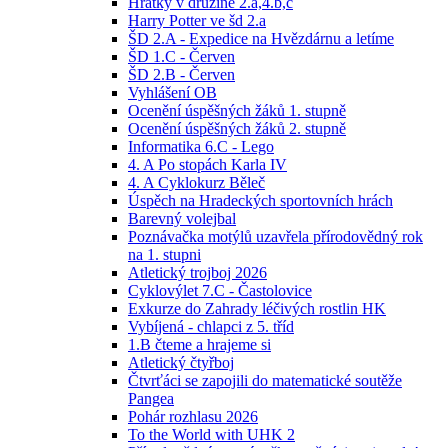
Hrátky v družině 2.a,4.b,c
Harry Potter ve šd 2.a
ŠD 2.A - Expedice na Hvězdárnu a letíme
ŠD 1.C - Červen
ŠD 2.B - Červen
Vyhlášení OB
Ocenění úspěšných žáků 1. stupně
Ocenění úspěšných žáků 2. stupně
Informatika 6.C - Lego
4. A Po stopách Karla IV
4. A Cyklokurz Běleč
Úspěch na Hradeckých sportovních hrách
Barevný volejbal
Poznávačka motýlů uzavřela přírodovědný rok
na 1. stupni
Atletický trojboj 2026
Cyklovýlet 7.C - Častolovice
Exkurze do Zahrady léčivých rostlin HK
Vybíjená - chlapci z 5. tříd
1.B čteme a hrajeme si
Atletický čtyřboj
Čtvrťáci se zapojili do matematické soutěže
Pangea
Pohár rozhlasu 2026
To the World with UHK 2