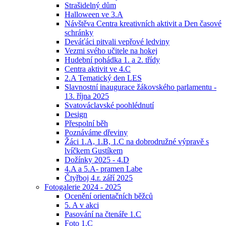
Strašidelný dům
Halloween ve 3.A
Návštěva Centra kreativních aktivit a Den časové
schránky
Deváťáci pitvali vepřové ledviny
Vezmi svého učitele na hokej
Hudební pohádka 1. a 2. třídy
Centra aktivit ve 4.C
2.A Tematický den LES
Slavnostní inaugurace žákovského parlamentu -
13. října 2025
Svatováclavské poohlédnutí
Design
Přespolní běh
Poznáváme dřeviny
Žáci 1.A, 1.B, 1.C na dobrodružné výpravě s
lvíčkem Gustíkem
Dožínky 2025 - 4.D
4.A a 5.A- pramen Labe
Čtyřboj 4.r. září 2025
Fotogalerie 2024 - 2025
Ocenění orientačních běžců
5. A v akci
Pasování na čtenáře 1.C
Foto 1.C