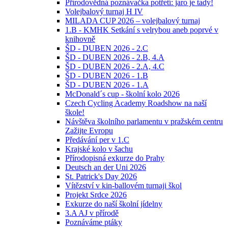
Přírodovědná poznávačka potřetí: jaro je tady!
Volejbalový turnaj H IV
MILADA CUP 2026 – volejbalový turnaj
1.B - KMHK Setkání s velrybou aneb poprvé v
knihovně
ŠD - DUBEN 2026 - 2.C
ŠD - DUBEN 2026 - 2.B, 4.A
ŠD - DUBEN 2026 - 2.A, 4.C
ŠD - DUBEN 2026 - 1.B
ŠD - DUBEN 2026 - 1.A
McDonald´s cup - školní kolo 2026
Czech Cycling Academy Roadshow na naší
škole!
Návštěva školního parlamentu v pražském centru
Zažijte Evropu
Předávání per v 1.C
Krajské kolo v šachu
Přírodopisná exkurze do Prahy
Deutsch an der Uni 2026
St. Patrick's Day 2026
Vítězství v kin-ballovém turnaji škol
Projekt Srdce 2026
Exkurze do naší školní jídelny
3.A AJ v přírodě
Poznáváme ptáky