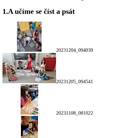
1.A učíme se číst a psát
20231204_094039
20231205_094541
20231108_081022