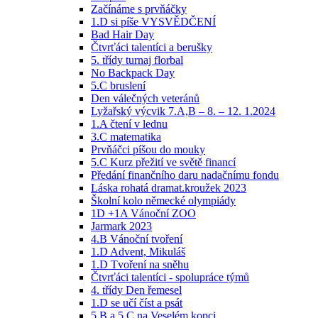
Začínáme s prvňáčky
1.D si píše VYSVĚDČENÍ
Bad Hair Day
Čtvrťáci talentíci a berušky
5. třídy turnaj florbal
No Backpack Day
5.C bruslení
Den válečných veteránů
Lyžařský výcvik 7.A,B – 8. – 12. 1.2024
1.A čtení v lednu
3.C matematika
Prvňáčci píšou do mouky
5.C Kurz přežití ve světě financí
Předání finančního daru nadačnímu fondu
Láska rohatá dramat.kroužek 2023
Školní kolo německé olympiády
1D +1A Vánoční ZOO
Jarmark 2023
4.B Vánoční tvoření
1.D Advent, Mikuláš
1.D Tvoření na sněhu
Čtvrťáci talentíci - spolupráce týmů
4. třídy Den řemesel
1.D se učí číst a psát
5.B a 5.C na Veselém kopci