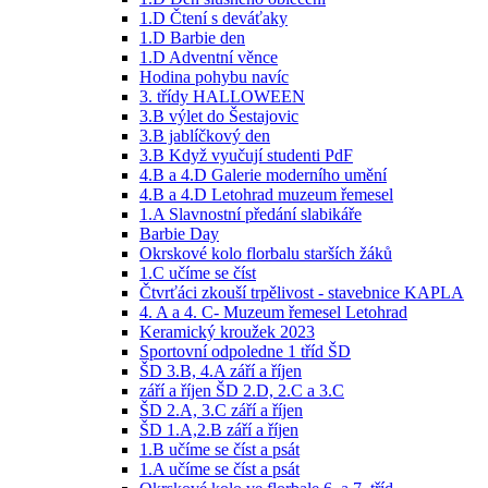
1.D Čtení s deváťaky
1.D Barbie den
1.D Adventní věnce
Hodina pohybu navíc
3. třídy HALLOWEEN
3.B výlet do Šestajovic
3.B jablíčkový den
3.B Když vyučují studenti PdF
4.B a 4.D Galerie moderního umění
4.B a 4.D Letohrad muzeum řemesel
1.A Slavnostní předání slabikáře
Barbie Day
Okrskové kolo florbalu starších žáků
1.C učíme se číst
Čtvrťáci zkouší trpělivost - stavebnice KAPLA
4. A a 4. C- Muzeum řemesel Letohrad
Keramický kroužek 2023
Sportovní odpoledne 1 tříd ŠD
ŠD 3.B, 4.A září a říjen
září a říjen ŠD 2.D, 2.C a 3.C
ŠD 2.A, 3.C září a říjen
ŠD 1.A,2.B září a říjen
1.B učíme se číst a psát
1.A učíme se číst a psát