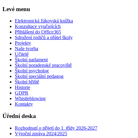
Levé menu
Elektronická žákovská knížka
Konzultace vyučujících
Přihlášení do Office365
Sdružení rodičů a přátel školy
Projekty
Naše tvorba
Učitelé
Školní parlament
Školní poradenské pracoviště
Školní psycholog
Školní speciální pedagog
Školní hřiště
Historie
GDPR
Whistleblowing
Kontakty
Úřední deska
Rozhodnutí o přijetí do 1. třídy 2026-2027
Výroční zpráva 2024/2025