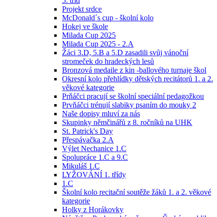
5. tříd
Projekt srdce
McDonald´s cup - školní kolo
Hokej ve škole
Milada Cup 2025
Milada Cup 2025 - 2.A
Žáci 3.D, 5.B a 5.D zasadili svůj vánoční
stromeček do hradeckých lesů
Bronzová medaile z kin -ballového turnaje škol
Okresní kolo přehlídky dětských recitátorů 1. a 2.
věkové kategorie
Prňáčci pracují se školní speciální pedagožkou
Prvňáčci trénují slabiky psaním do mouky 2
Naše dopisy mluví za nás
Skupinky němčinářů z 8. ročníků na UHK
St. Patrick's Day
Přespávačka 2.A
Výlet Nechanice 1.C
Spolupráce 1.C a 9.C
Mikuláš 1.C
LYŽOVÁNÍ 1. třídy
1.C
Školní kolo recitační soutěže žáků 1. a 2. věkové
kategorie
Holky z Horákovky