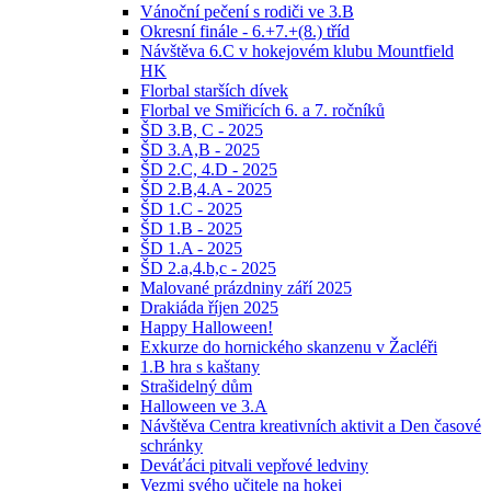
Vánoční pečení s rodiči ve 3.B
Okresní finále - 6.+7.+(8.) tříd
Návštěva 6.C v hokejovém klubu Mountfield
HK
Florbal starších dívek
Florbal ve Smiřicích 6. a 7. ročníků
ŠD 3.B, C - 2025
ŠD 3.A,B - 2025
ŠD 2.C, 4.D - 2025
ŠD 2.B,4.A - 2025
ŠD 1.C - 2025
ŠD 1.B - 2025
ŠD 1.A - 2025
ŠD 2.a,4.b,c - 2025
Malované prázdniny září 2025
Drakiáda říjen 2025
Happy Halloween!
Exkurze do hornického skanzenu v Žacléři
1.B hra s kaštany
Strašidelný dům
Halloween ve 3.A
Návštěva Centra kreativních aktivit a Den časové
schránky
Deváťáci pitvali vepřové ledviny
Vezmi svého učitele na hokej