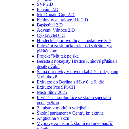
ŠVP 2.D
Plavání 2.D
Mc Donald Cup 2.D
Královny a králové HK 2.D
Basketbal 2.D
Advent, Vánoce 2.D
Cyklovýlet 6.C
Hradecké sportovní hry – medailové žně
Putování za sluníčkem-letos i s deštníky a
pláštěnkami
Projekt "Mít tak pejska"
Beseda s hokejisty Hradce Králové přilákala
desítky žáků
Šatna pro dívky v novém kabátě – díky panu
školníkovi!
Exkurze do Berlína s žáky 8. a 9. tříd
Exkurze Pce SPŠCH
Mistr dílny 2025
Prvňáčci – spolupráce se školní speciální
pedagožkou
2. místo v modrém volejbalu
Školní parlament v Centru kr. aktivit
Angličtina v akci!
Výpravy za historií: školní exkurze napříč
ročníky