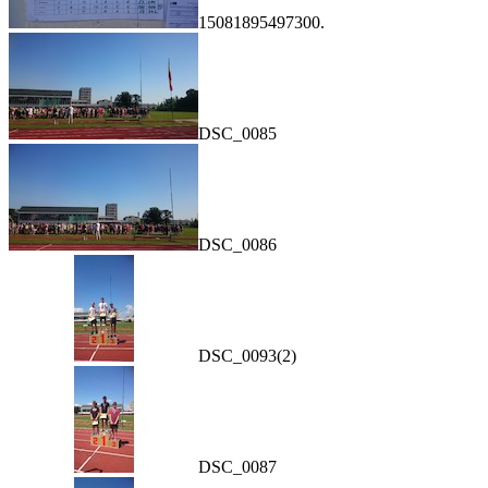
15081895497300.
DSC_0085
DSC_0086
DSC_0093(2)
DSC_0087