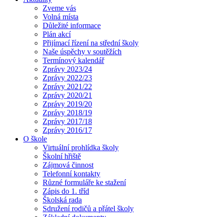
Zveme vás
Volná místa
Důležité informace
Plán akcí
Přijímací řízení na střední školy
Naše úspěchy v soutěžích
Termínový kalendář
Zprávy 2023/24
Zprávy 2022/23
Zprávy 2021/22
Zprávy 2020/21
Zprávy 2019/20
Zprávy 2018/19
Zprávy 2017/18
Zprávy 2016/17
O škole
Virtuální prohlídka školy
Školní hřiště
Zájmová činnost
Telefonní kontakty
Různé formuláře ke stažení
Zápis do 1. tříd
Školská rada
Sdružení rodičů a přátel školy