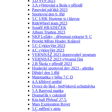
3.D ŠVP 2023
3.A výletování a škola v přírodě
Pasování páťáků 2023
Sportovní den 6. tříd
5.C UHK Hrajeme si i hlavou
RideWheel team 2023
Soutěž HRADEČEK
Album Triatlon 2023
NKP Ležáky - dějepisná exkurze 9. C
Projekt Město Hradec Králové
5.C Cyklovýlet 2023
4.C cyklovýlet 2023
VERNISÁŽ 2023 doprovodný program
VERNISÁŽ 2023 výtvarná část
2.B Škola v přírodě 2023
Hradecké sportovní dny 2023 - atletika
Dětský den 1.tříd
Matematika v běhu 7.C,D
4.A křídové umění
Ovoce do škol - bedýnková ochutnávka
5.A Barevná matika
Dramaťák v cukrárně
Kin-ball Přelouč 27.5.
Mars Exploration Rover
5.C měření v atriu