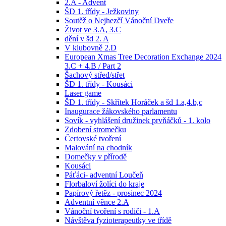
2.A - Advent
ŠD 1. třídy - Ježkoviny
Soutěž o Nejhezčí Vánoční Dveře
Život ve 3.A, 3.C
dění v šd 2. A
V klubovně 2.D
European Xmas Tree Decoration Exchange 2024
3.C + 4.B / Part 2
Šachový střed/střet
ŠD 1. třídy - Kousáci
Laser game
ŠD 1. třídy - Skřítek Horáček a šd 1.a,4.b,c
Inaugurace žákovského parlamentu
Sovík - vyhlášení družinek prvňáčků - 1. kolo
Zdobení stromečku
Čertovské tvoření
Malování na chodník
Domečky v přírodě
Kousáci
Páťáci- adventní Loučeň
Florbaloví žolíci do kraje
Papírový řetěz - prosinec 2024
Adventní věnce 2.A
Vánoční tvoření s rodiči - 1.A
Návštěva fyzioterapeutky ve třídě