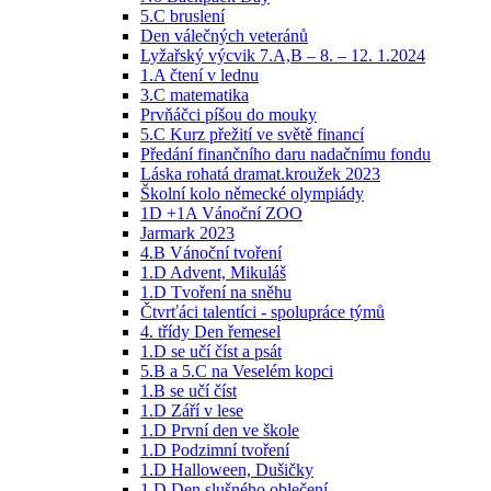
5.C bruslení
Den válečných veteránů
Lyžařský výcvik 7.A,B – 8. – 12. 1.2024
1.A čtení v lednu
3.C matematika
Prvňáčci píšou do mouky
5.C Kurz přežití ve světě financí
Předání finančního daru nadačnímu fondu
Láska rohatá dramat.kroužek 2023
Školní kolo německé olympiády
1D +1A Vánoční ZOO
Jarmark 2023
4.B Vánoční tvoření
1.D Advent, Mikuláš
1.D Tvoření na sněhu
Čtvrťáci talentíci - spolupráce týmů
4. třídy Den řemesel
1.D se učí číst a psát
5.B a 5.C na Veselém kopci
1.B se učí číst
1.D Září v lese
1.D První den ve škole
1.D Podzimní tvoření
1.D Halloween, Dušičky
1.D Den slušného oblečení