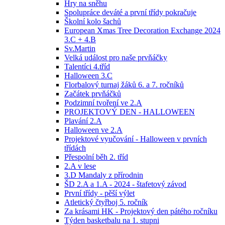
Hry na sněhu
Spolupráce deváté a první třídy pokračuje
Školní kolo šachů
European Xmas Tree Decoration Exchange 2024
3.C + 4.B
Sv.Martin
Velká událost pro naše prvňáčky
Talentíci 4.tříd
Halloween 3.C
Florbalový turnaj žáků 6. a 7. ročníků
Začátek prvňáčků
Podzimní tvoření ve 2.A
PROJEKTOVÝ DEN - HALLOWEEN
Plavání 2.A
Halloween ve 2.A
Projektové vyučování - Halloween v prvních
třídách
Přespolní běh 2. tříd
2.A v lese
3.D Mandaly z přírodnin
ŠD 2.A a 1.A - 2024 - štafetový závod
První třídy - pěší výlet
Atletický čtyřboj 5. ročník
Za krásami HK - Projektový den pátého ročníku
Týden basketbalu na 1. stupni