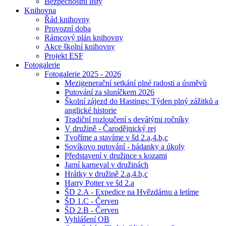
Bezpečnostní listy
Knihovna
Řád knihovny
Provozní doba
Rámcový plán knihovny
Akce školní knihovny
Projekt ESF
Fotogalerie
Fotogalerie 2025 - 2026
Mezigenerační setkání plné radosti a úsměvů
Putování za sluníčkem 2026
Školní zájezd do Hastings: Týden plný zážitků a
anglické historie
Tradiční rozloučení s devátými ročníky
V družině - Čarodějnický rej
Tvoříme a stavíme v šd 2.a,4.b,c
Sovíkovo putování - hádanky a úkoly
Představení v družince s kozami
Jarní karneval v družinách
Hrátky v družině 2.a,4.b,c
Harry Potter ve šd 2.a
ŠD 2.A - Expedice na Hvězdárnu a letíme
ŠD 1.C - Červen
ŠD 2.B - Červen
Vyhlášení OB