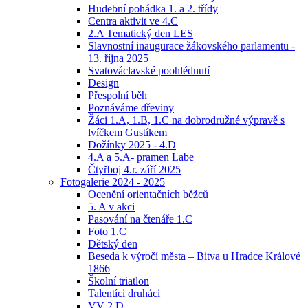
Hudební pohádka 1. a 2. třídy
Centra aktivit ve 4.C
2.A Tematický den LES
Slavnostní inaugurace žákovského parlamentu -
13. října 2025
Svatováclavské poohlédnutí
Design
Přespolní běh
Poznáváme dřeviny
Žáci 1.A, 1.B, 1.C na dobrodružné výpravě s
lvíčkem Gustíkem
Dožínky 2025 - 4.D
4.A a 5.A- pramen Labe
Čtyřboj 4.r. září 2025
Fotogalerie 2024 - 2025
Ocenění orientačních běžců
5. A v akci
Pasování na čtenáře 1.C
Foto 1.C
Dětský den
Beseda k výročí města – Bitva u Hradce Králové
1866
Školní triatlon
Talentíci druháci
VV 2.D