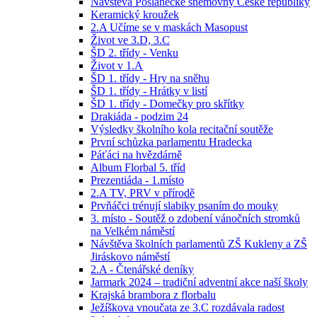
Návštěva Poslanecké sněmovny České republiky
Keramický kroužek
2.A Učíme se v maskách Masopust
Život ve 3.D, 3.C
ŠD 2. třídy - Venku
Život v 1.A
ŠD 1. třídy - Hry na sněhu
ŠD 1. třídy - Hrátky v listí
ŠD 1. třídy - Domečky pro skřítky
Drakiáda - podzim 24
Výsledky školního kola recitační soutěže
První schůzka parlamentu Hradecka
Páťáci na hvězdárně
Album Florbal 5. tříd
Prezentiáda - 1.místo
2.A TV, PRV v přírodě
Prvňáčci trénují slabiky psaním do mouky
3. místo - Soutěž o zdobení vánočních stromků
na Velkém náměstí
Návštěva školních parlamentů ZŠ Kukleny a ZŠ
Jiráskovo náměstí
2.A - Čtenářské deníky
Jarmark 2024 – tradiční adventní akce naší školy
Krajská brambora z florbalu
Ježíškova vnoučata ze 3.C rozdávala radost