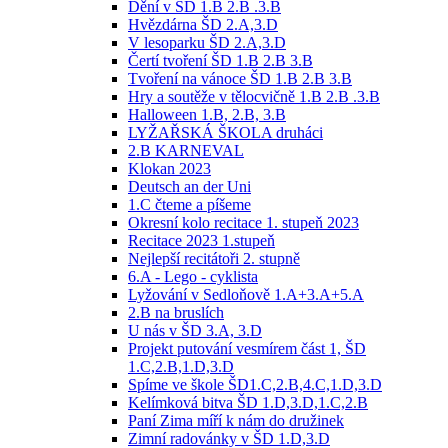
Dění v ŠD 1.B 2.B .3.B
Hvězdárna ŠD 2.A,3.D
V lesoparku ŠD 2.A,3.D
Čertí tvoření ŠD 1.B 2.B 3.B
Tvoření na vánoce ŠD 1.B 2.B 3.B
Hry a soutěže v tělocvičně 1.B 2.B .3.B
Halloween 1.B, 2.B, 3.B
LYŽAŘSKÁ ŠKOLA druháci
2.B KARNEVAL
Klokan 2023
Deutsch an der Uni
1.C čteme a píšeme
Okresní kolo recitace 1. stupeň 2023
Recitace 2023 1.stupeň
Nejlepší recitátoři 2. stupně
6.A - Lego - cyklista
Lyžování v Sedloňově 1.A+3.A+5.A
2.B na bruslích
U nás v ŠD 3.A, 3.D
Projekt putování vesmírem část 1, ŠD
1.C,2.B,1.D,3.D
Spíme ve škole ŠD1.C,2.B,4.C,1.D,3.D
Kelímková bitva ŠD 1.D,3.D,1.C,2.B
Paní Zima míří k nám do družinek
Zimní radovánky v ŠD 1.D,3.D