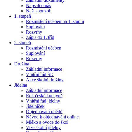
Základní dokumenty
Napsali o nás
Naši sponzoři
1. stupeň
Rozmístění učeben na 1. stupni
Suplování
Rozvrhy
Zápis do 1. tříd
2. stupeň
Rozmístění učeben
Suplování
Rozvrhy
Družina
Základní informace
Vnitřní řád ŠD
Akce školní družiny
Jídelna
Základní informace
Rok české kuchyně
Vnitřní řád jídelny
Jídelníček
Objednávání obědů
Návod k objednávání online
Mléko a ovoce do škol
Vize školní jídelny