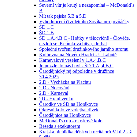
Severní vítr je krutý a nezapomíná – McDonald´s
B
Mít tak pejska 5.B a 5.D
Vyhodnocení čtvrtletního Sovíka pro prvňáčky
ŠD 1.C
ŠD 1.B
ŠD 1.A,4.B,C - Hrátky v tělocvičně - Člověče,
nezlob se, Kelímková bitva, florbal
Společné tvoření družinkového jarního stromu
Knihovna na Novém Hradci - U Labutě
Karnevalové veselení v 1.A,4.B,C
Jo puzzle, to nás baví - ŠD 1.A, 4.B,C
Čarodějnický rej odpoledne v družince
30.4.2025
2.D - Vycházka na Plachtu
2.D - Nocování
2.D - Karneval
2D - Hraní venku
Čarodky ve ŠD na Horákovce
Okresní kolo ve volejbal dívek
Čarodějnice na Horákovce
McDonald's cup - okrskové kolo
Beseda s exekutorem
Krajská přehlídka dětských recitátorů žáků 2. až