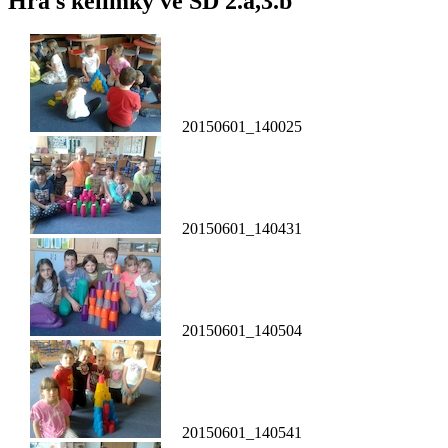
Hra s kelímky ve ŠD 2.a,3.b
20150601_140025
20150601_140431
20150601_140504
20150601_140541