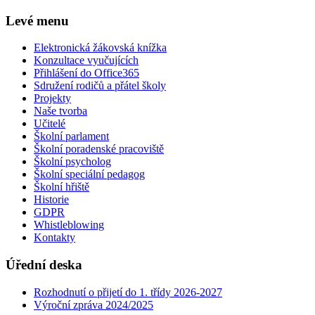
Levé menu
Elektronická žákovská knížka
Konzultace vyučujících
Přihlášení do Office365
Sdružení rodičů a přátel školy
Projekty
Naše tvorba
Učitelé
Školní parlament
Školní poradenské pracoviště
Školní psycholog
Školní speciální pedagog
Školní hřiště
Historie
GDPR
Whistleblowing
Kontakty
Úřední deska
Rozhodnutí o přijetí do 1. třídy 2026-2027
Výroční zpráva 2024/2025