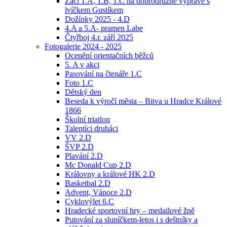
Žáci 1.A, 1.B, 1.C na dobrodružné výpravě s
lvíčkem Gustíkem
Dožínky 2025 - 4.D
4.A a 5.A- pramen Labe
Čtyřboj 4.r. září 2025
Fotogalerie 2024 - 2025
Ocenění orientačních běžců
5. A v akci
Pasování na čtenáře 1.C
Foto 1.C
Dětský den
Beseda k výročí města – Bitva u Hradce Králové
1866
Školní triatlon
Talentíci druháci
VV 2.D
ŠVP 2.D
Plavání 2.D
Mc Donald Cup 2.D
Královny a králové HK 2.D
Basketbal 2.D
Advent, Vánoce 2.D
Cyklovýlet 6.C
Hradecké sportovní hry – medailové žně
Putování za sluníčkem-letos i s deštníky a