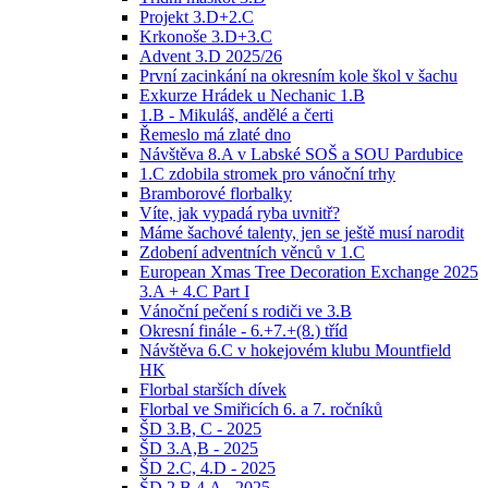
Projekt 3.D+2.C
Krkonoše 3.D+3.C
Advent 3.D 2025/26
První zacinkání na okresním kole škol v šachu
Exkurze Hrádek u Nechanic 1.B
1.B - Mikuláš, andělé a čerti
Řemeslo má zlaté dno
Návštěva 8.A v Labské SOŠ a SOU Pardubice
1.C zdobila stromek pro vánoční trhy
Bramborové florbalky
Víte, jak vypadá ryba uvnitř?
Máme šachové talenty, jen se ještě musí narodit
Zdobení adventních věnců v 1.C
European Xmas Tree Decoration Exchange 2025
3.A + 4.C Part I
Vánoční pečení s rodiči ve 3.B
Okresní finále - 6.+7.+(8.) tříd
Návštěva 6.C v hokejovém klubu Mountfield
HK
Florbal starších dívek
Florbal ve Smiřicích 6. a 7. ročníků
ŠD 3.B, C - 2025
ŠD 3.A,B - 2025
ŠD 2.C, 4.D - 2025
ŠD 2.B,4.A - 2025