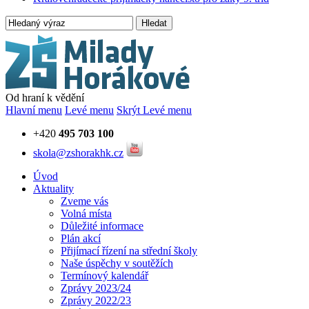
Hledat
Od hraní k vědění
Hlavní menu
Levé menu
Skrýt Levé menu
+420
495 703 100
skola@zshorakhk.cz
Úvod
Aktuality
Zveme vás
Volná místa
Důležité informace
Plán akcí
Přijímací řízení na střední školy
Naše úspěchy v soutěžích
Termínový kalendář
Zprávy 2023/24
Zprávy 2022/23