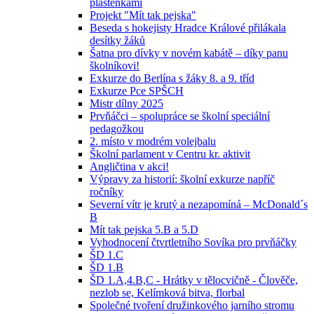
pláštěnkami
Projekt "Mít tak pejska"
Beseda s hokejisty Hradce Králové přilákala
desítky žáků
Šatna pro dívky v novém kabátě – díky panu
školníkovi!
Exkurze do Berlína s žáky 8. a 9. tříd
Exkurze Pce SPŠCH
Mistr dílny 2025
Prvňáčci – spolupráce se školní speciální
pedagožkou
2. místo v modrém volejbalu
Školní parlament v Centru kr. aktivit
Angličtina v akci!
Výpravy za historií: školní exkurze napříč
ročníky
Severní vítr je krutý a nezapomíná – McDonald´s
B
Mít tak pejska 5.B a 5.D
Vyhodnocení čtvrtletního Sovíka pro prvňáčky
ŠD 1.C
ŠD 1.B
ŠD 1.A,4.B,C - Hrátky v tělocvičně - Člověče,
nezlob se, Kelímková bitva, florbal
Společné tvoření družinkového jarního stromu