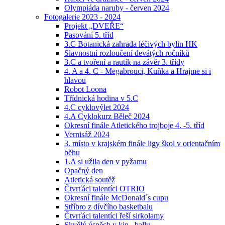
Olympiáda naruby - červen 2024
Fotogalerie 2023 - 2024
Projekt „DVEŘE“
Pasování 5. tříd
3.C Botanická zahrada léčivých bylin HK
Slavnostní rozloučení devátých ročníků
3.C a tvoření a rautík na závěr 3. třídy
4. A a 4. C - Megabrouci, Kuňka a Hrajme si i
hlavou
Robot Loona
Třídnická hodina v 5.C
4.C cyklovýlet 2024
4.A Cyklokurz Běleč 2024
Okresní finále Atletického trojboje 4. -5. tříd
Vernisáž 2024
3. místo v krajském finále ligy škol v orientačním
běhu
1.A si užila den v pyžamu
Opačný den
Atletická soutěž
Čtvrťáci talentíci OTRIO
Okresní finále McDonald´s cupu
Stříbro z dívčího basketbalu
Čtvrťáci talentíci řeší sirkolamy
Skvělý úspěch v kin –ballu