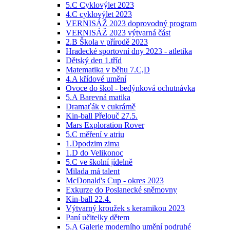
5.C Cyklovýlet 2023
4.C cyklovýlet 2023
VERNISÁŽ 2023 doprovodný program
VERNISÁŽ 2023 výtvarná část
2.B Škola v přírodě 2023
Hradecké sportovní dny 2023 - atletika
Dětský den 1.tříd
Matematika v běhu 7.C,D
4.A křídové umění
Ovoce do škol - bedýnková ochutnávka
5.A Barevná matika
Dramaťák v cukrárně
Kin-ball Přelouč 27.5.
Mars Exploration Rover
5.C měření v atriu
1.Dpodzim zima
1.D do Velikonoc
5.C ve školní jídelně
Milada má talent
McDonald's Cup - okres 2023
Exkurze do Poslanecké sněmovny
Kin-ball 22.4.
Výtvarný kroužek s keramikou 2023
Paní učitelky dětem
5.A Galerie moderního umění podruhé