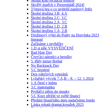
Školní kolo recitační soutěže
Skvělý úspěch v Prezentiádě 2024!
Týmová hra o co nejdelší papírový řetěz
Školní družina 3.B, 4.A
Školní družina 2.C, 3.C
Školní družina 2.A, 3.C
Školní družina 1.D, 2.B
Školní družina 1.A, 2.B
Družinový výlet do Prahy na Hurvínka 2023
listopad
Začínáme s prvňáčky
1.D si píše VYSVĚDČENÍ
Bad Hair Day
Čtvrťáci talentíci a berušky
5. třídy turnaj florbal
No Backpack Day
5.C bruslení
Den válečných veteránů
Lyžařský výcvik 7.A,B – 8. – 12. 1.2024
1.A čtení v lednu
3.C matematika
Prvňáčci píšou do mouky
5.C Kurz přežití ve světě financí
Předání finančního daru nadačnímu fondu
Láska rohatá dramat.kroužek 2023