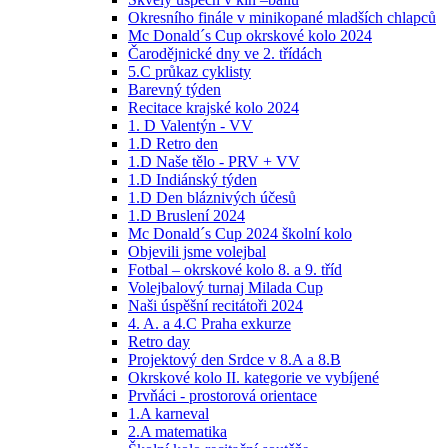
Okresního finále v minikopané mladších chlapců
Mc Donald´s Cup okrskové kolo 2024
Čarodějnické dny ve 2. třídách
5.C průkaz cyklisty
Barevný týden
Recitace krajské kolo 2024
1. D Valentýn - VV
1.D Retro den
1.D Naše tělo - PRV + VV
1.D Indiánský týden
1.D Den bláznivých účesů
1.D Bruslení 2024
Mc Donald´s Cup 2024 školní kolo
Objevili jsme volejbal
Fotbal – okrskové kolo 8. a 9. tříd
Volejbalový turnaj Milada Cup
Naši úspěšní recitátoři 2024
4. A. a 4.C Praha exkurze
Retro day
Projektový den Srdce v 8.A a 8.B
Okrskové kolo II. kategorie ve vybíjené
Prvňáci - prostorová orientace
1.A karneval
2.A matematika