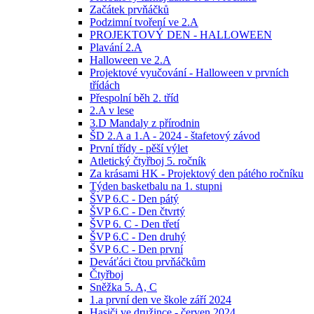
Začátek prvňáčků
Podzimní tvoření ve 2.A
PROJEKTOVÝ DEN - HALLOWEEN
Plavání 2.A
Halloween ve 2.A
Projektové vyučování - Halloween v prvních
třídách
Přespolní běh 2. tříd
2.A v lese
3.D Mandaly z přírodnin
ŠD 2.A a 1.A - 2024 - štafetový závod
První třídy - pěší výlet
Atletický čtyřboj 5. ročník
Za krásami HK - Projektový den pátého ročníku
Týden basketbalu na 1. stupni
ŠVP 6.C - Den pátý
ŠVP 6.C - Den čtvrtý
ŠVP 6. C - Den třetí
ŠVP 6.C - Den druhý
ŠVP 6.C - Den první
Deváťáci čtou prvňáčkům
Čtyřboj
Sněžka 5. A, C
1.a první den ve škole září 2024
Hasiči ve družince - červen 2024