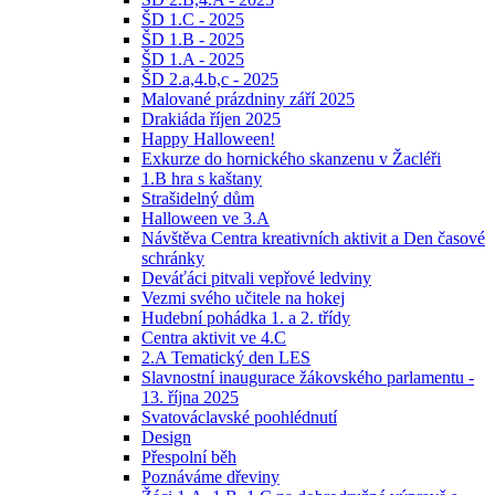
ŠD 1.C - 2025
ŠD 1.B - 2025
ŠD 1.A - 2025
ŠD 2.a,4.b,c - 2025
Malované prázdniny září 2025
Drakiáda říjen 2025
Happy Halloween!
Exkurze do hornického skanzenu v Žacléři
1.B hra s kaštany
Strašidelný dům
Halloween ve 3.A
Návštěva Centra kreativních aktivit a Den časové
schránky
Deváťáci pitvali vepřové ledviny
Vezmi svého učitele na hokej
Hudební pohádka 1. a 2. třídy
Centra aktivit ve 4.C
2.A Tematický den LES
Slavnostní inaugurace žákovského parlamentu -
13. října 2025
Svatováclavské poohlédnutí
Design
Přespolní běh
Poznáváme dřeviny