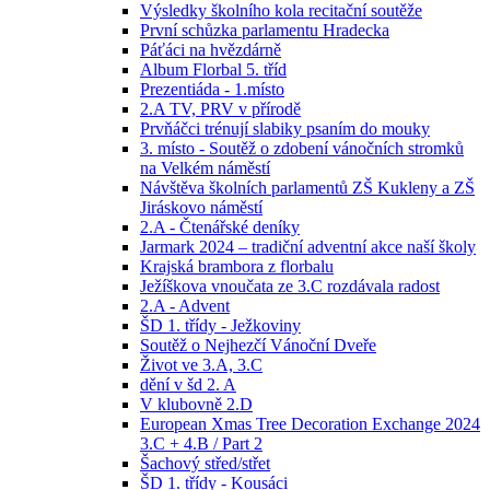
Výsledky školního kola recitační soutěže
První schůzka parlamentu Hradecka
Páťáci na hvězdárně
Album Florbal 5. tříd
Prezentiáda - 1.místo
2.A TV, PRV v přírodě
Prvňáčci trénují slabiky psaním do mouky
3. místo - Soutěž o zdobení vánočních stromků
na Velkém náměstí
Návštěva školních parlamentů ZŠ Kukleny a ZŠ
Jiráskovo náměstí
2.A - Čtenářské deníky
Jarmark 2024 – tradiční adventní akce naší školy
Krajská brambora z florbalu
Ježíškova vnoučata ze 3.C rozdávala radost
2.A - Advent
ŠD 1. třídy - Ježkoviny
Soutěž o Nejhezčí Vánoční Dveře
Život ve 3.A, 3.C
dění v šd 2. A
V klubovně 2.D
European Xmas Tree Decoration Exchange 2024
3.C + 4.B / Part 2
Šachový střed/střet
ŠD 1. třídy - Kousáci