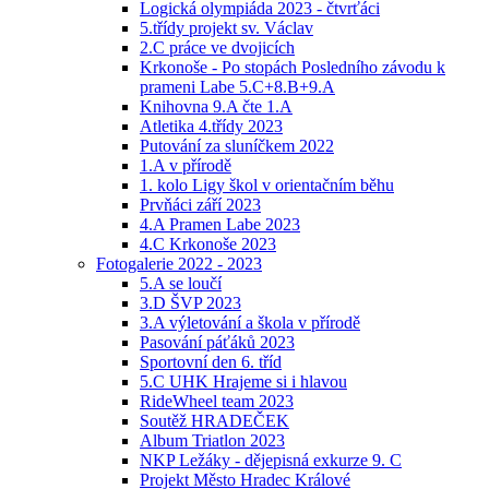
Logická olympiáda 2023 - čtvrťáci
5.třídy projekt sv. Václav
2.C práce ve dvojicích
Krkonoše - Po stopách Posledního závodu k
prameni Labe 5.C+8.B+9.A
Knihovna 9.A čte 1.A
Atletika 4.třídy 2023
Putování za sluníčkem 2022
1.A v přírodě
1. kolo Ligy škol v orientačním běhu
Prvňáci září 2023
4.A Pramen Labe 2023
4.C Krkonoše 2023
Fotogalerie 2022 - 2023
5.A se loučí
3.D ŠVP 2023
3.A výletování a škola v přírodě
Pasování páťáků 2023
Sportovní den 6. tříd
5.C UHK Hrajeme si i hlavou
RideWheel team 2023
Soutěž HRADEČEK
Album Triatlon 2023
NKP Ležáky - dějepisná exkurze 9. C
Projekt Město Hradec Králové