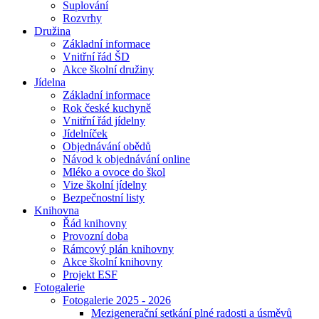
Suplování
Rozvrhy
Družina
Základní informace
Vnitřní řád ŠD
Akce školní družiny
Jídelna
Základní informace
Rok české kuchyně
Vnitřní řád jídelny
Jídelníček
Objednávání obědů
Návod k objednávání online
Mléko a ovoce do škol
Vize školní jídelny
Bezpečnostní listy
Knihovna
Řád knihovny
Provozní doba
Rámcový plán knihovny
Akce školní knihovny
Projekt ESF
Fotogalerie
Fotogalerie 2025 - 2026
Mezigenerační setkání plné radosti a úsměvů