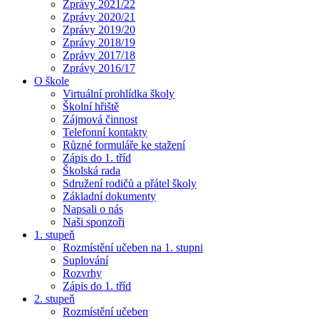
Zprávy 2021/22
Zprávy 2020/21
Zprávy 2019/20
Zprávy 2018/19
Zprávy 2017/18
Zprávy 2016/17
O škole
Virtuální prohlídka školy
Školní hřiště
Zájmová činnost
Telefonní kontakty
Různé formuláře ke stažení
Zápis do 1. tříd
Školská rada
Sdružení rodičů a přátel školy
Základní dokumenty
Napsali o nás
Naši sponzoři
1. stupeň
Rozmístění učeben na 1. stupni
Suplování
Rozvrhy
Zápis do 1. tříd
2. stupeň
Rozmístění učeben