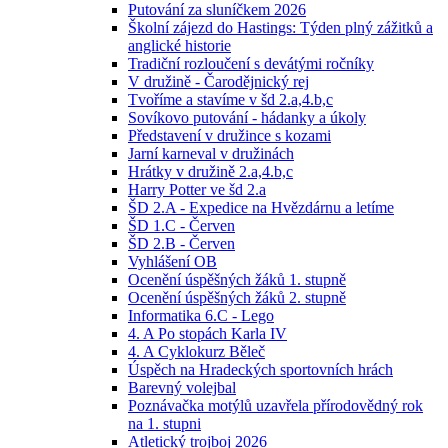
Putování za sluníčkem 2026
Školní zájezd do Hastings: Týden plný zážitků a
anglické historie
Tradiční rozloučení s devátými ročníky
V družině - Čarodějnický rej
Tvoříme a stavíme v šd 2.a,4.b,c
Sovíkovo putování - hádanky a úkoly
Představení v družince s kozami
Jarní karneval v družinách
Hrátky v družině 2.a,4.b,c
Harry Potter ve šd 2.a
ŠD 2.A - Expedice na Hvězdárnu a letíme
ŠD 1.C - Červen
ŠD 2.B - Červen
Vyhlášení OB
Ocenění úspěšných žáků 1. stupně
Ocenění úspěšných žáků 2. stupně
Informatika 6.C - Lego
4. A Po stopách Karla IV
4. A Cyklokurz Běleč
Úspěch na Hradeckých sportovních hrách
Barevný volejbal
Poznávačka motýlů uzavřela přírodovědný rok
na 1. stupni
Atletický trojboj 2026