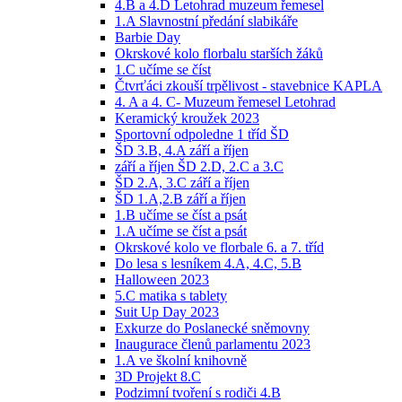
4.B a 4.D Letohrad muzeum řemesel
1.A Slavnostní předání slabikáře
Barbie Day
Okrskové kolo florbalu starších žáků
1.C učíme se číst
Čtvrťáci zkouší trpělivost - stavebnice KAPLA
4. A a 4. C- Muzeum řemesel Letohrad
Keramický kroužek 2023
Sportovní odpoledne 1 tříd ŠD
ŠD 3.B, 4.A září a říjen
září a říjen ŠD 2.D, 2.C a 3.C
ŠD 2.A, 3.C září a říjen
ŠD 1.A,2.B září a říjen
1.B učíme se číst a psát
1.A učíme se číst a psát
Okrskové kolo ve florbale 6. a 7. tříd
Do lesa s lesníkem 4.A, 4.C, 5.B
Halloween 2023
5.C matika s tablety
Suit Up Day 2023
Exkurze do Poslanecké sněmovny
Inaugurace členů parlamentu 2023
1.A ve školní knihovně
3D Projekt 8.C
Podzimní tvoření s rodiči 4.B