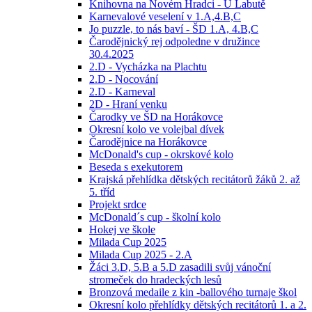
Knihovna na Novém Hradci - U Labutě
Karnevalové veselení v 1.A,4.B,C
Jo puzzle, to nás baví - ŠD 1.A, 4.B,C
Čarodějnický rej odpoledne v družince
30.4.2025
2.D - Vycházka na Plachtu
2.D - Nocování
2.D - Karneval
2D - Hraní venku
Čarodky ve ŠD na Horákovce
Okresní kolo ve volejbal dívek
Čarodějnice na Horákovce
McDonald's cup - okrskové kolo
Beseda s exekutorem
Krajská přehlídka dětských recitátorů žáků 2. až
5. tříd
Projekt srdce
McDonald´s cup - školní kolo
Hokej ve škole
Milada Cup 2025
Milada Cup 2025 - 2.A
Žáci 3.D, 5.B a 5.D zasadili svůj vánoční
stromeček do hradeckých lesů
Bronzová medaile z kin -ballového turnaje škol
Okresní kolo přehlídky dětských recitátorů 1. a 2.