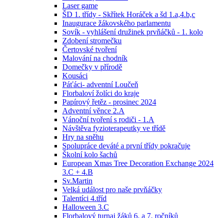
Laser game
ŠD 1. třídy - Skřítek Horáček a šd 1.a,4.b,c
Inaugurace žákovského parlamentu
Sovík - vyhlášení družinek prvňáčků - 1. kolo
Zdobení stromečku
Čertovské tvoření
Malování na chodník
Domečky v přírodě
Kousáci
Páťáci- adventní Loučeň
Florbaloví žolíci do kraje
Papírový řetěz - prosinec 2024
Adventní věnce 2.A
Vánoční tvoření s rodiči - 1.A
Návštěva fyzioterapeutky ve třídě
Hry na sněhu
Spolupráce deváté a první třídy pokračuje
Školní kolo šachů
European Xmas Tree Decoration Exchange 2024
3.C + 4.B
Sv.Martin
Velká událost pro naše prvňáčky
Talentíci 4.tříd
Halloween 3.C
Florbalový turnaj žáků 6. a 7. ročníků