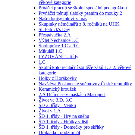
věkové kategorie
Prňáčci pracují se školní speciální pedagožkou
Prvňáčci trénují slabiky psaním do mouky 2
Naše dopisy mluví za nás
Skupinky němčinářů z 8. ročníků na UHK
St. Patrick's Day
Přespávačka 2.A
Výlet Nechanice 1.C
Spolupráce 1.C a 9.C
Mikuláš 1.C
LYŽOVÁNÍ 1. třídy
1.C
Školní kolo recitační soutěže žáků 1. a 2. věkové
kategorie
Holky z Horákovky
Návštěva Poslanecké sněmovny České republiky
Keramický kroužek
2.A Učíme se v maskách Masopust
Život ve 3.D, 3.C
ŠD 2. třídy - Venku
Život v 1.A
ŠD 1. třídy - Hry na sněhu
ŠD 1. třídy - Hrátky v listí
ŠD 1. třídy - Domečky pro skřítky
Drakiáda - podzim 24