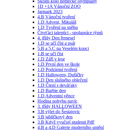
Školní kolo německé olympiády
1D +1A Vánoční ZOO
Jarmark 2023
4.B Vánoční tvoření
1.D Advent, Mikuláš
1.D Tvoření na sněhu
Čtvrťáci talentíci - spolupráce týmů
4. třídy Den řemesel
1.D se učí číst a psát
5.B a 5.C na Veselém kopci
1.B se učí číst
1.D Září v lese
1.D První den ve škole
1.D Podzimní tvoření
1.D Halloween, Dušičky
1.D Den slušného oblečení
1.D Čtení s deváťaky
1.D Barbie den
1.D Adventní věnce
Hodina pohybu navíc
3. třídy HALLOWEEN
3.B výlet do Šestajovic
3.B jablíčkový den
3.B Když vyučují studenti PdF
4.B a 4.D Galerie moderního umění