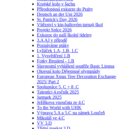
Krajské kolo v šachu
Přírodopisná exkurze do Prahy
Deutsch an der Uni 2026
St. Patrick's Day 2026
Vítězství v kin-ballovém turnaji škol
Projekt Srdce 2026
Exkurze do naší školní jídelny
3.A AJ v přírodě
Poznáváme ptáky
Lyžáček 1.A, 1.B, 1.C
1. Vysvědčení 1.B
Fotky Bruslení - 1.B
Slavnostní vyhlášení soutěže Basic Lingua
Okresní kolo Dějepisné olympiády
European Xmas Tree Decoration Exchange
2025/ Part 2
Spolupráce 5. C + 8 .C
Talentíci 4.ročník 2025
Jarmark 2025
Ježíškova vnoučata ze 4.C
To the World with UHK
Výprava 5.A a 5.C na zámek Loučeň
Mikuláš ve 4.C
VV 3.D
Třídní maskot 3.D