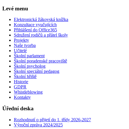
Levé menu
Elektronická žákovská knížka
Konzultace vyučujících
Přihlášení do Office365
Sdružení rodičů a přátel školy
Projekty
Naše tvorba
Učitelé
Školní parlament
Školní poradenské pracoviště
Školní psycholog
Školní speciální pedagog
Školní hřiště
Historie
GDPR
Whistleblowing
Kontakty
Úřední deska
Rozhodnutí o přijetí do 1. třídy 2026-2027
Výroční zpráva 2024/2025