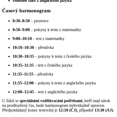
volitelně také z anglického jazyka
Časový harmonogram
8:30–8:50
– prezence
8:50–9:00
– pokyny k testu z matematiky
9:00–10:10
– test z matematiky
10:10–10:30
– přestávka
10:30–10:35
– pokyny k testu z českého jazyka
10:35–11:35
– test z českého jazyka
11:35–11:55
– přestávka
11:55–12:00
– pokyny k testu z anglického jazyka
12:00–12:45
– test z anglického jazyka
U žáků se
speciálními vzdělávacími potřebami
, kteří mají nárok
na prodloužený čas, bude harmonogram individuálně upraven.
Předpokládaný konec testování je
12:10 (ČJ)
, případně
13:30 (AJ)
.