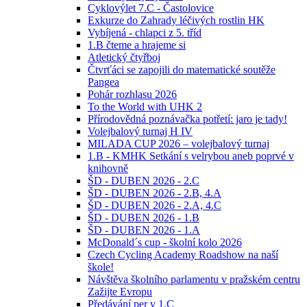
Cyklovýlet 7.C - Častolovice
Exkurze do Zahrady léčivých rostlin HK
Vybíjená - chlapci z 5. tříd
1.B čteme a hrajeme si
Atletický čtyřboj
Čtvrťáci se zapojili do matematické soutěže
Pangea
Pohár rozhlasu 2026
To the World with UHK 2
Přírodovědná poznávačka potřetí: jaro je tady!
Volejbalový turnaj H IV
MILADA CUP 2026 – volejbalový turnaj
1.B - KMHK Setkání s velrybou aneb poprvé v
knihovně
ŠD - DUBEN 2026 - 2.C
ŠD - DUBEN 2026 - 2.B, 4.A
ŠD - DUBEN 2026 - 2.A, 4.C
ŠD - DUBEN 2026 - 1.B
ŠD - DUBEN 2026 - 1.A
McDonald´s cup - školní kolo 2026
Czech Cycling Academy Roadshow na naší
škole!
Návštěva školního parlamentu v pražském centru
Zažijte Evropu
Předávání per v 1.C