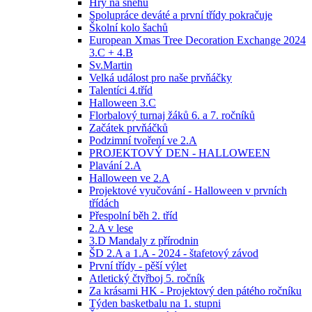
Hry na sněhu
Spolupráce deváté a první třídy pokračuje
Školní kolo šachů
European Xmas Tree Decoration Exchange 2024
3.C + 4.B
Sv.Martin
Velká událost pro naše prvňáčky
Talentíci 4.tříd
Halloween 3.C
Florbalový turnaj žáků 6. a 7. ročníků
Začátek prvňáčků
Podzimní tvoření ve 2.A
PROJEKTOVÝ DEN - HALLOWEEN
Plavání 2.A
Halloween ve 2.A
Projektové vyučování - Halloween v prvních
třídách
Přespolní běh 2. tříd
2.A v lese
3.D Mandaly z přírodnin
ŠD 2.A a 1.A - 2024 - štafetový závod
První třídy - pěší výlet
Atletický čtyřboj 5. ročník
Za krásami HK - Projektový den pátého ročníku
Týden basketbalu na 1. stupni