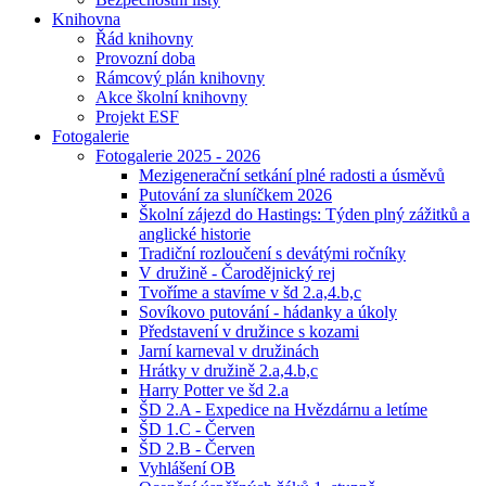
Knihovna
Řád knihovny
Provozní doba
Rámcový plán knihovny
Akce školní knihovny
Projekt ESF
Fotogalerie
Fotogalerie 2025 - 2026
Mezigenerační setkání plné radosti a úsměvů
Putování za sluníčkem 2026
Školní zájezd do Hastings: Týden plný zážitků a
anglické historie
Tradiční rozloučení s devátými ročníky
V družině - Čarodějnický rej
Tvoříme a stavíme v šd 2.a,4.b,c
Sovíkovo putování - hádanky a úkoly
Představení v družince s kozami
Jarní karneval v družinách
Hrátky v družině 2.a,4.b,c
Harry Potter ve šd 2.a
ŠD 2.A - Expedice na Hvězdárnu a letíme
ŠD 1.C - Červen
ŠD 2.B - Červen
Vyhlášení OB