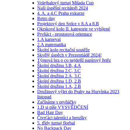
Volejbalový turnaj Milada Cup
Naši úspěšní recitátoři 2024
4. A. a 4.C Praha exkurze
Retro day
Projektový den Srdce v 8.A a 8.B
Okrskové kolo II. kategorie ve vybíjené
Prvňáci - prostorová orientace
1.A karneval
2.A matematika
Školní kolo recitační soutěže
Skvělý úspěch v Prezentiádě 2024!
Týmová hra o co nejdelší papírový řetěz
Školní družina 3.B, 4.A
Školní družina 2.C, 3.C
Školní družina 2.A, 3.C
Školní družina 1.D, 2.B
Školní družina 1.A, 2.B
Družinový výlet do Prahy na Hurvínka 2023
listopad
Začínáme s prvňáčky
1.D si píše VYSVĚDČENÍ
Bad Hair Day
Čtvrťáci talentíci a berušky
5. třídy turnaj florbal
No Backpack Day