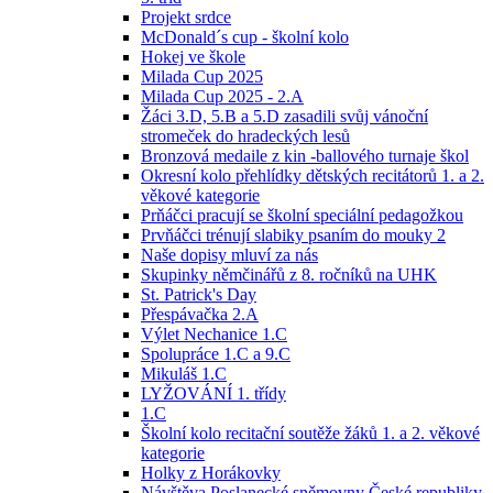
Projekt srdce
McDonald´s cup - školní kolo
Hokej ve škole
Milada Cup 2025
Milada Cup 2025 - 2.A
Žáci 3.D, 5.B a 5.D zasadili svůj vánoční
stromeček do hradeckých lesů
Bronzová medaile z kin -ballového turnaje škol
Okresní kolo přehlídky dětských recitátorů 1. a 2.
věkové kategorie
Prňáčci pracují se školní speciální pedagožkou
Prvňáčci trénují slabiky psaním do mouky 2
Naše dopisy mluví za nás
Skupinky němčinářů z 8. ročníků na UHK
St. Patrick's Day
Přespávačka 2.A
Výlet Nechanice 1.C
Spolupráce 1.C a 9.C
Mikuláš 1.C
LYŽOVÁNÍ 1. třídy
1.C
Školní kolo recitační soutěže žáků 1. a 2. věkové
kategorie
Holky z Horákovky
Návštěva Poslanecké sněmovny České republiky