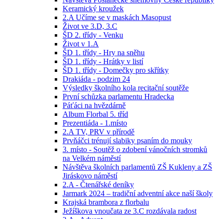
Keramický kroužek
2.A Učíme se v maskách Masopust
Život ve 3.D, 3.C
ŠD 2. třídy - Venku
Život v 1.A
ŠD 1. třídy - Hry na sněhu
ŠD 1. třídy - Hrátky v listí
ŠD 1. třídy - Domečky pro skřítky
Drakiáda - podzim 24
Výsledky školního kola recitační soutěže
První schůzka parlamentu Hradecka
Páťáci na hvězdárně
Album Florbal 5. tříd
Prezentiáda - 1.místo
2.A TV, PRV v přírodě
Prvňáčci trénují slabiky psaním do mouky
3. místo - Soutěž o zdobení vánočních stromků
na Velkém náměstí
Návštěva školních parlamentů ZŠ Kukleny a ZŠ
Jiráskovo náměstí
2.A - Čtenářské deníky
Jarmark 2024 – tradiční adventní akce naší školy
Krajská brambora z florbalu
Ježíškova vnoučata ze 3.C rozdávala radost