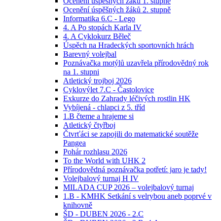
Ocenění úspěšných žáků 1. stupně
Ocenění úspěšných žáků 2. stupně
Informatika 6.C - Lego
4. A Po stopách Karla IV
4. A Cyklokurz Běleč
Úspěch na Hradeckých sportovních hrách
Barevný volejbal
Poznávačka motýlů uzavřela přírodovědný rok
na 1. stupni
Atletický trojboj 2026
Cyklovýlet 7.C - Častolovice
Exkurze do Zahrady léčivých rostlin HK
Vybíjená - chlapci z 5. tříd
1.B čteme a hrajeme si
Atletický čtyřboj
Čtvrťáci se zapojili do matematické soutěže
Pangea
Pohár rozhlasu 2026
To the World with UHK 2
Přírodovědná poznávačka potřetí: jaro je tady!
Volejbalový turnaj H IV
MILADA CUP 2026 – volejbalový turnaj
1.B - KMHK Setkání s velrybou aneb poprvé v
knihovně
ŠD - DUBEN 2026 - 2.C