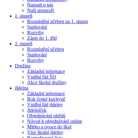
Napsali o nás
Naši sponzoři
1. stupeň
Rozmístění učeben na 1. stupni
Suplování
Rozvrhy
Zápis do 1. tříd
2. stupeň
Rozmístění učeben
Suplování
Rozvrhy
Družina
Základní informace
Vnitřní řád ŠD
Akce školní družiny
Jídelna
Základní informace
Rok české kuchyně
Vnitřní řád jídelny
Jídelníček
Objednávání obědů
Návod k objednávání online
Mléko a ovoce do škol
Vize školní jídelny
Bezpečnostní listy