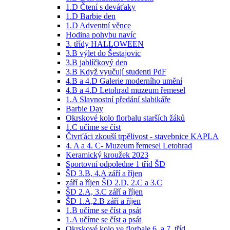
1.D Čtení s deváťaky
1.D Barbie den
1.D Adventní věnce
Hodina pohybu navíc
3. třídy HALLOWEEN
3.B výlet do Šestajovic
3.B jablíčkový den
3.B Když vyučují studenti PdF
4.B a 4.D Galerie moderního umění
4.B a 4.D Letohrad muzeum řemesel
1.A Slavnostní předání slabikáře
Barbie Day
Okrskové kolo florbalu starších žáků
1.C učíme se číst
Čtvrťáci zkouší trpělivost - stavebnice KAPLA
4. A a 4. C- Muzeum řemesel Letohrad
Keramický kroužek 2023
Sportovní odpoledne 1 tříd ŠD
ŠD 3.B, 4.A září a říjen
září a říjen ŠD 2.D, 2.C a 3.C
ŠD 2.A, 3.C září a říjen
ŠD 1.A,2.B září a říjen
1.B učíme se číst a psát
1.A učíme se číst a psát
Okrskové kolo ve florbale 6. a 7. tříd