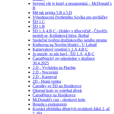
Severní vítr je krutý a nezapomíná – McDonald´s
B
Mít tak pejska 5.B a 5.D
Vyhodnocení čtvrtletního Sovíka pro prvňáčky
ŠD 1.C
ŠD 1.B
ŠD 1.A,4.B,C - Hrátky v tělocvičně - Člověče,
nezlob se, Kelímková bitva, florbal
Společné tvoření družinkového jarního stromu
Knihovna na Novém Hradci - U Labutě
Karnevalové veselení v 1.A,4.B,C
Jo puzzle, to nás baví - ŠD 1.A, 4.B,C
Čarodějnický rej odpoledne v družince
30.4.2025
2.D - Vycházka na Plachtu
2.D - Nocování
2.D - Karneval
2D - Hraní venku
Čarodky ve ŠD na Horákovce
Okresní kolo ve volejbal dívek
Čarodějnice na Horákovce
McDonald's cup - okrskové kolo
Beseda s exekutorem
Krajská přehlídka dětských recitátorů žáků 2. až
5. tříd