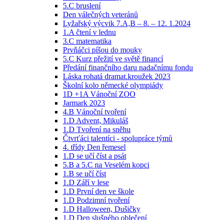
5.C bruslení
Den válečných veteránů
Lyžařský výcvik 7.A,B – 8. – 12. 1.2024
1.A čtení v lednu
3.C matematika
Prvňáčci píšou do mouky
5.C Kurz přežití ve světě financí
Předání finančního daru nadačnímu fondu
Láska rohatá dramat.kroužek 2023
Školní kolo německé olympiády
1D +1A Vánoční ZOO
Jarmark 2023
4.B Vánoční tvoření
1.D Advent, Mikuláš
1.D Tvoření na sněhu
Čtvrťáci talentíci - spolupráce týmů
4. třídy Den řemesel
1.D se učí číst a psát
5.B a 5.C na Veselém kopci
1.B se učí číst
1.D Září v lese
1.D První den ve škole
1.D Podzimní tvoření
1.D Halloween, Dušičky
1.D Den slušného oblečení