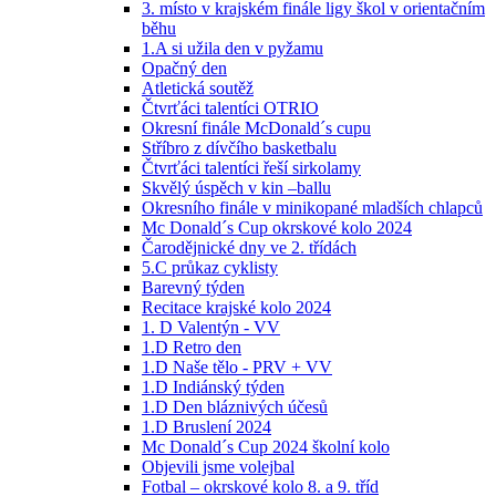
3. místo v krajském finále ligy škol v orientačním
běhu
1.A si užila den v pyžamu
Opačný den
Atletická soutěž
Čtvrťáci talentíci OTRIO
Okresní finále McDonald´s cupu
Stříbro z dívčího basketbalu
Čtvrťáci talentíci řeší sirkolamy
Skvělý úspěch v kin –ballu
Okresního finále v minikopané mladších chlapců
Mc Donald´s Cup okrskové kolo 2024
Čarodějnické dny ve 2. třídách
5.C průkaz cyklisty
Barevný týden
Recitace krajské kolo 2024
1. D Valentýn - VV
1.D Retro den
1.D Naše tělo - PRV + VV
1.D Indiánský týden
1.D Den bláznivých účesů
1.D Bruslení 2024
Mc Donald´s Cup 2024 školní kolo
Objevili jsme volejbal
Fotbal – okrskové kolo 8. a 9. tříd