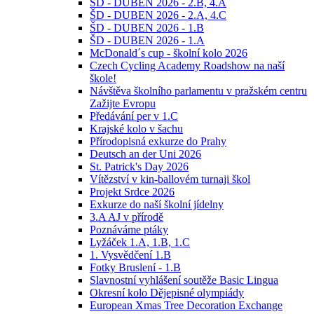
ŠD - DUBEN 2026 - 2.B, 4.A
ŠD - DUBEN 2026 - 2.A, 4.C
ŠD - DUBEN 2026 - 1.B
ŠD - DUBEN 2026 - 1.A
McDonald´s cup - školní kolo 2026
Czech Cycling Academy Roadshow na naší
škole!
Návštěva školního parlamentu v pražském centru
Zažijte Evropu
Předávání per v 1.C
Krajské kolo v šachu
Přírodopisná exkurze do Prahy
Deutsch an der Uni 2026
St. Patrick's Day 2026
Vítězství v kin-ballovém turnaji škol
Projekt Srdce 2026
Exkurze do naší školní jídelny
3.A AJ v přírodě
Poznáváme ptáky
Lyžáček 1.A, 1.B, 1.C
1. Vysvědčení 1.B
Fotky Bruslení - 1.B
Slavnostní vyhlášení soutěže Basic Lingua
Okresní kolo Dějepisné olympiády
European Xmas Tree Decoration Exchange