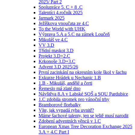
2025/ Part 2
Spolupráce 5. C + 8 .C
Talentíci 4.ročník 2025
Jarmark 2025
Ježíškova vnoučata ze 4.C
To the World with UHK
Výprava 5.A a 5.C na zámek Loučeň
Mikuláš ve 4.C
VV 3.D
Třídní maskot 3.D
Projekt 3.D+2.C
Krkonoše 3.D+3.C
Advent 3.D 2025/26
První zacinkání na okresním kole škol v šachu
Exkurze Hrádek u Nechanic 1.B
1.B - Mikuláš, andělé a čerti
Řemeslo má zlaté dno
Návštěva 8.A v Labské SOŠ a SOU Pardubice
1.C zdobila stromek pro vánoční trhy
Bramborové florbalky
Víte, jak vypadá ryba uvnitř?
Máme šachové talenty, jen se ještě musí narodit
Zdobení adventních věnců v 1.C
European Xmas Tree Decoration Exchange 2025
3.A + 4.C Part I