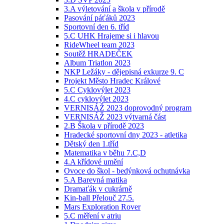
3.A výletování a škola v přírodě
Pasování páťáků 2023
Sportovní den 6. tříd
5.C UHK Hrajeme si i hlavou
RideWheel team 2023
Soutěž HRADEČEK
Album Triatlon 2023
NKP Ležáky - dějepisná exkurze 9. C
Projekt Město Hradec Králové
5.C Cyklovýlet 2023
4.C cyklovýlet 2023
VERNISÁŽ 2023 doprovodný program
VERNISÁŽ 2023 výtvarná část
2.B Škola v přírodě 2023
Hradecké sportovní dny 2023 - atletika
Dětský den 1.tříd
Matematika v běhu 7.C,D
4.A křídové umění
Ovoce do škol - bedýnková ochutnávka
5.A Barevná matika
Dramaťák v cukrárně
Kin-ball Přelouč 27.5.
Mars Exploration Rover
5.C měření v atriu