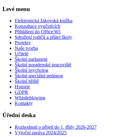
Levé menu
Elektronická žákovská knížka
Konzultace vyučujících
Přihlášení do Office365
Sdružení rodičů a přátel školy
Projekty
Naše tvorba
Učitelé
Školní parlament
Školní poradenské pracoviště
Školní psycholog
Školní speciální pedagog
Školní hřiště
Historie
GDPR
Whistleblowing
Kontakty
Úřední deska
Rozhodnutí o přijetí do 1. třídy 2026-2027
Výroční zpráva 2024/2025