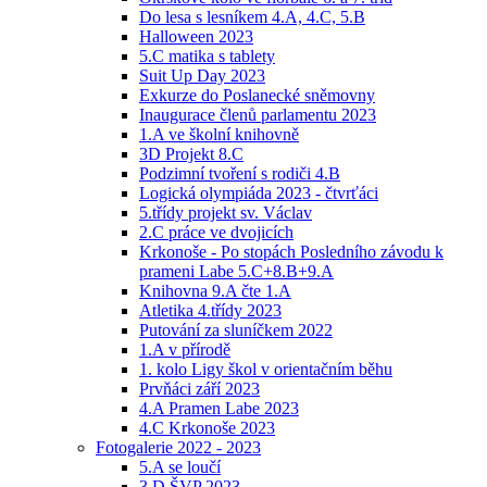
Do lesa s lesníkem 4.A, 4.C, 5.B
Halloween 2023
5.C matika s tablety
Suit Up Day 2023
Exkurze do Poslanecké sněmovny
Inaugurace členů parlamentu 2023
1.A ve školní knihovně
3D Projekt 8.C
Podzimní tvoření s rodiči 4.B
Logická olympiáda 2023 - čtvrťáci
5.třídy projekt sv. Václav
2.C práce ve dvojicích
Krkonoše - Po stopách Posledního závodu k
prameni Labe 5.C+8.B+9.A
Knihovna 9.A čte 1.A
Atletika 4.třídy 2023
Putování za sluníčkem 2022
1.A v přírodě
1. kolo Ligy škol v orientačním běhu
Prvňáci září 2023
4.A Pramen Labe 2023
4.C Krkonoše 2023
Fotogalerie 2022 - 2023
5.A se loučí
3.D ŠVP 2023