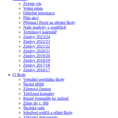
Zveme vás
Volná místa
Důležité informace
Plán akcí
Přijímací řízení na střední školy
Naše úspěchy v soutěžích
Termínový kalendář
Zprávy 2023/24
Zprávy 2022/23
Zprávy 2021/22
Zprávy 2020/21
Zprávy 2019/20
Zprávy 2018/19
Zprávy 2017/18
Zprávy 2016/17
O škole
Virtuální prohlídka školy
Školní hřiště
Zájmová činnost
Telefonní kontakty
Různé formuláře ke stažení
Zápis do 1. tříd
Školská rada
Sdružení rodičů a přátel školy
Základní dokumenty