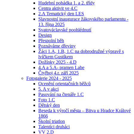
Hudební pohádka 1. a 2. třídy
Centra aktivit ve 4.C
2.A Tematický den LES
Slavnostní inaugurace žákovského parlamentu -
13. října 2025
Svatováclavské poohlédnutí
Design
Přespolní běh
Poznáváme dřeviny
Žáci 1.A, 1.B, 1.C na dobrodružné výpravě s
lvíčkem Gustíkem
Dožínky 2025 - 4.D
4.A a 5.A- pramen Labe
Čtyřboj 4.r. září 2025
Fotogalerie 2024 - 2025
Ocenění orientačních běžců
5. A v akci
Pasování na čtenáře 1.C
Foto 1.C
Dětský den
Beseda k výročí města – Bitva u Hradce Králové
1866
Školní triatlon
Talentíci druháci
VV 2.D