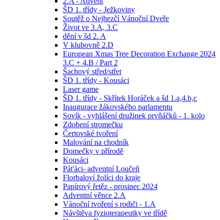
2.A - Advent
ŠD 1. třídy - Ježkoviny
Soutěž o Nejhezčí Vánoční Dveře
Život ve 3.A, 3.C
dění v šd 2. A
V klubovně 2.D
European Xmas Tree Decoration Exchange 2024
3.C + 4.B / Part 2
Šachový střed/střet
ŠD 1. třídy - Kousáci
Laser game
ŠD 1. třídy - Skřítek Horáček a šd 1.a,4.b,c
Inaugurace žákovského parlamentu
Sovík - vyhlášení družinek prvňáčků - 1. kolo
Zdobení stromečku
Čertovské tvoření
Malování na chodník
Domečky v přírodě
Kousáci
Páťáci- adventní Loučeň
Florbaloví žolíci do kraje
Papírový řetěz - prosinec 2024
Adventní věnce 2.A
Vánoční tvoření s rodiči - 1.A
Návštěva fyzioterapeutky ve třídě