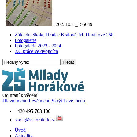
20231031_155649
Základní škola, Hradec Králové, M. Horákové 258
Fotogalerie
Fotogalerie 2023 - 2024
2.C práce ve dvojicích
Hledat
Od hraní k vědění
Hlavní menu
Levé menu
Skrýt Levé menu
+420
495 703 100
skola@zshorakhk.cz
Úvod
Aktuality