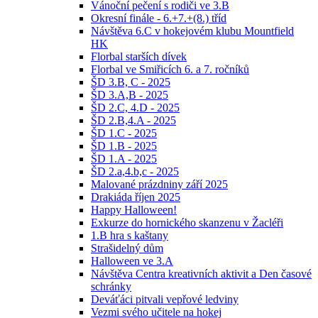
Vánoční pečení s rodiči ve 3.B
Okresní finále - 6.+7.+(8.) tříd
Návštěva 6.C v hokejovém klubu Mountfield
HK
Florbal starších dívek
Florbal ve Smiřicích 6. a 7. ročníků
ŠD 3.B, C - 2025
ŠD 3.A,B - 2025
ŠD 2.C, 4.D - 2025
ŠD 2.B,4.A - 2025
ŠD 1.C - 2025
ŠD 1.B - 2025
ŠD 1.A - 2025
ŠD 2.a,4.b,c - 2025
Malované prázdniny září 2025
Drakiáda říjen 2025
Happy Halloween!
Exkurze do hornického skanzenu v Žacléři
1.B hra s kaštany
Strašidelný dům
Halloween ve 3.A
Návštěva Centra kreativních aktivit a Den časové
schránky
Deváťáci pitvali vepřové ledviny
Vezmi svého učitele na hokej