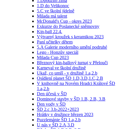
1.Dpodzim zima
1.D do Velikonoc
5.C ve školní jídelně
Milada má talent
McDonald's Cup - okres 2023
Exkurze do Poslanecké sněmovny
Kin-ball 22.4.
Výtvarný kroužek s keramikou 2023
Paní učitelky dětem
5.A Galerie moderního umění podruhé
Lego - Honzův speciál
Milada Cup 2023
Březnový kin-ballový turnaj v Přelouči
Karneval ve školní družině
Ukaž, co umíš - v družině 1.a,2.b
Osídlení planet ŠD 1.D,3.D,1.C,2.B
V knihovně na Novém Hradci Králové ŠD
1.a,2.b
Den účesů v ŠD
Dominové stavby v ŠD 1.B, 2.B, 3.B
Den vody v ŠD
ŠD 2.c 3.b-2022+2023
Hrátky v družince březen 2023
Puzzlemánie ŠD 1.a,2.b
U nás v ŠD 2.A,3.D