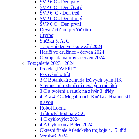
ŠVP 6.C - Den pátý
ŠVP 6.C - Den čtvrtý
ŠVP 6. C - Den třetí
ŠVP 6.C - Den druhý
ŠVP 6.C - Den první
Deváťáci čtou prvňáčkům
Čtyřboj
Sněžka 5. A, C
1.a první den ve škole září 2024
Hasiči ve družince - červen 2024
Olympiáda naruby - červen 2024
Fotogalerie 2023 - 2024
Projekt „DVEŘE“
Pasování 5. tříd
3.C Botanická zahrada léčivých bylin HK
Slavnostní rozloučení devátých ročníků
3.C a tvoření a rautík na závěr 3. třídy
4. A a 4. C - Megabrouci, Kuňka a Hrajme si i
hlavou
Robot Loona
Třídnická hodina v 5.C
4.C cyklovýlet 2024
4.A Cyklokurz Běleč 2024
Okresní finále Atletického trojboje 4. -5. tříd
Vernisáž 2024