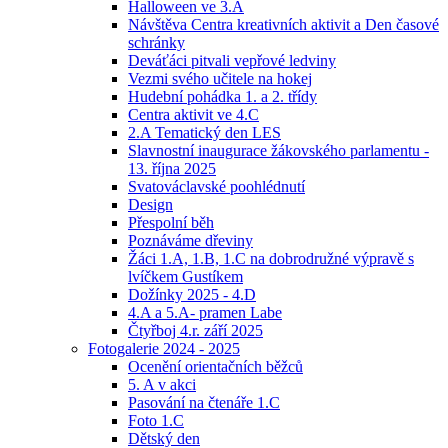
Halloween ve 3.A
Návštěva Centra kreativních aktivit a Den časové
schránky
Deváťáci pitvali vepřové ledviny
Vezmi svého učitele na hokej
Hudební pohádka 1. a 2. třídy
Centra aktivit ve 4.C
2.A Tematický den LES
Slavnostní inaugurace žákovského parlamentu -
13. října 2025
Svatováclavské poohlédnutí
Design
Přespolní běh
Poznáváme dřeviny
Žáci 1.A, 1.B, 1.C na dobrodružné výpravě s
lvíčkem Gustíkem
Dožínky 2025 - 4.D
4.A a 5.A- pramen Labe
Čtyřboj 4.r. září 2025
Fotogalerie 2024 - 2025
Ocenění orientačních běžců
5. A v akci
Pasování na čtenáře 1.C
Foto 1.C
Dětský den