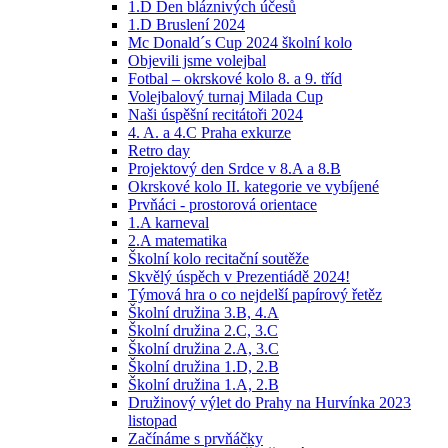
1.D Den bláznivých účesů
1.D Bruslení 2024
Mc Donald´s Cup 2024 školní kolo
Objevili jsme volejbal
Fotbal – okrskové kolo 8. a 9. tříd
Volejbalový turnaj Milada Cup
Naši úspěšní recitátoři 2024
4. A. a 4.C Praha exkurze
Retro day
Projektový den Srdce v 8.A a 8.B
Okrskové kolo II. kategorie ve vybíjené
Prvňáci - prostorová orientace
1.A karneval
2.A matematika
Školní kolo recitační soutěže
Skvělý úspěch v Prezentiádě 2024!
Týmová hra o co nejdelší papírový řetěz
Školní družina 3.B, 4.A
Školní družina 2.C, 3.C
Školní družina 2.A, 3.C
Školní družina 1.D, 2.B
Školní družina 1.A, 2.B
Družinový výlet do Prahy na Hurvínka 2023
listopad
Začínáme s prvňáčky