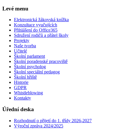
Levé menu
Elektronická žákovská knížka
Konzultace vyučujících
Přihlášení do Office365
Sdružení rodičů a přátel školy
Projekty
Naše tvorba
Učitelé
Školní parlament
Školní poradenské pracoviště
Školní psycholog
Školní speciální pedagog
Školní hřiště
Historie
GDPR
Whistleblowing
Kontakty
Úřední deska
Rozhodnutí o přijetí do 1. třídy 2026-2027
Výroční zpráva 2024/2025