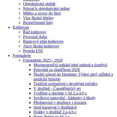
Objednávání obědů
Návod k objednávání online
Mléko a ovoce do škol
Vize školní jídelny
Bezpečnostní listy
Knihovna
Řád knihovny
Provozní doba
Rámcový plán knihovny
Akce školní knihovny
Projekt ESF
Fotogalerie
Fotogalerie 2025 - 2026
Mezigenerační setkání plné radosti a úsměvů
Putování za sluníčkem 2026
Školní zájezd do Hastings: Týden plný zážitků a
anglické historie
Tradiční rozloučení s devátými ročníky
V družině - Čarodějnický rej
Tvoříme a stavíme v šd 2.a,4.b,c
Sovíkovo putování - hádanky a úkoly
Představení v družince s kozami
Jarní karneval v družinách
Hrátky v družině 2.a,4.b,c
Harry Potter ve šd 2.a