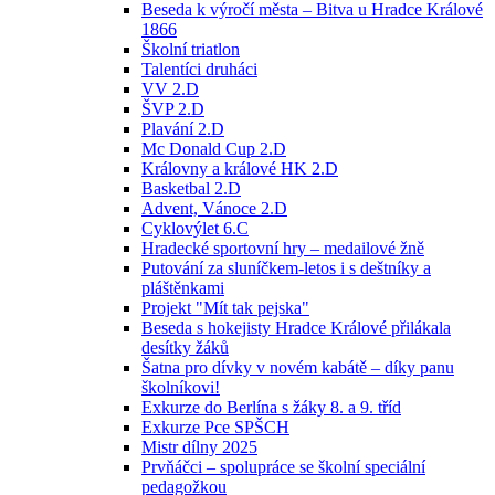
Beseda k výročí města – Bitva u Hradce Králové
1866
Školní triatlon
Talentíci druháci
VV 2.D
ŠVP 2.D
Plavání 2.D
Mc Donald Cup 2.D
Královny a králové HK 2.D
Basketbal 2.D
Advent, Vánoce 2.D
Cyklovýlet 6.C
Hradecké sportovní hry – medailové žně
Putování za sluníčkem-letos i s deštníky a
pláštěnkami
Projekt "Mít tak pejska"
Beseda s hokejisty Hradce Králové přilákala
desítky žáků
Šatna pro dívky v novém kabátě – díky panu
školníkovi!
Exkurze do Berlína s žáky 8. a 9. tříd
Exkurze Pce SPŠCH
Mistr dílny 2025
Prvňáčci – spolupráce se školní speciální
pedagožkou