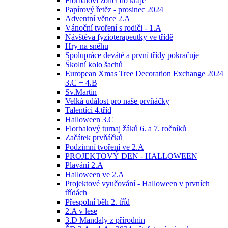
Florbaloví žolíci do kraje
Papírový řetěz - prosinec 2024
Adventní věnce 2.A
Vánoční tvoření s rodiči - 1.A
Návštěva fyzioterapeutky ve třídě
Hry na sněhu
Spolupráce deváté a první třídy pokračuje
Školní kolo šachů
European Xmas Tree Decoration Exchange 2024
3.C + 4.B
Sv.Martin
Velká událost pro naše prvňáčky
Talentíci 4.tříd
Halloween 3.C
Florbalový turnaj žáků 6. a 7. ročníků
Začátek prvňáčků
Podzimní tvoření ve 2.A
PROJEKTOVÝ DEN - HALLOWEEN
Plavání 2.A
Halloween ve 2.A
Projektové vyučování - Halloween v prvních
třídách
Přespolní běh 2. tříd
2.A v lese
3.D Mandaly z přírodnin