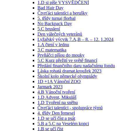
1.D si píše VYSVĚDČENÍ
Bad Hair Day
Čtvrťáci talentíci a berušky
5. třídy turnaj florbal
No Backpack Day
5.C bruslení
Den válečných veteránů
Lyžařský výcvik 7.A,B – 8. – 12. 1.2024
1.A čtení v lednu
3.C matematika
Prvňáčci píšou do mouky
5.C Kurz přežití ve světě financí
Předání finančního daru nadačnímu fondu
Láska rohatá dramat.kroužek 2023
Školní kolo německé olympiády
1D +1A Vánoční ZOO
Jarmark 2023
4.B Vánoční tvoření
1.D Advent, Mikuláš
1.D Tvoření na sněhu
Čtvrťáci talentíci - spolupráce týmů
4. třídy Den řemesel
1.D se učí číst a psát
5.B a 5.C na Veselém kopci
1.B se učí číst