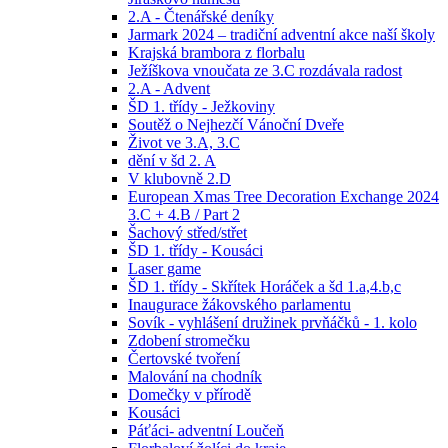
2.A - Čtenářské deníky
Jarmark 2024 – tradiční adventní akce naší školy
Krajská brambora z florbalu
Ježíškova vnoučata ze 3.C rozdávala radost
2.A - Advent
ŠD 1. třídy - Ježkoviny
Soutěž o Nejhezčí Vánoční Dveře
Život ve 3.A, 3.C
dění v šd 2. A
V klubovně 2.D
European Xmas Tree Decoration Exchange 2024
3.C + 4.B / Part 2
Šachový střed/střet
ŠD 1. třídy - Kousáci
Laser game
ŠD 1. třídy - Skřítek Horáček a šd 1.a,4.b,c
Inaugurace žákovského parlamentu
Sovík - vyhlášení družinek prvňáčků - 1. kolo
Zdobení stromečku
Čertovské tvoření
Malování na chodník
Domečky v přírodě
Kousáci
Páťáci- adventní Loučeň