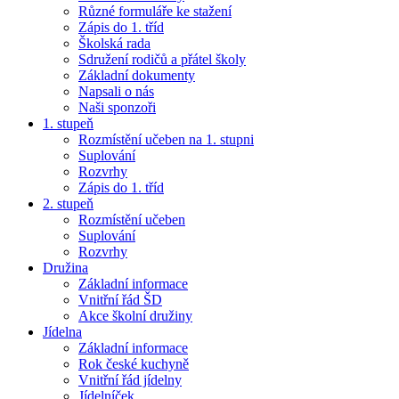
Různé formuláře ke stažení
Zápis do 1. tříd
Školská rada
Sdružení rodičů a přátel školy
Základní dokumenty
Napsali o nás
Naši sponzoři
1. stupeň
Rozmístění učeben na 1. stupni
Suplování
Rozvrhy
Zápis do 1. tříd
2. stupeň
Rozmístění učeben
Suplování
Rozvrhy
Družina
Základní informace
Vnitřní řád ŠD
Akce školní družiny
Jídelna
Základní informace
Rok české kuchyně
Vnitřní řád jídelny
Jídelníček