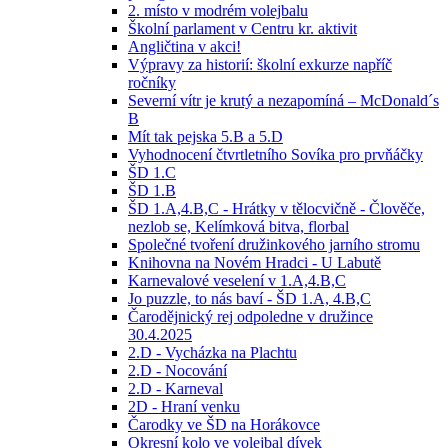
2. místo v modrém volejbalu
Školní parlament v Centru kr. aktivit
Angličtina v akci!
Výpravy za historií: školní exkurze napříč
ročníky
Severní vítr je krutý a nezapomíná – McDonald´s
B
Mít tak pejska 5.B a 5.D
Vyhodnocení čtvrtletního Sovíka pro prvňáčky
ŠD 1.C
ŠD 1.B
ŠD 1.A,4.B,C - Hrátky v tělocvičně - Člověče,
nezlob se, Kelímková bitva, florbal
Společné tvoření družinkového jarního stromu
Knihovna na Novém Hradci - U Labutě
Karnevalové veselení v 1.A,4.B,C
Jo puzzle, to nás baví - ŠD 1.A, 4.B,C
Čarodějnický rej odpoledne v družince
30.4.2025
2.D - Vycházka na Plachtu
2.D - Nocování
2.D - Karneval
2D - Hraní venku
Čarodky ve ŠD na Horákovce
Okresní kolo ve volejbal dívek