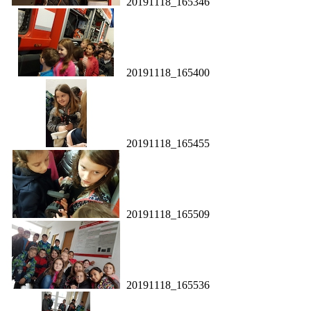
20191118_165346
20191118_165400
20191118_165455
20191118_165509
20191118_165536