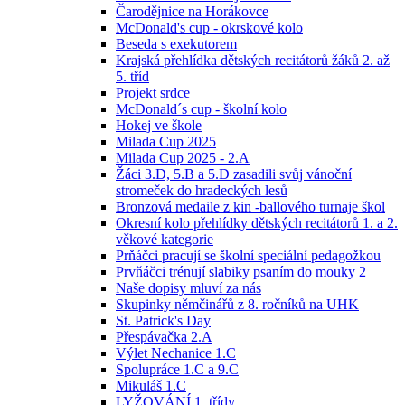
Čarodějnice na Horákovce
McDonald's cup - okrskové kolo
Beseda s exekutorem
Krajská přehlídka dětských recitátorů žáků 2. až
5. tříd
Projekt srdce
McDonald´s cup - školní kolo
Hokej ve škole
Milada Cup 2025
Milada Cup 2025 - 2.A
Žáci 3.D, 5.B a 5.D zasadili svůj vánoční
stromeček do hradeckých lesů
Bronzová medaile z kin -ballového turnaje škol
Okresní kolo přehlídky dětských recitátorů 1. a 2.
věkové kategorie
Prňáčci pracují se školní speciální pedagožkou
Prvňáčci trénují slabiky psaním do mouky 2
Naše dopisy mluví za nás
Skupinky němčinářů z 8. ročníků na UHK
St. Patrick's Day
Přespávačka 2.A
Výlet Nechanice 1.C
Spolupráce 1.C a 9.C
Mikuláš 1.C
LYŽOVÁNÍ 1. třídy