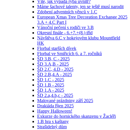
Víte, jak vypadá ryba uvnitř?
Máme šachové talenty, jen se ještě musí narodit
Zdobení adventních věnců v 1.C
European Xmas Tree Decoration Exchange 2025
3.A + 4.C Part I
Vánoční pečení s rodiči ve 3.B
Okresní finále - 6.+7.+(8.) tříd
Návštěva 6.C v hokejovém klubu Mountfield
HK
Florbal starších dívek
Florbal ve Smiřicích 6. a 7. ročníků
ŠD 3.B, C - 2025
ŠD 3.A,B - 2025
ŠD 2.C, 4.D - 2025
ŠD 2.B,4.A - 2025
ŠD 1.C - 2025
ŠD 1.B - 2025
ŠD 1.A - 2025
ŠD 2.a,4.b,c - 2025
Malované prázdniny září 2025
Drakiáda říjen 2025
Happy Halloween!
Exkurze do hornického skanzenu v Žacléři
1.B hra s kaštany
Strašidelný dům