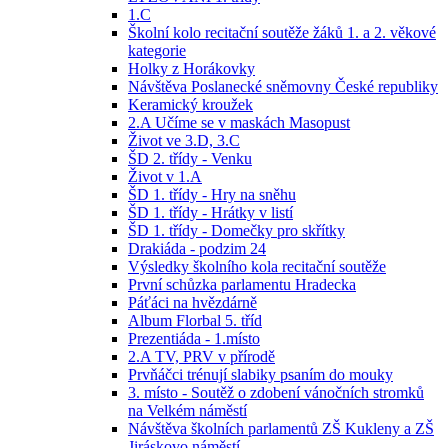
1.C
Školní kolo recitační soutěže žáků 1. a 2. věkové
kategorie
Holky z Horákovky
Návštěva Poslanecké sněmovny České republiky
Keramický kroužek
2.A Učíme se v maskách Masopust
Život ve 3.D, 3.C
ŠD 2. třídy - Venku
Život v 1.A
ŠD 1. třídy - Hry na sněhu
ŠD 1. třídy - Hrátky v listí
ŠD 1. třídy - Domečky pro skřítky
Drakiáda - podzim 24
Výsledky školního kola recitační soutěže
První schůzka parlamentu Hradecka
Páťáci na hvězdárně
Album Florbal 5. tříd
Prezentiáda - 1.místo
2.A TV, PRV v přírodě
Prvňáčci trénují slabiky psaním do mouky
3. místo - Soutěž o zdobení vánočních stromků
na Velkém náměstí
Návštěva školních parlamentů ZŠ Kukleny a ZŠ
Jiráskovo náměstí