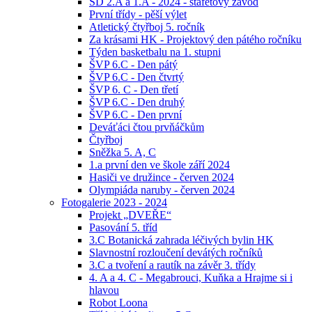
ŠD 2.A a 1.A - 2024 - štafetový závod
První třídy - pěší výlet
Atletický čtyřboj 5. ročník
Za krásami HK - Projektový den pátého ročníku
Týden basketbalu na 1. stupni
ŠVP 6.C - Den pátý
ŠVP 6.C - Den čtvrtý
ŠVP 6. C - Den třetí
ŠVP 6.C - Den druhý
ŠVP 6.C - Den první
Deváťáci čtou prvňáčkům
Čtyřboj
Sněžka 5. A, C
1.a první den ve škole září 2024
Hasiči ve družince - červen 2024
Olympiáda naruby - červen 2024
Fotogalerie 2023 - 2024
Projekt „DVEŘE“
Pasování 5. tříd
3.C Botanická zahrada léčivých bylin HK
Slavnostní rozloučení devátých ročníků
3.C a tvoření a rautík na závěr 3. třídy
4. A a 4. C - Megabrouci, Kuňka a Hrajme si i
hlavou
Robot Loona