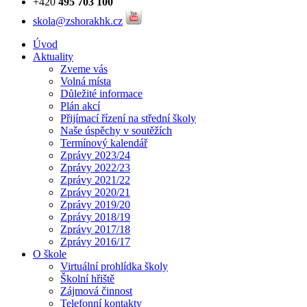
+420
495 703 100
skola@zshorakhk.cz
Úvod
Aktuality
Zveme vás
Volná místa
Důležité informace
Plán akcí
Přijímací řízení na střední školy
Naše úspěchy v soutěžích
Termínový kalendář
Zprávy 2023/24
Zprávy 2022/23
Zprávy 2021/22
Zprávy 2020/21
Zprávy 2019/20
Zprávy 2018/19
Zprávy 2017/18
Zprávy 2016/17
O škole
Virtuální prohlídka školy
Školní hřiště
Zájmová činnost
Telefonní kontakty