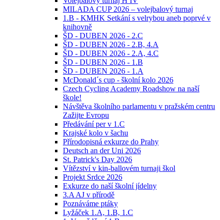
Volejbalový turnaj H IV
MILADA CUP 2026 – volejbalový turnaj
1.B - KMHK Setkání s velrybou aneb poprvé v
knihovně
ŠD - DUBEN 2026 - 2.C
ŠD - DUBEN 2026 - 2.B, 4.A
ŠD - DUBEN 2026 - 2.A, 4.C
ŠD - DUBEN 2026 - 1.B
ŠD - DUBEN 2026 - 1.A
McDonald´s cup - školní kolo 2026
Czech Cycling Academy Roadshow na naší
škole!
Návštěva školního parlamentu v pražském centru
Zažijte Evropu
Předávání per v 1.C
Krajské kolo v šachu
Přírodopisná exkurze do Prahy
Deutsch an der Uni 2026
St. Patrick's Day 2026
Vítězství v kin-ballovém turnaji škol
Projekt Srdce 2026
Exkurze do naší školní jídelny
3.A AJ v přírodě
Poznáváme ptáky
Lyžáček 1.A, 1.B, 1.C