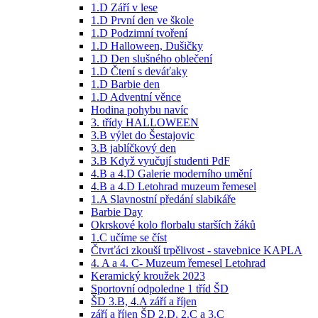
1.D Září v lese
1.D První den ve škole
1.D Podzimní tvoření
1.D Halloween, Dušičky
1.D Den slušného oblečení
1.D Čtení s deváťaky
1.D Barbie den
1.D Adventní věnce
Hodina pohybu navíc
3. třídy HALLOWEEN
3.B výlet do Šestajovic
3.B jablíčkový den
3.B Když vyučují studenti PdF
4.B a 4.D Galerie moderního umění
4.B a 4.D Letohrad muzeum řemesel
1.A Slavnostní předání slabikáře
Barbie Day
Okrskové kolo florbalu starších žáků
1.C učíme se číst
Čtvrťáci zkouší trpělivost - stavebnice KAPLA
4. A a 4. C- Muzeum řemesel Letohrad
Keramický kroužek 2023
Sportovní odpoledne 1 tříd ŠD
ŠD 3.B, 4.A září a říjen
září a říjen ŠD 2.D, 2.C a 3.C