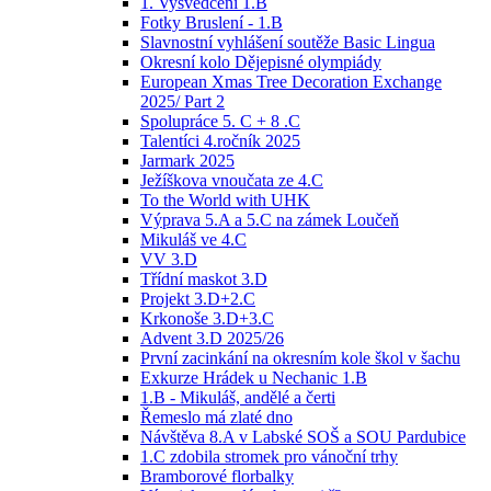
1. Vysvědčení 1.B
Fotky Bruslení - 1.B
Slavnostní vyhlášení soutěže Basic Lingua
Okresní kolo Dějepisné olympiády
European Xmas Tree Decoration Exchange
2025/ Part 2
Spolupráce 5. C + 8 .C
Talentíci 4.ročník 2025
Jarmark 2025
Ježíškova vnoučata ze 4.C
To the World with UHK
Výprava 5.A a 5.C na zámek Loučeň
Mikuláš ve 4.C
VV 3.D
Třídní maskot 3.D
Projekt 3.D+2.C
Krkonoše 3.D+3.C
Advent 3.D 2025/26
První zacinkání na okresním kole škol v šachu
Exkurze Hrádek u Nechanic 1.B
1.B - Mikuláš, andělé a čerti
Řemeslo má zlaté dno
Návštěva 8.A v Labské SOŠ a SOU Pardubice
1.C zdobila stromek pro vánoční trhy
Bramborové florbalky