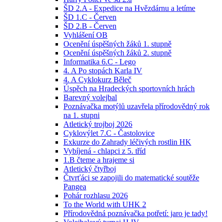
ŠD 2.A - Expedice na Hvězdárnu a letíme
ŠD 1.C - Červen
ŠD 2.B - Červen
Vyhlášení OB
Ocenění úspěšných žáků 1. stupně
Ocenění úspěšných žáků 2. stupně
Informatika 6.C - Lego
4. A Po stopách Karla IV
4. A Cyklokurz Běleč
Úspěch na Hradeckých sportovních hrách
Barevný volejbal
Poznávačka motýlů uzavřela přírodovědný rok
na 1. stupni
Atletický trojboj 2026
Cyklovýlet 7.C - Častolovice
Exkurze do Zahrady léčivých rostlin HK
Vybíjená - chlapci z 5. tříd
1.B čteme a hrajeme si
Atletický čtyřboj
Čtvrťáci se zapojili do matematické soutěže
Pangea
Pohár rozhlasu 2026
To the World with UHK 2
Přírodovědná poznávačka potřetí: jaro je tady!