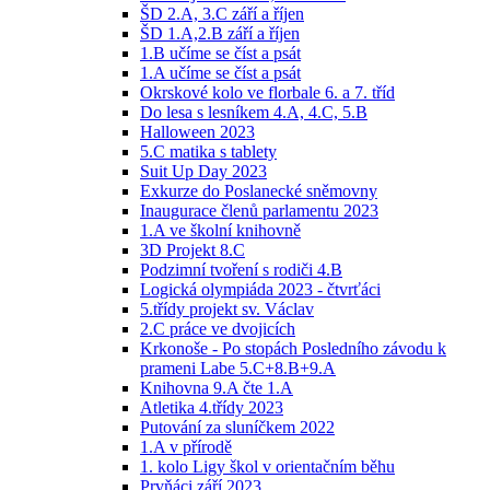
ŠD 2.A, 3.C září a říjen
ŠD 1.A,2.B září a říjen
1.B učíme se číst a psát
1.A učíme se číst a psát
Okrskové kolo ve florbale 6. a 7. tříd
Do lesa s lesníkem 4.A, 4.C, 5.B
Halloween 2023
5.C matika s tablety
Suit Up Day 2023
Exkurze do Poslanecké sněmovny
Inaugurace členů parlamentu 2023
1.A ve školní knihovně
3D Projekt 8.C
Podzimní tvoření s rodiči 4.B
Logická olympiáda 2023 - čtvrťáci
5.třídy projekt sv. Václav
2.C práce ve dvojicích
Krkonoše - Po stopách Posledního závodu k
prameni Labe 5.C+8.B+9.A
Knihovna 9.A čte 1.A
Atletika 4.třídy 2023
Putování za sluníčkem 2022
1.A v přírodě
1. kolo Ligy škol v orientačním běhu
Prvňáci září 2023