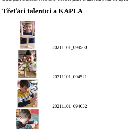
Třeťáci talentíci a KAPLA
20211101_094500
20211101_094521
20211101_094632