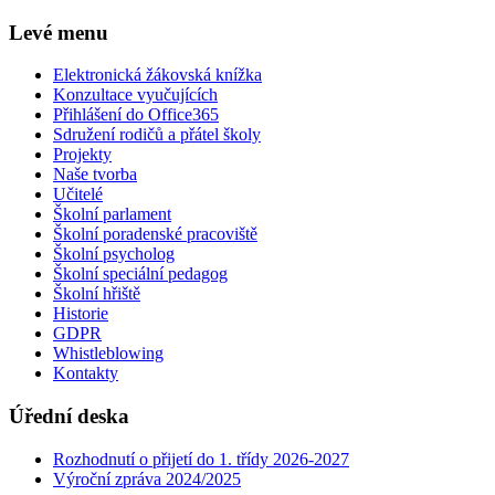
Levé menu
Elektronická žákovská knížka
Konzultace vyučujících
Přihlášení do Office365
Sdružení rodičů a přátel školy
Projekty
Naše tvorba
Učitelé
Školní parlament
Školní poradenské pracoviště
Školní psycholog
Školní speciální pedagog
Školní hřiště
Historie
GDPR
Whistleblowing
Kontakty
Úřední deska
Rozhodnutí o přijetí do 1. třídy 2026-2027
Výroční zpráva 2024/2025