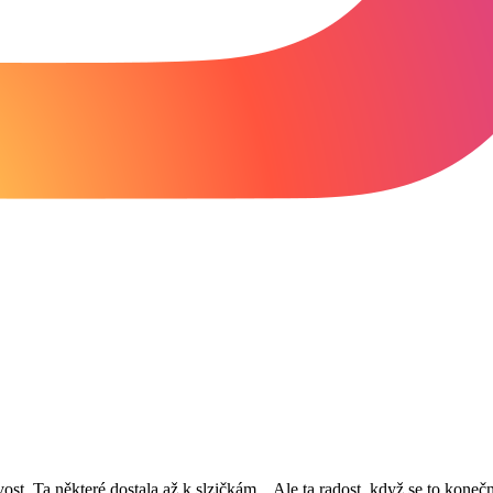
ost. Ta některé dostala až k slzičkám... Ale ta radost, když se to koneč