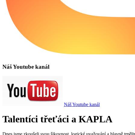
Náš Youtube kanál
Náš Youtube kanál
Talentíci třeťáci a KAPLA
Dnes jsme zkoušeli svou šikovnost, logické uvažování a hlavně trpěliv