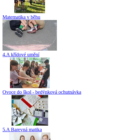
Matematika v běhu
4.A křídové umění
Ovoce do škol - bedýnková ochutnávka
5.A Barevná matika