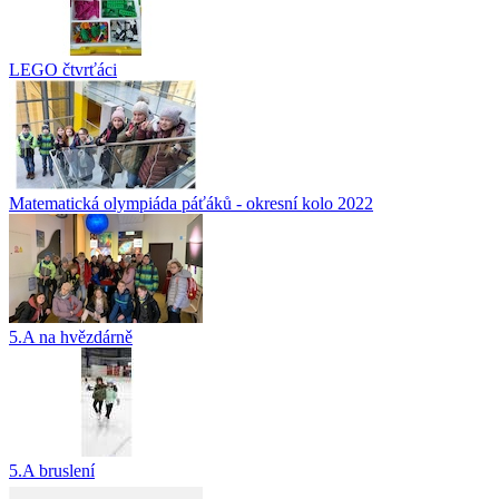
LEGO čtvrťáci
Matematická olympiáda páťáků - okresní kolo 2022
5.A na hvězdárně
5.A bruslení