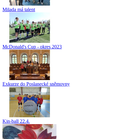
Milada má talent
McDonald's Cup - okres 2023
Exkurze do Poslanecké sněmovny
Kin-ball 22.4.