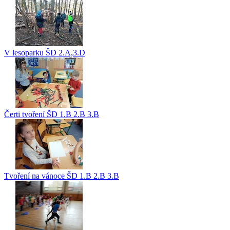
V lesoparku ŠD 2.A,3.D
Čerti tvoření ŠD 1.B 2.B 3.B
Tvoření na vánoce ŠD 1.B 2.B 3.B