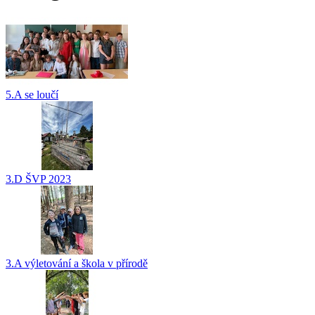
5.A se loučí
3.D ŠVP 2023
3.A výletování a škola v přírodě