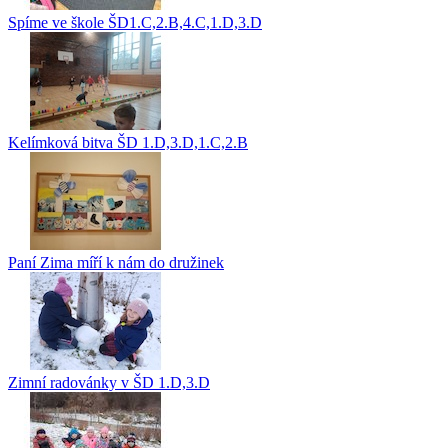
Spíme ve škole ŠD1.C,2.B,4.C,1.D,3.D
Kelímková bitva ŠD 1.D,3.D,1.C,2.B
Paní Zima míří k nám do družinek
Zimní radovánky v ŠD 1.D,3.D