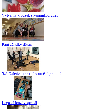
Výtvarný kroužek s keramikou 2023
Paní učitelky dětem
5.A Galerie moderního umění podruhé
Lego - Honzův speciál