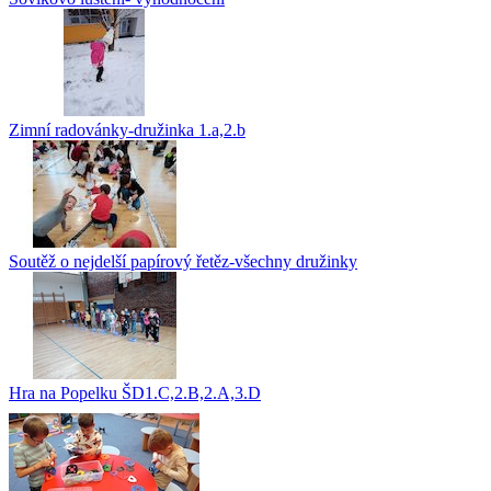
Zimní radovánky-družinka 1.a,2.b
Soutěž o nejdelší papírový řetěz-všechny družinky
Hra na Popelku ŠD1.C,2.B,2.A,3.D