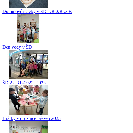
Dominové stavby v ŠD 1.B 2.B .3.B
Den vody v ŠD
ŠD 2.c 3.b-2022+2023
Hrátky v družince březen 2023