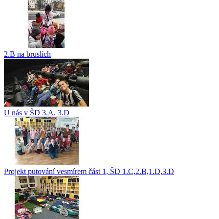
2.B na bruslích
U nás v ŠD 3.A, 3.D
Projekt putování vesmírem část 1, ŠD 1.C,2.B,1.D,3.D