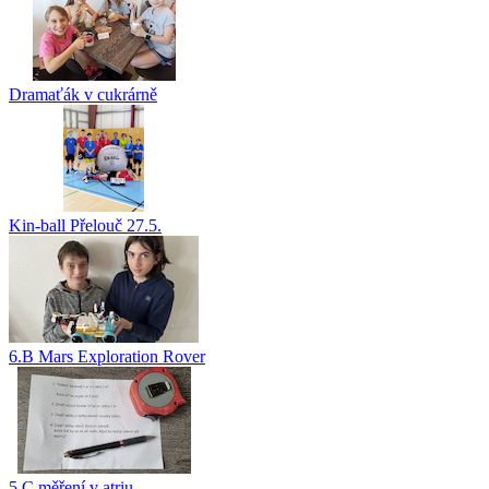
Dramaťák v cukrárně
Kin-ball Přelouč 27.5.
6.B Mars Exploration Rover
5.C měření v atriu