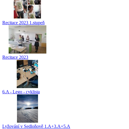
Recitace 2023 1.stupeň
Recitace 2023
6.A - Lego - cyklista
Lyžování v Sedloňově 1.A+3.A+5.A