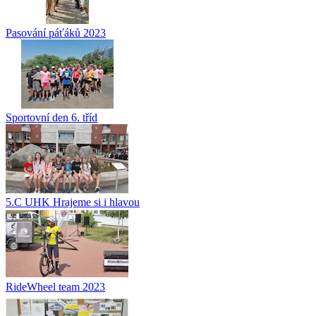
Pasování páťáků 2023
Sportovní den 6. tříd
5.C UHK Hrajeme si i hlavou
RideWheel team 2023