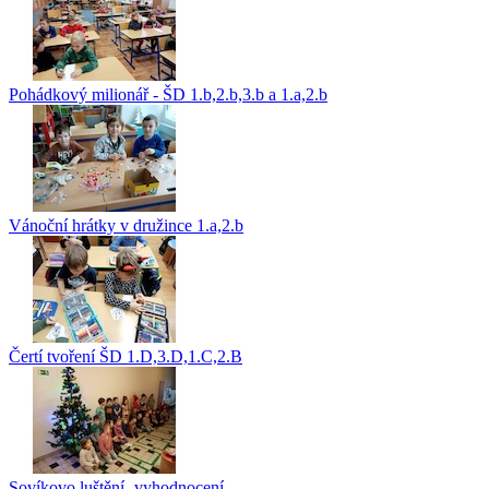
Pohádkový milionář - ŠD 1.b,2.b,3.b a 1.a,2.b
Vánoční hrátky v družince 1.a,2.b
Čertí tvoření ŠD 1.D,3.D,1.C,2.B
Sovíkovo luštění- vyhodnocení