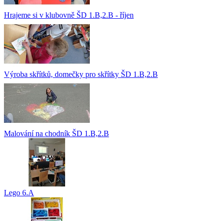
Hrajeme si v klubovně ŠD 1.B,2.B - říjen
Výroba skřítků, domečky pro skřítky ŠD 1.B,2.B
Malování na chodník ŠD 1.B,2.B
Lego 6.A