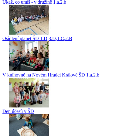
Ukaž, co umíš - v družině 1.a,2.b
Osídlení planet ŠD 1.D,3.D,1.C,2.B
V knihovně na Novém Hradci Králové ŠD 1.a,2.b
Den účesů v ŠD