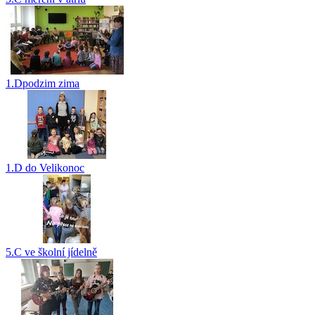
1.Dpodzim zima
1.D do Velikonoc
5.C ve školní jídelně