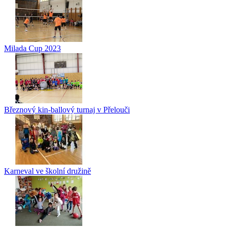
Milada Cup 2023
Březnový kin-ballový turnaj v Přelouči
Karneval ve školní družině