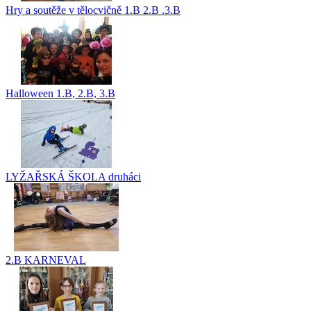
Hry a soutěže v tělocvičně 1.B 2.B .3.B
Halloween 1.B, 2.B, 3.B
LYŽAŘSKÁ ŠKOLA druháci
2.B KARNEVAL