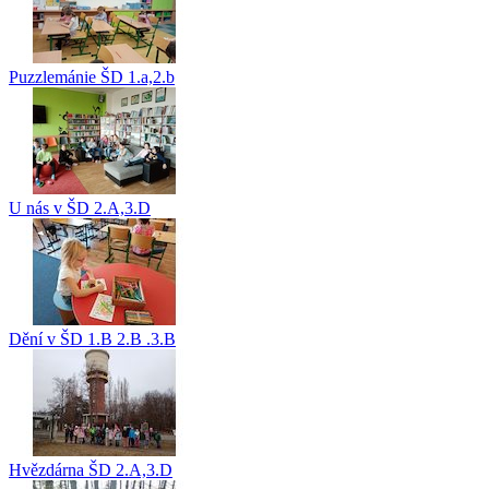
Puzzlemánie ŠD 1.a,2.b
U nás v ŠD 2.A,3.D
Dění v ŠD 1.B 2.B .3.B
Hvězdárna ŠD 2.A,3.D