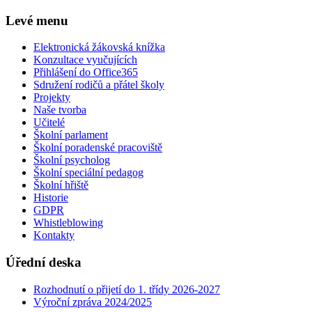
Levé menu
Elektronická žákovská knížka
Konzultace vyučujících
Přihlášení do Office365
Sdružení rodičů a přátel školy
Projekty
Naše tvorba
Učitelé
Školní parlament
Školní poradenské pracoviště
Školní psycholog
Školní speciální pedagog
Školní hřiště
Historie
GDPR
Whistleblowing
Kontakty
Úřední deska
Rozhodnutí o přijetí do 1. třídy 2026-2027
Výroční zpráva 2024/2025