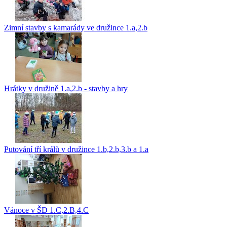
Zimní stavby s kamarády ve družince 1.a,2.b
Hrátky v družině 1.a,2.b - stavby a hry
Putování tří králů v družince 1.b,2.b,3.b a 1.a
Vánoce v ŠD 1.C,2.B,4.C