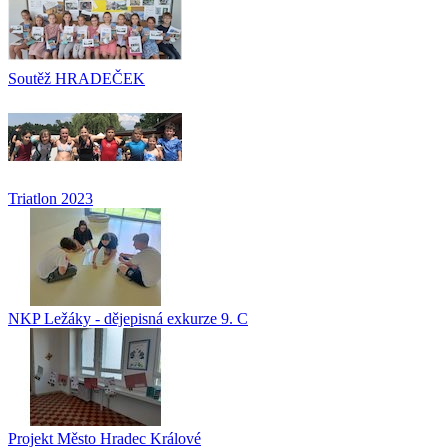
Soutěž HRADEČEK
Triatlon 2023
NKP Ležáky - dějepisná exkurze 9. C
Projekt Město Hradec Králové