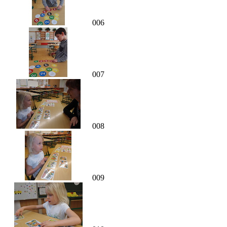
006
007
008
009