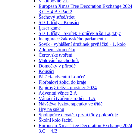
V klubovně 2.D
European Xmas Tree Decoration Exchange 2024
3.C + 4.B / Part 2
Šachový střed/střet
ŠD 1. třídy - Kousáci
Laser game
ŠD 1. třídy - Skřítek Horáček a šd 1.a,4.b,c
Inaugurace žákovského parlamentu
Sovík - vyhlášení družinek prvňáčků - 1. kolo
Zdobení stromečku
Čertovské tvoření
Malování na chodník
Domečky v přírodě
Kousáci
Páťáci- adventní Loučeň
Florbaloví žolíci do kraje
Papírový řetěz - prosinec 2024
Adventní věnce 2.A
Vánoční tvoření s rodiči - 1.A
Návštěva fyzioterapeutky ve třídě
Hry na sněhu
Spolupráce deváté a první třídy pokračuje
Školní kolo šachů
European Xmas Tree Decoration Exchange 2024
3.C + 4.B