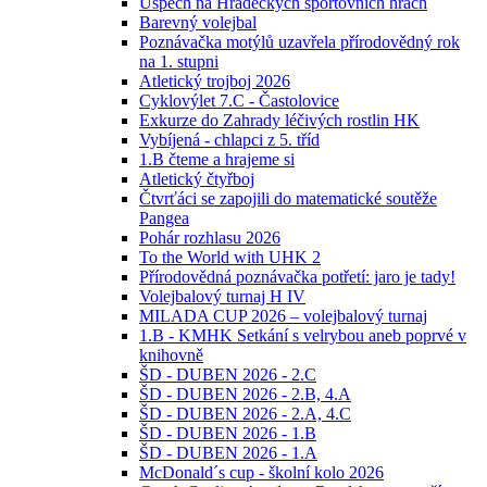
Úspěch na Hradeckých sportovních hrách
Barevný volejbal
Poznávačka motýlů uzavřela přírodovědný rok
na 1. stupni
Atletický trojboj 2026
Cyklovýlet 7.C - Častolovice
Exkurze do Zahrady léčivých rostlin HK
Vybíjená - chlapci z 5. tříd
1.B čteme a hrajeme si
Atletický čtyřboj
Čtvrťáci se zapojili do matematické soutěže
Pangea
Pohár rozhlasu 2026
To the World with UHK 2
Přírodovědná poznávačka potřetí: jaro je tady!
Volejbalový turnaj H IV
MILADA CUP 2026 – volejbalový turnaj
1.B - KMHK Setkání s velrybou aneb poprvé v
knihovně
ŠD - DUBEN 2026 - 2.C
ŠD - DUBEN 2026 - 2.B, 4.A
ŠD - DUBEN 2026 - 2.A, 4.C
ŠD - DUBEN 2026 - 1.B
ŠD - DUBEN 2026 - 1.A
McDonald´s cup - školní kolo 2026