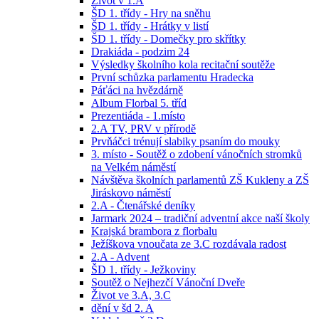
Život v 1.A
ŠD 1. třídy - Hry na sněhu
ŠD 1. třídy - Hrátky v listí
ŠD 1. třídy - Domečky pro skřítky
Drakiáda - podzim 24
Výsledky školního kola recitační soutěže
První schůzka parlamentu Hradecka
Páťáci na hvězdárně
Album Florbal 5. tříd
Prezentiáda - 1.místo
2.A TV, PRV v přírodě
Prvňáčci trénují slabiky psaním do mouky
3. místo - Soutěž o zdobení vánočních stromků
na Velkém náměstí
Návštěva školních parlamentů ZŠ Kukleny a ZŠ
Jiráskovo náměstí
2.A - Čtenářské deníky
Jarmark 2024 – tradiční adventní akce naší školy
Krajská brambora z florbalu
Ježíškova vnoučata ze 3.C rozdávala radost
2.A - Advent
ŠD 1. třídy - Ježkoviny
Soutěž o Nejhezčí Vánoční Dveře
Život ve 3.A, 3.C
dění v šd 2. A