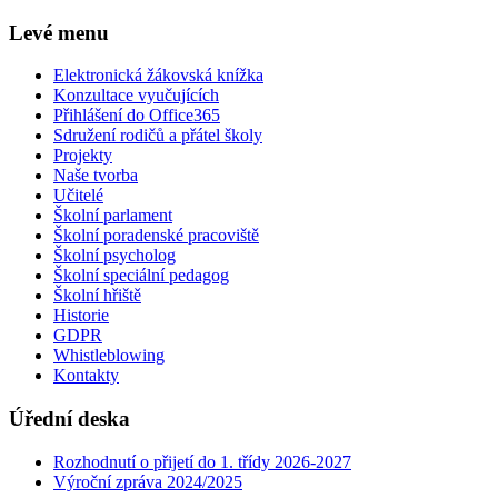
Levé menu
Elektronická žákovská knížka
Konzultace vyučujících
Přihlášení do Office365
Sdružení rodičů a přátel školy
Projekty
Naše tvorba
Učitelé
Školní parlament
Školní poradenské pracoviště
Školní psycholog
Školní speciální pedagog
Školní hřiště
Historie
GDPR
Whistleblowing
Kontakty
Úřední deska
Rozhodnutí o přijetí do 1. třídy 2026-2027
Výroční zpráva 2024/2025