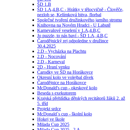
ŠD 1.B
ŠD 1.A,4.B,C - Hrátky v tělocvičně - Člověče,
nezlob se, Kelímková bitva, florbal
Společné tvoření družinkového jarního stromu
Knihovna na Novém Hradci - U Labutě
Karnevalové veselení v 1.A,4.B,C
Jo puzzle, to nás baví - ŠD 1.A, 4.B,C
Čarodějnický rej odpoledne v družince
30.4.2025
2.D - Vycházka na Plachtu
2.D - Nocování
2.D - Karneval
2D - Hraní venku
Čarodky ve ŠD na Horákovce
Okresní kolo ve volejbal dívek
Čarodějnice na Horákovce
McDonald's cup - okrskové kolo
Beseda s exekutorem
Krajská přehlídka dětských recitátorů žáků 2. až
5. tříd
Projekt srdce
McDonald´s cup - školní kolo
Hokej ve škole
Milada Cup 2025
Milada Cup 2025 - 2.A