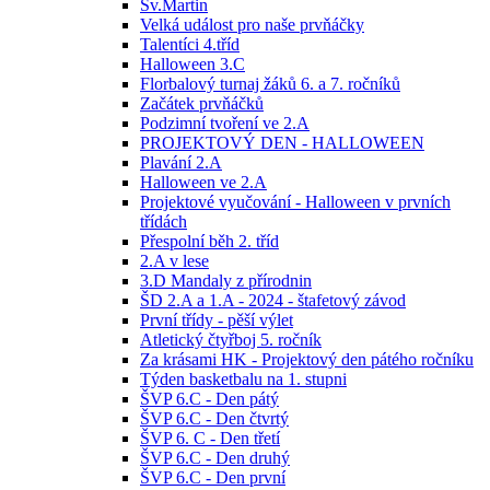
Sv.Martin
Velká událost pro naše prvňáčky
Talentíci 4.tříd
Halloween 3.C
Florbalový turnaj žáků 6. a 7. ročníků
Začátek prvňáčků
Podzimní tvoření ve 2.A
PROJEKTOVÝ DEN - HALLOWEEN
Plavání 2.A
Halloween ve 2.A
Projektové vyučování - Halloween v prvních
třídách
Přespolní běh 2. tříd
2.A v lese
3.D Mandaly z přírodnin
ŠD 2.A a 1.A - 2024 - štafetový závod
První třídy - pěší výlet
Atletický čtyřboj 5. ročník
Za krásami HK - Projektový den pátého ročníku
Týden basketbalu na 1. stupni
ŠVP 6.C - Den pátý
ŠVP 6.C - Den čtvrtý
ŠVP 6. C - Den třetí
ŠVP 6.C - Den druhý
ŠVP 6.C - Den první