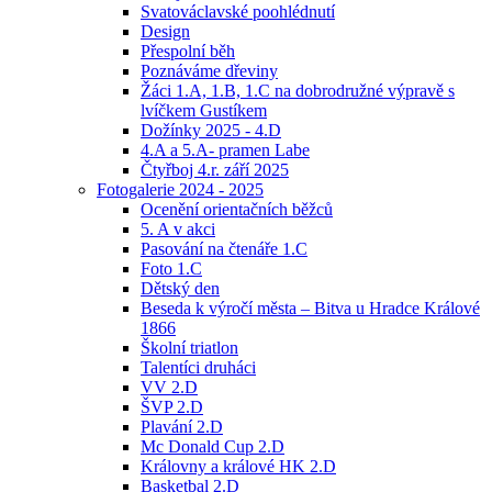
Svatováclavské poohlédnutí
Design
Přespolní běh
Poznáváme dřeviny
Žáci 1.A, 1.B, 1.C na dobrodružné výpravě s
lvíčkem Gustíkem
Dožínky 2025 - 4.D
4.A a 5.A- pramen Labe
Čtyřboj 4.r. září 2025
Fotogalerie 2024 - 2025
Ocenění orientačních běžců
5. A v akci
Pasování na čtenáře 1.C
Foto 1.C
Dětský den
Beseda k výročí města – Bitva u Hradce Králové
1866
Školní triatlon
Talentíci druháci
VV 2.D
ŠVP 2.D
Plavání 2.D
Mc Donald Cup 2.D
Královny a králové HK 2.D
Basketbal 2.D