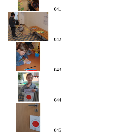
041
042
043
044
045