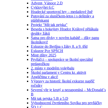
Advent, Vánoce 2.D
Cyklovýlet 6.C
Hradecké sportovní hry – medailové žně
Putování za sluníčkem-letos i s deštníky a
pláštěnkami
Projekt "Mít tak pejska"
Beseda s hokejisty Hradce Králové přilákala
desítky žáků
Šatna pro dívky v novém kabátě – díky panu
školníkovi!
Exkurze do Berlína s žáky 8. a 9. tříd
Exkurze Pce SPŠCH
Mistr dílny 2025
Prvňáčci – spolupráce se školní speciální
pedagožkou
2. místo v modrém volejbalu
Školní parlament v Centru kr. aktivit
Angličtina v akci!
Výpravy za historií: školní exkurze napříč
ročníky
Severní vítr je krutý a nezapomíná – McDonald´s
B
Mít tak pejska 5.B a 5.D
Vyhodnocení čtvrtletního Sovíka pro prvňáčky
ŠD 1.C