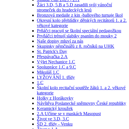
Žáci 3.D, 5.B a 5.D zasadili svůj vánoční
stromeček do hradeckých lesů
Bronzová medaile z kin -ballového turnaje škol
Okresní kolo přehlídky dětských recitátorů 1. a 2.
věkové kategorie
Prňáčci pracují se školní speciální pedagožkou
Prvňáčci trénují slabiky psaním do mouky 2
Naše dopisy mluví za nás
Skupinky němčinářů z 8. ročníků na UHK
St. Patrick's Day
Přespávačka 2.A
Výlet Nechanice 1.C
Spolupráce 1.C a 9.C
Mikuláš 1.C
LYŽOVÁNÍ 1. třídy
1.C
Školní kolo recitační soutěže žáků 1. a 2. věkové
kategorie
Holky z Horákovky
Návštěva Poslanecké sněmovny České republiky
Keramický kroužek
2.A Učíme se v maskách Masopust
Život ve 3.D, 3.C
ŠD 2. třídy - Venku