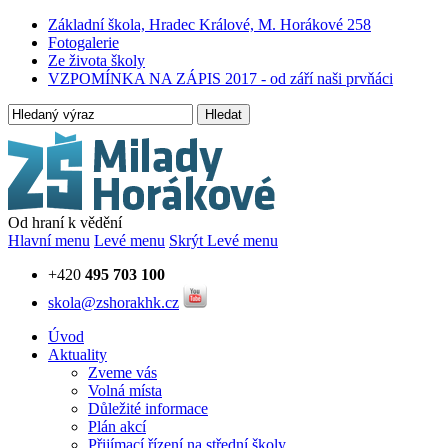
Základní škola, Hradec Králové, M. Horákové 258
Fotogalerie
Ze života školy
VZPOMÍNKA NA ZÁPIS 2017 - od září naši prvňáci
Hledat
Od hraní k vědění
Hlavní menu
Levé menu
Skrýt Levé menu
+420
495 703 100
skola@zshorakhk.cz
Úvod
Aktuality
Zveme vás
Volná místa
Důležité informace
Plán akcí
Přijímací řízení na střední školy