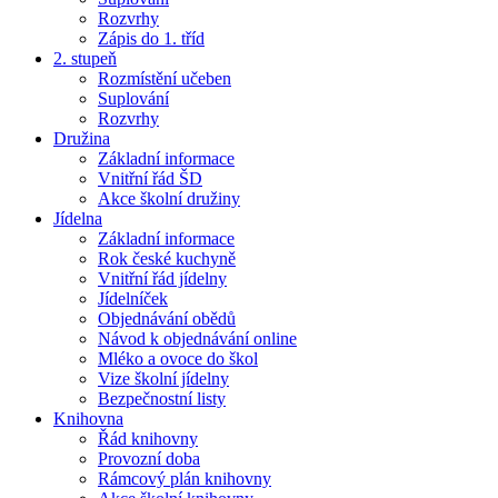
Rozvrhy
Zápis do 1. tříd
2. stupeň
Rozmístění učeben
Suplování
Rozvrhy
Družina
Základní informace
Vnitřní řád ŠD
Akce školní družiny
Jídelna
Základní informace
Rok české kuchyně
Vnitřní řád jídelny
Jídelníček
Objednávání obědů
Návod k objednávání online
Mléko a ovoce do škol
Vize školní jídelny
Bezpečnostní listy
Knihovna
Řád knihovny
Provozní doba
Rámcový plán knihovny