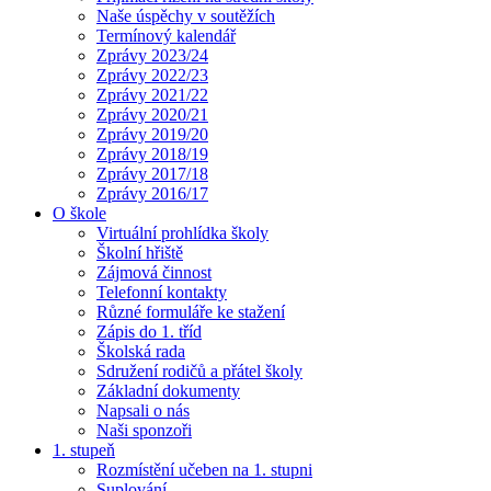
Naše úspěchy v soutěžích
Termínový kalendář
Zprávy 2023/24
Zprávy 2022/23
Zprávy 2021/22
Zprávy 2020/21
Zprávy 2019/20
Zprávy 2018/19
Zprávy 2017/18
Zprávy 2016/17
O škole
Virtuální prohlídka školy
Školní hřiště
Zájmová činnost
Telefonní kontakty
Různé formuláře ke stažení
Zápis do 1. tříd
Školská rada
Sdružení rodičů a přátel školy
Základní dokumenty
Napsali o nás
Naši sponzoři
1. stupeň
Rozmístění učeben na 1. stupni
Suplování