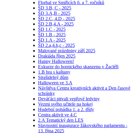
Florbal ve Smiřicích 6. a 7. ročníků
ŠD 3.B, C - 2025
ŠD 3.A,B - 2025
ŠD 2.C, 4.D - 2025
ŠD 2.B,4.A - 2025
ŠD 1.C - 2025
ŠD 1.B - 2025
ŠD 1.A - 2025
ŠD 2.a,4.b,c - 2025
Malované prázdniny září 2025
Drakiáda říjen 2025
Happy Halloween!
Exkurze do hornického skanzenu v Žacléři
1.B hra s kaštany
Strašidelný dům
Halloween ve 3.A
Návštěva Centra kreativních aktivit a Den časové
schránky
Deváťáci pitvali vepřové ledviny
Vezmi svého učitele na hokej
Hudební pohádka 1. a 2. třídy
Centra aktivit ve 4.C
2.A Tematický den LES
Slavnostní inaugurace žákovského parlamentu -
13. října 2025