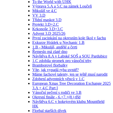
To the World with UHK
Výprava 5.A a 5.C na zámek Loučeň
Mikuláš ve 4.C
VV 3.D
Třídní maskot 3.D
Projekt 3.D+2.C
Krkonoše 3.D+3.C
Advent 3.D 2025/26
První zacinkání na okresním kole škol v šachu
Exkurze Hrádek u Nechanic 1.B
1.B - Mikuláš, andělé a čerti
Řemeslo má zlaté dno
Návštěva 8.A v Labské SOŠ a SOU Pardubice
1.C zdobila stromek pro vánoční trhy
Bramborové florbalky
Víte, jak vypadá ryba uvnitř?
Máme šachové talenty, jen se ještě musí narodit
Zdobení adventních věnců v 1.C
European Xmas Tree Decoration Exchange 2025
3.A + 4.C Part I
Vánoční pečení s rodiči ve 3.B
Okresní finále - 6.+7.+(8.) tříd
Návštěva 6.C v hokejovém klubu Mountfield
HK
Florbal starších dívek