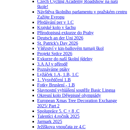
Czech Cycling Academy Roadshow na naší
škole!
Návštěva školního parlamentu v pražském centru
Zažijte Evropu
Předávání per v 1.C
Krajské kolo v šachu
Přírodopisná exkurze do Prahy
Deutsch an der Uni 2026
St. Patrick's Day 2026
Vítězství v kin-ballovém turnaji škol
Projekt Srdce 2026
Exkurze do naší školní jídelny
3.A AJ v přírodě
Poznáváme ptáky
Lyžáček 1.A, 1.B, 1.C
1. Vysvědčení 1.B
Fotky Bruslení - 1.B
Slavnostní vyhlášení soutěže Basic Lingua
Okresní kolo Dějepisné olympiády
European Xmas Tree Decoration Exchange
2025/ Part 2
Spolupráce 5. C + 8 .C
Talentíci 4.ročník 2025
Jarmark 2025
Ježíškova vnoučata ze 4.C