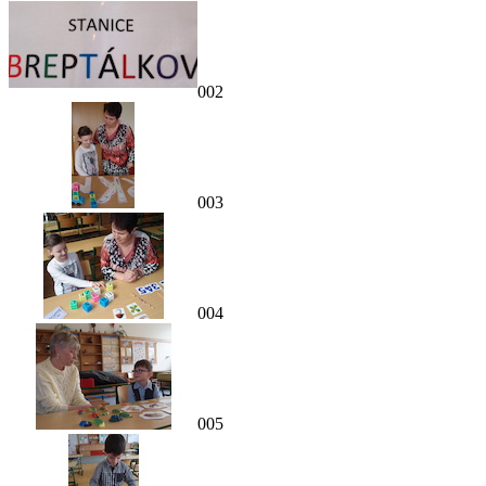
002
003
004
005