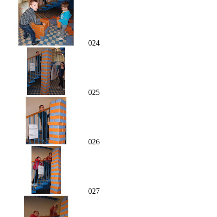
024
025
026
027