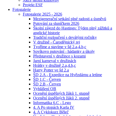
Akce školní knihovny
Projekt ESF
Fotogalerie
Fotogalerie 2025 - 2026
Mezigenerační setkání plné radosti a úsměvů
Putování za sluníčkem 2026
Školní zájezd do Hastings: Týden plný zážitků a
anglické historie
Tradiční rozloučení s devátými ročníky
V družině - Čarodějnický rej
Tvoříme a stavíme v šd 2.a,4.b,c
Sovíkovo putování - hádanky a úkoly
Představení v družince s kozami
Jarní karneval v družinách
Hrátky v družině 2.a,4.b,c
Harry Potter ve šd 2.a
ŠD 2.A - Expedice na Hvězdárnu a letíme
ŠD 1.C - Červen
ŠD 2.B - Červen
Vyhlášení OB
Ocenění úspěšných žáků 1. stupně
Ocenění úspěšných žáků 2. stupně
Informatika 6.C - Lego
4. A Po stopách Karla IV
4. A Cyklokurz Běleč