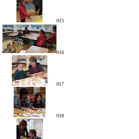
015
016
017
018