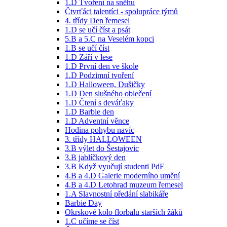
1.D Tvoření na sněhu
Čtvrťáci talentíci - spolupráce týmů
4. třídy Den řemesel
1.D se učí číst a psát
5.B a 5.C na Veselém kopci
1.B se učí číst
1.D Září v lese
1.D První den ve škole
1.D Podzimní tvoření
1.D Halloween, Dušičky
1.D Den slušného oblečení
1.D Čtení s deváťaky
1.D Barbie den
1.D Adventní věnce
Hodina pohybu navíc
3. třídy HALLOWEEN
3.B výlet do Šestajovic
3.B jablíčkový den
3.B Když vyučují studenti PdF
4.B a 4.D Galerie moderního umění
4.B a 4.D Letohrad muzeum řemesel
1.A Slavnostní předání slabikáře
Barbie Day
Okrskové kolo florbalu starších žáků
1.C učíme se číst