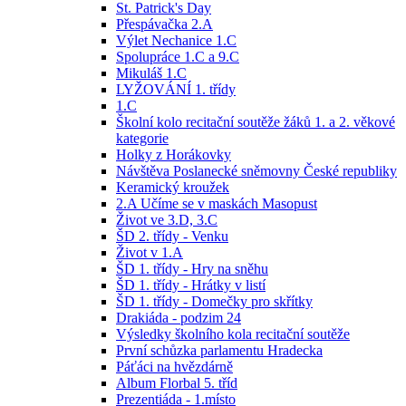
St. Patrick's Day
Přespávačka 2.A
Výlet Nechanice 1.C
Spolupráce 1.C a 9.C
Mikuláš 1.C
LYŽOVÁNÍ 1. třídy
1.C
Školní kolo recitační soutěže žáků 1. a 2. věkové
kategorie
Holky z Horákovky
Návštěva Poslanecké sněmovny České republiky
Keramický kroužek
2.A Učíme se v maskách Masopust
Život ve 3.D, 3.C
ŠD 2. třídy - Venku
Život v 1.A
ŠD 1. třídy - Hry na sněhu
ŠD 1. třídy - Hrátky v listí
ŠD 1. třídy - Domečky pro skřítky
Drakiáda - podzim 24
Výsledky školního kola recitační soutěže
První schůzka parlamentu Hradecka
Páťáci na hvězdárně
Album Florbal 5. tříd
Prezentiáda - 1.místo