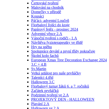
Čertovské tvoření
Malování na chodník
Domečky v přírodě
Kousáci
Páťáci- adventní Loučeň
Florbaloví žolíci do kraje
Papírový řetěz - prosinec 2024
Adventní věnce 2.A
Vánoční tvoření s rodiči - 1.A
Návštěva fyzioterapeutky ve třídě
Hry na sněhu
Spolupráce deváté a první třídy pokračuje
Školní kolo šachů
European Xmas Tree Decoration Exchange 2024
3.C + 4.B
Sv.Martin
Velká událost pro naše prvňáčky
Talentíci 4.tříd
Halloween 3.C
Florbalový turnaj žáků 6. a 7. ročníků
Začátek prvňáčků
Podzimní tvoření ve 2.A
PROJEKTOVÝ DEN - HALLOWEEN
Plavání 2.A
Halloween ve 2.A