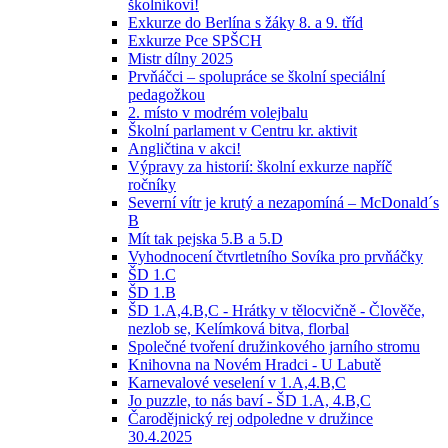
školníkovi!
Exkurze do Berlína s žáky 8. a 9. tříd
Exkurze Pce SPŠCH
Mistr dílny 2025
Prvňáčci – spolupráce se školní speciální
pedagožkou
2. místo v modrém volejbalu
Školní parlament v Centru kr. aktivit
Angličtina v akci!
Výpravy za historií: školní exkurze napříč
ročníky
Severní vítr je krutý a nezapomíná – McDonald´s
B
Mít tak pejska 5.B a 5.D
Vyhodnocení čtvrtletního Sovíka pro prvňáčky
ŠD 1.C
ŠD 1.B
ŠD 1.A,4.B,C - Hrátky v tělocvičně - Člověče,
nezlob se, Kelímková bitva, florbal
Společné tvoření družinkového jarního stromu
Knihovna na Novém Hradci - U Labutě
Karnevalové veselení v 1.A,4.B,C
Jo puzzle, to nás baví - ŠD 1.A, 4.B,C
Čarodějnický rej odpoledne v družince
30.4.2025