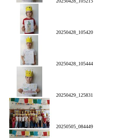
20250428_105215
20250428_105420
20250428_105444
20250429_125831
20250505_084449