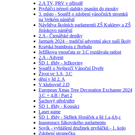
2.A TV, PRV v přírodě
Prvňáčci trénují slabiky psaním do mouky
3. místo - Soutěž o zdobení vánočních stromků
na Velkém náměstí
Návštěva školních parlamentů ZŠ Kukleny a ZŠ
Jiráskovo náměstí
2.A - Čtenářské deníky
Jarmark 2024 – tradiční adventní akce naší školy
Krajská brambora z florbalu
Ježíškova vnoučata ze 3.C rozdávala radost
2.A - Advent
ŠD 1. třídy - Ježkoviny
Soutěž o Nejhezčí Vánoční Dveře
Život ve 3.A, 3.C
dění v šd 2. A
V klubovně 2.D
European Xmas Tree Decoration Exchange 2024
3.C + 4.B / Part 2
Šachový střed/střet
ŠD 1. třídy - Kousáci
Laser game
ŠD 1. třídy - Skřítek Horáček a šd 1.a,4.b,c
Inaugurace žákovského parlamentu
Sovík - vyhlášení družinek prvňáčků - 1. kolo
Zdobení stromečku