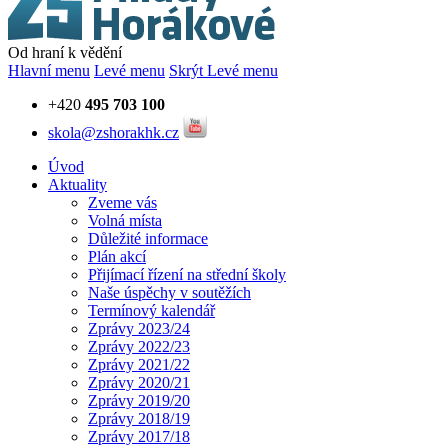
Od hraní k vědění
Hlavní menu
Levé menu
Skrýt Levé menu
+420
495 703 100
skola@zshorakhk.cz
Úvod
Aktuality
Zveme vás
Volná místa
Důležité informace
Plán akcí
Přijímací řízení na střední školy
Naše úspěchy v soutěžích
Termínový kalendář
Zprávy 2023/24
Zprávy 2022/23
Zprávy 2021/22
Zprávy 2020/21
Zprávy 2019/20
Zprávy 2018/19
Zprávy 2017/18