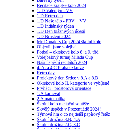
Barevný týden
Recitace krajské kolo 2024
1. D Valentýn - VV
1.D Retro den
1.D Naše tělo - PRV + VV
1.D Indiánský týden
1.D Den bláznivých účesů
1.D Bruslení 2024
Mc Donald´s Cup 2024 školní kolo
Objevili jsme volejbal
Fotbal – okrskové kolo 8. a 9. tříd
Volejbalový turnaj Milada Cup
Naši úspěšní recitátoři 2024
4. A. a 4.C Praha exkurze
Retro day
Projektový den Srdce v 8.A a 8.B
Okrskové kolo II. kategorie ve vybíjené
Prvňáci - prostorová orientace
1.A karneval
2.A matematika
Školní kolo recitační soutěže
Skvělý úspěch v Prezentiádě 2024!
Týmová hra o co nejdelší papírový řetěz
Školní družina 3.B, 4.A
Školní družina 2.C, 3.C