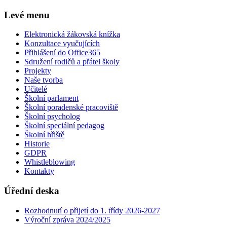
Levé menu
Elektronická žákovská knížka
Konzultace vyučujících
Přihlášení do Office365
Sdružení rodičů a přátel školy
Projekty
Naše tvorba
Učitelé
Školní parlament
Školní poradenské pracoviště
Školní psycholog
Školní speciální pedagog
Školní hřiště
Historie
GDPR
Whistleblowing
Kontakty
Úřední deska
Rozhodnutí o přijetí do 1. třídy 2026-2027
Výroční zpráva 2024/2025