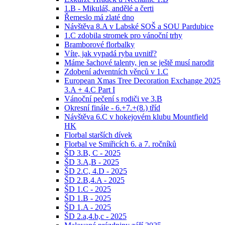
1.B - Mikuláš, andělé a čerti
Řemeslo má zlaté dno
Návštěva 8.A v Labské SOŠ a SOU Pardubice
1.C zdobila stromek pro vánoční trhy
Bramborové florbalky
Víte, jak vypadá ryba uvnitř?
Máme šachové talenty, jen se ještě musí narodit
Zdobení adventních věnců v 1.C
European Xmas Tree Decoration Exchange 2025
3.A + 4.C Part I
Vánoční pečení s rodiči ve 3.B
Okresní finále - 6.+7.+(8.) tříd
Návštěva 6.C v hokejovém klubu Mountfield
HK
Florbal starších dívek
Florbal ve Smiřicích 6. a 7. ročníků
ŠD 3.B, C - 2025
ŠD 3.A,B - 2025
ŠD 2.C, 4.D - 2025
ŠD 2.B,4.A - 2025
ŠD 1.C - 2025
ŠD 1.B - 2025
ŠD 1.A - 2025
ŠD 2.a,4.b,c - 2025