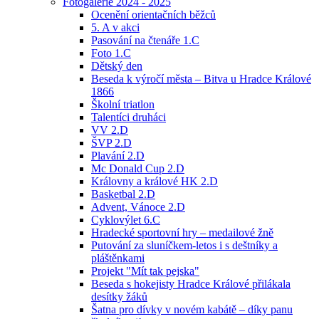
Fotogalerie 2024 - 2025
Ocenění orientačních běžců
5. A v akci
Pasování na čtenáře 1.C
Foto 1.C
Dětský den
Beseda k výročí města – Bitva u Hradce Králové
1866
Školní triatlon
Talentíci druháci
VV 2.D
ŠVP 2.D
Plavání 2.D
Mc Donald Cup 2.D
Královny a králové HK 2.D
Basketbal 2.D
Advent, Vánoce 2.D
Cyklovýlet 6.C
Hradecké sportovní hry – medailové žně
Putování za sluníčkem-letos i s deštníky a
pláštěnkami
Projekt "Mít tak pejska"
Beseda s hokejisty Hradce Králové přilákala
desítky žáků
Šatna pro dívky v novém kabátě – díky panu