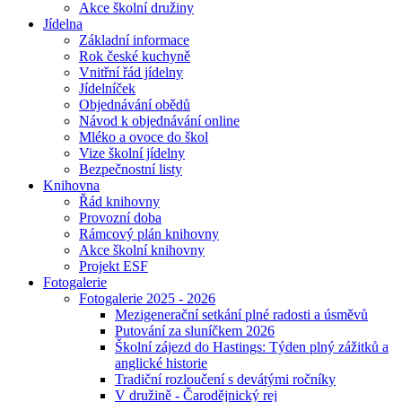
Akce školní družiny
Jídelna
Základní informace
Rok české kuchyně
Vnitřní řád jídelny
Jídelníček
Objednávání obědů
Návod k objednávání online
Mléko a ovoce do škol
Vize školní jídelny
Bezpečnostní listy
Knihovna
Řád knihovny
Provozní doba
Rámcový plán knihovny
Akce školní knihovny
Projekt ESF
Fotogalerie
Fotogalerie 2025 - 2026
Mezigenerační setkání plné radosti a úsměvů
Putování za sluníčkem 2026
Školní zájezd do Hastings: Týden plný zážitků a
anglické historie
Tradiční rozloučení s devátými ročníky
V družině - Čarodějnický rej