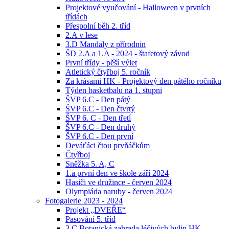
Projektové vyučování - Halloween v prvních
třídách
Přespolní běh 2. tříd
2.A v lese
3.D Mandaly z přírodnin
ŠD 2.A a 1.A - 2024 - štafetový závod
První třídy - pěší výlet
Atletický čtyřboj 5. ročník
Za krásami HK - Projektový den pátého ročníku
Týden basketbalu na 1. stupni
ŠVP 6.C - Den pátý
ŠVP 6.C - Den čtvrtý
ŠVP 6. C - Den třetí
ŠVP 6.C - Den druhý
ŠVP 6.C - Den první
Deváťáci čtou prvňáčkům
Čtyřboj
Sněžka 5. A, C
1.a první den ve škole září 2024
Hasiči ve družince - červen 2024
Olympiáda naruby - červen 2024
Fotogalerie 2023 - 2024
Projekt „DVEŘE“
Pasování 5. tříd
3.C Botanická zahrada léčivých bylin HK