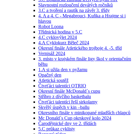
Slavnostní rozloučení devátých ročníků
3.C a tvoření a rautík na závěr 3. třídy
4. A a 4. C - Megabrouci, Kuňka a Hrajme si i
hlavou
Robot Loona
Třídnická hodina v 5.C
4.C cyklovýlet 2024
4.A Cyklokurz Běleč 2024
Okresní finále Atletického trojboje 4. -5. tříd
Vernisáž 2024
3. místo v krajském finále ligy škol v orientačním
běhu
1.A si užila den v pyžamu
Opačný den
Atletická soutěž
Čtvrťáci talentíci OTRIO
Okresní finále McDonald´s cupu
Stříbro z dívčího basketbalu
Čtvrťáci talentíci řeší sirkolamy
Skvělý úspěch v kin –ballu
Okresního finále v minikopané mladších chlapců
Mc Donald´s Cup okrskové kolo 2024
Čarodějnické dny ve 2. třídách
5.C průkaz cyklisty