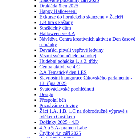
Malované prázdniny září 2025
Drakiáda říjen 2025
Happy Halloween!
Exkurze do hornického skanzenu v Žacléři
1.B hra s kaštany
Strašidelný dům
Halloween ve 3.A
Návštěva Centra kreativních aktivit a Den časové
schránky
Deváťáci pitvali vepřové ledviny
Vezmi svého učitele na hokej
Hudební pohádka 1. a 2. třídy
Centra aktivit ve 4.C
2.A Tematický den LES
Slavnostní inaugurace žákovského parlamentu -
13. října 2025
Svatováclavské poohlédnutí
Design
Přespolní běh
Poznáváme dřeviny
Žáci 1.A, 1.B, 1.C na dobrodružné výpravě s
lvíčkem Gustíkem
Dožínky 2025 - 4.D
4.A a 5.A- pramen Labe
Čtyřboj 4.r. září 2025