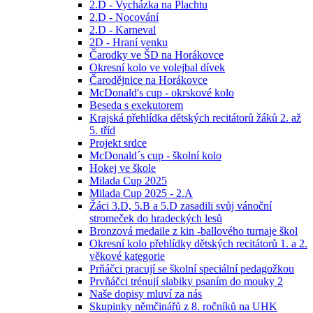
2.D - Vycházka na Plachtu
2.D - Nocování
2.D - Karneval
2D - Hraní venku
Čarodky ve ŠD na Horákovce
Okresní kolo ve volejbal dívek
Čarodějnice na Horákovce
McDonald's cup - okrskové kolo
Beseda s exekutorem
Krajská přehlídka dětských recitátorů žáků 2. až
5. tříd
Projekt srdce
McDonald´s cup - školní kolo
Hokej ve škole
Milada Cup 2025
Milada Cup 2025 - 2.A
Žáci 3.D, 5.B a 5.D zasadili svůj vánoční
stromeček do hradeckých lesů
Bronzová medaile z kin -ballového turnaje škol
Okresní kolo přehlídky dětských recitátorů 1. a 2.
věkové kategorie
Prňáčci pracují se školní speciální pedagožkou
Prvňáčci trénují slabiky psaním do mouky 2
Naše dopisy mluví za nás
Skupinky němčinářů z 8. ročníků na UHK