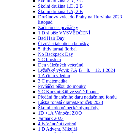
Školní družina 2.A, 3.C
Školní družina 1.D, 2.B
Školní družina 1.A, 2.B
Družinový výlet do Prahy na Hurvínka 2023
listopad
Začínáme s prvňáčky
1.D si píše VYSVĚDČENÍ
Bad Hair Day
Čtvrťáci talentíci a berušky
5. třídy turnaj florbal
No Backpack Day
5.C bruslení
Den válečných veteránů
Lyžařský výcvik 7.A,B – 8. – 12. 1.2024
1.A čtení v lednu
3.C matematika
Prvňáčci píšou do mouky
5.C Kurz přežití ve světě financí
Předání finančního daru nadačnímu fondu
Láska rohatá dramat.kroužek 2023
Školní kolo německé olympiády
1D +1A Vánoční ZOO
Jarmark 2023
4.B Vánoční tvoření
1.D Advent, Mikuláš