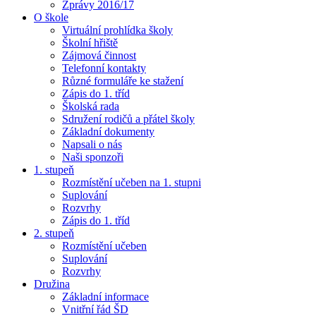
Zprávy 2016/17
O škole
Virtuální prohlídka školy
Školní hřiště
Zájmová činnost
Telefonní kontakty
Různé formuláře ke stažení
Zápis do 1. tříd
Školská rada
Sdružení rodičů a přátel školy
Základní dokumenty
Napsali o nás
Naši sponzoři
1. stupeň
Rozmístění učeben na 1. stupni
Suplování
Rozvrhy
Zápis do 1. tříd
2. stupeň
Rozmístění učeben
Suplování
Rozvrhy
Družina
Základní informace
Vnitřní řád ŠD