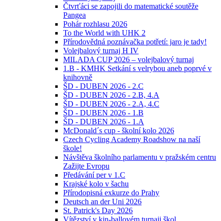
Čtvrťáci se zapojili do matematické soutěže
Pangea
Pohár rozhlasu 2026
To the World with UHK 2
Přírodovědná poznávačka potřetí: jaro je tady!
Volejbalový turnaj H IV
MILADA CUP 2026 – volejbalový turnaj
1.B - KMHK Setkání s velrybou aneb poprvé v
knihovně
ŠD - DUBEN 2026 - 2.C
ŠD - DUBEN 2026 - 2.B, 4.A
ŠD - DUBEN 2026 - 2.A, 4.C
ŠD - DUBEN 2026 - 1.B
ŠD - DUBEN 2026 - 1.A
McDonald´s cup - školní kolo 2026
Czech Cycling Academy Roadshow na naší
škole!
Návštěva školního parlamentu v pražském centru
Zažijte Evropu
Předávání per v 1.C
Krajské kolo v šachu
Přírodopisná exkurze do Prahy
Deutsch an der Uni 2026
St. Patrick's Day 2026
Vítězství v kin-ballovém turnaji škol