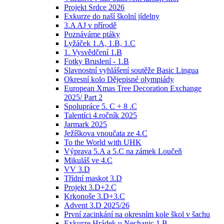
Projekt Srdce 2026
Exkurze do naší školní jídelny
3.A AJ v přírodě
Poznáváme ptáky
Lyžáček 1.A, 1.B, 1.C
1. Vysvědčení 1.B
Fotky Bruslení - 1.B
Slavnostní vyhlášení soutěže Basic Lingua
Okresní kolo Dějepisné olympiády
European Xmas Tree Decoration Exchange
2025/ Part 2
Spolupráce 5. C + 8 .C
Talentíci 4.ročník 2025
Jarmark 2025
Ježíškova vnoučata ze 4.C
To the World with UHK
Výprava 5.A a 5.C na zámek Loučeň
Mikuláš ve 4.C
VV 3.D
Třídní maskot 3.D
Projekt 3.D+2.C
Krkonoše 3.D+3.C
Advent 3.D 2025/26
První zacinkání na okresním kole škol v šachu
Exkurze Hrádek u Nechanic 1.B