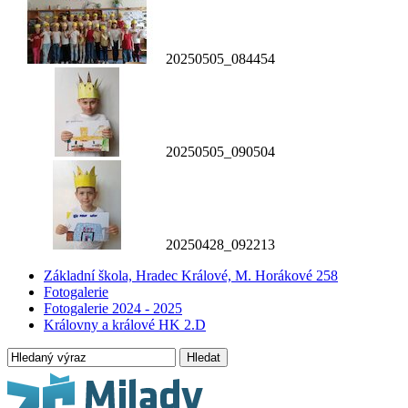
20250505_084454
20250505_090504
20250428_092213
Základní škola, Hradec Králové, M. Horákové 258
Fotogalerie
Fotogalerie 2024 - 2025
Královny a králové HK 2.D
Hledat