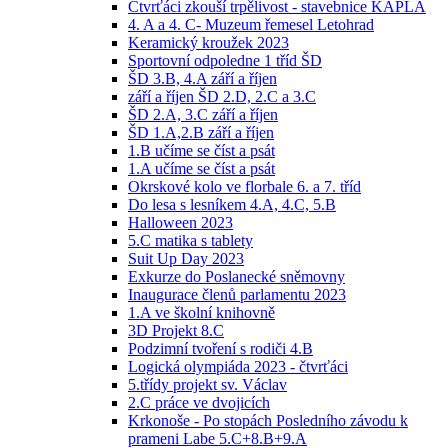
Čtvrťáci zkouší trpělivost - stavebnice KAPLA
4. A a 4. C- Muzeum řemesel Letohrad
Keramický kroužek 2023
Sportovní odpoledne 1 tříd ŠD
ŠD 3.B, 4.A září a říjen
září a říjen ŠD 2.D, 2.C a 3.C
ŠD 2.A, 3.C září a říjen
ŠD 1.A,2.B září a říjen
1.B učíme se číst a psát
1.A učíme se číst a psát
Okrskové kolo ve florbale 6. a 7. tříd
Do lesa s lesníkem 4.A, 4.C, 5.B
Halloween 2023
5.C matika s tablety
Suit Up Day 2023
Exkurze do Poslanecké sněmovny
Inaugurace členů parlamentu 2023
1.A ve školní knihovně
3D Projekt 8.C
Podzimní tvoření s rodiči 4.B
Logická olympiáda 2023 - čtvrťáci
5.třídy projekt sv. Václav
2.C práce ve dvojicích
Krkonoše - Po stopách Posledního závodu k
prameni Labe 5.C+8.B+9.A