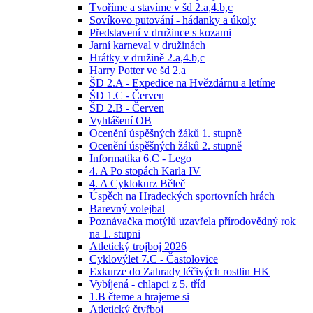
Tvoříme a stavíme v šd 2.a,4.b,c
Sovíkovo putování - hádanky a úkoly
Představení v družince s kozami
Jarní karneval v družinách
Hrátky v družině 2.a,4.b,c
Harry Potter ve šd 2.a
ŠD 2.A - Expedice na Hvězdárnu a letíme
ŠD 1.C - Červen
ŠD 2.B - Červen
Vyhlášení OB
Ocenění úspěšných žáků 1. stupně
Ocenění úspěšných žáků 2. stupně
Informatika 6.C - Lego
4. A Po stopách Karla IV
4. A Cyklokurz Běleč
Úspěch na Hradeckých sportovních hrách
Barevný volejbal
Poznávačka motýlů uzavřela přírodovědný rok
na 1. stupni
Atletický trojboj 2026
Cyklovýlet 7.C - Častolovice
Exkurze do Zahrady léčivých rostlin HK
Vybíjená - chlapci z 5. tříd
1.B čteme a hrajeme si
Atletický čtyřboj