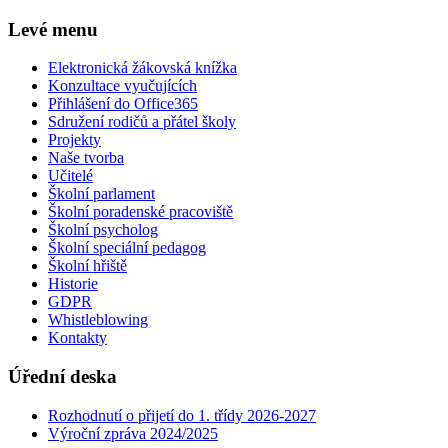
Levé menu
Elektronická žákovská knížka
Konzultace vyučujících
Přihlášení do Office365
Sdružení rodičů a přátel školy
Projekty
Naše tvorba
Učitelé
Školní parlament
Školní poradenské pracoviště
Školní psycholog
Školní speciální pedagog
Školní hřiště
Historie
GDPR
Whistleblowing
Kontakty
Úřední deska
Rozhodnutí o přijetí do 1. třídy 2026-2027
Výroční zpráva 2024/2025