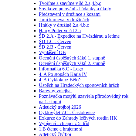
Tvoříme a stavíme v šd 2.a,4.b,c
Sovíkovo putování - hádanky a úkoly
Představení v družince s kozami
Jarní karneval v družinách
Hrátky v družině 2.a,4.b,c
Harry Potter ve šd 2.a
ŠD 2.A - Expedice na Hvězdárnu a letíme
ŠD 1.C - Červen
ŠD 2.B - Červen
Vyhlášení OB
Ocenění úspěšných žáků 1. stupně
Ocenění úspěšných žáků 2. stupně
Informatika 6.C - Lego
4. A Po stopách Karla IV
4. A Cyklokurz Běleč
Úspěch na Hradeckých sportovních hrách
Barevný volejbal
Poznávačka motýlů uzavřela přírodovědný rok
na 1. stupni
Atletický trojboj 2026
Cyklovýlet 7.C - Častolovice
Exkurze do Zahrady léčivých rostlin HK
Vybíjená - chlapci z 5. tříd
1.B čteme a hrajeme si
Atletický čtyřboj