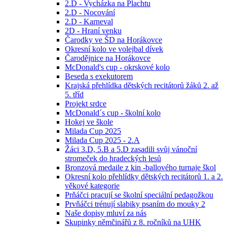
2.D - Vycházka na Plachtu
2.D - Nocování
2.D - Karneval
2D - Hraní venku
Čarodky ve ŠD na Horákovce
Okresní kolo ve volejbal dívek
Čarodějnice na Horákovce
McDonald's cup - okrskové kolo
Beseda s exekutorem
Krajská přehlídka dětských recitátorů žáků 2. až
5. tříd
Projekt srdce
McDonald´s cup - školní kolo
Hokej ve škole
Milada Cup 2025
Milada Cup 2025 - 2.A
Žáci 3.D, 5.B a 5.D zasadili svůj vánoční
stromeček do hradeckých lesů
Bronzová medaile z kin -ballového turnaje škol
Okresní kolo přehlídky dětských recitátorů 1. a 2.
věkové kategorie
Prňáčci pracují se školní speciální pedagožkou
Prvňáčci trénují slabiky psaním do mouky 2
Naše dopisy mluví za nás
Skupinky němčinářů z 8. ročníků na UHK