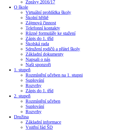
Zprávy 2016/17
O škole
Virtuální prohlídka školy
Školní hřiště
Zájmová činnost
Telefonní kontakty
Různé formuláře ke stažení
Zápis do 1. tříd
Školská rada
Sdružení rodičů a přátel školy
Základní dokumenty
Napsali o nás
Naši sponzoři
1. stupeň
Rozmístění učeben na 1. stupni
Suplování
Rozvrhy
Zápis do 1. tříd
2. stupeň
Rozmístění učeben
Suplování
Rozvrhy
Družina
Základní informace
Vnitřní řád ŠD