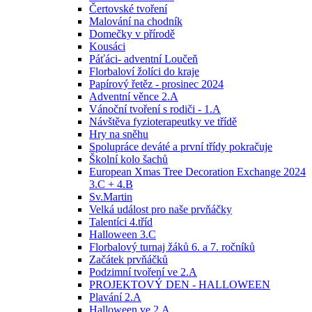
Čertovské tvoření
Malování na chodník
Domečky v přírodě
Kousáci
Páťáci- adventní Loučeň
Florbaloví žolíci do kraje
Papírový řetěz - prosinec 2024
Adventní věnce 2.A
Vánoční tvoření s rodiči - 1.A
Návštěva fyzioterapeutky ve třídě
Hry na sněhu
Spolupráce deváté a první třídy pokračuje
Školní kolo šachů
European Xmas Tree Decoration Exchange 2024
3.C + 4.B
Sv.Martin
Velká událost pro naše prvňáčky
Talentíci 4.tříd
Halloween 3.C
Florbalový turnaj žáků 6. a 7. ročníků
Začátek prvňáčků
Podzimní tvoření ve 2.A
PROJEKTOVÝ DEN - HALLOWEEN
Plavání 2.A
Halloween ve 2.A