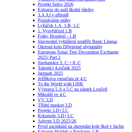
Projekt Srdce 2026
Exkurze do naší školní jídelny
3.A AJ v přírodě
Poznáváme ptáky
Lyžáček 1.A, 1.B, 1.C
1. Vysvědčení 1.B
Fotky Bruslení - 1.B
Slavnostní vyhlášení soutěže Basic Lingua
Okresní kolo Dějepisné olympiády
European Xmas Tree Decoration Exchange
2025/ Part 2
Spolupráce 5. C + 8 .C
Talentíci 4.ročník 2025
Jarmark 2025
Ježíškova vnoučata ze 4.C
To the World with UHK
Výprava 5.A a 5.C na zámek Loučeň
Mikuláš ve 4.C
VV 3.D
Třídní maskot 3.D
Projekt 3.D+2.C
Krkonoše 3.D+3.C
Advent 3.D 2025/26
První zacinkání na okresním kole škol v šachu
Exkurze Hrádek u Nechanic 1.B