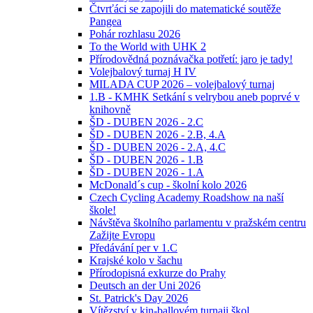
Čtvrťáci se zapojili do matematické soutěže
Pangea
Pohár rozhlasu 2026
To the World with UHK 2
Přírodovědná poznávačka potřetí: jaro je tady!
Volejbalový turnaj H IV
MILADA CUP 2026 – volejbalový turnaj
1.B - KMHK Setkání s velrybou aneb poprvé v
knihovně
ŠD - DUBEN 2026 - 2.C
ŠD - DUBEN 2026 - 2.B, 4.A
ŠD - DUBEN 2026 - 2.A, 4.C
ŠD - DUBEN 2026 - 1.B
ŠD - DUBEN 2026 - 1.A
McDonald´s cup - školní kolo 2026
Czech Cycling Academy Roadshow na naší
škole!
Návštěva školního parlamentu v pražském centru
Zažijte Evropu
Předávání per v 1.C
Krajské kolo v šachu
Přírodopisná exkurze do Prahy
Deutsch an der Uni 2026
St. Patrick's Day 2026
Vítězství v kin-ballovém turnaji škol