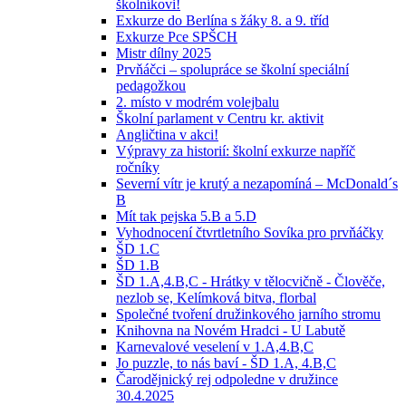
školníkovi!
Exkurze do Berlína s žáky 8. a 9. tříd
Exkurze Pce SPŠCH
Mistr dílny 2025
Prvňáčci – spolupráce se školní speciální
pedagožkou
2. místo v modrém volejbalu
Školní parlament v Centru kr. aktivit
Angličtina v akci!
Výpravy za historií: školní exkurze napříč
ročníky
Severní vítr je krutý a nezapomíná – McDonald´s
B
Mít tak pejska 5.B a 5.D
Vyhodnocení čtvrtletního Sovíka pro prvňáčky
ŠD 1.C
ŠD 1.B
ŠD 1.A,4.B,C - Hrátky v tělocvičně - Člověče,
nezlob se, Kelímková bitva, florbal
Společné tvoření družinkového jarního stromu
Knihovna na Novém Hradci - U Labutě
Karnevalové veselení v 1.A,4.B,C
Jo puzzle, to nás baví - ŠD 1.A, 4.B,C
Čarodějnický rej odpoledne v družince
30.4.2025