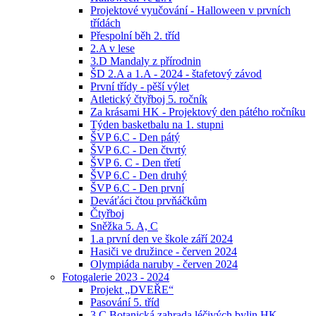
Projektové vyučování - Halloween v prvních
třídách
Přespolní běh 2. tříd
2.A v lese
3.D Mandaly z přírodnin
ŠD 2.A a 1.A - 2024 - štafetový závod
První třídy - pěší výlet
Atletický čtyřboj 5. ročník
Za krásami HK - Projektový den pátého ročníku
Týden basketbalu na 1. stupni
ŠVP 6.C - Den pátý
ŠVP 6.C - Den čtvrtý
ŠVP 6. C - Den třetí
ŠVP 6.C - Den druhý
ŠVP 6.C - Den první
Deváťáci čtou prvňáčkům
Čtyřboj
Sněžka 5. A, C
1.a první den ve škole září 2024
Hasiči ve družince - červen 2024
Olympiáda naruby - červen 2024
Fotogalerie 2023 - 2024
Projekt „DVEŘE“
Pasování 5. tříd
3.C Botanická zahrada léčivých bylin HK