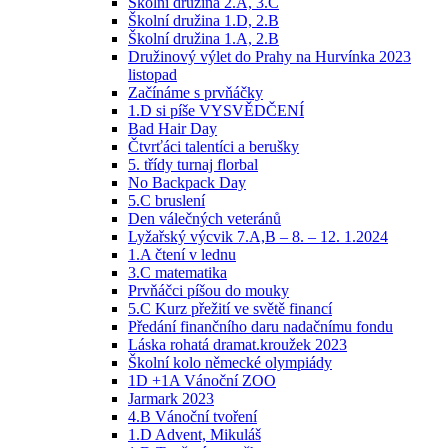
Školní družina 2.A, 3.C
Školní družina 1.D, 2.B
Školní družina 1.A, 2.B
Družinový výlet do Prahy na Hurvínka 2023
listopad
Začínáme s prvňáčky
1.D si píše VYSVĚDČENÍ
Bad Hair Day
Čtvrťáci talentíci a berušky
5. třídy turnaj florbal
No Backpack Day
5.C bruslení
Den válečných veteránů
Lyžařský výcvik 7.A,B – 8. – 12. 1.2024
1.A čtení v lednu
3.C matematika
Prvňáčci píšou do mouky
5.C Kurz přežití ve světě financí
Předání finančního daru nadačnímu fondu
Láska rohatá dramat.kroužek 2023
Školní kolo německé olympiády
1D +1A Vánoční ZOO
Jarmark 2023
4.B Vánoční tvoření
1.D Advent, Mikuláš