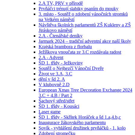
2.A TV, PRV v přírodě
Prvňáčci trénují slabiky psaním do mouky
3. místo - Soutěž o zdobení vánočních stromků
na Velkém náměstí
Návštěva školních parlamentů ZŠ Kukleny a ZŠ
Jiráskovo náměstí
2.A - Čtenářské deníky
Jarmark 2024 – tradiční adventní akce naší školy
Krajská brambora z florbalu
Ježíškova vnoučata ze 3.C rozdávala radost
2.A - Advent
ŠD 1. třídy - Ježkoviny
Soutěž o Nejhezčí Vánoční Dveře
Život ve 3.A, 3.C
dění v šd 2. A
V klubovně 2.D
European Xmas Tree Decoration Exchange 2024
3.C + 4.B / Part 2
Šachový střed/střet
ŠD 1. třídy - Kousáci
Laser game
ŠD 1. třídy - Skřítek Horáček a šd 1.a,4.b,c
Inaugurace žákovského parlamentu
Sovík - vyhlášení družinek prvňáčků - 1. kolo
Zdobení stromečku