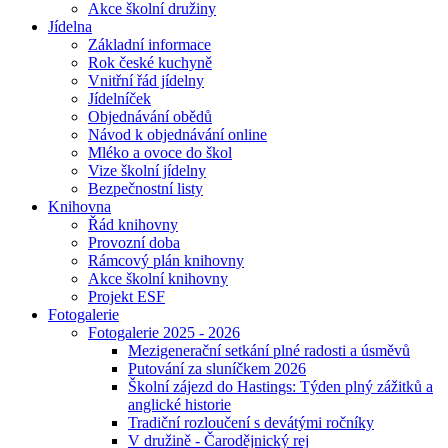
Akce školní družiny
Jídelna
Základní informace
Rok české kuchyně
Vnitřní řád jídelny
Jídelníček
Objednávání obědů
Návod k objednávání online
Mléko a ovoce do škol
Vize školní jídelny
Bezpečnostní listy
Knihovna
Řád knihovny
Provozní doba
Rámcový plán knihovny
Akce školní knihovny
Projekt ESF
Fotogalerie
Fotogalerie 2025 - 2026
Mezigenerační setkání plné radosti a úsměvů
Putování za sluníčkem 2026
Školní zájezd do Hastings: Týden plný zážitků a
anglické historie
Tradiční rozloučení s devátými ročníky
V družině - Čarodějnický rej