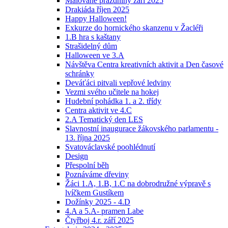
Malované prázdniny září 2025
Drakiáda říjen 2025
Happy Halloween!
Exkurze do hornického skanzenu v Žacléři
1.B hra s kaštany
Strašidelný dům
Halloween ve 3.A
Návštěva Centra kreativních aktivit a Den časové
schránky
Deváťáci pitvali vepřové ledviny
Vezmi svého učitele na hokej
Hudební pohádka 1. a 2. třídy
Centra aktivit ve 4.C
2.A Tematický den LES
Slavnostní inaugurace žákovského parlamentu -
13. října 2025
Svatováclavské poohlédnutí
Design
Přespolní běh
Poznáváme dřeviny
Žáci 1.A, 1.B, 1.C na dobrodružné výpravě s
lvíčkem Gustíkem
Dožínky 2025 - 4.D
4.A a 5.A- pramen Labe
Čtyřboj 4.r. září 2025