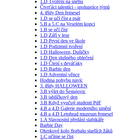
1.D Tvoření na sněhu
Čtvrťáci talentíci - spolupráce týmů
4. třídy Den řemesel
1.D se učí číst a psát
5.B a 5.C na Veselém kopci
1.B se učí číst
1.D Září v lese
1.D První den ve škole
1.D Podzimní tvoření
1.D Halloween, Dušičky
1.D Den slušného oblečení
1.D Čtení s deváťaky
1.D Barbie den
1.D Adventní věnce
Hodina pohybu navíc
3. třídy HALLOWEEN
3.B výlet do Šestajovic
3.B jablíčkový den
3.B Když vyučují studenti PdF
4.B a 4.D Galerie moderního umění
4.B a 4.D Letohrad muzeum řemesel
1.A Slavnostní předání slabikáře
Barbie Day
Okrskové kolo florbalu starších žáků
1.C učíme se číst