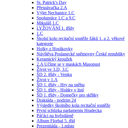
St. Patrick's Day
Přespávačka 2.A
Výlet Nechanice 1.C
Spolupráce 1.C a 9.C
Mikuláš 1.C
LYŽOVÁNÍ 1. třídy
1.C
Školní kolo recitační soutěže žáků 1. a 2. věkové
kategorie
Holky z Horákovky
Návštěva Poslanecké sněmovny České republiky
Keramický kroužek
2.A Učíme se v maskách Masopust
Život ve 3.D, 3.C
ŠD 2. třídy - Venku
Život v 1.A
ŠD 1. třídy - Hry na sněhu
ŠD 1. třídy - Hrátky v listí
ŠD 1. třídy - Domečky pro skřítky
Drakiáda - podzim 24
Výsledky školního kola recitační soutěže
První schůzka parlamentu Hradecka
Páťáci na hvězdárně
Album Florbal 5. tříd
Prezentiáda - 1.místo