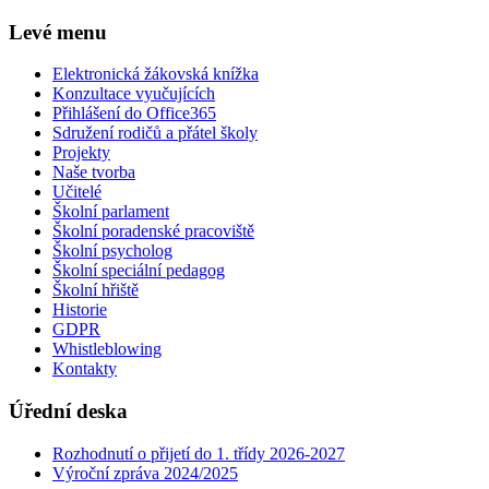
Levé menu
Elektronická žákovská knížka
Konzultace vyučujících
Přihlášení do Office365
Sdružení rodičů a přátel školy
Projekty
Naše tvorba
Učitelé
Školní parlament
Školní poradenské pracoviště
Školní psycholog
Školní speciální pedagog
Školní hřiště
Historie
GDPR
Whistleblowing
Kontakty
Úřední deska
Rozhodnutí o přijetí do 1. třídy 2026-2027
Výroční zpráva 2024/2025