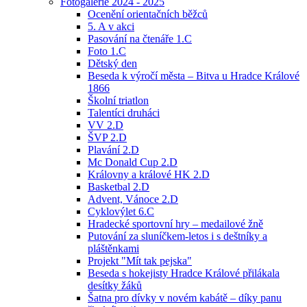
Fotogalerie 2024 - 2025
Ocenění orientačních běžců
5. A v akci
Pasování na čtenáře 1.C
Foto 1.C
Dětský den
Beseda k výročí města – Bitva u Hradce Králové
1866
Školní triatlon
Talentíci druháci
VV 2.D
ŠVP 2.D
Plavání 2.D
Mc Donald Cup 2.D
Královny a králové HK 2.D
Basketbal 2.D
Advent, Vánoce 2.D
Cyklovýlet 6.C
Hradecké sportovní hry – medailové žně
Putování za sluníčkem-letos i s deštníky a
pláštěnkami
Projekt "Mít tak pejska"
Beseda s hokejisty Hradce Králové přilákala
desítky žáků
Šatna pro dívky v novém kabátě – díky panu