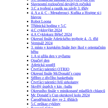
Slavnostní rozloučení devátých ročníků
3.C a tvoření a rautík na závěr 3. třídy
4. A a 4. C - Megabrouci, Kuňka a Hrajme si i
hlavou
Robot Loona
Třídnická hodina v 5.C
4.C cyklovýlet 2024
4.A Cyklokurz Běleč 2024
Okresní finále Atletického trojboje 4. -5. tříd
Vernisáž 2024
3. místo v krajském finále ligy škol v orientačním
běhu
1.A si užila den v pyžamu
Opačný den
Atletická soutěž
Čtvrťáci talentíci OTRIO
Okresní finále McDonald´s cupu
Stříbro z dívčího basketbalu
Čtvrťáci talentíci řeší sirkolamy
Skvělý úspěch v kin –ballu
Okresního finále v minikopané mladších chlapců
Mc Donald´s Cup okrskové kolo 2024
Čarodějnické dny ve 2. třídách
5.C průkaz cyklisty