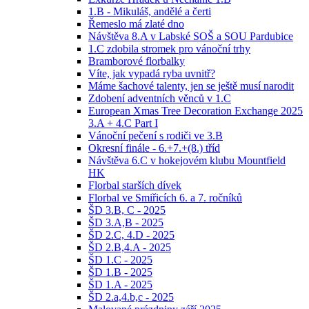
1.B - Mikuláš, andělé a čerti
Řemeslo má zlaté dno
Návštěva 8.A v Labské SOŠ a SOU Pardubice
1.C zdobila stromek pro vánoční trhy
Bramborové florbalky
Víte, jak vypadá ryba uvnitř?
Máme šachové talenty, jen se ještě musí narodit
Zdobení adventních věnců v 1.C
European Xmas Tree Decoration Exchange 2025
3.A + 4.C Part I
Vánoční pečení s rodiči ve 3.B
Okresní finále - 6.+7.+(8.) tříd
Návštěva 6.C v hokejovém klubu Mountfield
HK
Florbal starších dívek
Florbal ve Smiřicích 6. a 7. ročníků
ŠD 3.B, C - 2025
ŠD 3.A,B - 2025
ŠD 2.C, 4.D - 2025
ŠD 2.B,4.A - 2025
ŠD 1.C - 2025
ŠD 1.B - 2025
ŠD 1.A - 2025
ŠD 2.a,4.b,c - 2025