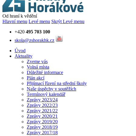
Od hraní k vědění
Hlavní menu
Levé menu
Skrýt Levé menu
+420
495 703 100
skola@zshorakhk.cz
Úvod
Aktuality
Zveme vás
Volná místa
Důležité informace
Plán akcí
Přijímací řízení na střední školy
Naše úspěchy v soutěžích
Termínový kalendář
Zprávy 2023/24
Zprávy 2022/23
Zprávy 2021/22
Zprávy 2020/21
Zprávy 2019/20
Zprávy 2018/19
Zprávy 2017/18