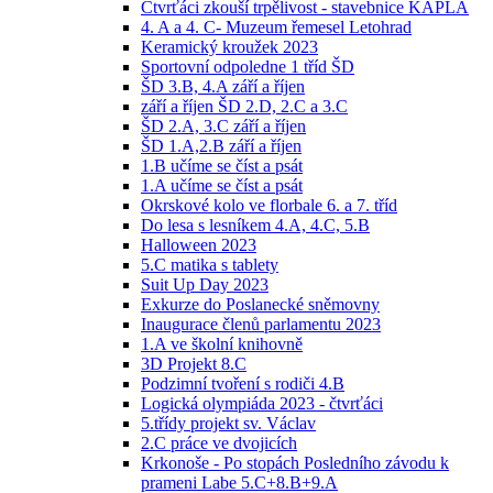
Čtvrťáci zkouší trpělivost - stavebnice KAPLA
4. A a 4. C- Muzeum řemesel Letohrad
Keramický kroužek 2023
Sportovní odpoledne 1 tříd ŠD
ŠD 3.B, 4.A září a říjen
září a říjen ŠD 2.D, 2.C a 3.C
ŠD 2.A, 3.C září a říjen
ŠD 1.A,2.B září a říjen
1.B učíme se číst a psát
1.A učíme se číst a psát
Okrskové kolo ve florbale 6. a 7. tříd
Do lesa s lesníkem 4.A, 4.C, 5.B
Halloween 2023
5.C matika s tablety
Suit Up Day 2023
Exkurze do Poslanecké sněmovny
Inaugurace členů parlamentu 2023
1.A ve školní knihovně
3D Projekt 8.C
Podzimní tvoření s rodiči 4.B
Logická olympiáda 2023 - čtvrťáci
5.třídy projekt sv. Václav
2.C práce ve dvojicích
Krkonoše - Po stopách Posledního závodu k
prameni Labe 5.C+8.B+9.A