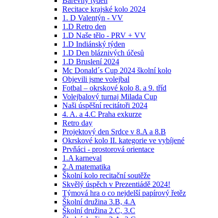
Barevný týden
Recitace krajské kolo 2024
1. D Valentýn - VV
1.D Retro den
1.D Naše tělo - PRV + VV
1.D Indiánský týden
1.D Den bláznivých účesů
1.D Bruslení 2024
Mc Donald´s Cup 2024 školní kolo
Objevili jsme volejbal
Fotbal – okrskové kolo 8. a 9. tříd
Volejbalový turnaj Milada Cup
Naši úspěšní recitátoři 2024
4. A. a 4.C Praha exkurze
Retro day
Projektový den Srdce v 8.A a 8.B
Okrskové kolo II. kategorie ve vybíjené
Prvňáci - prostorová orientace
1.A karneval
2.A matematika
Školní kolo recitační soutěže
Skvělý úspěch v Prezentiádě 2024!
Týmová hra o co nejdelší papírový řetěz
Školní družina 3.B, 4.A
Školní družina 2.C, 3.C