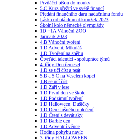
Prvňáčci píšou do mouky
5.C Kurz přežití ve světě financí
Předání finančního daru nadačnímu fondu
Láska rohatá dramat.kroužek 2023
Školní kolo německé olympiády
1D +1A Vánoční ZOO
Jarmark 2023
4.B Vánoční tvoření
1.D Advent, Mikuláš
1.D Tvoření na sněhu
Čtvrťáci talentíci - spolupráce týmů
4. třídy Den řemesel
1.D se učí číst a psát
5.B a 5.C na Veselém kopci
1.B se učí číst
1.D Září v lese
1.D První den ve škole
1.D Podzimní tvoření
1.D Halloween, Dušičky
1.D Den slušného oblečení
1.D Čtení s deváťaky
1.D Barbie den
1.D Adventní věnce
Hodina pohybu navíc
3. třídy HALLOWEEN