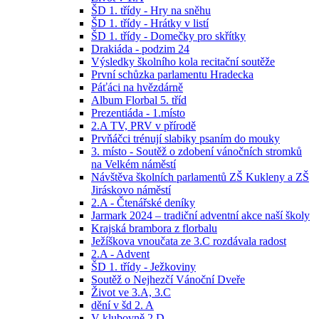
ŠD 1. třídy - Hry na sněhu
ŠD 1. třídy - Hrátky v listí
ŠD 1. třídy - Domečky pro skřítky
Drakiáda - podzim 24
Výsledky školního kola recitační soutěže
První schůzka parlamentu Hradecka
Páťáci na hvězdárně
Album Florbal 5. tříd
Prezentiáda - 1.místo
2.A TV, PRV v přírodě
Prvňáčci trénují slabiky psaním do mouky
3. místo - Soutěž o zdobení vánočních stromků
na Velkém náměstí
Návštěva školních parlamentů ZŠ Kukleny a ZŠ
Jiráskovo náměstí
2.A - Čtenářské deníky
Jarmark 2024 – tradiční adventní akce naší školy
Krajská brambora z florbalu
Ježíškova vnoučata ze 3.C rozdávala radost
2.A - Advent
ŠD 1. třídy - Ježkoviny
Soutěž o Nejhezčí Vánoční Dveře
Život ve 3.A, 3.C
dění v šd 2. A
V klubovně 2.D