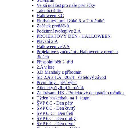
Sv.Martin
Velká událost pro naše prvňáčky
Talentíci 4.tříd
Halloween 3.C
Florbalový turnaj žáků 6. a 7. ročníků
Začátek prvňáčků
Podzimní tvoření ve 2.A
PROJEKTOVÝ DEN - HALLOWEEN
Plavání 2.A
Halloween ve 2.A
Projektové vyučování - Halloween v prvních
třídách
Přespolní běh 2. tříd
2.A v lese
3.D Mandaly z přírodnin
ŠD 2.A a 1.A - 2024 - štafetový závod
První třídy - pěší výlet
Atletický čtyřboj 5. ročník
Za krásami HK - Projektový den pátého ročníku
Týden basketbalu na 1. stupni
ŠVP 6.C - Den pátý
ŠVP 6.C - Den čtvrtý
ŠVP 6. C - Den třetí
ŠVP 6.C - Den druhý
ŠVP 6.C - Den první