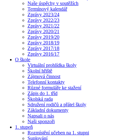
Naše úspěchy v soutěžích
Termínový kalendář
Zprávy 2023/24
Zprávy 2022/23
Zprávy 2021/22
Zprávy 2020/21
Zprávy 2019/20
Zprávy 2018/19
Zprávy 2017/18
Zprávy 2016/17
O škole
Virtuální prohlídka školy
Školní hřiště
Zájmová činnost
Telefonní kontakty
Různé formuláře ke stažení
Zápis do 1. tříd
Školská rada
Sdružení rodičů a přátel školy
Základní dokumenty
Napsali o nás
Naši sponzoři
1. stupeň
Rozmístění učeben na 1. stupni
Suplování