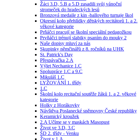
Žáci 3.D, 5.B a 5.D zasadili svůj vánoční
stromeček do hradeckých lesů
Bronzová medaile z kin -ballového turnaje škol
Okresní kolo přehlídky dětských recitátorů 1. a 2.
věkové kategorie
Prňáčci pracují se školní speciální pedagožkou
Prvňáčci trénují slabiky psaním do mouky 2
Naše dopisy mluví za nás
Skupinky němčinářů z 8. ročníků na UHK
St. Patrick's Day
Přespávačka 2.A
Výlet Nechanice 1.C
Spolupráce 1.C a 9.C
Mikuláš 1.C
LYŽOVÁNÍ 1. třídy
1.C
Školní kolo recitační soutěže žáků 1. a 2. věkové
kategorie
Holky z Horákovky
Návštěva Poslanecké sněmovny České republiky
Keramický kroužek
2.A Učíme se v maskách Masopust
Život ve 3.D, 3.C
ŠD 2. třídy - Venku
Život v 1.A