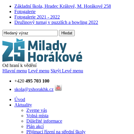
Základní škola, Hradec Králové, M. Horákové 258
Fotogalerie
Fotogalerie 2021 - 2022
Družinový turnaj v puzzlích a bowling 2022
Hledat
Od hraní k vědění
Hlavní menu
Levé menu
Skrýt Levé menu
+420
495 703 100
skola@zshorakhk.cz
Úvod
Aktuality
Zveme vás
Volná místa
Důležité informace
Plán akcí
Přijímací řízení na střední školy