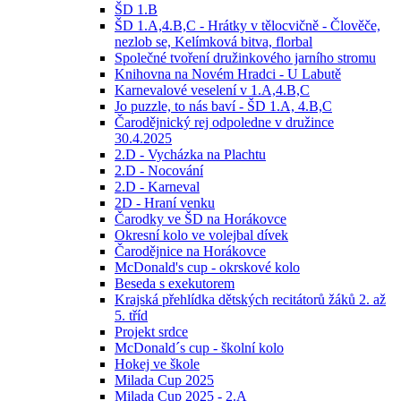
ŠD 1.B
ŠD 1.A,4.B,C - Hrátky v tělocvičně - Člověče,
nezlob se, Kelímková bitva, florbal
Společné tvoření družinkového jarního stromu
Knihovna na Novém Hradci - U Labutě
Karnevalové veselení v 1.A,4.B,C
Jo puzzle, to nás baví - ŠD 1.A, 4.B,C
Čarodějnický rej odpoledne v družince
30.4.2025
2.D - Vycházka na Plachtu
2.D - Nocování
2.D - Karneval
2D - Hraní venku
Čarodky ve ŠD na Horákovce
Okresní kolo ve volejbal dívek
Čarodějnice na Horákovce
McDonald's cup - okrskové kolo
Beseda s exekutorem
Krajská přehlídka dětských recitátorů žáků 2. až
5. tříd
Projekt srdce
McDonald´s cup - školní kolo
Hokej ve škole
Milada Cup 2025
Milada Cup 2025 - 2.A