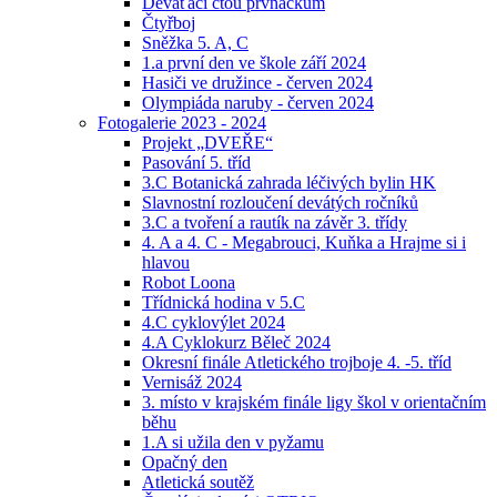
Deváťáci čtou prvňáčkům
Čtyřboj
Sněžka 5. A, C
1.a první den ve škole září 2024
Hasiči ve družince - červen 2024
Olympiáda naruby - červen 2024
Fotogalerie 2023 - 2024
Projekt „DVEŘE“
Pasování 5. tříd
3.C Botanická zahrada léčivých bylin HK
Slavnostní rozloučení devátých ročníků
3.C a tvoření a rautík na závěr 3. třídy
4. A a 4. C - Megabrouci, Kuňka a Hrajme si i
hlavou
Robot Loona
Třídnická hodina v 5.C
4.C cyklovýlet 2024
4.A Cyklokurz Běleč 2024
Okresní finále Atletického trojboje 4. -5. tříd
Vernisáž 2024
3. místo v krajském finále ligy škol v orientačním
běhu
1.A si užila den v pyžamu
Opačný den
Atletická soutěž