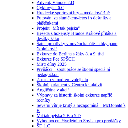
Advent, Vánoce 2.D
Cyklovýlet 6.C
Hradecké sportovní hry – medailové žně
Putování za sluníčkem-letos i s deštníky a
pláštěnkami
Projekt "Mít tak pejska"
Beseda s hokejisty Hradce Králové přilákala
desítky žáků
Šatna pro dívky v novém kabátě – díky panu
školníkovi!
Exkurze do Berlína s žáky 8. a 9. tříd
Exkurze Pce SPŠCH
Mistr dílny 2025
Prvňáčci – spolupráce se školní speciální
pedagožkou
2. místo v modrém volejbalu
Školní parlament v Centru kr. aktivit
Angličtina v akci!
Výpravy za historií: školní exkurze napříč
ročníky
Severní vítr je krutý a nezapomíná – McDonald´s
B
Mít tak pejska 5.B a 5.D
Vyhodnocení čtvrtletního Sovíka pro prvňáčky
ŠD 1.C