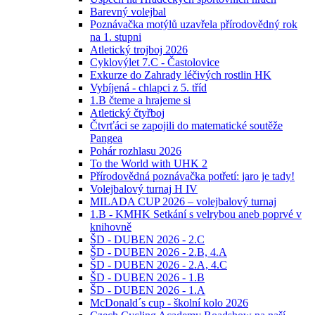
Barevný volejbal
Poznávačka motýlů uzavřela přírodovědný rok
na 1. stupni
Atletický trojboj 2026
Cyklovýlet 7.C - Častolovice
Exkurze do Zahrady léčivých rostlin HK
Vybíjená - chlapci z 5. tříd
1.B čteme a hrajeme si
Atletický čtyřboj
Čtvrťáci se zapojili do matematické soutěže
Pangea
Pohár rozhlasu 2026
To the World with UHK 2
Přírodovědná poznávačka potřetí: jaro je tady!
Volejbalový turnaj H IV
MILADA CUP 2026 – volejbalový turnaj
1.B - KMHK Setkání s velrybou aneb poprvé v
knihovně
ŠD - DUBEN 2026 - 2.C
ŠD - DUBEN 2026 - 2.B, 4.A
ŠD - DUBEN 2026 - 2.A, 4.C
ŠD - DUBEN 2026 - 1.B
ŠD - DUBEN 2026 - 1.A
McDonald´s cup - školní kolo 2026