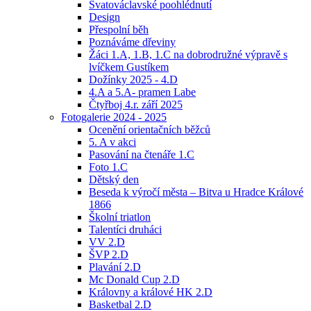
Svatováclavské poohlédnutí
Design
Přespolní běh
Poznáváme dřeviny
Žáci 1.A, 1.B, 1.C na dobrodružné výpravě s
lvíčkem Gustíkem
Dožínky 2025 - 4.D
4.A a 5.A- pramen Labe
Čtyřboj 4.r. září 2025
Fotogalerie 2024 - 2025
Ocenění orientačních běžců
5. A v akci
Pasování na čtenáře 1.C
Foto 1.C
Dětský den
Beseda k výročí města – Bitva u Hradce Králové
1866
Školní triatlon
Talentíci druháci
VV 2.D
ŠVP 2.D
Plavání 2.D
Mc Donald Cup 2.D
Královny a králové HK 2.D
Basketbal 2.D