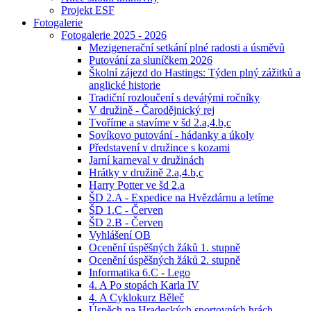
Projekt ESF
Fotogalerie
Fotogalerie 2025 - 2026
Mezigenerační setkání plné radosti a úsměvů
Putování za sluníčkem 2026
Školní zájezd do Hastings: Týden plný zážitků a
anglické historie
Tradiční rozloučení s devátými ročníky
V družině - Čarodějnický rej
Tvoříme a stavíme v šd 2.a,4.b,c
Sovíkovo putování - hádanky a úkoly
Představení v družince s kozami
Jarní karneval v družinách
Hrátky v družině 2.a,4.b,c
Harry Potter ve šd 2.a
ŠD 2.A - Expedice na Hvězdárnu a letíme
ŠD 1.C - Červen
ŠD 2.B - Červen
Vyhlášení OB
Ocenění úspěšných žáků 1. stupně
Ocenění úspěšných žáků 2. stupně
Informatika 6.C - Lego
4. A Po stopách Karla IV
4. A Cyklokurz Běleč
Úspěch na Hradeckých sportovních hrách