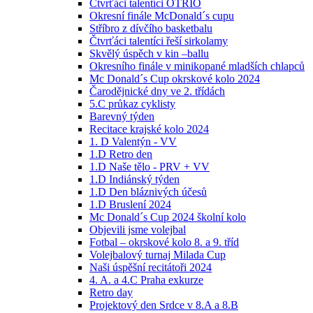
Čtvrťáci talentíci OTRIO
Okresní finále McDonald´s cupu
Stříbro z dívčího basketbalu
Čtvrťáci talentíci řeší sirkolamy
Skvělý úspěch v kin –ballu
Okresního finále v minikopané mladších chlapců
Mc Donald´s Cup okrskové kolo 2024
Čarodějnické dny ve 2. třídách
5.C průkaz cyklisty
Barevný týden
Recitace krajské kolo 2024
1. D Valentýn - VV
1.D Retro den
1.D Naše tělo - PRV + VV
1.D Indiánský týden
1.D Den bláznivých účesů
1.D Bruslení 2024
Mc Donald´s Cup 2024 školní kolo
Objevili jsme volejbal
Fotbal – okrskové kolo 8. a 9. tříd
Volejbalový turnaj Milada Cup
Naši úspěšní recitátoři 2024
4. A. a 4.C Praha exkurze
Retro day
Projektový den Srdce v 8.A a 8.B