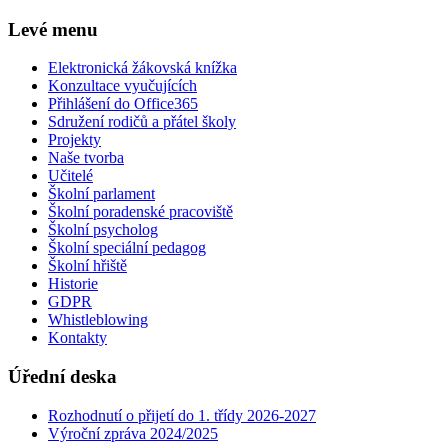
Levé menu
Elektronická žákovská knížka
Konzultace vyučujících
Přihlášení do Office365
Sdružení rodičů a přátel školy
Projekty
Naše tvorba
Učitelé
Školní parlament
Školní poradenské pracoviště
Školní psycholog
Školní speciální pedagog
Školní hřiště
Historie
GDPR
Whistleblowing
Kontakty
Úřední deska
Rozhodnutí o přijetí do 1. třídy 2026-2027
Výroční zpráva 2024/2025