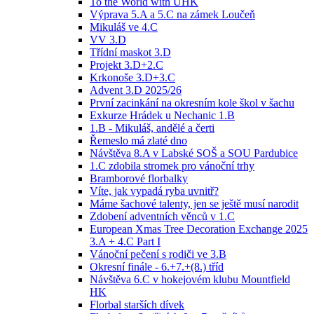
To the World with UHK
Výprava 5.A a 5.C na zámek Loučeň
Mikuláš ve 4.C
VV 3.D
Třídní maskot 3.D
Projekt 3.D+2.C
Krkonoše 3.D+3.C
Advent 3.D 2025/26
První zacinkání na okresním kole škol v šachu
Exkurze Hrádek u Nechanic 1.B
1.B - Mikuláš, andělé a čerti
Řemeslo má zlaté dno
Návštěva 8.A v Labské SOŠ a SOU Pardubice
1.C zdobila stromek pro vánoční trhy
Bramborové florbalky
Víte, jak vypadá ryba uvnitř?
Máme šachové talenty, jen se ještě musí narodit
Zdobení adventních věnců v 1.C
European Xmas Tree Decoration Exchange 2025
3.A + 4.C Part I
Vánoční pečení s rodiči ve 3.B
Okresní finále - 6.+7.+(8.) tříd
Návštěva 6.C v hokejovém klubu Mountfield
HK
Florbal starších dívek