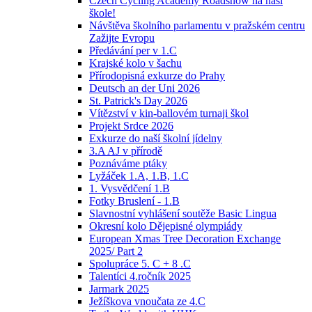
Czech Cycling Academy Roadshow na naší
škole!
Návštěva školního parlamentu v pražském centru
Zažijte Evropu
Předávání per v 1.C
Krajské kolo v šachu
Přírodopisná exkurze do Prahy
Deutsch an der Uni 2026
St. Patrick's Day 2026
Vítězství v kin-ballovém turnaji škol
Projekt Srdce 2026
Exkurze do naší školní jídelny
3.A AJ v přírodě
Poznáváme ptáky
Lyžáček 1.A, 1.B, 1.C
1. Vysvědčení 1.B
Fotky Bruslení - 1.B
Slavnostní vyhlášení soutěže Basic Lingua
Okresní kolo Dějepisné olympiády
European Xmas Tree Decoration Exchange
2025/ Part 2
Spolupráce 5. C + 8 .C
Talentíci 4.ročník 2025
Jarmark 2025
Ježíškova vnoučata ze 4.C