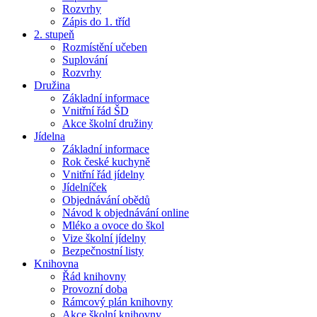
Rozvrhy
Zápis do 1. tříd
2. stupeň
Rozmístění učeben
Suplování
Rozvrhy
Družina
Základní informace
Vnitřní řád ŠD
Akce školní družiny
Jídelna
Základní informace
Rok české kuchyně
Vnitřní řád jídelny
Jídelníček
Objednávání obědů
Návod k objednávání online
Mléko a ovoce do škol
Vize školní jídelny
Bezpečnostní listy
Knihovna
Řád knihovny
Provozní doba
Rámcový plán knihovny
Akce školní knihovny