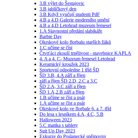
3.B výlet do Šestajovic
3.B jablíčkový den
3.B Když vyučují studenti PdF
4.B a 4.D Galerie moderního umění
4.B a 4.D Letohrad muzeum řemesel
1.A Slavnostní předání slabikáře
Barbie Day
Okrskové kolo florbalu starších žáků
1.C učíme se číst
Čtvrťáci zkouší trpělivost - stavebnice KAPLA
4. A a 4. C- Muzeum řemesel Letohrad
Keramický kroužek 2023
Sportovní odpoledne 1 tříd ŠD
ŠD 3.B, 4.A září a říjen
září a říjen ŠD 2.D, 2.C a 3.C
ŠD 2.A, 3.C září a říjen
ŠD 1.A,2.B září a říjen
1.B učíme se číst a psát
1.A učíme se číst a psát
Okrskové kolo ve florbale 6. a 7. tříd
Do lesa s lesníkem 4.A, 4.C, 5.B
Halloween 2023
5.C matika s tablety
Suit Up Day 2023
Exkurze do Poslanecké sněmovny