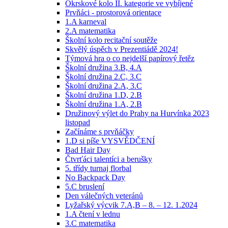
Okrskové kolo II. kategorie ve vybíjené
Prvňáci - prostorová orientace
1.A karneval
2.A matematika
Školní kolo recitační soutěže
Skvělý úspěch v Prezentiádě 2024!
Týmová hra o co nejdelší papírový řetěz
Školní družina 3.B, 4.A
Školní družina 2.C, 3.C
Školní družina 2.A, 3.C
Školní družina 1.D, 2.B
Školní družina 1.A, 2.B
Družinový výlet do Prahy na Hurvínka 2023
listopad
Začínáme s prvňáčky
1.D si píše VYSVĚDČENÍ
Bad Hair Day
Čtvrťáci talentíci a berušky
5. třídy turnaj florbal
No Backpack Day
5.C bruslení
Den válečných veteránů
Lyžařský výcvik 7.A,B – 8. – 12. 1.2024
1.A čtení v lednu
3.C matematika