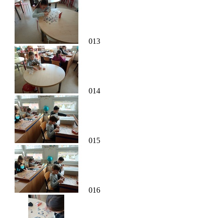
013
014
015
016