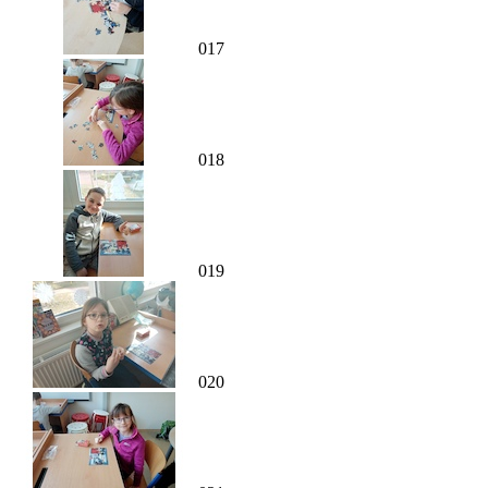
017
018
019
020