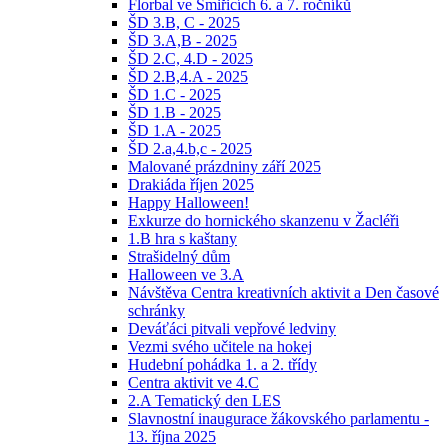
Florbal ve Smiřicích 6. a 7. ročníků
ŠD 3.B, C - 2025
ŠD 3.A,B - 2025
ŠD 2.C, 4.D - 2025
ŠD 2.B,4.A - 2025
ŠD 1.C - 2025
ŠD 1.B - 2025
ŠD 1.A - 2025
ŠD 2.a,4.b,c - 2025
Malované prázdniny září 2025
Drakiáda říjen 2025
Happy Halloween!
Exkurze do hornického skanzenu v Žacléři
1.B hra s kaštany
Strašidelný dům
Halloween ve 3.A
Návštěva Centra kreativních aktivit a Den časové
schránky
Deváťáci pitvali vepřové ledviny
Vezmi svého učitele na hokej
Hudební pohádka 1. a 2. třídy
Centra aktivit ve 4.C
2.A Tematický den LES
Slavnostní inaugurace žákovského parlamentu -
13. října 2025