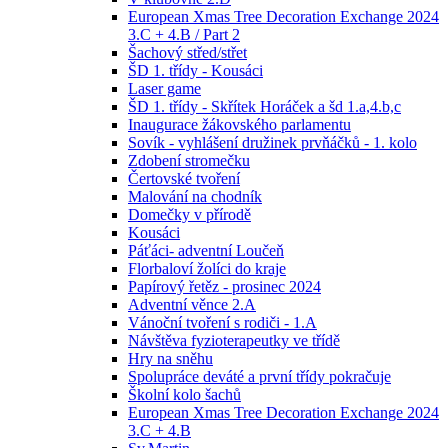
European Xmas Tree Decoration Exchange 2024
3.C + 4.B / Part 2
Šachový střed/střet
ŠD 1. třídy - Kousáci
Laser game
ŠD 1. třídy - Skřítek Horáček a šd 1.a,4.b,c
Inaugurace žákovského parlamentu
Sovík - vyhlášení družinek prvňáčků - 1. kolo
Zdobení stromečku
Čertovské tvoření
Malování na chodník
Domečky v přírodě
Kousáci
Páťáci- adventní Loučeň
Florbaloví žolíci do kraje
Papírový řetěz - prosinec 2024
Adventní věnce 2.A
Vánoční tvoření s rodiči - 1.A
Návštěva fyzioterapeutky ve třídě
Hry na sněhu
Spolupráce deváté a první třídy pokračuje
Školní kolo šachů
European Xmas Tree Decoration Exchange 2024
3.C + 4.B