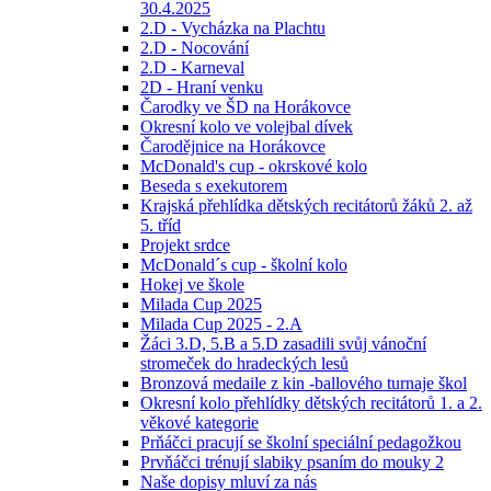
30.4.2025
2.D - Vycházka na Plachtu
2.D - Nocování
2.D - Karneval
2D - Hraní venku
Čarodky ve ŠD na Horákovce
Okresní kolo ve volejbal dívek
Čarodějnice na Horákovce
McDonald's cup - okrskové kolo
Beseda s exekutorem
Krajská přehlídka dětských recitátorů žáků 2. až
5. tříd
Projekt srdce
McDonald´s cup - školní kolo
Hokej ve škole
Milada Cup 2025
Milada Cup 2025 - 2.A
Žáci 3.D, 5.B a 5.D zasadili svůj vánoční
stromeček do hradeckých lesů
Bronzová medaile z kin -ballového turnaje škol
Okresní kolo přehlídky dětských recitátorů 1. a 2.
věkové kategorie
Prňáčci pracují se školní speciální pedagožkou
Prvňáčci trénují slabiky psaním do mouky 2
Naše dopisy mluví za nás