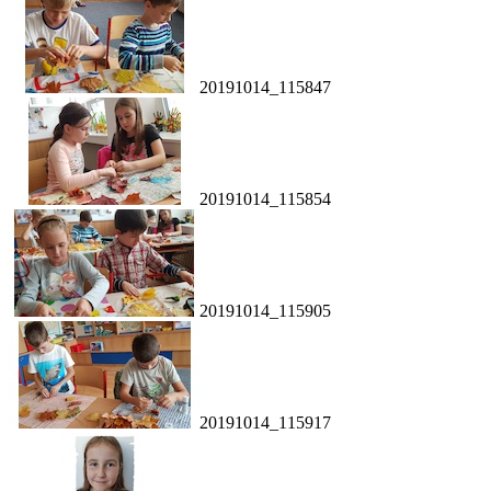
20191014_115847
20191014_115854
20191014_115905
20191014_115917