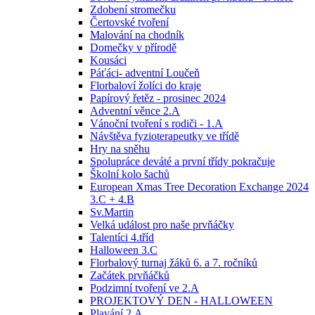
Zdobení stromečku
Čertovské tvoření
Malování na chodník
Domečky v přírodě
Kousáci
Páťáci- adventní Loučeň
Florbaloví žolíci do kraje
Papírový řetěz - prosinec 2024
Adventní věnce 2.A
Vánoční tvoření s rodiči - 1.A
Návštěva fyzioterapeutky ve třídě
Hry na sněhu
Spolupráce deváté a první třídy pokračuje
Školní kolo šachů
European Xmas Tree Decoration Exchange 2024
3.C + 4.B
Sv.Martin
Velká událost pro naše prvňáčky
Talentíci 4.tříd
Halloween 3.C
Florbalový turnaj žáků 6. a 7. ročníků
Začátek prvňáčků
Podzimní tvoření ve 2.A
PROJEKTOVÝ DEN - HALLOWEEN
Plavání 2.A