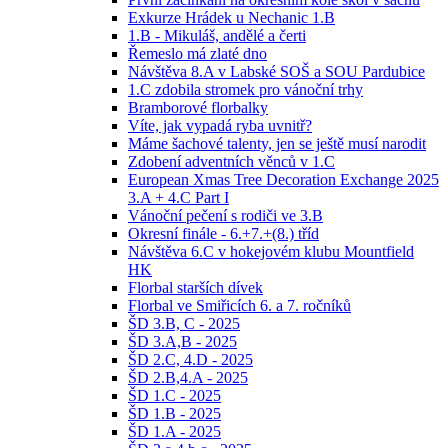
Exkurze Hrádek u Nechanic 1.B
1.B - Mikuláš, andělé a čerti
Řemeslo má zlaté dno
Návštěva 8.A v Labské SOŠ a SOU Pardubice
1.C zdobila stromek pro vánoční trhy
Bramborové florbalky
Víte, jak vypadá ryba uvnitř?
Máme šachové talenty, jen se ještě musí narodit
Zdobení adventních věnců v 1.C
European Xmas Tree Decoration Exchange 2025
3.A + 4.C Part I
Vánoční pečení s rodiči ve 3.B
Okresní finále - 6.+7.+(8.) tříd
Návštěva 6.C v hokejovém klubu Mountfield
HK
Florbal starších dívek
Florbal ve Smiřicích 6. a 7. ročníků
ŠD 3.B, C - 2025
ŠD 3.A,B - 2025
ŠD 2.C, 4.D - 2025
ŠD 2.B,4.A - 2025
ŠD 1.C - 2025
ŠD 1.B - 2025
ŠD 1.A - 2025