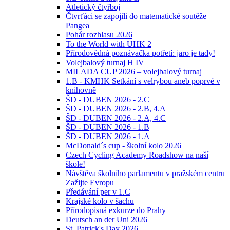
Atletický čtyřboj
Čtvrťáci se zapojili do matematické soutěže
Pangea
Pohár rozhlasu 2026
To the World with UHK 2
Přírodovědná poznávačka potřetí: jaro je tady!
Volejbalový turnaj H IV
MILADA CUP 2026 – volejbalový turnaj
1.B - KMHK Setkání s velrybou aneb poprvé v
knihovně
ŠD - DUBEN 2026 - 2.C
ŠD - DUBEN 2026 - 2.B, 4.A
ŠD - DUBEN 2026 - 2.A, 4.C
ŠD - DUBEN 2026 - 1.B
ŠD - DUBEN 2026 - 1.A
McDonald´s cup - školní kolo 2026
Czech Cycling Academy Roadshow na naší
škole!
Návštěva školního parlamentu v pražském centru
Zažijte Evropu
Předávání per v 1.C
Krajské kolo v šachu
Přírodopisná exkurze do Prahy
Deutsch an der Uni 2026
St. Patrick's Day 2026