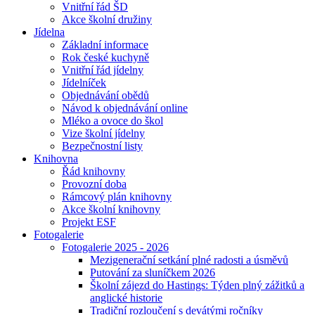
Vnitřní řád ŠD
Akce školní družiny
Jídelna
Základní informace
Rok české kuchyně
Vnitřní řád jídelny
Jídelníček
Objednávání obědů
Návod k objednávání online
Mléko a ovoce do škol
Vize školní jídelny
Bezpečnostní listy
Knihovna
Řád knihovny
Provozní doba
Rámcový plán knihovny
Akce školní knihovny
Projekt ESF
Fotogalerie
Fotogalerie 2025 - 2026
Mezigenerační setkání plné radosti a úsměvů
Putování za sluníčkem 2026
Školní zájezd do Hastings: Týden plný zážitků a
anglické historie
Tradiční rozloučení s devátými ročníky