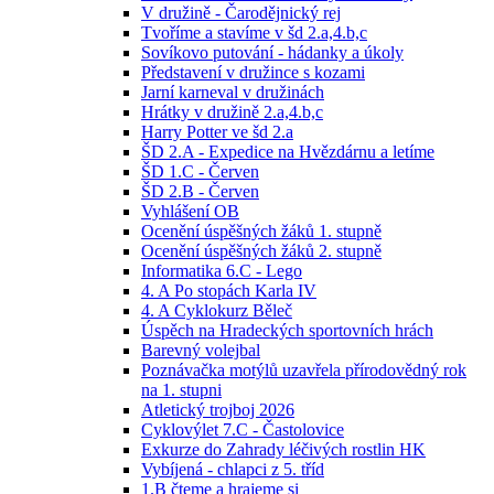
V družině - Čarodějnický rej
Tvoříme a stavíme v šd 2.a,4.b,c
Sovíkovo putování - hádanky a úkoly
Představení v družince s kozami
Jarní karneval v družinách
Hrátky v družině 2.a,4.b,c
Harry Potter ve šd 2.a
ŠD 2.A - Expedice na Hvězdárnu a letíme
ŠD 1.C - Červen
ŠD 2.B - Červen
Vyhlášení OB
Ocenění úspěšných žáků 1. stupně
Ocenění úspěšných žáků 2. stupně
Informatika 6.C - Lego
4. A Po stopách Karla IV
4. A Cyklokurz Běleč
Úspěch na Hradeckých sportovních hrách
Barevný volejbal
Poznávačka motýlů uzavřela přírodovědný rok
na 1. stupni
Atletický trojboj 2026
Cyklovýlet 7.C - Častolovice
Exkurze do Zahrady léčivých rostlin HK
Vybíjená - chlapci z 5. tříd
1.B čteme a hrajeme si