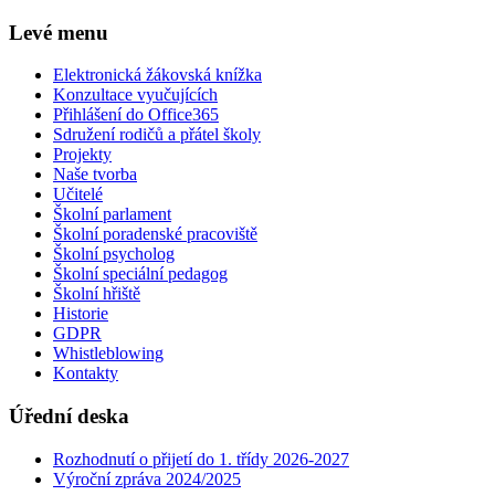
Levé menu
Elektronická žákovská knížka
Konzultace vyučujících
Přihlášení do Office365
Sdružení rodičů a přátel školy
Projekty
Naše tvorba
Učitelé
Školní parlament
Školní poradenské pracoviště
Školní psycholog
Školní speciální pedagog
Školní hřiště
Historie
GDPR
Whistleblowing
Kontakty
Úřední deska
Rozhodnutí o přijetí do 1. třídy 2026-2027
Výroční zpráva 2024/2025