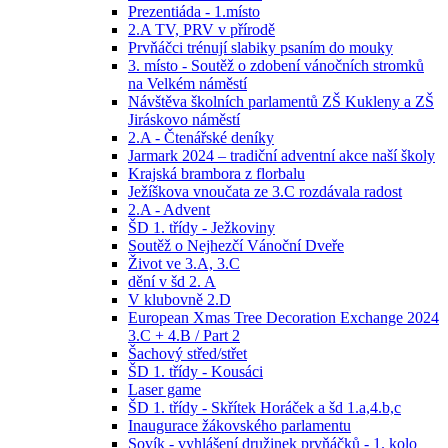
Prezentiáda - 1.místo
2.A TV, PRV v přírodě
Prvňáčci trénují slabiky psaním do mouky
3. místo - Soutěž o zdobení vánočních stromků
na Velkém náměstí
Návštěva školních parlamentů ZŠ Kukleny a ZŠ
Jiráskovo náměstí
2.A - Čtenářské deníky
Jarmark 2024 – tradiční adventní akce naší školy
Krajská brambora z florbalu
Ježíškova vnoučata ze 3.C rozdávala radost
2.A - Advent
ŠD 1. třídy - Ježkoviny
Soutěž o Nejhezčí Vánoční Dveře
Život ve 3.A, 3.C
dění v šd 2. A
V klubovně 2.D
European Xmas Tree Decoration Exchange 2024
3.C + 4.B / Part 2
Šachový střed/střet
ŠD 1. třídy - Kousáci
Laser game
ŠD 1. třídy - Skřítek Horáček a šd 1.a,4.b,c
Inaugurace žákovského parlamentu
Sovík - vyhlášení družinek prvňáčků - 1. kolo