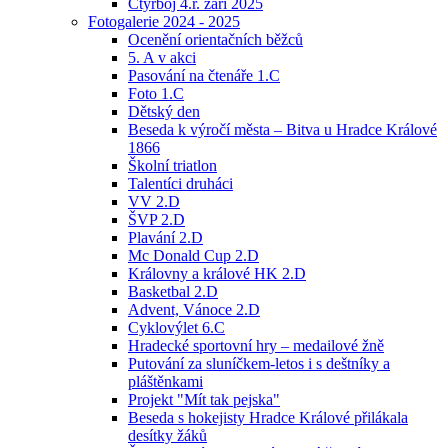
Čtyřboj 4.r. září 2025
Fotogalerie 2024 - 2025
Ocenění orientačních běžců
5. A v akci
Pasování na čtenáře 1.C
Foto 1.C
Dětský den
Beseda k výročí města – Bitva u Hradce Králové
1866
Školní triatlon
Talentíci druháci
VV 2.D
ŠVP 2.D
Plavání 2.D
Mc Donald Cup 2.D
Královny a králové HK 2.D
Basketbal 2.D
Advent, Vánoce 2.D
Cyklovýlet 6.C
Hradecké sportovní hry – medailové žně
Putování za sluníčkem-letos i s deštníky a
pláštěnkami
Projekt "Mít tak pejska"
Beseda s hokejisty Hradce Králové přilákala
desítky žáků