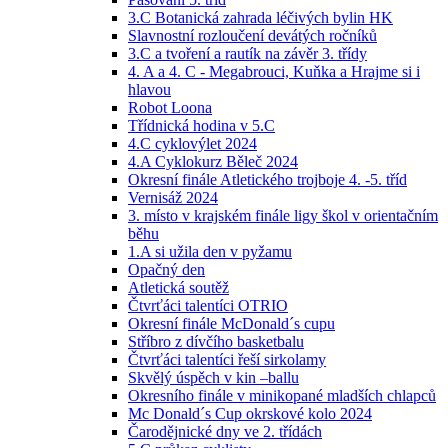
3.C Botanická zahrada léčivých bylin HK
Slavnostní rozloučení devátých ročníků
3.C a tvoření a rautík na závěr 3. třídy
4. A a 4. C - Megabrouci, Kuňka a Hrajme si i
hlavou
Robot Loona
Třídnická hodina v 5.C
4.C cyklovýlet 2024
4.A Cyklokurz Běleč 2024
Okresní finále Atletického trojboje 4. -5. tříd
Vernisáž 2024
3. místo v krajském finále ligy škol v orientačním
běhu
1.A si užila den v pyžamu
Opačný den
Atletická soutěž
Čtvrťáci talentíci OTRIO
Okresní finále McDonald´s cupu
Stříbro z dívčího basketbalu
Čtvrťáci talentíci řeší sirkolamy
Skvělý úspěch v kin –ballu
Okresního finále v minikopané mladších chlapců
Mc Donald´s Cup okrskové kolo 2024
Čarodějnické dny ve 2. třídách