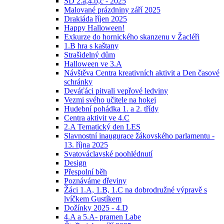
ŠD 2.a,4.b,c - 2025
Malované prázdniny září 2025
Drakiáda říjen 2025
Happy Halloween!
Exkurze do hornického skanzenu v Žacléři
1.B hra s kaštany
Strašidelný dům
Halloween ve 3.A
Návštěva Centra kreativních aktivit a Den časové
schránky
Deváťáci pitvali vepřové ledviny
Vezmi svého učitele na hokej
Hudební pohádka 1. a 2. třídy
Centra aktivit ve 4.C
2.A Tematický den LES
Slavnostní inaugurace žákovského parlamentu -
13. října 2025
Svatováclavské poohlédnutí
Design
Přespolní běh
Poznáváme dřeviny
Žáci 1.A, 1.B, 1.C na dobrodružné výpravě s
lvíčkem Gustíkem
Dožínky 2025 - 4.D
4.A a 5.A- pramen Labe