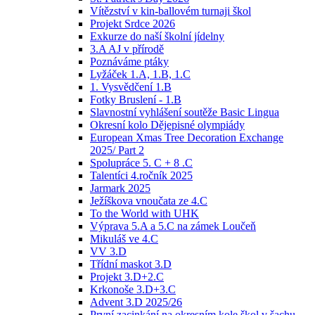
Vítězství v kin-ballovém turnaji škol
Projekt Srdce 2026
Exkurze do naší školní jídelny
3.A AJ v přírodě
Poznáváme ptáky
Lyžáček 1.A, 1.B, 1.C
1. Vysvědčení 1.B
Fotky Bruslení - 1.B
Slavnostní vyhlášení soutěže Basic Lingua
Okresní kolo Dějepisné olympiády
European Xmas Tree Decoration Exchange
2025/ Part 2
Spolupráce 5. C + 8 .C
Talentíci 4.ročník 2025
Jarmark 2025
Ježíškova vnoučata ze 4.C
To the World with UHK
Výprava 5.A a 5.C na zámek Loučeň
Mikuláš ve 4.C
VV 3.D
Třídní maskot 3.D
Projekt 3.D+2.C
Krkonoše 3.D+3.C
Advent 3.D 2025/26
První zacinkání na okresním kole škol v šachu