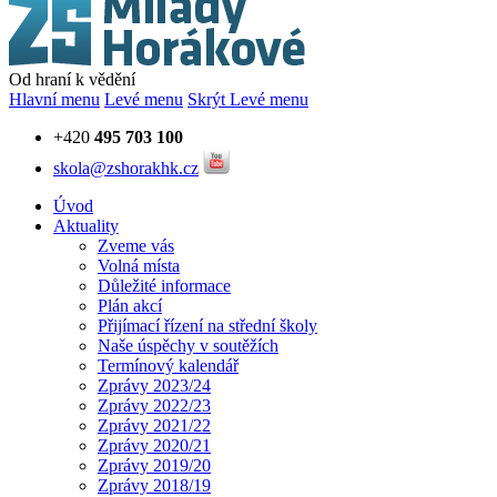
Od hraní k vědění
Hlavní menu
Levé menu
Skrýt Levé menu
+420
495 703 100
skola@zshorakhk.cz
Úvod
Aktuality
Zveme vás
Volná místa
Důležité informace
Plán akcí
Přijímací řízení na střední školy
Naše úspěchy v soutěžích
Termínový kalendář
Zprávy 2023/24
Zprávy 2022/23
Zprávy 2021/22
Zprávy 2020/21
Zprávy 2019/20
Zprávy 2018/19