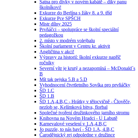
Šatna pro dívky v novém kabátě – díky panu
školníkovi!
Exkurze do Berlína s žáky 8. a 9. tříd
Exkurze Pce SPŠCH
Mistr dílny 2025
Prvňáčci – spolupráce se školní speciální
pedagožkou
2. místo v modrém volejbalu
Školní parlament v Centru kr. aktivit
Angličtina v akci!
Výpravy za historií: školní exkurze napříč
ročníky
Severní vítr je krutý a nezapomíná – McDonald´s
B
Mít tak pejska 5.B a 5.D
Vyhodnocení čtvrtletního Sovíka pro prvňáčky
ŠD 1.C
ŠD 1.B
ŠD 1.A,4.B,C - Hrátky v tělocvičně - Člověče,
nezlob se, Kelímková bitva, florbal
Společné tvoření družinkového jarního stromu
Knihovna na Novém Hradci - U Labutě
Karnevalové veselení v 1.A,4.B,C
Jo puzzle, to nás baví - ŠD 1.A, 4.B,C
Čarodějnický rej odpoledne v družince