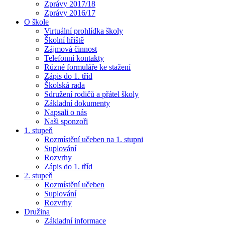
Zprávy 2017/18
Zprávy 2016/17
O škole
Virtuální prohlídka školy
Školní hřiště
Zájmová činnost
Telefonní kontakty
Různé formuláře ke stažení
Zápis do 1. tříd
Školská rada
Sdružení rodičů a přátel školy
Základní dokumenty
Napsali o nás
Naši sponzoři
1. stupeň
Rozmístění učeben na 1. stupni
Suplování
Rozvrhy
Zápis do 1. tříd
2. stupeň
Rozmístění učeben
Suplování
Rozvrhy
Družina
Základní informace