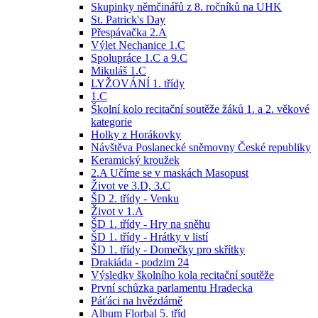
Skupinky němčinářů z 8. ročníků na UHK
St. Patrick's Day
Přespávačka 2.A
Výlet Nechanice 1.C
Spolupráce 1.C a 9.C
Mikuláš 1.C
LYŽOVÁNÍ 1. třídy
1.C
Školní kolo recitační soutěže žáků 1. a 2. věkové
kategorie
Holky z Horákovky
Návštěva Poslanecké sněmovny České republiky
Keramický kroužek
2.A Učíme se v maskách Masopust
Život ve 3.D, 3.C
ŠD 2. třídy - Venku
Život v 1.A
ŠD 1. třídy - Hry na sněhu
ŠD 1. třídy - Hrátky v listí
ŠD 1. třídy - Domečky pro skřítky
Drakiáda - podzim 24
Výsledky školního kola recitační soutěže
První schůzka parlamentu Hradecka
Páťáci na hvězdárně
Album Florbal 5. tříd