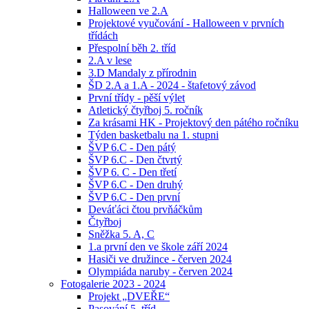
Halloween ve 2.A
Projektové vyučování - Halloween v prvních
třídách
Přespolní běh 2. tříd
2.A v lese
3.D Mandaly z přírodnin
ŠD 2.A a 1.A - 2024 - štafetový závod
První třídy - pěší výlet
Atletický čtyřboj 5. ročník
Za krásami HK - Projektový den pátého ročníku
Týden basketbalu na 1. stupni
ŠVP 6.C - Den pátý
ŠVP 6.C - Den čtvrtý
ŠVP 6. C - Den třetí
ŠVP 6.C - Den druhý
ŠVP 6.C - Den první
Deváťáci čtou prvňáčkům
Čtyřboj
Sněžka 5. A, C
1.a první den ve škole září 2024
Hasiči ve družince - červen 2024
Olympiáda naruby - červen 2024
Fotogalerie 2023 - 2024
Projekt „DVEŘE“
Pasování 5. tříd