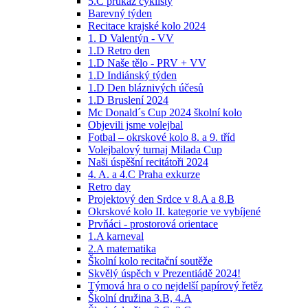
5.C průkaz cyklisty
Barevný týden
Recitace krajské kolo 2024
1. D Valentýn - VV
1.D Retro den
1.D Naše tělo - PRV + VV
1.D Indiánský týden
1.D Den bláznivých účesů
1.D Bruslení 2024
Mc Donald´s Cup 2024 školní kolo
Objevili jsme volejbal
Fotbal – okrskové kolo 8. a 9. tříd
Volejbalový turnaj Milada Cup
Naši úspěšní recitátoři 2024
4. A. a 4.C Praha exkurze
Retro day
Projektový den Srdce v 8.A a 8.B
Okrskové kolo II. kategorie ve vybíjené
Prvňáci - prostorová orientace
1.A karneval
2.A matematika
Školní kolo recitační soutěže
Skvělý úspěch v Prezentiádě 2024!
Týmová hra o co nejdelší papírový řetěz
Školní družina 3.B, 4.A