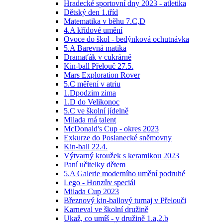
Hradecké sportovní dny 2023 - atletika
Dětský den 1.tříd
Matematika v běhu 7.C,D
4.A křídové umění
Ovoce do škol - bedýnková ochutnávka
5.A Barevná matika
Dramaťák v cukrárně
Kin-ball Přelouč 27.5.
Mars Exploration Rover
5.C měření v atriu
1.Dpodzim zima
1.D do Velikonoc
5.C ve školní jídelně
Milada má talent
McDonald's Cup - okres 2023
Exkurze do Poslanecké sněmovny
Kin-ball 22.4.
Výtvarný kroužek s keramikou 2023
Paní učitelky dětem
5.A Galerie moderního umění podruhé
Lego - Honzův speciál
Milada Cup 2023
Březnový kin-ballový turnaj v Přelouči
Karneval ve školní družině
Ukaž, co umíš - v družině 1.a,2.b