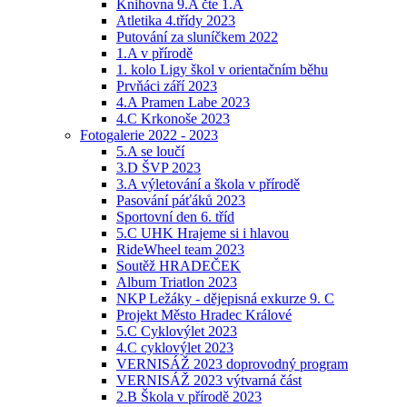
Knihovna 9.A čte 1.A
Atletika 4.třídy 2023
Putování za sluníčkem 2022
1.A v přírodě
1. kolo Ligy škol v orientačním běhu
Prvňáci září 2023
4.A Pramen Labe 2023
4.C Krkonoše 2023
Fotogalerie 2022 - 2023
5.A se loučí
3.D ŠVP 2023
3.A výletování a škola v přírodě
Pasování páťáků 2023
Sportovní den 6. tříd
5.C UHK Hrajeme si i hlavou
RideWheel team 2023
Soutěž HRADEČEK
Album Triatlon 2023
NKP Ležáky - dějepisná exkurze 9. C
Projekt Město Hradec Králové
5.C Cyklovýlet 2023
4.C cyklovýlet 2023
VERNISÁŽ 2023 doprovodný program
VERNISÁŽ 2023 výtvarná část
2.B Škola v přírodě 2023