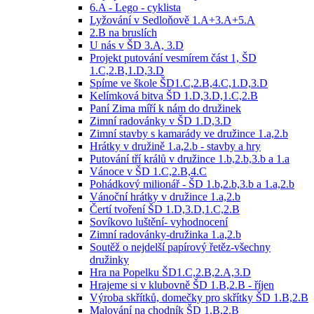
6.A - Lego - cyklista
Lyžování v Sedloňově 1.A+3.A+5.A
2.B na bruslích
U nás v ŠD 3.A, 3.D
Projekt putování vesmírem část 1, ŠD
1.C,2.B,1.D,3.D
Spíme ve škole ŠD1.C,2.B,4.C,1.D,3.D
Kelímková bitva ŠD 1.D,3.D,1.C,2.B
Paní Zima míří k nám do družinek
Zimní radovánky v ŠD 1.D,3.D
Zimní stavby s kamarády ve družince 1.a,2.b
Hrátky v družině 1.a,2.b - stavby a hry
Putování tří králů v družince 1.b,2.b,3.b a 1.a
Vánoce v ŠD 1.C,2.B,4.C
Pohádkový milionář - ŠD 1.b,2.b,3.b a 1.a,2.b
Vánoční hrátky v družince 1.a,2.b
Čertí tvoření ŠD 1.D,3.D,1.C,2.B
Sovíkovo luštění- vyhodnocení
Zimní radovánky-družinka 1.a,2.b
Soutěž o nejdelší papírový řetěz-všechny
družinky
Hra na Popelku ŠD1.C,2.B,2.A,3.D
Hrajeme si v klubovně ŠD 1.B,2.B - říjen
Výroba skřítků, domečky pro skřítky ŠD 1.B,2.B
Malování na chodník ŠD 1.B,2.B