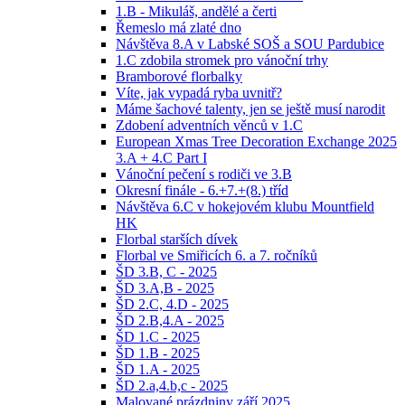
1.B - Mikuláš, andělé a čerti
Řemeslo má zlaté dno
Návštěva 8.A v Labské SOŠ a SOU Pardubice
1.C zdobila stromek pro vánoční trhy
Bramborové florbalky
Víte, jak vypadá ryba uvnitř?
Máme šachové talenty, jen se ještě musí narodit
Zdobení adventních věnců v 1.C
European Xmas Tree Decoration Exchange 2025
3.A + 4.C Part I
Vánoční pečení s rodiči ve 3.B
Okresní finále - 6.+7.+(8.) tříd
Návštěva 6.C v hokejovém klubu Mountfield
HK
Florbal starších dívek
Florbal ve Smiřicích 6. a 7. ročníků
ŠD 3.B, C - 2025
ŠD 3.A,B - 2025
ŠD 2.C, 4.D - 2025
ŠD 2.B,4.A - 2025
ŠD 1.C - 2025
ŠD 1.B - 2025
ŠD 1.A - 2025
ŠD 2.a,4.b,c - 2025
Malované prázdniny září 2025