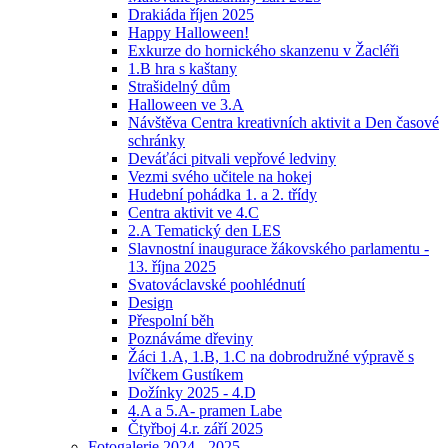
Drakiáda říjen 2025
Happy Halloween!
Exkurze do hornického skanzenu v Žacléři
1.B hra s kaštany
Strašidelný dům
Halloween ve 3.A
Návštěva Centra kreativních aktivit a Den časové
schránky
Deváťáci pitvali vepřové ledviny
Vezmi svého učitele na hokej
Hudební pohádka 1. a 2. třídy
Centra aktivit ve 4.C
2.A Tematický den LES
Slavnostní inaugurace žákovského parlamentu -
13. října 2025
Svatováclavské poohlédnutí
Design
Přespolní běh
Poznáváme dřeviny
Žáci 1.A, 1.B, 1.C na dobrodružné výpravě s
lvíčkem Gustíkem
Dožínky 2025 - 4.D
4.A a 5.A- pramen Labe
Čtyřboj 4.r. září 2025
Fotogalerie 2024 - 2025