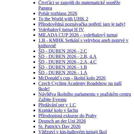
Čtvrťáci se zapojili do matematické soutěže
Pangea
Pohár rozhlasu 2026
To the World with UHK 2
Přírodovědná poznávačka potřetí: jaro je tady!
Volejbalový turnaj H IV
MILADA CUP 2026 – volejbalový turnaj
1.B - KMHK Setkání s velrybou aneb poprvé v
knihovně
ŠD - DUBEN 2026 - 2.C
ŠD - DUBEN 2026 - 2.B, 4.A
ŠD - DUBEN 2026 - 2.A, 4.C
ŠD - DUBEN 2026 - 1.B
ŠD - DUBEN 2026 - 1.A
McDonald´s cup - školní kolo 2026
Czech Cycling Academy Roadshow na naší
škole!
Návštěva školního parlamentu v pražském centru
Zažijte Evropu
Předávání per v 1.C
Krajské kolo v šachu
Přírodopisná exkurze do Prahy
Deutsch an der Uni 2026
St. Patrick's Day 2026
Vítězství v kin-ballovém turnaji škol