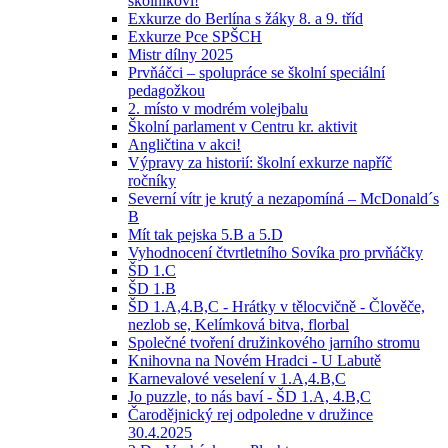
školníkovi!
Exkurze do Berlína s žáky 8. a 9. tříd
Exkurze Pce SPŠCH
Mistr dílny 2025
Prvňáčci – spolupráce se školní speciální
pedagožkou
2. místo v modrém volejbalu
Školní parlament v Centru kr. aktivit
Angličtina v akci!
Výpravy za historií: školní exkurze napříč
ročníky
Severní vítr je krutý a nezapomíná – McDonald´s
B
Mít tak pejska 5.B a 5.D
Vyhodnocení čtvrtletního Sovíka pro prvňáčky
ŠD 1.C
ŠD 1.B
ŠD 1.A,4.B,C - Hrátky v tělocvičně - Člověče,
nezlob se, Kelímková bitva, florbal
Společné tvoření družinkového jarního stromu
Knihovna na Novém Hradci - U Labutě
Karnevalové veselení v 1.A,4.B,C
Jo puzzle, to nás baví - ŠD 1.A, 4.B,C
Čarodějnický rej odpoledne v družince
30.4.2025