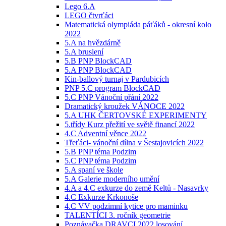
Lego 6.A
LEGO čtvrťáci
Matematická olympiáda páťáků - okresní kolo
2022
5.A na hvězdárně
5.A bruslení
5.B PNP BlockCAD
5.A PNP BlockCAD
Kin-ballový turnaj v Pardubicích
PNP 5.C program BlockCAD
5.C PNP Vánoční přání 2022
Dramatický kroužek VÁNOCE 2022
5.A UHK ČERTOVSKÉ EXPERIMENTY
5.třídy Kurz přežití ve světě financí 2022
4.C Adventní věnce 2022
Třeťáci- vánoční dílna v Šestajovicích 2022
5.B PNP téma Podzim
5.C PNP téma Podzim
5.A spaní ve škole
5.A Galerie moderního umění
4.A a 4.C exkurze do země Keltů - Nasavrky
4.C Exkurze Krkonoše
4.C VV podzimní kytice pro maminku
TALENTÍCI 3. ročník geometrie
Poznávačka DRAVCI 2022 losování