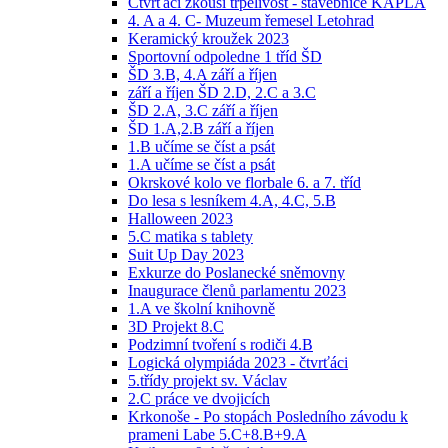
Čtvrťáci zkouší trpělivost - stavebnice KAPLA
4. A a 4. C- Muzeum řemesel Letohrad
Keramický kroužek 2023
Sportovní odpoledne 1 tříd ŠD
ŠD 3.B, 4.A září a říjen
září a říjen ŠD 2.D, 2.C a 3.C
ŠD 2.A, 3.C září a říjen
ŠD 1.A,2.B září a říjen
1.B učíme se číst a psát
1.A učíme se číst a psát
Okrskové kolo ve florbale 6. a 7. tříd
Do lesa s lesníkem 4.A, 4.C, 5.B
Halloween 2023
5.C matika s tablety
Suit Up Day 2023
Exkurze do Poslanecké sněmovny
Inaugurace členů parlamentu 2023
1.A ve školní knihovně
3D Projekt 8.C
Podzimní tvoření s rodiči 4.B
Logická olympiáda 2023 - čtvrťáci
5.třídy projekt sv. Václav
2.C práce ve dvojicích
Krkonoše - Po stopách Posledního závodu k
prameni Labe 5.C+8.B+9.A