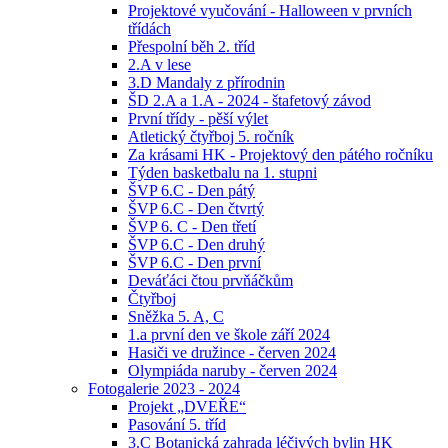
Projektové vyučování - Halloween v prvních
třídách
Přespolní běh 2. tříd
2.A v lese
3.D Mandaly z přírodnin
ŠD 2.A a 1.A - 2024 - štafetový závod
První třídy - pěší výlet
Atletický čtyřboj 5. ročník
Za krásami HK - Projektový den pátého ročníku
Týden basketbalu na 1. stupni
ŠVP 6.C - Den pátý
ŠVP 6.C - Den čtvrtý
ŠVP 6. C - Den třetí
ŠVP 6.C - Den druhý
ŠVP 6.C - Den první
Deváťáci čtou prvňáčkům
Čtyřboj
Sněžka 5. A, C
1.a první den ve škole září 2024
Hasiči ve družince - červen 2024
Olympiáda naruby - červen 2024
Fotogalerie 2023 - 2024
Projekt „DVEŘE“
Pasování 5. tříd
3.C Botanická zahrada léčivých bylin HK