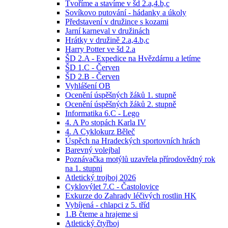
Tvoříme a stavíme v šd 2.a,4.b,c
Sovíkovo putování - hádanky a úkoly
Představení v družince s kozami
Jarní karneval v družinách
Hrátky v družině 2.a,4.b,c
Harry Potter ve šd 2.a
ŠD 2.A - Expedice na Hvězdárnu a letíme
ŠD 1.C - Červen
ŠD 2.B - Červen
Vyhlášení OB
Ocenění úspěšných žáků 1. stupně
Ocenění úspěšných žáků 2. stupně
Informatika 6.C - Lego
4. A Po stopách Karla IV
4. A Cyklokurz Běleč
Úspěch na Hradeckých sportovních hrách
Barevný volejbal
Poznávačka motýlů uzavřela přírodovědný rok
na 1. stupni
Atletický trojboj 2026
Cyklovýlet 7.C - Častolovice
Exkurze do Zahrady léčivých rostlin HK
Vybíjená - chlapci z 5. tříd
1.B čteme a hrajeme si
Atletický čtyřboj