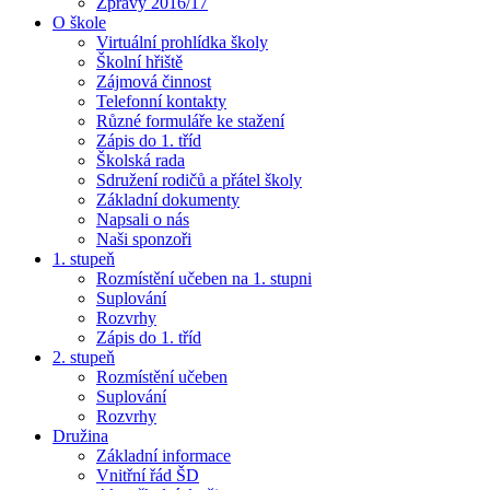
Zprávy 2016/17
O škole
Virtuální prohlídka školy
Školní hřiště
Zájmová činnost
Telefonní kontakty
Různé formuláře ke stažení
Zápis do 1. tříd
Školská rada
Sdružení rodičů a přátel školy
Základní dokumenty
Napsali o nás
Naši sponzoři
1. stupeň
Rozmístění učeben na 1. stupni
Suplování
Rozvrhy
Zápis do 1. tříd
2. stupeň
Rozmístění učeben
Suplování
Rozvrhy
Družina
Základní informace
Vnitřní řád ŠD