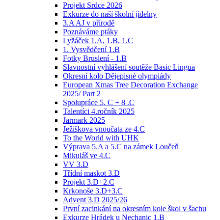
Projekt Srdce 2026
Exkurze do naší školní jídelny
3.A AJ v přírodě
Poznáváme ptáky
Lyžáček 1.A, 1.B, 1.C
1. Vysvědčení 1.B
Fotky Bruslení - 1.B
Slavnostní vyhlášení soutěže Basic Lingua
Okresní kolo Dějepisné olympiády
European Xmas Tree Decoration Exchange
2025/ Part 2
Spolupráce 5. C + 8 .C
Talentíci 4.ročník 2025
Jarmark 2025
Ježíškova vnoučata ze 4.C
To the World with UHK
Výprava 5.A a 5.C na zámek Loučeň
Mikuláš ve 4.C
VV 3.D
Třídní maskot 3.D
Projekt 3.D+2.C
Krkonoše 3.D+3.C
Advent 3.D 2025/26
První zacinkání na okresním kole škol v šachu
Exkurze Hrádek u Nechanic 1.B