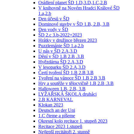
Osídlení planet ŠD 1.D,3.D,1.C,2.B
V knihovně na Novém Hradci Králové ŠD
1.a,2.b
Den účesů v ŠD
Dominové stavby v ŠD 1.B, 2.B, 3.B
Den vody v ŠD
ŠD 2.c 3.b-2022+2023
Hrátky v družince březen 2023
Puzzlemánie ŠD 1.a,2.b
U nás v ŠD 2.A,3.D
Dění v ŠD 1.B 2.B .3.B
Hvězdárna ŠD 2.A,3.D
V lesoparku ŠD 2.A,3.D
Čertí tvoření ŠD 1.B 2.B 3.B
Tvoření na vánoce ŠD 1.B 2.B 3.B
Hry a soutěže v tělocvičně 1.B 2.B .3.B
Halloween 1.B, 2.B, 3.B
LYŽAŘSKÁ ŠKOLA druháci
2.B KARNEVAL
Klokan 2023
Deutsch an der Uni
1.C čteme a píšeme
Okresní kolo recitace 1. stupeň 2023
Recitace 2023 1.stupeň
Nejlepší recitátoři 2. stupně