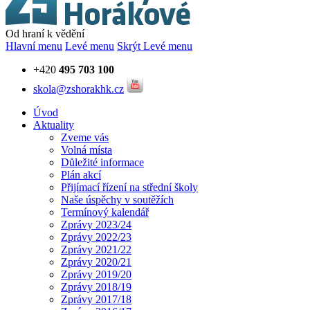
Od hraní k vědění
Hlavní menu
Levé menu
Skrýt Levé menu
+420
495 703 100
skola@zshorakhk.cz
Úvod
Aktuality
Zveme vás
Volná místa
Důležité informace
Plán akcí
Přijímací řízení na střední školy
Naše úspěchy v soutěžích
Termínový kalendář
Zprávy 2023/24
Zprávy 2022/23
Zprávy 2021/22
Zprávy 2020/21
Zprávy 2019/20
Zprávy 2018/19
Zprávy 2017/18