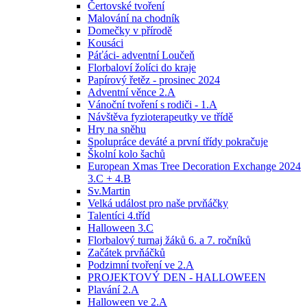
Čertovské tvoření
Malování na chodník
Domečky v přírodě
Kousáci
Páťáci- adventní Loučeň
Florbaloví žolíci do kraje
Papírový řetěz - prosinec 2024
Adventní věnce 2.A
Vánoční tvoření s rodiči - 1.A
Návštěva fyzioterapeutky ve třídě
Hry na sněhu
Spolupráce deváté a první třídy pokračuje
Školní kolo šachů
European Xmas Tree Decoration Exchange 2024
3.C + 4.B
Sv.Martin
Velká událost pro naše prvňáčky
Talentíci 4.tříd
Halloween 3.C
Florbalový turnaj žáků 6. a 7. ročníků
Začátek prvňáčků
Podzimní tvoření ve 2.A
PROJEKTOVÝ DEN - HALLOWEEN
Plavání 2.A
Halloween ve 2.A