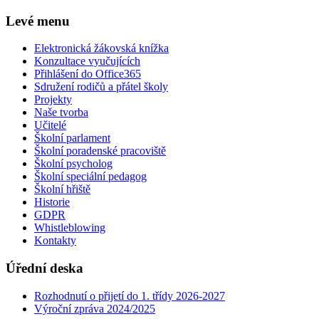
Levé menu
Elektronická žákovská knížka
Konzultace vyučujících
Přihlášení do Office365
Sdružení rodičů a přátel školy
Projekty
Naše tvorba
Učitelé
Školní parlament
Školní poradenské pracoviště
Školní psycholog
Školní speciální pedagog
Školní hřiště
Historie
GDPR
Whistleblowing
Kontakty
Úřední deska
Rozhodnutí o přijetí do 1. třídy 2026-2027
Výroční zpráva 2024/2025