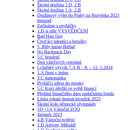
Školní družina 1.D, 2.B
Školní družina 1.A, 2.B
Družinový výlet do Prahy na Hurvínka 2023
listopad
Začínáme s prvňáčky
1.D si píše VYSVĚDČENÍ
Bad Hair Day
Čtvrťáci talentíci a berušky
5. třídy turnaj florbal
No Backpack Day
5.C bruslení
Den válečných veteránů
Lyžařský výcvik 7.A,B – 8. – 12. 1.2024
1.A čtení v lednu
3.C matematika
Prvňáčci píšou do mouky
5.C Kurz přežití ve světě financí
Předání finančního daru nadačnímu fondu
Láska rohatá dramat.kroužek 2023
Školní kolo německé olympiády
1D +1A Vánoční ZOO
Jarmark 2023
4.B Vánoční tvoření
1.D Advent, Mikuláš