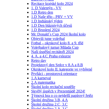
Recitace krajské kolo 2024
1. D Valentýn - VV
1.D Retro den
1.D Naše tělo - PRV + VV
1.D Indiánský týden
1.D Den bláznivých účesů
1.D Bruslení 2024
Mc Donald´s Cup 2024 školní kolo
Objevili jsme volejbal
Fotbal – okrskové kolo 8. a 9. tříd
Volejbalový turnaj Milada Cup
Naši úspěšní recitátoři 2024
4. A. a 4.C Praha exkurze
Retro day
Projektový den Srdce v 8.A a 8.B
Okrskové kolo II. kategorie ve vybíjené
Prvňáci - prostorová orientace
1.A karneval
2.A matematika
Školní kolo recitační soutěže
Skvělý úspěch v Prezentiádě 2024!
Týmová hra o co nejdelší papírový řetěz
Školní družina 3.B, 4.A
Školní družina 2.C, 3.C
Školní družina 2.A, 3.C