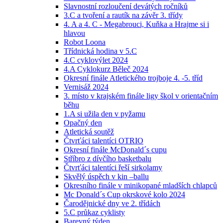
Slavnostní rozloučení devátých ročníků
3.C a tvoření a rautík na závěr 3. třídy
4. A a 4. C - Megabrouci, Kuňka a Hrajme si i
hlavou
Robot Loona
Třídnická hodina v 5.C
4.C cyklovýlet 2024
4.A Cyklokurz Běleč 2024
Okresní finále Atletického trojboje 4. -5. tříd
Vernisáž 2024
3. místo v krajském finále ligy škol v orientačním
běhu
1.A si užila den v pyžamu
Opačný den
Atletická soutěž
Čtvrťáci talentíci OTRIO
Okresní finále McDonald´s cupu
Stříbro z dívčího basketbalu
Čtvrťáci talentíci řeší sirkolamy
Skvělý úspěch v kin –ballu
Okresního finále v minikopané mladších chlapců
Mc Donald´s Cup okrskové kolo 2024
Čarodějnické dny ve 2. třídách
5.C průkaz cyklisty
Barevný týden