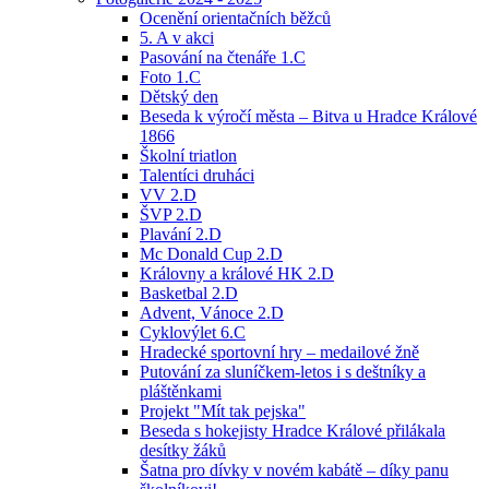
Ocenění orientačních běžců
5. A v akci
Pasování na čtenáře 1.C
Foto 1.C
Dětský den
Beseda k výročí města – Bitva u Hradce Králové
1866
Školní triatlon
Talentíci druháci
VV 2.D
ŠVP 2.D
Plavání 2.D
Mc Donald Cup 2.D
Královny a králové HK 2.D
Basketbal 2.D
Advent, Vánoce 2.D
Cyklovýlet 6.C
Hradecké sportovní hry – medailové žně
Putování za sluníčkem-letos i s deštníky a
pláštěnkami
Projekt "Mít tak pejska"
Beseda s hokejisty Hradce Králové přilákala
desítky žáků
Šatna pro dívky v novém kabátě – díky panu