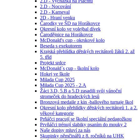
2.D - Vycházka na Plachtu
2.D - Nocování
2.D - Karneval
2D - Hraní venku
Čarodky ve ŠD na Horákovce
Okresní kolo ve volejbal dívek
Čarodějnice na Horákovce
McDonald's cup - okrskové kolo
Beseda s exekutorem
Krajská přehlídka dětských recitátorů žáků 2. až
5. tříd
Projekt srdce
McDonald´s cup - školní kolo
Hokej ve škole
Milada Cup 2025
Milada Cup 2025 - 2.A
Žáci 3.D, 5.B a 5.D zasadili svůj vánoční
stromeček do hradeckých lesů
Bronzová medaile z kin -ballového turnaje škol
Okresní kolo přehlídky dětských recitátorů 1. a 2.
věkové kategorie
Prňáčci pracují se školní speciální pedagožkou
Prvňáčci trénují slabiky psaním do mouky 2
Naše dopisy mluví za nás
Skupinky němčinářů z 8. ročníků na UHK