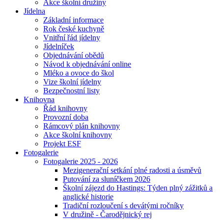
Akce školní družiny
Jídelna
Základní informace
Rok české kuchyně
Vnitřní řád jídelny
Jídelníček
Objednávání obědů
Návod k objednávání online
Mléko a ovoce do škol
Vize školní jídelny
Bezpečnostní listy
Knihovna
Řád knihovny
Provozní doba
Rámcový plán knihovny
Akce školní knihovny
Projekt ESF
Fotogalerie
Fotogalerie 2025 - 2026
Mezigenerační setkání plné radosti a úsměvů
Putování za sluníčkem 2026
Školní zájezd do Hastings: Týden plný zážitků a
anglické historie
Tradiční rozloučení s devátými ročníky
V družině - Čarodějnický rej