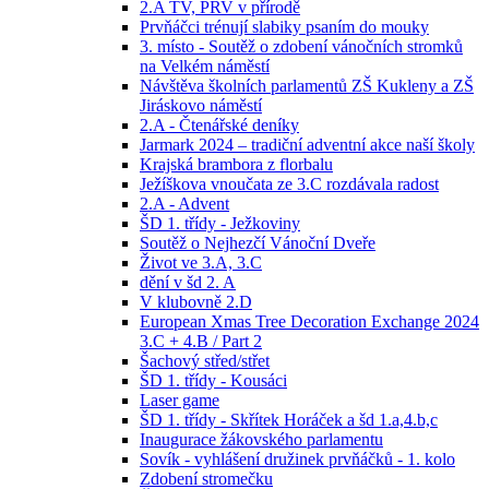
2.A TV, PRV v přírodě
Prvňáčci trénují slabiky psaním do mouky
3. místo - Soutěž o zdobení vánočních stromků
na Velkém náměstí
Návštěva školních parlamentů ZŠ Kukleny a ZŠ
Jiráskovo náměstí
2.A - Čtenářské deníky
Jarmark 2024 – tradiční adventní akce naší školy
Krajská brambora z florbalu
Ježíškova vnoučata ze 3.C rozdávala radost
2.A - Advent
ŠD 1. třídy - Ježkoviny
Soutěž o Nejhezčí Vánoční Dveře
Život ve 3.A, 3.C
dění v šd 2. A
V klubovně 2.D
European Xmas Tree Decoration Exchange 2024
3.C + 4.B / Part 2
Šachový střed/střet
ŠD 1. třídy - Kousáci
Laser game
ŠD 1. třídy - Skřítek Horáček a šd 1.a,4.b,c
Inaugurace žákovského parlamentu
Sovík - vyhlášení družinek prvňáčků - 1. kolo
Zdobení stromečku