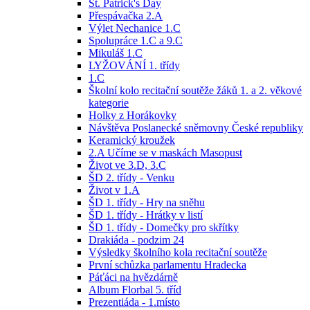
St. Patrick's Day
Přespávačka 2.A
Výlet Nechanice 1.C
Spolupráce 1.C a 9.C
Mikuláš 1.C
LYŽOVÁNÍ 1. třídy
1.C
Školní kolo recitační soutěže žáků 1. a 2. věkové
kategorie
Holky z Horákovky
Návštěva Poslanecké sněmovny České republiky
Keramický kroužek
2.A Učíme se v maskách Masopust
Život ve 3.D, 3.C
ŠD 2. třídy - Venku
Život v 1.A
ŠD 1. třídy - Hry na sněhu
ŠD 1. třídy - Hrátky v listí
ŠD 1. třídy - Domečky pro skřítky
Drakiáda - podzim 24
Výsledky školního kola recitační soutěže
První schůzka parlamentu Hradecka
Páťáci na hvězdárně
Album Florbal 5. tříd
Prezentiáda - 1.místo