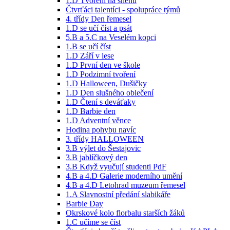
1.D Tvoření na sněhu
Čtvrťáci talentíci - spolupráce týmů
4. třídy Den řemesel
1.D se učí číst a psát
5.B a 5.C na Veselém kopci
1.B se učí číst
1.D Září v lese
1.D První den ve škole
1.D Podzimní tvoření
1.D Halloween, Dušičky
1.D Den slušného oblečení
1.D Čtení s deváťaky
1.D Barbie den
1.D Adventní věnce
Hodina pohybu navíc
3. třídy HALLOWEEN
3.B výlet do Šestajovic
3.B jablíčkový den
3.B Když vyučují studenti PdF
4.B a 4.D Galerie moderního umění
4.B a 4.D Letohrad muzeum řemesel
1.A Slavnostní předání slabikáře
Barbie Day
Okrskové kolo florbalu starších žáků
1.C učíme se číst