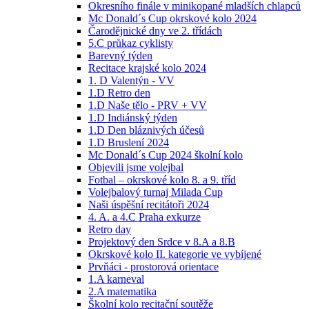
Okresního finále v minikopané mladších chlapců
Mc Donald´s Cup okrskové kolo 2024
Čarodějnické dny ve 2. třídách
5.C průkaz cyklisty
Barevný týden
Recitace krajské kolo 2024
1. D Valentýn - VV
1.D Retro den
1.D Naše tělo - PRV + VV
1.D Indiánský týden
1.D Den bláznivých účesů
1.D Bruslení 2024
Mc Donald´s Cup 2024 školní kolo
Objevili jsme volejbal
Fotbal – okrskové kolo 8. a 9. tříd
Volejbalový turnaj Milada Cup
Naši úspěšní recitátoři 2024
4. A. a 4.C Praha exkurze
Retro day
Projektový den Srdce v 8.A a 8.B
Okrskové kolo II. kategorie ve vybíjené
Prvňáci - prostorová orientace
1.A karneval
2.A matematika
Školní kolo recitační soutěže