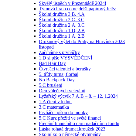
Skvělý úspěch v Prezentiádě 2024!
Týmová hra o co nejdelší papírový řetěz
Školní družina 3.B, 4.A
Školní družina 2.C, 3.C
Školní družina 2.A, 3.C
Školní družina 1.D, 2.B
Školní družina 1.A, 2.B
Družinový výlet do Prahy na Hurvínka 2023
listopad
Začínáme s prvňáčky
1.D si píše VYSVĚDČENÍ
Bad Hair Day
Čtvrťáci talentíci a berušky
5. třídy turnaj florbal
No Backpack Day
5.C bruslení
Den válečných veteránů
Lyžařský výcvik 7.A,B – 8. – 12. 1.2024
1.A čtení v lednu
3.C matematika
Prvňáčci píšou do mouky
5.C Kurz přežití ve světě financí
Předání finančního daru nadačnímu fondu
Láska rohatá dramat.kroužek 2023
Školní kolo německé olympiády