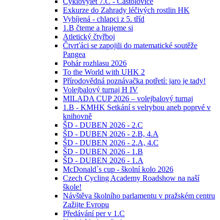
Cyklovýlet 7.C - Častolovice
Exkurze do Zahrady léčivých rostlin HK
Vybíjená - chlapci z 5. tříd
1.B čteme a hrajeme si
Atletický čtyřboj
Čtvrťáci se zapojili do matematické soutěže
Pangea
Pohár rozhlasu 2026
To the World with UHK 2
Přírodovědná poznávačka potřetí: jaro je tady!
Volejbalový turnaj H IV
MILADA CUP 2026 – volejbalový turnaj
1.B - KMHK Setkání s velrybou aneb poprvé v
knihovně
ŠD - DUBEN 2026 - 2.C
ŠD - DUBEN 2026 - 2.B, 4.A
ŠD - DUBEN 2026 - 2.A, 4.C
ŠD - DUBEN 2026 - 1.B
ŠD - DUBEN 2026 - 1.A
McDonald´s cup - školní kolo 2026
Czech Cycling Academy Roadshow na naší
škole!
Návštěva školního parlamentu v pražském centru
Zažijte Evropu
Předávání per v 1.C