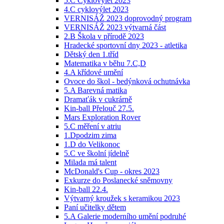
5.C Cyklovýlet 2023
4.C cyklovýlet 2023
VERNISÁŽ 2023 doprovodný program
VERNISÁŽ 2023 výtvarná část
2.B Škola v přírodě 2023
Hradecké sportovní dny 2023 - atletika
Dětský den 1.tříd
Matematika v běhu 7.C,D
4.A křídové umění
Ovoce do škol - bedýnková ochutnávka
5.A Barevná matika
Dramaťák v cukrárně
Kin-ball Přelouč 27.5.
Mars Exploration Rover
5.C měření v atriu
1.Dpodzim zima
1.D do Velikonoc
5.C ve školní jídelně
Milada má talent
McDonald's Cup - okres 2023
Exkurze do Poslanecké sněmovny
Kin-ball 22.4.
Výtvarný kroužek s keramikou 2023
Paní učitelky dětem
5.A Galerie moderního umění podruhé