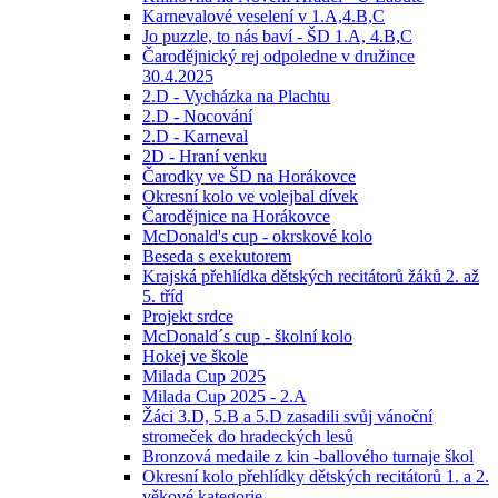
Karnevalové veselení v 1.A,4.B,C
Jo puzzle, to nás baví - ŠD 1.A, 4.B,C
Čarodějnický rej odpoledne v družince
30.4.2025
2.D - Vycházka na Plachtu
2.D - Nocování
2.D - Karneval
2D - Hraní venku
Čarodky ve ŠD na Horákovce
Okresní kolo ve volejbal dívek
Čarodějnice na Horákovce
McDonald's cup - okrskové kolo
Beseda s exekutorem
Krajská přehlídka dětských recitátorů žáků 2. až
5. tříd
Projekt srdce
McDonald´s cup - školní kolo
Hokej ve škole
Milada Cup 2025
Milada Cup 2025 - 2.A
Žáci 3.D, 5.B a 5.D zasadili svůj vánoční
stromeček do hradeckých lesů
Bronzová medaile z kin -ballového turnaje škol
Okresní kolo přehlídky dětských recitátorů 1. a 2.
věkové kategorie