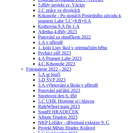
5.třídy projekt sv. Václav
2.C práce ve dvojicích
Krkonoše - Po stopách Posledního závodu k
prameni Labe 5.C+8.B+9.A
Knihovna 9.A čte 1.A
Atletika 4.třídy 2023
Putování za sluníčkem 2022
1.A v přírodě
1. kolo Ligy škol v orientačním běhu
Prvňáci září 2023
4.A Pramen Labe 2023
4.C Krkonoše 2023
Fotogalerie 2022 - 2023
5.A se loučí
3.D ŠVP 2023
3.A výletování a škola v přírodě
Pasování páťáků 2023
Sportovní den 6. tříd
5.C UHK Hrajeme si i hlavou
RideWheel team 2023
Soutěž HRADEČEK
Album Triatlon 2023
NKP Ležáky - dějepisná exkurze 9. C
Projekt Město Hradec Králové