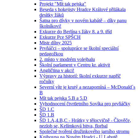
Projekt "Mít tak pejska"
Beseda s hokejisty Hradce Králové přilákala
desítky žáků
Šatna pro dívky v novém kabátě – díky panu
školníkovi!
Exkurze do Berlína s žáky 8. a 9. tříd
Exkurze Pce SPŠCH
Mistr dílny 2025
Prvňáčci – spolupráce se školní speciální
pedagožkou
2. místo v modrém volejbalu
Školní parlament v Centru kr. aktivit
Angličtina v akci!
Výpravy za historií: školní exkurze napříč
ročníky
Severní vítr je krutý a nezapomíná – McDonald´s
B
Mít tak pejska 5.B a 5.D
Vyhodnocení čtvrtletního Sovíka pro prvňáčky
ŠD 1.C
ŠD 1.B
ŠD 1.A,4.B,C - Hrátky v tělocvičně - Člověče,
nezlob se, Kelímková bitva, florbal
Společné tvoření družinkového jarního stromu
Knihovna na Novém Hradci - U Labutě