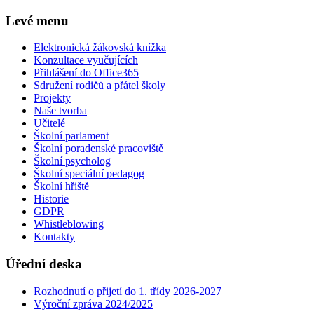
Levé menu
Elektronická žákovská knížka
Konzultace vyučujících
Přihlášení do Office365
Sdružení rodičů a přátel školy
Projekty
Naše tvorba
Učitelé
Školní parlament
Školní poradenské pracoviště
Školní psycholog
Školní speciální pedagog
Školní hřiště
Historie
GDPR
Whistleblowing
Kontakty
Úřední deska
Rozhodnutí o přijetí do 1. třídy 2026-2027
Výroční zpráva 2024/2025