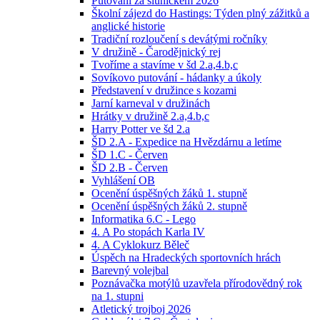
Putování za sluníčkem 2026
Školní zájezd do Hastings: Týden plný zážitků a
anglické historie
Tradiční rozloučení s devátými ročníky
V družině - Čarodějnický rej
Tvoříme a stavíme v šd 2.a,4.b,c
Sovíkovo putování - hádanky a úkoly
Představení v družince s kozami
Jarní karneval v družinách
Hrátky v družině 2.a,4.b,c
Harry Potter ve šd 2.a
ŠD 2.A - Expedice na Hvězdárnu a letíme
ŠD 1.C - Červen
ŠD 2.B - Červen
Vyhlášení OB
Ocenění úspěšných žáků 1. stupně
Ocenění úspěšných žáků 2. stupně
Informatika 6.C - Lego
4. A Po stopách Karla IV
4. A Cyklokurz Běleč
Úspěch na Hradeckých sportovních hrách
Barevný volejbal
Poznávačka motýlů uzavřela přírodovědný rok
na 1. stupni
Atletický trojboj 2026