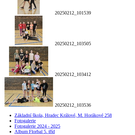
20250212_101539
20250212_103505
20250212_103412
20250212_103536
Základní škola, Hradec Králové, M. Horákové 258
Fotogalerie
Fotogalerie 2024 - 2025
Album Florbal 5. tříd