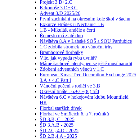
Projekt 3.D+2.C
Krkonoše 3.D+3.C
Advent 3.D 2025/26
První zacinkání na okresním kole škol v šachu
Exkurze Hrádek u Nechanic 1.B
1.B - Mikuláš, andělé a čerti
Řemeslo má zlaté dno
Návštěva 8.A v Labské SOŠ a SOU Pardubice
1.C zdobila stromek pro vánoční trhy
Bramborové florbalky
Víte, jak vypadá ryba uvnitř?
Máme šachové talenty, jen se ještě musí narodit
Zdobení adventních věnců v 1.C
European Xmas Tree Decoration Exchange 2025
3.A + 4.C Part I
Vánoční pečení s rodiči ve 3.B
Okresní finále - 6.+7.+(8.) tříd
Návštěva 6.C v hokejovém klubu Mountfield
HK
Florbal starších dívek
Florbal ve Smiřicích 6. a 7. ročníků
ŠD 3.B, C - 2025
ŠD 3.A,B - 2025
ŠD 2.C, 4.D - 2025
ŠD 2.B,4.A - 2025