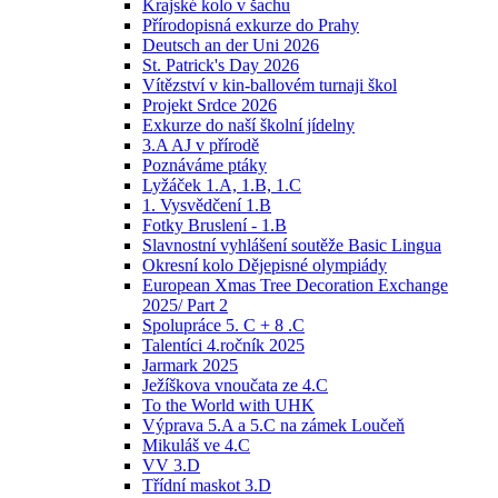
Krajské kolo v šachu
Přírodopisná exkurze do Prahy
Deutsch an der Uni 2026
St. Patrick's Day 2026
Vítězství v kin-ballovém turnaji škol
Projekt Srdce 2026
Exkurze do naší školní jídelny
3.A AJ v přírodě
Poznáváme ptáky
Lyžáček 1.A, 1.B, 1.C
1. Vysvědčení 1.B
Fotky Bruslení - 1.B
Slavnostní vyhlášení soutěže Basic Lingua
Okresní kolo Dějepisné olympiády
European Xmas Tree Decoration Exchange
2025/ Part 2
Spolupráce 5. C + 8 .C
Talentíci 4.ročník 2025
Jarmark 2025
Ježíškova vnoučata ze 4.C
To the World with UHK
Výprava 5.A a 5.C na zámek Loučeň
Mikuláš ve 4.C
VV 3.D
Třídní maskot 3.D