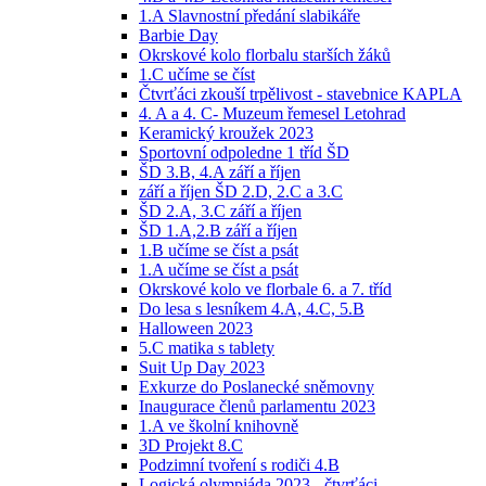
1.A Slavnostní předání slabikáře
Barbie Day
Okrskové kolo florbalu starších žáků
1.C učíme se číst
Čtvrťáci zkouší trpělivost - stavebnice KAPLA
4. A a 4. C- Muzeum řemesel Letohrad
Keramický kroužek 2023
Sportovní odpoledne 1 tříd ŠD
ŠD 3.B, 4.A září a říjen
září a říjen ŠD 2.D, 2.C a 3.C
ŠD 2.A, 3.C září a říjen
ŠD 1.A,2.B září a říjen
1.B učíme se číst a psát
1.A učíme se číst a psát
Okrskové kolo ve florbale 6. a 7. tříd
Do lesa s lesníkem 4.A, 4.C, 5.B
Halloween 2023
5.C matika s tablety
Suit Up Day 2023
Exkurze do Poslanecké sněmovny
Inaugurace členů parlamentu 2023
1.A ve školní knihovně
3D Projekt 8.C
Podzimní tvoření s rodiči 4.B
Logická olympiáda 2023 - čtvrťáci