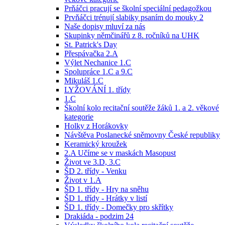
Prňáčci pracují se školní speciální pedagožkou
Prvňáčci trénují slabiky psaním do mouky 2
Naše dopisy mluví za nás
Skupinky němčinářů z 8. ročníků na UHK
St. Patrick's Day
Přespávačka 2.A
Výlet Nechanice 1.C
Spolupráce 1.C a 9.C
Mikuláš 1.C
LYŽOVÁNÍ 1. třídy
1.C
Školní kolo recitační soutěže žáků 1. a 2. věkové
kategorie
Holky z Horákovky
Návštěva Poslanecké sněmovny České republiky
Keramický kroužek
2.A Učíme se v maskách Masopust
Život ve 3.D, 3.C
ŠD 2. třídy - Venku
Život v 1.A
ŠD 1. třídy - Hry na sněhu
ŠD 1. třídy - Hrátky v listí
ŠD 1. třídy - Domečky pro skřítky
Drakiáda - podzim 24