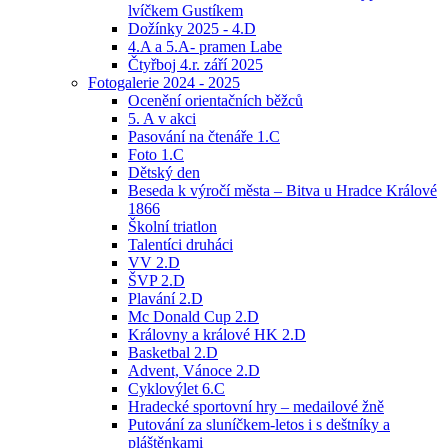
lvíčkem Gustíkem
Dožínky 2025 - 4.D
4.A a 5.A- pramen Labe
Čtyřboj 4.r. září 2025
Fotogalerie 2024 - 2025
Ocenění orientačních běžců
5. A v akci
Pasování na čtenáře 1.C
Foto 1.C
Dětský den
Beseda k výročí města – Bitva u Hradce Králové
1866
Školní triatlon
Talentíci druháci
VV 2.D
ŠVP 2.D
Plavání 2.D
Mc Donald Cup 2.D
Královny a králové HK 2.D
Basketbal 2.D
Advent, Vánoce 2.D
Cyklovýlet 6.C
Hradecké sportovní hry – medailové žně
Putování za sluníčkem-letos i s deštníky a
pláštěnkami