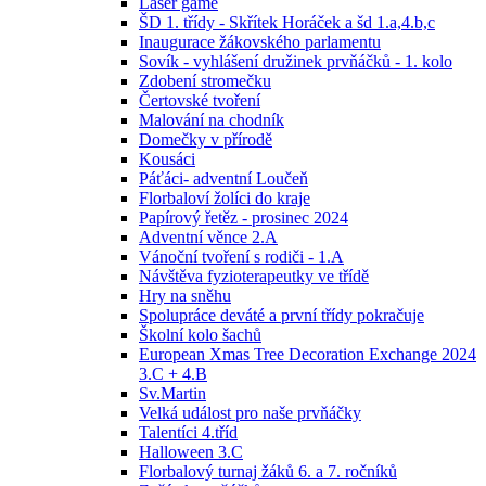
Laser game
ŠD 1. třídy - Skřítek Horáček a šd 1.a,4.b,c
Inaugurace žákovského parlamentu
Sovík - vyhlášení družinek prvňáčků - 1. kolo
Zdobení stromečku
Čertovské tvoření
Malování na chodník
Domečky v přírodě
Kousáci
Páťáci- adventní Loučeň
Florbaloví žolíci do kraje
Papírový řetěz - prosinec 2024
Adventní věnce 2.A
Vánoční tvoření s rodiči - 1.A
Návštěva fyzioterapeutky ve třídě
Hry na sněhu
Spolupráce deváté a první třídy pokračuje
Školní kolo šachů
European Xmas Tree Decoration Exchange 2024
3.C + 4.B
Sv.Martin
Velká událost pro naše prvňáčky
Talentíci 4.tříd
Halloween 3.C
Florbalový turnaj žáků 6. a 7. ročníků