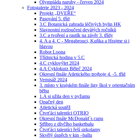
Olympiáda naruby - červen 2024
Fotogalerie 2023 - 2024
Projekt „DVEŘE“
Pasování 5. tříd
3.C Botanická zahrada léčivých bylin HK
Slavnostní rozloučení devátých ročníků
3.C a tvoření a rautík na závěr 3. třídy
4. A a 4. C - Megabrouci, Kuňka a Hrajme si i
hlavou
Robot Loona
Třídnická hodina v 5.C
4.C cyklovýlet 2024
4.A Cyklokurz Běleč 2024
Okresní finále Atletického trojboje 4. -5. tříd
Vernisáž 2024
3. místo v krajském finále ligy škol v orientačním
běhu
1.A si užila den v pyžamu
Opačný den
Atletická soutěž
Čtvrťáci talentíci OTRIO
Okresní finále McDonald´s cupu
Stříbro z dívčího basketbalu
Čtvrťáci talentíci řeší sirkolamy
Skvělý úspěch v kin –ballu