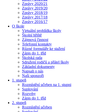
Zprávy 2020/21
Zprávy 2019/20
Zprávy 2018/19
Zprávy 2017/18
Zprávy 2016/17
O škole
Virtuální prohlídka školy
Školní hřiště
Zájmová činnost
Telefonní kontakty
Různé formuláře ke stažení
Zápis do 1. tříd
Školská rada
Sdružení rodičů a přátel školy
Základní dokumenty
Napsali o nás
Naši sponzoři
1. stupeň
Rozmístění učeben na 1. stupni
Suplování
Rozvrhy
Zápis do 1. tříd
2. stupeň
Rozmístění učeben
Suplování