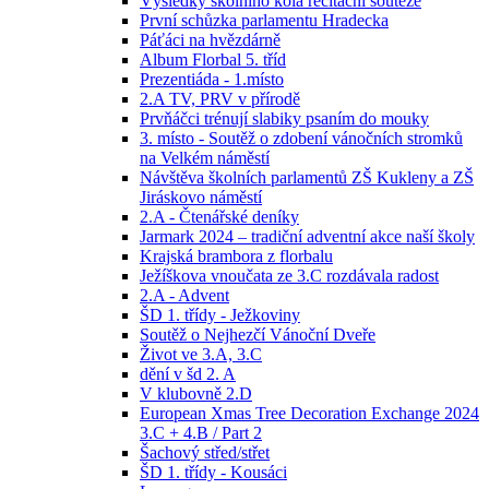
Výsledky školního kola recitační soutěže
První schůzka parlamentu Hradecka
Páťáci na hvězdárně
Album Florbal 5. tříd
Prezentiáda - 1.místo
2.A TV, PRV v přírodě
Prvňáčci trénují slabiky psaním do mouky
3. místo - Soutěž o zdobení vánočních stromků
na Velkém náměstí
Návštěva školních parlamentů ZŠ Kukleny a ZŠ
Jiráskovo náměstí
2.A - Čtenářské deníky
Jarmark 2024 – tradiční adventní akce naší školy
Krajská brambora z florbalu
Ježíškova vnoučata ze 3.C rozdávala radost
2.A - Advent
ŠD 1. třídy - Ježkoviny
Soutěž o Nejhezčí Vánoční Dveře
Život ve 3.A, 3.C
dění v šd 2. A
V klubovně 2.D
European Xmas Tree Decoration Exchange 2024
3.C + 4.B / Part 2
Šachový střed/střet
ŠD 1. třídy - Kousáci