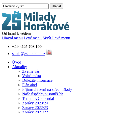
Hledat
Od hraní k vědění
Hlavní menu
Levé menu
Skrýt Levé menu
+420
495 703 100
skola@zshorakhk.cz
Úvod
Aktuality
Zveme vás
Volná místa
Důležité informace
Plán akcí
Přijímací řízení na střední školy
Naše úspěchy v soutěžích
Termínový kalendář
Zprávy 2023/24
Zprávy 2022/23
Zprávy 2021/22