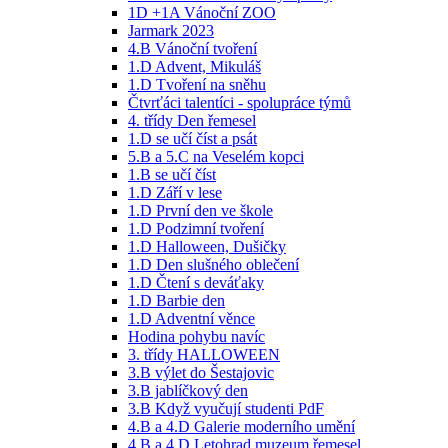
1D +1A Vánoční ZOO
Jarmark 2023
4.B Vánoční tvoření
1.D Advent, Mikuláš
1.D Tvoření na sněhu
Čtvrťáci talentíci - spolupráce týmů
4. třídy Den řemesel
1.D se učí číst a psát
5.B a 5.C na Veselém kopci
1.B se učí číst
1.D Září v lese
1.D První den ve škole
1.D Podzimní tvoření
1.D Halloween, Dušičky
1.D Den slušného oblečení
1.D Čtení s deváťaky
1.D Barbie den
1.D Adventní věnce
Hodina pohybu navíc
3. třídy HALLOWEEN
3.B výlet do Šestajovic
3.B jablíčkový den
3.B Když vyučují studenti PdF
4.B a 4.D Galerie moderního umění
4.B a 4.D Letohrad muzeum řemesel