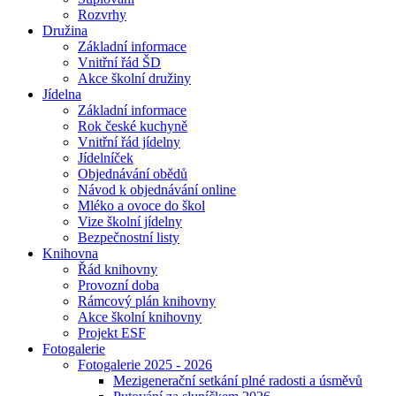
Rozvrhy
Družina
Základní informace
Vnitřní řád ŠD
Akce školní družiny
Jídelna
Základní informace
Rok české kuchyně
Vnitřní řád jídelny
Jídelníček
Objednávání obědů
Návod k objednávání online
Mléko a ovoce do škol
Vize školní jídelny
Bezpečnostní listy
Knihovna
Řád knihovny
Provozní doba
Rámcový plán knihovny
Akce školní knihovny
Projekt ESF
Fotogalerie
Fotogalerie 2025 - 2026
Mezigenerační setkání plné radosti a úsměvů