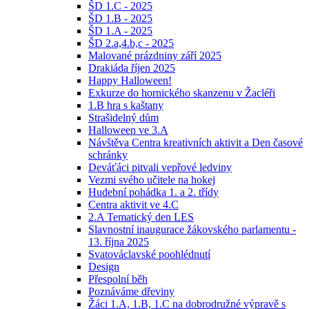
ŠD 1.C - 2025
ŠD 1.B - 2025
ŠD 1.A - 2025
ŠD 2.a,4.b,c - 2025
Malované prázdniny září 2025
Drakiáda říjen 2025
Happy Halloween!
Exkurze do hornického skanzenu v Žacléři
1.B hra s kaštany
Strašidelný dům
Halloween ve 3.A
Návštěva Centra kreativních aktivit a Den časové
schránky
Deváťáci pitvali vepřové ledviny
Vezmi svého učitele na hokej
Hudební pohádka 1. a 2. třídy
Centra aktivit ve 4.C
2.A Tematický den LES
Slavnostní inaugurace žákovského parlamentu -
13. října 2025
Svatováclavské poohlédnutí
Design
Přespolní běh
Poznáváme dřeviny
Žáci 1.A, 1.B, 1.C na dobrodružné výpravě s