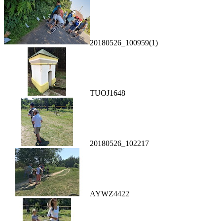
20180526_100959(1)
TUOJ1648
20180526_102217
AYWZ4422