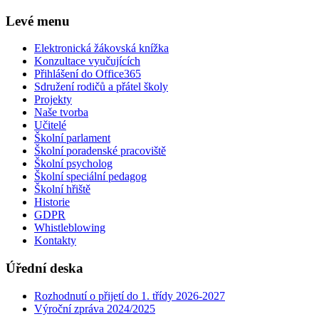
Levé menu
Elektronická žákovská knížka
Konzultace vyučujících
Přihlášení do Office365
Sdružení rodičů a přátel školy
Projekty
Naše tvorba
Učitelé
Školní parlament
Školní poradenské pracoviště
Školní psycholog
Školní speciální pedagog
Školní hřiště
Historie
GDPR
Whistleblowing
Kontakty
Úřední deska
Rozhodnutí o přijetí do 1. třídy 2026-2027
Výroční zpráva 2024/2025