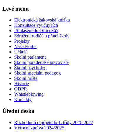
Levé menu
Elektronická žákovská knížka
Konzultace vyučujících
Přihlášení do Office365
Sdružení rodičů a přátel školy
Projekty
Naše tvorba
Učitelé
Školní parlament
Školní poradenské pracoviště
Školní psycholog
Školní speciální pedagog
Školní hřiště
Historie
GDPR
Whistleblowing
Kontakty
Úřední deska
Rozhodnutí o přijetí do 1. třídy 2026-2027
Výroční zpráva 2024/2025