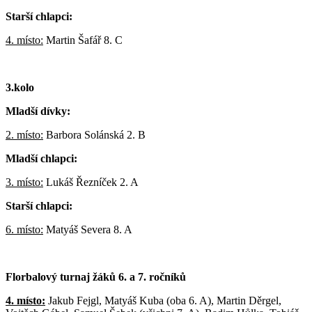
Starší chlapci:
4. místo:
Martin Šafář 8. C
3.kolo
Mladší dívky:
2. místo:
Barbora Solánská 2. B
Mladší chlapci:
3. místo:
Lukáš Řezníček 2. A
Starší chlapci:
6. místo:
Matyáš Severa 8. A
Florbalový turnaj žáků 6. a 7. ročníků
4. místo:
Jakub Fejgl, Matyáš Kuba (oba 6. A), Martin Děrgel,