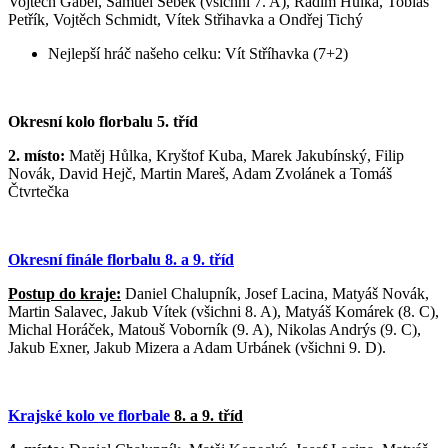
Vojtěch Gábel, Samuel Šebek (všichni 7. A), Radim Hůlka, Tobiáš
Petřík, Vojtěch Schmidt, Vítek Střihavka a Ondřej Tichý
Nejlepší hráč našeho celku: Vít Stříhavka (7+2)
Okresní kolo florbalu 5. tříd
2. místo:
Matěj Hůlka, Kryštof Kuba, Marek Jakubínský, Filip
Novák, David Hejč, Martin Mareš, Adam Zvolánek a Tomáš
Čtvrtečka
Okresní finále florbalu 8. a 9. tříd
Postup do kraje:
Daniel Chalupník, Josef Lacina, Matyáš Novák,
Martin Salavec, Jakub Vítek (všichni 8. A), Matyáš Komárek (8. C),
Michal Horáček, Matouš Voborník (9. A), Nikolas Andrýs (9. C),
Jakub Exner, Jakub Mizera a Adam Urbánek (všichni 9. D).
Krajské kolo ve florbale
8. a 9. tříd