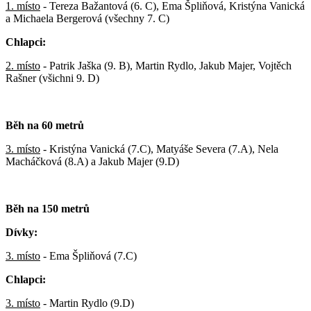
1. místo
- Tereza Bažantová (6. C), Ema Špliňová, Kristýna Vanická
a Michaela Bergerová (všechny 7. C)
Chlapci:
2. místo
- Patrik Jaška (9. B), Martin Rydlo, Jakub Majer, Vojtěch
Rašner (všichni 9. D)
Běh na 60 metrů
3. místo
- Kristýna Vanická (7.C), Matyáše Severa (7.A), Nela
Macháčková (8.A) a Jakub Majer (9.D)
Běh na 150 metrů
Dívky:
3. místo
- Ema Špliňová (7.C)
Chlapci:
3. místo
- Martin Rydlo (9.D)