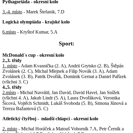
Pythagoriáda - okresní kolo
3.-4. místo
- Marek Štefanik, 7.D
Logická olympiáda - krajské kolo
6.místo
- Kryštof Kutnar, 5.A
Sport:
McDonald´s cup - okresní kolo
2.,3. třídy
1. místo
- Adam Kvasnička (2. A), Andrii Grytsko (2. B), Štěpán
Zvolánek (2. C), Michal Mlejnek a Filip Novák (3. A), Adam
Zvolánek (3. B), Patrik Dvořák, Dominik Gernat a Daniel Pařízek
(všichni 3. C)
4.,5. třídy
2.místo
- Michal Navrátil, Jan David, David Havel, Jan Snížek
(všichni 4. A), Jakub Lindr (5. A), Laura Dvořáková, Veronika
Šicová, Vojtěch Schmidt, Lukáš Svoboda (5. B), Simona Jůnová a
Tereza Bažantová (5. C)
Atletický čtyřboj - mladší chlapci - okresní kolo
2. místo
- Michal Horáček a Matouš Voborník 7.A, Petr Černík a