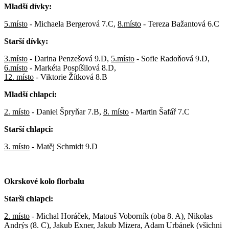
Mladší dívky:
5.místo
- Michaela Bergerová 7.C,
8.místo
- Tereza Bažantová 6.C
Starší dívky:
3.místo
- Darina Penzešová 9.D,
5.místo
- Sofie Radoňová 9.D,
6.místo
- Markéta Pospíšilová 8.D,
12. místo
- Viktorie Žítková 8.B
Mladší chlapci:
2. místo
- Daniel Špryňar 7.B,
8. místo
- Martin Šafář 7.C
Starší chlapci:
3. místo
- Matěj Schmidt 9.D
Okrskové kolo florbalu
Starší chlapci:
2. místo
- Michal Horáček, Matouš Voborník (oba 8. A), Nikolas
Andrýs (8. C), Jakub Exner, Jakub Mizera, Adam Urbánek (všichni