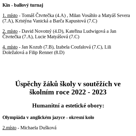
Kin - ballový turnaj
1. místo
- Tomáš Čtvrtečka (4.A) , Milan Vosáhlo a Matyáš Severa
(7.A), Kristýna Vanická a Barča Kapustová (7.C)
2. místo
- David Novotný (4.D), Kateřina Ludwigová a Jan
Čtvrtečka (7.A), Lucie Matyášová (7.C)
4. místo
- Jan Kozub (7.B), Izabela Coufalová (7.C), Lili
Doležalová a Filip Renner (8.D)
Úspěchy žáků školy v soutěžích ve
školním roce 2022 - 2023
Humanitní a estetické obory:
Olympiáda v anglickém jazyce - okresní kolo
2.místo
- Michaela Dušková