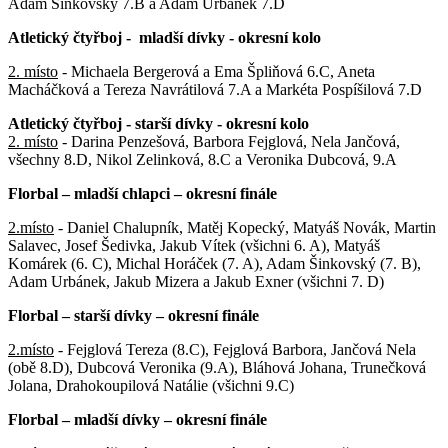
Adam Šinkovský 7.B a Adam Urbánek 7.D
Atletický čtyřboj - mladší dívky - okresní kolo
2. místo
- Michaela Bergerová a Ema Špliňová 6.C, Aneta
Macháčková a Tereza Navrátilová 7.A a Markéta Pospíšilová 7.D
Atletický čtyřboj - starší dívky - okresní kolo
2. místo
- Darina Penzešová, Barbora Fejglová, Nela Jančová,
všechny 8.D, Nikol Zelinková, 8.C a Veronika Dubcová, 9.A
Florbal – mladší chlapci – okresní finále
2.místo
- Daniel Chalupník, Matěj Kopecký, Matyáš Novák, Martin
Salavec, Josef Šedivka, Jakub Vítek (všichni 6. A), Matyáš
Komárek (6. C), Michal Horáček (7. A), Adam Šinkovský (7. B),
Adam Urbánek, Jakub Mizera a Jakub Exner (všichni 7. D)
Florbal – starší dívky – okresní finále
2.místo
- Fejglová Tereza (8.C), Fejglová Barbora, Jančová Nela
(obě 8.D), Dubcová Veronika (9.A), Bláhová Johana, Trunečková
Jolana, Drahokoupilová Natálie (všichni 9.C)
Florbal – mladší dívky – okresní finále