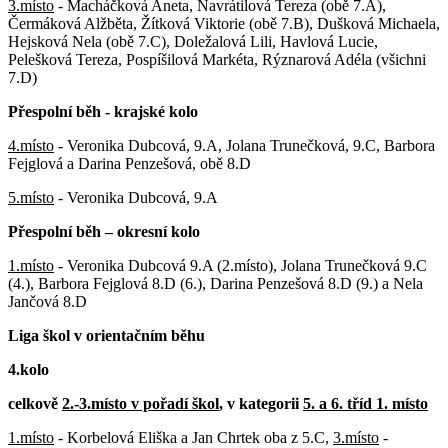
3.místo
- Macháčková Aneta, Navrátilová Tereza (obě 7.A),
Čermáková Alžběta, Žítková Viktorie (obě 7.B), Dušková Michaela,
Hejsková Nela (obě 7.C), Doležalová Lili, Havlová Lucie,
Pelešková Tereza, Pospíšilová Markéta, Rýznarová Adéla (všichni
7.D)
Přespolní běh - krajské kolo
4.místo
- Veronika Dubcová, 9.A, Jolana Trunečková, 9.C, Barbora
Fejglová a Darina Penzešová, obě 8.D
5.místo
- Veronika Dubcová, 9.A
Přespolní běh – okresní kolo
1.místo
- Veronika Dubcová 9.A (2.místo), Jolana Trunečková 9.C
(4.), Barbora Fejglová 8.D (6.), Darina Penzešová 8.D (9.) a Nela
Jančová 8.D
Liga škol v orientačním běhu
4.kolo
celkově
2.-3.místo v pořadí škol
, v kategorii
5. a 6. tříd 1. místo
1.místo
- Korbelová Eliška a Jan Chrtek oba z 5.C,
3.místo
-