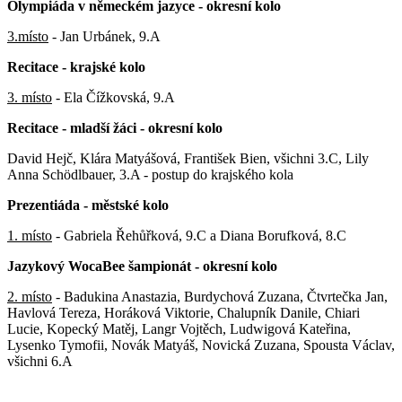
Olympiáda v německém jazyce - okresní kolo
3.místo
- Jan Urbánek, 9.A
Recitace - krajské kolo
3. místo
- Ela Čížkovská, 9.A
Recitace - mladší žáci - okresní kolo
David Hejč, Klára Matyášová, František Bien, všichni 3.C, Lily
Anna Schödlbauer, 3.A - postup do krajského kola
Prezentiáda - městské kolo
1. místo
- Gabriela Řehůřková, 9.C a Diana Borufková, 8.C
Jazykový WocaBee šampionát - okresní kolo
2. místo
- Badukina Anastazia, Burdychová Zuzana, Čtvrtečka Jan,
Havlová Tereza, Horáková Viktorie, Chalupník Danile, Chiari
Lucie, Kopecký Matěj, Langr Vojtěch, Ludwigová Kateřina,
Lysenko Tymofii, Novák Matyáš, Novická Zuzana, Spousta Václav,
všichni 6.A