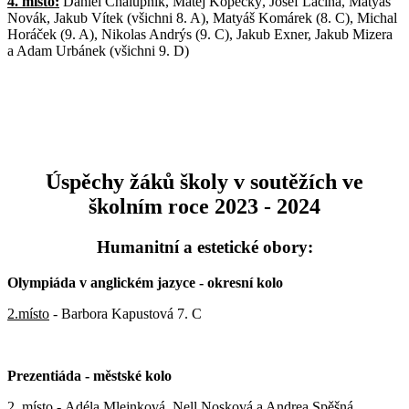
4. místo:
Daniel Chalupník, Matěj Kopecký, Josef Lacina, Matyáš
Novák, Jakub Vítek (všichni 8. A), Matyáš Komárek (8. C), Michal
Horáček (9. A), Nikolas Andrýs (9. C), Jakub Exner, Jakub Mizera
a Adam Urbánek (všichni 9. D)
Úspěchy žáků školy v soutěžích ve
školním roce 2023 - 2024
Humanitní a estetické obory:
Olympiáda v anglickém jazyce - okresní kolo
2.místo
- Barbora Kapustová 7. C
Prezentiáda - městské kolo
2. místo
- Adéla Mlejnková, Nell Nosková a Andrea Spěšná