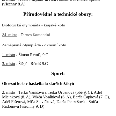
(všechny 8.A)
Přírodovědné a technické obory:
Biologická olympiáda - krajské kolo
24. místo
- Tereza Kamenská
Zeměpisná olympiáda - okresní kolo
1. místo
- Šimon Rémiš, 9.C
3. místo
- Štěpán Rémiš 9.C
Sport:
Okresní kolo v basketbalu starších žákyň
2. místo
-
Terka Vanišová a Terka Urbanová (obě 9. C), Adél
Mlejnková (8. A), Vikča Vosáhlová (6. A), Barča Čapková (7. C),
Adél Fišerová, Míša Slavíčková, Darča Penzešová a Sofča
Radoňová (všechny 9. D)