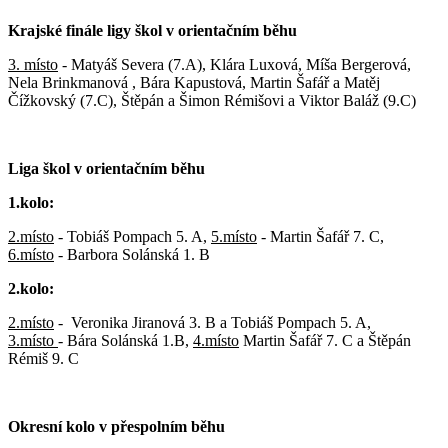
Krajské finále ligy škol v orientačním běhu
3. místo
- Matyáš Severa (7.A), Klára Luxová, Míša Bergerová,
Nela Brinkmanová , Bára Kapustová, Martin Šafář a Matěj
Čížkovský (7.C), Štěpán a Šimon Rémišovi a Viktor Baláž (9.C)
Liga škol v orientačním běhu
1.kolo:
2.místo
- Tobiáš Pompach 5. A,
5.místo
- Martin Šafář 7. C,
6.místo
- Barbora Solánská 1. B
2.kolo:
2.místo
-
Veronika Jiranová 3. B a Tobiáš Pompach 5. A,
3.místo
- Bára Solánská 1.B,
4.místo
Martin Šafář 7. C a Štěpán
Rémiš 9. C
Okresní kolo v přespolním běhu