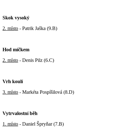
Skok vysoký
2. místo
- Patrik Jaška (9.B)
Hod míčkem
2. místo
- Denis Pilz (6.C)
Vrh koulí
3. místo
- Markéta Pospíšilová (8.D)
Vytrvalostní běh
1. místo
- Daniel Špryňar (7.B)