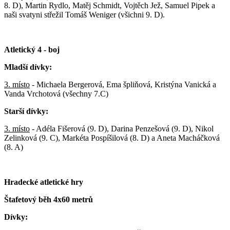
8. D), Martin Rydlo, Matěj Schmidt, Vojtěch Jež, Samuel Pipek a
naši svatyni střežil Tomáš Weniger (všichni 9. D).
Atletický 4 - boj
Mladší dívky:
3. místo
- Michaela Bergerová, Ema špliňová, Kristýna Vanická a
Vanda Vrchotová (všechny 7.C)
Starší dívky:
3. místo
- Adéla Fišerová (9. D), Darina Penzešová (9. D), Nikol
Zelinková (9. C), Markéta Pospíšilová (8. D) a Aneta Macháčková
(8. A)
Hradecké atletické hry
Štafetový běh 4x60 metrů
Dívky: