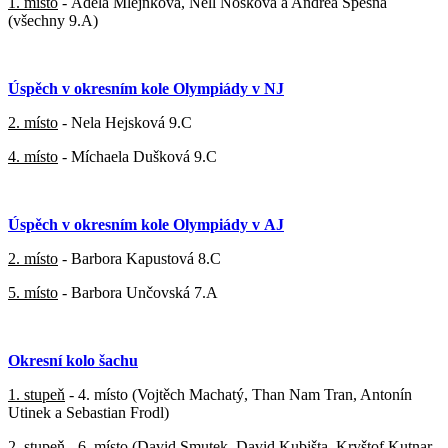
1. místo
- Adéla Mlejnková, Nell Nosková a Andrea Spěšná
(všechny 9.A)
Úspěch v okresním kole Olympiády v NJ
2. místo
- Nela Hejsková 9.C
4. místo
- Míchaela Dušková 9.C
Úspěch v okresním kole Olympiády v AJ
2. místo
- Barbora Kapustová 8.C
5. místo
- Barbora Unčovská 7.A
Okresní kolo šachu
1. stupeň
- 4. místo (Vojtěch Machatý, Than Nam Tran, Antonín
Utinek a Sebastian Frodl)
2. stupeň
- 6. místo (David Smutek, David Kubišta, Kryštof Kutnar,