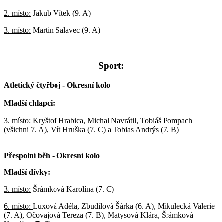
2. místo:
Jakub Vítek (9. A)
3. místo:
Martin Salavec (9. A)
Sport:
Atletický čtyřboj - Okresní kolo
Mladší chlapci:
3. místo:
Kryštof Hrabica, Michal Navrátil, Tobiáš Pompach
(všichni 7. A), Vít Hruška (7. C) a Tobias Andrýs (7. B)
Přespolní běh - Okresní kolo
Mladší dívky:
3. místo:
Šrámková Karolína (7. C)
6. místo:
Luxová Adéla, Zbudilová Šárka (6. A), Mikulecká Valerie
(7. A), Očovajová Tereza (7. B), Matysová Klára, Šrámková