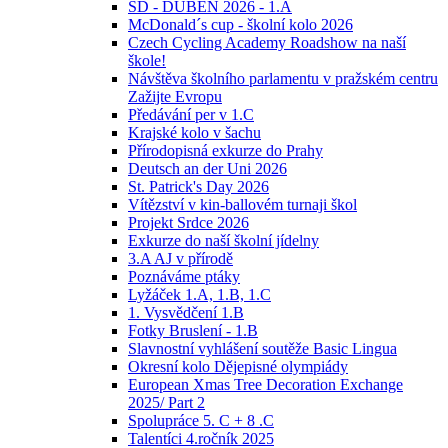
ŠD - DUBEN 2026 - 1.A
McDonald´s cup - školní kolo 2026
Czech Cycling Academy Roadshow na naší
škole!
Návštěva školního parlamentu v pražském centru
Zažijte Evropu
Předávání per v 1.C
Krajské kolo v šachu
Přírodopisná exkurze do Prahy
Deutsch an der Uni 2026
St. Patrick's Day 2026
Vítězství v kin-ballovém turnaji škol
Projekt Srdce 2026
Exkurze do naší školní jídelny
3.A AJ v přírodě
Poznáváme ptáky
Lyžáček 1.A, 1.B, 1.C
1. Vysvědčení 1.B
Fotky Bruslení - 1.B
Slavnostní vyhlášení soutěže Basic Lingua
Okresní kolo Dějepisné olympiády
European Xmas Tree Decoration Exchange
2025/ Part 2
Spolupráce 5. C + 8 .C
Talentíci 4.ročník 2025