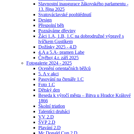
Slavnostní inaugurace žákovského parlamentu -
13. října 2025
Svatováclavské poohlédnutí
Design
Přespolní běh
Poznáváme dřeviny
Žáci 1.A, 1.B, 1.C na dobrodružné výpravě s
lvíčkem Gustíkem
Dožínky 2025 - 4.D
4.A a 5.A- pramen Labe
Čtyřboj 4.r. září 2025
Fotogalerie 2024 - 2025
Ocenění orientačních běžců
5. A v akci
Pasování na čtenáře 1.C
Foto 1.C
Dětský den
Beseda k výročí města – Bitva u Hradce Králové
1866
Školní triatlon
Talentíci druháci
VV 2.D
ŠVP 2.D
Plavání 2.D
Mc Donald Cup 2.D