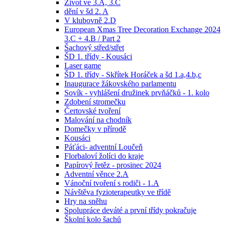
Život ve 3.A, 3.C
dění v šd 2. A
V klubovně 2.D
European Xmas Tree Decoration Exchange 2024
3.C + 4.B / Part 2
Šachový střed/střet
ŠD 1. třídy - Kousáci
Laser game
ŠD 1. třídy - Skřítek Horáček a šd 1.a,4.b,c
Inaugurace žákovského parlamentu
Sovík - vyhlášení družinek prvňáčků - 1. kolo
Zdobení stromečku
Čertovské tvoření
Malování na chodník
Domečky v přírodě
Kousáci
Páťáci- adventní Loučeň
Florbaloví žolíci do kraje
Papírový řetěz - prosinec 2024
Adventní věnce 2.A
Vánoční tvoření s rodiči - 1.A
Návštěva fyzioterapeutky ve třídě
Hry na sněhu
Spolupráce deváté a první třídy pokračuje
Školní kolo šachů