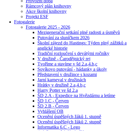
Provozní doba
Rámcový plán knihovny
Akce školní knihovny
Projekt ESF
Fotogalerie
Fotogalerie 2025 - 2026
Mezigenerační setkání plné radosti a úsměvů
Putování za sluníčkem 2026
Školní zájezd do Hastings: Týden plný zážitků a
anglické historie
Tradiční rozloučení s devátými ročníky
V družině - Čarodějnický rej
Tvoříme a stavíme v šd 2.a,4.b,c
Sovíkovo putování - hádanky a úkoly
Představení v družince s kozami
Jarní karneval v družinách
Hrátky v družině 2.a,4.b,c
Harry Potter ve šd 2.a
ŠD 2.A - Expedice na Hvězdárnu a letíme
ŠD 1.C - Červen
ŠD 2.B - Červen
Vyhlášení OB
Ocenění úspěšných žáků 1. stupně
Ocenění úspěšných žáků 2. stupně
Informatika 6.C - Lego