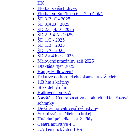
HK
Florbal starších dívek
Florbal ve Smiřicích 6. a 7. ročníků
ŠD 3.B, C - 2025
ŠD 3.A,B - 2025
ŠD 2.C, 4.D - 2025
ŠD 2.B,4.A - 2025
ŠD 1.C - 2025
ŠD 1.B - 2025
ŠD 1.A - 2025
ŠD 2.a,4.b,c - 2025
Malované prázdniny září 2025
Drakiáda říjen 2025
Happy Halloween!
Exkurze do hornického skanzenu v Žacléři
1.B hra s kaštany
Strašidelný dům
Halloween ve 3.A
Návštěva Centra kreativních aktivit a Den časové
schránky
Deváťáci pitvali vepřové ledviny
Vezmi svého učitele na hokej
Hudební pohádka 1. a 2. třídy
Centra aktivit ve 4.C
2.A Tematický den LES