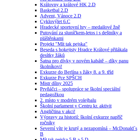
Královny a králové HK 2.D
Basketbal 2.D
Advent, Vánoce 2.D
Cyklovýlet 6.C
Hradecké sportovní hry – medailové žně
Putování za sluníčkem-letos i s deštníky a
pláštěnkami
Projekt "Mít tak pejska"
Beseda s hokejisty Hradce Králové přilákala
desítky žáků
Šatna pro dívky v novém kabátě – díky panu
školníkovi!
Exkurze do Berlína s žáky 8. a 9. tříd
Exkurze Pce SPŠCH
Mistr dílny 2025
Prvňáčci – spolupráce se školní speciální
pedagožkou
2. místo v modrém volejbalu
Školní parlament v Centru kr. aktivit
Angličtina v akci!
Výpravy za historií: školní exkurze napříč
ročníky
Severní vítr je krutý a nezapomíná – McDonald´s
B
Mít tak pejska 5.B a 5.D