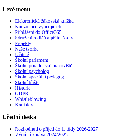
Levé menu
Elektronická žákovská knížka
Konzultace vyučujících
Přihlášení do Office365
Sdružení rodičů a přátel školy
Projekty
Naše tvorba
Učitelé
Školní parlament
Školní poradenské pracoviště
Školní psycholog
Školní speciální pedagog
Školní hřiště
Historie
GDPR
Whistleblowing
Kontakty
Úřední deska
Rozhodnutí o přijetí do 1. třídy 2026-2027
Výroční zpráva 2024/2025