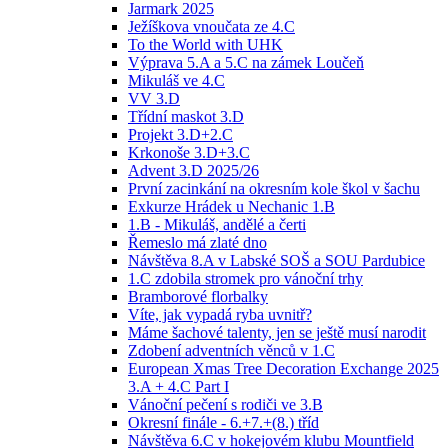
Jarmark 2025
Ježíškova vnoučata ze 4.C
To the World with UHK
Výprava 5.A a 5.C na zámek Loučeň
Mikuláš ve 4.C
VV 3.D
Třídní maskot 3.D
Projekt 3.D+2.C
Krkonoše 3.D+3.C
Advent 3.D 2025/26
První zacinkání na okresním kole škol v šachu
Exkurze Hrádek u Nechanic 1.B
1.B - Mikuláš, andělé a čerti
Řemeslo má zlaté dno
Návštěva 8.A v Labské SOŠ a SOU Pardubice
1.C zdobila stromek pro vánoční trhy
Bramborové florbalky
Víte, jak vypadá ryba uvnitř?
Máme šachové talenty, jen se ještě musí narodit
Zdobení adventních věnců v 1.C
European Xmas Tree Decoration Exchange 2025
3.A + 4.C Part I
Vánoční pečení s rodiči ve 3.B
Okresní finále - 6.+7.+(8.) tříd
Návštěva 6.C v hokejovém klubu Mountfield