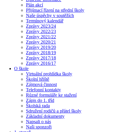
Plán akcí
Přijímací řízení na střední školy
Naše úspěchy v soutěžích
Termínový kalendář
Zprávy 2023/24
Zprávy 2022/23
Zprávy 2021/22
Zprávy 2020/21
Zprávy 2019/20
Zprávy 2018/19
Zprávy 2017/18
Zprávy 2016/17
O škole
Virtuální prohlídka školy
Školní hřiště
Zájmová činnost
Telefonní kontakty
Různé formuláře ke stažení
Zápis do 1. tříd
Školská rada
Sdružení rodičů a přátel školy
Základní dokumenty
Napsali o nás
Naši sponzoři