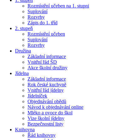
1. stupeň
Rozmístění učeben na 1. stupni
Suplování
Rozvrhy
Zápis do 1. tříd
2. stupeň
Rozmístění učeben
Suplování
Rozvrhy
Družina
Základní informace
Vnitřní řád ŠD
Akce školní družiny
Jídelna
Základní informace
Rok české kuchyně
Vnitřní řád jídelny
Jídelníček
Objednávání obědů
Návod k objednávání online
Mléko a ovoce do škol
Vize školní jídelny
Bezpečnostní listy
Knihovna
Řád knihovny