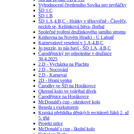
Vyhodnocení čtvrtletního Sovíka pro prvňáčky
ŠD 1.C
ŠD 1.B
ŠD 1.A,4.B,C - Hrátky v tělocvičně - Člověče,
nezlob se, Kelímková bitva, florbal
Společné tvoření družinkového jarního stromu
Knihovna na Novém Hradci - U Labutě
Karnevalové veselení v 1.A,4.B,C
Jo puzzle, to nás baví - ŠD 1.A, 4.B,C
Čarodějnický rej odpoledne v družince
30.4.2025
2.D - Vycházka na Plachtu
2.D - Nocování
2.D - Karneval
2D - Hraní venku
Čarodky ve ŠD na Horákovce
Okresní kolo ve volejbal dívek
Čarodějnice na Horákovce
McDonald's cup - okrskové kolo
Beseda s exekutorem
Krajská přehlídka dětských recitátorů žáků 2. až
5. tříd
Projekt srdce
McDonald´s cup - školní kolo