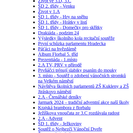
Život ve 3.D, 3.C
ŠD 2. třídy - Venku
Život v 1.A
ŠD 1. třídy - Hry na sněhu
ŠD 1. třídy - Hrátky v listí
ŠD 1. třídy - Domečky pro skřítky
Drakiáda - podzim 24
Výsledky školního kola recitační soutěže
První schůzka parlamentu Hradecka
Páťáci na hvězdárně
Album Florbal 5. tříd
Prezentiáda - 1.místo
2.A TV, PRV v přírodě
Prvňáčci trénují slabiky psaním do mouky
3. místo - Soutěž o zdobení vánočních stromků
na Velkém náměstí
Návštěva školních parlamentů ZŠ Kukleny a ZŠ
Jiráskovo náměstí
2.A - Čtenářské deníky
Jarmark 2024 – tradiční adventní akce naší školy
Krajská brambora z florbalu
Ježíškova vnoučata ze 3.C rozdávala radost
2.A - Advent
ŠD 1. třídy - Ježkoviny
Soutěž o Nejhezčí Vánoční Dveře