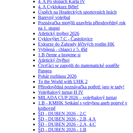
4. A Po stopách Karla IV
4. A Cyklokurz Běleč
Úspěch na Hradeckých sportovních hrách
Barevný volejbal
Poznávačka motýlů uzavřela přírodovědný rok
na 1. stupni
Atletický trojboj 2026
Cyklovýlet 7.C - Častolovice
Exkurze do Zahrady léčivých rostlin HK
Vybíjená - chlapci z 5. tříd
1.B čteme a hrajeme si
Atletický čtyřboj
Čtvrťáci se zapojili do matematické soutěže
Pangea
Pohár rozhlasu 2026
To the World with UHK 2
Přírodovědná poznávačka potřetí: jaro je tady!
Volejbalový turnaj H IV
MILADA CUP 2026 – volejbalový turnaj
1.B - KMHK Setkání s velrybou aneb poprvé v
knihovně
ŠD - DUBEN 2026 - 2.C
ŠD - DUBEN 2026 - 2.B, 4.A
ŠD - DUBEN 2026 - 2.A, 4.C
ŠD - DUBEN 2026 - 1.B