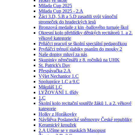
Hokej ve škole
Milada Cup 2025
Milada Cup 2025 - 2.A
Žáci 3.D, 5.B a 5.D zasadili svůj vánoční
stromeček do hradeckých lesů
Bronzová medaile z kin -ballového turnaje škol
Okresní kolo přehlídky dětských recitátorů 1. a 2.
věkové kategorie
Prňáčci pracují se školní speciální pedagožkou
Prvňáčci trénují slabiky psaním do mouky 2
Naše dopisy mluví za nás
Skupinky němčinářů z 8. ročníků na UHK
St. Patrick's Day
Přespávačka 2.A
Výlet Nechanice 1.C
Spolupráce 1.C a 9.C
Mikuláš 1.C
LYŽOVÁNÍ 1. třídy
1.C
Školní kolo recitační soutěže žáků 1. a 2. věkové
kategorie
Holky z Horákovky
Návštěva Poslanecké sněmovny České republiky
Keramický kroužek
2.A Učíme se v maskách Masopust