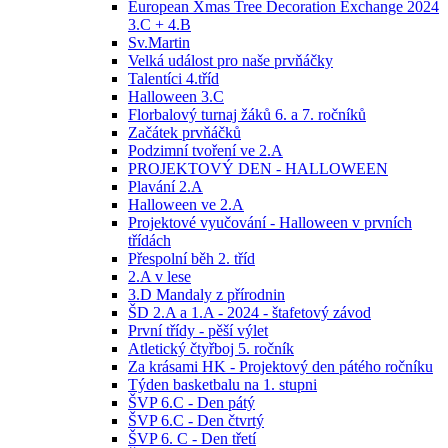
European Xmas Tree Decoration Exchange 2024
3.C + 4.B
Sv.Martin
Velká událost pro naše prvňáčky
Talentíci 4.tříd
Halloween 3.C
Florbalový turnaj žáků 6. a 7. ročníků
Začátek prvňáčků
Podzimní tvoření ve 2.A
PROJEKTOVÝ DEN - HALLOWEEN
Plavání 2.A
Halloween ve 2.A
Projektové vyučování - Halloween v prvních
třídách
Přespolní běh 2. tříd
2.A v lese
3.D Mandaly z přírodnin
ŠD 2.A a 1.A - 2024 - štafetový závod
První třídy - pěší výlet
Atletický čtyřboj 5. ročník
Za krásami HK - Projektový den pátého ročníku
Týden basketbalu na 1. stupni
ŠVP 6.C - Den pátý
ŠVP 6.C - Den čtvrtý
ŠVP 6. C - Den třetí