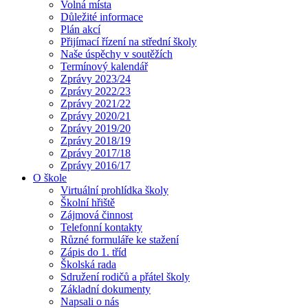
Volná místa
Důležité informace
Plán akcí
Přijímací řízení na střední školy
Naše úspěchy v soutěžích
Termínový kalendář
Zprávy 2023/24
Zprávy 2022/23
Zprávy 2021/22
Zprávy 2020/21
Zprávy 2019/20
Zprávy 2018/19
Zprávy 2017/18
Zprávy 2016/17
O škole
Virtuální prohlídka školy
Školní hřiště
Zájmová činnost
Telefonní kontakty
Různé formuláře ke stažení
Zápis do 1. tříd
Školská rada
Sdružení rodičů a přátel školy
Základní dokumenty
Napsali o nás