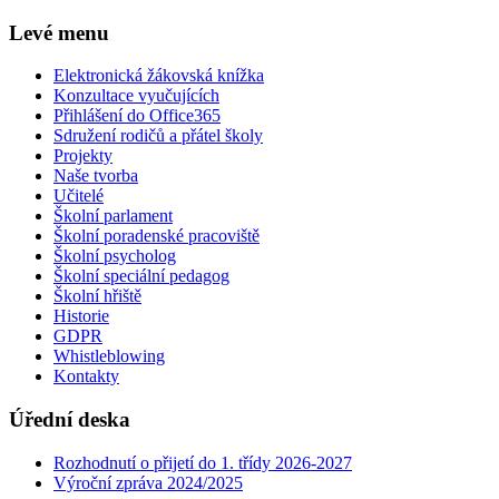
Levé menu
Elektronická žákovská knížka
Konzultace vyučujících
Přihlášení do Office365
Sdružení rodičů a přátel školy
Projekty
Naše tvorba
Učitelé
Školní parlament
Školní poradenské pracoviště
Školní psycholog
Školní speciální pedagog
Školní hřiště
Historie
GDPR
Whistleblowing
Kontakty
Úřední deska
Rozhodnutí o přijetí do 1. třídy 2026-2027
Výroční zpráva 2024/2025