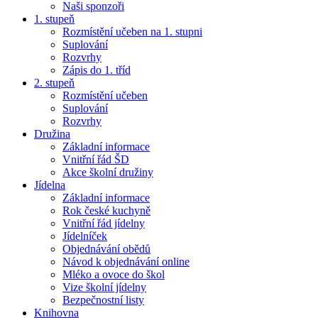
Naši sponzoři
1. stupeň
Rozmístění učeben na 1. stupni
Suplování
Rozvrhy
Zápis do 1. tříd
2. stupeň
Rozmístění učeben
Suplování
Rozvrhy
Družina
Základní informace
Vnitřní řád ŠD
Akce školní družiny
Jídelna
Základní informace
Rok české kuchyně
Vnitřní řád jídelny
Jídelníček
Objednávání obědů
Návod k objednávání online
Mléko a ovoce do škol
Vize školní jídelny
Bezpečnostní listy
Knihovna