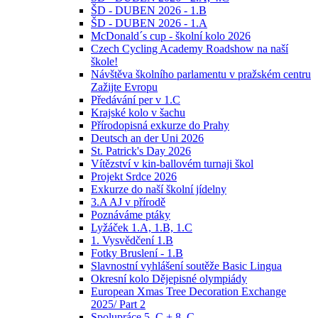
ŠD - DUBEN 2026 - 1.B
ŠD - DUBEN 2026 - 1.A
McDonald´s cup - školní kolo 2026
Czech Cycling Academy Roadshow na naší
škole!
Návštěva školního parlamentu v pražském centru
Zažijte Evropu
Předávání per v 1.C
Krajské kolo v šachu
Přírodopisná exkurze do Prahy
Deutsch an der Uni 2026
St. Patrick's Day 2026
Vítězství v kin-ballovém turnaji škol
Projekt Srdce 2026
Exkurze do naší školní jídelny
3.A AJ v přírodě
Poznáváme ptáky
Lyžáček 1.A, 1.B, 1.C
1. Vysvědčení 1.B
Fotky Bruslení - 1.B
Slavnostní vyhlášení soutěže Basic Lingua
Okresní kolo Dějepisné olympiády
European Xmas Tree Decoration Exchange
2025/ Part 2
Spolupráce 5. C + 8 .C