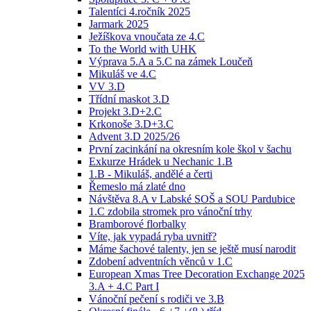
Talentíci 4.ročník 2025
Jarmark 2025
Ježíškova vnoučata ze 4.C
To the World with UHK
Výprava 5.A a 5.C na zámek Loučeň
Mikuláš ve 4.C
VV 3.D
Třídní maskot 3.D
Projekt 3.D+2.C
Krkonoše 3.D+3.C
Advent 3.D 2025/26
První zacinkání na okresním kole škol v šachu
Exkurze Hrádek u Nechanic 1.B
1.B - Mikuláš, andělé a čerti
Řemeslo má zlaté dno
Návštěva 8.A v Labské SOŠ a SOU Pardubice
1.C zdobila stromek pro vánoční trhy
Bramborové florbalky
Víte, jak vypadá ryba uvnitř?
Máme šachové talenty, jen se ještě musí narodit
Zdobení adventních věnců v 1.C
European Xmas Tree Decoration Exchange 2025
3.A + 4.C Part I
Vánoční pečení s rodiči ve 3.B