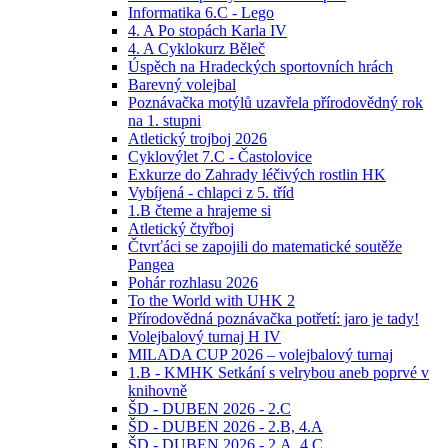
Informatika 6.C - Lego
4. A Po stopách Karla IV
4. A Cyklokurz Běleč
Úspěch na Hradeckých sportovních hrách
Barevný volejbal
Poznávačka motýlů uzavřela přírodovědný rok
na 1. stupni
Atletický trojboj 2026
Cyklovýlet 7.C - Častolovice
Exkurze do Zahrady léčivých rostlin HK
Vybíjená - chlapci z 5. tříd
1.B čteme a hrajeme si
Atletický čtyřboj
Čtvrťáci se zapojili do matematické soutěže
Pangea
Pohár rozhlasu 2026
To the World with UHK 2
Přírodovědná poznávačka potřetí: jaro je tady!
Volejbalový turnaj H IV
MILADA CUP 2026 – volejbalový turnaj
1.B - KMHK Setkání s velrybou aneb poprvé v
knihovně
ŠD - DUBEN 2026 - 2.C
ŠD - DUBEN 2026 - 2.B, 4.A
ŠD - DUBEN 2026 - 2.A, 4.C