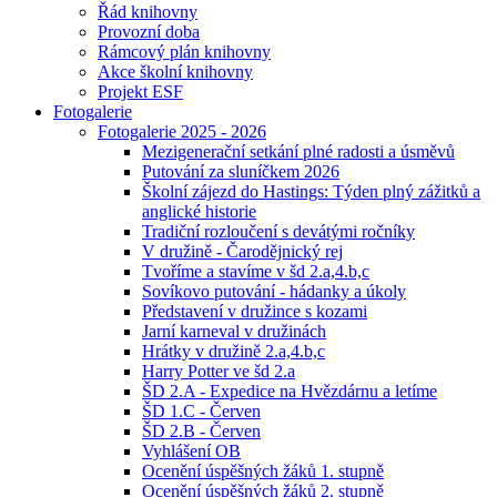
Řád knihovny
Provozní doba
Rámcový plán knihovny
Akce školní knihovny
Projekt ESF
Fotogalerie
Fotogalerie 2025 - 2026
Mezigenerační setkání plné radosti a úsměvů
Putování za sluníčkem 2026
Školní zájezd do Hastings: Týden plný zážitků a
anglické historie
Tradiční rozloučení s devátými ročníky
V družině - Čarodějnický rej
Tvoříme a stavíme v šd 2.a,4.b,c
Sovíkovo putování - hádanky a úkoly
Představení v družince s kozami
Jarní karneval v družinách
Hrátky v družině 2.a,4.b,c
Harry Potter ve šd 2.a
ŠD 2.A - Expedice na Hvězdárnu a letíme
ŠD 1.C - Červen
ŠD 2.B - Červen
Vyhlášení OB
Ocenění úspěšných žáků 1. stupně
Ocenění úspěšných žáků 2. stupně