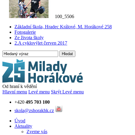
100_5506
Základní škola, Hradec Králové, M. Horákové 258
Fotogalerie
Ze života školy
2.A cyklovýlet červen 2017
Hledat
Od hraní k vědění
Hlavní menu
Levé menu
Skrýt Levé menu
+420
495 703 100
skola@zshorakhk.cz
Úvod
Aktuality
Zveme vás