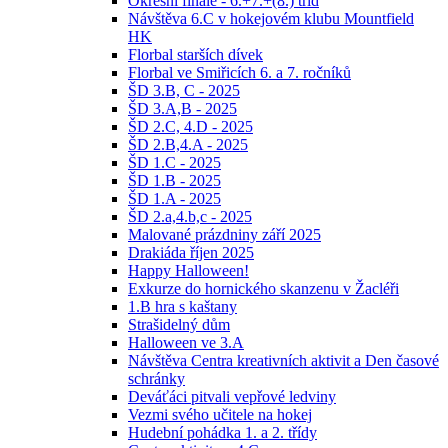
Okresní finále - 6.+7.+(8.) tříd
Návštěva 6.C v hokejovém klubu Mountfield
HK
Florbal starších dívek
Florbal ve Smiřicích 6. a 7. ročníků
ŠD 3.B, C - 2025
ŠD 3.A,B - 2025
ŠD 2.C, 4.D - 2025
ŠD 2.B,4.A - 2025
ŠD 1.C - 2025
ŠD 1.B - 2025
ŠD 1.A - 2025
ŠD 2.a,4.b,c - 2025
Malované prázdniny září 2025
Drakiáda říjen 2025
Happy Halloween!
Exkurze do hornického skanzenu v Žacléři
1.B hra s kaštany
Strašidelný dům
Halloween ve 3.A
Návštěva Centra kreativních aktivit a Den časové
schránky
Deváťáci pitvali vepřové ledviny
Vezmi svého učitele na hokej
Hudební pohádka 1. a 2. třídy