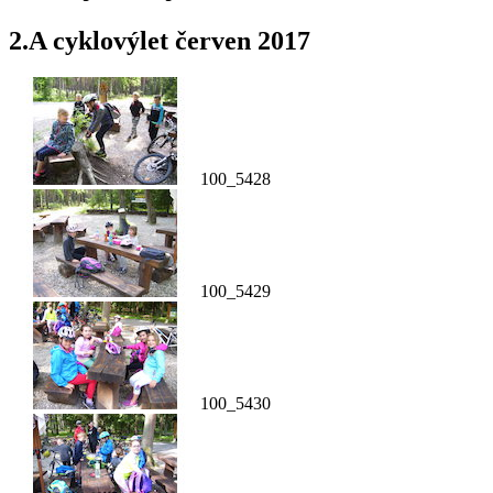
2.A cyklovýlet červen 2017
100_5428
100_5429
100_5430