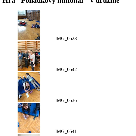
Hra "Pohádkový milionář" v družině
IMG_0528
IMG_0542
IMG_0536
IMG_0541