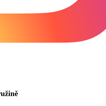
ružině