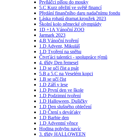
Prvňáčci píšou do mouky
5.C Kurz přežití ve světě financí
Předání finančního daru nadačnímu fondu
Láska rohatá dramat.kroužek 2023
Školní kolo německé olympiády
1D +1A Vánoční ZOO
Jarmark 2023
4.B Vánoční tvoření
1.D Advent, Mikuláš
1.D Tvoření na sněhu
Čtvrťáci talentíci - spolupráce týmů
4. třídy Den řemesel
1.D se učí číst a psát
5.B a 5.C na Veselém kopci
1.B se učí číst
1.D Září v lese
1.D První den ve škole
1.D Podzimní tvoření
1.D Halloween, Dušičky
1.D Den slušného oblečení
1.D Čtení s deváťaky
1.D Barbie den
1.D Adventní věnce
Hodina pohybu navíc
3. třídy HALLOWEEN