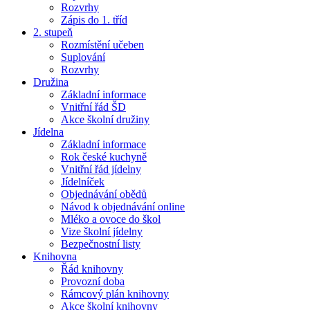
Rozvrhy
Zápis do 1. tříd
2. stupeň
Rozmístění učeben
Suplování
Rozvrhy
Družina
Základní informace
Vnitřní řád ŠD
Akce školní družiny
Jídelna
Základní informace
Rok české kuchyně
Vnitřní řád jídelny
Jídelníček
Objednávání obědů
Návod k objednávání online
Mléko a ovoce do škol
Vize školní jídelny
Bezpečnostní listy
Knihovna
Řád knihovny
Provozní doba
Rámcový plán knihovny
Akce školní knihovny