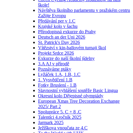
škole!
Návštěva školního parlamentu v pražském centru
Zažijte Evropu
Předávání per v 1.C
Krajské kolo v šachu
Přírodopisná exkurze do Prahy
Deutsch an der Uni 2026
St. Patrick's Day 2026
Vítězství v kin-ballovém turnaji škol
Projekt Srdce 2026
Exkurze do naší školní jídelny
3.A AJ v přírodě
Poznáváme ptáky
Lyžáček 1.A, 1.B, 1.C
1. Vysvědčení 1.B
Fotky Bruslení - 1.B
Slavnostní vyhlášení soutěže Basic Lingua
Okresní kolo Dějepisné olympiády
European Xmas Tree Decoration Exchange
2025/ Part 2
Spolupráce 5. C + 8 .C
Talentíci 4.ročník 2025
Jarmark 2025
Ježíškova vnoučata ze 4.C