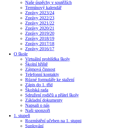
Naše úspěchy v soutěžích
Termínový kalendář
Zprávy 2023/24
Zprávy 2022/23
Zprávy 2021/22
Zprávy 2020/21
Zprávy 2019/20
Zprávy 2018/19
Zprávy 2017/18
Zprávy 2016/17
O škole
Virtuální prohlídka školy
Školní hřiště
Zájmová činnost
Telefonní kontakty
Různé formuláře ke stažení
Zápis do 1. tříd
Školská rada
Sdružení rodičů a přátel školy
Základní dokumenty
Napsali o nás
Naši sponzoři
1. stupeň
Rozmístění učeben na 1. stupni
Suplování