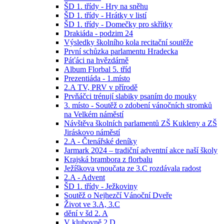
ŠD 1. třídy - Hry na sněhu
ŠD 1. třídy - Hrátky v listí
ŠD 1. třídy - Domečky pro skřítky
Drakiáda - podzim 24
Výsledky školního kola recitační soutěže
První schůzka parlamentu Hradecka
Páťáci na hvězdárně
Album Florbal 5. tříd
Prezentiáda - 1.místo
2.A TV, PRV v přírodě
Prvňáčci trénují slabiky psaním do mouky
3. místo - Soutěž o zdobení vánočních stromků
na Velkém náměstí
Návštěva školních parlamentů ZŠ Kukleny a ZŠ
Jiráskovo náměstí
2.A - Čtenářské deníky
Jarmark 2024 – tradiční adventní akce naší školy
Krajská brambora z florbalu
Ježíškova vnoučata ze 3.C rozdávala radost
2.A - Advent
ŠD 1. třídy - Ježkoviny
Soutěž o Nejhezčí Vánoční Dveře
Život ve 3.A, 3.C
dění v šd 2. A
V klubovně 2.D