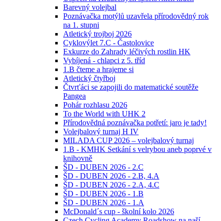
Barevný volejbal
Poznávačka motýlů uzavřela přírodovědný rok
na 1. stupni
Atletický trojboj 2026
Cyklovýlet 7.C - Častolovice
Exkurze do Zahrady léčivých rostlin HK
Vybíjená - chlapci z 5. tříd
1.B čteme a hrajeme si
Atletický čtyřboj
Čtvrťáci se zapojili do matematické soutěže
Pangea
Pohár rozhlasu 2026
To the World with UHK 2
Přírodovědná poznávačka potřetí: jaro je tady!
Volejbalový turnaj H IV
MILADA CUP 2026 – volejbalový turnaj
1.B - KMHK Setkání s velrybou aneb poprvé v
knihovně
ŠD - DUBEN 2026 - 2.C
ŠD - DUBEN 2026 - 2.B, 4.A
ŠD - DUBEN 2026 - 2.A, 4.C
ŠD - DUBEN 2026 - 1.B
ŠD - DUBEN 2026 - 1.A
McDonald´s cup - školní kolo 2026
Czech Cycling Academy Roadshow na naší