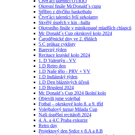
Čtvrťáci talentíci OTRIO
Okresní finále McDonald´s cupu
Stříbro z dívčího basketbalu
Čtvrťáci talentíci řeší sirkolamy
Skvělý úspěch v kin –ballu
Okresního finále v minikopané mladších chlapců
Mc Donald´s Cup okrskové kolo 2024
Čarodějnické dny ve 2. třídách
5.C průkaz cyklisty
Barevný týden
Recitace krajské kolo 2024
1. D Valentýn - VV
1.D Retro den
1.D Naše tělo - PRV + VV
1.D Indiánský týden
1.D Den bláznivých účesů
1.D Bruslení 2024
Mc Donald´s Cup 2024 školní kolo
Objevili jsme volejbal
Fotbal – okrskové kolo 8. a 9. tříd
Volejbalový turnaj Milada Cup
Naši úspěšní recitátoři 2024
4. A. a 4.C Praha exkurze
Retro day
Projektový den Srdce v 8.A a 8.B