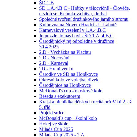
ŠD 1.B
ŠD 1.A,4.B,C - Hrátky v tělocvičně - Člověče,
nezlob se, Kelímková bitva, florbal
Společné tvoření družinkového jarního stromu
Knihovna na Novém Hradci - U Labutě
Karnevalové veselení v 1.A,4.B,C
Jo puzzle, to nás baví - ŠD 1.A, 4.B,C
Čarodějnický rej odpoledne v družince
30.4.2025
2.D - Vycházka na Plachtu
2.D - Nocování
2.D - Karneval
2D - Hraní venku
Čarodky ve ŠD na Horákovce
Okresní kolo ve volejbal dívek
Čarodějnice na Horákovce
McDonald's cup - okrskové kolo
Beseda s exekutorem
Krajská přehlídka dětských recitátorů žáků 2. až
5. tříd
Projekt srdce
McDonald´s cup - školní kolo
Hokej ve škole
Milada Cup 2025
Milada Cup 2025 - 2.A