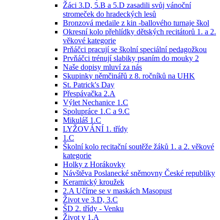
Žáci 3.D, 5.B a 5.D zasadili svůj vánoční
stromeček do hradeckých lesů
Bronzová medaile z kin -ballového turnaje škol
Okresní kolo přehlídky dětských recitátorů 1. a 2.
věkové kategorie
Prňáčci pracují se školní speciální pedagožkou
Prvňáčci trénují slabiky psaním do mouky 2
Naše dopisy mluví za nás
Skupinky němčinářů z 8. ročníků na UHK
St. Patrick's Day
Přespávačka 2.A
Výlet Nechanice 1.C
Spolupráce 1.C a 9.C
Mikuláš 1.C
LYŽOVÁNÍ 1. třídy
1.C
Školní kolo recitační soutěže žáků 1. a 2. věkové
kategorie
Holky z Horákovky
Návštěva Poslanecké sněmovny České republiky
Keramický kroužek
2.A Učíme se v maskách Masopust
Život ve 3.D, 3.C
ŠD 2. třídy - Venku
Život v 1.A