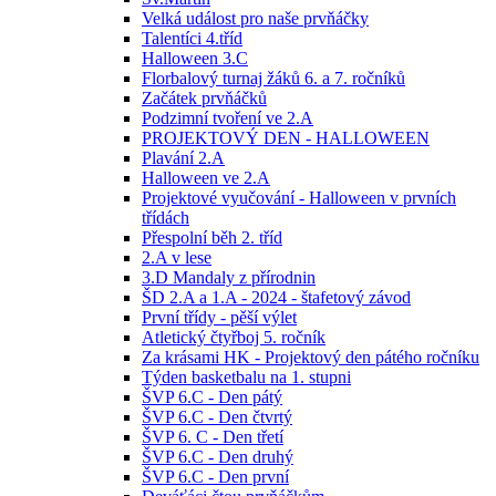
Velká událost pro naše prvňáčky
Talentíci 4.tříd
Halloween 3.C
Florbalový turnaj žáků 6. a 7. ročníků
Začátek prvňáčků
Podzimní tvoření ve 2.A
PROJEKTOVÝ DEN - HALLOWEEN
Plavání 2.A
Halloween ve 2.A
Projektové vyučování - Halloween v prvních
třídách
Přespolní běh 2. tříd
2.A v lese
3.D Mandaly z přírodnin
ŠD 2.A a 1.A - 2024 - štafetový závod
První třídy - pěší výlet
Atletický čtyřboj 5. ročník
Za krásami HK - Projektový den pátého ročníku
Týden basketbalu na 1. stupni
ŠVP 6.C - Den pátý
ŠVP 6.C - Den čtvrtý
ŠVP 6. C - Den třetí
ŠVP 6.C - Den druhý
ŠVP 6.C - Den první