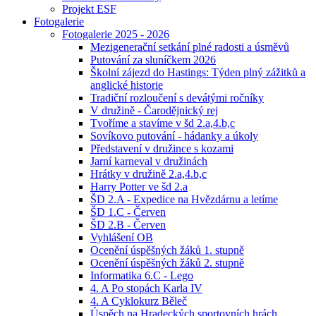
Projekt ESF
Fotogalerie
Fotogalerie 2025 - 2026
Mezigenerační setkání plné radosti a úsměvů
Putování za sluníčkem 2026
Školní zájezd do Hastings: Týden plný zážitků a
anglické historie
Tradiční rozloučení s devátými ročníky
V družině - Čarodějnický rej
Tvoříme a stavíme v šd 2.a,4.b,c
Sovíkovo putování - hádanky a úkoly
Představení v družince s kozami
Jarní karneval v družinách
Hrátky v družině 2.a,4.b,c
Harry Potter ve šd 2.a
ŠD 2.A - Expedice na Hvězdárnu a letíme
ŠD 1.C - Červen
ŠD 2.B - Červen
Vyhlášení OB
Ocenění úspěšných žáků 1. stupně
Ocenění úspěšných žáků 2. stupně
Informatika 6.C - Lego
4. A Po stopách Karla IV
4. A Cyklokurz Běleč
Úspěch na Hradeckých sportovních hrách