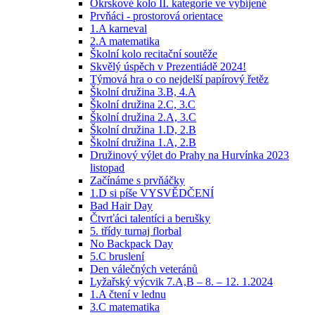
Okrskové kolo II. kategorie ve vybíjené
Prvňáci - prostorová orientace
1.A karneval
2.A matematika
Školní kolo recitační soutěže
Skvělý úspěch v Prezentiádě 2024!
Týmová hra o co nejdelší papírový řetěz
Školní družina 3.B, 4.A
Školní družina 2.C, 3.C
Školní družina 2.A, 3.C
Školní družina 1.D, 2.B
Školní družina 1.A, 2.B
Družinový výlet do Prahy na Hurvínka 2023
listopad
Začínáme s prvňáčky
1.D si píše VYSVĚDČENÍ
Bad Hair Day
Čtvrťáci talentíci a berušky
5. třídy turnaj florbal
No Backpack Day
5.C bruslení
Den válečných veteránů
Lyžařský výcvik 7.A,B – 8. – 12. 1.2024
1.A čtení v lednu
3.C matematika