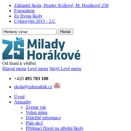
Základní škola, Hradec Králové, M. Horákové 258
Fotogalerie
Ze života školy
Cyklovýlet 2015 - 2.C
Hledat
Od hraní k vědění
Hlavní menu
Levé menu
Skrýt Levé menu
+420
495 703 100
skola@zshorakhk.cz
Úvod
Aktuality
Zveme vás
Volná místa
Důležité informace
Plán akcí
Přijímací řízení na střední školy