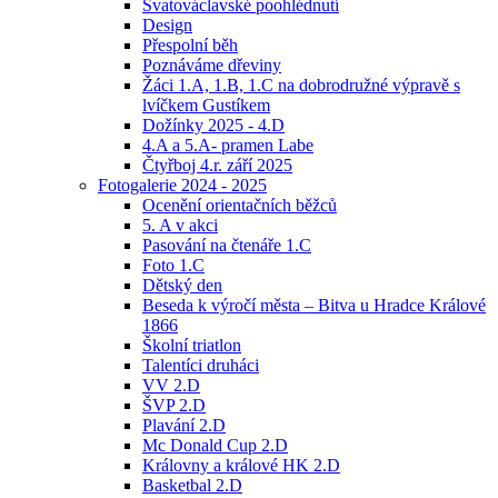
Svatováclavské poohlédnutí
Design
Přespolní běh
Poznáváme dřeviny
Žáci 1.A, 1.B, 1.C na dobrodružné výpravě s
lvíčkem Gustíkem
Dožínky 2025 - 4.D
4.A a 5.A- pramen Labe
Čtyřboj 4.r. září 2025
Fotogalerie 2024 - 2025
Ocenění orientačních běžců
5. A v akci
Pasování na čtenáře 1.C
Foto 1.C
Dětský den
Beseda k výročí města – Bitva u Hradce Králové
1866
Školní triatlon
Talentíci druháci
VV 2.D
ŠVP 2.D
Plavání 2.D
Mc Donald Cup 2.D
Královny a králové HK 2.D
Basketbal 2.D