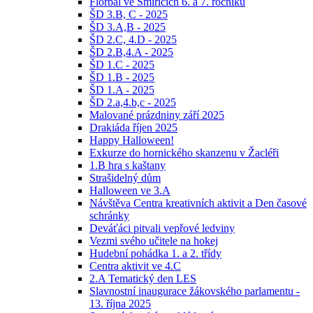
Florbal ve Smiřicích 6. a 7. ročníků
ŠD 3.B, C - 2025
ŠD 3.A,B - 2025
ŠD 2.C, 4.D - 2025
ŠD 2.B,4.A - 2025
ŠD 1.C - 2025
ŠD 1.B - 2025
ŠD 1.A - 2025
ŠD 2.a,4.b,c - 2025
Malované prázdniny září 2025
Drakiáda říjen 2025
Happy Halloween!
Exkurze do hornického skanzenu v Žacléři
1.B hra s kaštany
Strašidelný dům
Halloween ve 3.A
Návštěva Centra kreativních aktivit a Den časové
schránky
Deváťáci pitvali vepřové ledviny
Vezmi svého učitele na hokej
Hudební pohádka 1. a 2. třídy
Centra aktivit ve 4.C
2.A Tematický den LES
Slavnostní inaugurace žákovského parlamentu -
13. října 2025