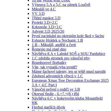
To the World with UHK
Výprava 5.A a 5.C na zámek Loučeň
Mikuláš ve 4.C
VV 3.D
Třídní maskot 3.D
Projekt 3.D+2.C
Krkonoše 3.D+3.C
Advent 3.D 2025/26
První zacinkání na okresním kole škol v šachu
Exkurze Hrádek u Nechanic 1.B
1.B - Mikuláš, andělé a čerti
Řemeslo má zlaté dno
Návštěva 8.A v Labské SOŠ a SOU Pardubice
1.C zdobila stromek pro vánoční trhy
Bramborové florbalky
Víte, jak vypadá ryba uvnitř?
Máme šachové talenty, jen se ještě musí narodit
Zdobení adventních věnců v 1.C
European Xmas Tree Decoration Exchange 2025
3.A + 4.C Part I
Vánoční pečení s rodiči ve 3.B
Okresní finále - 6.+7.+(8.) tříd
Návštěva 6.C v hokejovém klubu Mountfield
HK
Florbal starších dívek