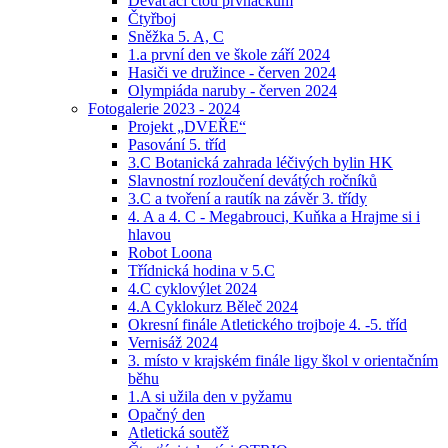
Deváťáci čtou prvňáčkům
Čtyřboj
Sněžka 5. A, C
1.a první den ve škole září 2024
Hasiči ve družince - červen 2024
Olympiáda naruby - červen 2024
Fotogalerie 2023 - 2024
Projekt „DVEŘE“
Pasování 5. tříd
3.C Botanická zahrada léčivých bylin HK
Slavnostní rozloučení devátých ročníků
3.C a tvoření a rautík na závěr 3. třídy
4. A a 4. C - Megabrouci, Kuňka a Hrajme si i
hlavou
Robot Loona
Třídnická hodina v 5.C
4.C cyklovýlet 2024
4.A Cyklokurz Běleč 2024
Okresní finále Atletického trojboje 4. -5. tříd
Vernisáž 2024
3. místo v krajském finále ligy škol v orientačním
běhu
1.A si užila den v pyžamu
Opačný den
Atletická soutěž