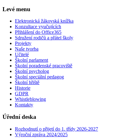
Levé menu
Elektronická žákovská knížka
Konzultace vyučujících
Přihlášení do Office365
Sdružení rodičů a přátel školy
Projekty
Naše tvorba
Učitelé
Školní parlament
Školní poradenské pracoviště
Školní psycholog
Školní speciální pedagog
Školní hřiště
Historie
GDPR
Whistleblowing
Kontakty
Úřední deska
Rozhodnutí o přijetí do 1. třídy 2026-2027
Výroční zpráva 2024/2025