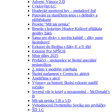
Advent, Vánoce 2.D
Cyklovýlet 6.C
Hradecké sportovní hry – medailové žně
Putování za sluníčkem-letos i s deštníky a
pláštěnkami
Projekt "Mít tak pejska"
Beseda s hokejisty Hradce Králové přilákala
desítky žáků
Šatna pro dívky v novém kabátě – díky panu
školníkovi!
Exkurze do Berlína s žáky 8. a 9. tříd
Exkurze Pce SPŠCH
Mistr dílny 2025
Prvňáčci – spolupráce se školní speciální
pedagožkou
2. místo v modrém volejbalu
Školní parlament v Centru kr. aktivit
Angličtina v akci!
Výpravy za historií: školní exkurze napříč
ročníky
Severní vítr je krutý a nezapomíná – McDonald´s
B
Mít tak pejska 5.B a 5.D
Vyhodnocení čtvrtletního Sovíka pro prvňáčky
ŠD 1.C