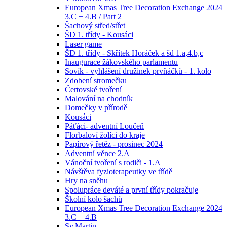
European Xmas Tree Decoration Exchange 2024
3.C + 4.B / Part 2
Šachový střed/střet
ŠD 1. třídy - Kousáci
Laser game
ŠD 1. třídy - Skřítek Horáček a šd 1.a,4.b,c
Inaugurace žákovského parlamentu
Sovík - vyhlášení družinek prvňáčků - 1. kolo
Zdobení stromečku
Čertovské tvoření
Malování na chodník
Domečky v přírodě
Kousáci
Páťáci- adventní Loučeň
Florbaloví žolíci do kraje
Papírový řetěz - prosinec 2024
Adventní věnce 2.A
Vánoční tvoření s rodiči - 1.A
Návštěva fyzioterapeutky ve třídě
Hry na sněhu
Spolupráce deváté a první třídy pokračuje
Školní kolo šachů
European Xmas Tree Decoration Exchange 2024
3.C + 4.B
Sv.Martin