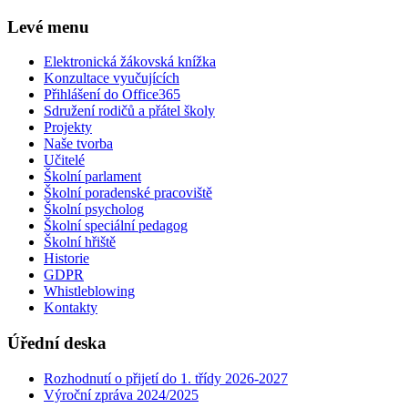
Levé menu
Elektronická žákovská knížka
Konzultace vyučujících
Přihlášení do Office365
Sdružení rodičů a přátel školy
Projekty
Naše tvorba
Učitelé
Školní parlament
Školní poradenské pracoviště
Školní psycholog
Školní speciální pedagog
Školní hřiště
Historie
GDPR
Whistleblowing
Kontakty
Úřední deska
Rozhodnutí o přijetí do 1. třídy 2026-2027
Výroční zpráva 2024/2025