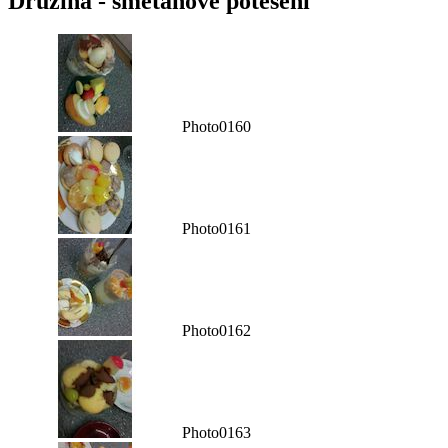
Družina - smetanové potěšení
Photo0160
Photo0161
Photo0162
Photo0163