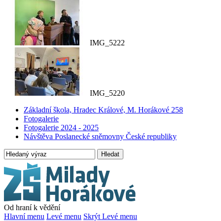
IMG_5222
IMG_5220
Základní škola, Hradec Králové, M. Horákové 258
Fotogalerie
Fotogalerie 2024 - 2025
Návštěva Poslanecké sněmovny České republiky
Hledat
Od hraní k vědění
Hlavní menu
Levé menu
Skrýt Levé menu