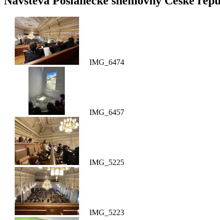
Návštěva Poslanecké sněmovny České repu
IMG_6474
IMG_6457
IMG_5225
IMG_5223