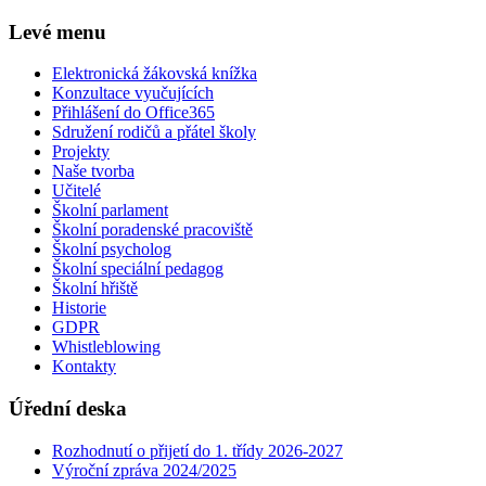
Levé menu
Elektronická žákovská knížka
Konzultace vyučujících
Přihlášení do Office365
Sdružení rodičů a přátel školy
Projekty
Naše tvorba
Učitelé
Školní parlament
Školní poradenské pracoviště
Školní psycholog
Školní speciální pedagog
Školní hřiště
Historie
GDPR
Whistleblowing
Kontakty
Úřední deska
Rozhodnutí o přijetí do 1. třídy 2026-2027
Výroční zpráva 2024/2025