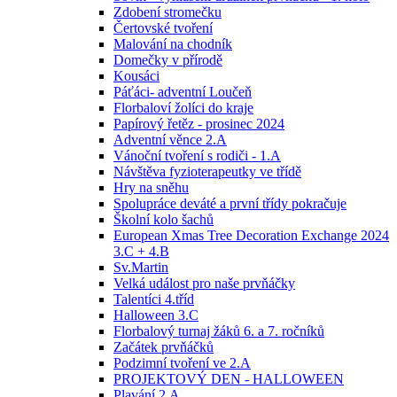
Zdobení stromečku
Čertovské tvoření
Malování na chodník
Domečky v přírodě
Kousáci
Páťáci- adventní Loučeň
Florbaloví žolíci do kraje
Papírový řetěz - prosinec 2024
Adventní věnce 2.A
Vánoční tvoření s rodiči - 1.A
Návštěva fyzioterapeutky ve třídě
Hry na sněhu
Spolupráce deváté a první třídy pokračuje
Školní kolo šachů
European Xmas Tree Decoration Exchange 2024
3.C + 4.B
Sv.Martin
Velká událost pro naše prvňáčky
Talentíci 4.tříd
Halloween 3.C
Florbalový turnaj žáků 6. a 7. ročníků
Začátek prvňáčků
Podzimní tvoření ve 2.A
PROJEKTOVÝ DEN - HALLOWEEN
Plavání 2.A