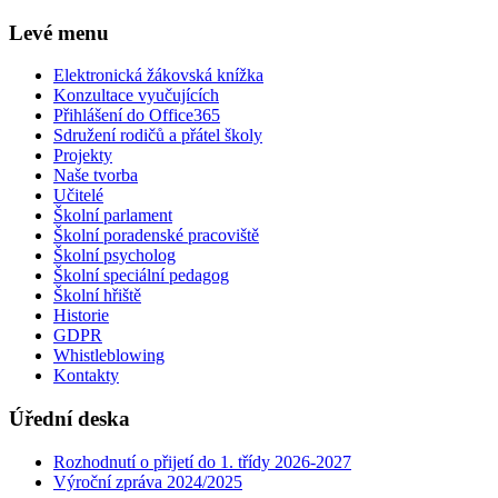
Levé menu
Elektronická žákovská knížka
Konzultace vyučujících
Přihlášení do Office365
Sdružení rodičů a přátel školy
Projekty
Naše tvorba
Učitelé
Školní parlament
Školní poradenské pracoviště
Školní psycholog
Školní speciální pedagog
Školní hřiště
Historie
GDPR
Whistleblowing
Kontakty
Úřední deska
Rozhodnutí o přijetí do 1. třídy 2026-2027
Výroční zpráva 2024/2025