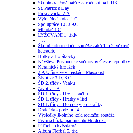
Skupinky němčinářů z 8. ročníků na UHK
St. Patrick's Day
Přespávačka 2.A
Výlet Nechanice 1.C
Spolupráce 1.C a 9.C
Mikuláš 1.C
LYŽOVÁNÍ 1. třídy
1.C
Školní kolo recitační soutěže žáků 1. a 2. věkové
kategorie
Holky z Horákovky
Návštěva Poslanecké sněmovny České republiky
Keramický kroužek
2.A Učíme se v maskách Masopust
Život ve 3.D, 3.C
ŠD 2. třídy - Venku
Život v 1.A
ŠD 1. třídy - Hry na sněhu
ŠD 1. třídy - Hrátky v listí
ŠD 1. třídy - Domečky pro skřítky
Drakiáda - podzim 24
Výsledky školního kola recitační soutěže
První schůzka parlamentu Hradecka
Páťáci na hvězdárně
Album Florbal 5. tříd