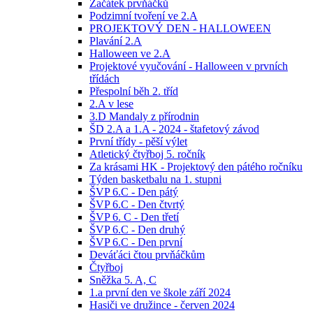
Začátek prvňáčků
Podzimní tvoření ve 2.A
PROJEKTOVÝ DEN - HALLOWEEN
Plavání 2.A
Halloween ve 2.A
Projektové vyučování - Halloween v prvních
třídách
Přespolní běh 2. tříd
2.A v lese
3.D Mandaly z přírodnin
ŠD 2.A a 1.A - 2024 - štafetový závod
První třídy - pěší výlet
Atletický čtyřboj 5. ročník
Za krásami HK - Projektový den pátého ročníku
Týden basketbalu na 1. stupni
ŠVP 6.C - Den pátý
ŠVP 6.C - Den čtvrtý
ŠVP 6. C - Den třetí
ŠVP 6.C - Den druhý
ŠVP 6.C - Den první
Deváťáci čtou prvňáčkům
Čtyřboj
Sněžka 5. A, C
1.a první den ve škole září 2024
Hasiči ve družince - červen 2024