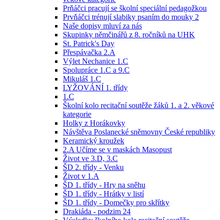
Prňáčci pracují se školní speciální pedagožkou
Prvňáčci trénují slabiky psaním do mouky 2
Naše dopisy mluví za nás
Skupinky němčinářů z 8. ročníků na UHK
St. Patrick's Day
Přespávačka 2.A
Výlet Nechanice 1.C
Spolupráce 1.C a 9.C
Mikuláš 1.C
LYŽOVÁNÍ 1. třídy
1.C
Školní kolo recitační soutěže žáků 1. a 2. věkové
kategorie
Holky z Horákovky
Návštěva Poslanecké sněmovny České republiky
Keramický kroužek
2.A Učíme se v maskách Masopust
Život ve 3.D, 3.C
ŠD 2. třídy - Venku
Život v 1.A
ŠD 1. třídy - Hry na sněhu
ŠD 1. třídy - Hrátky v listí
ŠD 1. třídy - Domečky pro skřítky
Drakiáda - podzim 24