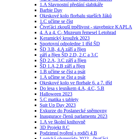
1.A Slavnostní předání slabikáře
Barbie Day
Okrskové kolo florbalu starších žáků
1.C učíme se číst
Čtvrťáci zkouší trpělivost - stavebnice KAPLA
4. A a 4. C- Muzeum řemesel Letohrad
Keramický kroužek 2023
Sportovní odpoledne 1 tříd ŠD
ŠD 3.B, 4.A září a říjen
září a říjen ŠD 2.D, 2.C a 3.C
ŠD 2.A, 3.C září a říjen
ŠD 1.A,2.B září a říjen
1.B učíme se číst a psát
1.A učíme se číst a psát
Okrskové kolo ve florbale 6. a 7. tříd
Do lesa s lesníkem 4.A, 4.C, 5.B
Halloween 2023
5.C matika s tablety
Suit Up Day 2023
Exkurze do Poslanecké sněmovny
Inaugurace členů parlamentu 2023
1.A ve školní knihovně
3D Projekt 8.C
Podzimní tvoření s rodiči 4.B
Logická olympiáda 2023 - čtvrťáci