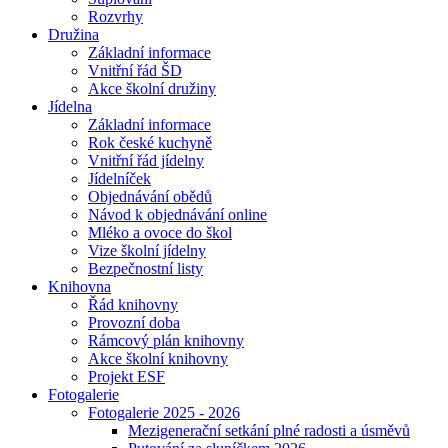
Rozvrhy
Družina
Základní informace
Vnitřní řád ŠD
Akce školní družiny
Jídelna
Základní informace
Rok české kuchyně
Vnitřní řád jídelny
Jídelníček
Objednávání obědů
Návod k objednávání online
Mléko a ovoce do škol
Vize školní jídelny
Bezpečnostní listy
Knihovna
Řád knihovny
Provozní doba
Rámcový plán knihovny
Akce školní knihovny
Projekt ESF
Fotogalerie
Fotogalerie 2025 - 2026
Mezigenerační setkání plné radosti a úsměvů