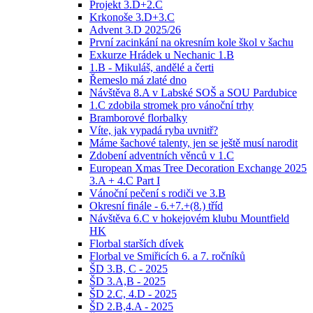
Projekt 3.D+2.C
Krkonoše 3.D+3.C
Advent 3.D 2025/26
První zacinkání na okresním kole škol v šachu
Exkurze Hrádek u Nechanic 1.B
1.B - Mikuláš, andělé a čerti
Řemeslo má zlaté dno
Návštěva 8.A v Labské SOŠ a SOU Pardubice
1.C zdobila stromek pro vánoční trhy
Bramborové florbalky
Víte, jak vypadá ryba uvnitř?
Máme šachové talenty, jen se ještě musí narodit
Zdobení adventních věnců v 1.C
European Xmas Tree Decoration Exchange 2025
3.A + 4.C Part I
Vánoční pečení s rodiči ve 3.B
Okresní finále - 6.+7.+(8.) tříd
Návštěva 6.C v hokejovém klubu Mountfield
HK
Florbal starších dívek
Florbal ve Smiřicích 6. a 7. ročníků
ŠD 3.B, C - 2025
ŠD 3.A,B - 2025
ŠD 2.C, 4.D - 2025
ŠD 2.B,4.A - 2025