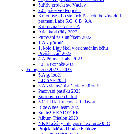
5.třídy projekt sv. Václav
2.C práce ve dvojicích
Krkonoše - Po stopách Posledního závodu k
prameni Labe 5.C+8.B+9.A
Knihovna 9.A čte 1.A
Atletika 4.třídy 2023
Putování za sluníčkem 2022
1.A v přírodě
1. kolo Ligy škol v orientačním běhu
Prvňáci září 2023
4.A Pramen Labe 2023
4.C Krkonoše 2023
Fotogalerie 2022 - 2023
5.A se loučí
3.D ŠVP 2023
3.A výletování a škola v přírodě
Pasování páťáků 2023
Sportovní den 6. tříd
5.C UHK Hrajeme si i hlavou
RideWheel team 2023
Soutěž HRADEČEK
Album Triatlon 2023
NKP Ležáky - dějepisná exkurze 9. C
Projekt Město Hradec Králové