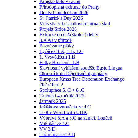
Krajské kolo v šachu
Přírodopisná exkurze do Prahy
Deutsch an der Uni 2026
St. Patrick's Day 2026
Vítězství v kin-ballovém turnaji škol
Projekt Srdce 2026
Exkurze do naší školní jídelny
3.A AJ v přírodě
Poznáváme ptáky
Lyžáček 1.A, 1.B, 1.C
1. Vysvědčení 1.B
Fotky Bruslení - 1.B
Slavnostní vyhlášení soutěže Basic Lingua
Okresní kolo Dějepisné olympiády
European Xmas Tree Decoration Exchange
2025/ Part 2
Spolupráce 5. C + 8 .C
Talentíci 4.ročník 2025
Jarmark 2025
Ježíškova vnoučata ze 4.C
To the World with UHK
Výprava 5.A a 5.C na zámek Loučeň
Mikuláš ve 4.C
VV 3.D
Třídní maskot 3.D