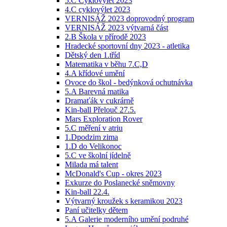
5.C Cyklovýlet 2023
4.C cyklovýlet 2023
VERNISÁŽ 2023 doprovodný program
VERNISÁŽ 2023 výtvarná část
2.B Škola v přírodě 2023
Hradecké sportovní dny 2023 - atletika
Dětský den 1.tříd
Matematika v běhu 7.C,D
4.A křídové umění
Ovoce do škol - bedýnková ochutnávka
5.A Barevná matika
Dramaťák v cukrárně
Kin-ball Přelouč 27.5.
Mars Exploration Rover
5.C měření v atriu
1.Dpodzim zima
1.D do Velikonoc
5.C ve školní jídelně
Milada má talent
McDonald's Cup - okres 2023
Exkurze do Poslanecké sněmovny
Kin-ball 22.4.
Výtvarný kroužek s keramikou 2023
Paní učitelky dětem
5.A Galerie moderního umění podruhé