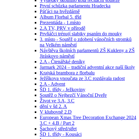
Výsledky školního kola recitační soutěže
První schůzka parlamentu Hradecka
Páťáci na hvězdárně
Album Florbal 5. tříd
Prezentiáda - 1.místo
2.A TV, PRV v přírodě
Prvňáčci trénují slabiky psaním do mouky
3. místo - Soutěž o zdobení vánočních stromků
na Velkém náměstí
Návštěva školních parlamentů ZŠ Kukleny a ZŠ
Jiráskovo náměstí
2.A - Čtenářské deníky
Jarmark 2024 – tradiční adventní akce naší školy
Krajská brambora z florbalu
Ježíškova vnoučata ze 3.C rozdávala radost
2.A - Advent
ŠD 1. třídy - Ježkoviny
Soutěž o Nejhezčí Vánoční Dveře
Život ve 3.A, 3.C
dění v šd 2. A
V klubovně 2.D
European Xmas Tree Decoration Exchange 2024
3.C + 4.B / Part 2
Šachový střed/střet
ŠD 1. třídy - Kousáci