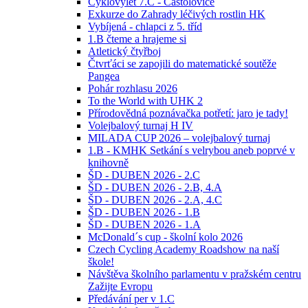
Cyklovýlet 7.C - Častolovice
Exkurze do Zahrady léčivých rostlin HK
Vybíjená - chlapci z 5. tříd
1.B čteme a hrajeme si
Atletický čtyřboj
Čtvrťáci se zapojili do matematické soutěže
Pangea
Pohár rozhlasu 2026
To the World with UHK 2
Přírodovědná poznávačka potřetí: jaro je tady!
Volejbalový turnaj H IV
MILADA CUP 2026 – volejbalový turnaj
1.B - KMHK Setkání s velrybou aneb poprvé v
knihovně
ŠD - DUBEN 2026 - 2.C
ŠD - DUBEN 2026 - 2.B, 4.A
ŠD - DUBEN 2026 - 2.A, 4.C
ŠD - DUBEN 2026 - 1.B
ŠD - DUBEN 2026 - 1.A
McDonald´s cup - školní kolo 2026
Czech Cycling Academy Roadshow na naší
škole!
Návštěva školního parlamentu v pražském centru
Zažijte Evropu
Předávání per v 1.C