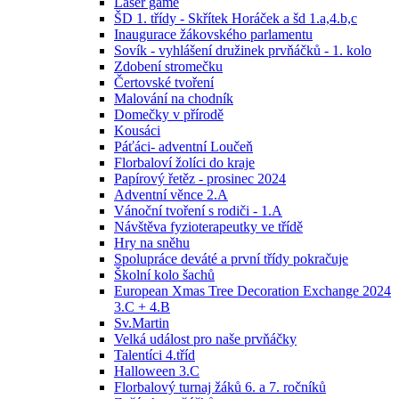
Laser game
ŠD 1. třídy - Skřítek Horáček a šd 1.a,4.b,c
Inaugurace žákovského parlamentu
Sovík - vyhlášení družinek prvňáčků - 1. kolo
Zdobení stromečku
Čertovské tvoření
Malování na chodník
Domečky v přírodě
Kousáci
Páťáci- adventní Loučeň
Florbaloví žolíci do kraje
Papírový řetěz - prosinec 2024
Adventní věnce 2.A
Vánoční tvoření s rodiči - 1.A
Návštěva fyzioterapeutky ve třídě
Hry na sněhu
Spolupráce deváté a první třídy pokračuje
Školní kolo šachů
European Xmas Tree Decoration Exchange 2024
3.C + 4.B
Sv.Martin
Velká událost pro naše prvňáčky
Talentíci 4.tříd
Halloween 3.C
Florbalový turnaj žáků 6. a 7. ročníků