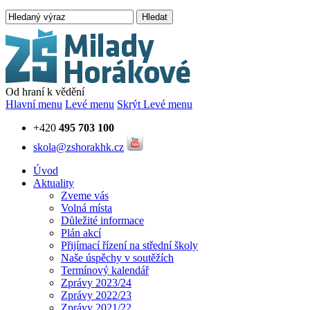
Hledat
Od hraní k vědění
Hlavní menu
Levé menu
Skrýt Levé menu
+420
495 703 100
skola@zshorakhk.cz
Úvod
Aktuality
Zveme vás
Volná místa
Důležité informace
Plán akcí
Přijímací řízení na střední školy
Naše úspěchy v soutěžích
Termínový kalendář
Zprávy 2023/24
Zprávy 2022/23
Zprávy 2021/22