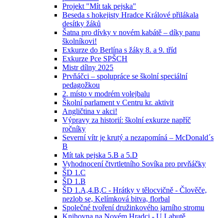
Projekt "Mít tak pejska"
Beseda s hokejisty Hradce Králové přilákala
desítky žáků
Šatna pro dívky v novém kabátě – díky panu
školníkovi!
Exkurze do Berlína s žáky 8. a 9. tříd
Exkurze Pce SPŠCH
Mistr dílny 2025
Prvňáčci – spolupráce se školní speciální
pedagožkou
2. místo v modrém volejbalu
Školní parlament v Centru kr. aktivit
Angličtina v akci!
Výpravy za historií: školní exkurze napříč
ročníky
Severní vítr je krutý a nezapomíná – McDonald´s
B
Mít tak pejska 5.B a 5.D
Vyhodnocení čtvrtletního Sovíka pro prvňáčky
ŠD 1.C
ŠD 1.B
ŠD 1.A,4.B,C - Hrátky v tělocvičně - Člověče,
nezlob se, Kelímková bitva, florbal
Společné tvoření družinkového jarního stromu
Knihovna na Novém Hradci - U Labutě