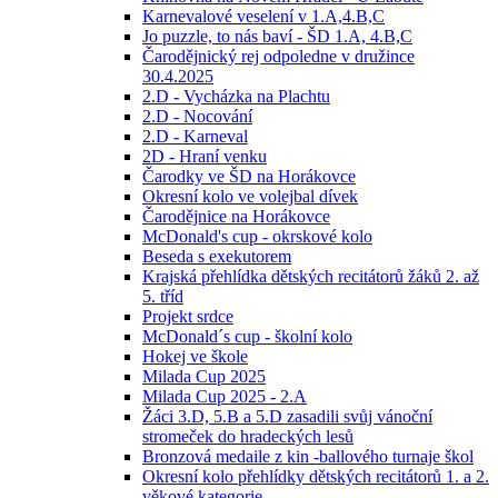
Karnevalové veselení v 1.A,4.B,C
Jo puzzle, to nás baví - ŠD 1.A, 4.B,C
Čarodějnický rej odpoledne v družince
30.4.2025
2.D - Vycházka na Plachtu
2.D - Nocování
2.D - Karneval
2D - Hraní venku
Čarodky ve ŠD na Horákovce
Okresní kolo ve volejbal dívek
Čarodějnice na Horákovce
McDonald's cup - okrskové kolo
Beseda s exekutorem
Krajská přehlídka dětských recitátorů žáků 2. až
5. tříd
Projekt srdce
McDonald´s cup - školní kolo
Hokej ve škole
Milada Cup 2025
Milada Cup 2025 - 2.A
Žáci 3.D, 5.B a 5.D zasadili svůj vánoční
stromeček do hradeckých lesů
Bronzová medaile z kin -ballového turnaje škol
Okresní kolo přehlídky dětských recitátorů 1. a 2.
věkové kategorie