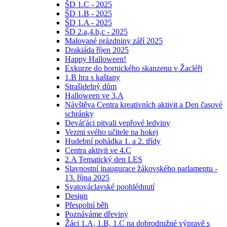
ŠD 1.C - 2025
ŠD 1.B - 2025
ŠD 1.A - 2025
ŠD 2.a,4.b,c - 2025
Malované prázdniny září 2025
Drakiáda říjen 2025
Happy Halloween!
Exkurze do hornického skanzenu v Žacléři
1.B hra s kaštany
Strašidelný dům
Halloween ve 3.A
Návštěva Centra kreativních aktivit a Den časové
schránky
Deváťáci pitvali vepřové ledviny
Vezmi svého učitele na hokej
Hudební pohádka 1. a 2. třídy
Centra aktivit ve 4.C
2.A Tematický den LES
Slavnostní inaugurace žákovského parlamentu -
13. října 2025
Svatováclavské poohlédnutí
Design
Přespolní běh
Poznáváme dřeviny
Žáci 1.A, 1.B, 1.C na dobrodružné výpravě s