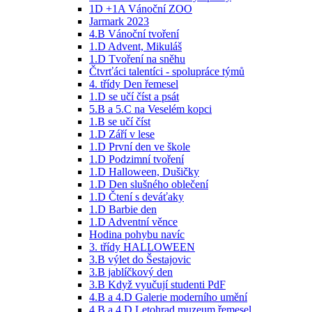
1D +1A Vánoční ZOO
Jarmark 2023
4.B Vánoční tvoření
1.D Advent, Mikuláš
1.D Tvoření na sněhu
Čtvrťáci talentíci - spolupráce týmů
4. třídy Den řemesel
1.D se učí číst a psát
5.B a 5.C na Veselém kopci
1.B se učí číst
1.D Září v lese
1.D První den ve škole
1.D Podzimní tvoření
1.D Halloween, Dušičky
1.D Den slušného oblečení
1.D Čtení s deváťaky
1.D Barbie den
1.D Adventní věnce
Hodina pohybu navíc
3. třídy HALLOWEEN
3.B výlet do Šestajovic
3.B jablíčkový den
3.B Když vyučují studenti PdF
4.B a 4.D Galerie moderního umění
4.B a 4.D Letohrad muzeum řemesel