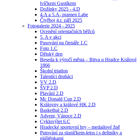
lvíčkem Gustíkem
Dožínky 2025 - 4.D
4.A a 5.A- pramen Labe
Čtyřboj 4.r. září 2025
Fotogalerie 2024 - 2025
Ocenění orientačních běžců
5. A v akci
Pasování na čtenáře 1.C
Foto 1.C
Dětský den
Beseda k výročí města – Bitva u Hradce Králové
1866
Školní triatlon
Talentíci druháci
VV 2.D
ŠVP 2.D
Plavání 2.D
Mc Donald Cup 2.D
Královny a králové HK 2.D
Basketbal 2.D
Advent, Vánoce 2.D
Cyklovýlet 6.C
Hradecké sportovní hry – medailové žně
Putování za sluníčkem-letos i s deštníky a
pláštěnkami