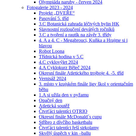
Olympiáda naruby - červen 2024
Fotogalerie 2023 - 2024
Projekt „DVEŘE“
Pasování 5. tříd
3.C Botanická zahrada léčivých bylin HK
Slavnostní rozloučení devátých ročníků
3.C a tvoření a rautík na závěr 3. třídy
4. A a 4. C - Megabrouci, Kuňka a Hrajme si i
hlavou
Robot Loona
Třídnická hodina v 5.C
4.C cyklovýlet 2024
4.A Cyklokurz Běleč 2024
Okresní finále Atletického trojboje 4. -5. tříd
Vernisáž 2024
3. místo v krajském finále ligy škol v orientačním
běhu
1.A si užila den v pyžamu
Opačný den
Atletická soutěž
Čtvrťáci talentíci OTRIO
Okresní finále McDonald´s cupu
Stříbro z dívčího basketbalu
Čtvrťáci talentíci řeší sirkolamy
Skvělý úspěch v kin –ballu