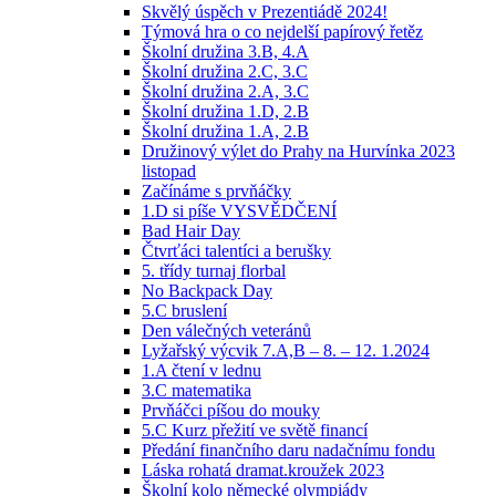
Skvělý úspěch v Prezentiádě 2024!
Týmová hra o co nejdelší papírový řetěz
Školní družina 3.B, 4.A
Školní družina 2.C, 3.C
Školní družina 2.A, 3.C
Školní družina 1.D, 2.B
Školní družina 1.A, 2.B
Družinový výlet do Prahy na Hurvínka 2023
listopad
Začínáme s prvňáčky
1.D si píše VYSVĚDČENÍ
Bad Hair Day
Čtvrťáci talentíci a berušky
5. třídy turnaj florbal
No Backpack Day
5.C bruslení
Den válečných veteránů
Lyžařský výcvik 7.A,B – 8. – 12. 1.2024
1.A čtení v lednu
3.C matematika
Prvňáčci píšou do mouky
5.C Kurz přežití ve světě financí
Předání finančního daru nadačnímu fondu
Láska rohatá dramat.kroužek 2023
Školní kolo německé olympiády