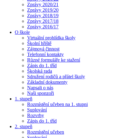
Zprávy 2020/21
Zprávy 2019/20
Zprávy 2018/19
Zprávy 2017/18
Zprávy 2016/17
O škole
Virtuální prohlídka školy
Školní hřiště
Zájmová činnost
Telefonní kontakty
Různé formuláře ke stažení
Zápis do 1. tříd
Školská rada
Sdružení rodičů a přátel školy
Základní dokumenty
Napsali o nás
Naši sponzoři
1. stupeň
Rozmístění učeben na 1. stupni
Suplování
Rozvrhy
Zápis do 1. tříd
2. stupeň
Rozmístění učeben
Suplování