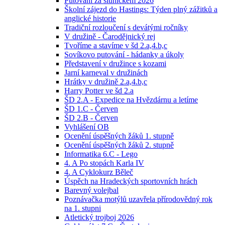
Putování za sluníčkem 2026
Školní zájezd do Hastings: Týden plný zážitků a
anglické historie
Tradiční rozloučení s devátými ročníky
V družině - Čarodějnický rej
Tvoříme a stavíme v šd 2.a,4.b,c
Sovíkovo putování - hádanky a úkoly
Představení v družince s kozami
Jarní karneval v družinách
Hrátky v družině 2.a,4.b,c
Harry Potter ve šd 2.a
ŠD 2.A - Expedice na Hvězdárnu a letíme
ŠD 1.C - Červen
ŠD 2.B - Červen
Vyhlášení OB
Ocenění úspěšných žáků 1. stupně
Ocenění úspěšných žáků 2. stupně
Informatika 6.C - Lego
4. A Po stopách Karla IV
4. A Cyklokurz Běleč
Úspěch na Hradeckých sportovních hrách
Barevný volejbal
Poznávačka motýlů uzavřela přírodovědný rok
na 1. stupni
Atletický trojboj 2026