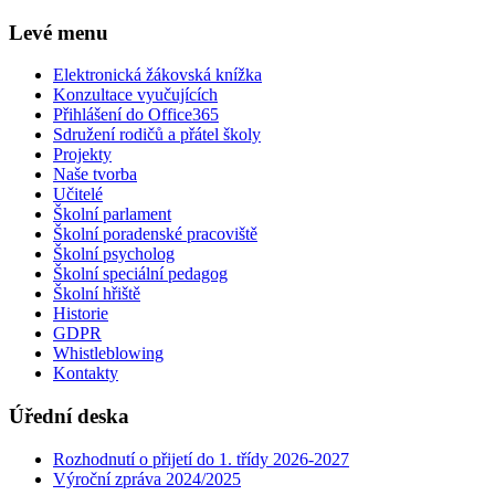
Levé menu
Elektronická žákovská knížka
Konzultace vyučujících
Přihlášení do Office365
Sdružení rodičů a přátel školy
Projekty
Naše tvorba
Učitelé
Školní parlament
Školní poradenské pracoviště
Školní psycholog
Školní speciální pedagog
Školní hřiště
Historie
GDPR
Whistleblowing
Kontakty
Úřední deska
Rozhodnutí o přijetí do 1. třídy 2026-2027
Výroční zpráva 2024/2025