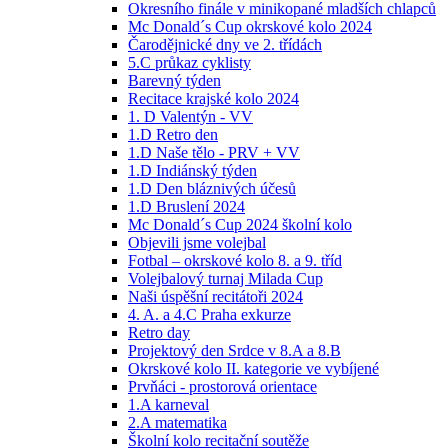
Okresního finále v minikopané mladších chlapců
Mc Donald´s Cup okrskové kolo 2024
Čarodějnické dny ve 2. třídách
5.C průkaz cyklisty
Barevný týden
Recitace krajské kolo 2024
1. D Valentýn - VV
1.D Retro den
1.D Naše tělo - PRV + VV
1.D Indiánský týden
1.D Den bláznivých účesů
1.D Bruslení 2024
Mc Donald´s Cup 2024 školní kolo
Objevili jsme volejbal
Fotbal – okrskové kolo 8. a 9. tříd
Volejbalový turnaj Milada Cup
Naši úspěšní recitátoři 2024
4. A. a 4.C Praha exkurze
Retro day
Projektový den Srdce v 8.A a 8.B
Okrskové kolo II. kategorie ve vybíjené
Prvňáci - prostorová orientace
1.A karneval
2.A matematika
Školní kolo recitační soutěže