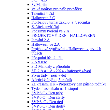
3.C + 4.B
Sv.Martin
Velká událost pro naše prvňáčky
Talentíci 4.tříd
Halloween 3.C
Florbalový turnaj žáků 6. a 7. ročníků
Začátek prvňáčků
Podzimní tvoření ve 2.A
PROJEKTOVÝ DEN - HALLOWEEN
Plavání 2.A
Halloween ve 2.A
Projektové vyučování - Halloween v prvních
třídách
Přespolní běh 2. tříd
2.A v lese
3.D Mandaly z přírodnin
ŠD 2.A a 1.A - 2024 - štafetový závod
První třídy - pěší výlet
Atletický čtyřboj 5. ročník
Za krásami HK - Projektový den pátého ročníku
Týden basketbalu na 1. stupni
ŠVP 6.C - Den pátý
ŠVP 6.C - Den čtvrtý
ŠVP 6. C - Den třetí
ŠVP 6.C - Den druhý