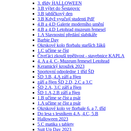
3. třídy HALLOWEEN
3.B výlet do Šestajovic
3.B jablíčkový den
3.B Když vyučují studenti PdF
4.B a 4.D Galerie moderního umění
4.B a 4.D Letohrad muzeum řemesel
1.A Slavnostní předání slabikáře
Barbie Day
Okrskové kolo florbalu starších žáků
1.C učíme se číst
Čtvrťáci zkouší trpělivost - stavebnice KAPLA
4. A a 4. C- Muzeum řemesel Letohrad
Keramický kroužek 2023
Sportovní odpoledne 1 tříd ŠD
ŠD 3.B, 4.A září a říjen
září a říjen ŠD 2.D, 2.C a 3.C
ŠD 2.A, 3.C září a říjen
ŠD 1.A,2.B září a říjen
1.B učíme se číst a psát
1.A učíme se číst a psát
Okrskové kolo ve florbale 6. a 7. tříd
Do lesa s lesníkem 4.A, 4.C, 5.B
Halloween 2023
5.C matika s tablety
Suit Up Day 2023