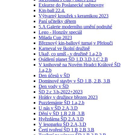
Exkurze do Poslanecké sněmovny
Kin-ball 22.4.
Výtvarný kroužek s keramikou 2023
Paní učitelky dětem
5.A Galerie moderního umění podruhé
Lego - Honzův speciál
Milada Cup 2023
Březnový kin-ballový turnaj v Přelouči
Karneval ve školní družině
Ukaž, co umíš - v družině 1.a,2.b
Osídlení planet ŠD 1.D,3.D,1.C,2.B
V knihovně na Novém Hradci Králové ŠD
1.a,2.b
Den účesů v ŠD
Dominové stavby v ŠD 1.B, 2.B, 3.B
Den vody v ŠD
ŠD 2.c 3.b-2022+2023
Hrátky v družince březen 2023
Puzzlemánie ŠD 1.a,2.b
U nás v ŠD 2.A,3.D
Dění v ŠD 1.B 2.B .3.B
Hvězdárna ŠD 2.A,3.D
V lesoparku ŠD 2.A,3.D
Čertí tvoření ŠD 1.B 2.B 3.B