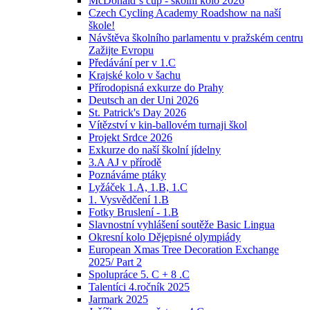
McDonald´s cup - školní kolo 2026
Czech Cycling Academy Roadshow na naší
škole!
Návštěva školního parlamentu v pražském centru
Zažijte Evropu
Předávání per v 1.C
Krajské kolo v šachu
Přírodopisná exkurze do Prahy
Deutsch an der Uni 2026
St. Patrick's Day 2026
Vítězství v kin-ballovém turnaji škol
Projekt Srdce 2026
Exkurze do naší školní jídelny
3.A AJ v přírodě
Poznáváme ptáky
Lyžáček 1.A, 1.B, 1.C
1. Vysvědčení 1.B
Fotky Bruslení - 1.B
Slavnostní vyhlášení soutěže Basic Lingua
Okresní kolo Dějepisné olympiády
European Xmas Tree Decoration Exchange
2025/ Part 2
Spolupráce 5. C + 8 .C
Talentíci 4.ročník 2025
Jarmark 2025