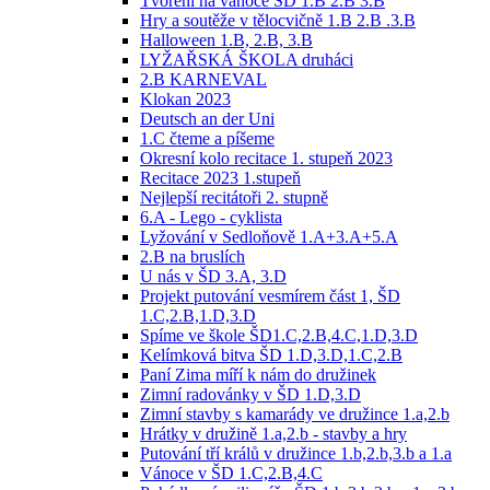
Tvoření na vánoce ŠD 1.B 2.B 3.B
Hry a soutěže v tělocvičně 1.B 2.B .3.B
Halloween 1.B, 2.B, 3.B
LYŽAŘSKÁ ŠKOLA druháci
2.B KARNEVAL
Klokan 2023
Deutsch an der Uni
1.C čteme a píšeme
Okresní kolo recitace 1. stupeň 2023
Recitace 2023 1.stupeň
Nejlepší recitátoři 2. stupně
6.A - Lego - cyklista
Lyžování v Sedloňově 1.A+3.A+5.A
2.B na bruslích
U nás v ŠD 3.A, 3.D
Projekt putování vesmírem část 1, ŠD
1.C,2.B,1.D,3.D
Spíme ve škole ŠD1.C,2.B,4.C,1.D,3.D
Kelímková bitva ŠD 1.D,3.D,1.C,2.B
Paní Zima míří k nám do družinek
Zimní radovánky v ŠD 1.D,3.D
Zimní stavby s kamarády ve družince 1.a,2.b
Hrátky v družině 1.a,2.b - stavby a hry
Putování tří králů v družince 1.b,2.b,3.b a 1.a
Vánoce v ŠD 1.C,2.B,4.C