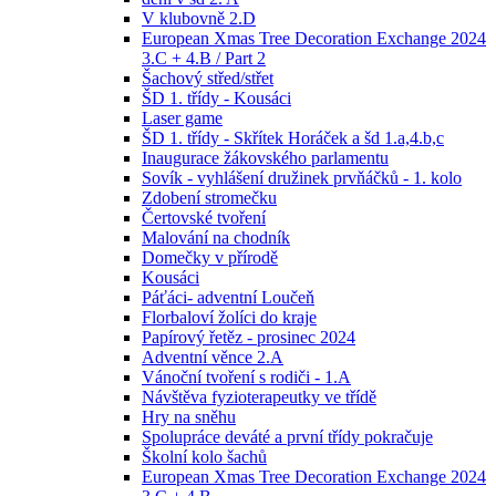
V klubovně 2.D
European Xmas Tree Decoration Exchange 2024
3.C + 4.B / Part 2
Šachový střed/střet
ŠD 1. třídy - Kousáci
Laser game
ŠD 1. třídy - Skřítek Horáček a šd 1.a,4.b,c
Inaugurace žákovského parlamentu
Sovík - vyhlášení družinek prvňáčků - 1. kolo
Zdobení stromečku
Čertovské tvoření
Malování na chodník
Domečky v přírodě
Kousáci
Páťáci- adventní Loučeň
Florbaloví žolíci do kraje
Papírový řetěz - prosinec 2024
Adventní věnce 2.A
Vánoční tvoření s rodiči - 1.A
Návštěva fyzioterapeutky ve třídě
Hry na sněhu
Spolupráce deváté a první třídy pokračuje
Školní kolo šachů
European Xmas Tree Decoration Exchange 2024