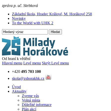
zpráva p. uč. Skrbková
Základní škola, Hradec Králové, M. Horákové 258
Novinky
To the World with UHK 2
Hledat
Od hraní k vědění
Hlavní menu
Levé menu
Skrýt Levé menu
+420
495 703 100
skola@zshorakhk.cz
Úvod
Aktuality
Zveme vás
Volná místa
Důležité informace
Plán akcí