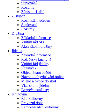
Suplování
Rozvrhy
Zápis do 1. tříd
2. stupeň
Rozmístění učeben
Suplování
Rozvrhy
Družina
Základní informace
Vnitřní řád ŠD
Akce školní družiny
Jídelna
Základní informace
Rok české kuchyně
Vnitřní řád jídelny
Jídelníček
Objednávání obědů
Návod k objednávání online
Mléko a ovoce do škol
Vize školní jídelny
Bezpečnostní listy
Knihovna
Řád knihovny
Provozní doba
Rámcový plán knihovny