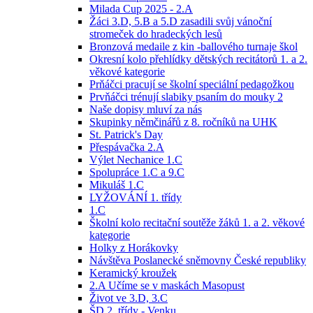
Milada Cup 2025 - 2.A
Žáci 3.D, 5.B a 5.D zasadili svůj vánoční
stromeček do hradeckých lesů
Bronzová medaile z kin -ballového turnaje škol
Okresní kolo přehlídky dětských recitátorů 1. a 2.
věkové kategorie
Prňáčci pracují se školní speciální pedagožkou
Prvňáčci trénují slabiky psaním do mouky 2
Naše dopisy mluví za nás
Skupinky němčinářů z 8. ročníků na UHK
St. Patrick's Day
Přespávačka 2.A
Výlet Nechanice 1.C
Spolupráce 1.C a 9.C
Mikuláš 1.C
LYŽOVÁNÍ 1. třídy
1.C
Školní kolo recitační soutěže žáků 1. a 2. věkové
kategorie
Holky z Horákovky
Návštěva Poslanecké sněmovny České republiky
Keramický kroužek
2.A Učíme se v maskách Masopust
Život ve 3.D, 3.C
ŠD 2. třídy - Venku