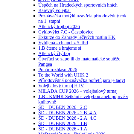
Úspěch na Hradeckých sportovních hrách
Barevný volejbal
Poznávačka motýlů uzavřela přírodovědný rok
na 1. stupni
Atletický trojboj 2026
Cyklovýlet 7.C - Častolovice
Exkurze do Zahrady léčivých rostlin HK
Vybíjená - chlapci z 5. tříd
1.B čteme a hrajeme si
Atletický čtyřboj
Čtvrťáci se zapojili do matematické soutěže
Pangea
Pohár rozhlasu 2026
To the World with UHK 2
Přírodovědná poznávačka potřetí: jaro je tady!
Volejbalový turnaj H IV
MILADA CUP 2026 – volejbalový turnaj
1.B - KMHK Setkání s velrybou aneb poprvé v
knihovně
ŠD - DUBEN 2026 - 2.C
ŠD - DUBEN 2026 - 2.B, 4.A
ŠD - DUBEN 2026 - 2.A, 4.C
ŠD - DUBEN 2026 - 1.B
ŠD - DUBEN 2026 - 1.A