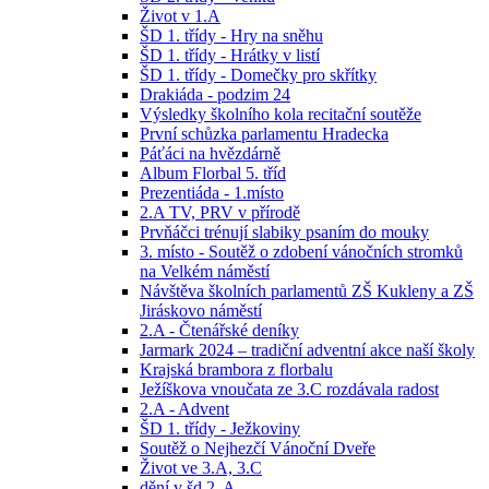
Život v 1.A
ŠD 1. třídy - Hry na sněhu
ŠD 1. třídy - Hrátky v listí
ŠD 1. třídy - Domečky pro skřítky
Drakiáda - podzim 24
Výsledky školního kola recitační soutěže
První schůzka parlamentu Hradecka
Páťáci na hvězdárně
Album Florbal 5. tříd
Prezentiáda - 1.místo
2.A TV, PRV v přírodě
Prvňáčci trénují slabiky psaním do mouky
3. místo - Soutěž o zdobení vánočních stromků
na Velkém náměstí
Návštěva školních parlamentů ZŠ Kukleny a ZŠ
Jiráskovo náměstí
2.A - Čtenářské deníky
Jarmark 2024 – tradiční adventní akce naší školy
Krajská brambora z florbalu
Ježíškova vnoučata ze 3.C rozdávala radost
2.A - Advent
ŠD 1. třídy - Ježkoviny
Soutěž o Nejhezčí Vánoční Dveře
Život ve 3.A, 3.C
dění v šd 2. A