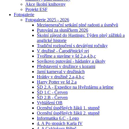
Akce školní knihovny
Projekt ESF
Fotogalerie
Fotogalerie 2025 - 2026
Mezigenerační setkání plné radosti a úsměvů
Putování za sluníčkem 2026
Školní zájezd do Hastings: Týden plný zážitků a
anglické historie
Tradiční rozloučení s devátými ročníky
V družině - Čarodějnický rej
Tvoříme a stavíme v šd 2.a,4.b,c
Sovíkovo putování - hádanky a úkoly
Představení v družince s kozami
Jarní karneval v družinách
Hrátky v družině 2.a,4.b,c
Harry Potter ve šd 2.a
ŠD 2.A - Expedice na Hvězdárnu a letíme
ŠD 1.C - Červen
ŠD 2.B - Červen
Vyhlášení OB
Ocenění úspěšných žáků 1. stupně
Ocenění úspěšných žáků 2. stupně
Informatika 6.C - Lego
4. A Po stopách Karla IV
4. A Cyklokurz Běleč