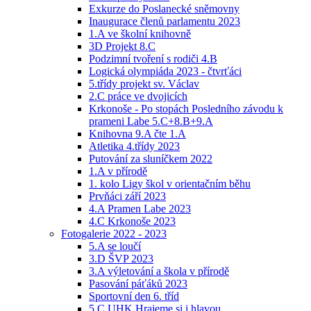
Exkurze do Poslanecké sněmovny
Inaugurace členů parlamentu 2023
1.A ve školní knihovně
3D Projekt 8.C
Podzimní tvoření s rodiči 4.B
Logická olympiáda 2023 - čtvrťáci
5.třídy projekt sv. Václav
2.C práce ve dvojicích
Krkonoše - Po stopách Posledního závodu k
prameni Labe 5.C+8.B+9.A
Knihovna 9.A čte 1.A
Atletika 4.třídy 2023
Putování za sluníčkem 2022
1.A v přírodě
1. kolo Ligy škol v orientačním běhu
Prvňáci září 2023
4.A Pramen Labe 2023
4.C Krkonoše 2023
Fotogalerie 2022 - 2023
5.A se loučí
3.D ŠVP 2023
3.A výletování a škola v přírodě
Pasování páťáků 2023
Sportovní den 6. tříd
5.C UHK Hrajeme si i hlavou