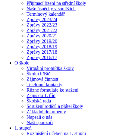
Přijímací řízení na střední školy
Naše úspěchy v soutěžích
Termínový kalendář
Zprávy 2023/24
Zprávy 2022/23
Zprávy 2021/22
Zprávy 2020/21
Zprávy 2019/20
Zprávy 2018/19
Zprávy 2017/18
Zprávy 2016/17
O škole
Virtuální prohlídka školy
Školní hřiště
Zájmová činnost
Telefonní kontakty
Různé formuláře ke stažení
Zápis do 1. tříd
Školská rada
Sdružení rodičů a přátel školy
Základní dokumenty
Napsali o nás
Naši sponzoři
1. stupeň
Rozmístění učeben na 1. stupni