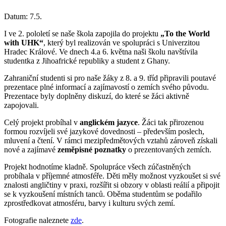
Datum:
7.5.
I ve 2. pololetí se naše škola zapojila do projektu
„To the World
with UHK“
, který byl realizován ve spolupráci s Univerzitou
Hradec Králové. Ve dnech 4.a 6. května naši školu navštívila
studentka z Jihoafrické republiky a student z Ghany.
Zahraniční studenti si pro naše žáky z 8. a 9. tříd připravili poutavé
prezentace plné informací a zajímavostí o zemích svého původu.
Prezentace byly doplněny diskuzí, do které se žáci aktivně
zapojovali.
Celý projekt probíhal v
anglickém jazyce
. Žáci tak přirozenou
formou rozvíjeli své jazykové dovednosti – především poslech,
mluvení a čtení. V rámci mezipředmětových vztahů zároveň získali
nové a zajímavé
zeměpisné poznatky
o prezentovaných zemích.
Projekt hodnotíme kladně. Spolupráce všech zúčastněných
probíhala v příjemné atmosféře. Děti měly možnost vyzkoušet si své
znalosti angličtiny v praxi, rozšířit si obzory v oblasti reálií a připojit
se k vyzkoušení místních tanců. Oběma studentům se podařilo
zprostředkovat atmosféru, barvy i kulturu svých zemí.
Fotografie naleznete
zde
.