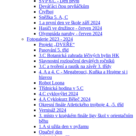
ŠVP 6.C - Den první
Deváťáci čtou prvňáčkům
Čtyřboj
Sněžka 5. A, C
1.a první den ve škole září 2024
Hasiči ve družince - červen 2024
Olympiáda naruby - červen 2024
Fotogalerie 2023 - 2024
Projekt „DVEŘE“
Pasování 5. tříd
3.C Botanická zahrada léčivých bylin HK
Slavnostní rozloučení devátých ročníků
3.C a tvoření a rautík na závěr 3. třídy
4. A a 4. C - Megabrouci, Kuňka a Hrajme si i
hlavou
Robot Loona
Třídnická hodina v 5.C
4.C cyklovýlet 2024
4.A Cyklokurz Běleč 2024
Okresní finále Atletického trojboje 4. -5. tříd
Vernisáž 2024
3. místo v krajském finále ligy škol v orientačním
běhu
1.A si užila den v pyžamu
Opačný den