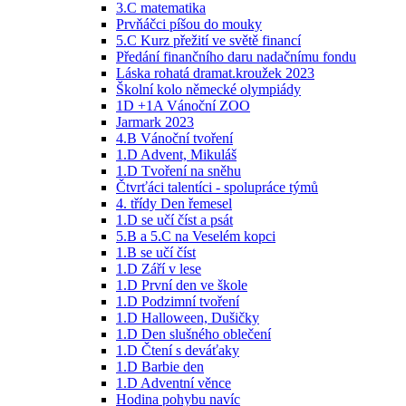
3.C matematika
Prvňáčci píšou do mouky
5.C Kurz přežití ve světě financí
Předání finančního daru nadačnímu fondu
Láska rohatá dramat.kroužek 2023
Školní kolo německé olympiády
1D +1A Vánoční ZOO
Jarmark 2023
4.B Vánoční tvoření
1.D Advent, Mikuláš
1.D Tvoření na sněhu
Čtvrťáci talentíci - spolupráce týmů
4. třídy Den řemesel
1.D se učí číst a psát
5.B a 5.C na Veselém kopci
1.B se učí číst
1.D Září v lese
1.D První den ve škole
1.D Podzimní tvoření
1.D Halloween, Dušičky
1.D Den slušného oblečení
1.D Čtení s deváťaky
1.D Barbie den
1.D Adventní věnce
Hodina pohybu navíc