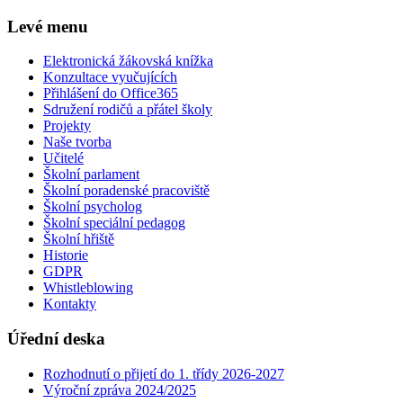
Levé menu
Elektronická žákovská knížka
Konzultace vyučujících
Přihlášení do Office365
Sdružení rodičů a přátel školy
Projekty
Naše tvorba
Učitelé
Školní parlament
Školní poradenské pracoviště
Školní psycholog
Školní speciální pedagog
Školní hřiště
Historie
GDPR
Whistleblowing
Kontakty
Úřední deska
Rozhodnutí o přijetí do 1. třídy 2026-2027
Výroční zpráva 2024/2025