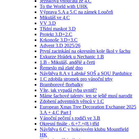
Ježíškova vnoučata ze 4.C
To the World with UHK
Výprava 5.A a 5.C na zámek Loučeň
Mikuláš ve 4.C
VV 3.D
Třídní maskot 3.D
Projekt 3.D+2.C
Krkonoše 3.D+3.C
Advent 3.D 2025/26
První zacinkání na okresním kole škol v šachu
Exkurze Hrádek u Nechanic 1.B
1.B - Mikuláš, andělé a čerti
Řemeslo má zlaté dno
Návštěva 8.A v Labské SOŠ a SOU Pardubice
1.C zdobila stromek pro vánoční trhy
Bramborové florbalky
Víte, jak vypadá ryba uvnitř?
Máme šachové talenty, jen se ještě musí narodit
Zdobení adventních věnců v 1.C
European Xmas Tree Decoration Exchange 2025
3.A + 4.C Part I
Vánoční pečení s rodiči ve 3.B
Okresní finále - 6.+7.+(8.) tříd
Návštěva 6.C v hokejovém klubu Mountfield
HK