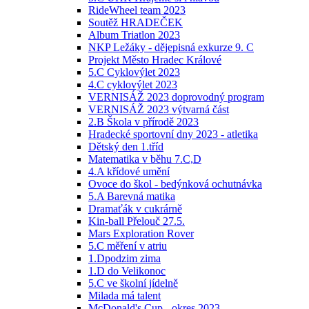
RideWheel team 2023
Soutěž HRADEČEK
Album Triatlon 2023
NKP Ležáky - dějepisná exkurze 9. C
Projekt Město Hradec Králové
5.C Cyklovýlet 2023
4.C cyklovýlet 2023
VERNISÁŽ 2023 doprovodný program
VERNISÁŽ 2023 výtvarná část
2.B Škola v přírodě 2023
Hradecké sportovní dny 2023 - atletika
Dětský den 1.tříd
Matematika v běhu 7.C,D
4.A křídové umění
Ovoce do škol - bedýnková ochutnávka
5.A Barevná matika
Dramaťák v cukrárně
Kin-ball Přelouč 27.5.
Mars Exploration Rover
5.C měření v atriu
1.Dpodzim zima
1.D do Velikonoc
5.C ve školní jídelně
Milada má talent
McDonald's Cup - okres 2023