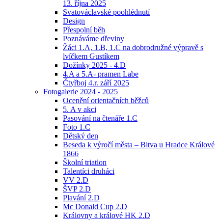
13. října 2025
Svatováclavské poohlédnutí
Design
Přespolní běh
Poznáváme dřeviny
Žáci 1.A, 1.B, 1.C na dobrodružné výpravě s
lvíčkem Gustíkem
Dožínky 2025 - 4.D
4.A a 5.A- pramen Labe
Čtyřboj 4.r. září 2025
Fotogalerie 2024 - 2025
Ocenění orientačních běžců
5. A v akci
Pasování na čtenáře 1.C
Foto 1.C
Dětský den
Beseda k výročí města – Bitva u Hradce Králové
1866
Školní triatlon
Talentíci druháci
VV 2.D
ŠVP 2.D
Plavání 2.D
Mc Donald Cup 2.D
Královny a králové HK 2.D