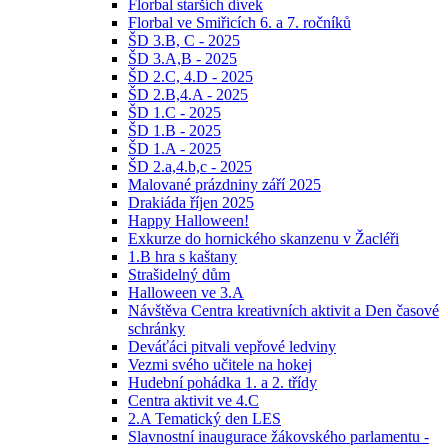
Florbal starších dívek
Florbal ve Smiřicích 6. a 7. ročníků
ŠD 3.B, C - 2025
ŠD 3.A,B - 2025
ŠD 2.C, 4.D - 2025
ŠD 2.B,4.A - 2025
ŠD 1.C - 2025
ŠD 1.B - 2025
ŠD 1.A - 2025
ŠD 2.a,4.b,c - 2025
Malované prázdniny září 2025
Drakiáda říjen 2025
Happy Halloween!
Exkurze do hornického skanzenu v Žacléři
1.B hra s kaštany
Strašidelný dům
Halloween ve 3.A
Návštěva Centra kreativních aktivit a Den časové
schránky
Deváťáci pitvali vepřové ledviny
Vezmi svého učitele na hokej
Hudební pohádka 1. a 2. třídy
Centra aktivit ve 4.C
2.A Tematický den LES
Slavnostní inaugurace žákovského parlamentu -