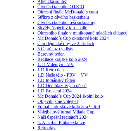
Atletická soutěž
Čtvrťáci talentíci OTRIO
Okresní finále McDonald´s cupu
Stříbro z dívčího basketbalu
Čtvrťáci talentíci řeší sirkolamy
Skvělý úspěch v kin –ballu
Okresního finále v minikopané mladších chlapců
Mc Donald´s Cup okrskové kolo 2024
Čarodějnické dny ve 2. třídách
5.C průkaz cyklisty
Barevný týden
Recitace krajské kolo 2024
1. D Valentýn - VV
1.D Retro den
1.D Naše tělo - PRV + VV
1.D Indiánský týden
1.D Den bláznivých účesů
1.D Bruslení 2024
Mc Donald´s Cup 2024 školní kolo
Objevili jsme volejbal
Fotbal – okrskové kolo 8. a 9. tříd
Volejbalový turnaj Milada Cup
Naši úspěšní recitátoři 2024
4. A. a 4.C Praha exkurze
Retro day