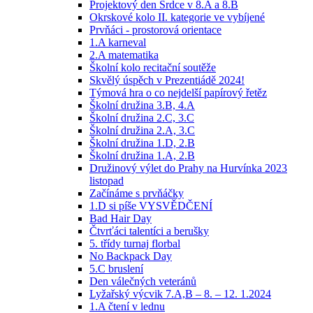
Projektový den Srdce v 8.A a 8.B
Okrskové kolo II. kategorie ve vybíjené
Prvňáci - prostorová orientace
1.A karneval
2.A matematika
Školní kolo recitační soutěže
Skvělý úspěch v Prezentiádě 2024!
Týmová hra o co nejdelší papírový řetěz
Školní družina 3.B, 4.A
Školní družina 2.C, 3.C
Školní družina 2.A, 3.C
Školní družina 1.D, 2.B
Školní družina 1.A, 2.B
Družinový výlet do Prahy na Hurvínka 2023
listopad
Začínáme s prvňáčky
1.D si píše VYSVĚDČENÍ
Bad Hair Day
Čtvrťáci talentíci a berušky
5. třídy turnaj florbal
No Backpack Day
5.C bruslení
Den válečných veteránů
Lyžařský výcvik 7.A,B – 8. – 12. 1.2024
1.A čtení v lednu