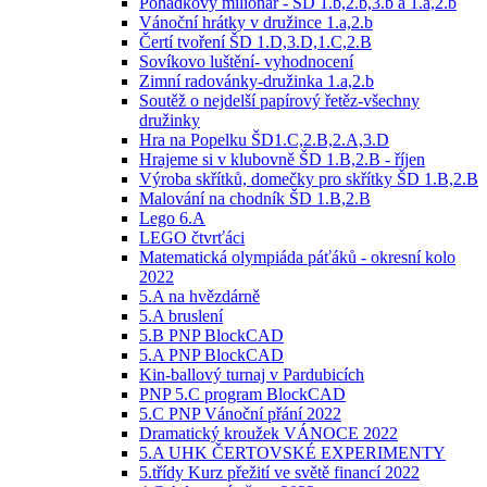
Pohádkový milionář - ŠD 1.b,2.b,3.b a 1.a,2.b
Vánoční hrátky v družince 1.a,2.b
Čertí tvoření ŠD 1.D,3.D,1.C,2.B
Sovíkovo luštění- vyhodnocení
Zimní radovánky-družinka 1.a,2.b
Soutěž o nejdelší papírový řetěz-všechny
družinky
Hra na Popelku ŠD1.C,2.B,2.A,3.D
Hrajeme si v klubovně ŠD 1.B,2.B - říjen
Výroba skřítků, domečky pro skřítky ŠD 1.B,2.B
Malování na chodník ŠD 1.B,2.B
Lego 6.A
LEGO čtvrťáci
Matematická olympiáda páťáků - okresní kolo
2022
5.A na hvězdárně
5.A bruslení
5.B PNP BlockCAD
5.A PNP BlockCAD
Kin-ballový turnaj v Pardubicích
PNP 5.C program BlockCAD
5.C PNP Vánoční přání 2022
Dramatický kroužek VÁNOCE 2022
5.A UHK ČERTOVSKÉ EXPERIMENTY
5.třídy Kurz přežití ve světě financí 2022