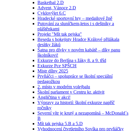
Basketbal 2.D
Advent, Vánoce 2.D
Cyklovýlet 6.C
Hradecké sportovní hry – medailové žně
Putování za sluníčkem-letos i s deštníky a
pláštěnkami
Projekt "Mít tak pejska"
Beseda s hokejisty Hradce Králové přilákala
desítky žáků
Šatna pro dívky v novém kabátě – díky panu
školníkovi!
Exkurze do Berlína s žáky 8. a 9. tříd
Exkurze Pce SPŠCH
Mistr dílny 2025
Prvňáčci – spolupráce se školní speciální
pedagožkou
2. místo v modrém volejbalu
Školní parlament v Centru kr. aktivit
Angličtina v akci!
Výpravy za historií: školní exkurze napříč
ročníky
Severní vítr je krutý a nezapomíná – McDonald´s
B
Mít tak pejska 5.B a 5.D
Vyhodnocení čtvrtletního Sovíka pro prvňáčky