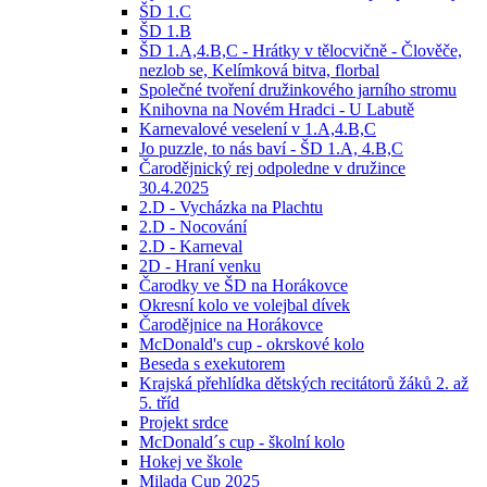
ŠD 1.C
ŠD 1.B
ŠD 1.A,4.B,C - Hrátky v tělocvičně - Člověče,
nezlob se, Kelímková bitva, florbal
Společné tvoření družinkového jarního stromu
Knihovna na Novém Hradci - U Labutě
Karnevalové veselení v 1.A,4.B,C
Jo puzzle, to nás baví - ŠD 1.A, 4.B,C
Čarodějnický rej odpoledne v družince
30.4.2025
2.D - Vycházka na Plachtu
2.D - Nocování
2.D - Karneval
2D - Hraní venku
Čarodky ve ŠD na Horákovce
Okresní kolo ve volejbal dívek
Čarodějnice na Horákovce
McDonald's cup - okrskové kolo
Beseda s exekutorem
Krajská přehlídka dětských recitátorů žáků 2. až
5. tříd
Projekt srdce
McDonald´s cup - školní kolo
Hokej ve škole
Milada Cup 2025