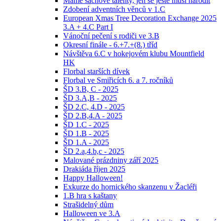
Máme šachové talenty, jen se ještě musí narodit
Zdobení adventních věnců v 1.C
European Xmas Tree Decoration Exchange 2025
3.A + 4.C Part I
Vánoční pečení s rodiči ve 3.B
Okresní finále - 6.+7.+(8.) tříd
Návštěva 6.C v hokejovém klubu Mountfield
HK
Florbal starších dívek
Florbal ve Smiřicích 6. a 7. ročníků
ŠD 3.B, C - 2025
ŠD 3.A,B - 2025
ŠD 2.C, 4.D - 2025
ŠD 2.B,4.A - 2025
ŠD 1.C - 2025
ŠD 1.B - 2025
ŠD 1.A - 2025
ŠD 2.a,4.b,c - 2025
Malované prázdniny září 2025
Drakiáda říjen 2025
Happy Halloween!
Exkurze do hornického skanzenu v Žacléři
1.B hra s kaštany
Strašidelný dům
Halloween ve 3.A