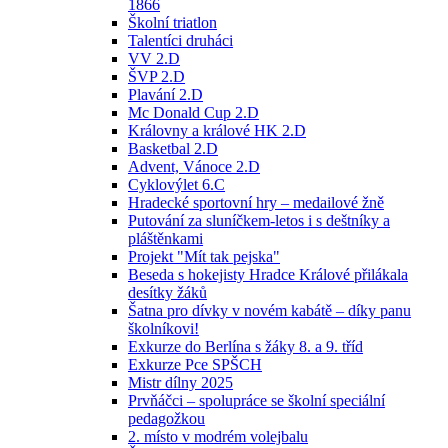
1866
Školní triatlon
Talentíci druháci
VV 2.D
ŠVP 2.D
Plavání 2.D
Mc Donald Cup 2.D
Královny a králové HK 2.D
Basketbal 2.D
Advent, Vánoce 2.D
Cyklovýlet 6.C
Hradecké sportovní hry – medailové žně
Putování za sluníčkem-letos i s deštníky a
pláštěnkami
Projekt "Mít tak pejska"
Beseda s hokejisty Hradce Králové přilákala
desítky žáků
Šatna pro dívky v novém kabátě – díky panu
školníkovi!
Exkurze do Berlína s žáky 8. a 9. tříd
Exkurze Pce SPŠCH
Mistr dílny 2025
Prvňáčci – spolupráce se školní speciální
pedagožkou
2. místo v modrém volejbalu