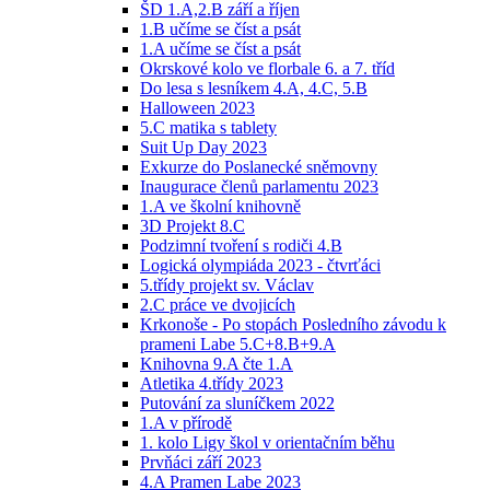
ŠD 1.A,2.B září a říjen
1.B učíme se číst a psát
1.A učíme se číst a psát
Okrskové kolo ve florbale 6. a 7. tříd
Do lesa s lesníkem 4.A, 4.C, 5.B
Halloween 2023
5.C matika s tablety
Suit Up Day 2023
Exkurze do Poslanecké sněmovny
Inaugurace členů parlamentu 2023
1.A ve školní knihovně
3D Projekt 8.C
Podzimní tvoření s rodiči 4.B
Logická olympiáda 2023 - čtvrťáci
5.třídy projekt sv. Václav
2.C práce ve dvojicích
Krkonoše - Po stopách Posledního závodu k
prameni Labe 5.C+8.B+9.A
Knihovna 9.A čte 1.A
Atletika 4.třídy 2023
Putování za sluníčkem 2022
1.A v přírodě
1. kolo Ligy škol v orientačním běhu
Prvňáci září 2023
4.A Pramen Labe 2023