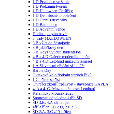
1.D První den ve škole
1.D Podzimní tvoření
1.D Halloween, Dušičky
1.D Den slušného oblečení
1.D Čtení s deváťaky
1.D Barbie den
1.D Adventní věnce
Hodina pohybu navíc
3. třídy HALLOWEEN
3.B výlet do Šestajovic
3.B jablíčkový den
3.B Když vyučují studenti PdF
4.B a 4.D Galerie moderního umění
4.B a 4.D Letohrad muzeum řemesel
1.A Slavnostní předání slabikáře
Barbie Day
Okrskové kolo florbalu starších žáků
1.C učíme se číst
Čtvrťáci zkouší trpělivost - stavebnice KAPLA
4. A a 4. C- Muzeum řemesel Letohrad
Keramický kroužek 2023
Sportovní odpoledne 1 tříd ŠD
ŠD 3.B, 4.A září a říjen
září a říjen ŠD 2.D, 2.C a 3.C
ŠD 2.A, 3.C září a říjen