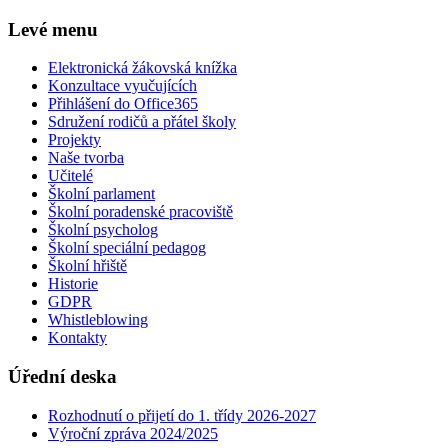
Levé menu
Elektronická žákovská knížka
Konzultace vyučujících
Přihlášení do Office365
Sdružení rodičů a přátel školy
Projekty
Naše tvorba
Učitelé
Školní parlament
Školní poradenské pracoviště
Školní psycholog
Školní speciální pedagog
Školní hřiště
Historie
GDPR
Whistleblowing
Kontakty
Úřední deska
Rozhodnutí o přijetí do 1. třídy 2026-2027
Výroční zpráva 2024/2025