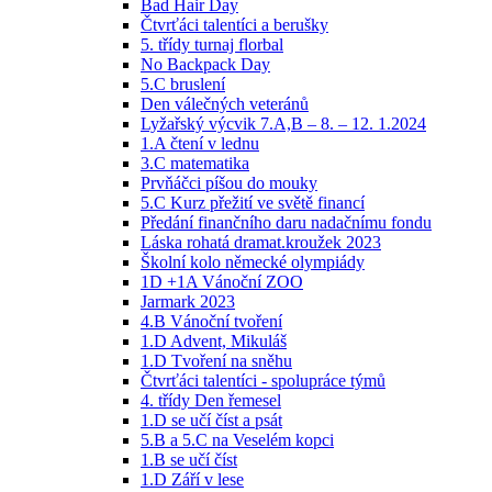
Bad Hair Day
Čtvrťáci talentíci a berušky
5. třídy turnaj florbal
No Backpack Day
5.C bruslení
Den válečných veteránů
Lyžařský výcvik 7.A,B – 8. – 12. 1.2024
1.A čtení v lednu
3.C matematika
Prvňáčci píšou do mouky
5.C Kurz přežití ve světě financí
Předání finančního daru nadačnímu fondu
Láska rohatá dramat.kroužek 2023
Školní kolo německé olympiády
1D +1A Vánoční ZOO
Jarmark 2023
4.B Vánoční tvoření
1.D Advent, Mikuláš
1.D Tvoření na sněhu
Čtvrťáci talentíci - spolupráce týmů
4. třídy Den řemesel
1.D se učí číst a psát
5.B a 5.C na Veselém kopci
1.B se učí číst
1.D Září v lese