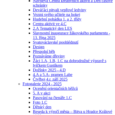
Návštěva Centra kreativních aktivit a Den časové
schránky
Deváťáci pitvali vepřové ledviny
Vezmi svého učitele na hokej
Hudební pohádka 1. a 2. třídy
Centra aktivit ve 4.C
2.A Tematický den LES
Slavnostní inaugurace žákovského parlamentu -
13. října 2025
Svatováclavské poohlédnutí
Design
Přespolní běh
Poznáváme dřeviny
Žáci 1.A, 1.B, 1.C na dobrodružné výpravě s
lvíčkem Gustíkem
Dožínky 2025 - 4.D
4.A a 5.A- pramen Labe
Čtyřboj 4.r. září 2025
Fotogalerie 2024 - 2025
Ocenění orientačních běžců
5. A v akci
Pasování na čtenáře 1.C
Foto 1.C
Dětský den
Beseda k výročí města – Bitva u Hradce Králové