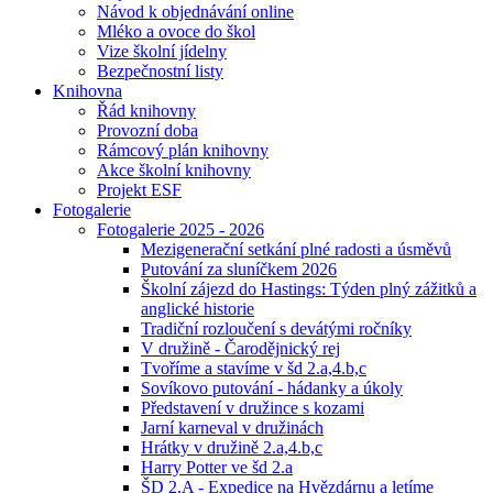
Návod k objednávání online
Mléko a ovoce do škol
Vize školní jídelny
Bezpečnostní listy
Knihovna
Řád knihovny
Provozní doba
Rámcový plán knihovny
Akce školní knihovny
Projekt ESF
Fotogalerie
Fotogalerie 2025 - 2026
Mezigenerační setkání plné radosti a úsměvů
Putování za sluníčkem 2026
Školní zájezd do Hastings: Týden plný zážitků a
anglické historie
Tradiční rozloučení s devátými ročníky
V družině - Čarodějnický rej
Tvoříme a stavíme v šd 2.a,4.b,c
Sovíkovo putování - hádanky a úkoly
Představení v družince s kozami
Jarní karneval v družinách
Hrátky v družině 2.a,4.b,c
Harry Potter ve šd 2.a
ŠD 2.A - Expedice na Hvězdárnu a letíme