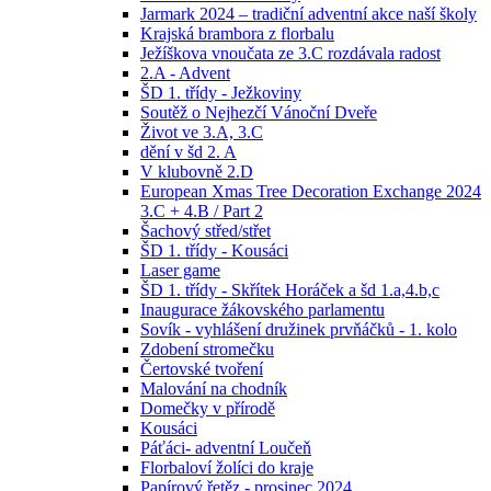
Jarmark 2024 – tradiční adventní akce naší školy
Krajská brambora z florbalu
Ježíškova vnoučata ze 3.C rozdávala radost
2.A - Advent
ŠD 1. třídy - Ježkoviny
Soutěž o Nejhezčí Vánoční Dveře
Život ve 3.A, 3.C
dění v šd 2. A
V klubovně 2.D
European Xmas Tree Decoration Exchange 2024
3.C + 4.B / Part 2
Šachový střed/střet
ŠD 1. třídy - Kousáci
Laser game
ŠD 1. třídy - Skřítek Horáček a šd 1.a,4.b,c
Inaugurace žákovského parlamentu
Sovík - vyhlášení družinek prvňáčků - 1. kolo
Zdobení stromečku
Čertovské tvoření
Malování na chodník
Domečky v přírodě
Kousáci
Páťáci- adventní Loučeň
Florbaloví žolíci do kraje
Papírový řetěz - prosinec 2024