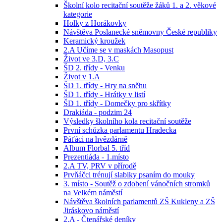
Školní kolo recitační soutěže žáků 1. a 2. věkové
kategorie
Holky z Horákovky
Návštěva Poslanecké sněmovny České republiky
Keramický kroužek
2.A Učíme se v maskách Masopust
Život ve 3.D, 3.C
ŠD 2. třídy - Venku
Život v 1.A
ŠD 1. třídy - Hry na sněhu
ŠD 1. třídy - Hrátky v listí
ŠD 1. třídy - Domečky pro skřítky
Drakiáda - podzim 24
Výsledky školního kola recitační soutěže
První schůzka parlamentu Hradecka
Páťáci na hvězdárně
Album Florbal 5. tříd
Prezentiáda - 1.místo
2.A TV, PRV v přírodě
Prvňáčci trénují slabiky psaním do mouky
3. místo - Soutěž o zdobení vánočních stromků
na Velkém náměstí
Návštěva školních parlamentů ZŠ Kukleny a ZŠ
Jiráskovo náměstí
2.A - Čtenářské deníky