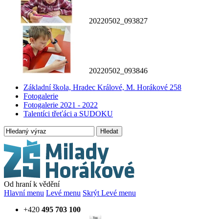
20220502_093827
20220502_093846
Základní škola, Hradec Králové, M. Horákové 258
Fotogalerie
Fotogalerie 2021 - 2022
Talentíci třeťáci a SUDOKU
Hledat
Od hraní k vědění
Hlavní menu
Levé menu
Skrýt Levé menu
+420
495 703 100