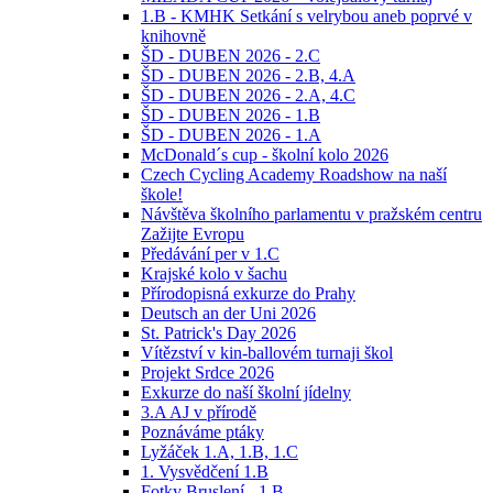
1.B - KMHK Setkání s velrybou aneb poprvé v
knihovně
ŠD - DUBEN 2026 - 2.C
ŠD - DUBEN 2026 - 2.B, 4.A
ŠD - DUBEN 2026 - 2.A, 4.C
ŠD - DUBEN 2026 - 1.B
ŠD - DUBEN 2026 - 1.A
McDonald´s cup - školní kolo 2026
Czech Cycling Academy Roadshow na naší
škole!
Návštěva školního parlamentu v pražském centru
Zažijte Evropu
Předávání per v 1.C
Krajské kolo v šachu
Přírodopisná exkurze do Prahy
Deutsch an der Uni 2026
St. Patrick's Day 2026
Vítězství v kin-ballovém turnaji škol
Projekt Srdce 2026
Exkurze do naší školní jídelny
3.A AJ v přírodě
Poznáváme ptáky
Lyžáček 1.A, 1.B, 1.C
1. Vysvědčení 1.B
Fotky Bruslení - 1.B