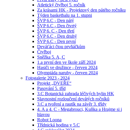
Atletický čtyřboj 5. ročník
Za krásami HK - Projektový den pátého ročníku
Týden basketbalu na 1. stupni
ŠVP 6.C - Den pátý
ŠVP 6.C - Den čtvrtý
ŠVP 6. C - Den třetí
ŠVP 6.C - Den druhý
ŠVP 6.C - Den první
Deváťáci čtou prvňáčkům
Čtyřboj
Sněžka 5. A, C
1.a první den ve škole září 2024
Hasiči ve družince - červen 2024
Olympiáda naruby - červen 2024
Fotogalerie 2023 - 2024
Projekt „DVEŘE“
Pasování 5. tříd
3.C Botanická zahrada léčivých bylin HK
Slavnostní rozloučení devátých ročníků
3.C a tvoření a rautík na závěr 3. třídy
4. A a 4. C - Megabrouci, Kuňka a Hrajme si i
hlavou
Robot Loona
Třídnická hodina v 5.C