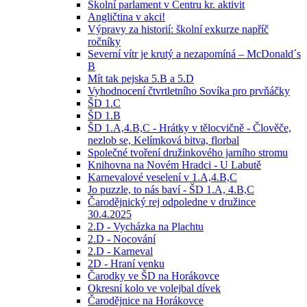
Školní parlament v Centru kr. aktivit
Angličtina v akci!
Výpravy za historií: školní exkurze napříč
ročníky
Severní vítr je krutý a nezapomíná – McDonald´s
B
Mít tak pejska 5.B a 5.D
Vyhodnocení čtvrtletního Sovíka pro prvňáčky
ŠD 1.C
ŠD 1.B
ŠD 1.A,4.B,C - Hrátky v tělocvičně - Člověče,
nezlob se, Kelímková bitva, florbal
Společné tvoření družinkového jarního stromu
Knihovna na Novém Hradci - U Labutě
Karnevalové veselení v 1.A,4.B,C
Jo puzzle, to nás baví - ŠD 1.A, 4.B,C
Čarodějnický rej odpoledne v družince
30.4.2025
2.D - Vycházka na Plachtu
2.D - Nocování
2.D - Karneval
2D - Hraní venku
Čarodky ve ŠD na Horákovce
Okresní kolo ve volejbal dívek
Čarodějnice na Horákovce