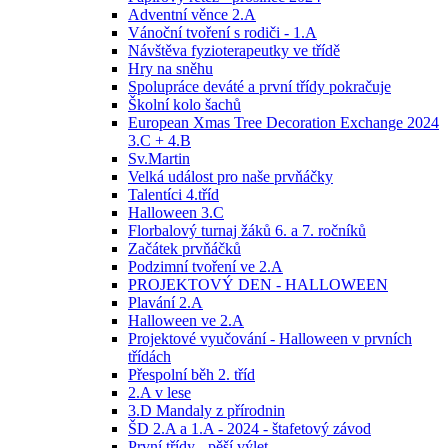
Adventní věnce 2.A
Vánoční tvoření s rodiči - 1.A
Návštěva fyzioterapeutky ve třídě
Hry na sněhu
Spolupráce deváté a první třídy pokračuje
Školní kolo šachů
European Xmas Tree Decoration Exchange 2024
3.C + 4.B
Sv.Martin
Velká událost pro naše prvňáčky
Talentíci 4.tříd
Halloween 3.C
Florbalový turnaj žáků 6. a 7. ročníků
Začátek prvňáčků
Podzimní tvoření ve 2.A
PROJEKTOVÝ DEN - HALLOWEEN
Plavání 2.A
Halloween ve 2.A
Projektové vyučování - Halloween v prvních
třídách
Přespolní běh 2. tříd
2.A v lese
3.D Mandaly z přírodnin
ŠD 2.A a 1.A - 2024 - štafetový závod
První třídy - pěší výlet