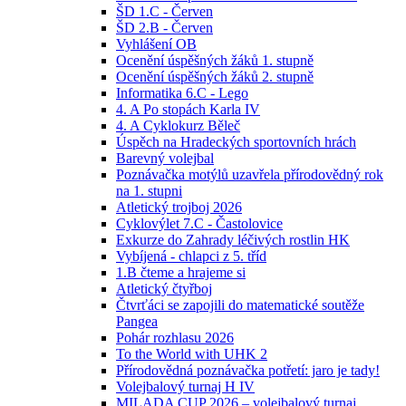
ŠD 1.C - Červen
ŠD 2.B - Červen
Vyhlášení OB
Ocenění úspěšných žáků 1. stupně
Ocenění úspěšných žáků 2. stupně
Informatika 6.C - Lego
4. A Po stopách Karla IV
4. A Cyklokurz Běleč
Úspěch na Hradeckých sportovních hrách
Barevný volejbal
Poznávačka motýlů uzavřela přírodovědný rok
na 1. stupni
Atletický trojboj 2026
Cyklovýlet 7.C - Častolovice
Exkurze do Zahrady léčivých rostlin HK
Vybíjená - chlapci z 5. tříd
1.B čteme a hrajeme si
Atletický čtyřboj
Čtvrťáci se zapojili do matematické soutěže
Pangea
Pohár rozhlasu 2026
To the World with UHK 2
Přírodovědná poznávačka potřetí: jaro je tady!
Volejbalový turnaj H IV
MILADA CUP 2026 – volejbalový turnaj