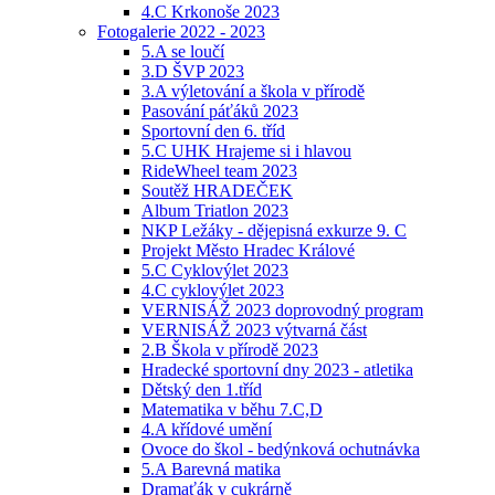
4.C Krkonoše 2023
Fotogalerie 2022 - 2023
5.A se loučí
3.D ŠVP 2023
3.A výletování a škola v přírodě
Pasování páťáků 2023
Sportovní den 6. tříd
5.C UHK Hrajeme si i hlavou
RideWheel team 2023
Soutěž HRADEČEK
Album Triatlon 2023
NKP Ležáky - dějepisná exkurze 9. C
Projekt Město Hradec Králové
5.C Cyklovýlet 2023
4.C cyklovýlet 2023
VERNISÁŽ 2023 doprovodný program
VERNISÁŽ 2023 výtvarná část
2.B Škola v přírodě 2023
Hradecké sportovní dny 2023 - atletika
Dětský den 1.tříd
Matematika v běhu 7.C,D
4.A křídové umění
Ovoce do škol - bedýnková ochutnávka
5.A Barevná matika
Dramaťák v cukrárně