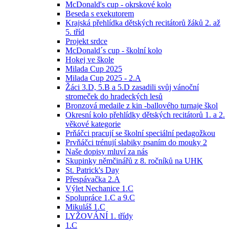
McDonald's cup - okrskové kolo
Beseda s exekutorem
Krajská přehlídka dětských recitátorů žáků 2. až
5. tříd
Projekt srdce
McDonald´s cup - školní kolo
Hokej ve škole
Milada Cup 2025
Milada Cup 2025 - 2.A
Žáci 3.D, 5.B a 5.D zasadili svůj vánoční
stromeček do hradeckých lesů
Bronzová medaile z kin -ballového turnaje škol
Okresní kolo přehlídky dětských recitátorů 1. a 2.
věkové kategorie
Prňáčci pracují se školní speciální pedagožkou
Prvňáčci trénují slabiky psaním do mouky 2
Naše dopisy mluví za nás
Skupinky němčinářů z 8. ročníků na UHK
St. Patrick's Day
Přespávačka 2.A
Výlet Nechanice 1.C
Spolupráce 1.C a 9.C
Mikuláš 1.C
LYŽOVÁNÍ 1. třídy
1.C