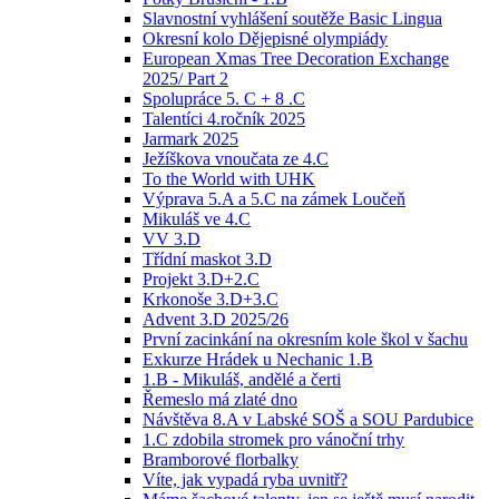
Slavnostní vyhlášení soutěže Basic Lingua
Okresní kolo Dějepisné olympiády
European Xmas Tree Decoration Exchange
2025/ Part 2
Spolupráce 5. C + 8 .C
Talentíci 4.ročník 2025
Jarmark 2025
Ježíškova vnoučata ze 4.C
To the World with UHK
Výprava 5.A a 5.C na zámek Loučeň
Mikuláš ve 4.C
VV 3.D
Třídní maskot 3.D
Projekt 3.D+2.C
Krkonoše 3.D+3.C
Advent 3.D 2025/26
První zacinkání na okresním kole škol v šachu
Exkurze Hrádek u Nechanic 1.B
1.B - Mikuláš, andělé a čerti
Řemeslo má zlaté dno
Návštěva 8.A v Labské SOŠ a SOU Pardubice
1.C zdobila stromek pro vánoční trhy
Bramborové florbalky
Víte, jak vypadá ryba uvnitř?