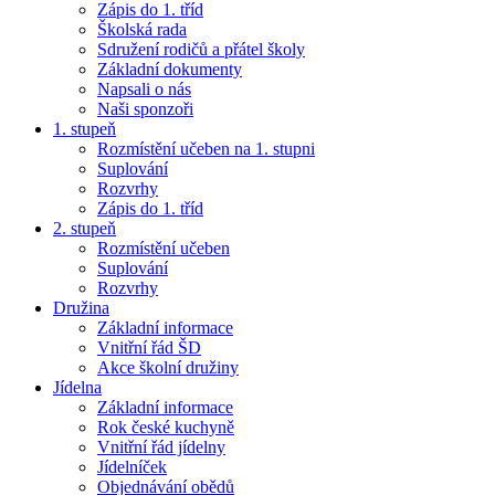
Zápis do 1. tříd
Školská rada
Sdružení rodičů a přátel školy
Základní dokumenty
Napsali o nás
Naši sponzoři
1. stupeň
Rozmístění učeben na 1. stupni
Suplování
Rozvrhy
Zápis do 1. tříd
2. stupeň
Rozmístění učeben
Suplování
Rozvrhy
Družina
Základní informace
Vnitřní řád ŠD
Akce školní družiny
Jídelna
Základní informace
Rok české kuchyně
Vnitřní řád jídelny
Jídelníček
Objednávání obědů