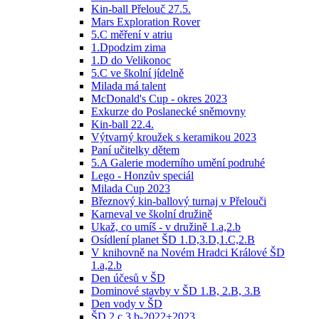
Kin-ball Přelouč 27.5.
Mars Exploration Rover
5.C měření v atriu
1.Dpodzim zima
1.D do Velikonoc
5.C ve školní jídelně
Milada má talent
McDonald's Cup - okres 2023
Exkurze do Poslanecké sněmovny
Kin-ball 22.4.
Výtvarný kroužek s keramikou 2023
Paní učitelky dětem
5.A Galerie moderního umění podruhé
Lego - Honzův speciál
Milada Cup 2023
Březnový kin-ballový turnaj v Přelouči
Karneval ve školní družině
Ukaž, co umíš - v družině 1.a,2.b
Osídlení planet ŠD 1.D,3.D,1.C,2.B
V knihovně na Novém Hradci Králové ŠD
1.a,2.b
Den účesů v ŠD
Dominové stavby v ŠD 1.B, 2.B, 3.B
Den vody v ŠD
ŠD 2.c 3.b-2022+2023