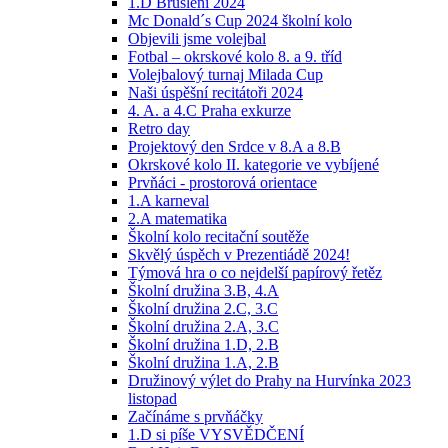
1.D Bruslení 2024
Mc Donald´s Cup 2024 školní kolo
Objevili jsme volejbal
Fotbal – okrskové kolo 8. a 9. tříd
Volejbalový turnaj Milada Cup
Naši úspěšní recitátoři 2024
4. A. a 4.C Praha exkurze
Retro day
Projektový den Srdce v 8.A a 8.B
Okrskové kolo II. kategorie ve vybíjené
Prvňáci - prostorová orientace
1.A karneval
2.A matematika
Školní kolo recitační soutěže
Skvělý úspěch v Prezentiádě 2024!
Týmová hra o co nejdelší papírový řetěz
Školní družina 3.B, 4.A
Školní družina 2.C, 3.C
Školní družina 2.A, 3.C
Školní družina 1.D, 2.B
Školní družina 1.A, 2.B
Družinový výlet do Prahy na Hurvínka 2023
listopad
Začínáme s prvňáčky
1.D si píše VYSVĚDČENÍ