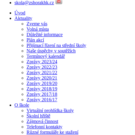
skola@zshorakhk.cz
Úvod
Aktuality
Zveme vás
Volná místa
Důležité informace
Plán akcí
Přijímací řízení na střední školy
Naše úspěchy v soutěžích
Termínový kalendář
Zprávy 2023/24
Zprávy 2022/23
Zprávy 2021/22
Zprávy 2020/21
Zprávy 2019/20
Zprávy 2018/19
Zprávy 2017/18
Zprávy 2016/17
O škole
Virtuální prohlídka školy
Školní hřiště
Zájmová činnost
Telefonní kontakty
Různé formuláře ke stažení