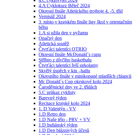
4.C cyklovýlet 2024
4.A Cyklokurz Běleč 2024
Okresní finále Atletického trojboje 4. -5. tříd
Vernisáž 2024
3. místo v krajském finále ligy škol v orientačním
běhu
1.A si užila den v pyžamu
Opačný den
Atletická soutěž
Čtvrťáci talentíci OTRIO
Okresní finále McDonald´s cupu
Stříbro z dívčího basketbalu
Čtvrťáci talentíci řeší sirkolamy
Skvělý úspěch v kin –ballu
Okresního finále v minikopané mladších chlapců
Mc Donald´s Cup okrskové kolo 2024
Čarodějnické dny ve 2. třídách
5.C průkaz cyklisty
Barevný týden
Recitace krajské kolo 2024
1. D Valentýn - VV
1.D Retro den
1.D Naše tělo - PRV + VV
1.D Indiánský týden
1.D Den bláznivých účesů