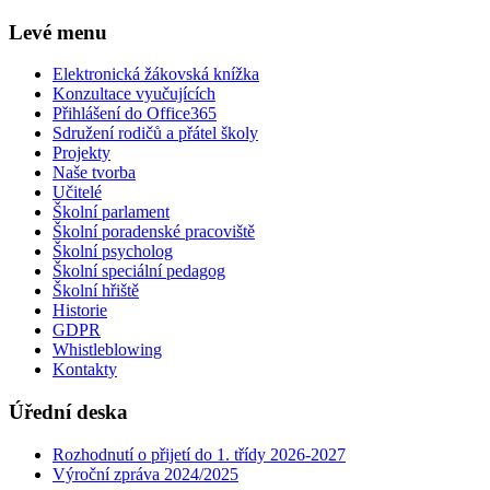
Levé menu
Elektronická žákovská knížka
Konzultace vyučujících
Přihlášení do Office365
Sdružení rodičů a přátel školy
Projekty
Naše tvorba
Učitelé
Školní parlament
Školní poradenské pracoviště
Školní psycholog
Školní speciální pedagog
Školní hřiště
Historie
GDPR
Whistleblowing
Kontakty
Úřední deska
Rozhodnutí o přijetí do 1. třídy 2026-2027
Výroční zpráva 2024/2025