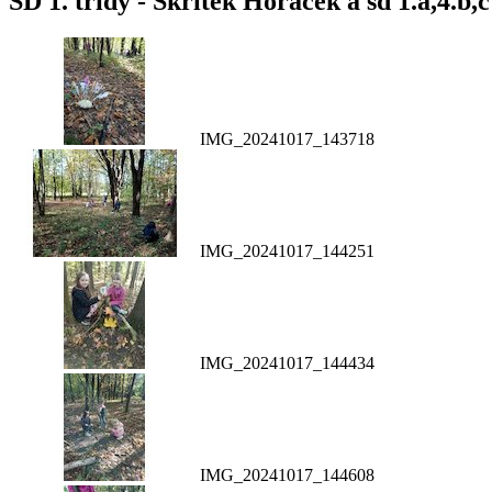
ŠD 1. třídy - Skřítek Horáček a šd 1.a,4.b,c
IMG_20241017_143718
IMG_20241017_144251
IMG_20241017_144434
IMG_20241017_144608