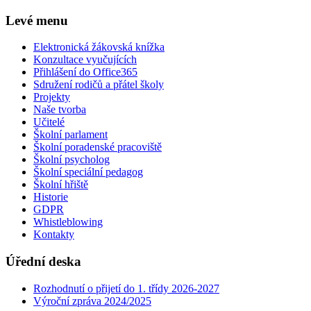
Levé menu
Elektronická žákovská knížka
Konzultace vyučujících
Přihlášení do Office365
Sdružení rodičů a přátel školy
Projekty
Naše tvorba
Učitelé
Školní parlament
Školní poradenské pracoviště
Školní psycholog
Školní speciální pedagog
Školní hřiště
Historie
GDPR
Whistleblowing
Kontakty
Úřední deska
Rozhodnutí o přijetí do 1. třídy 2026-2027
Výroční zpráva 2024/2025