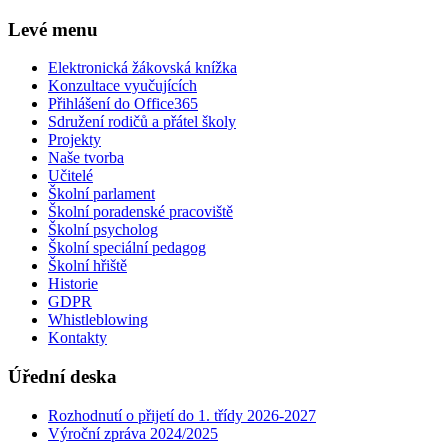
Levé menu
Elektronická žákovská knížka
Konzultace vyučujících
Přihlášení do Office365
Sdružení rodičů a přátel školy
Projekty
Naše tvorba
Učitelé
Školní parlament
Školní poradenské pracoviště
Školní psycholog
Školní speciální pedagog
Školní hřiště
Historie
GDPR
Whistleblowing
Kontakty
Úřední deska
Rozhodnutí o přijetí do 1. třídy 2026-2027
Výroční zpráva 2024/2025