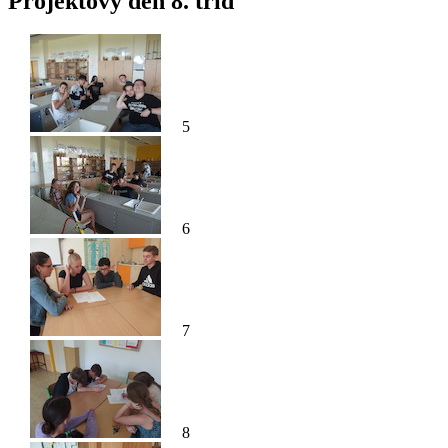
Projektový den 8. tříd
5
6
7
8