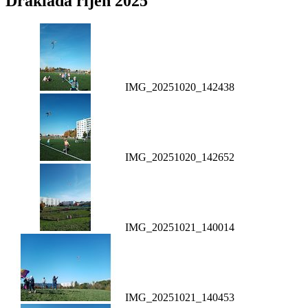
Drakiáda říjen 2025
IMG_20251020_142438
IMG_20251020_142652
IMG_20251021_140014
IMG_20251021_140453