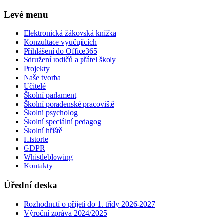
Levé menu
Elektronická žákovská knížka
Konzultace vyučujících
Přihlášení do Office365
Sdružení rodičů a přátel školy
Projekty
Naše tvorba
Učitelé
Školní parlament
Školní poradenské pracoviště
Školní psycholog
Školní speciální pedagog
Školní hřiště
Historie
GDPR
Whistleblowing
Kontakty
Úřední deska
Rozhodnutí o přijetí do 1. třídy 2026-2027
Výroční zpráva 2024/2025