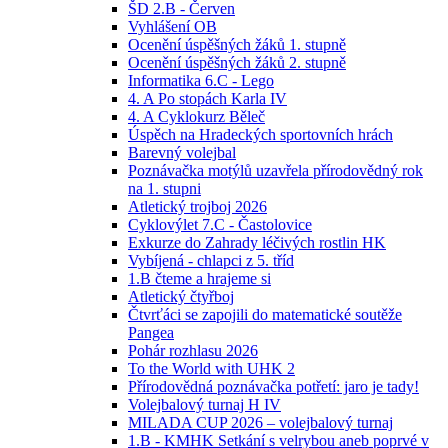
ŠD 2.B - Červen
Vyhlášení OB
Ocenění úspěšných žáků 1. stupně
Ocenění úspěšných žáků 2. stupně
Informatika 6.C - Lego
4. A Po stopách Karla IV
4. A Cyklokurz Běleč
Úspěch na Hradeckých sportovních hrách
Barevný volejbal
Poznávačka motýlů uzavřela přírodovědný rok
na 1. stupni
Atletický trojboj 2026
Cyklovýlet 7.C - Častolovice
Exkurze do Zahrady léčivých rostlin HK
Vybíjená - chlapci z 5. tříd
1.B čteme a hrajeme si
Atletický čtyřboj
Čtvrťáci se zapojili do matematické soutěže
Pangea
Pohár rozhlasu 2026
To the World with UHK 2
Přírodovědná poznávačka potřetí: jaro je tady!
Volejbalový turnaj H IV
MILADA CUP 2026 – volejbalový turnaj
1.B - KMHK Setkání s velrybou aneb poprvé v