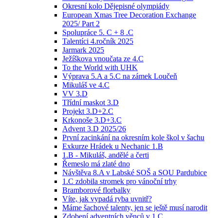
Okresní kolo Dějepisné olympiády
European Xmas Tree Decoration Exchange
2025/ Part 2
Spolupráce 5. C + 8 .C
Talentíci 4.ročník 2025
Jarmark 2025
Ježíškova vnoučata ze 4.C
To the World with UHK
Výprava 5.A a 5.C na zámek Loučeň
Mikuláš ve 4.C
VV 3.D
Třídní maskot 3.D
Projekt 3.D+2.C
Krkonoše 3.D+3.C
Advent 3.D 2025/26
První zacinkání na okresním kole škol v šachu
Exkurze Hrádek u Nechanic 1.B
1.B - Mikuláš, andělé a čerti
Řemeslo má zlaté dno
Návštěva 8.A v Labské SOŠ a SOU Pardubice
1.C zdobila stromek pro vánoční trhy
Bramborové florbalky
Víte, jak vypadá ryba uvnitř?
Máme šachové talenty, jen se ještě musí narodit
Zdobení adventních věnců v 1.C