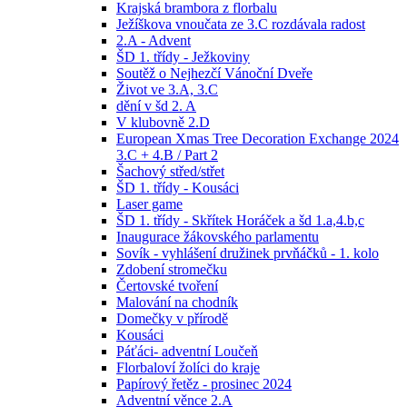
Krajská brambora z florbalu
Ježíškova vnoučata ze 3.C rozdávala radost
2.A - Advent
ŠD 1. třídy - Ježkoviny
Soutěž o Nejhezčí Vánoční Dveře
Život ve 3.A, 3.C
dění v šd 2. A
V klubovně 2.D
European Xmas Tree Decoration Exchange 2024
3.C + 4.B / Part 2
Šachový střed/střet
ŠD 1. třídy - Kousáci
Laser game
ŠD 1. třídy - Skřítek Horáček a šd 1.a,4.b,c
Inaugurace žákovského parlamentu
Sovík - vyhlášení družinek prvňáčků - 1. kolo
Zdobení stromečku
Čertovské tvoření
Malování na chodník
Domečky v přírodě
Kousáci
Páťáci- adventní Loučeň
Florbaloví žolíci do kraje
Papírový řetěz - prosinec 2024
Adventní věnce 2.A