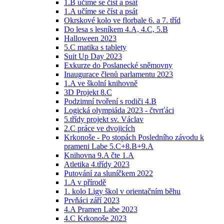
1.B učíme se číst a psát
1.A učíme se číst a psát
Okrskové kolo ve florbale 6. a 7. tříd
Do lesa s lesníkem 4.A, 4.C, 5.B
Halloween 2023
5.C matika s tablety
Suit Up Day 2023
Exkurze do Poslanecké sněmovny
Inaugurace členů parlamentu 2023
1.A ve školní knihovně
3D Projekt 8.C
Podzimní tvoření s rodiči 4.B
Logická olympiáda 2023 - čtvrťáci
5.třídy projekt sv. Václav
2.C práce ve dvojicích
Krkonoše - Po stopách Posledního závodu k
prameni Labe 5.C+8.B+9.A
Knihovna 9.A čte 1.A
Atletika 4.třídy 2023
Putování za sluníčkem 2022
1.A v přírodě
1. kolo Ligy škol v orientačním běhu
Prvňáci září 2023
4.A Pramen Labe 2023
4.C Krkonoše 2023