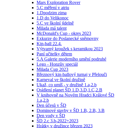
Mars Exploration Rover
5.C měření v atriu
1.Dpodzim zima
1.D do Velikonoc
5.C ve školní jídelně
Milada má talent
McDonald's Cup - okres 2023
Exkurze do Poslanecké sněmovny
Kin-ball 22.4.
Výtvarný kroužek s keramikou 2023
Paní učitelky dětem
5.A Galerie moderního umění podruhé
Lego - Honzův speciál
Milada Cup 2023
Březnový kin-ballový turnaj v Přelouči
Karneval ve školní družině
Ukaž, co umíš - v družině 1.a,2.b
Osídlení planet ŠD 1.D,3.D,1.C,2.B
V knihovně na Novém Hradci Králové ŠD
1.a,2.b
Den účesů v ŠD
Dominové stavby v ŠD 1.B, 2.B, 3.B
Den vody v ŠD
ŠD 2.c 3.b-2022+2023
Hrátky v družince březen 2023