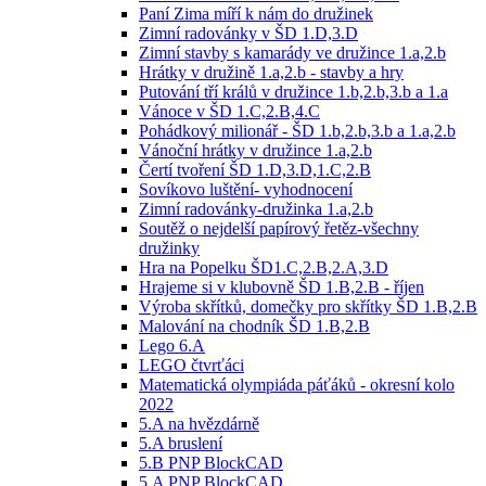
Paní Zima míří k nám do družinek
Zimní radovánky v ŠD 1.D,3.D
Zimní stavby s kamarády ve družince 1.a,2.b
Hrátky v družině 1.a,2.b - stavby a hry
Putování tří králů v družince 1.b,2.b,3.b a 1.a
Vánoce v ŠD 1.C,2.B,4.C
Pohádkový milionář - ŠD 1.b,2.b,3.b a 1.a,2.b
Vánoční hrátky v družince 1.a,2.b
Čertí tvoření ŠD 1.D,3.D,1.C,2.B
Sovíkovo luštění- vyhodnocení
Zimní radovánky-družinka 1.a,2.b
Soutěž o nejdelší papírový řetěz-všechny
družinky
Hra na Popelku ŠD1.C,2.B,2.A,3.D
Hrajeme si v klubovně ŠD 1.B,2.B - říjen
Výroba skřítků, domečky pro skřítky ŠD 1.B,2.B
Malování na chodník ŠD 1.B,2.B
Lego 6.A
LEGO čtvrťáci
Matematická olympiáda páťáků - okresní kolo
2022
5.A na hvězdárně
5.A bruslení
5.B PNP BlockCAD
5.A PNP BlockCAD