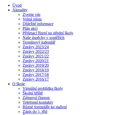
Úvod
Aktuality
Zveme vás
Volná místa
Důležité informace
Plán akcí
Přijímací řízení na střední školy
Naše úspěchy v soutěžích
Termínový kalendář
Zprávy 2023/24
Zprávy 2022/23
Zprávy 2021/22
Zprávy 2020/21
Zprávy 2019/20
Zprávy 2018/19
Zprávy 2017/18
Zprávy 2016/17
O škole
Virtuální prohlídka školy
Školní hřiště
Zájmová činnost
Telefonní kontakty
Různé formuláře ke stažení
Zápis do 1. tříd