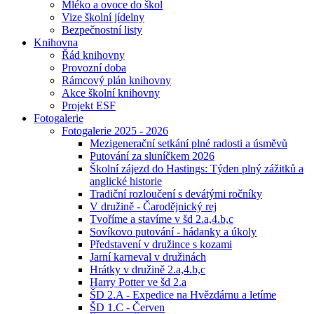
Mléko a ovoce do škol
Vize školní jídelny
Bezpečnostní listy
Knihovna
Řád knihovny
Provozní doba
Rámcový plán knihovny
Akce školní knihovny
Projekt ESF
Fotogalerie
Fotogalerie 2025 - 2026
Mezigenerační setkání plné radosti a úsměvů
Putování za sluníčkem 2026
Školní zájezd do Hastings: Týden plný zážitků a
anglické historie
Tradiční rozloučení s devátými ročníky
V družině - Čarodějnický rej
Tvoříme a stavíme v šd 2.a,4.b,c
Sovíkovo putování - hádanky a úkoly
Představení v družince s kozami
Jarní karneval v družinách
Hrátky v družině 2.a,4.b,c
Harry Potter ve šd 2.a
ŠD 2.A - Expedice na Hvězdárnu a letíme
ŠD 1.C - Červen