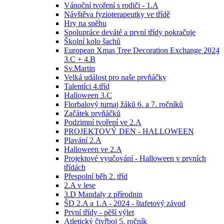
Vánoční tvoření s rodiči - 1.A
Návštěva fyzioterapeutky ve třídě
Hry na sněhu
Spolupráce deváté a první třídy pokračuje
Školní kolo šachů
European Xmas Tree Decoration Exchange 2024
3.C + 4.B
Sv.Martin
Velká událost pro naše prvňáčky
Talentíci 4.tříd
Halloween 3.C
Florbalový turnaj žáků 6. a 7. ročníků
Začátek prvňáčků
Podzimní tvoření ve 2.A
PROJEKTOVÝ DEN - HALLOWEEN
Plavání 2.A
Halloween ve 2.A
Projektové vyučování - Halloween v prvních
třídách
Přespolní běh 2. tříd
2.A v lese
3.D Mandaly z přírodnin
ŠD 2.A a 1.A - 2024 - štafetový závod
První třídy - pěší výlet
Atletický čtyřboj 5. ročník