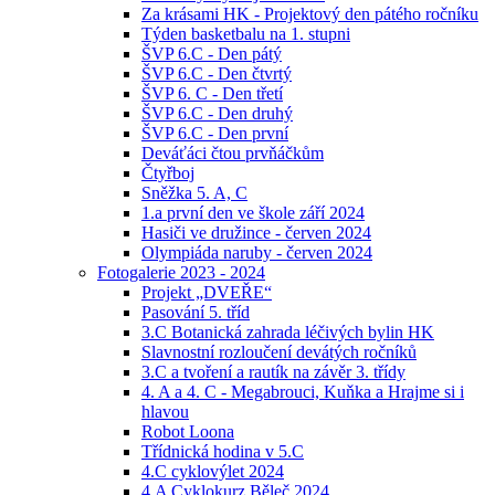
Za krásami HK - Projektový den pátého ročníku
Týden basketbalu na 1. stupni
ŠVP 6.C - Den pátý
ŠVP 6.C - Den čtvrtý
ŠVP 6. C - Den třetí
ŠVP 6.C - Den druhý
ŠVP 6.C - Den první
Deváťáci čtou prvňáčkům
Čtyřboj
Sněžka 5. A, C
1.a první den ve škole září 2024
Hasiči ve družince - červen 2024
Olympiáda naruby - červen 2024
Fotogalerie 2023 - 2024
Projekt „DVEŘE“
Pasování 5. tříd
3.C Botanická zahrada léčivých bylin HK
Slavnostní rozloučení devátých ročníků
3.C a tvoření a rautík na závěr 3. třídy
4. A a 4. C - Megabrouci, Kuňka a Hrajme si i
hlavou
Robot Loona
Třídnická hodina v 5.C
4.C cyklovýlet 2024
4.A Cyklokurz Běleč 2024