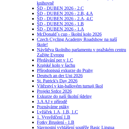
knihovně
ŠD - DUBEN 2026 - 2.C
ŠD - DUBEN 2026 - 2.B, 4.A
ŠD - DUBEN 2026 - 2.A, 4.C
ŠD - DUBEN 2026 - 1.B
ŠD - DUBEN 2026 - 1.A
McDonald´s cup - školní kolo 2026
Czech Cycling Academy Roadshow na naší
škole!
Návštěva školního parlamentu v pražském centru
Zažijte Evropu
Předávání per v 1.C
Krajské kolo v šachu
Přírodopisná exkurze do Prahy
Deutsch an der Uni 2026
St. Patrick's Day 2026
Vítězství v kin-ballovém turnaji škol
Projekt Srdce 2026
Exkurze do naší školní jídelny
3.A AJ v přírodě
Poznáváme ptáky
Lyžáček 1.A, 1.B, 1.C
1. Vysvědčení 1.B
Fotky Bruslení - 1.B
Slavnostní vyhlášení soutěže Basic Lingua