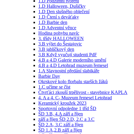
1.D Podzimní tvoření
1.D Halloween, Dušičky
1.D Den slušného oblečení
1.D Čtení s deváťaky
1.D Barbie den
1.D Adventní věnce
Hodina pohybu navíc
3. třídy HALLOWEEN
3.B výlet do Šestajovic
3.B jablíčkový den
3.B Když vyučují studenti PdF
4.B a 4.D Galerie moderního umění
4.B a 4.D Letohrad muzeum řemesel
1.A Slavnostní předání slabikáře
Barbie Day
Okrskové kolo florbalu starších žáků
1.C učíme se číst
Čtvrťáci zkouší trpělivost - stavebnice KAPLA
4. A a 4. C- Muzeum řemesel Letohrad
Keramický kroužek 2023
Sportovní odpoledne 1 tříd ŠD
ŠD 3.B, 4.A září a říjen
září a říjen ŠD 2.D, 2.C a 3.C
ŠD 2.A, 3.C září a říjen
ŠD 1.A,2.B září a říjen