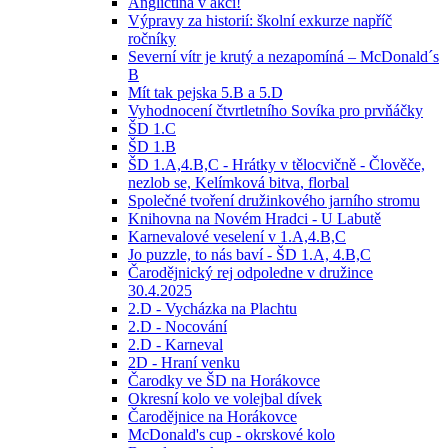
Angličtina v akci!
Výpravy za historií: školní exkurze napříč
ročníky
Severní vítr je krutý a nezapomíná – McDonald´s
B
Mít tak pejska 5.B a 5.D
Vyhodnocení čtvrtletního Sovíka pro prvňáčky
ŠD 1.C
ŠD 1.B
ŠD 1.A,4.B,C - Hrátky v tělocvičně - Člověče,
nezlob se, Kelímková bitva, florbal
Společné tvoření družinkového jarního stromu
Knihovna na Novém Hradci - U Labutě
Karnevalové veselení v 1.A,4.B,C
Jo puzzle, to nás baví - ŠD 1.A, 4.B,C
Čarodějnický rej odpoledne v družince
30.4.2025
2.D - Vycházka na Plachtu
2.D - Nocování
2.D - Karneval
2D - Hraní venku
Čarodky ve ŠD na Horákovce
Okresní kolo ve volejbal dívek
Čarodějnice na Horákovce
McDonald's cup - okrskové kolo