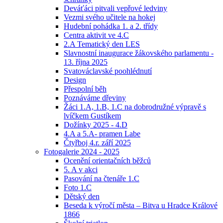
Deváťáci pitvali vepřové ledviny
Vezmi svého učitele na hokej
Hudební pohádka 1. a 2. třídy
Centra aktivit ve 4.C
2.A Tematický den LES
Slavnostní inaugurace žákovského parlamentu -
13. října 2025
Svatováclavské poohlédnutí
Design
Přespolní běh
Poznáváme dřeviny
Žáci 1.A, 1.B, 1.C na dobrodružné výpravě s
lvíčkem Gustíkem
Dožínky 2025 - 4.D
4.A a 5.A- pramen Labe
Čtyřboj 4.r. září 2025
Fotogalerie 2024 - 2025
Ocenění orientačních běžců
5. A v akci
Pasování na čtenáře 1.C
Foto 1.C
Dětský den
Beseda k výročí města – Bitva u Hradce Králové
1866