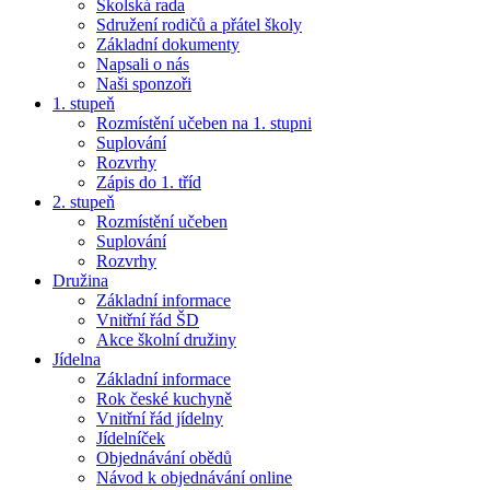
Školská rada
Sdružení rodičů a přátel školy
Základní dokumenty
Napsali o nás
Naši sponzoři
1. stupeň
Rozmístění učeben na 1. stupni
Suplování
Rozvrhy
Zápis do 1. tříd
2. stupeň
Rozmístění učeben
Suplování
Rozvrhy
Družina
Základní informace
Vnitřní řád ŠD
Akce školní družiny
Jídelna
Základní informace
Rok české kuchyně
Vnitřní řád jídelny
Jídelníček
Objednávání obědů
Návod k objednávání online