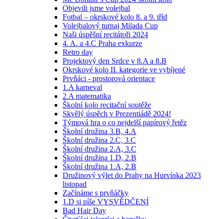
Objevili jsme volejbal
Fotbal – okrskové kolo 8. a 9. tříd
Volejbalový turnaj Milada Cup
Naši úspěšní recitátoři 2024
4. A. a 4.C Praha exkurze
Retro day
Projektový den Srdce v 8.A a 8.B
Okrskové kolo II. kategorie ve vybíjené
Prvňáci - prostorová orientace
1.A karneval
2.A matematika
Školní kolo recitační soutěže
Skvělý úspěch v Prezentiádě 2024!
Týmová hra o co nejdelší papírový řetěz
Školní družina 3.B, 4.A
Školní družina 2.C, 3.C
Školní družina 2.A, 3.C
Školní družina 1.D, 2.B
Školní družina 1.A, 2.B
Družinový výlet do Prahy na Hurvínka 2023
listopad
Začínáme s prvňáčky
1.D si píše VYSVĚDČENÍ
Bad Hair Day