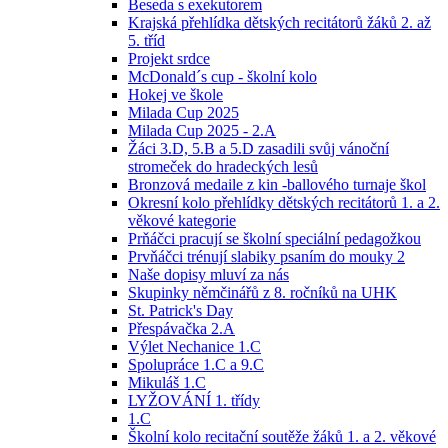
Beseda s exekutorem
Krajská přehlídka dětských recitátorů žáků 2. až
5. tříd
Projekt srdce
McDonald´s cup - školní kolo
Hokej ve škole
Milada Cup 2025
Milada Cup 2025 - 2.A
Žáci 3.D, 5.B a 5.D zasadili svůj vánoční
stromeček do hradeckých lesů
Bronzová medaile z kin -ballového turnaje škol
Okresní kolo přehlídky dětských recitátorů 1. a 2.
věkové kategorie
Prňáčci pracují se školní speciální pedagožkou
Prvňáčci trénují slabiky psaním do mouky 2
Naše dopisy mluví za nás
Skupinky němčinářů z 8. ročníků na UHK
St. Patrick's Day
Přespávačka 2.A
Výlet Nechanice 1.C
Spolupráce 1.C a 9.C
Mikuláš 1.C
LYŽOVÁNÍ 1. třídy
1.C
Školní kolo recitační soutěže žáků 1. a 2. věkové