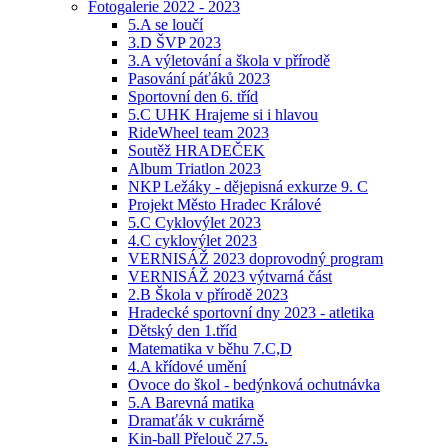
Fotogalerie 2022 - 2023
5.A se loučí
3.D ŠVP 2023
3.A výletování a škola v přírodě
Pasování páťáků 2023
Sportovní den 6. tříd
5.C UHK Hrajeme si i hlavou
RideWheel team 2023
Soutěž HRADEČEK
Album Triatlon 2023
NKP Ležáky - dějepisná exkurze 9. C
Projekt Město Hradec Králové
5.C Cyklovýlet 2023
4.C cyklovýlet 2023
VERNISÁŽ 2023 doprovodný program
VERNISÁŽ 2023 výtvarná část
2.B Škola v přírodě 2023
Hradecké sportovní dny 2023 - atletika
Dětský den 1.tříd
Matematika v běhu 7.C,D
4.A křídové umění
Ovoce do škol - bedýnková ochutnávka
5.A Barevná matika
Dramaťák v cukrárně
Kin-ball Přelouč 27.5.