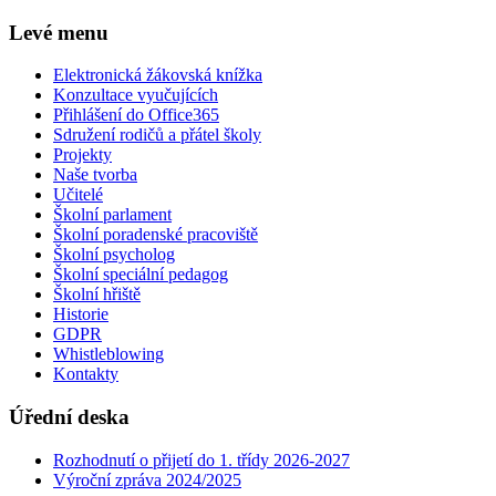
Levé menu
Elektronická žákovská knížka
Konzultace vyučujících
Přihlášení do Office365
Sdružení rodičů a přátel školy
Projekty
Naše tvorba
Učitelé
Školní parlament
Školní poradenské pracoviště
Školní psycholog
Školní speciální pedagog
Školní hřiště
Historie
GDPR
Whistleblowing
Kontakty
Úřední deska
Rozhodnutí o přijetí do 1. třídy 2026-2027
Výroční zpráva 2024/2025