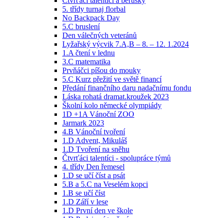
Čtvrťáci talentíci a berušky
5. třídy turnaj florbal
No Backpack Day
5.C bruslení
Den válečných veteránů
Lyžařský výcvik 7.A,B – 8. – 12. 1.2024
1.A čtení v lednu
3.C matematika
Prvňáčci píšou do mouky
5.C Kurz přežití ve světě financí
Předání finančního daru nadačnímu fondu
Láska rohatá dramat.kroužek 2023
Školní kolo německé olympiády
1D +1A Vánoční ZOO
Jarmark 2023
4.B Vánoční tvoření
1.D Advent, Mikuláš
1.D Tvoření na sněhu
Čtvrťáci talentíci - spolupráce týmů
4. třídy Den řemesel
1.D se učí číst a psát
5.B a 5.C na Veselém kopci
1.B se učí číst
1.D Září v lese
1.D První den ve škole