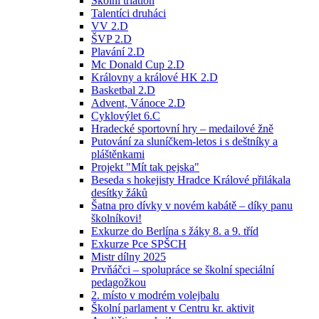
Školní triatlon
Talentíci druháci
VV 2.D
ŠVP 2.D
Plavání 2.D
Mc Donald Cup 2.D
Královny a králové HK 2.D
Basketbal 2.D
Advent, Vánoce 2.D
Cyklovýlet 6.C
Hradecké sportovní hry – medailové žně
Putování za sluníčkem-letos i s deštníky a
pláštěnkami
Projekt "Mít tak pejska"
Beseda s hokejisty Hradce Králové přilákala
desítky žáků
Šatna pro dívky v novém kabátě – díky panu
školníkovi!
Exkurze do Berlína s žáky 8. a 9. tříd
Exkurze Pce SPŠCH
Mistr dílny 2025
Prvňáčci – spolupráce se školní speciální
pedagožkou
2. místo v modrém volejbalu
Školní parlament v Centru kr. aktivit