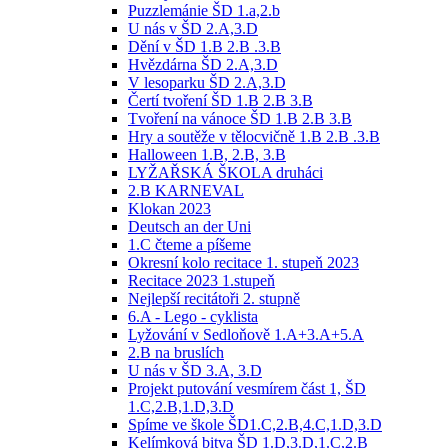
Puzzlemánie ŠD 1.a,2.b
U nás v ŠD 2.A,3.D
Dění v ŠD 1.B 2.B .3.B
Hvězdárna ŠD 2.A,3.D
V lesoparku ŠD 2.A,3.D
Čertí tvoření ŠD 1.B 2.B 3.B
Tvoření na vánoce ŠD 1.B 2.B 3.B
Hry a soutěže v tělocvičně 1.B 2.B .3.B
Halloween 1.B, 2.B, 3.B
LYŽAŘSKÁ ŠKOLA druháci
2.B KARNEVAL
Klokan 2023
Deutsch an der Uni
1.C čteme a píšeme
Okresní kolo recitace 1. stupeň 2023
Recitace 2023 1.stupeň
Nejlepší recitátoři 2. stupně
6.A - Lego - cyklista
Lyžování v Sedloňově 1.A+3.A+5.A
2.B na bruslích
U nás v ŠD 3.A, 3.D
Projekt putování vesmírem část 1, ŠD
1.C,2.B,1.D,3.D
Spíme ve škole ŠD1.C,2.B,4.C,1.D,3.D
Kelímková bitva ŠD 1.D,3.D,1.C,2.B