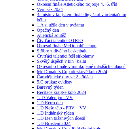
Okresní finále Atletického trojboje 4. -5. tříd
Vernisáž 2024
3. místo v krajském finále ligy škol v orientačním
běhu
1.A si užila den v pyžamu
Opačný den
Atletická soutěž
Čtvrťáci talentíci OTRIO
Okresní finále McDonald´s cupu
Stříbro z dívčího basketbalu
Čtvrťáci talentíci řeší sirkolamy
Skvělý úspěch v kin –ballu
Okresního finále v minikopané mladších chlapců
Mc Donald´s Cup okrskové kolo 2024
Čarodějnické dny ve 2. třídách
5.C průkaz cyklisty
Barevný týden
Recitace krajské kolo 2024
1. D Valentýn - VV
1.D Retro den
1.D Naše tělo - PRV + VV
1.D Indiánský týden
1.D Den bláznivých účesů
1.D Bruslení 2024
Mc Donald´s Cup 2024 školní kolo