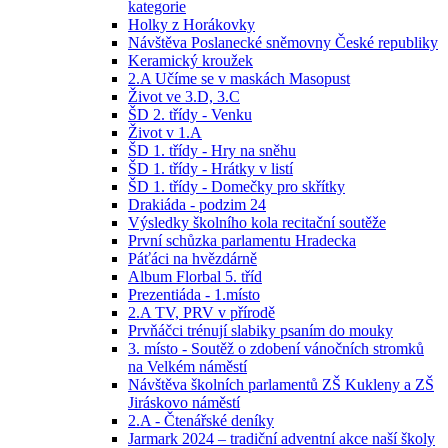
kategorie
Holky z Horákovky
Návštěva Poslanecké sněmovny České republiky
Keramický kroužek
2.A Učíme se v maskách Masopust
Život ve 3.D, 3.C
ŠD 2. třídy - Venku
Život v 1.A
ŠD 1. třídy - Hry na sněhu
ŠD 1. třídy - Hrátky v listí
ŠD 1. třídy - Domečky pro skřítky
Drakiáda - podzim 24
Výsledky školního kola recitační soutěže
První schůzka parlamentu Hradecka
Páťáci na hvězdárně
Album Florbal 5. tříd
Prezentiáda - 1.místo
2.A TV, PRV v přírodě
Prvňáčci trénují slabiky psaním do mouky
3. místo - Soutěž o zdobení vánočních stromků
na Velkém náměstí
Návštěva školních parlamentů ZŠ Kukleny a ZŠ
Jiráskovo náměstí
2.A - Čtenářské deníky
Jarmark 2024 – tradiční adventní akce naší školy