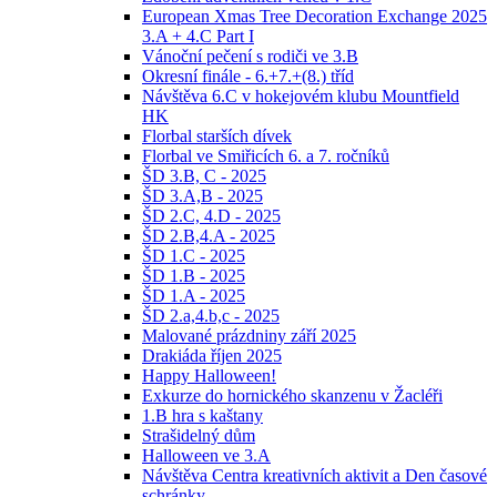
European Xmas Tree Decoration Exchange 2025
3.A + 4.C Part I
Vánoční pečení s rodiči ve 3.B
Okresní finále - 6.+7.+(8.) tříd
Návštěva 6.C v hokejovém klubu Mountfield
HK
Florbal starších dívek
Florbal ve Smiřicích 6. a 7. ročníků
ŠD 3.B, C - 2025
ŠD 3.A,B - 2025
ŠD 2.C, 4.D - 2025
ŠD 2.B,4.A - 2025
ŠD 1.C - 2025
ŠD 1.B - 2025
ŠD 1.A - 2025
ŠD 2.a,4.b,c - 2025
Malované prázdniny září 2025
Drakiáda říjen 2025
Happy Halloween!
Exkurze do hornického skanzenu v Žacléři
1.B hra s kaštany
Strašidelný dům
Halloween ve 3.A
Návštěva Centra kreativních aktivit a Den časové
schránky