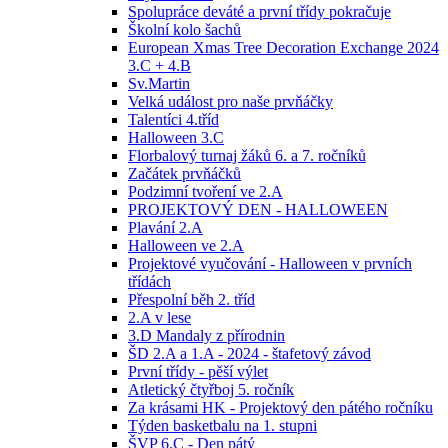
Spolupráce deváté a první třídy pokračuje
Školní kolo šachů
European Xmas Tree Decoration Exchange 2024
3.C + 4.B
Sv.Martin
Velká událost pro naše prvňáčky
Talentíci 4.tříd
Halloween 3.C
Florbalový turnaj žáků 6. a 7. ročníků
Začátek prvňáčků
Podzimní tvoření ve 2.A
PROJEKTOVÝ DEN - HALLOWEEN
Plavání 2.A
Halloween ve 2.A
Projektové vyučování - Halloween v prvních
třídách
Přespolní běh 2. tříd
2.A v lese
3.D Mandaly z přírodnin
ŠD 2.A a 1.A - 2024 - štafetový závod
První třídy - pěší výlet
Atletický čtyřboj 5. ročník
Za krásami HK - Projektový den pátého ročníku
Týden basketbalu na 1. stupni
ŠVP 6.C - Den pátý