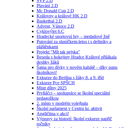
ŠVP 2.D
Plavání 2.D
Mc Donald Cup 2.D
Královny a králové HK 2.D
Basketbal 2.D
Advent, Vánoce 2.D
Cyklovýlet 6.C
Hradecké sportovní hry – medailové žně
Putování za sluníčkem-letos i s deštníky a
pláštěnkami
Projekt "Mít tak pejska"
Beseda s hokejisty Hradce Králové přilákala
desítky žáků
Šatna pro dívky v novém kabátě – díky panu
školníkovi!
Exkurze do Berlína s žáky 8. a 9. tříd
Exkurze Pce SPŠCH
Mistr dílny 2025
Prvňáčci – spolupráce se školní speciální
pedagožkou
2. místo v modrém volejbalu
Školní parlament v Centru kr. aktivit
Angličtina v akci!
Výpravy za historií: školní exkurze napříč
ročníky