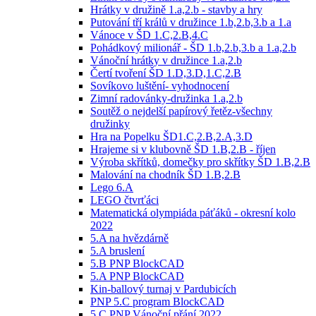
Hrátky v družině 1.a,2.b - stavby a hry
Putování tří králů v družince 1.b,2.b,3.b a 1.a
Vánoce v ŠD 1.C,2.B,4.C
Pohádkový milionář - ŠD 1.b,2.b,3.b a 1.a,2.b
Vánoční hrátky v družince 1.a,2.b
Čertí tvoření ŠD 1.D,3.D,1.C,2.B
Sovíkovo luštění- vyhodnocení
Zimní radovánky-družinka 1.a,2.b
Soutěž o nejdelší papírový řetěz-všechny
družinky
Hra na Popelku ŠD1.C,2.B,2.A,3.D
Hrajeme si v klubovně ŠD 1.B,2.B - říjen
Výroba skřítků, domečky pro skřítky ŠD 1.B,2.B
Malování na chodník ŠD 1.B,2.B
Lego 6.A
LEGO čtvrťáci
Matematická olympiáda páťáků - okresní kolo
2022
5.A na hvězdárně
5.A bruslení
5.B PNP BlockCAD
5.A PNP BlockCAD
Kin-ballový turnaj v Pardubicích
PNP 5.C program BlockCAD
5.C PNP Vánoční přání 2022