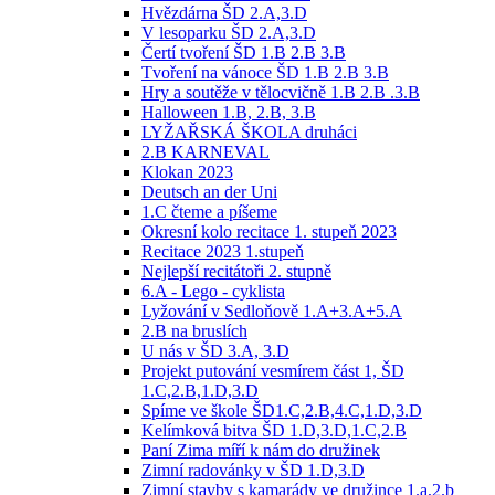
Hvězdárna ŠD 2.A,3.D
V lesoparku ŠD 2.A,3.D
Čertí tvoření ŠD 1.B 2.B 3.B
Tvoření na vánoce ŠD 1.B 2.B 3.B
Hry a soutěže v tělocvičně 1.B 2.B .3.B
Halloween 1.B, 2.B, 3.B
LYŽAŘSKÁ ŠKOLA druháci
2.B KARNEVAL
Klokan 2023
Deutsch an der Uni
1.C čteme a píšeme
Okresní kolo recitace 1. stupeň 2023
Recitace 2023 1.stupeň
Nejlepší recitátoři 2. stupně
6.A - Lego - cyklista
Lyžování v Sedloňově 1.A+3.A+5.A
2.B na bruslích
U nás v ŠD 3.A, 3.D
Projekt putování vesmírem část 1, ŠD
1.C,2.B,1.D,3.D
Spíme ve škole ŠD1.C,2.B,4.C,1.D,3.D
Kelímková bitva ŠD 1.D,3.D,1.C,2.B
Paní Zima míří k nám do družinek
Zimní radovánky v ŠD 1.D,3.D
Zimní stavby s kamarády ve družince 1.a,2.b