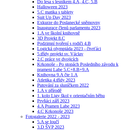
Do lesa s lesníkem 4.A, 4.C, 5.B
Halloween 2023
5.C matika s tablety
Suit Up Day 2023
Exkurze do Poslanecké sněmovny
Inaugurace členů parlamentu 2023
1.A ve školní knihovně
3D Projekt 8.C
Podzimní tvoření s rodiči 4.B
Logická olympiáda 2023 - čtvrťáci
5.třídy projekt sv. Václav
2.C práce ve dvojicích
Krkonoše - Po stopách Posledního závodu k
prameni Labe 5.C+8.B+9.A
Knihovna 9.A čte 1.A
Atletika 4.třídy 2023
Putování za sluníčkem 2022
1.A v přírodě
1. kolo Ligy škol v orientačním běhu
Prvňáci září 2023
4.A Pramen Labe 2023
4.C Krkonoše 2023
Fotogalerie 2022 - 2023
5.A se loučí
3.D ŠVP 2023