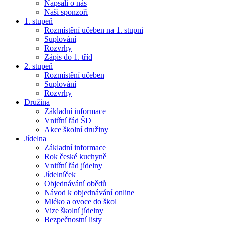
Napsali o nás
Naši sponzoři
1. stupeň
Rozmístění učeben na 1. stupni
Suplování
Rozvrhy
Zápis do 1. tříd
2. stupeň
Rozmístění učeben
Suplování
Rozvrhy
Družina
Základní informace
Vnitřní řád ŠD
Akce školní družiny
Jídelna
Základní informace
Rok české kuchyně
Vnitřní řád jídelny
Jídelníček
Objednávání obědů
Návod k objednávání online
Mléko a ovoce do škol
Vize školní jídelny
Bezpečnostní listy