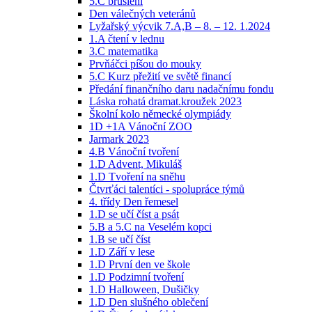
5.C bruslení
Den válečných veteránů
Lyžařský výcvik 7.A,B – 8. – 12. 1.2024
1.A čtení v lednu
3.C matematika
Prvňáčci píšou do mouky
5.C Kurz přežití ve světě financí
Předání finančního daru nadačnímu fondu
Láska rohatá dramat.kroužek 2023
Školní kolo německé olympiády
1D +1A Vánoční ZOO
Jarmark 2023
4.B Vánoční tvoření
1.D Advent, Mikuláš
1.D Tvoření na sněhu
Čtvrťáci talentíci - spolupráce týmů
4. třídy Den řemesel
1.D se učí číst a psát
5.B a 5.C na Veselém kopci
1.B se učí číst
1.D Září v lese
1.D První den ve škole
1.D Podzimní tvoření
1.D Halloween, Dušičky
1.D Den slušného oblečení