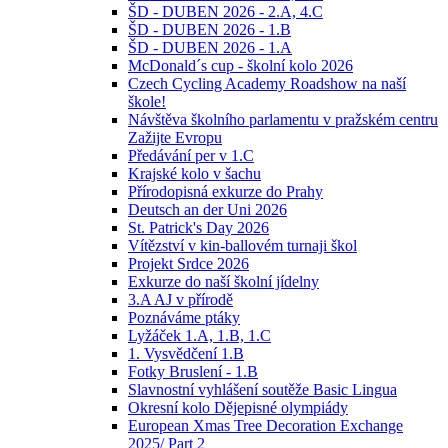
ŠD - DUBEN 2026 - 2.A, 4.C
ŠD - DUBEN 2026 - 1.B
ŠD - DUBEN 2026 - 1.A
McDonald´s cup - školní kolo 2026
Czech Cycling Academy Roadshow na naší
škole!
Návštěva školního parlamentu v pražském centru
Zažijte Evropu
Předávání per v 1.C
Krajské kolo v šachu
Přírodopisná exkurze do Prahy
Deutsch an der Uni 2026
St. Patrick's Day 2026
Vítězství v kin-ballovém turnaji škol
Projekt Srdce 2026
Exkurze do naší školní jídelny
3.A AJ v přírodě
Poznáváme ptáky
Lyžáček 1.A, 1.B, 1.C
1. Vysvědčení 1.B
Fotky Bruslení - 1.B
Slavnostní vyhlášení soutěže Basic Lingua
Okresní kolo Dějepisné olympiády
European Xmas Tree Decoration Exchange
2025/ Part 2