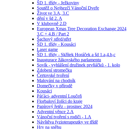
ŠD 1. třídy - Ježkoviny
Soutěž o Nejhezčí Vánoční Dveře
Život ve 3.A, 3.C
dění v šd 2. A
V klubovně 2.D
European Xmas Tree Decoration Exchange 2024
3.C + 4.B / Part 2
Šachový střed/střet
ŠD 1. třídy - Kousáci
Laser game
ŠD 1. třídy - Skřítek Horáček a šd 1.a,4.b,c
Inaugurace žákovského parlamentu
Sovík - vyhlášení družinek prvňáčků - 1. kolo
Zdobení stromečku
Čertovské tvoření
Malování na chodník
Domečky v přírodě
Kousáci
Páťáci- adventní Loučeň
Florbaloví žolíci do kraje
Papírový řetěz - prosinec 2024
Adventní věnce 2.A
Vánoční tvoření s rodiči - 1.A
Návštěva fyzioterapeutky ve třídě
Hry na sněhu