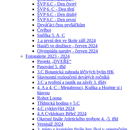
ŠVP 6.C - Den čtvrtý
ŠVP 6. C - Den třetí
ŠVP 6.C - Den druhý
ŠVP 6.C - Den první
Deváťáci čtou prvňáčkům
Čtyřboj
Sněžka 5. A, C
1.a první den ve škole září 2024
Hasiči ve družince - červen 2024
Olympiáda naruby - červen 2024
Fotogalerie 2023 - 2024
Projekt „DVEŘE“
Pasování 5. tříd
3.C Botanická zahrada léčivých bylin HK
Slavnostní rozloučení devátých ročníků
3.C a tvoření a rautík na závěr 3. třídy
4. A a 4. C - Megabrouci, Kuňka a Hrajme si i
hlavou
Robot Loona
Třídnická hodina v 5.C
4.C cyklovýlet 2024
4.A Cyklokurz Běleč 2024
Okresní finále Atletického trojboje 4. -5. tříd
Vernisáž 2024
3. místo v krajském finále ligy škol v orientačním