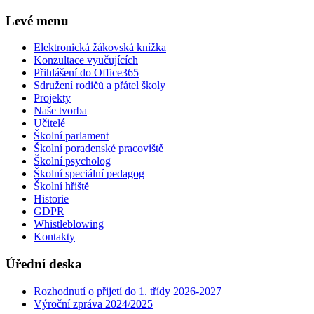
Levé menu
Elektronická žákovská knížka
Konzultace vyučujících
Přihlášení do Office365
Sdružení rodičů a přátel školy
Projekty
Naše tvorba
Učitelé
Školní parlament
Školní poradenské pracoviště
Školní psycholog
Školní speciální pedagog
Školní hřiště
Historie
GDPR
Whistleblowing
Kontakty
Úřední deska
Rozhodnutí o přijetí do 1. třídy 2026-2027
Výroční zpráva 2024/2025