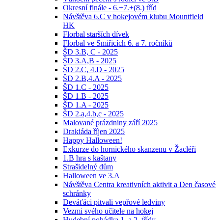
Okresní finále - 6.+7.+(8.) tříd
Návštěva 6.C v hokejovém klubu Mountfield
HK
Florbal starších dívek
Florbal ve Smiřicích 6. a 7. ročníků
ŠD 3.B, C - 2025
ŠD 3.A,B - 2025
ŠD 2.C, 4.D - 2025
ŠD 2.B,4.A - 2025
ŠD 1.C - 2025
ŠD 1.B - 2025
ŠD 1.A - 2025
ŠD 2.a,4.b,c - 2025
Malované prázdniny září 2025
Drakiáda říjen 2025
Happy Halloween!
Exkurze do hornického skanzenu v Žacléři
1.B hra s kaštany
Strašidelný dům
Halloween ve 3.A
Návštěva Centra kreativních aktivit a Den časové
schránky
Deváťáci pitvali vepřové ledviny
Vezmi svého učitele na hokej
Hudební pohádka 1. a 2. třídy