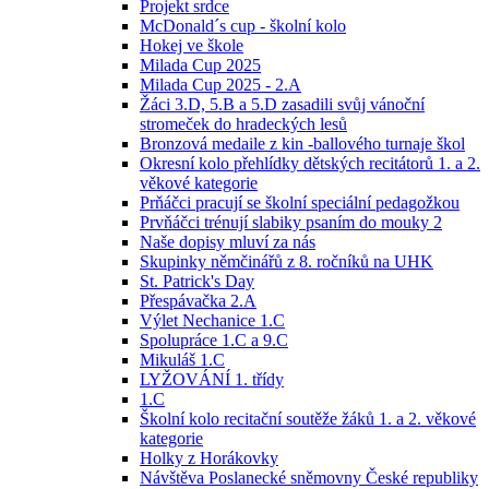
Projekt srdce
McDonald´s cup - školní kolo
Hokej ve škole
Milada Cup 2025
Milada Cup 2025 - 2.A
Žáci 3.D, 5.B a 5.D zasadili svůj vánoční
stromeček do hradeckých lesů
Bronzová medaile z kin -ballového turnaje škol
Okresní kolo přehlídky dětských recitátorů 1. a 2.
věkové kategorie
Prňáčci pracují se školní speciální pedagožkou
Prvňáčci trénují slabiky psaním do mouky 2
Naše dopisy mluví za nás
Skupinky němčinářů z 8. ročníků na UHK
St. Patrick's Day
Přespávačka 2.A
Výlet Nechanice 1.C
Spolupráce 1.C a 9.C
Mikuláš 1.C
LYŽOVÁNÍ 1. třídy
1.C
Školní kolo recitační soutěže žáků 1. a 2. věkové
kategorie
Holky z Horákovky
Návštěva Poslanecké sněmovny České republiky