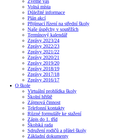
Zveme vás
Volná místa
Důležité informace
Plán akcí
Přijímací řízení na střední školy
Naše úspěchy v soutěžích
Termínový kalendář
Zprávy 2023/24
Zprávy 2022/23
Zprávy 2021/22
Zprávy 2020/21
Zprávy 2019/20
Zprávy 2018/19
Zprávy 2017/18
Zprávy 2016/17
O škole
Virtuální prohlídka školy
Školní hřiště
Zájmová činnost
Telefonní kontakty
Různé formuláře ke stažení
Zápis do 1. tříd
Školská rada
Sdružení rodičů a přátel školy
Základní dokumenty