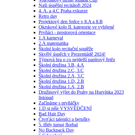
Naši úspěšní recitátoři 2024
4. A. a 4.C Praha exkurze
Retro day
Projektový den Srdce v 8.A a 8.B
Okrskové kolo II. kategorie ve vybíjené
Prvňáci - prostorová orientace
1.A karneval
2.A matematika
Školní kolo recitační soutěže
Skvělý úspěch v Prezentiádě 2024!
Týmová hra o co nejdelší papírový řetěz
Školní družina 3.B, 4.A
Školní družina 2.C, 3.C
Školní družina 2.A, 3.C
Školní družina 1.D, 2.B
Školní družina 1.A, 2.B
Družinový výlet do Prahy na Hurvínka 2023
listopad
Začínáme s prvňáčky
1.D si píše VYSVĚDČENÍ
Bad Hair Day
Čtvrťáci talentíci a berušky
5. třídy turnaj florbal
No Backpack Day