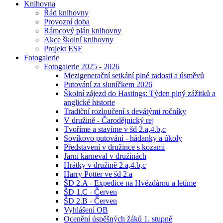
Knihovna
Řád knihovny
Provozní doba
Rámcový plán knihovny
Akce školní knihovny
Projekt ESF
Fotogalerie
Fotogalerie 2025 - 2026
Mezigenerační setkání plné radosti a úsměvů
Putování za sluníčkem 2026
Školní zájezd do Hastings: Týden plný zážitků a
anglické historie
Tradiční rozloučení s devátými ročníky
V družině - Čarodějnický rej
Tvoříme a stavíme v šd 2.a,4.b,c
Sovíkovo putování - hádanky a úkoly
Představení v družince s kozami
Jarní karneval v družinách
Hrátky v družině 2.a,4.b,c
Harry Potter ve šd 2.a
ŠD 2.A - Expedice na Hvězdárnu a letíme
ŠD 1.C - Červen
ŠD 2.B - Červen
Vyhlášení OB
Ocenění úspěšných žáků 1. stupně