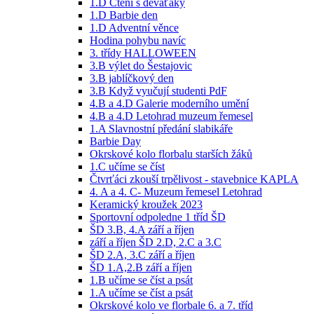
1.D Čtení s deváťaky
1.D Barbie den
1.D Adventní věnce
Hodina pohybu navíc
3. třídy HALLOWEEN
3.B výlet do Šestajovic
3.B jablíčkový den
3.B Když vyučují studenti PdF
4.B a 4.D Galerie moderního umění
4.B a 4.D Letohrad muzeum řemesel
1.A Slavnostní předání slabikáře
Barbie Day
Okrskové kolo florbalu starších žáků
1.C učíme se číst
Čtvrťáci zkouší trpělivost - stavebnice KAPLA
4. A a 4. C- Muzeum řemesel Letohrad
Keramický kroužek 2023
Sportovní odpoledne 1 tříd ŠD
ŠD 3.B, 4.A září a říjen
září a říjen ŠD 2.D, 2.C a 3.C
ŠD 2.A, 3.C září a říjen
ŠD 1.A,2.B září a říjen
1.B učíme se číst a psát
1.A učíme se číst a psát
Okrskové kolo ve florbale 6. a 7. tříd