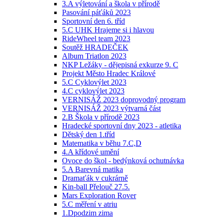
3.A výletování a škola v přírodě
Pasování páťáků 2023
Sportovní den 6. tříd
5.C UHK Hrajeme si i hlavou
RideWheel team 2023
Soutěž HRADEČEK
Album Triatlon 2023
NKP Ležáky - dějepisná exkurze 9. C
Projekt Město Hradec Králové
5.C Cyklovýlet 2023
4.C cyklovýlet 2023
VERNISÁŽ 2023 doprovodný program
VERNISÁŽ 2023 výtvarná část
2.B Škola v přírodě 2023
Hradecké sportovní dny 2023 - atletika
Dětský den 1.tříd
Matematika v běhu 7.C,D
4.A křídové umění
Ovoce do škol - bedýnková ochutnávka
5.A Barevná matika
Dramaťák v cukrárně
Kin-ball Přelouč 27.5.
Mars Exploration Rover
5.C měření v atriu
1.Dpodzim zima