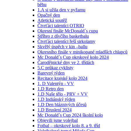
běhu
1.A si užila den v pyžamu
Opačný den
Atletická soutěž
Čtvrťáci talentíci OTRIO
Okresní finále McDonald´s cupu
Stříbro z dívčího basketbalu
Čtvrťáci talentíci řeší sirkolamy
Skvělý úspěch v kin –ballu
Okresního finále v minikopané mladších chlapců
Mc Donald´s Cup okrskové kolo 2024
Čarodějnické dny ve 2. třídách
5.C průkaz cyklisty
Barevný týden
Recitace krajské kolo 2024
1. D Valentýn - VV
1.D Retro den
1.D Naše tělo - PRV + VV
1.D Indiánský týden
1.D Den bláznivých účesů
1.D Bruslení 2024
Mc Donald´s Cup 2024 školní kolo
Objevili jsme volejbal
Fotbal – okrskové kolo 8. a 9. tříd
Volejbalový turnaj Milada Cup