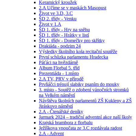
Keramický kroužek
2.A Učíme se v maskách Masopust
Život ve 3.D, 3.C
ŠD 2. třídy - Venku
Život v 1.A
ŠD 1. třídy - Hry na sněhu
ŠD 1. třídy - Hrátky v listí
ŠD 1. třídy - Domečky pro skřítky
Drakiáda - podzim 24
Výsledky školního kola recitační soutěže
První schůzka parlamentu Hradecka
Páťáci na hvězdárně
Album Florbal 5. tříd
Prezentiáda - 1.místo
2.A TV, PRV v přírodě
Prvňáčci trénují slabiky psaním do mouky
3. místo - Soutěž o zdobení vánočních stromků
na Velkém náměstí
Návštěva školních parlamentů ZŠ Kukleny a ZŠ
Jiráskovo náměstí
2.A - Čtenářské deníky
Jarmark 2024 – tradiční adventní akce naší školy
Krajská brambora z florbalu
Ježíškova vnoučata ze 3.C rozdávala radost
2.A - Advent