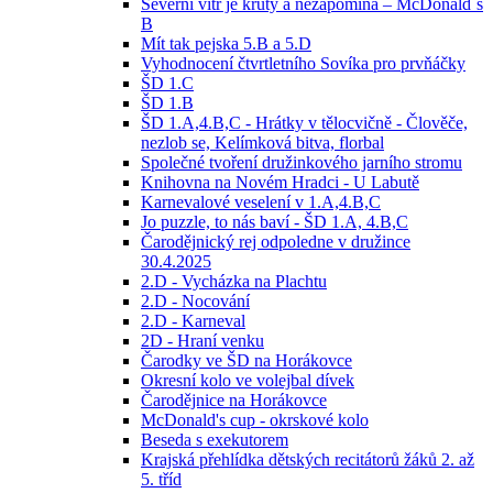
Severní vítr je krutý a nezapomíná – McDonald´s
B
Mít tak pejska 5.B a 5.D
Vyhodnocení čtvrtletního Sovíka pro prvňáčky
ŠD 1.C
ŠD 1.B
ŠD 1.A,4.B,C - Hrátky v tělocvičně - Člověče,
nezlob se, Kelímková bitva, florbal
Společné tvoření družinkového jarního stromu
Knihovna na Novém Hradci - U Labutě
Karnevalové veselení v 1.A,4.B,C
Jo puzzle, to nás baví - ŠD 1.A, 4.B,C
Čarodějnický rej odpoledne v družince
30.4.2025
2.D - Vycházka na Plachtu
2.D - Nocování
2.D - Karneval
2D - Hraní venku
Čarodky ve ŠD na Horákovce
Okresní kolo ve volejbal dívek
Čarodějnice na Horákovce
McDonald's cup - okrskové kolo
Beseda s exekutorem
Krajská přehlídka dětských recitátorů žáků 2. až
5. tříd