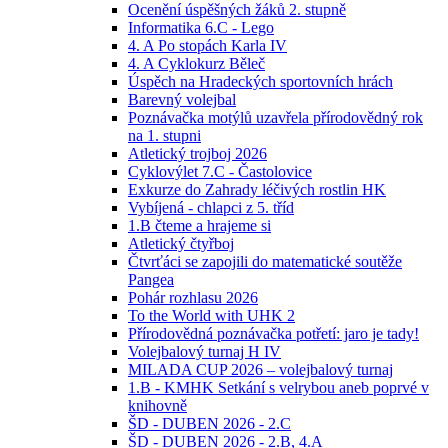
Ocenění úspěšných žáků 2. stupně
Informatika 6.C - Lego
4. A Po stopách Karla IV
4. A Cyklokurz Běleč
Úspěch na Hradeckých sportovních hrách
Barevný volejbal
Poznávačka motýlů uzavřela přírodovědný rok
na 1. stupni
Atletický trojboj 2026
Cyklovýlet 7.C - Častolovice
Exkurze do Zahrady léčivých rostlin HK
Vybíjená - chlapci z 5. tříd
1.B čteme a hrajeme si
Atletický čtyřboj
Čtvrťáci se zapojili do matematické soutěže
Pangea
Pohár rozhlasu 2026
To the World with UHK 2
Přírodovědná poznávačka potřetí: jaro je tady!
Volejbalový turnaj H IV
MILADA CUP 2026 – volejbalový turnaj
1.B - KMHK Setkání s velrybou aneb poprvé v
knihovně
ŠD - DUBEN 2026 - 2.C
ŠD - DUBEN 2026 - 2.B, 4.A