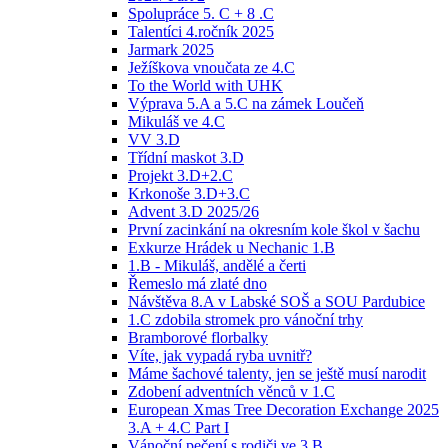
Spolupráce 5. C + 8 .C
Talentíci 4.ročník 2025
Jarmark 2025
Ježíškova vnoučata ze 4.C
To the World with UHK
Výprava 5.A a 5.C na zámek Loučeň
Mikuláš ve 4.C
VV 3.D
Třídní maskot 3.D
Projekt 3.D+2.C
Krkonoše 3.D+3.C
Advent 3.D 2025/26
První zacinkání na okresním kole škol v šachu
Exkurze Hrádek u Nechanic 1.B
1.B - Mikuláš, andělé a čerti
Řemeslo má zlaté dno
Návštěva 8.A v Labské SOŠ a SOU Pardubice
1.C zdobila stromek pro vánoční trhy
Bramborové florbalky
Víte, jak vypadá ryba uvnitř?
Máme šachové talenty, jen se ještě musí narodit
Zdobení adventních věnců v 1.C
European Xmas Tree Decoration Exchange 2025
3.A + 4.C Part I
Vánoční pečení s rodiči ve 3.B