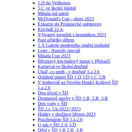
1.D do Velikonoc
5.C ve školní jídelně
Milada má talent
McDonald's Cup - okres 2023
Exkurze do Poslanecké sněmovny
Kin-ball 22.4.
Výtvarný kroužek s keramikou 2023
Paní učitelky dětem
5.A Galerie moderního umění podruhé
Lego - Honzův speciál
Milada Cup 2023
Březnový kin-ballový turnaj v Přelouči
Karneval ve školní družině
Ukaž, co umíš - v družině 1.a,2.b
Osídlení planet ŠD 1.D,3.D,1.C,2.B
V knihovně na Novém Hradci Králové ŠD
1.a,2.b
Den účesů v ŠD
Dominové stavby v ŠD 1.B, 2.B, 3.B
Den vody v ŠD
ŠD 2.c 3.b-2022+2023
Hrátky v družince březen 2023
Puzzlemánie ŠD 1.a,2.b
U nás v ŠD 2.A,3.D
Dění v ŠD 1.B 2.B .3.B