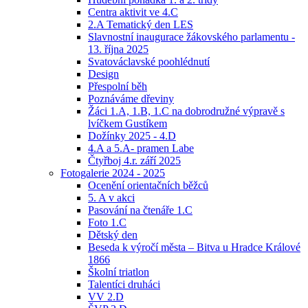
Centra aktivit ve 4.C
2.A Tematický den LES
Slavnostní inaugurace žákovského parlamentu -
13. října 2025
Svatováclavské poohlédnutí
Design
Přespolní běh
Poznáváme dřeviny
Žáci 1.A, 1.B, 1.C na dobrodružné výpravě s
lvíčkem Gustíkem
Dožínky 2025 - 4.D
4.A a 5.A- pramen Labe
Čtyřboj 4.r. září 2025
Fotogalerie 2024 - 2025
Ocenění orientačních běžců
5. A v akci
Pasování na čtenáře 1.C
Foto 1.C
Dětský den
Beseda k výročí města – Bitva u Hradce Králové
1866
Školní triatlon
Talentíci druháci
VV 2.D