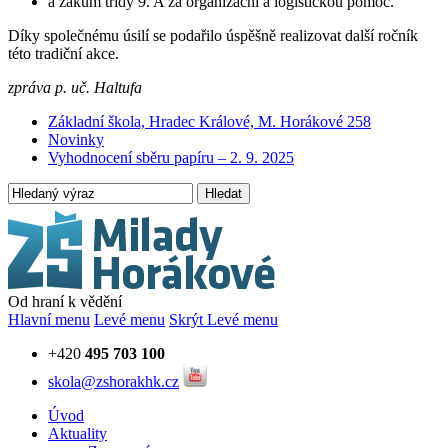
a žákům třídy 9. A za organizační a logistickou pomoc.
Díky společnému úsilí se podařilo úspěšně realizovat další ročník
této tradiční akce.
zpráva p. uč. Haltufa
Základní škola, Hradec Králové, M. Horákové 258
Novinky
Vyhodnocení sběru papíru – 2. 9. 2025
Hledat
Od hraní k vědění
Hlavní menu
Levé menu
Skrýt Levé menu
+420
495 703 100
skola@zshorakhk.cz
Úvod
Aktuality