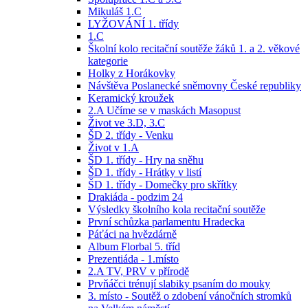
Mikuláš 1.C
LYŽOVÁNÍ 1. třídy
1.C
Školní kolo recitační soutěže žáků 1. a 2. věkové
kategorie
Holky z Horákovky
Návštěva Poslanecké sněmovny České republiky
Keramický kroužek
2.A Učíme se v maskách Masopust
Život ve 3.D, 3.C
ŠD 2. třídy - Venku
Život v 1.A
ŠD 1. třídy - Hry na sněhu
ŠD 1. třídy - Hrátky v listí
ŠD 1. třídy - Domečky pro skřítky
Drakiáda - podzim 24
Výsledky školního kola recitační soutěže
První schůzka parlamentu Hradecka
Páťáci na hvězdárně
Album Florbal 5. tříd
Prezentiáda - 1.místo
2.A TV, PRV v přírodě
Prvňáčci trénují slabiky psaním do mouky
3. místo - Soutěž o zdobení vánočních stromků