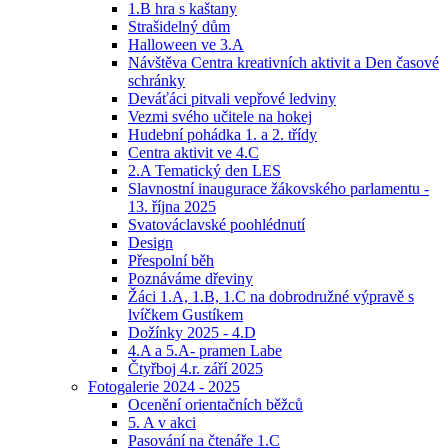
1.B hra s kaštany
Strašidelný dům
Halloween ve 3.A
Návštěva Centra kreativních aktivit a Den časové
schránky
Deváťáci pitvali vepřové ledviny
Vezmi svého učitele na hokej
Hudební pohádka 1. a 2. třídy
Centra aktivit ve 4.C
2.A Tematický den LES
Slavnostní inaugurace žákovského parlamentu -
13. října 2025
Svatováclavské poohlédnutí
Design
Přespolní běh
Poznáváme dřeviny
Žáci 1.A, 1.B, 1.C na dobrodružné výpravě s
lvíčkem Gustíkem
Dožínky 2025 - 4.D
4.A a 5.A- pramen Labe
Čtyřboj 4.r. září 2025
Fotogalerie 2024 - 2025
Ocenění orientačních běžců
5. A v akci
Pasování na čtenáře 1.C