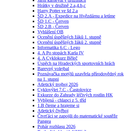
Jarní karneval v družinách
Hrátky v družině 2.a,4.b,c
Harry Potter ve šd 2.a
ŠD 2.A - Expedice na Hvězdárnu a letíme
ŠD 1.C - Červen
ŠD 2.B - Červen
Vyhlášení OB
Ocenění úspěšných žáků 1. stupně
Ocenění úspěšných žáků 2. stupně
Informatika 6.C - Lego
4. A Po stopách Karla IV
4. A Cyklokurz Běleč
Úspěch na Hradeckých sportovních hrách
Barevný volejbal
Poznávačka motýlů uzavřela přírodovědný rok
na 1. stupni
Atletický trojboj 2026
Cyklovýlet 7.C - Častolovice
Exkurze do Zahrady léčivých rostlin HK
Vybíjená - chlapci z 5. tříd
1.B čteme a hrajeme si
Atletický čtyřboj
Čtvrťáci se zapojili do matematické soutěže
Pangea
Pohár rozhlasu 2026