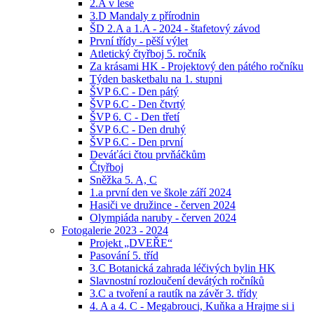
2.A v lese
3.D Mandaly z přírodnin
ŠD 2.A a 1.A - 2024 - štafetový závod
První třídy - pěší výlet
Atletický čtyřboj 5. ročník
Za krásami HK - Projektový den pátého ročníku
Týden basketbalu na 1. stupni
ŠVP 6.C - Den pátý
ŠVP 6.C - Den čtvrtý
ŠVP 6. C - Den třetí
ŠVP 6.C - Den druhý
ŠVP 6.C - Den první
Deváťáci čtou prvňáčkům
Čtyřboj
Sněžka 5. A, C
1.a první den ve škole září 2024
Hasiči ve družince - červen 2024
Olympiáda naruby - červen 2024
Fotogalerie 2023 - 2024
Projekt „DVEŘE“
Pasování 5. tříd
3.C Botanická zahrada léčivých bylin HK
Slavnostní rozloučení devátých ročníků
3.C a tvoření a rautík na závěr 3. třídy
4. A a 4. C - Megabrouci, Kuňka a Hrajme si i