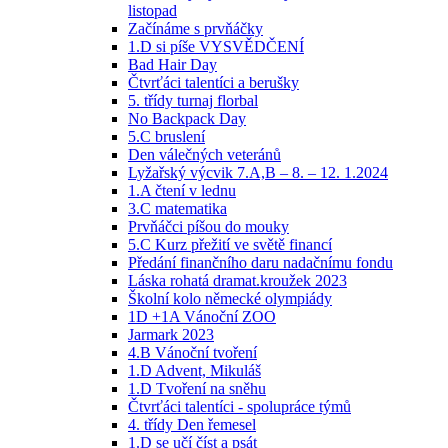
listopad
Začínáme s prvňáčky
1.D si píše VYSVĚDČENÍ
Bad Hair Day
Čtvrťáci talentíci a berušky
5. třídy turnaj florbal
No Backpack Day
5.C bruslení
Den válečných veteránů
Lyžařský výcvik 7.A,B – 8. – 12. 1.2024
1.A čtení v lednu
3.C matematika
Prvňáčci píšou do mouky
5.C Kurz přežití ve světě financí
Předání finančního daru nadačnímu fondu
Láska rohatá dramat.kroužek 2023
Školní kolo německé olympiády
1D +1A Vánoční ZOO
Jarmark 2023
4.B Vánoční tvoření
1.D Advent, Mikuláš
1.D Tvoření na sněhu
Čtvrťáci talentíci - spolupráce týmů
4. třídy Den řemesel
1.D se učí číst a psát