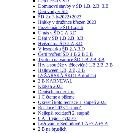
Den účesů v ŠD
Dominové stavby v ŠD 1.B, 2.B, 3.B
Den vody v ŠD
ŠD 2.c 3.b-2022+2023
Hrátky v družince březen 2023
Puzzlemánie ŠD 1.a,2.b
U nás v ŠD 2.A,3.D
Dění v ŠD 1.B 2.B .3.B
Hvězdárna ŠD 2.A,3.D
V lesoparku ŠD 2.A,3.D
Čertí tvoření ŠD 1.B 2.B 3.B
Tvoření na vánoce ŠD 1.B 2.B 3.B
Hry a soutěže v tělocvičně 1.B 2.B .3.B
Halloween 1.B, 2.B, 3.B
LYŽAŘSKÁ ŠKOLA druháci
2.B KARNEVAL
Klokan 2023
Deutsch an der Uni
1.C čteme a píšeme
Okresní kolo recitace 1. stupeň 2023
Recitace 2023 1.stupeň
Nejlepší recitátoři 2. stupně
6.A - Lego - cyklista
Lyžování v Sedloňově 1.A+3.A+5.A
2.B na bruslích