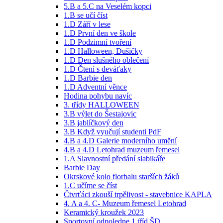
5.B a 5.C na Veselém kopci
1.B se učí číst
1.D Září v lese
1.D První den ve škole
1.D Podzimní tvoření
1.D Halloween, Dušičky
1.D Den slušného oblečení
1.D Čtení s deváťaky
1.D Barbie den
1.D Adventní věnce
Hodina pohybu navíc
3. třídy HALLOWEEN
3.B výlet do Šestajovic
3.B jablíčkový den
3.B Když vyučují studenti PdF
4.B a 4.D Galerie moderního umění
4.B a 4.D Letohrad muzeum řemesel
1.A Slavnostní předání slabikáře
Barbie Day
Okrskové kolo florbalu starších žáků
1.C učíme se číst
Čtvrťáci zkouší trpělivost - stavebnice KAPLA
4. A a 4. C- Muzeum řemesel Letohrad
Keramický kroužek 2023
Sportovní odpoledne 1 tříd ŠD