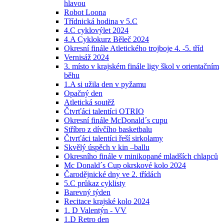
hlavou
Robot Loona
Třídnická hodina v 5.C
4.C cyklovýlet 2024
4.A Cyklokurz Běleč 2024
Okresní finále Atletického trojboje 4. -5. tříd
Vernisáž 2024
3. místo v krajském finále ligy škol v orientačním
běhu
1.A si užila den v pyžamu
Opačný den
Atletická soutěž
Čtvrťáci talentíci OTRIO
Okresní finále McDonald´s cupu
Stříbro z dívčího basketbalu
Čtvrťáci talentíci řeší sirkolamy
Skvělý úspěch v kin –ballu
Okresního finále v minikopané mladších chlapců
Mc Donald´s Cup okrskové kolo 2024
Čarodějnické dny ve 2. třídách
5.C průkaz cyklisty
Barevný týden
Recitace krajské kolo 2024
1. D Valentýn - VV
1.D Retro den