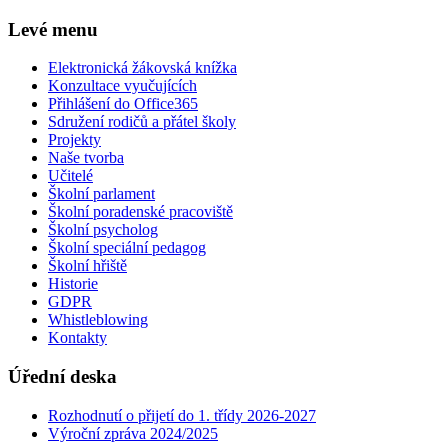
Levé menu
Elektronická žákovská knížka
Konzultace vyučujících
Přihlášení do Office365
Sdružení rodičů a přátel školy
Projekty
Naše tvorba
Učitelé
Školní parlament
Školní poradenské pracoviště
Školní psycholog
Školní speciální pedagog
Školní hřiště
Historie
GDPR
Whistleblowing
Kontakty
Úřední deska
Rozhodnutí o přijetí do 1. třídy 2026-2027
Výroční zpráva 2024/2025