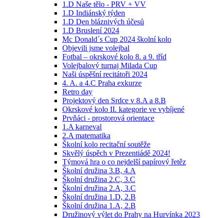
1.D Naše tělo - PRV + VV
1.D Indiánský týden
1.D Den bláznivých účesů
1.D Bruslení 2024
Mc Donald´s Cup 2024 školní kolo
Objevili jsme volejbal
Fotbal – okrskové kolo 8. a 9. tříd
Volejbalový turnaj Milada Cup
Naši úspěšní recitátoři 2024
4. A. a 4.C Praha exkurze
Retro day
Projektový den Srdce v 8.A a 8.B
Okrskové kolo II. kategorie ve vybíjené
Prvňáci - prostorová orientace
1.A karneval
2.A matematika
Školní kolo recitační soutěže
Skvělý úspěch v Prezentiádě 2024!
Týmová hra o co nejdelší papírový řetěz
Školní družina 3.B, 4.A
Školní družina 2.C, 3.C
Školní družina 2.A, 3.C
Školní družina 1.D, 2.B
Školní družina 1.A, 2.B
Družinový výlet do Prahy na Hurvínka 2023