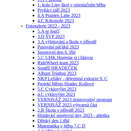
1. kolo Ligy škol v orientačním běhu
Prvňáci září 2023
4.A Pramen Labe 2023
4.C Krkonoše 2023
Fotogalerie 2022 - 2023
5.A se loučí
3.D ŠVP 2023
3.A výletování a škola v přírodě
Pasování páťáků 2023
Sportovní den 6. tříd
5.C UHK Hrajeme si i hlavou
RideWheel team 2023
Soutěž HRADEČEK
Album Triatlon 2023
NKP Ležáky - dějepisná exkurze 9. C
Projekt Město Hradec Králové
5.C Cyklovýlet 2023
4.C cyklovýlet 2023
VERNISÁŽ 2023 doprovodný program
VERNISÁŽ 2023 výtvarná část
2.B Škola v přírodě 2023
Hradecké sportovní dny 2023 - atletika
Dětský den 1.tříd
Matematika v běhu 7.C,D