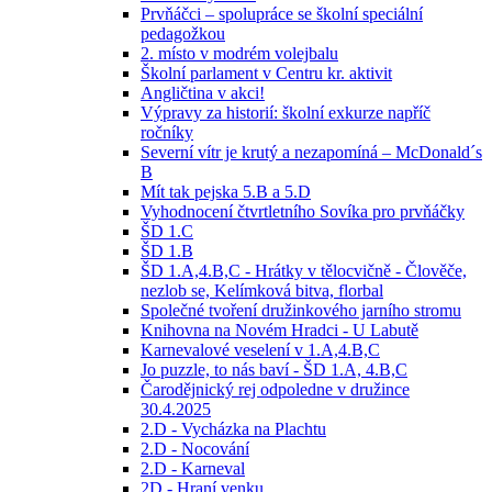
Prvňáčci – spolupráce se školní speciální
pedagožkou
2. místo v modrém volejbalu
Školní parlament v Centru kr. aktivit
Angličtina v akci!
Výpravy za historií: školní exkurze napříč
ročníky
Severní vítr je krutý a nezapomíná – McDonald´s
B
Mít tak pejska 5.B a 5.D
Vyhodnocení čtvrtletního Sovíka pro prvňáčky
ŠD 1.C
ŠD 1.B
ŠD 1.A,4.B,C - Hrátky v tělocvičně - Člověče,
nezlob se, Kelímková bitva, florbal
Společné tvoření družinkového jarního stromu
Knihovna na Novém Hradci - U Labutě
Karnevalové veselení v 1.A,4.B,C
Jo puzzle, to nás baví - ŠD 1.A, 4.B,C
Čarodějnický rej odpoledne v družince
30.4.2025
2.D - Vycházka na Plachtu
2.D - Nocování
2.D - Karneval
2D - Hraní venku