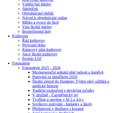
Vnitřní řád jídelny
Jídelníček
Objednávání obědů
Návod k objednávání online
Mléko a ovoce do škol
Vize školní jídelny
Bezpečnostní listy
Knihovna
Řád knihovny
Provozní doba
Rámcový plán knihovny
Akce školní knihovny
Projekt ESF
Fotogalerie
Fotogalerie 2025 - 2026
Mezigenerační setkání plné radosti a úsměvů
Putování za sluníčkem 2026
Školní zájezd do Hastings: Týden plný zážitků a
anglické historie
Tradiční rozloučení s devátými ročníky
V družině - Čarodějnický rej
Tvoříme a stavíme v šd 2.a,4.b,c
Sovíkovo putování - hádanky a úkoly
Představení v družince s kozami