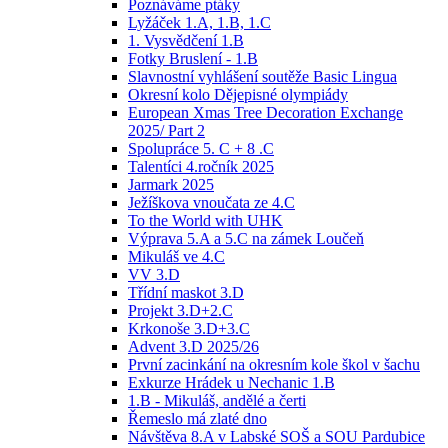
Poznáváme ptáky
Lyžáček 1.A, 1.B, 1.C
1. Vysvědčení 1.B
Fotky Bruslení - 1.B
Slavnostní vyhlášení soutěže Basic Lingua
Okresní kolo Dějepisné olympiády
European Xmas Tree Decoration Exchange
2025/ Part 2
Spolupráce 5. C + 8 .C
Talentíci 4.ročník 2025
Jarmark 2025
Ježíškova vnoučata ze 4.C
To the World with UHK
Výprava 5.A a 5.C na zámek Loučeň
Mikuláš ve 4.C
VV 3.D
Třídní maskot 3.D
Projekt 3.D+2.C
Krkonoše 3.D+3.C
Advent 3.D 2025/26
První zacinkání na okresním kole škol v šachu
Exkurze Hrádek u Nechanic 1.B
1.B - Mikuláš, andělé a čerti
Řemeslo má zlaté dno
Návštěva 8.A v Labské SOŠ a SOU Pardubice