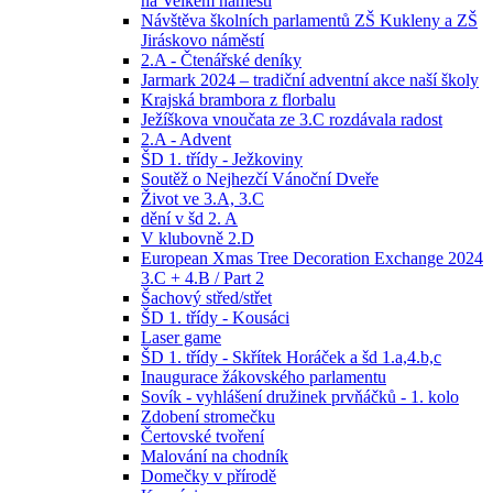
na Velkém náměstí
Návštěva školních parlamentů ZŠ Kukleny a ZŠ
Jiráskovo náměstí
2.A - Čtenářské deníky
Jarmark 2024 – tradiční adventní akce naší školy
Krajská brambora z florbalu
Ježíškova vnoučata ze 3.C rozdávala radost
2.A - Advent
ŠD 1. třídy - Ježkoviny
Soutěž o Nejhezčí Vánoční Dveře
Život ve 3.A, 3.C
dění v šd 2. A
V klubovně 2.D
European Xmas Tree Decoration Exchange 2024
3.C + 4.B / Part 2
Šachový střed/střet
ŠD 1. třídy - Kousáci
Laser game
ŠD 1. třídy - Skřítek Horáček a šd 1.a,4.b,c
Inaugurace žákovského parlamentu
Sovík - vyhlášení družinek prvňáčků - 1. kolo
Zdobení stromečku
Čertovské tvoření
Malování na chodník
Domečky v přírodě