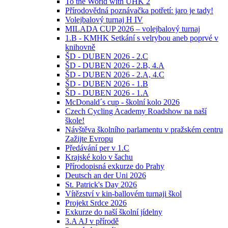
To the World with UHK 2
Přírodovědná poznávačka potřetí: jaro je tady!
Volejbalový turnaj H IV
MILADA CUP 2026 – volejbalový turnaj
1.B - KMHK Setkání s velrybou aneb poprvé v
knihovně
ŠD - DUBEN 2026 - 2.C
ŠD - DUBEN 2026 - 2.B, 4.A
ŠD - DUBEN 2026 - 2.A, 4.C
ŠD - DUBEN 2026 - 1.B
ŠD - DUBEN 2026 - 1.A
McDonald´s cup - školní kolo 2026
Czech Cycling Academy Roadshow na naší
škole!
Návštěva školního parlamentu v pražském centru
Zažijte Evropu
Předávání per v 1.C
Krajské kolo v šachu
Přírodopisná exkurze do Prahy
Deutsch an der Uni 2026
St. Patrick's Day 2026
Vítězství v kin-ballovém turnaji škol
Projekt Srdce 2026
Exkurze do naší školní jídelny
3.A AJ v přírodě