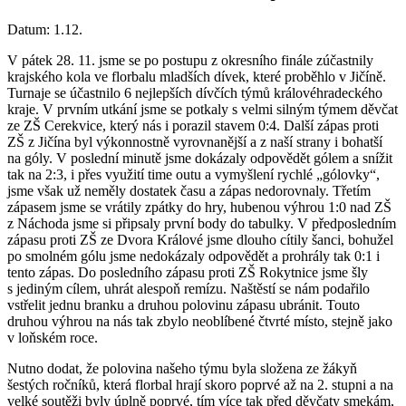
Datum:
1.12.
V pátek 28. 11. jsme se po postupu z okresního finále zúčastnily
krajského kola ve florbalu mladších dívek, které proběhlo v Jičíně.
Turnaje se účastnilo 6 nejlepších dívčích týmů královéhradeckého
kraje. V prvním utkání jsme se potkaly s velmi silným týmem děvčat
ze ZŠ Cerekvice, který nás i porazil stavem 0:4. Další zápas proti
ZŠ z Jičína byl výkonnostně vyrovnanější a z naší strany i bohatší
na góly. V poslední minutě jsme dokázaly odpovědět gólem a snížit
tak na 2:3, i přes využití time outu a vymyšlení rychlé „gólovky“,
jsme však už neměly dostatek času a zápas nedorovnaly. Třetím
zápasem jsme se vrátily zpátky do hry, hubenou výhrou 1:0 nad ZŠ
z Náchoda jsme si připsaly první body do tabulky. V předposledním
zápasu proti ZŠ ze Dvora Králové jsme dlouho cítily šanci, bohužel
po smolném gólu jsme nedokázaly odpovědět a prohrály tak 0:1 i
tento zápas. Do posledního zápasu proti ZŠ Rokytnice jsme šly
s jediným cílem, uhrát alespoň remízu. Naštěstí se nám podařilo
vstřelit jednu branku a druhou polovinu zápasu ubránit. Touto
druhou výhrou na nás tak zbylo neoblíbené čtvrté místo, stejně jako
v loňském roce.
Nutno dodat, že polovina našeho týmu byla složena ze žákyň
šestých ročníků, která florbal hrají skoro poprvé až na 2. stupni a na
velké soutěži byly úplně poprvé, tím více tak před děvčaty smekám,