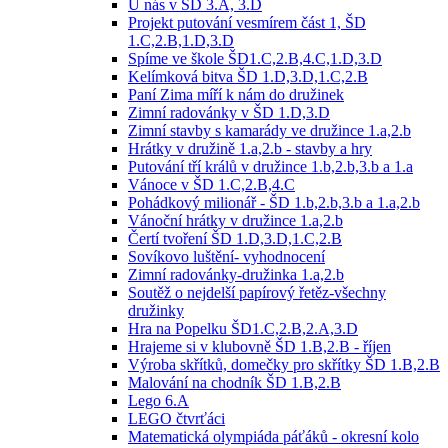
U nás v ŠD 3.A, 3.D
Projekt putování vesmírem část 1, ŠD
1.C,2.B,1.D,3.D
Spíme ve škole ŠD1.C,2.B,4.C,1.D,3.D
Kelímková bitva ŠD 1.D,3.D,1.C,2.B
Paní Zima míří k nám do družinek
Zimní radovánky v ŠD 1.D,3.D
Zimní stavby s kamarády ve družince 1.a,2.b
Hrátky v družině 1.a,2.b - stavby a hry
Putování tří králů v družince 1.b,2.b,3.b a 1.a
Vánoce v ŠD 1.C,2.B,4.C
Pohádkový milionář - ŠD 1.b,2.b,3.b a 1.a,2.b
Vánoční hrátky v družince 1.a,2.b
Čertí tvoření ŠD 1.D,3.D,1.C,2.B
Sovíkovo luštění- vyhodnocení
Zimní radovánky-družinka 1.a,2.b
Soutěž o nejdelší papírový řetěz-všechny
družinky
Hra na Popelku ŠD1.C,2.B,2.A,3.D
Hrajeme si v klubovně ŠD 1.B,2.B - říjen
Výroba skřítků, domečky pro skřítky ŠD 1.B,2.B
Malování na chodník ŠD 1.B,2.B
Lego 6.A
LEGO čtvrťáci
Matematická olympiáda páťáků - okresní kolo