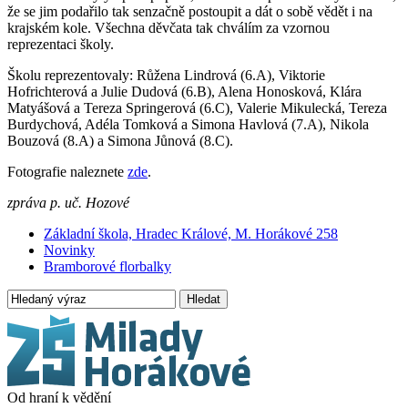
že se jim podařilo tak senzačně postoupit a dát o sobě vědět i na
krajském kole. Všechna děvčata tak chválím za vzornou
reprezentaci školy.
Školu reprezentovaly: Růžena Lindrová (6.A), Viktorie
Hofrichterová a Julie Dudová (6.B), Alena Honosková, Klára
Matyášová a Tereza Springerová (6.C), Valerie Mikulecká, Tereza
Burdychová, Adéla Tomková a Simona Havlová (7.A), Nikola
Bouzová (8.A) a Simona Jůnová (8.C).
Fotografie naleznete
zde
.
zpráva p. uč. Hozové
Základní škola, Hradec Králové, M. Horákové 258
Novinky
Bramborové florbalky
Hledat
Od hraní k vědění