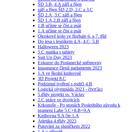
ŠD 3.B, 4.A září a říjen
září a říjen ŠD 2.D, 2.C a 3.C
ŠD 2.A, 3.C září a říjen
ŠD 1.A,2.B září a říjen
1.B učíme se číst a psát
1.A učíme se číst a psát
Okrskové kolo ve florbale 6. a 7. tříd
Do lesa s lesníkem 4.A, 4.C, 5.B
Halloween 2023
5.C matika s tablety
Suit Up Day 2023
Exkurze do Poslanecké sněmovny
Inaugurace členů parlamentu 2023
1.A ve školní knihovně
3D Projekt 8.C
Podzimní tvoření s rodiči 4.B
Logická olympiáda 2023 - čtvrťáci
5.třídy projekt sv. Václav
2.C práce ve dvojicích
Krkonoše - Po stopách Posledního závodu k
prameni Labe 5.C+8.B+9.A
Knihovna 9.A čte 1.A
Atletika 4.třídy 2023
Putování za sluníčkem 2022
1.A v přírodě