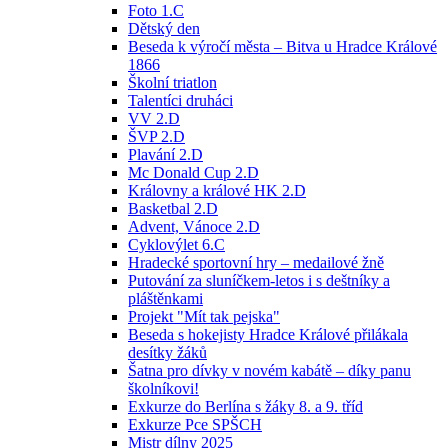
Foto 1.C
Dětský den
Beseda k výročí města – Bitva u Hradce Králové
1866
Školní triatlon
Talentíci druháci
VV 2.D
ŠVP 2.D
Plavání 2.D
Mc Donald Cup 2.D
Královny a králové HK 2.D
Basketbal 2.D
Advent, Vánoce 2.D
Cyklovýlet 6.C
Hradecké sportovní hry – medailové žně
Putování za sluníčkem-letos i s deštníky a
pláštěnkami
Projekt "Mít tak pejska"
Beseda s hokejisty Hradce Králové přilákala
desítky žáků
Šatna pro dívky v novém kabátě – díky panu
školníkovi!
Exkurze do Berlína s žáky 8. a 9. tříd
Exkurze Pce SPŠCH
Mistr dílny 2025