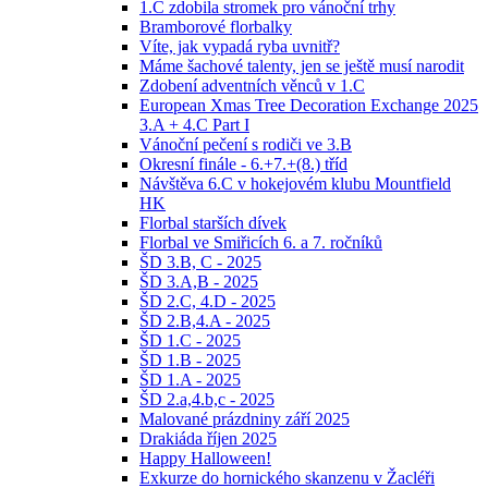
1.C zdobila stromek pro vánoční trhy
Bramborové florbalky
Víte, jak vypadá ryba uvnitř?
Máme šachové talenty, jen se ještě musí narodit
Zdobení adventních věnců v 1.C
European Xmas Tree Decoration Exchange 2025
3.A + 4.C Part I
Vánoční pečení s rodiči ve 3.B
Okresní finále - 6.+7.+(8.) tříd
Návštěva 6.C v hokejovém klubu Mountfield
HK
Florbal starších dívek
Florbal ve Smiřicích 6. a 7. ročníků
ŠD 3.B, C - 2025
ŠD 3.A,B - 2025
ŠD 2.C, 4.D - 2025
ŠD 2.B,4.A - 2025
ŠD 1.C - 2025
ŠD 1.B - 2025
ŠD 1.A - 2025
ŠD 2.a,4.b,c - 2025
Malované prázdniny září 2025
Drakiáda říjen 2025
Happy Halloween!
Exkurze do hornického skanzenu v Žacléři