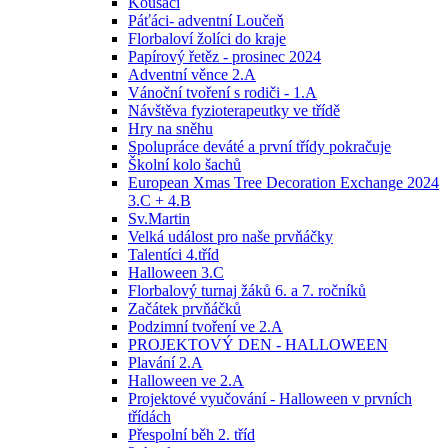
Kousáci
Páťáci- adventní Loučeň
Florbaloví žolíci do kraje
Papírový řetěz - prosinec 2024
Adventní věnce 2.A
Vánoční tvoření s rodiči - 1.A
Návštěva fyzioterapeutky ve třídě
Hry na sněhu
Spolupráce deváté a první třídy pokračuje
Školní kolo šachů
European Xmas Tree Decoration Exchange 2024
3.C + 4.B
Sv.Martin
Velká událost pro naše prvňáčky
Talentíci 4.tříd
Halloween 3.C
Florbalový turnaj žáků 6. a 7. ročníků
Začátek prvňáčků
Podzimní tvoření ve 2.A
PROJEKTOVÝ DEN - HALLOWEEN
Plavání 2.A
Halloween ve 2.A
Projektové vyučování - Halloween v prvních
třídách
Přespolní běh 2. tříd