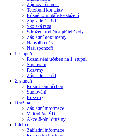
Zájmová činnost
Telefonní kontakty
Různé formuláře ke stažení
Zápis do 1. tříd
Školská rada
Sdružení rodičů a přátel školy
Základní dokumenty
Napsali o nás
Naši sponzoři
1. stupeň
Rozmístění učeben na 1. stupni
Suplování
Rozvrhy
Zápis do 1. tříd
2. stupeň
Rozmístění učeben
Suplování
Rozvrhy
Družina
Základní informace
Vnitřní řád ŠD
Akce školní družiny
Jídelna
Základní informace
Rok české kuchyně