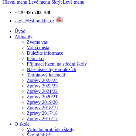
Hlavní menu
Levé menu
Skrýt Levé menu
+420
495 703 100
skola@zshorakhk.cz
Úvod
Aktuality
Zveme vás
Volná místa
Důležité informace
Plán akcí
Přijímací řízení na střední školy
Naše úspěchy v soutěžích
Termínový kalendář
Zprávy 2023/24
Zprávy 2022/23
Zprávy 2021/22
Zprávy 2020/21
Zprávy 2019/20
Zprávy 2018/19
Zprávy 2017/18
Zprávy 2016/17
O škole
Virtuální prohlídka školy
Školní hřiště