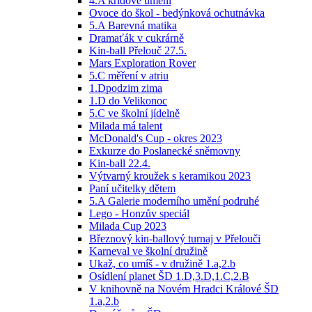
4.A křídové umění
Ovoce do škol - bedýnková ochutnávka
5.A Barevná matika
Dramaťák v cukrárně
Kin-ball Přelouč 27.5.
Mars Exploration Rover
5.C měření v atriu
1.Dpodzim zima
1.D do Velikonoc
5.C ve školní jídelně
Milada má talent
McDonald's Cup - okres 2023
Exkurze do Poslanecké sněmovny
Kin-ball 22.4.
Výtvarný kroužek s keramikou 2023
Paní učitelky dětem
5.A Galerie moderního umění podruhé
Lego - Honzův speciál
Milada Cup 2023
Březnový kin-ballový turnaj v Přelouči
Karneval ve školní družině
Ukaž, co umíš - v družině 1.a,2.b
Osídlení planet ŠD 1.D,3.D,1.C,2.B
V knihovně na Novém Hradci Králové ŠD
1.a,2.b