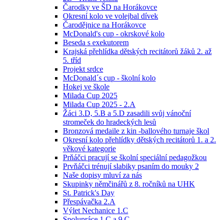
Čarodky ve ŠD na Horákovce
Okresní kolo ve volejbal dívek
Čarodějnice na Horákovce
McDonald's cup - okrskové kolo
Beseda s exekutorem
Krajská přehlídka dětských recitátorů žáků 2. až
5. tříd
Projekt srdce
McDonald´s cup - školní kolo
Hokej ve škole
Milada Cup 2025
Milada Cup 2025 - 2.A
Žáci 3.D, 5.B a 5.D zasadili svůj vánoční
stromeček do hradeckých lesů
Bronzová medaile z kin -ballového turnaje škol
Okresní kolo přehlídky dětských recitátorů 1. a 2.
věkové kategorie
Prňáčci pracují se školní speciální pedagožkou
Prvňáčci trénují slabiky psaním do mouky 2
Naše dopisy mluví za nás
Skupinky němčinářů z 8. ročníků na UHK
St. Patrick's Day
Přespávačka 2.A
Výlet Nechanice 1.C
Spolupráce 1.C a 9.C